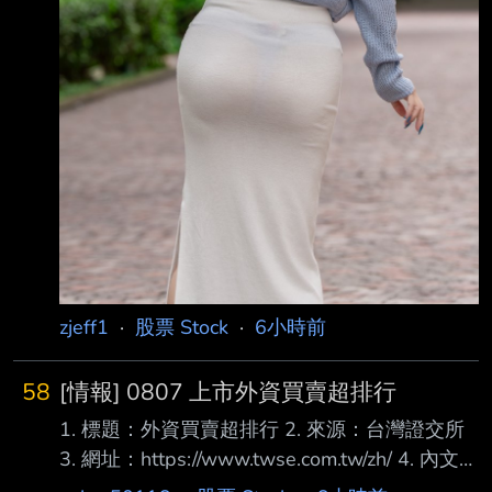
zjeff1
·
股票 Stock
·
6小時前
58
[情報] 0807 上市外資買賣超排行
1. 標題：外資買賣超排行 2. 來源：台灣證交所
3. 網址：https://www.twse.com.tw/zh/ 4. 內文：
買超 1 2618 長榮航 22,000 2 1216 統一