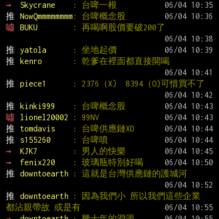
→ 
Skycrane    
: 台啤一根
推 
NowQmmmmmmmm
: 台啤概念股
噓 
BUKU        
: 再喝啊股價要破200了
推 
yatola      
: 坐地起價
推 
kenro       
: 乾爹在裡面都直接開喝
推 
piece1      
: 2376（X)  8394（O)可惜買不了
推 
kinki999    
: 台啤概念股
噓 
lionel20002 
: 99NV
推 
tomdavis    
: 台啤供應鏈XD
推 
s155260     
: 台啤噴
→ 
KJK7        
: 男人的快樂
→ 
fenix220    
: 玻璃瓶特別好喝
推 
downtoearth 
: 這就是台灣供應鏈的護城河
推 
downtoearth 
: 因為我們小 所以我們這些企業 
都沾親帶故 或是有
→ 
downtoearth 
: 幾十年的淵源