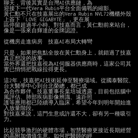
聊天，背後其實是台灣AI供應鏈，為

迎接下一代Vera Rubin平台全面備戰的縮影。

黃仁勳不只在技嘉展出的Vera Rubin NVL72機櫃外殼
上簽下「LOVE GIGABYTE」，更在展

區停留超過半小時。對技嘉而言，黃仁勳前來站台，
像是一張來自輝達的金牌認證。

從機房走進病房　技嘉AI布局大轉彎

只是，如果把焦點全放在黃仁勳身上，就錯過了技嘉
真正想說的故事。

當外界還把技嘉視為AI伺服器供應商時，這家公司其
實已悄悄把戰線拉得更長。

這2年，技嘉把AI技術延伸至醫療場域。從國泰醫院、
台大醫學中心到台北榮總，都已成

為合作夥伴。技嘉董事長葉培城透露，目前包括腦中
風評估、肺部疾病影像辨識、遠距照

護等應用都已陸續導入臨床，希望今年到明年開始進
入放量階段。

對技嘉來說，這門生意或許還不大，卻有另一種吸引
力。

比起競爭激烈的硬體市場，智慧醫療更接近長期經營
的高附加價值生意。如何把醫師的經
