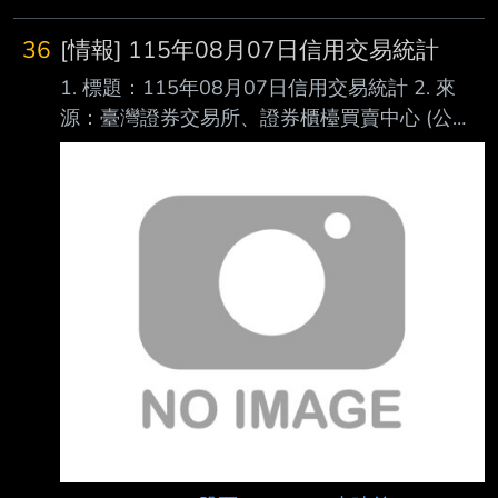
https://news.cnyes.com/news/id/6564142 發布
時間： 2026-08-07 14:50 記者署名： 鉅亨網
36
[情報] 115年08月07日信用交易統計
編譯陳韋廷 原文內容： 外媒最新報導指出，儘
1. 標題：115年08月07日信用交易統計 2. 來
管業界對近期槓桿類產品波動存在擔憂，韓國交
源：臺灣證券交易所、證券櫃檯買賣中心 (公司
易所 (KRX) 仍將於 9 月 14 日正式開啟 ETF 盤
名、網站名) 3. 網址：https://reurl.cc/E2xlzv
後交易，意在與另類交易系統 (ATS) 業者
https://reurl.cc/V3AOXA (請善用縮網址工具) 4.
Nextrade 及全天候 加密貨幣交易所競爭。 對此
內文： 115年08月07日信用交易統計 項目 買進
資管機構示警，無
賣出 現金(券)償還 前日餘額 今日餘額 融資(交易
單位) 350,138 297,106 24,855 8,958,261
8,986,438 融券(交易單位) 20,636 22,629
1,150 19