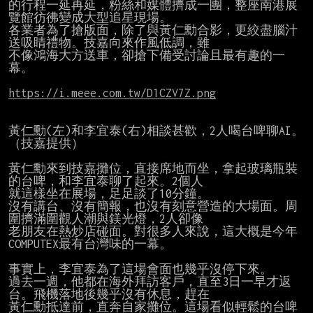
的行程一延再延，粉絲和媒體擠成一團，整座南港展
覽館彷彿變成大型追星現場。

各業者為了搶版面，除了與黃仁勳合影，更絞盡腦汁
送吸睛禮物。技嘉向來作風低調，雖

不像鴻海大方送車，卻搶下備受討論且最有趣的一
幕。

https://i.meee.com.tw/D1CZV7Z.png
黃仁勳(左)和李宜泰(右)相談甚歡，2人喝台啤聊AI。
（技嘉提供）

黃仁勳來到技嘉攤位，直接席地而坐，拿起玻璃瓶裝
的台啤，和李宜泰聊了起來。2個人

就這樣坐在展場，足足談了10分鐘。

沒有講台、沒有簡報，也沒有刻意營造的大場面。周
圍擠滿圍觀人潮與鎂光燈，2人卻像

老朋友在熱炒店碰面。對很多人來說，這大概是今年
COMPUTEX最有台灣味的一幕。

事實上，李宜泰為了這場會面也幾乎沒停下來。

過去一週，他都在海外拜訪客戶，直至3日一早才返
台。飛機落地後幾乎沒有休息，趕在

黃仁勳抵達前，直奔自家攤位。這場看似輕鬆的台啤