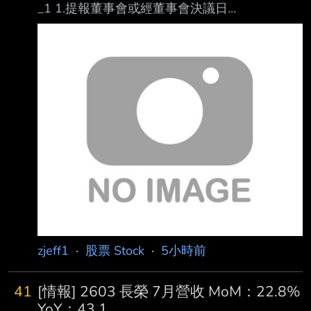
_1 1.提報董事會或經董事會決議日
期:115/08/07 2.審計委員會通過日期:115/08/07
3.財務報告或年度自結財務資訊報導期間 起訖日
期
(XXX/XX/XX~XXX/XX/XX):115/01/01~115/06/
30 4.1月1日累計至本期止營業收入(仟
元):220,979 5.1月1日累計至本期止營業毛利(毛
損) (仟元):172,985 6.1月1日累計至本期止營業
利益(損失) (仟元):(10,5
zjeff1
·
股票 Stock
·
5小時前
41
[情報] 2603 長榮 7月營收 MoM：22.8%
YoY：43.1