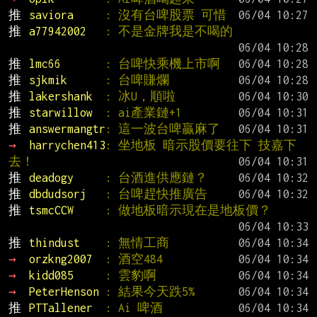
推 
saviora     
: 沒有台啤股票 可惜
推 
a77942002   
: 不是金牌我是不喝的
推 
lmc66       
: 台啤快乘機上市啊
推 
sjkmik      
: 台啤賺爛
推 
lakershank  
: 冰U，順啦
推 
starwillow  
: ai產業鏈+1
推 
answermangtr
: 這一波台啤贏麻了
→ 
harrychen413
: 坐地板 暗示股價要往下 技嘉下
去！
推 
deadogy     
: 台酒進供應鏈？
推 
dbdudsorj   
: 台啤趕快推廣告
推 
tsmcCCW     
: 做地板暗示現在是地板價？
推 
thindust    
: 無情工商
→ 
orzkng2007  
: 酒空484
→ 
kidd085     
: 雲豹啊
→ 
PeterHenson 
: 結果今天跌5%
推 
PTTallener  
: Ai 啤酒