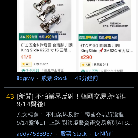
ilqgray
·
股票 Stock
·
48分鐘前
43
[新聞] 不怕業界反對！韓國交易所強推
9/14盤後E
原文標題： 不怕業界反對！韓國交易所強推
9/14盤後ETF上路 對決虛擬資產交易所與ATS
原文連結：
addy7533967
·
股票 Stock
·
1小時前