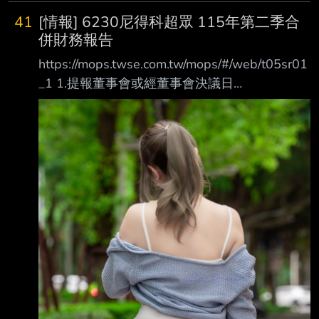
41
[情報] 6230尼得科超眾 115年第二季合
併財務報告
https://mops.twse.com.tw/mops/#/web/t05sr01
_1 1.提報董事會或經董事會決議日
期:115/08/07 2.審計委員會通過日期:不適用 3.
財務報告或年度自結財務資訊報導期間 起訖日
期(XXX/XX/XX~XXX/XX/XX):
115/01/01~115/06/30 4.1月1日累計至本期止
營業收入(仟元):4,678,093 5.1月1日累計至本期
止營業毛利(毛損) (仟元):812,056 6.1月1日累計
至本期止營業利益(損失) (仟元):31,860 7