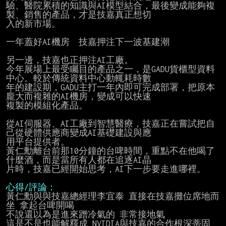
驗、醫院累積的知識與AI模型結合，最後變成能夠複
製、銷售的產品，才是技嘉真正想切

入的新市場。

一年蓋好AI機房　技嘉押注下一波基建潮

另一邊，技嘉也正押注AI工廠。

今年展場上最受矚目的產品之一，是GADU貨櫃型資料
中心。較於傳統資料中心動輒耗時數

年的建設期，GADU主打一年內即可完成部署，把原本
龐大而複雜的AI機房，變成可以快速

複製的模組化產品。

從AI伺服器、AI工廠到智慧醫療，技嘉正在嘗試把自
己從硬體供應商變成AI基礎建設與應

用平台提供者。

黃仁勳離台前那10分鐘的台啤時間，重點不在他喝了
什麼酒，而是當所有人都在追逐AI晶

片時，技嘉已經開始思考，AI下一步要走進哪裡。

心得/評論：
黃仁勳與與技嘉總經理李宜泰 直接在技嘉攤位席地而
坐 拿起台啤開喝

不說還以為是進來蹭冷氣的 非常接地氣

這是不是也能解釋成 NVIDIA與技嘉的合作根深蒂固 