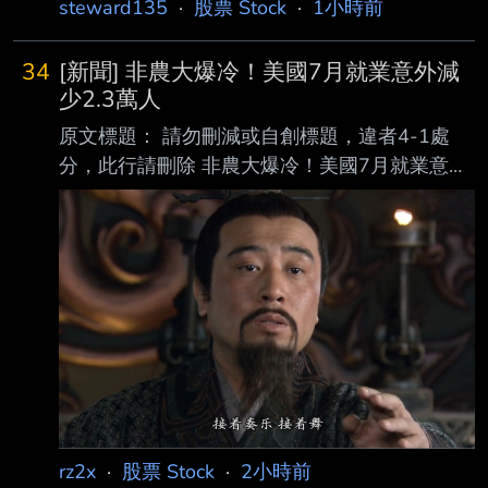
steward135
·
股票 Stock
·
1小時前
34
[新聞] 非農大爆冷！美國7月就業意外減
少2.3萬人
原文標題： 請勿刪減或自創標題，違者4-1處
分，此行請刪除 非農大爆冷！美國7月就業意外
減少2.3萬人 美股指數期貨拉升 原文連結： 網
址超過一行，請用縮網址，連結不能點擊者板規
1-2-2 處分。
https://news.cnyes.com/news/id/6565335 發布
時間： 請勿張貼超過3天新聞 2026-08-07
20:40 記者署名： 鉅亨網編譯段智恆 原文內
容： 美國勞工統計局 (BLS) 周五 (7 日) 公布最
新非農就業數據顯示，7 月新增就業人數意 外減
少 2.3 萬人，遠低市
rz2x
·
股票 Stock
·
2小時前