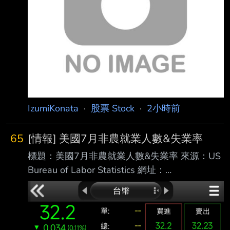
就是國巨（2327）。由於國巨近來從高點1200
多元，一路狂跌，讓不 少買到高點的投資人叫
苦，然分析師斷言，現在該檔跌到500元，還不
會是最底。 針對近期台股盤勢
IzumiKonata
·
股票 Stock
·
2小時前
65
[情報] 美國7月非農就業人數&失業率
標題：美國7月非農就業人數&失業率 來源：US
Bureau of Labor Statistics 網址：
https://www.bls.gov/ 內文： 美國7月非農就業
人口 前值修正為2.0萬（原公布5.7萬） 預期8.0
萬 公佈為-2.3萬 美國7月失業率 前值 4.2% 預
期 4.2% 公佈 4.1% 越爛越噴，升息機會降低，