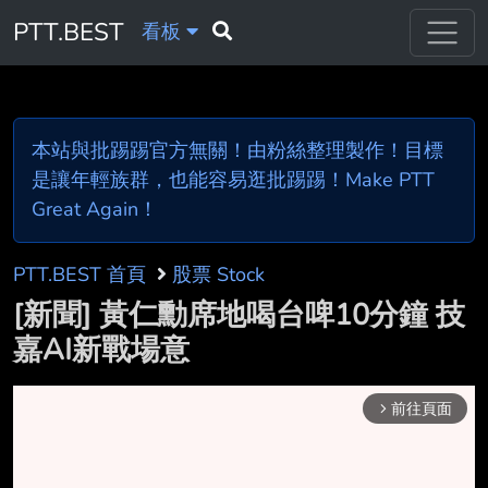
PTT.BEST
看板
本站與批踢踢官方無關！由粉絲整理製作！目標
是讓年輕族群，也能容易逛批踢踢！Make PTT
Great Again！
PTT.BEST 首頁
股票 Stock
[新聞] 黃仁勳席地喝台啤10分鐘 技
嘉AI新戰場意
前往頁面
arrow_forward_ios