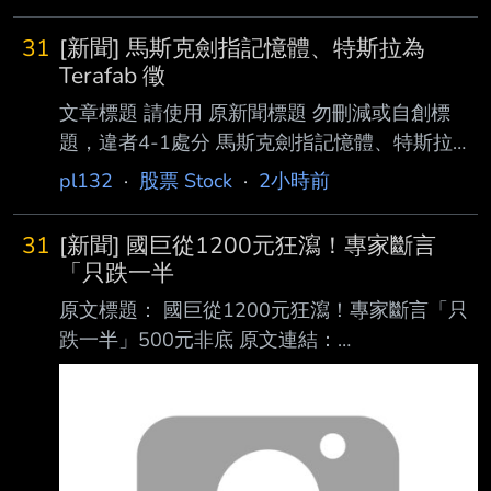
31
[新聞] 馬斯克劍指記憶體、特斯拉為
Terafab 徵
文章標題 請使用 原新聞標題 勿刪減或自創標
題，違者4-1處分 馬斯克劍指記憶體、特斯拉為
Terafab 徵 DRAM 人才 原文標題： 請勿刪減或
pl132
·
股票 Stock
·
2小時前
自創標題，違者4-1處分，此行請刪除 原文連
結： 網址超過一行，請用縮網址，連結不能點
31
[新聞] 國巨從1200元狂瀉！專家斷言
擊者板規 1-2-2 處分。
「只跌一半
https://tinyurl.com/2bx2axum 發布時間： 請勿
原文標題： 國巨從1200元狂瀉！專家斷言「只
張貼超過3天新聞 發布日期 2026 年 08 月 07
跌一半」500元非底 原文連結：
日 13:50 記者署名： 作者 MoneyDJ 原文內容：
https://www.setn.com/news/1885776 發布時
馬斯克（Elon Musk）似乎決心透過特斯拉（T
間： 2026/08/07 18:28:00 記者署名：許展溢
綜合報導 原文內容： 一名網友日前透露，花
200萬本金，一路滾到400萬後，再貸600萬，
全投入股市，沒想到全 買在高點，其中最慘的