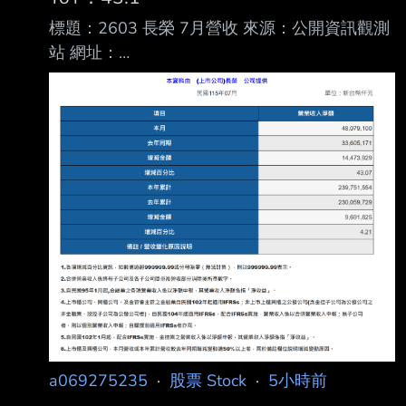
標題：2603 長榮 7月營收 來源：公開資訊觀測
站 網址：
https://mopsov.twse.com.tw/mops/web/t05st10
_ifrs 內文： https://i.urusai.cc/VRmSu.png
Fugle營收整理： https://i.urusai.cc/Ujduo.png
應該沒人在乎 >//< --
a069275235
·
股票 Stock
·
5小時前