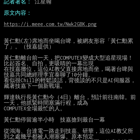
記者署名：
 江星翰

原文內容：
https://i.meee.com.tw/Nwk2GBK.png
黃仁勳(左)席地而坐喝台啤，被網友形容「黃仁勳累
了」。（技嘉提供）

黃仁勳離台前一天，把COMPUTEX變成大型追星現場！
比起簽名、自拍，更吸睛的一幕出現

在技嘉攤位，這位AI教父直接席地而坐，喝著台啤與
技嘉共同總經理李宜泰聊了10分鐘。

看似很Chill的輕鬆談話，背後談的不只是AI伺服器，
藏著技嘉下一個新戰場。

輝達執行長黃仁勳今（4日）離台，預計前往南韓。前
一天，他抓緊時間塞滿行程，成為

COMPUTEX全場最忙的人。

黃仁勳停留逾半小時　技嘉搶到最台一幕

從鴻海、台達電一路走到技嘉、研華，這位AI教父所
到之處幾乎都被人潮塞爆。原本預定
