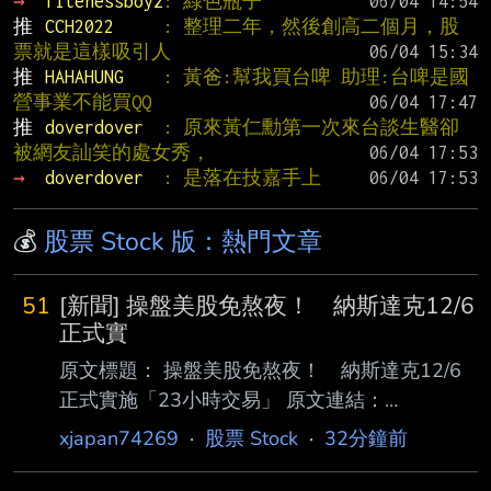
→ 
fitenessboyz
: 綠色瓶子
推 
CCH2022     
: 整理二年，然後創高二個月，股
票就是這樣吸引人
推 
HAHAHUNG    
: 黃爸:幫我買台啤 助理:台啤是國
營事業不能買QQ
推 
doverdover  
: 原來黃仁勳第一次來台談生醫卻
被網友訕笑的處女秀，
→ 
doverdover  
: 是落在技嘉手上
💰
股票 Stock 版：熱門文章
51
[新聞] 操盤美股免熬夜！ 納斯達克12/6
正式實
原文標題： 操盤美股免熬夜！ 納斯達克12/6
正式實施「23小時交易」 原文連結：
https://reurl.cc/lnZamY 發布時間：2026.08.06
xjapan74269
·
股票 Stock
·
32分鐘前
19:05 臺北時間 記者署名：記者｜鏡新聞 原文
內容： 納斯達克交易所，確定在今年12/6日，