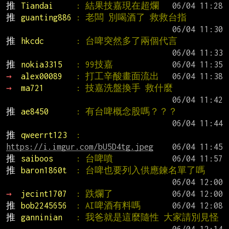
推 
Tiandai     
: 結果技嘉現在超爛
推 
guanting886 
: 老闆 別喝酒了 救救台指
推 
hkcdc       
: 台啤突然多了兩個代言
推 
nokia3315   
: 99技嘉
→ 
alex00089   
: 打工辛酸畫面流出
→ 
ma721       
: 技嘉洗盤換手 救什麼
推 
ae8450      
: 有台啤概念股嗎？？？
推 
qweerrt123  
: 
https://i.imgur.com/bU5D4tg.jpeg
推 
saiboos     
: 台啤噴
推 
baron1860t  
: 台啤也要列入供應鍊名單了嗎
→ 
jecint1707  
: 跌爛了
推 
bob2245656  
: AI啤酒有料嗎
推 
ganninian   
: 我爸就是這麼隨性 大家請別見怪