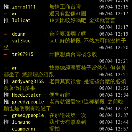
推 
zorro1111   
: 無情工商台啤
→ 
wr          
: 還真有點像AI圖
推 
lolicat     
: 18天比較好喝吧 金牌就普普
→ 
deann       
: 台啤要漲爛了嗎
→ 
vul3kuo     
: set 好的橋段 不然怎可能沒椅子
坐
→ 
tn907915    
: 比較想買台啤概念股
→ 
wr          
: 技嘉總經理要椅子當然有 但老黃
都坐了 總經理必須跟
推 
andywang3168
: 老黃其實很會 是這些台廠的必須
跟著做很多事
推 
Heedictator 
: 偶爸好帥
推 
greedypeople
: 老黃就很愛SET這種橋段 之前吃
麵也是明明有吃過了
→ 
greedypeople
: 在那邊裝第一次
推 
linwuno     
: 我昨天有擊拳到
→ 
clamperni   
: 擺拍