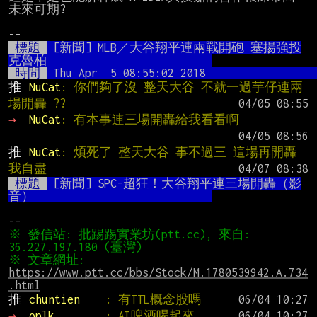
未來可期?

 標題 
 [新聞] MLB／大谷翔平連兩戰開砲 塞揚強投
克魯柏                          
 時間 
 Thu Apr  5 08:55:02 2018 
推 
NuCat
: 你們夠了沒 整天大谷 不就一過芋仔連兩
場開轟 ??
→ 
NuCat
: 有本事連三場開轟給我看看啊
推 
NuCat
: 煩死了 整天大谷 事不過三 這場再開轟
我自盡
 標題 
 [新聞] SPC-超狂！大谷翔平連三場開轟（影
音）                            
※ 發信站: 批踢踢實業坊(ptt.cc), 來自: 
※ 文章網址: 
https://www.ptt.cc/bbs/Stock/M.1780539942.A.734
.html
推 
chuntien    
: 有TTL概念股嗎
→ 
oplk        
: AI啤酒喝起來