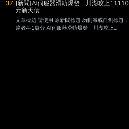
37
[新聞]AI伺服器滑軌爆發 川湖攻上11110
將交易時間，延長為 23 小時，幾乎達到全天交
元新天價
易， 投信指出，雖然作業流程影響不大，但美
文章標題 請使用 原新聞標題 勿刪減或自創標題，
股沒有漲跌幅限制，夜間交易流動性不足，恐怕
違者4-1處分 AI伺服器滑軌爆發 川湖攻上
會 讓股價波動更劇烈，而對習慣在台股收盤
11110元新天價 南俊國際同步漲停 原文標題：
後，接續操作美股的台灣投資人來說，彈性大
請勿刪減或自創標題，違者4-1處分，此行請刪除
增， 不用再熬夜操盤了！ 心得/評論：
AI伺服器滑軌爆發 川湖攻上11110元新天價
南俊國際同步漲停 原文連結： 網址超過一行，請
用縮網址，連結不能點擊者板規 1-2-2 處分。
https://tinyurl.com/3hn3enjh 發布時間： 請勿張
貼超過3天新聞 2026/08/07 記者署名： 原文內
容： 大盤重挫仍逆勢強攻 AI 伺服器供應鏈