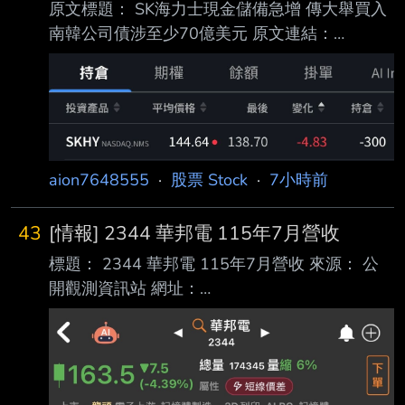
原文標題： SK海力士現金儲備急增 傳大舉買入
異常情事，爰奉證券 交易所指示公布下列訊
南韓公司債涉至少70億美元 原文連結：
息，以供投資人參酌。 3.財務業務資訊: 期
https://reurl.cc/xe1LE5 發布時間： 2026年8月7
間 (月) (季) (最近四季累計) ＝＝
日 週五 上午10:35 [GMT+8] 記者署名： Yahoo
＝＝ ＝＝＝＝＝＝＝
財經 原文內容： SK海力士(SKHY.US)截至第二
季末現金及現金等價物按季大增近62%，達到
88萬億韓圜。《 彭博》引述消息人士報道，SK
海力士正在擴大對當地公司債券的投資。多名信
aion7648555
·
股票 Stock
·
7小時前
貸分析師及 市場參與者估計，SK海力士今年已
購入10萬億韓圜至40萬億韓圜(約70億美元至
43
[情報] 2344 華邦電 115年7月營收
280億美
標題： 2344 華邦電 115年7月營收 來源： 公
開觀測資訊站 網址：
https://mopsov.twse.com.tw/mops/web/t51sb1
0?Stp=R1&TK= 民國115年07月 單位：新台幣
仟元 項目 營業收入淨額 本月： 26,773,179 去
年同期： 6,837,785 增減金額： 19,935,394 增