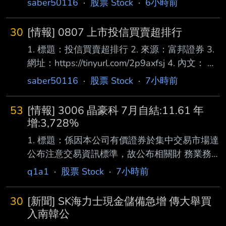
saber50116
·
股票 Stock
·
6小時前
20,335 3 3231 緯創 17,158 4 00988A 主動統
一全球創新 16,442 5 2887 台新新光金 14,196
30
[情報] 0807 上市投信買賣超排行
6 1402 遠東新 14,004 7 2409 友達 13,144 8
1. 標題：投信買賣超排行 2. 來源：富邦證券 3.
2002 中鋼 12,050 9 8112 至上 8,478 10
網址：https://tinyurl.com/2p9axfsj 4. 內文： 買
00990A 主動元大AI新經濟
超 1 2610華航 6,997 2 2880華南金 6,911 3
saber50116
·
股票 Stock
·
7小時前
00953B群益優選非投等債 5,000 4 2027大成
鋼 4,865 5 2883凱基金 3,985 6 2886兆豐金
53
[情報] 3006 晶豪科 7月自結:11.61 年
2,849 7 1303南亞 1,758 8 2892第一金 1,291
增:3,728%
9 6239力成 1,253 10 2603長榮 1,183 11
1. 標題：係因本公司有價證券於集中交易市場達
2884玉山金 1,166 12 3
公布注意交易資訊標準，故公布相關財 務業務
等重大訊息，以利投資人區別瞭解。 2. 來源：
q1a1
·
股票 Stock
·
7小時前
公開資訊觀測站 3. 網址：
https://mops.twse.com.tw/mops/#/web/home 4.
30
[新聞] SK海力士現金儲備急增 傳大舉買
內文： 1.事實發生日:115/08/07 2.發生緣由:本
入南韓公
公司接獲證券交易所通知，本公司有價證券交易