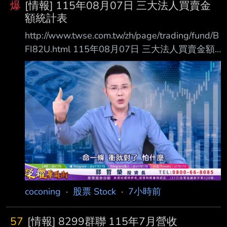
爆
[情報] 115年08月07日 三大法人買賣金
額統計表
http://www.twse.com.tw/zh/page/trading/fund/B
FI82U.html 115年08月07日 三大法人買賣金額
統計表 單位名稱 買進金額(億元) 賣出金額(億元)
買賣差額(億元) 自營商(自行買賣) 94.33 87.16
+7.17 自營商(避險) 248.47 265.32 投 信
142.97 168.57 外資及陸資 3043.07 3450.23
外資自營商 0 0 0
===================================
=======
coconing
·
股票 Stock
·
7小時前
57
[情報] 8299群聯 115年7月營收