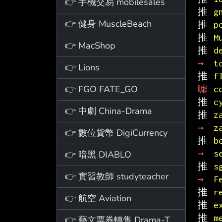
👉 手機交易 mobilesales
推 
g
👉 健身 MuscleBeach
推 
p
推 
M
👉 MacShop
推 
d
→ 
t
👉 Lions
推 
f
👉 FGO FATE_GO
噓 
c
推 
c
👉 中劇 China-Drama
推 
z
→ 
z
👉 數位貨幣 DigiCurrency
推 
b
→ 
s
👉 暗黑 DIABLO
推 
s
👉 實習教師 studyteacher
→ 
F
推 
r
👉 航空 Aviation
推 
e
推 
m
👉 藝文票券轉售 Drama-Ticket