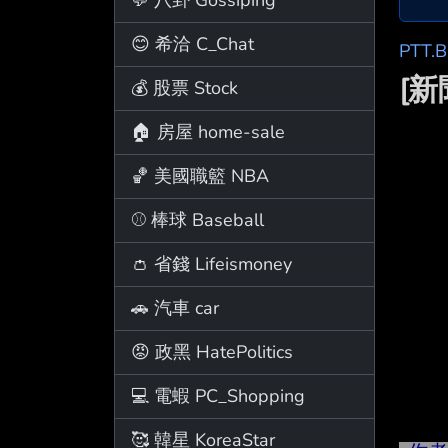
😊 希洽 C_Chat
PTT.
[
💰 股票 Stock
🏠 房屋 home-sale
🏀 美國職籃 NBA
⚾ 棒球 Baseball
👛 省錢 Lifeismoney
🚗 汽車 car
😡 政黑 HatePolitics
💻 電蝦 PC_Shopping
🥰 韓星 KoreaStar