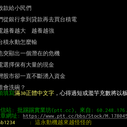
放款給小民們

們從銀行拿到貸款再去買台積電

電越養越大  越養越強

台積永動怎麼輸

也突顯出一個潛在的危機

電選擇保有大量的現金

灣股市卻一直不斷湧入資金

須填寫
滿30正體中文字
，心得過短或濫竽充數將以板規 
章網址: 
https://www.ptt.cc/bbs/Stock/M.17804
nb1234     
: 這永動機越來越怪怪的