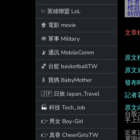
作
標
✨ 英雄聯盟 LoL
時
🍿 電影 movie
文章
🪖 軍事 Military
📡 通訊 MobileComm
原文
🏀 台籃 basketballTW
原文
🍼 寶媽 BabyMother
發布
🇯🇵 日旅 Japan_Travel
記者
🏭 科技 Tech_Job
原文
台股
手上
👉 男女 Boy-Girl
近來
👉 真香 CheerGirlsTW
電因