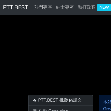
PTT.BEST
熱門專區
紳士專區
敲打政客
NEW
🔥 PTT.BEST 批踢踢爆文
本
Gre
💬 八卦 Gossiping