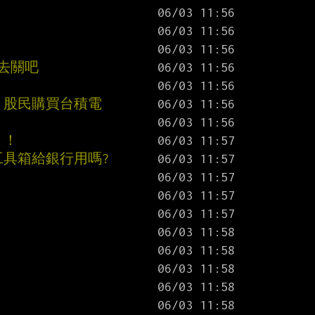
抓去關吧
 股民購買台積電
！！
工具箱給銀行用嗎?