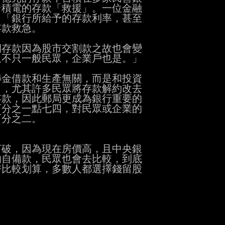
積電的存款「救援」。一位金融

「銀行所給予的存款利率，甚至

款救急。

存款因為股市交割款之故也會變

不只一般民眾，企業戶也是。」

金借款和生產無關，而是和投資

，尤其許多民眾將存款解約改去

款，因此郵局更成為銀行重要的

分之一點七四，對民眾或企業的

分之二。

破，因為現在房價高，且中央銀

自備款，民眾也會去比較，到底

比較划算，多數人都選擇錢留股
