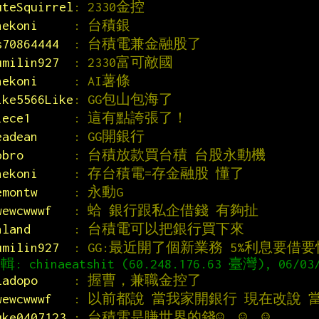
uteSquirrel
: 2330金控
nekoni     
: 台積銀
s70864444  
: 台積電兼金融股了
umilin927  
: 2330富可敵國
nekoni     
: AI薯條
ike5566Like
: GG包山包海了
iece1      
: 這有點誇張了！
eadean     
: GG開銀行
pbro       
: 台積放款買台積 台股永動機
nekoni     
: 存台積電=存金融股 懂了
emontw     
: 永動G
wewcwwwf   
: 蛤 銀行跟私企借錢 有夠扯
nland      
: 台積電可以把銀行買下來
umilin927  
: GG:最近開了個新業務 5%利息要借
ladopo     
: 握曹，兼職金控了
wewcwwwf   
: 以前都說 當我家開銀行 現在改說 
uke0407123 
: 台積電是賺世界的錢☺  ☺  ☺