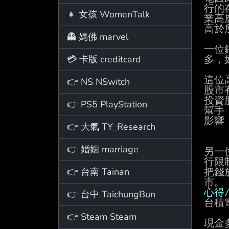
行的
👧 女孩 WomenTalk
業高
高於
👻 媽佛 marvel
一位
💳 卡版 creditcard
多，
這位
👉 NS NSwitch
股市
投資
👉 PS5 PlayStation
幫手
影響
👉 大氣 TY_Research
👉 婚姻 marriage
另一
行限
👉 台南 Tainan
把錢
心得
👉 台中 TaichungBun
台積
👉 Steam Steam
現金