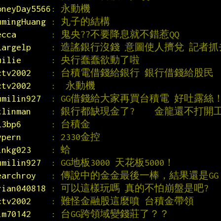
oneyDay5566
: 永動機
umingHuang 
: 丸子的結構
ecca       
: 鬼央??不要降息就不錯惹QQ
largelp    
: 造謠銀行沒錢 意圖使人擠兌 記者
uilie      
: 央行蠢蠢欲動了啦
ctv2002    
: 台積電借錢給銀行 銀行借錢給股民 
ctv2002    
:  永動機
umilin927  
: GG借錢給大家再買台積電 好吐露絲
tlinman    
: 銀行都缺現金了?    金龍還不打開
l3bp6      
: 台積金
ypern      
: 2330金控
inkg023    
: 蛤
umilin927  
: GG地板3000 天花板5000！
earchroy   
: 傳說中的金金最後一棒，結果還是GG
rian040818 
: 可以這樣玩嗎 真的不怕崩盤是吧?
ctv2002    
: 難怪金融股這麼噴 台積金帶領
im70142    
: 台GG跨領域變錢莊了？？