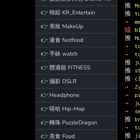
推 
M
👉 韓綜 KR_Entertain
推 
Y
→ 
m
👉 美妝 MakeUp
噓 
b
推 
M
👉 速食 fastfood
→ 
t
👉 手錶 watch
→ 
t
推 
j
👉 體適能 FITNESS
推 
s
推 
c
👉 攝影 DSLR
→ 
Z
👉 Headphone
→ 
p
→ 
j
👉 嘻哈 Hip-Hop
→ 
s
推 
b
👉 轉珠 PuzzleDragon
→ 
t
推 
j
👉 美食 Food