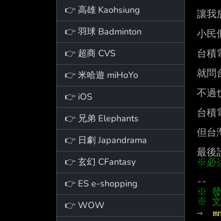
👉 高雄 Kaohsiung
讓我
👉 羽球 Badminton
小民
👉 超商 CVS
台積
就問
👉 米哈遊 miHoYo
不過
👉 iOS
台積
👉 兄弟 Elephants
但台
👉 日劇 Japandrama
👉 玄幻 CFantasy
※必
👉 ES e-shopping
※ 文
👉 WOW
→ 
m