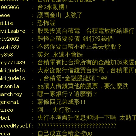
n005066    
: 台G永動機!
oeoe       
: 護國金山 太強了
uilie      
: 恐怖喔
evilsabre  
: 股民投資台積電  台積電放款給銀行
ctv2002    
: 難怪台積要發債 銀行沒錢借
lash789    
: 不然你要台積不務正業去炒股？
cy858      
: 笑死 永遠不會跌
ycy771489  
: 台積電有比台灣所有的金融加起來還
akijudelo  
: 大家從銀行借錢買台積電，台積電
akijudelo  
: ，台積電=金融股龍頭？@@
ensonla    
: gg讓人借錢買他的股票，要怎麼跌
earchroy   
: 哪一家銀行？這麼弱？
general    
: 薯條四兄弟成形!!
ezico      
: 阿...央行勒...
ebel       
: 央行不考慮升個息抑制一下嗎 太熱
xceedMyself
: ??????????????????????????
ecca       
: 自己成立台積金控QQ