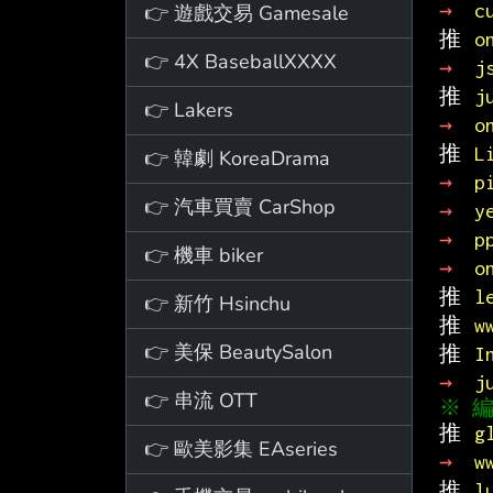
→ 
c
👉 遊戲交易 Gamesale
推 
o
👉 4X BaseballXXXX
→ 
j
推 
j
👉 Lakers
→ 
o
推 
L
👉 韓劇 KoreaDrama
→ 
p
👉 汽車買賣 CarShop
→ 
y
→ 
p
👉 機車 biker
→ 
o
推 
l
👉 新竹 Hsinchu
推 
w
👉 美保 BeautySalon
推 
I
→ 
j
👉 串流 OTT
推 
g
👉 歐美影集 EAseries
→ 
w
推 
l