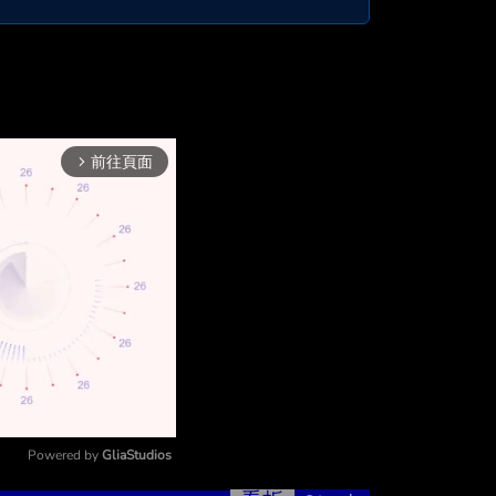
前往頁面
arrow_forward_ios
Powered by 
GliaStudios