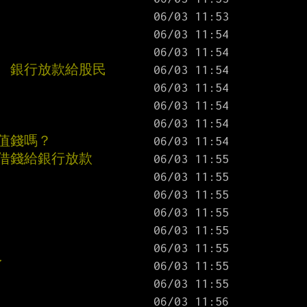
  銀行放款給股民
值錢嗎？
再借錢給銀行放款
了