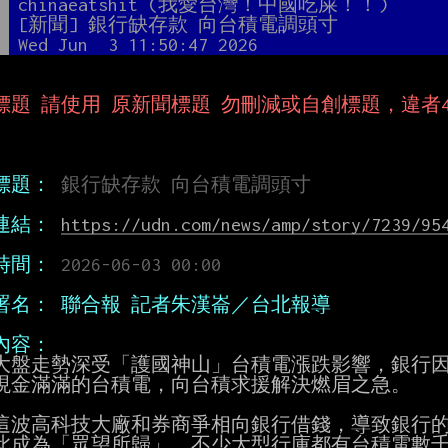
者
chinaeatshit (我愛台灣！中國吃屎！！)
題
[新聞] 銀行缺存款 向台積電調頭寸
間
Wed Jun  3 11:50:47 2026
標題 請使用 原新聞標題 勿刪減或自創標題，違者4
標題：
連結：
https://udn.com/news/amp/story/7239/95
時間：
署名： 聯合報 記者朱漢崙／台北報導
內容：
大盤走勢深受「護國神山」台積電漲跌影響，銀行因
現金滿滿的台積電，向台積求援解決燃眉之急。

這波高科技大廠和券商爭相向銀行借錢，導致銀行的
此成為「眾望所歸」，不少大型行庫都有台積電數千