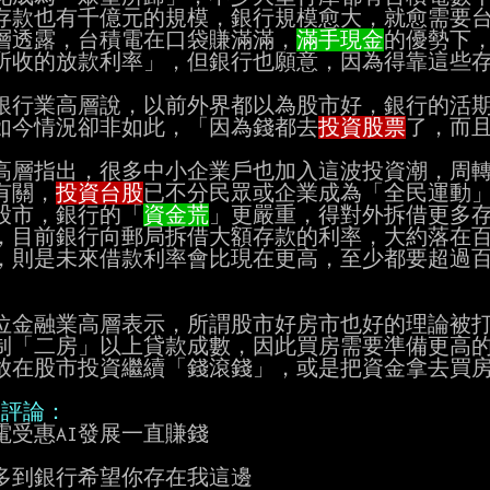
存款也有千億元的規模，銀行規模愈大，就愈需要台
層透露，台積電在口袋賺滿滿，
滿手現金
的優勢下，
所收的放款利率」，但銀行也願意，因為得靠這些存
銀行業高層說，以前外界都以為股市好，銀行的活期
如今情況卻非如此，「因為錢都去
投資股票
了，而且
高層指出，很多中小企業戶也加入這波投資潮，周轉
有關，
投資台股
已不分民眾或企業成為「全民運動」
股市，銀行的「
資金荒
」更嚴重，得對外拆借更多存
，目前銀行向郵局拆借大額存款的利率，大約落在百
，則是未來借款利率會比現在更高，至少都要超過百
位金融業高層表示，所謂股市好房市也好的理論被打
制「二房」以上貸款成數，因此買房需要準備更高的
放在股市投資繼續「錢滾錢」，或是把資金拿去買房
/評論：
電受惠AI發展一直賺錢

多到銀行希望你存在我這邊
