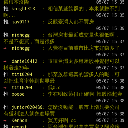
價根本沒降
推 
knight313   
: 相信某些族群的，本來就賺不到
啊...
推 
jay0117     
: 反觀臺灣人都不買房
推 
nidhogg     
: 台灣房市最近成交量也很低啊，
不是不想買，而是很多
→ 
nidhogg     
: 人覺得目前股市比房市好賺多了
→ 
daniel6412  
: 嘻嘻台灣太多租屋股神覺得可以
橫著走20年
推 
tttt0204    
: 那某族群還真的蠻多人的呢，可
以把生育率幹到世界最
→ 
tttt0204    
: 低0.o
推 
poeoe       
: 李在明政策很正確啊 韓股漲超爽
推 
junior020486
: 怎麼沒動能，股市上漲只要公司
有獲利法人就會進場買
→ 
Kenhon      
: 買房好啊 cc
推 
repast      
: 阿台灣怎麼沒拿去買房？阿洨房