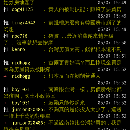
始炒房地產了
推 
dog41125    
: 黃人的被動技能：賺錢了要買房
推 
ting74942   
: 前幾樓怎麼會有韓國房市崩了的
幻想
推 
npc776      
: 確實...最近消費越來越升級
了...沒事就想去按摩
推 
kenro       
: 台灣房價太高，錢都根本還不夠
推 
nidhogg     
: 首爾更貴好嗎？而且捧現金買是
因為房屋貸款被限縮，
→ 
nidhogg     
: 根本反而在剝削普通人
推 
boy1031     
: 南韓跟台灣一樣，房價所得比都
25倍啊，國土小政策又
→ 
boy1031     
: 鼓勵只能炒起來
推 
junior020486
: 不夠真的是你投入太少了，這邊
一堆上千萬的對帳單
→ 
junior020486
: 不過說南韓比台灣好買的，我是
覺得在反串吧