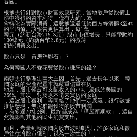
各國。

根據央行針對股市財富效應研究，當地散戶從股價上
漲中獲得的資本利得，僅有大約1.3%

會轉化為實際消費，這數據遠遠低於西方經濟體3至4%
的平均值。該報告更估算出，每1萬

韓元（約新台幣215.8元）股市市值增長，只能帶動約
130韓元（約新台幣2.8元）的微薄

額外消費支出。

股市只是「買房墊腳石」？

為何韓國人不愛花費從股市賺來的錢？

南韓央行整理出兩大主因：首先，過去長年以來，韓
國家庭的資產配置本就嚴重偏重在房

地產，股市僅占可支配收入的77%、遠低於美國的
256%。其次，對於原本還未買房的家庭

，這波股市獲利，等同給了他們一定底氣，銀行數據
推估發現，無房群體獲得的股市利潤

，有多達70%比例、最終都成為「購屋頭期款」，這自
然就限制其他的民生消費支出。

而且，考量到韓國國內股市波動劇烈，許多家庭和散
戶往往將股市獲利，視為一次性的「
