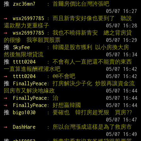
推 
zxc36mn7    
: 首爾房價比台灣誇張吧
→ 
wsx26997785 
: 而且新青安好像也要到了  聽說
還款壓力更重樣子
→ 
wsx26997785 
: 我也不曉得新青安  總之背房貸
的很慘  我寧願買股票
推 
SkyFee      
: 韓國是股市獲利 以小房換大房 
然後無限增貸流
推 
tttt0204    
: 不會有人一直把還不能賣的東西
一直算進報酬裡灌水吧
→ 
tttt0204    
: @@不會吧
推 
FinallyPeace
: 打房解決少子化 炒股再讓資金流
回房市又解決地緣政
→ 
FinallyPeace
: 治
→ 
FinallyPeace
: 好想贏韓國
推 
bigo1030    
: 要確也  韓打房超兇狠  買房??
→ 
DashHare    
: 所以台灣漲成這樣是為了救房市