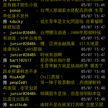
是有錢才能生小孩
→ 
poeoe       
: 台灣人那個薪水搭配高房價 生育
率低落不意外
推 
kducky      
: 低生育率是文化問題啦 你看穆斯
林就知道
→ 
junior020486
: 台灣哪沒崩過，2000年那個時候
有崩過，96年台海危
→ 
junior020486
: 機、亞洲金融風暴、921大地震、
達康泡沫、SARS那個
→ 
junior020486
: 時候有崩啊
推 
bart102617  
: 那房價在崩什麼
→ 
youga       
: 生育率解方就是搞崩經濟 厲害了 
跟卓揆邏輯差不多
推 
HiuAnOP     
: Chill西狼！
推 
people01    
: 等一陣子股票翻倍，房價腰斬時
再進場，非常划算
→ 
junior020486
: 韓國股市是強，但是很明顯本益
比還沒台股高
推 
misthide    
: 南韓不是在政策打房嗎 怎麼又開