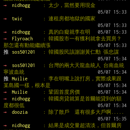
→ 
nidhogg     
: 太少，當然要用現金
→ 
twic        
: 連租房都地獄的國家
→ 
nidhogg     
: 真的白癡就李在明
→ 
Flyroach    
: 韓國股市一有獲利就拿去買房？
那怎還有動能繼續漲
推 
sos501201   
: 韓國股民該謝謝黃仁勳 張忠謀
→ 
sos501201   
: 台灣的兩大天龍血統人 台南血統 
寧波血統
推 
Muilie      
: 李在明嘴上說打房，實際成果跟
某島國一樣，根本是
→ 
Muilie      
: 鞏固首度房價
→ 
nidhogg     
: 韓國房貸就算是首爾能貸到的額
度都很低
→ 
doozia      
: 除了散戶  還有很多大戶啊.....
→ 
nidhogg     
: 結果是成交量超清淡，但首爾房