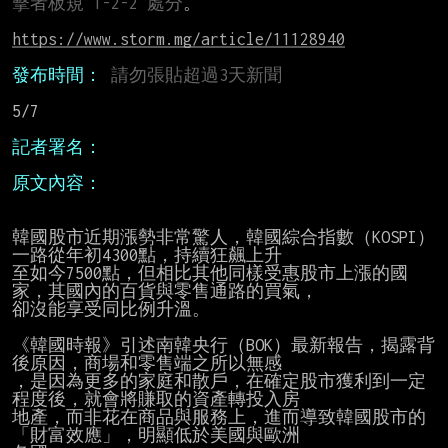
擊者板規 1-2-2 處分
。

https://www.storm.mg/article/11128940
發布時間：
請勿張貼超過3天新聞
5/7

記者署名：
原文內容：
韓國股市近期漲勢非常驚人，韓國綜合指數（KOSPI）
一路從年初4300點，持續狂飆上升

至如今7500點，但相比其他同樣受惠股市上漲的國
家，其國內的百貨與零售通路的買氣，

卻沒能享受同比例升溫。

《韓國時報》引述南韓央行（BOK）最新報告，揭露背
後原因，商場和零售端之所以無感

，是因為更多的家庭和散戶，在確定股市獲利到一定
程度後，就會將賺取的資產轉投入房

地產，而非花在商品與服務上，進而導致韓國股市的
「財富效應」，明顯低於美國與歐洲
