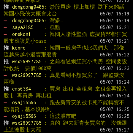
都給建商爽拿走
推 
dongdong0405
: 炒股買房 槓上加槓 跌下來的話
韓國小飛俠大概會比台
→ 
dongdong0405
: 灣多…
→ 
saya2185    
: 糕點
→ 
onekoni     
: 韓國人賭性堅強 虛擬貨幣都狂買 
股市應該是小case
推 
kenro       
: 韓國一般房子也比我們大，那像
這越來越小還賣那麼貴
推 
wsx26997785 
: 之前看過網紅買小間房 空間要設
計收納  要價1000萬
→ 
wsx26997785 
: 真是看到不想買房了  跟監獄沒
兩樣
推 
cms6384     
: 買房 出租 全租房 拿租金再投入
股市 再買房 再出租
→ 
oyaji5566   
: 跑去新青安的被卡死不能轉賣不
能增貸，基本沒跟到
→ 
oyaji5566   
: 這波股市吧
推 
wsx26997785 
: 真的 跑去新青安買房的  沒錢跟
上這波股市大漲