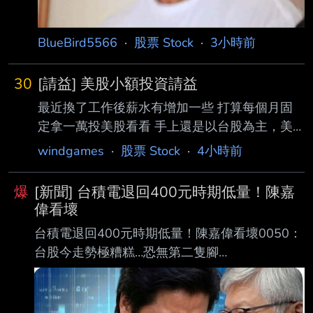
BlueBird5566
·
股票 Stock
·
3小時前
30
[請益] 美股小額投資請益
最近換了工作後薪水有增加一些 打算每個月固
定拿一萬投美股看看 手上還是以台股為主，美
股主要是想多一個配置，不想全部都放同一邊
windgames
·
股票 Stock
·
4小時前
目前考慮可以每個月固定一萬買ETF 複委託跟幾
家券商都有看過，手續費的部分也有稍微比較一
爆
[新聞] 台積電退回400元時期低量！陳嘉
下 如果一個月只有一萬，通常會每月無腦定期
偉看壞
定額 但如果先存個幾個月再買，手續費好像算
台積電退回400元時期低量！陳嘉偉看壞0050：
下來比較划算 想請問每個月大概是一萬左右的
台股今走勢極糟糕…恐無第二隻腳
金額，會比較建議一開始先每月固定買，還是存
https://udn.com/news/story/123006/9682205
到一筆再 進場呢？ --
2026-08-10 15:51 聯合新聞網／ 綜合報導 分
析師陳嘉偉於影音內容中指出，台北股市今日走