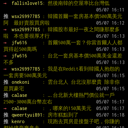
→ 
fallinlove15
: 然後南韓的空屋率比台灣低
推 
wsx26997785 
: 韓國首爾一套房基本價500萬美元
阿  最好賣股買房啦
→ 
wsx26997785 
: 韓國股市最好一夜之間賺那麼多
啦  本也要很厚才行
→ 
jfw616      
: 首爾500萬一套？你當首爾人人都
買得起500萬嗎
→ 
jfw616      
: 台北一套房基本價500萬美金還差
不多
→ 
wsx26997785 
: 我是在Reddit看到韓國人抱怨的  
一套房要500萬美元
推 
onekoni     
: 雲台北人 台北沒那麼貴 除非你
是買豪宅
推 
calase      
: ….台北新大樓熱門價位就一戶
2500-3000萬台幣左右
→ 
calase      
: ，哪來的150萬美元
推 
qweertyui891
: 房市糕點到了
推 
kenro       
: 現跑去買房是接盤子吧，你賺的