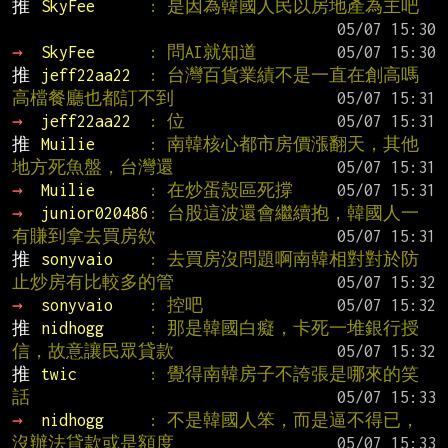
推 
SkyFee      
: 是因為韓國人民以房地產為主吧
→ 
SkyFee      
: 問AI就知道
推 
jeff22aa22  
: 台灣百貨業績不是一直在創高嗎 
高檔餐廳也都訂不到
→ 
jeff22aa22  
: 位
推 
Muilie      
: 南韓核心都市房價漲翻天，其他
地方死魚盤，台灣還
→ 
Muilie      
: 在炒蛋殼區死撐
→ 
junior020486
: 台股這波還會繼續抱，韓國人一
有賺到拿去買房欸
推 
sonyvaio    
: 去買房沒問題啊南韓相對對於防
止炒房有比較多的管
→ 
sonyvaio    
: 控吧
推 
nidhogg     
: 那是韓國白癡，卡死一堆銀行授
信，故意讓民眾貸款
推 
twic        
: 覺得南韓房子不誇張是哪來的笑
話
→ 
nidhogg     
: 不是韓國人笨，而是逼不得已，
沒辦法貸款或是額度