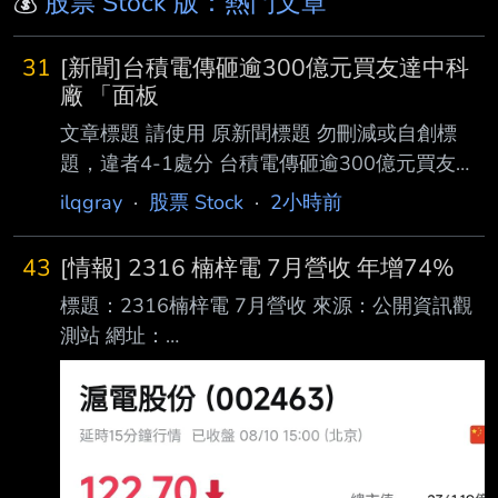
💰
股票 Stock 版：熱門文章
31
[新聞]台積電傳砸逾300億元買友達中科
廠 「面板
文章標題 請使用 原新聞標題 勿刪減或自創標
題，違者4-1處分 台積電傳砸逾300億元買友達
中科廠 「面板三虎」友達、群創、彩晶齊漲停
ilqgray
·
股票 Stock
·
2小時前
原文標題： 請勿刪減或自創標題，違者4-1處
分，此行請刪除 台積電傳砸逾300億元買友達中
43
[情報] 2316 楠梓電 7月營收 年增74%
科廠 「面板三虎」友達、群創、彩晶齊漲停
標題：2316楠梓電 7月營收 來源：公開資訊觀
原文連結： 網址超過一行，請用縮網址，連結
測站 網址：
不能點擊者板規 1-2-2 處分。
https://mopsov.twse.com.tw/mops/web/t146sb
https://tinyurl.com/4pbmavzm 發布時間： 請勿
05 內文： 115年07月營收 去年同期月營收 月
張貼超過3天新聞 2026/08/10 記者署名： 原文
營收成長率 510,275 292,536 74.43% 月增
內容： 市場近日盛傳，晶圓代工龍頭
59% 年增74%!!!!!!!!!! 明天還有第二季財報公布
看本業能不能轉虧為盈 現主時滬電股份股價