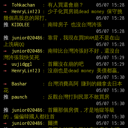
→ 
Tohkachan   
: 有人買還會崩？
→ 
HenryLin123 
: 少子化買房就dead money 保守挑
幾個高股息的屌打。
推 
KIDDLEE     
: 南韓房子 也沒台灣誇張
推 
junior020486
: 靠背，我現在買DRAM是不是在山
上洗碗QQ
→ 
junior020486
: 南韓比台灣誇張好不好，還沒台
灣誇張我快笑死
→ 
uujidggl    
: 首爾沒在崩的吧
→ 
HenryLin123 
: 沒崩也是dead money 美債都贏。
→ 
Bashar      
: 台灣消費高阿 賺到的錢拿去日本
花
推 
paunch      
: 反觀台灣打到民眾不敢買房
推 
junior020486
: 首爾那個房價，才是地獄等級
的，偏偏韓國人都往首
→ 
junior020486
: 爾擠