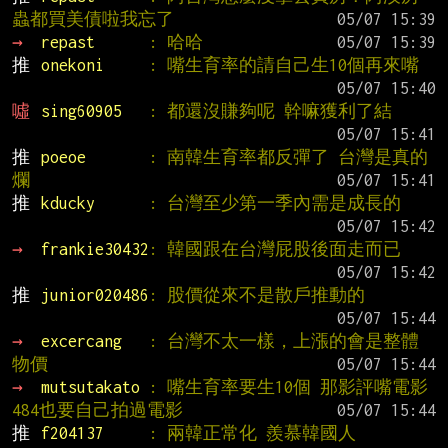
蟲都買美債啦我忘了
→ 
repast      
: 哈哈
推 
onekoni     
: 嘴生育率的請自己生10個再來嘴
噓 
sing60905   
: 都還沒賺夠呢 幹嘛獲利了結
推 
poeoe       
: 南韓生育率都反彈了 台灣是真的
爛
推 
kducky      
: 台灣至少第一季內需是成長的
→ 
frankie30432
: 韓國跟在台灣屁股後面走而已
推 
junior020486
: 股價從來不是散戶推動的
→ 
excercang   
: 台灣不太一樣，上漲的會是整體
物價
→ 
mutsutakato 
: 嘴生育率要生10個 那影評嘴電影
484也要自己拍過電影
推 
f204137     
: 兩韓正常化 羨慕韓國人