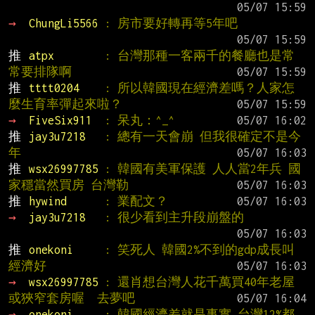
→ 
ChungLi5566 
: 房市要好轉再等5年吧
推 
atpx        
: 台灣那種一客兩千的餐廳也是常
常要排隊啊
推 
tttt0204    
: 所以韓國現在經濟差嗎？人家怎
麼生育率彈起來啦？
→ 
FiveSix911  
: 呆丸：^_^
推 
jay3u7218   
: 總有一天會崩 但我很確定不是今
年
推 
wsx26997785 
: 韓國有美軍保護 人人當2年兵 國
家穩當然買房 台灣勒
推 
hywind      
: 業配文？
→ 
jay3u7218   
: 很少看到主升段崩盤的
推 
onekoni     
: 笑死人 韓國2%不到的gdp成長叫
經濟好
→ 
wsx26997785 
: 還肖想台灣人花千萬買40年老屋
或狹窄套房喔  去夢吧
→ 
onekoni     
: 韓國經濟差就是事實 台灣12%都