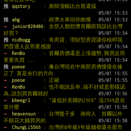
推 
qqstory     
: 南韓漲幅比台股還猛
推 
ahg         
: 經濟火車頭你敢嘴
→ 
junior020486
: 全部人都想擠首爾跟我說比台灣
好買？
推 
nidhogg     
: 有房貸、理財型房貸讓你槓桿我
們普通人反而要感謝
→ 
RenBo       
: 首爾房價還是上漲趨勢,難買反而
更要先買 ...
推 
poeoe       
: 像台灣現在中南部房價慢慢在修
正了 算是央行的方向
→ 
poeoe       
: 正確
→ 
RenBo       
: 也不能說反串,搞不好就是那樣認
為,說別買首爾就好
→ 
bheegrl     
: "遠低於美國的256%" 這256%是在
算什麼
→ 
heavensun   
: 台灣盤子多  南韓人  首爾以外 
不願花大錢買房的
→ 
ChungLi5566 
: 台灣的8年級9年級錢都還在股市