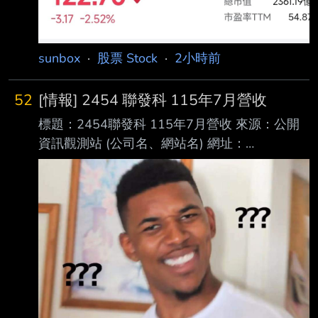
122.7 RMB ID錯誤我先道歉 我對不起大家 我楠
梓電套在200以上 拜託各位救救我 -- 一日生科,
終生科科;一日生資, 行乞物資。 一
sunbox
·
股票 Stock
·
2小時前
52
[情報] 2454 聯發科 115年7月營收
標題：2454聯發科 115年7月營收 來源：公開
資訊觀測站 (公司名、網站名) 網址：
https://mopsov.twse.com.tw/mops/web/t51sb1
0?Stp=R1&TK= (請善用縮網址工具) 內文： 本
資料由 (上市公司)聯發科 公司提供 民國115
年07月 單位：新台幣仟元 項目 營業收入淨額
本月 48,474,930 去年同期 43,220,164 增減金
額 5,254,766 增減百分比 12.16 本年累計
349,808,051 去年累計 346,900,972 增