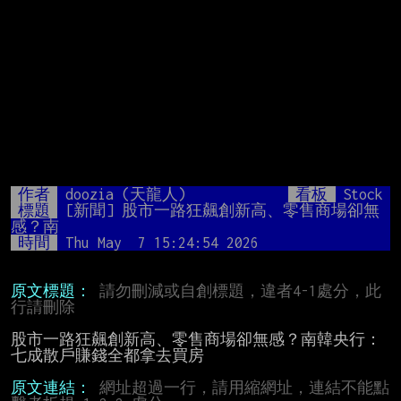
作者
doozia (天龍人)
看板
Stock
標題
[新聞] 股市一路狂飆創新高、零售商場卻無
感？南
時間
Thu May  7 15:24:54 2026
原文標題：
請勿刪減或自創標題，違者4-1處分，此
行請刪除
股市一路狂飆創新高、零售商場卻無感？南韓央行：
七成散戶賺錢全都拿去買房

原文連結：
網址超過一行，請用縮網址，連結不能點