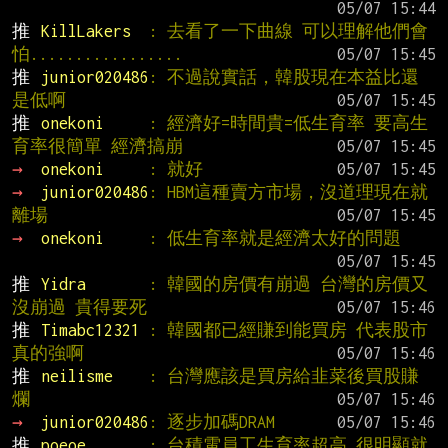
推 
KillLakers  
: 去看了一下曲線 可以理解他們會
怕.................
推 
junior020486
: 不過說實話，韓股現在本益比還
是低啊
推 
onekoni     
: 經濟好=時間貴=低生育率 要高生
育率很簡單 經濟搞崩
→ 
onekoni     
: 就好
→ 
junior020486
: HBM這種賣方市場，沒道理現在就
離場
→ 
onekoni     
: 低生育率就是經濟太好的問題
推 
Yidra       
: 韓國的房價有崩過 台灣的房價又
沒崩過 貴得要死
推 
Timabc12321 
: 韓國都已經賺到能買房 代表股市
真的強啊
推 
neilisme    
: 台灣應該是買房給韭菜後買股賺
爛
→ 
junior020486
: 逐步加碼DRAM
推 
poeoe       
: 台積電員工生育率超高 很明顯就