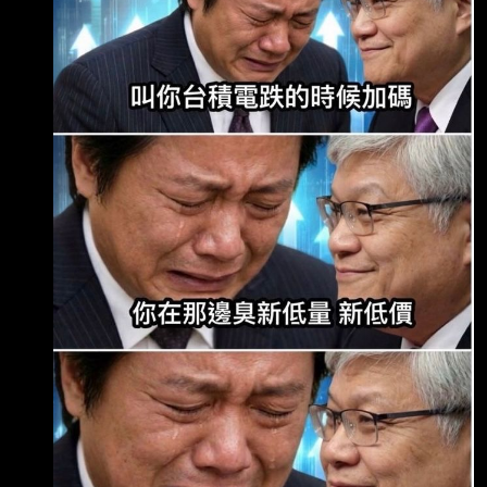
勢極為糟糕...儘管上週五美國非農就 業數據低於
預期，引發市場預期美國聯準會（Fed）降息及
升息壓力減緩，進而推升美股 與台股大漲，但陳
嘉偉警告，台股此波反彈恐無「第二隻隻腳（W
底）」回測打底的機會 ，後續甚至可能直接向下
破底。 陳嘉偉分析，大