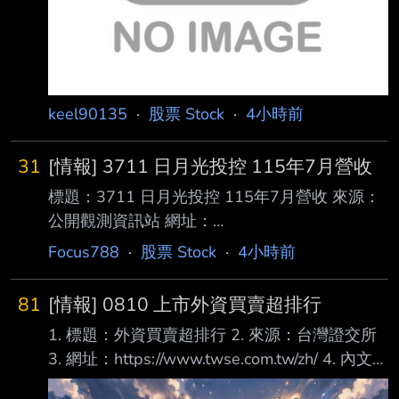
會通
keel90135
·
股票 Stock
·
4小時前
31
[情報] 3711 日月光投控 115年7月營收
標題：3711 日月光投控 115年7月營收 來源：
公開觀測資訊站 網址：
https://mops.twse.com.tw/mops/#/web/t51sb1
Focus788
·
股票 Stock
·
4小時前
0 內文： 項目 營業收入淨額 本月 73,783,701
去年同期 51,542,033 增減金額 22,241,668 增
81
[情報] 0810 上市外資買賣超排行
減百分比 43.15 本年累計 438,509,375 去年累
1. 標題：外資買賣超排行 2. 來源：台灣證交所
計 350,445,618 增減金額 88,063,757 增減百
3. 網址：https://www.twse.com.tw/zh/ 4. 內文：
分比 25.13 備註 / 營收變化原因說明 mom:
買超 1 2002 中鋼 64,052 2 3481 群創 48,103
12.16% yoy: 43.15% --