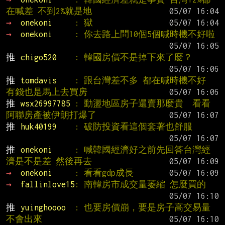
在喊差 不到2%就是地
→ 
onekoni     
: 獄
→ 
onekoni     
: 你去路上問10個5個喊時機不好啦
推 
chigo520    
: 韓國房價不是掉下來了麼？
推 
tomdavis    
: 跟台灣差不多 都在喊時機不好 
有錢也是馬上去買房
推 
wsx26997785 
: 動盪地區房子還賣那麼貴  看看
阿聯房產被伊朗打爆了
推 
huk40199    
: 破防投資看這個套著也舒服
推 
onekoni     
: 喊韓國經濟好之前先回答台灣經
濟是不是差 然後再去
→ 
onekoni     
: 看看gdp成長
→ 
fallinlove15
: 南韓房市成交量萎縮 怎麼買的
推 
yuinghoooo  
: 也要房價崩，要是房子高交易量
不會出來