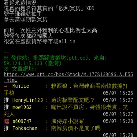
看起來這情況

還真的是名符其實的「股利買房」XDD

號子賺錢就抽手

拿去當頭期款買房

而且一次性意外獲利的心理比例也太高

難怪每次都說韓國人

很愛在虛擬貨幣等市場all in

※ 發信站: 批踢踢實業坊(ptt.cc), 來自: 
※ 文章網址: 
https://www.ptt.cc/bbs/Stock/M.1778138696.A.F55
.html
→ 
Muilie      
: 糗西狼，台灣建商看南韓數據打
手槍
推 
HenryLin123 
: 這房板業配文吧？
推 
mow1982     
: 嘴巴說不買房，身體很老實，笑
死人
噓 
s609747     
: 風傳媒小說家
推 
Tohkachan   
: 南韓房價不是崩了嗎