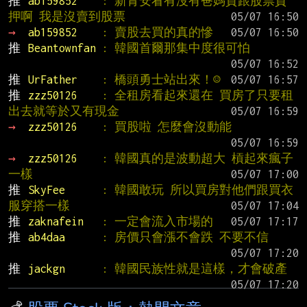
推 
ab159852    
: 新青安看有沒有爸媽貸跟股票質
押啊 我是沒賣到股票
→ 
ab159852    
: 賣股去買的真的慘
推 
Beantownfan 
: 韓國首爾那集中度很可怕
推 
UrFather    
: 橋頭勇士站出來！☺
推 
zzz50126    
: 全租房看起來還在 買房了只要租
出去就等於又有現金
→ 
zzz50126    
: 買股啦 怎麼會沒動能
→ 
zzz50126    
: 韓國真的是波動超大 槓起來瘋子
一樣
推 
SkyFee      
: 韓國敢玩 所以買房對他們跟買衣
服穿搭一樣
推 
zaknafein   
: 一定會流入市場的
推 
ab4daa      
: 房價只會漲不會跌 不要不信
推 
jackgn      
: 韓國民族性就是這樣，才會破產