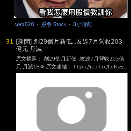
sera520
·
股票 Stock
·
3小時前
31
[新聞] 創29個月新低...友達7月營收203
億元 月減
原文標題： 創29個月新低...友達7月營收203億
元 月減18% 原文連結： https://reurl.cc/LeNjzy
發布時間： 2026年8月10日 記者署名： 王詩婷
原文內容： 面板大廠友達（2409）今（10）日
公布7月營收203.7億元，月減18.4%、年減
2.6%，並創 下29個月以來新低。友達近期持續
處分廠房資產，先後出售華亞廠、高雄路竹廠，
市場也 傳出台積電洽購中科L7、L5C兩座廠
房。 友達今年前7月營收1602.93億元，年減
1.2%。 友達近期積極處分廠房資產，先前董事