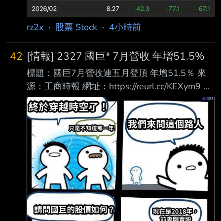
rz2x
·
股票 Stock
·
4小時前
42
[情報] 2327 國巨* 7月營收 年增51.5%
標題：國巨7月營收連五月登頂 年增51.5％ 來
源：工商時報 網址：https://reurl.cc/KEXym9 內
文： 國巨*（2327）公布2026年7月份自結合併
營收為161.31億元，月增5％，年增51.5％，為
連? 累計1-7月自結合併營收為，987.53億元，
較去年同期增加 32.5％(若以美元換算，較去年?
國巨表示，7月份合併營收較上月增加，主要受
惠於 AI 相關應用需求持續強勁，標準品及? 展
望未來，隨著 AI 應用需求持續成長，電子元件
產業正迎來結構性轉變，公司將持續密切 明天
一根？