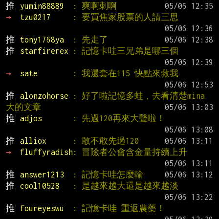
推 
yumin88889  
: 爽啊刺啊
→ 
tzu0217     
: 要買焦家股票的人請三思
推 
tony1768ya  
: 先走了
推 
starfirerex 
: 記憶卡哇三兄弟是哪三個
→ 
sate        
: 我還套在115 快點來救我
推 
alonzohorse 
: 好了啦記憶多蛙，去看清楚mina
大的文章
推 
adjos       
: 先過120再來大聲啦！
推 
alliox      
: 敢不敢先過120
→ 
fluffyradish
: 冒險者公會含金量持續上升
推 
answer1213  
: 記憶卡哇怎麼輸
推 
cool10528   
: 是越來越大還是越來越淡
推 
foureyeswu  
: 記憶卡哇 重返農藥！