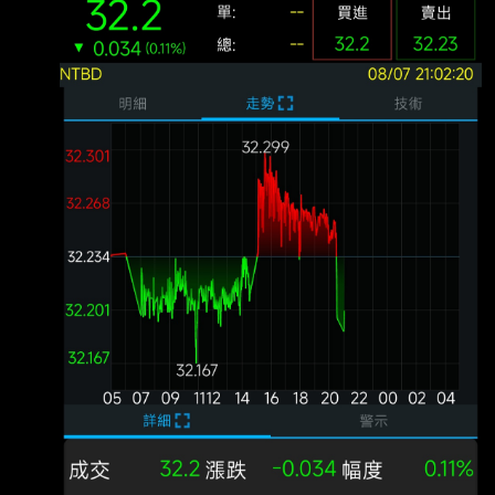
萬 公佈為-2.3萬 美國7月失業率 前值 4.2% 預
期 4.2% 公佈 4.1% 越爛越噴，升息機會降低，
台指期夜盤先向上一根？ ----- Sent from JPTT
on my iPhone --