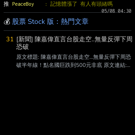
推 
PeaceBoy    
: 記憶體漲了 有人有頭緒嗎
💰
股票 Stock 版：熱門文章
31
[新聞] 陳嘉偉直言台股走空..無量反彈下周
恐破
原文標題: 陳嘉偉直言台股走空…無量反彈下周恐
破半年線！點名國巨跌到500元非底 原文連結:
https://udn.com/news/story/12806/9677420?
from=udn-catebreaknews_ch2 發布時間：
2026-08-07 15:35 記者署名： 聯合新聞網／ 綜
合報導 原文內容: 台股在經歷短期反彈後，市場的
多空對決又變得熱起來。分析師陳嘉偉在影音節
目中直接開 嗆，強調台股跟國際科技股的空頭趨
勢根本沒變！ 之前大盤的拉抬只不過是「無量反
彈」跟「最後逃命波」，接下來隨