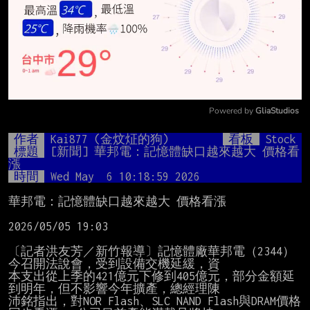
Powered by 
GliaStudios
Mute
作者
Kai877 (金炆炡的狗)
看板
Stock
標題
[新聞] 華邦電：記憶體缺口越來越大 價格看
漲
時間
Wed May  6 10:18:59 2026
華邦電：記憶體缺口越來越大 價格看漲

2026/05/05 19:03

〔記者洪友芳／新竹報導〕記憶體廠華邦電（2344）
今召開法說會，受到設備交機延緩，資

本支出從上季的421億元下修到405億元，部分金額延
到明年，但不影響今年擴產，總經理陳

沛銘指出，對NOR Flash、SLC NAND Flash與DRAM價格