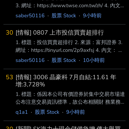
3. 網址：https://www.twse.com.tw/zh/ 4. 內文：
買超 1 2618 長榮航 22,000 2 1216 統一
saber50116
·
股票 Stock
·
9小時前
20,335 3 3231 緯創 17,158 4 00988A 主動統
一全球創新 16,442 5 2887 台新新光金 14,196
30
[情報] 0807 上市投信買賣超排行
6 1402 遠東新 14,004 7 2409 友達 13,144 8
1. 標題：投信買賣超排行 2. 來源：富邦證券 3.
2002 中鋼 12,050 9 8112 至上 8,478 10
網址：https://tinyurl.com/2p9axfsj 4. 內文： 買
00990A 主動元大AI新經濟
超 1 2610華航 6,997 2 2880華南金 6,911 3
saber50116
·
股票 Stock
·
10小時前
00953B群益優選非投等債 5,000 4 2027大成
鋼 4,865 5 2883凱基金 3,985 6 2886兆豐金
53
[情報] 3006 晶豪科 7月自結:11.61 年
2,849 7 1303南亞 1,758 8 2892第一金 1,291
增:3,728%
9 6239力成 1,253 10 2603長榮 1,183 11
1. 標題：係因本公司有價證券於集中交易市場達
2884玉山金 1,166 12 3
公布注意交易資訊標準，故公布相關財 務業務
等重大訊息，以利投資人區別瞭解。 2. 來源：
q1a1
·
股票 Stock
·
9小時前
公開資訊觀測站 3. 網址：
https://mops.twse.com.tw/mops/#/web/home 4.
30
[新聞] SK海力士現金儲備急增 傳大舉買