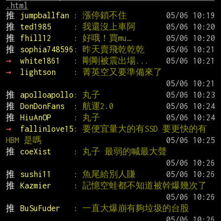
.html
推 
jumpballfan 
: 漲停鎖不住
推 
ted1985     
: 我還沒上車阿
推 
fhill12     
: 好哦！買mu…
推 
sophia748596
: 昨天賣飛乾乾乾
→ 
white1861   
: 剛剛被震出場...
→ 
lightson    
: 菁英空又要準備來了
推 
apolloapollo
: 丸子
推 
DonDonFans  
: 航運2.0
推 
HiuAnOP     
: 丸子
→ 
fallinlove15
: 要便宜量大的有SSD 要更快的有
HBM 是嗎
推 
coeXist     
: 丸子 最弱的喊最大聲
推 
sushi11     
: 魚尾給別人賺
推 
Kazmier     
: 記憶空蛙都不知道被幹爆幾次了
推 
BuSuFuder   
: 一直大爆崩有夠垃圾的台股