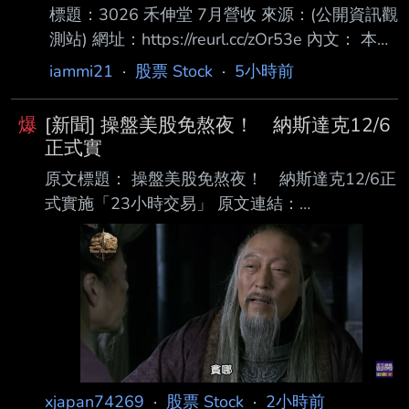
標題：3026 禾伸堂 7月營收 來源：(公開資訊觀
測站) 網址：https://reurl.cc/zOr53e 內文： 本資
料由 (上市公司)禾伸堂 公司提供 民國115年
iammi21
·
股票 Stock
·
5小時前
07月 單位：新台幣仟元 項目 營業收入淨額 本
月 1,500,937 去年同期 1,095,188 增減金額
爆
[新聞] 操盤美股免熬夜！ 納斯達克12/6
405,749 增減百分比 37.05 本年累計
正式實
9,216,573 去年累計 7,769,273 增減金額
原文標題： 操盤美股免熬夜！ 納斯達克12/6正
1,447,300 增減百分比 18.63 備註 / 營收變化原
式實施「23小時交易」 原文連結：
因說明 心得：神聖太陽堂，老蘇永遠的心魔，
https://reurl.cc/lnZamY 發布時間：2026.08.06
年增37
19:05 臺北時間 記者署名：記者｜鏡新聞 原文內
容： 納斯達克交易所，確定在今年12/6日，將交
易時間，延長為 23 小時，幾乎達到全天交易，
投信指出，雖然作業流程影響不大，但美股沒有
漲跌幅限制，夜間交易流動性不足，恐怕會 讓股
價波動更劇烈，而對習慣在台股收盤後，接續操
作美股的台灣投資人來說，彈性大增， 不用再熬
xjapan74269
·
股票 Stock
·
2小時前