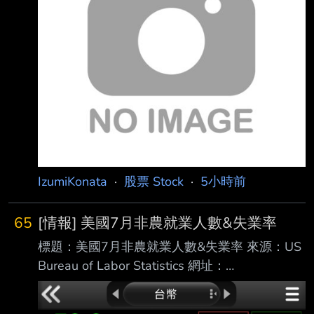
200萬本金，一路滾到400萬後，再貸600萬，
全投入股市，沒想到全 買在高點，其中最慘的
就是國巨（2327）。由於國巨近來從高點1200
多元，一路狂跌，讓不 少買到高點的投資人叫
苦，然分析師斷言，現在該檔跌到500元，還不
會是最底。 針對近期台股盤勢
IzumiKonata
·
股票 Stock
·
5小時前
65
[情報] 美國7月非農就業人數&失業率
標題：美國7月非農就業人數&失業率 來源：US
Bureau of Labor Statistics 網址：
https://www.bls.gov/ 內文： 美國7月非農就業
人口 前值修正為2.0萬（原公布5.7萬） 預期8.0