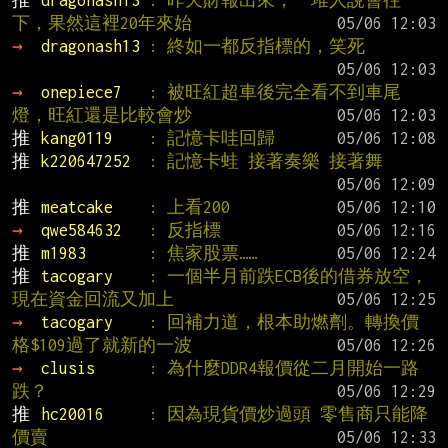
推 
dragonash13 
: 昨天財報出來，一堆人說會往
下，果然這裡20年來始
→ 
dragonash13 
: 終如一都反指標的，笑死
→ 
onepiece7   
: 被旺紅超車後完全看不到車尾
燈，旺紅還是比較會炒
推 
kang0119    
: 記憶卡哇回歸
推 
k220647252  
: 記憶卡蛙 接著奏樂 接著舞
推 
meatcake    
: 上看200
→ 
qwe584632   
: 反指標
推 
m1983       
: 焦家股票……
推 
tacogary    
: 一個半月前跌ECB後的借券放空，
現在資金回流又加上
→ 
tacogary    
: 回補力道，根本助燃劑。轉換價
格$109過了就新的一波
→ 
clusis      
: 為什麼DDR4報價從二月開始一路
跌？
推 
hc20016     
: 因為現貨價炒過頭 零售商只能降
價賣