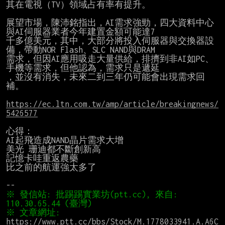
其在電視（TV）領域占有率有提升。

展望市場，陳沛銘指出，AI需求強勁，四大資料中心
與AI伺服器業者今年建置金額可能達7

千多億美元，其中，大部分將投入伺服器與交換器設
備，帶動NOR Flash、SLC NAND與DRAM

需求，但因AI應用吸走大量供給，排擠到非AI如PC、
手機等需求，但他認為，需求只是遞延

，並沒有消失，未來二到三年仍可能會出現需求回
補。

https://ec.ltn.com.tw/amp/article/breakingnews/
5426577
心得：

AI起飛造成NAND晶片需求大增

美光 珊迪都不斷創新高

記憶卡哇重返農藥

比之前的航運強太多了

※ 發信站: 批踢踢實業坊(ptt.cc), 來自: 
※ 文章網址: 
https://www.ptt.cc/bbs/Stock/M.1778033941.A.A6C