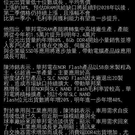
位元出貨量低十位數成長，平均售價

上漲約30%。預估DRAM供給缺口將延續到2028年以後，
第二季價格仍持續上漲，且漲幅不會

比第一季小，毛利率與獲利能力有望進一步提升。

他指出，華邦電DRAM產能將轉集中高雄廠生產，產能
將從今年初1.5萬片提升到明年2.4萬片

，位元出貨量約年增80%，8Gb DDR4開始小量銷售並導
入客戶試產，往後在交換器、伺服器

與企業級SSD等應用將逐步放量，帶動電腦產品線應用
成長可期。

陳沛銘表示，華邦電在NOR Flash產品以58奈米製程為
主，佔超過一半產量，主要應用於高

密度儲存型產品；SLC NAND Flash因大廠退出2D製
程，造成市場缺口持續擴大，帶動華邦業

務增長，目前NOR與SLC NAND Flash毛利率皆較高，華
邦電將積極擴產，預計今年SLC NAND

Flash位元出貨數將年增20%，明年進一步年增40%。

對於車用與工業應用面，陳沛銘表示，車用需求自疫
情後低迷已久，但近期一線模組廠與全

球車廠紛來跟華邦電洽談供貨，顯示「車用需求回來
了」，工業應用成長更為明顯；通訊來

自交換器需求增加而成長，消費端DDR4出貨增加，尤