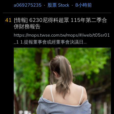
a069275235
·
股票 Stock
·
8小時前
41
[情報] 6230尼得科超眾 115年第二季合
併財務報告
https://mops.twse.com.tw/mops/#/web/t05sr01
_1 1.提報董事會或經董事會決議日
期:115/08/07 2.審計委員會通過日期:不適用 3.
財務報告或年度自結財務資訊報導期間 起訖日
期(XXX/XX/XX~XXX/XX/XX):
115/01/01~115/06/30 4.1月1日累計至本期止
營業收入(仟元):4,678,093 5.1月1日累計至本期
止營業毛利(毛損) (仟元):812,056 6.1月1日累計
至本期止營業利益(損失) (仟元):31,860 7