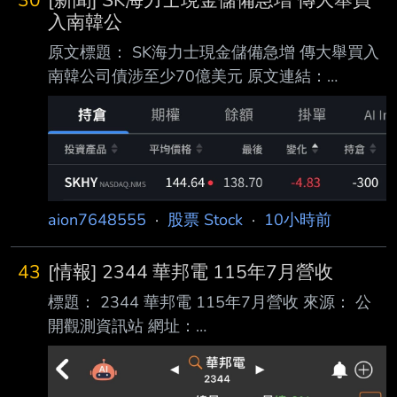
內文： 1.事實發生日:115/08/07 2.發生緣由:本
入南韓公
公司接獲證券交易所通知，本公司有價證券交易
原文標題： SK海力士現金儲備急增 傳大舉買入
異常情事，爰奉證券 交易所指示公布下列訊
南韓公司債涉至少70億美元 原文連結：
息，以供投資人參酌。 3.財務業務資訊: 期
https://reurl.cc/xe1LE5 發布時間： 2026年8月7
間 (月) (季) (最近四季累計) ＝＝
日 週五 上午10:35 [GMT+8] 記者署名： Yahoo
＝＝ ＝＝＝＝＝＝＝
財經 原文內容： SK海力士(SKHY.US)截至第二
季末現金及現金等價物按季大增近62%，達到
88萬億韓圜。《 彭博》引述消息人士報道，SK
海力士正在擴大對當地公司債券的投資。多名信
aion7648555
·
股票 Stock
·
10小時前
貸分析師及 市場參與者估計，SK海力士今年已
購入10萬億韓圜至40萬億韓圜(約70億美元至
43
[情報] 2344 華邦電 115年7月營收
280億美
標題： 2344 華邦電 115年7月營收 來源： 公
開觀測資訊站 網址：
https://mopsov.twse.com.tw/mops/web/t51sb1
0?Stp=R1&TK= 民國115年07月 單位：新台幣