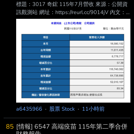
標題：3017 奇鋐 115年7月營收 來源：公開資
訊觀測站 網址：https://reurl.cc/9014jV 內文：
https://i.mopix.cc/GS2PZ1.jpg 7月營收 年增
57.4% 月增5.5% 最近漲很多的奇鋐今天拉回，
是買點？ --
a6435966
·
股票 Stock
·
11小時前
85
[情報] 6547 高端疫苗 115年第二季合併
財務報告