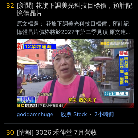
32
[新聞] 花旗下調美光科技目標價，預計記
憶體晶片
原文標題： 花旗下調美光科技目標價，預計記
憶體晶片價格將於2027年第二季見頂 原文連
結： https://hk.investing.com/news/stock-
market-news/article-1597646 發布時間：
2026-8-7 下午08:18 記者署名： Senad
Karaahmetovic 原文內容： 花旗銀行將美光科技
（Micron Technology）的目標股價從1,400美元
下調至1,150美元， 同時維持「買入」評級，理
由是對明年DRAM及NAND記憶體晶片定價前景
的預
goddamnhuge
·
股票 Stock
·
2小時前
30
[情報] 3026 禾伸堂 7月營收