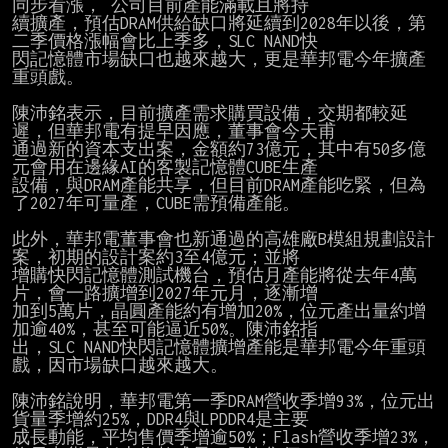
同步看漲， 公司目前產能滿載且將持

續擴產，預估DRAM供給缺口將延續到2028年以後，第
二季價格漲幅會比上季多，SLC NAND快

閃記憶體市場缺口也越來越大，更是華邦電今年擴產
重頭戲。

陳沛銘表示，目前擴產需求購買設備，交期都較延
遲，但華邦電有提早因應，董事會今天甫

通過新的資本支出案，金額約73億元，其中有50多億
元會用在邊緣AI的客製記憶體CUBE生產

設備，與DRAM產能共享，但目前DRAM產能吃緊，但為
了2027年可量產，CUBE需預備產能。

此外，華邦電董事會也新通過的高雄廠B模組規劃設計
案，初期的設計案約3至4億元；並將

增購快閃記憶體測試機台，預估月產能將從去年4萬
片，會一路擴增到2027年元月，逐漸增

加到5萬片，晶圓產能約有增加20%，位元產出量約增
加逾40%，甚至可能逼近50%。陳沛銘指

出，SLC NAND快閃記憶體擴增產能是華邦電今年重頭
戲，因市場缺口越來越大。

陳沛銘說明，華邦電第一季DRAM營收季增93%，位元出
貨量季增約25%，DDR4與LPDDR4是主要

成長動能，平均售價季增逾50%；Flash營收季增23%，