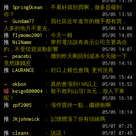
推 
SpringOcean 
: 不看好就別買啊，做多是礙到
你？
→ 
Gundam77    
: 我社區近年進市的幾乎都有買，
人多的地方不要去。
推 
flymomo2001 
: 今天一根
推 
NilName     
: 華邦電法說有表示公司主要為合
約，不受現貨波動影響
→ 
peacebi     
: 攤到昨天剛回到成本今天賭一下
竟然賺錢惹
推 
LAURANCE    
: 封口上豬也會飛 更何況蕉
→ 
okbon       
: 真的會漲到150以上
噓 
keigo800004 
: 敢不敢到山頂136元，放人下車
呢！
推 
zpf2005     
: 漲停賣掉一點，繼續衝啊
推 
JKjohnwick  
: 記憶體漲了你有頭緒嗎
推 
cleanx      
: 說謊！