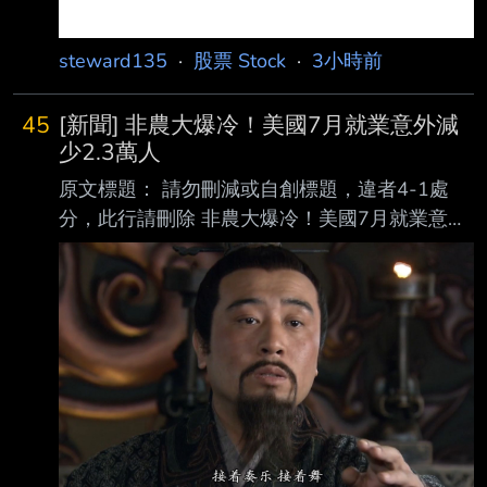
steward135
·
股票 Stock
·
3小時前
45
[新聞] 非農大爆冷！美國7月就業意外減
少2.3萬人
原文標題： 請勿刪減或自創標題，違者4-1處
分，此行請刪除 非農大爆冷！美國7月就業意外
減少2.3萬人 美股指數期貨拉升 原文連結： 網
址超過一行，請用縮網址，連結不能點擊者板規
1-2-2 處分。
https://news.cnyes.com/news/id/6565335 發布
時間： 請勿張貼超過3天新聞 2026-08-07
20:40 記者署名： 鉅亨網編譯段智恆 原文內
容： 美國勞工統計局 (BLS) 周五 (7 日) 公布最
新非農就業數據顯示，7 月新增就業人數意 外減
少 2.3 萬人，遠低市