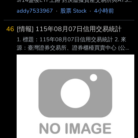
9/14盤後ETF上路 對決虛擬資產交易所與ATS
原文連結：
addy7533967
·
股票 Stock
·
4小時前
https://news.cnyes.com/news/id/6564142 發布
時間： 2026-08-07 14:50 記者署名： 鉅亨網
46
[情報] 115年08月07日信用交易統計
編譯陳韋廷 原文內容： 外媒最新報導指出，儘
1. 標題：115年08月07日信用交易統計 2. 來
管業界對近期槓桿類產品波動存在擔憂，韓國交
源：臺灣證券交易所、證券櫃檯買賣中心 (公司
易所 (KRX) 仍將於 9 月 14 日正式開啟 ETF 盤
名、網站名) 3. 網址：https://reurl.cc/E2xlzv
後交易，意在與另類交易系統 (ATS) 業者
https://reurl.cc/V3AOXA (請善用縮網址工具) 4.
Nextrade 及全天候 加密貨幣交易所競爭。 對此
內文： 115年08月07日信用交易統計 項目 買進
資管機構示警，無
賣出 現金(券)償還 前日餘額 今日餘額 融資(交易
單位) 350,138 297,106 24,855 8,958,261
8,986,438 融券(交易單位) 20,636 22,629
1,150 19