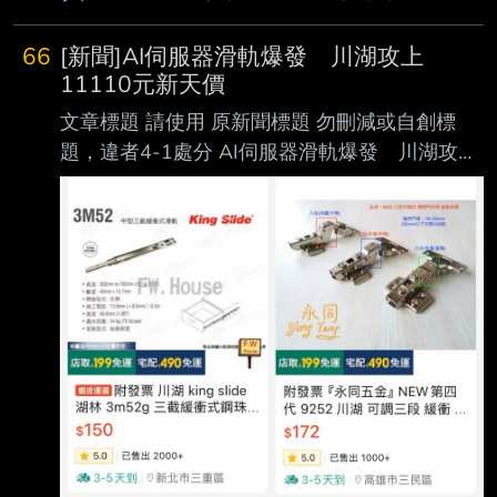
夜操盤了！ 心得/評論：
66
[新聞]AI伺服器滑軌爆發 川湖攻上
11110元新天價
文章標題 請使用 原新聞標題 勿刪減或自創標
題，違者4-1處分 AI伺服器滑軌爆發 川湖攻上
11110元新天價 南俊國際同步漲停 原文標
題： 請勿刪減或自創標題，違者4-1處分，此行
請刪除 AI伺服器滑軌爆發 川湖攻上11110元
新天價 南俊國際同步漲停 原文連結： 網址超
過一行，請用縮網址，連結不能點擊者板規 1-
2-2 處分。 https://tinyurl.com/3hn3enjh 發布時
間： 請勿張貼超過3天新聞 2026/08/07 記者署
名： 原文內容： 大盤重挫仍逆勢強攻 AI 伺服
器供應鏈