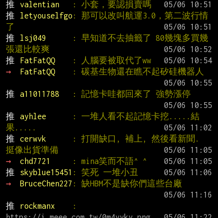
推 
valentian   
: 小套，要認損賣嗎
推 
letyouselfgo
: 那可以改叫航運3.0，第二波行情
了
推 
lsj049      
: 早知道不去抽籤了 80幾塊多買幾
張還比較爽
推 
FatFatQQ    
: 人腦要被取代了ww
→ 
FatFatQQ    
: 碳基生物還在瞧不起矽硅機器人
推 
a11011788   
: 記憶卡哇都回來了 強勢漲停
推 
ayhlee      
: 一堆人看不起記憶卡挖.....結
果.....
推 
cerwvk      
: 打開缺口, 補上, 然後看新聞.  
挺像出貨準備
→ 
chd7721     
: mina笑而不語^ ^
推 
skyblue15451
: 笑死 一堆小丑
→ 
BruceChen227
: 缺HBM不是缺你們這些台廠
推 
rockmanx    
: 
https://i.meee.com.tw/0m4yyky.png