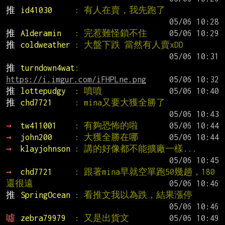
推 
id41030     
: 有人在賣，我先跑了
推 
Alderamin   
: 完惹難怪鎖不住
推 
coldweather 
: 大盤下跌 當然有人賣xDD
推 
turndown4wat
: 
https://i.imgur.com/iFHPLne.png
推 
lottepudgy  
: 噴噴
推 
chd7721     
: mina又要大獲全勝了
→ 
tw411001    
: 有夠恐怖的啦
→ 
john200     
: 大獲全勝在哪
→ 
klayjohnson 
: 講的好像都不能擴廠一樣...
→ 
chd7721     
: 跟著mina早就空單跑50幾趟，180
還很遠
推 
SpringOcean 
: 看推文我以為跌，結果漲停
噓 
zebra79979  
: 又是出貨文