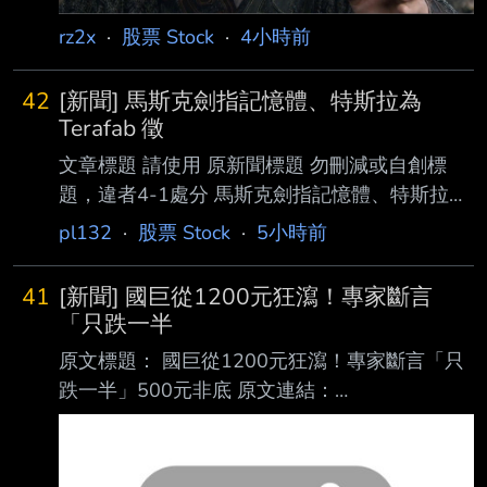
rz2x
·
股票 Stock
·
4小時前
42
[新聞] 馬斯克劍指記憶體、特斯拉為
Terafab 徵
文章標題 請使用 原新聞標題 勿刪減或自創標
題，違者4-1處分 馬斯克劍指記憶體、特斯拉為
Terafab 徵 DRAM 人才 原文標題： 請勿刪減或
pl132
·
股票 Stock
·
5小時前
自創標題，違者4-1處分，此行請刪除 原文連
結： 網址超過一行，請用縮網址，連結不能點
41
[新聞] 國巨從1200元狂瀉！專家斷言
擊者板規 1-2-2 處分。
「只跌一半
https://tinyurl.com/2bx2axum 發布時間： 請勿
原文標題： 國巨從1200元狂瀉！專家斷言「只
張貼超過3天新聞 發布日期 2026 年 08 月 07
跌一半」500元非底 原文連結：
日 13:50 記者署名： 作者 MoneyDJ 原文內容：
https://www.setn.com/news/1885776 發布時
馬斯克（Elon Musk）似乎決心透過特斯拉（T
間： 2026/08/07 18:28:00 記者署名：許展溢
綜合報導 原文內容： 一名網友日前透露，花