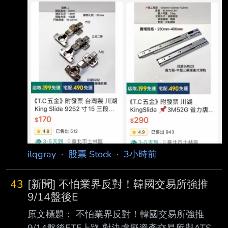
ilqgray
·
股票 Stock
·
3小時前
43
[新聞] 不怕業界反對！韓國交易所強推
9/14盤後E
原文標題： 不怕業界反對！韓國交易所強推