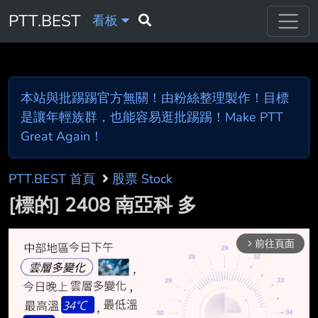
PTT.BEST
看板
本站與批踢踢官方無關！由粉絲整理製作！目標
是讓年輕族群，也能容易逛批踢踢！Make PTT
Great Again！
PTT.BEST 首頁
股票 Stock
[標的] 2408 南亞科 多
前往頁面
arrow_forward_ios