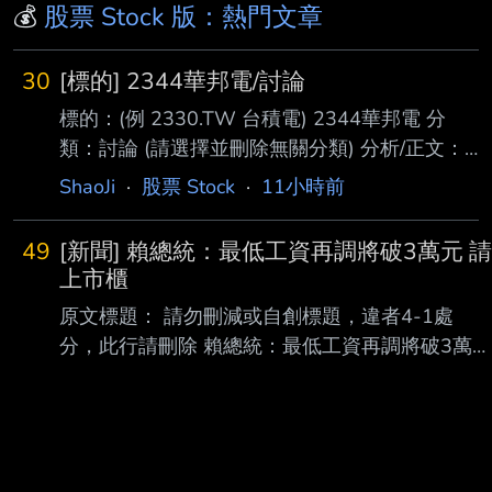
💰
股票 Stock 版：熱門文章
30
[標的] 2344華邦電/討論
標的：(例 2330.TW 台積電) 2344華邦電 分
類：討論 (請選擇並刪除無關分類) 分析/正文：
標的分類多已經發太多篇了 就按照之前的慣性
ShaoJi
·
股票 Stock
·
11小時前
用討論來分析下去吧 我都站在多軍超過半年
了-.- 之前承諾過大家 法說會開完之後要發分析
49
[新聞] 賴總統：最低工資再調將破3萬元 請
文 現在來補功課 -華邦電- 第二季增逾七成、年
上市櫃
增逾三倍 且毛利率一舉突破七成 較上季及去年
原文標題： 請勿刪減或自創標題，違者4-1處
同期均大幅躍升 顯示產品組合優化與售價上漲
分，此行請刪除 賴總統：最低工資再調將破3萬元
的效益正快速反映在獲利上 記憶體績效好已經
請上市櫃公司也加薪 原文連結： 網址超過一行，
不是新聞 厲害的是到了2026年的第二季都還這
請用縮網址，連結不能點擊者板規 1-2-2 處分。
麼強勁 猶記得二月三月的時候還有一堆法人跟
https://udn.com/news/story/6656/9678199 發布
鄉民說第二
時間： 請勿張貼超過3天新聞 2026-8-7 記者署