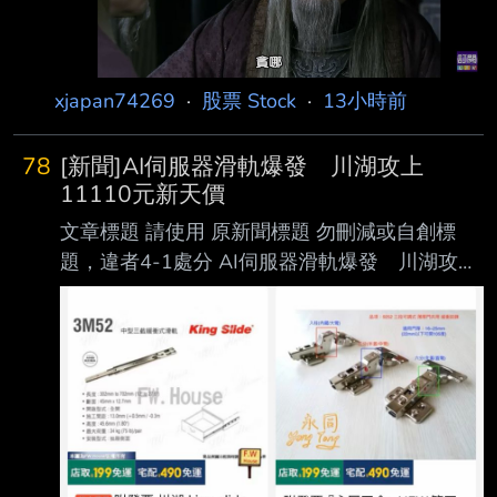
投信指出，雖然作業流程影響不大，但美股沒有
漲跌幅限制，夜間交易流動性不足，恐怕會 讓股
價波動更劇烈，而對習慣在台股收盤後，接續操
作美股的台灣投資人來說，彈性大增， 不用再熬
xjapan74269
·
股票 Stock
·
13小時前
夜操盤了！ 心得/評論：
78
[新聞]AI伺服器滑軌爆發 川湖攻上
11110元新天價
文章標題 請使用 原新聞標題 勿刪減或自創標
題，違者4-1處分 AI伺服器滑軌爆發 川湖攻上
11110元新天價 南俊國際同步漲停 原文標
題： 請勿刪減或自創標題，違者4-1處分，此行
請刪除 AI伺服器滑軌爆發 川湖攻上11110元
新天價 南俊國際同步漲停 原文連結： 網址超
過一行，請用縮網址，連結不能點擊者板規 1-
2-2 處分。 https://tinyurl.com/3hn3enjh 發布時
間： 請勿張貼超過3天新聞 2026/08/07 記者署