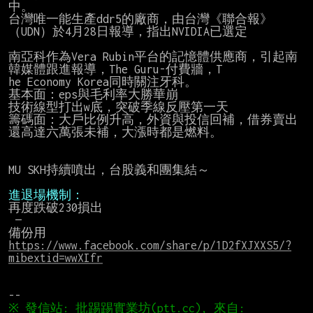
中。

台灣唯一能生產ddr5的廠商，由台灣《聯合報》
（UDN）於4月28日報導，指出NVIDIA已選定

南亞科作為Vera Rubin平台的記憶體供應商，引起南
韓媒體跟進報導，The Guru-付費牆，T

he Economy Korea同時關注牙科。

基本面：eps與毛利率大勝華崩

技術線型打出w底，突破季線反壓第一天

籌碼面：大戶比例升高，外資與投信回補，借券賣出
還高達六萬張未補，大漲時都是燃料。

MU SKH持續噴出，台股義和團集結～

進退場機制：
再度跌破230損出

 —

備份用 
https://www.facebook.com/share/p/1D2fXJXXS5/?
mibextid=wwXIfr
※ 發信站: 批踢踢實業坊(ptt.cc), 來自: 