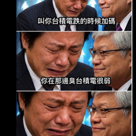
綜合報導 原文內容: 台股在經歷短期反彈後，市
場的多空對決又變得熱起來。分析師陳嘉偉在影
音節目中直接開 嗆，強調台股跟國際科技股的
空頭趨勢根本沒變！ 之前大盤的拉抬只不過是
「無量反彈」跟「最後逃命波」，接下來隨