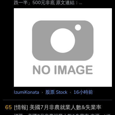
跌一半」500元非底 原文連結：
日 13:50 記者署名： 作者 MoneyDJ 原文內容：
https://www.setn.com/news/1885776 發布時
馬斯克（Elon Musk）似乎決心透過特斯拉（T
間： 2026/08/07 18:28:00 記者署名：許展溢
綜合報導 原文內容： 一名網友日前透露，花
200萬本金，一路滾到400萬後，再貸600萬，
全投入股市，沒想到全 買在高點，其中最慘的
就是國巨（2327）。由於國巨近來從高點1200
多元，一路狂跌，讓不 少買到高點的投資人叫
苦，然分析師斷言，現在該檔跌到500元，還不
會是最底。 針對近期台股盤勢
IzumiKonata
·
股票 Stock
·
16小時前
65
[情報] 美國7月非農就業人數&失業率