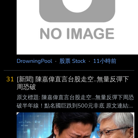
DrowningPool
·
股票 Stock
·
11小時前
31
[新聞] 陳嘉偉直言台股走空..無量反彈下
周恐破
原文標題: 陳嘉偉直言台股走空…無量反彈下周恐
破半年線！點名國巨跌到500元非底 原文連結:
https://udn.com/news/story/12806/9677420?
from=udn-catebreaknews_ch2 發布時間：
2026-08-07 15:35 記者署名： 聯合新聞網／