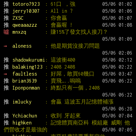
推 
totoro7923  
: 61口 ，強
推 
jerry10307  
: All in ?
推 
ZXSC        
: 你會贏
推 
qweaaazzz   
: 會贏喔 !
噓 
mnxzq       
: 賺15%了發文找人接刀？
→ 
aloness     
: 他是期貨沒接刀問題
推 
shadowkurumi
: 這波衝400
推 
balaking123 
: 2408 2408
→ 
faultless   
: 好屌，敢買60幾口
推 
brian3639   
: 賣飛…..嗚嗚
推 
Iponponman  
: 終點只有一個，2408
推 
imlucky     
: 會贏 這波五月記憶體補漲
推 
Ychiachun   
: 收到 牙起來
推 
highken     
: 記憶體買南亞科 模組廠 威剛 他
們營收才是最強的