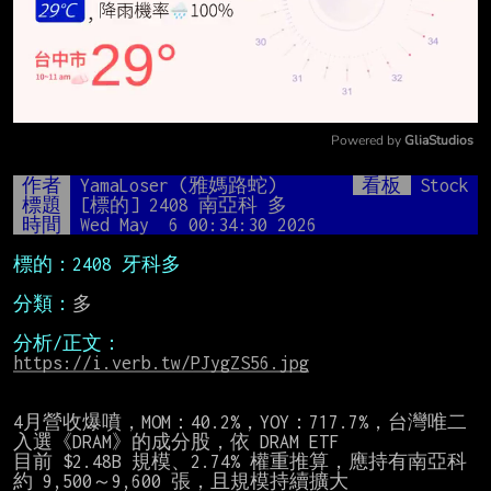
Powered by 
GliaStudios
Mute
作者
YamaLoser (雅媽路蛇)
看板
Stock
標題
[標的] 2408 南亞科 多
時間
Wed May  6 00:34:30 2026
標的：2408 牙科多
分類：
多

分析/正文：
https://i.verb.tw/PJygZS56.jpg
4月營收爆噴，MOM：40.2%，YOY：717.7%，台灣唯二
入選《DRAM》的成分股，依 DRAM ETF

目前 $2.48B 規模、2.74% 權重推算，應持有南亞科
約 9,500～9,600 張，且規模持續擴大
