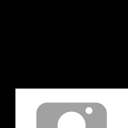
名： 歐芯萌 原文內容： 賴清德總統7日晚間出席
「全國產職業總工會2026年度全國模範勞工慶祝
晚宴」。他表示 ，勞工是台灣經濟進步的幕後英
雄，政府透過加薪、減稅、減輕育兒及教育負
擔、