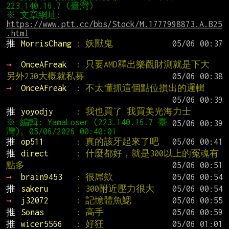
※ 文章網址: 
https://www.ptt.cc/bbs/Stock/M.1777998873.A.B25
.html
推 
MorrisChang 
: 妖獸鬼
→ 
OnceAFreak  
: 只要AMD釋出樂觀財測就是下大 
另外230大概就私募
→ 
OnceAFreak  
: 不太懂抓這個點位損出的邏輯
推 
yoyodjy     
: 我也買了 我買美光海力士
※ 編輯: YamaLoser (223.140.16.7 臺
推 
op511       
: 真的該牙起來了吧
推 
direct      
: 什麼都好，就是300以上的冤魂有
點多
→ 
brain9453   
: 很屌欸
推 
sakeru      
: 300附近壓力很大
→ 
j32072      
: 記憶體魚鰓
推 
Sonas       
: 高手
推 
wicer5566   
: 好狂