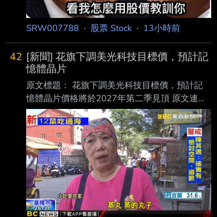
SRW007788
·
股票 Stock
·
13小時前
42
[新聞] 花旗下調美光科技目標價，預計記
憶體晶片
原文標題： 花旗下調美光科技目標價，預計記
憶體晶片價格將於2027年第二季見頂 原文連
結： https://hk.investing.com/news/stock-
market-news/article-1597646 發布時間：
2026-8-7 下午08:18 記者署名： Senad
Karaahmetovic 原文內容： 花旗銀行將美光科技
（Micron Technology）的目標股價從1,400美元
下調至1,150美元， 同時維持「買入」評級，理
由是對明年DRAM及NAND記憶體晶片定價前景
的預