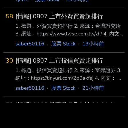
58
[情報] 0807 上市外資買賣超排行
1. 標題：外資買賣超排行 2. 來源：台灣證交所
3. 網址：https://www.twse.com.tw/zh/ 4. 內文：
買超 1 2618 長榮航 22,000 2 1216 統一
saber50116
·
股票 Stock
·
19小時前
20,335 3 3231 緯創 17,158 4 00988A 主動統
一全球創新 16,442 5 2887 台新新光金 14,196
30
[情報] 0807 上市投信買賣超排行
6 1402 遠東新 14,004 7 2409 友達 13,144 8
1. 標題：投信買賣超排行 2. 來源：富邦證券 3.
2002 中鋼 12,050 9 8112 至上 8,478 10
網址：https://tinyurl.com/2p9axfsj 4. 內文： 買
00990A 主動元大AI新經濟
超 1 2610華航 6,997 2 2880華南金 6,911 3
saber50116
·
股票 Stock
·
21小時前
00953B群益優選非投等債 5,000 4 2027大成
鋼 4,865 5 2883凱基金 3,985 6 2886兆豐金
53
[情報] 3006 晶豪科 7月自結:11.61 年
2,849 7 1303南亞 1,758 8 2892第一金 1,291
增:3,728%
9 6239力成 1,253 10 2603長榮 1,183 11
1. 標題：係因本公司有價證券於集中交易市場達
2884玉山金 1,166 12 3