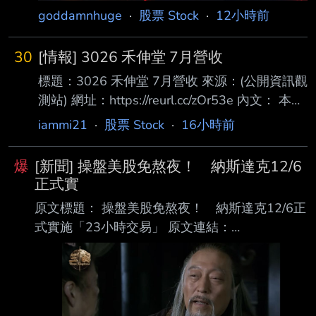
goddamnhuge
·
股票 Stock
·
12小時前
30
[情報] 3026 禾伸堂 7月營收
標題：3026 禾伸堂 7月營收 來源：(公開資訊觀
測站) 網址：https://reurl.cc/zOr53e 內文： 本資
料由 (上市公司)禾伸堂 公司提供 民國115年
iammi21
·
股票 Stock
·
16小時前
07月 單位：新台幣仟元 項目 營業收入淨額 本
月 1,500,937 去年同期 1,095,188 增減金額
爆
[新聞] 操盤美股免熬夜！ 納斯達克12/6
405,749 增減百分比 37.05 本年累計
正式實
9,216,573 去年累計 7,769,273 增減金額
原文標題： 操盤美股免熬夜！ 納斯達克12/6正
1,447,300 增減百分比 18.63 備註 / 營收變化原
式實施「23小時交易」 原文連結：
因說明 心得：神聖太陽堂，老蘇永遠的心魔，
https://reurl.cc/lnZamY 發布時間：2026.08.06
年增37
19:05 臺北時間 記者署名：記者｜鏡新聞 原文內
容： 納斯達克交易所，確定在今年12/6日，將交
易時間，延長為 23 小時，幾乎達到全天交易，