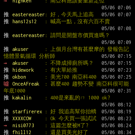
→ 
highken     
: 南亞科應該要重新定位
推 
eastereaster
: 好，今天馬上追高
推 
hans12s12   
: 喊高一點，沒有六百不賣
推 
eastereaster
: 請問是開盤市價買進嗎？
推 
akuser      
: 上個月台灣有甚麼摩的 發報告記
憶體景氣循環 分析師
→ 
akuser      
: 不降成掃廁所嗎？
推 
hidework    
: 有大單給推
推 
okbon       
: 美光700 南亞科400
噓 
OnceAFreak  
: 甚麼400 趨勢不變 南亞科很可能
年底1000
推 
kakalin     
: 400是來亂的ㄇ 1000 ok?
推 
starfirerex 
: 好 我追高幫你抬轎
推 
XXXXCOW     
: Ok 今天買一張試試
→ 
nisi0773    
: 這篇怎麼被M了?
推 
fhill12     
: 還是買美光好了