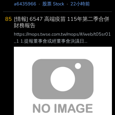
a6435966
·
股票 Stock
·
22小時前
85
[情報] 6547 高端疫苗 115年第二季合併
財務報告
https://mops.twse.com.tw/mops/#/web/t05sr01
_1 1.提報董事會或經董事會決議日
期:115/08/07 2.審計委員會通過日期:115/08/07
3.財務報告或年度自結財務資訊報導期間 起訖日
期
(XXX/XX/XX~XXX/XX/XX):115/01/01~115/06/
30 4.1月1日累計至本期止營業收入(仟
元):220,979 5.1月1日累計至本期止營業毛利(毛
損) (仟元):172,985 6.1月1日累計至本期止營業
利益(損失) (仟元):(10,5