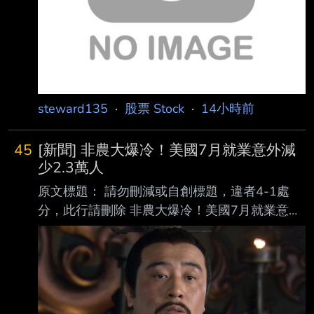
steward135
·
股票 Stock
·
14小時前
45
[新聞] 非農大爆冷！美國7月就業意外減
少2.3萬人
原文標題： 請勿刪減或自創標題，違者4-1處
分，此行請刪除 非農大爆冷！美國7月就業意外
減少2.3萬人 美股指數期貨拉升 原文連結： 網
址超過一行，請用縮網址，連結不能點擊者板規
1-2-2 處分。
https://news.cnyes.com/news/id/6565335 發布
時間： 請勿張貼超過3天新聞 2026-08-07