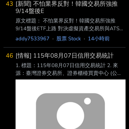
43
[新聞] 不怕業界反對！韓國交易所強推
9/14盤後E
原文標題： 不怕業界反對！韓國交易所強推
9/14盤後ETF上路 對決虛擬資產交易所與ATS
原文連結：
addy7533967
·
股票 Stock
·
14小時前
https://news.cnyes.com/news/id/6564142 發布
時間： 2026-08-07 14:50 記者署名： 鉅亨網
46
[情報] 115年08月07日信用交易統計
編譯陳韋廷 原文內容： 外媒最新報導指出，儘
1. 標題：115年08月07日信用交易統計 2. 來
管業界對近期槓桿類產品波動存在擔憂，韓國交
源：臺灣證券交易所、證券櫃檯買賣中心 (公司
易所 (KRX) 仍將於 9 月 14 日正式開啟 ETF 盤
名、網站名) 3. 網址：https://reurl.cc/E2xlzv
後交易，意在與另類交易系統 (ATS) 業者
https://reurl.cc/V3AOXA (請善用縮網址工具) 4.
Nextrade 及全天候 加密貨幣交易所競爭。 對此
內文： 115年08月07日信用交易統計 項目 買進
資管機構示警，無
賣出 現金(券)償還 前日餘額 今日餘額 融資(交易
單位) 350,138 297,106 24,855 8,958,261
8,986,438 融券(交易單位) 20,636 22,629
1,150 19