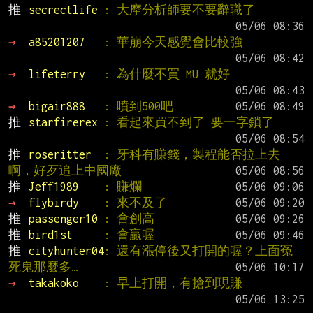
推 
secrectlife 
: 大摩分析師要不要辭職了
→ 
a85201207   
: 華崩今天感覺會比較強
→ 
lifeterry   
: 為什麼不買 MU 就好
→ 
bigair888   
: 噴到500吧
推 
starfirerex 
: 看起來買不到了 要一字鎖了
推 
roseritter  
: 牙科有賺錢，製程能否拉上去
啊，好歹追上中國廠
推 
Jeff1989    
: 賺爛
→ 
flybirdy    
: 來不及了
推 
passenger10 
: 會創高
推 
bird1st     
: 會贏喔
推 
cityhunter04
: 還有漲停後又打開的喔？上面冤
死鬼那麼多…
→ 
takakoko    
: 早上打開，有搶到現賺