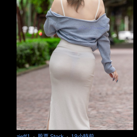
至本期止營業利益(損失) (仟元):31,860 7
zjeff1
·
股票 Stock
·
19小時前