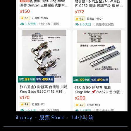
名： 原文內容： 大盤重挫仍逆勢強攻 AI 伺服
器供應鏈
ilqgray
·
股票 Stock
·
14小時前