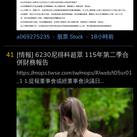
a069275235
·
股票 Stock
·
18小時前
41
[情報] 6230尼得科超眾 115年第二季合
併財務報告
https://mops.twse.com.tw/mops/#/web/t05sr01
_1 1.提報董事會或經董事會決議日
期:115/08/07 2.審計委員會通過日期:不適用 3.
財務報告或年度自結財務資訊報導期間 起訖日
期(XXX/XX/XX~XXX/XX/XX):
115/01/01~115/06/30 4.1月1日累計至本期止
營業收入(仟元):4,678,093 5.1月1日累計至本期
止營業毛利(毛損) (仟元):812,056 6.1月1日累計