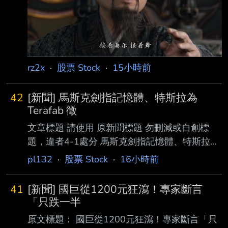
20:40 記者署名： 鉅亨網編譯段智恆 原文內
容： 美國勞工統計局 (BLS) 周五 (7 日) 公布最
新非農就業數據顯示，7 月新增就業人數意 外減
少 2.3 萬人，遠低市
rz2x
·
股票 Stock
·
15小時前
42
[新聞] 馬斯克劍指記憶體、特斯拉為
Terafab 徵
文章標題 請使用 原新聞標題 勿刪減或自創標
題，違者4-1處分 馬斯克劍指記憶體、特斯拉為
Terafab 徵 DRAM 人才 原文標題： 請勿刪減或
pl132
·
股票 Stock
·
16小時前
自創標題，違者4-1處分，此行請刪除 原文連
結： 網址超過一行，請用縮網址，連結不能點
41
[新聞] 國巨從1200元狂瀉！專家斷言
擊者板規 1-2-2 處分。
「只跌一半
https://tinyurl.com/2bx2axum 發布時間： 請勿
原文標題： 國巨從1200元狂瀉！專家斷言「只
張貼超過3天新聞 發布日期 2026 年 08 月 07