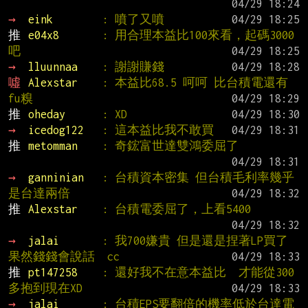
→ 
eink        
: 噴了又噴
推 
e04x8       
: 用合理本益比100來看，起碼3000
吧
→ 
lluunnaa    
: 謝謝賺錢
噓 
Alexstar    
: 本益比68.5 呵呵 比台積電還有
fu糗
推 
oheday      
: XD
→ 
icedog122   
: 這本益比我不敢買
推 
metomman    
: 奇鋐富世達雙鴻委屈了
→ 
ganninian   
: 台積資本密集 但台積毛利率幾乎
是台達兩倍
推 
Alexstar    
: 台積電委屈了，上看5400
→ 
jalai       
: 我700嫌貴 但是還是捏著LP買了 
果然錢錢會說話  cc
推 
pt147258    
: 還好我不在意本益比  才能從300
多抱到現在XD
→ 
jalai       
: 台積EPS要翻倍的機率低於台達電