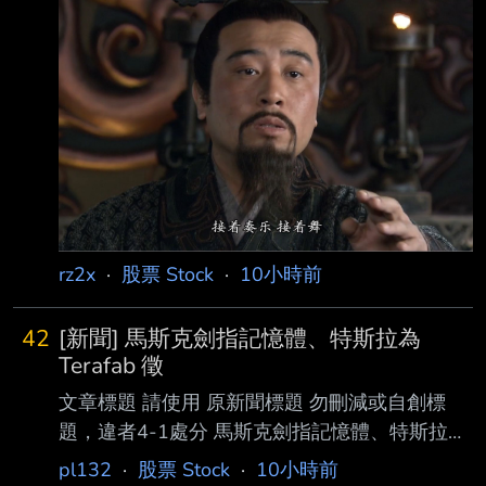
址超過一行，請用縮網址，連結不能點擊者板規
1-2-2 處分。
https://news.cnyes.com/news/id/6565335 發布
時間： 請勿張貼超過3天新聞 2026-08-07
20:40 記者署名： 鉅亨網編譯段智恆 原文內
容： 美國勞工統計局 (BLS) 周五 (7 日) 公布最
新非農就業數據顯示，7 月新增就業人數意 外減
少 2.3 萬人，遠低市
rz2x
·
股票 Stock
·
10小時前
42
[新聞] 馬斯克劍指記憶體、特斯拉為
Terafab 徵
文章標題 請使用 原新聞標題 勿刪減或自創標
題，違者4-1處分 馬斯克劍指記憶體、特斯拉為
Terafab 徵 DRAM 人才 原文標題： 請勿刪減或
pl132
·
股票 Stock
·
10小時前