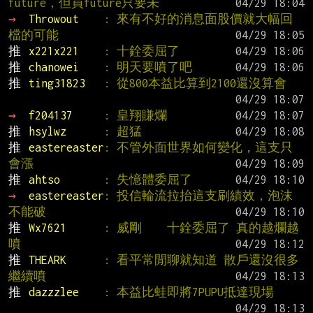
future，但買future只要未
→ 
Throwout    
: 來有不好的消息面股價就大幅回
檔的可能
推 
x221x221    
: 十銓委屈了
推 
chanowei    
: 明天要噴了吧
推 
ting31823   
: 從800本益比算到2100還沒算會
→ 
f204137     
: 皇翔賺爛
推 
hsylwz      
: 超猛
推 
eastereaster
: 不管外面世界如何變化，這支只
會漲
推 
ahtso       
: 失憶體委屈了
→ 
eastereaster
: 投信輪流拉抬這支刷績效，泡沫
不能破
推 
Wx7621      
: 威剛    十銓委屈了 真的越爛越
噴
推 
THEARK      
: 看平常閒聊就知道 散戶還沒很多 
繼續噴
推 
dazzzlee    
: 本益比蛙即將7PUPU抵達現場