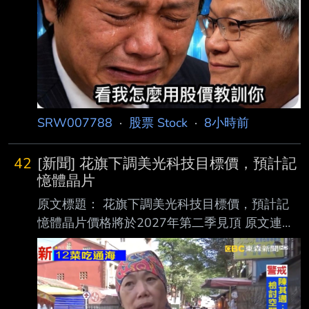
SRW007788
·
股票 Stock
·
8小時前
42
[新聞] 花旗下調美光科技目標價，預計記
憶體晶片
原文標題： 花旗下調美光科技目標價，預計記
憶體晶片價格將於2027年第二季見頂 原文連
結： https://hk.investing.com/news/stock-
market-news/article-1597646 發布時間：
2026-8-7 下午08:18 記者署名： Senad
Karaahmetovic 原文內容： 花旗銀行將美光科技