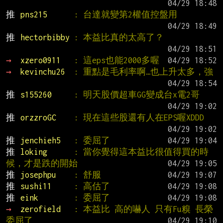
推 
pns215      
: 台達就變第2權值控盤用
推 
hectorbibby 
: 本益比真的太高了？
→ 
xzero0911   
: 這eps也能2000多喔
→ 
kevinchu26  
: 重點是毛利率啊…也上升太多，強
推 
s155260     
: 明天股價超車GG變成台x電2哥
推 
orzzroGC    
: 現在這些股還有人在EPS喔XDDD
推 
jenchieh5   
: 委屈了
推 
loking      
: 當你覺得這本益比很值得買的時
候，才是跌的開始
推 
josephpu    
: 舒服
推 
sushi11     
: 高估了
推 
eink        
: 委屈了
→ 
zerofield   
: 本益比 高的嚇人 只有Fu糗 長榮
委屈了