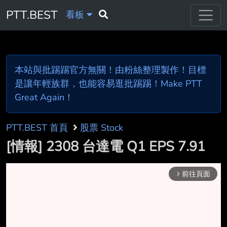
PTT.BEST
看板
本站與批踢踢官方無關！由粉絲整理製作！目標
是讓年輕族群，也能容易逛批踢踢！Make PTT
Great Again！
PTT.BEST 首頁
股票 Stock
[情報] 2308 台達電 Q1 EPS 7.91
前往頁面
arrow_forward_ios