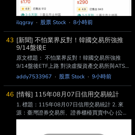
ilqgray
·
股票 Stock
·
8小時前
43
[新聞] 不怕業界反對！韓國交易所強推
9/14盤後E
原文標題： 不怕業界反對！韓國交易所強推
9/14盤後ETF上路 對決虛擬資產交易所與ATS
原文連結：
addy7533967
·
股票 Stock
·
9小時前
https://news.cnyes.com/news/id/6564142 發布
時間： 2026-08-07 14:50 記者署名： 鉅亨網
46
[情報] 115年08月07日信用交易統計
編譯陳韋廷 原文內容： 外媒最新報導指出，儘
1. 標題：115年08月07日信用交易統計 2. 來
管業界對近期槓桿類產品波動存在擔憂，韓國交
源：臺灣證券交易所、證券櫃檯買賣中心 (公司
易所 (KRX) 仍將於 9 月 14 日正式開啟 ETF 盤
名、網站名) 3. 網址：https://reurl.cc/E2xlzv
後交易，意在與另類交易系統 (ATS) 業者
https://reurl.cc/V3AOXA (請善用縮網址工具) 4.
Nextrade 及全天候 加密貨幣交易所競爭。 對此