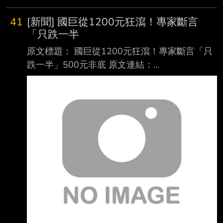
自創標題，違者4-1處分，此行請刪除 原文連
結： 網址超過一行，請用縮網址，連結不能點
41
[新聞] 國巨從1200元狂瀉！專家斷言
擊者板規 1-2-2 處分。
「只跌一半
https://tinyurl.com/2bx2axum 發布時間： 請勿
原文標題： 國巨從1200元狂瀉！專家斷言「只
張貼超過3天新聞 發布日期 2026 年 08 月 07
跌一半」500元非底 原文連結：
日 13:50 記者署名： 作者 MoneyDJ 原文內容：
https://www.setn.com/news/1885776 發布時
馬斯克（Elon Musk）似乎決心透過特斯拉（T
間： 2026/08/07 18:28:00 記者署名：許展溢
綜合報導 原文內容： 一名網友日前透露，花
200萬本金，一路滾到400萬後，再貸600萬，
全投入股市，沒想到全 買在高點，其中最慘的
就是國巨（2327）。由於國巨近來從高點1200
多元，一路狂跌，讓不 少買到高點的投資人叫
苦，然分析師斷言，現在該檔跌到500元，還不
會是最底。 針對近期台股盤勢