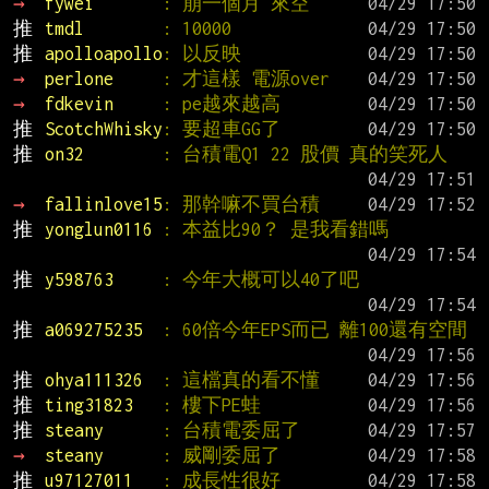
→ 
fywei       
: 崩一個月 來空
推 
tmdl        
: 10000
推 
apolloapollo
: 以反映
→ 
perlone     
: 才這樣 電源over
→ 
fdkevin     
: pe越來越高
推 
ScotchWhisky
: 要超車GG了
推 
on32        
: 台積電Q1 22 股價 真的笑死人
→ 
fallinlove15
: 那幹嘛不買台積
推 
yonglun0116 
: 本益比90？ 是我看錯嗎
推 
y598763     
: 今年大概可以40了吧
推 
a069275235  
: 60倍今年EPS而已 離100還有空間
推 
ohya111326  
: 這檔真的看不懂
推 
ting31823   
: 樓下PE蛙
推 
steany      
: 台積電委屈了
→ 
steany      
: 威剛委屈了
推 
u97127011   
: 成長性很好