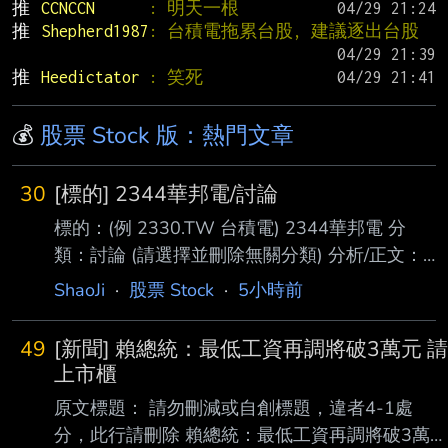
推 
CCNCCN      
: 明天一根
推 
Shepherd1987
: 台積電拖累台股, 建議逐出台股
推 
Heedictator 
: 笑死
💰
股票 Stock 版：熱門文章
30
[標的] 2344華邦電/討論
標的：(例 2330.TW 台積電) 2344華邦電 分
類：討論 (請選擇並刪除無關分類) 分析/正文：
標的分類多已經發太多篇了 就按照之前的慣性
ShaoJi
·
股票 Stock
·
5小時前
用討論來分析下去吧 我都站在多軍超過半年
了-.- 之前承諾過大家 法說會開完之後要發分析
49
[新聞] 賴總統：最低工資再調將破3萬元 請
文 現在來補功課 -華邦電- 第二季增逾七成、年
上市櫃
增逾三倍 且毛利率一舉突破七成 較上季及去年
原文標題： 請勿刪減或自創標題，違者4-1處
同期均大幅躍升 顯示產品組合優化與售價上漲
分，此行請刪除 賴總統：最低工資再調將破3萬元
的效益正快速反映在獲利上 記憶體績效好已經