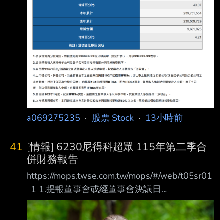
a069275235
·
股票 Stock
·
13小時前
41
[情報] 6230尼得科超眾 115年第二季合
併財務報告
https://mops.twse.com.tw/mops/#/web/t05sr01
_1 1.提報董事會或經董事會決議日
期:115/08/07 2.審計委員會通過日期:不適用 3.
財務報告或年度自結財務資訊報導期間 起訖日