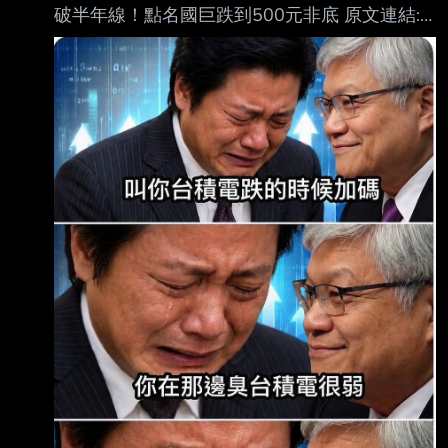
破半年線！點名國巨跌到500元非底 原文連結:
https://udn.com/news/story/12806/9677420?
from=udn-catebreaknews_ch2 發布時間：
2026-08-07 15:35 記者署名： 聯合新聞網／
綜合報導 原文內容: 台股在經歷短期反彈後，市
場的多空對決又變得熱起來。分析師陳嘉偉在影
音節目中直接開 嗆，強調台股跟國際科技股的
空頭趨勢根本沒變！ 之前大盤的拉抬只不過是
「無量反彈」跟「最後逃命波」，接下來隨