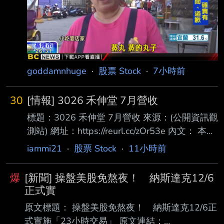
（Micron Technology）的目標股價從1,400美元
下調至1,150美元， 同時維持「買入」評級，理
由是對明年DRAM及NAND記憶體晶片定價前景
的預
goddamnhuge
·
股票 Stock
·
7小時前
30
[情報] 3026 禾伸堂 7月營收
標題：3026 禾伸堂 7月營收 來源：(公開資訊觀
測站) 網址：https://reurl.cc/zOr53e 內文： 本資
料由 (上市公司)禾伸堂 公司提供 民國115年
iammi21
·
股票 Stock
·
11小時前
07月 單位：新台幣仟元 項目 營業收入淨額 本
月 1,500,937 去年同期 1,095,188 增減金額
爆
[新聞] 操盤美股免熬夜！ 納斯達克12/6
405,749 增減百分比 37.05 本年累計
正式實
9,216,573 去年累計 7,769,273 增減金額
原文標題： 操盤美股免熬夜！ 納斯達克12/6正
1,447,300 增減百分比 18.63 備註 / 營收變化原
式實施「23小時交易」 原文連結：