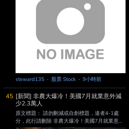
內文： 115年08月07日信用交易統計 項目 買進
資管機構示警，無
賣出 現金(券)償還 前日餘額 今日餘額 融資(交易
單位) 350,138 297,106 24,855 8,958,261
8,986,438 融券(交易單位) 20,636 22,629
1,150 19
steward135
·
股票 Stock
·
9小時前
45
[新聞] 非農大爆冷！美國7月就業意外減
少2.3萬人
原文標題： 請勿刪減或自創標題，違者4-1處
分，此行請刪除 非農大爆冷！美國7月就業意外
減少2.3萬人 美股指數期貨拉升 原文連結： 網