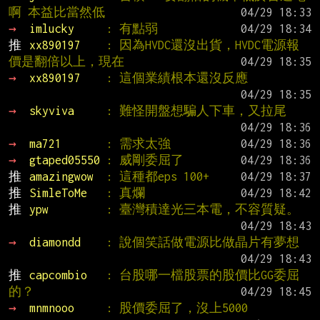
啊 本益比當然低
→ 
imlucky     
: 有點弱
推 
xx890197    
: 因為HVDC還沒出貨，HVDC電源報
價是翻倍以上，現在
→ 
xx890197    
: 這個業績根本還沒反應
→ 
skyviva     
: 難怪開盤想騙人下車，又拉尾
→ 
ma721       
: 需求太強
→ 
gtaped05550 
: 威剛委屈了
推 
amazingwow  
: 這種都eps 100+
推 
SimleToMe   
: 真爛
推 
ypw         
: 臺灣積達光三本電，不容質疑。
→ 
diamondd    
: 說個笑話做電源比做晶片有夢想
推 
capcombio   
: 台股哪一檔股票的股價比GG委屈
的？
→ 
mnmnooo     
: 股價委屈了，沒上5000