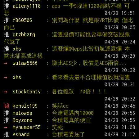
推 
alleny1110  
: aes 一季9塊連1200都站不穩 可
悲
推 
f860506     
: 別問為什麼 就是跟VRT比價 僅此
而已
推 
qtzbbztq    
: 這隻股價可能也要準備突破股票
代號了
推 
xhs         
: 這麼爛的eps比當初航運還爛 本
益比卻高成這樣
→ 
wulaw5566   
: 賺比AES少，股價是AES兩倍...
→ 
xhs         
: 看來看去最不合理權值股就這隻
→ 
stocktonty  
: 各位觀眾  70倍！！！
噓 
kenslc199   
: 笑話cc
推 
malowda     
: 台達電邁向10000
推 
Boyzone     
: 台積電真的便宜
→ 
mynumber55  
: 笑死
推 
Ashand      
: 台積電委屈了