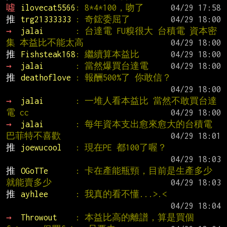
噓 
ilovecat5566
: 8*4*100，吻了
推 
trg21333333 
: 奇鋐委屈了
→ 
jalai       
: 台達電 FU糗很大 台積電 資本密
集 本益比不能太高
推 
Fishsteak168
: 繼續算本益比
→ 
jalai       
: 當然爆買台達電
推 
deathoflove 
: 報酬500%了 你敢信？
→ 
jalai       
: 一堆人看本益比 當然不敢買台達
電 cc
→ 
jalai       
: 每年資本支出愈來愈大的台積電 
巴菲特不喜歡
推 
joewucool   
: 現在PE 都100了喔？
推 
OGoTTe      
: 卡在產能瓶頸，目前是生產多少
就能賣多少
推 
ayhlee      
: 我真的看不懂...>.<
→ 
Throwout    
: 本益比高的離譜，算是買個