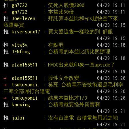
推 
gn7722      
: 笑死人股價2000
→ 
gn7722      
: 本益比60倍
推 
JoeEleVen   
: 拜託算本益比和eps趕快空下來 
我還要買
推 
kiversonx17 
: 買大盤這隻一樣吃的到 舒服
推 
vltw5v      
: 有點弱
推 
JFNfrog     
: 台積電的本益比請比照辦理
推 
alan155511  
: HVDC出來就印象一直upside了
→ 
alan155511  
: 股性完全改變
→ 
tsukuyomii  
: 笑死 台積電不管技術還是毛利率
三率全部屌打台達電
→ 
tsukuyomii  
: 結果本益比才1/3
推 
knowing     
: 台積電就要怪外資賣啊
推 
jalai       
: 沒有台達電 台積電無用武之地