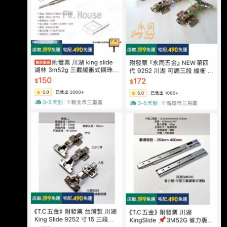
新天價 南俊國際同步漲停 原文連結： 網址超
過一行，請用縮網址，連結不能點擊者板規 1-
2-2 處分。 https://tinyurl.com/3hn3enjh 發布時
間： 請勿張貼超過3天新聞 2026/08/07 記者署
名： 原文內容： 大盤重挫仍逆勢強攻 AI 伺服
器供應鏈