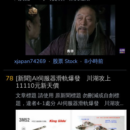
因說明 心得：神聖太陽堂，老蘇永遠的心魔，
https://reurl.cc/lnZamY 發布時間：2026.08.06
年增37
19:05 臺北時間 記者署名：記者｜鏡新聞 原文內
容： 納斯達克交易所，確定在今年12/6日，將交
易時間，延長為 23 小時，幾乎達到全天交易，
投信指出，雖然作業流程影響不大，但美股沒有
漲跌幅限制，夜間交易流動性不足，恐怕會 讓股
價波動更劇烈，而對習慣在台股收盤後，接續操
作美股的台灣投資人來說，彈性大增， 不用再熬
xjapan74269
·
股票 Stock
·
8小時前
夜操盤了！ 心得/評論：
78
[新聞]AI伺服器滑軌爆發 川湖攻上
11110元新天價
文章標題 請使用 原新聞標題 勿刪減或自創標
題，違者4-1處分 AI伺服器滑軌爆發 川湖攻上
11110元新天價 南俊國際同步漲停 原文標
題： 請勿刪減或自創標題，違者4-1處分，此行
請刪除 AI伺服器滑軌爆發 川湖攻上11110元