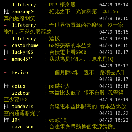
→ 
lifeterry   
: RIP 概念股
推 
samsungS6   
: 相比之下，光寶科第一季1.66，
真的是廢到笑
→ 
lifeterry   
: 全世界做電源的都廢物，沒一家
能打，不然怎麼漲成
→ 
lifeterry   
: 這樣
→ 
castorhome  
: GG好羡慕的本益比
推 
lucky466    
: 台積電上看6000
→ 
momo4571    
: 我以為是1個月…，原來是1Q
→ 
Fezico      
: 一個月賺8塊，還不一路噴去八千
推 
cetus       
: pe嚇死人
→ 
zzzbear     
: 本益比太低了 很不台股 我覺得
至少要150
推 
tomdavis    
: 台達電本益比賊高的 看本益比放
空的通通賠爛了
推 
l04         
: eps好高
→ 
ravelson    
: 台達電會帶動整個電源族群。