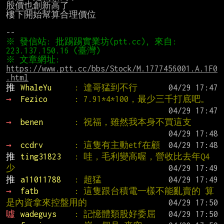
股價也創新高了

樓下開始幫算合理價位

※ 發信站: 批踢踢實業坊(ptt.cc), 來自: 
※ 文章網址: 
https://www.ptt.cc/bbs/Stock/M.1777456001.A.1F0
.html
推 
WhaleYu     
: 達哥猛到不行
→ 
Fezico      
: 7.91*4*100，最少三千打底吧。
→ 
benen       
: 祝福，雖然我本身不買這支
→ 
ccdrv       
: 這隻有主動etf在顧
推 
ting31823   
: 哇，毛利變高喔，營收比去年Q4
少
推 
a11011788   
: 超猛
→ 
fatb        
: 這隻跟台積電一樣不能亂賣的 算
是內資拿來控盤用的
噓 
wadeguys    
: 記憶體類股好委屈