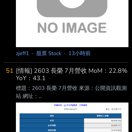
損) (仟元):172,985 6.1月1日累計至本期止營業
利益(損失) (仟元):(10,5
zjeff1
·
股票 Stock
·
13小時前
51
[情報] 2603 長榮 7月營收 MoM：22.8%
YoY：43.1
標題：2603 長榮 7月營收 來源：公開資訊觀測
站 網址：
https://mopsov.twse.com.tw/mops/web/t05st10
_ifrs 內文： https://i.urusai.cc/VRmSu.png
Fugle營收整理： https://i.urusai.cc/Ujduo.png
應該沒人在乎 >//< --