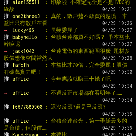
推 
alan155511  
: 印象啦 不確定完全是不是HVDC的
緣故
推 
one2three3  
: 真的，散戶越不敢買的越噴，本
益比只有散戶在看
→ 
lucky466    
: 長榮委屈了
推 
babyhello   
: 台積台達都買不好嗎？ 爭本益比
幹嘛呢
→ 
jack1042    
: 台達電做的東西範圍很廣 題材多
股價想像空間當然大
推 
fafcfh      
: 本益比才70倍，完全委屈！股價
有破萬實力吧！
推 
afflic      
: 今年應該就賺三十幾了吧
→ 
afflic      
: 不過反正市場都在看明年了……
推 
f6677889900 
: 還沒反應?還是已反應?
推 
afflic      
: 台積台達台光，第一季賺最多的
是台積，但股價……
推 
KaedeFuyou  
: 本夢比