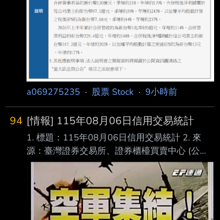
a069275235
·
股票 Stock
·
9小時前
94
[情報] 115年08月06日信用交易統計
1. 標題：115年08月06日信用交易統計 2. 來
源：臺灣證券交易所、證券櫃檯買賣中心 (公司
名、網站名) 3. 網址：https://reurl.cc/E2xlzv
https://reurl.cc/V3AOXA (請善用縮網址工具) 4.
內文： 115年08月06日信用交易統計 項目 買進
賣出 現金(券)償還 前日餘額 今日餘額 融資(交易
單位) 361,806 300,476 4,257 8,901,189