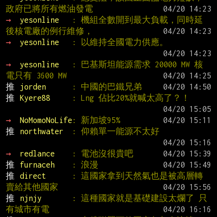
政府已將所有燃油發電
→ 
yesonline   
: 機組全數開到最大負載，同時延
後核電廠的例行維修，
→ 
yesonline   
: 以維持全國電力供應。
→ 
yesonline   
: 巴基斯坦能源需求 20000 MW 核
電只有 3600 MW
推 
jorden      
: 中國的巴鐵兄弟
推 
Kyere88     
: Lng 佔比20%就喊太高了？！
→ 
NoMomoNoLife
: 新加坡95%
推 
northwater  
: 仰賴單一能源不太好
→ 
redlance    
: 電池沒很貴吧
推 
furnaceh    
: 浪漫
推 
direct      
: 這國家拿到天然氣也是被高層轉
賣給其他國家
推 
njnjy       
: 這種國家就是基礎建設太爛了 只
有城市有電