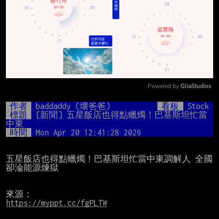
Powered by 
GliaStudios
Mute
作者
baddaddy (壞爸爸)
看板
Stock
標題
[新聞] 五星飯店也得點蠟燭！巴基斯坦忙當
中東
時間
Mon Apr 20 12:41:28 2026
五星飯店也得點蠟燭！巴基斯坦忙當中東調解人 全國
卻淪能源煉獄

https://myppt.cc/fgPLTW