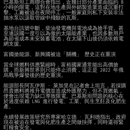
巴基斯坦工商聯合會指出，近幾日部分產業面臨約 8 
小時的限電，這對在地生產與外銷製造業造成沉重打
擊。工廠被迫在夜間停工，一般家庭則私下安裝非法
抽水泵以汲取管線中殘餘的瓦斯。

基地台訊號中斷，柴油發電機與電池成為搶手貨。甚
至連該國一度引以為傲的太陽能產業，也因多數用戶
為節省成本未安裝蓄電池，在太陽下山後仍須依賴電
網支援。

富國搶能源、新興國被迫「關機」 歷史正在重演

當全球燃料供應緊縮時，富裕國家通常能出高價搶
購，而新興世界則只能停止消費，這正是 2022 年俄
烏戰爭爆發後的歷史重演。

能源部長阿瓦伊斯 · 萊加里在記者會上坦言，若採購
昂貴燃料將推升電價並造成外匯壓力，但不買燃氣，
便會出現電力缺口導致限電。巴基斯坦問題的核心在
於過度依賴 LNG 進行發電、工業、民生烹飪及化肥生
產。

永續發展政策研究所專家哈立德 · 瓦利德指出，政府
現在被迫在發電與化肥生產之間做抉擇，同時還得緊
盯糧食安全。
