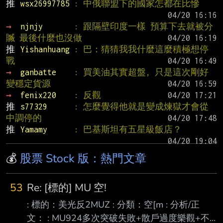
推 
wsx26997785 
: 中俄聯盟下的國家怎都在比慘
→ 
njnjy       
: 跟隔壁印度一樣 預算下去就被分
贓 最後什麼也沒做
推 
Yishanhuang 
: 巴：猜猜我我什麼這麼積極想停
戰
→ 
ganbatte    
: 買美油其實超盤, 只是這次剛好
變穩定貨源
→ 
fenix220    
: 反觀
推 
s77329      
: 怎麼覺得他就是變成煉獄才會從
中調停的
推 
Yamamy      
: 巴基斯坦有五星級飯店？
💰
股票 Stock 版：熱門文章
53
Re: [標的] MU 空!
: 標的：美光反2MUZ : 分類：空[m : 分析/正
文： : MU924多次突破失敗+散戶過度樂觀+不