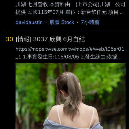
川湖 七月營收 本資料由 (上市公司)川湖 公司
提供 民國115年07月 單位：新台幣仟元 項目 營
業收入淨額 本月 6,407,256 去年同期
davidaustin
·
股票 Stock
·
7小時前
1,406,573 增減金額 5,000,683 增減百分比
355.52 本年累計 22,687,022 去年累計
30
[情報] 3037 欣興 6月自結
9,589,506 增減金額 13,097,516 增減百分比
https://mops.twse.com.tw/mops/#/web/t05sr01
136.58 備註 / 營收變化原因說明 新產品開始出
_1 1.事實發生日:115/08/06 2.發生緣由:依據臺
貨，導致年對年營收增幅較大。
灣證券交易所股份有限公司通知辦理 3.財務業務
https://mopsov.twse.com.tw/mops/web/t05st10
資訊: 期間 (月) (季) (最近四季累計) ------ ------
_ifrs
----------------- ------------------------ 最近
1月 與去年 最近1季 與去年 114年第3季至 科目
(115年6月) 同期增減 (115年第2季) 同期增減
115年第2季 核閱數 (%) 核閱數