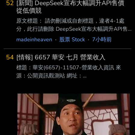
52
[新聞] DeepSeek宣布大幅調升API售價
從低價競
原文標題： 請勿刪減或自創標題，違者4-1處
分，此行請刪除 DeepSeek宣布大幅調升API售
價 從低價競爭轉向商業化獲利 原文連結： 網址
madeinheaven
·
股票 Stock
·
7小時前
超過一行，請用縮網址，連結不能點擊者板規
1-2-2 處分。
54
[情報] 6657 華安 七月 營業收入
https://news.cnyes.com/news/id/6562114 發布
標題：華安(6657)-11507-營業收入資訊 來
時間： 請勿張貼超過3天新聞 2026-08-06
源：公開資訊觀測站 網址：
14:10 記者署名： 劉祥航 原文內容： 曾以「破
https://mopsov.twse.com.tw/mops/web/index 內
壞式定價」震撼全球 AI 市場的中國新創公司
文： 本資料由 (上市公司)華安 公司提供 民國
DeepSeek，周四 (6 日) 正式宣 布將調升其 API
115年07月 單位：新台幣仟元 項目 營業收入淨
服務的定價
額 本月 614 去年同期 493 增減金額 121 增減
百分比 24.54 本年累計 3,857 去年累計 3,770
增減金額 87 增減百分比 2.31 備註 / 營收變化原
因說明 1.各項增減百分比資訊，如數值逾越