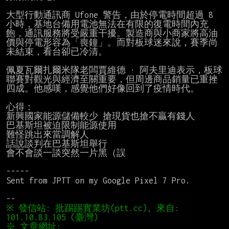
大型行動通訊商 Ufone 警告，由於停電時間超過 8 
小時，基地台備用電池無法在有限的復電時間內充
飽，通訊服務將受嚴重干擾。製造商與小商家將高油
價與停電形容為「喪鐘」。而對板球迷來說，賽季尚
未結束，看台卻已冷清。

佩夏瓦爾扎爾米隊老闆賈維德 · 阿夫里迪表示，板球
聯賽對觀光與經濟至關重要，但周邊商品銷量已重挫
四成。他感嘆，感覺他們好像回到了疫情時代。

心得：

新興國家能源儲備較少 搶現貨也搶不贏有錢人

巴基斯坦被迫限制能源使用

難怪跳出來當調解人

話說談判在巴基斯坦舉行

會不會談一談突然一片黑（誤

-----

Sent from JPTT on my Google Pixel 7 Pro.

※ 發信站: 批踢踢實業坊(ptt.cc), 來自: 
※ 文章網址: 