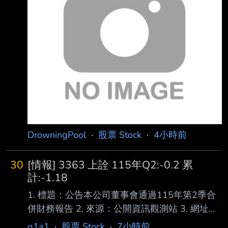
(XXX/XX/XX~XXX/XX/XX):115/01/01~115/06/
30 4.1月1日累計至本期止營業收入(仟
元):35,626,019 5.1月1日累計至本期止營業毛利
(毛損) (仟元):22,
DrowningPool
·
股票 Stock
·
4小時前
30
[情報] 3363 上詮 115年Q2:-0.2 累
計:-1.18
1. 標題：公告本公司董事會通過115年第2季合
併財務報告 2. 來源：公開資訊觀測站 3. 網址：
https://mops.twse.com.tw/mops/#/web/home 4.
q1a1
·
股票 Stock
·
7小時前