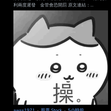
利兩度遲發 金管會恐開罰 原文連結：
https://reurl.cc/5X8l7M 發布時間：2026/08/06
17:40 記者署名：記者 許麗珍 綜合報導 原文內
容： 【記者許麗珍／台北報導】緯創（3231）
高達174億元股利兩度遲發引發市場軒然大波及
股東不滿。金管會今表示經查緯創雖已於今發放
股利完畢，但有股東反映緯創「重訊發布 時間
不夠即時，內容恐有錯」等，將請證交所及台灣
集中保管結算所進一步調查，若真有 疏失可處
以新台幣3萬元至50萬元違約金，情節嚴
awss1971
·
股票 Stock
·
5小時前