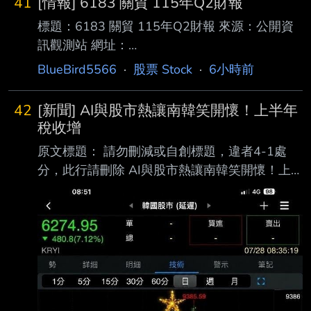
41
[情報] 6183 關貿 115年Q2財報
標題：6183 關貿 115年Q2財報 來源：公開資
訊觀測站 網址：
https://mopsov.twse.com.tw/mops/web/t05sr01
BlueBird5566
·
股票 Stock
·
6小時前
_1 內文： 1.提報董事會或經董事會決議日
期:115/08/06 2.審計委員會通過日期:115/08/06
42
[新聞] AI與股市熱讓南韓笑開懷！上半年
3.財務報告或年度自結財務資訊報導期間 起訖日
稅收增
期
原文標題： 請勿刪減或自創標題，違者4-1處
(XXX/XX/XX~XXX/XX/XX):115/01/01~115/06/
分，此行請刪除 AI與股市熱讓南韓笑開懷！上
30 4.1月1日累計至本期止營業收入(仟
半年稅收增長17.4%，三星、SK海力士和散戶成
元):1359348 5.1月1日累計至本期止營業毛利
國庫金雞母 原文連結： 網址超過一行，請用縮
(毛損) (仟元):6
網址，連結不能點擊者板規 1-2-2 處分。
https://www.storm.mg/article/11154610 發布
時間： 請勿張貼超過3天新聞 8/6 記者署名： 原
文內容： 隨著人工智慧（AI）帶動全球半導體
景氣強勁復甦，國內擁有兩大記憶體供應商的南