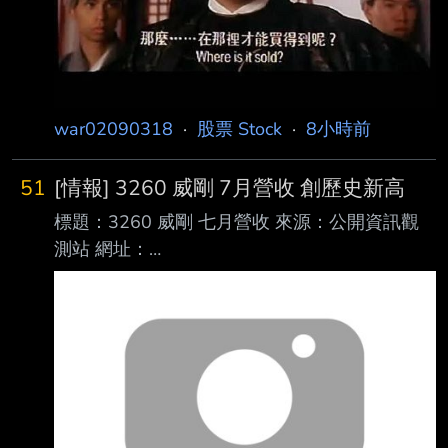
999999.99或分母為
war02090318
·
股票 Stock
·
8小時前
51
[情報] 3260 威剛 7月營收 創歷史新高
標題：3260 威剛 七月營收 來源：公開資訊觀
測站 網址：
https://mops.twse.com.tw/mops/#/web/t146sb
05?companyId=3260 內文： 本資料由 (上櫃公
司) 威剛 公司提供 民國115年07月 單位：新台
幣仟元 項目 營業收入淨額 本月： 18,379,079
去年同期： 4,261,406 增減金額： 14,117,673
增減百分比： 331.29 本年累計： 82,650,603
去年累計： 26,945,572 增減金額： 55,705,03