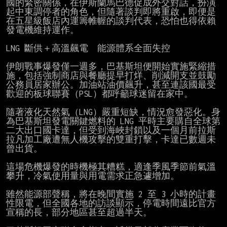
國的緊密關係，在伊斯蘭馬巴德促成外交對話，扮演
起中東調停者的角色，但隨著談判即將重啟，即便是
在五星級飯店內運籌帷幄的談判代表，恐怕也得依賴
發電機維持運作。

LNG 斷供＋高溫飆電　能源體系全面失控

伊朗戰事爆發僅一週多，巴基斯坦便開始實施緊縮措
施，包括強制商店與餐廳提早打烊、削減開支並鼓勵
公務員居家辦公。加油站油價飆升，甚至連該國最受
歡迎的板球聯賽（PSL）都呼籲球迷留在家中。

隨著液化天然氣（LNG）嚴重短缺，情況愈發惡化。身
為巴基斯坦發電關鍵燃料的 LNG 平時主要購自全球第
二大出口國卡達，但受到海峽封鎖以及一個月前拉斯
拉凡加工廠遭無人機攻擊的雙重打擊，卡達已數週未
曾出貨。

這場危機爆發的時機極其糟糕，適逢季風季節前氣溫
攀升，冷氣使用量與用電需求正急遽增加。

雖然能源部聲稱，將在晚間實施 2 至 3 小時的計畫
性限電，但全國各地的訪談顯示，停電時間遠比官方
宣稱的長，部分地區甚至超過半天。
