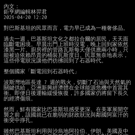
內文：

鉅亨網編輯林羿君

2026-04-20 12:20

對巴斯基坦的民眾而言，電力早已成為一種奢侈品。

過去一週，巴基斯坦文化之都拉合爾的居民，天天面
臨斷電困境。早晨出門上班時沒電，晚上回到家依然
漆黑一片。廚房裡的管路瓦斯每天僅供應兩小時，只
能被迫依賴昂貴的桶裝瓦斯度日。民眾無奈地表示，
這些停電狀況讓他們彷彿回到了石器時代。

整個國家「斷電回到石器時代」

波斯灣地區長達 7 週的戰火，切斷了石油與天然氣的
關鍵供給，亞洲新興經濟體在全球能源危機中首當其
衝。即便日後運輸緩慢恢復，許多國家仍將留下長久
的經濟傷痕。

然而，鮮有國家比巴基斯坦感受更深。在美軍展開空
襲之前，該國就已在脆弱的財政狀況與鄰國阿富汗的
衝突中掙扎。

雖然巴基斯坦利用與沙烏地阿拉伯、伊朗、美國及中