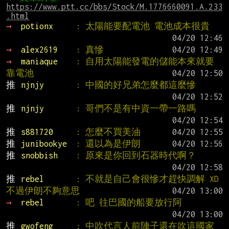
https://www.ptt.cc/bbs/Stock/M.1776660091.A.233
.html
→ 
potionx     
: 太陽能要配電池 電池成本很貴
→ 
alex2619    
: 真慘
→ 
maniaque    
: 自用太陽能發電的儲能本來就要
靠電池
推 
njnjy       
: 中國的好兄弟怎麼都這麼慘
推 
njnjy       
: 哥們不是有中資一帶一路嗎
推 
s881720     
: 怎麼不買美油
推 
junibookye  
: 還以為是伊朗
推 
snobbish    
: 原來是你回到石器時代啊？
推 
rebel       
: 不就是自己會很慘才趕快調解 XD 
不過伊朗不夠意思
→ 
rebel       
: 吧 往巴國的船要放行阿
推 
gwofeng     
: 中吹代言人前陣子還在吹這國家