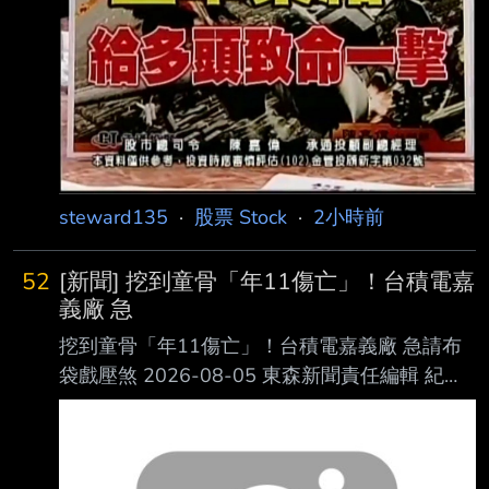
8,958,262 融券(交易單位) 28,775 25,282
1,813 197
steward135
·
股票 Stock
·
2小時前
52
[新聞] 挖到童骨「年11傷亡」！台積電嘉
義廠 急
挖到童骨「年11傷亡」！台積電嘉義廠 急請布
袋戲壓煞 2026-08-05 東森新聞責任編輯 紀心
賢 台積電嘉義廠施工期間，工安事故頻傳。
（資料圖／東森新聞） 台積電位於嘉義科學園
區的先進封裝廠，在施工期間因為工安事故頻