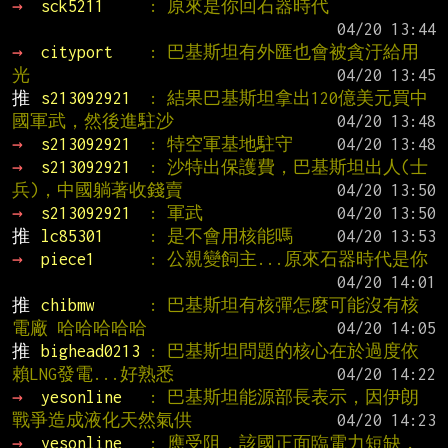
→ 
sck5211     
: 原來是你回石器時代
→ 
cityport    
: 巴基斯坦有外匯也會被貪汙給用
光
推 
s213092921  
: 結果巴基斯坦拿出120億美元買中
國軍武，然後進駐沙
→ 
s213092921  
: 特空軍基地駐守
→ 
s213092921  
: 沙特出保護費，巴基斯坦出人(士
兵)，中國躺著收錢賣
→ 
s213092921  
: 軍武
推 
lc85301     
: 是不會用核能嗎
→ 
piece1      
: 公親變飼主...原來石器時代是你
推 
chibmw      
: 巴基斯坦有核彈怎麼可能沒有核
電廠 哈哈哈哈哈
推 
bighead0213 
: 巴基斯坦問題的核心在於過度依
賴LNG發電...好熟悉
→ 
yesonline   
: 巴基斯坦能源部長表示，因伊朗
戰爭造成液化天然氣供
→ 
yesonline   
: 應受阻，該國正面臨電力短缺，