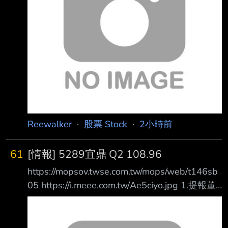
傳，至今已累計造成 2人死亡、5人重傷、4人輕
傷，加上工地過去曾挖掘出史前人骨遺骸，外界
因此出現不少 民俗傳聞。適逢關聖帝君聖誕，
廠區於6日下午1時邀請布袋戲團進場演出，祈求
施工平安 順利。對此，民俗專家廖大乙表示，
工地搭棚演戲除了替神明祝壽，也有安撫地方無
形眾 生的民俗意涵。 曾挖出45
Reewalker
·
股票 Stock
·
2小時前
61
[情報] 5289宜鼎 Q2 108.96
https://mopsov.twse.com.tw/mops/web/t146sb
05 https://i.meee.com.tw/Ae5ciyo.jpg 1.提報董
事會或經董事會決議日期:115/08/06 2.審計委員
會通過日期:115/08/06 3.財務報告或年度自結財
務資訊報導期間 起訖日期