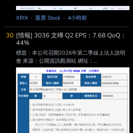
認為已經突破下降趨勢 :
https://i.urusai.cc/OkagI.png : 進退場機制： :
XRIX
·
股票 Stock
·
4小時前
(喊多喊空者，必須有停損機制。 長期投資、討
論、心得類免填) : 進場:MUZ 11.4 (進太早了，
30
[情報] 3036 文曄 Q2 EPS：7.68 QoQ：
我是看著SOXL的線圖進的，結果沒想到MU今天
44%
有點強) : 退場:MUZ 10.45 : MU到861附近看情
標題：本公司召開2026年第二季線上法人說明
況分批止盈 861附近的支撐直接破了，那接下來
會 來源：公開資訊觀測站 網址：
往826附近看了 然後觀察看看繼續往下
https://mopsov.twse.com.tw/mops/web/t05sr01
_1 內文： https://i.urusai.cc/vQSHh.png
https://i.urusai.cc/eVhog.png 好像有點厲害@@
--