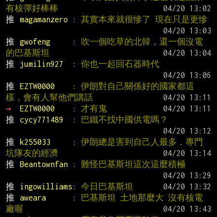
有核彈好棒棒
推 
magamanzero 
: 其實本來就很慘了 現在只是更慘
推 
gwofeng     
: 吹一個吃草的北韓，還一個沒電
的巴基斯坦
推 
jumilin927  
: 你也一起回石器時代
推 
EZTW0000    
: 伊朗對自己關係好的國家都這
樣，會有人幫他們講話
→ 
EZTW0000    
: 才有鬼
推 
cycy771489  
: 巴鐵不找中國供電嗎？
推 
k255033     
: 伊朗總是害到自己人最多，專門
坑隊友的經濟
推 
Beantownfan 
: 難怪巴基斯坦這次這麼積極
推 
ingowilliams
: 今日巴基斯坦
推 
aweara      
: 巴基斯坦 土地那麼大 沒有核電
廠喔