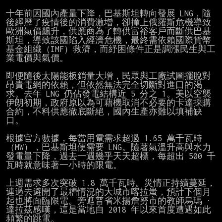
十年前因國內產量下降，巴基斯坦轉向發展 LNG，隨
後經歷了疫情後的消費激增，卻撞上俄羅斯危機導致
歐洲氣價飆升，供應商為了轉供富裕客戶而斷供巴基
斯坦，導致該國陷入經濟危機，最終需依賴國際貨幣
基金組織（IMF）救濟，而紓困條件正是調漲民生與工
業電價與氣價。

即便隨後太陽能板銷量大增，民眾與工廠試圖擺脫對
昂貴電網的依賴，但依然無法完全切斷對進口的渴
求。去年 LNG 仍佔發電結構近 5 分之 1。美以空襲
伊朗初期，政府原以為可藉機取消不必要的卡達採購
合約，不料供應徹底斷絕，國內生產亦難以填補缺
口。

根據官方數據，每當用電需求超過 1.65 萬千瓦時
（MW），巴基斯坦便需要 LNG。隨著氣溫升高與水力
發電量下降，過去一週幾乎天天超標，每超出 500 千
瓦時就意味著一小時的限電。

上週需求多次突破 1.8 萬千瓦時。災情正持續蔓延，
連過去避開了最糟情況的大城市喀拉蚩，預計下個月
起也將面臨限電。旁遮普省米揚詹努市的教師烏瑪 · 
達拉茲感嘆，這是當地自 2018 年以來首度遭遇如此
頻繁的跳電。
