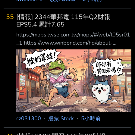
55
[情報] 2344華邦電 115年Q2財報
EPS5.4 累計7.65
https://mops.twse.com.tw/mops/#/web/t05sr01
_1 https://www.winbond.com/hq/about-
winbond/investor/investor-conference/ ?
__locale=zh_TW 1.提報董事會或經董事會決議
日期:115/08/06 2.審計委員會通過日
期:115/08/06 3.財務報告或年度自結財務資訊報
導期間 起訖日期
(XXX/XX/XX~XXX/XX/XX):115/01/01~115/06/
30 4.1月1日累
cz031300
·
股票 Stock
·
5小時前