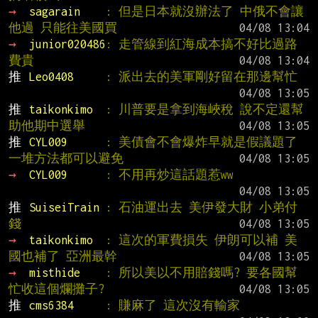
→ 
sagarain    
: 但是日本就沒辦法了 中俄不會讓
他過 只能往美國買
→ 
junior020486
: 走管線到紅海成本搞不好比過路
費貴
推 
Leo0408     
: 派出去的美軍剛好留在那邊幫忙
推 
taikonkimo  
: 川普要是拿到海峽稅 說不定還幫
助他期中選舉
推 
CYL009      
: 美債會不會爆炸早就是假議題了 
一堆方法都可以避免
→ 
CYL009      
: 不用再炒這話題惹ww
推 
SuiseiTrain 
: 石油運出去 美伊發大財 小弟付
錢
→ 
taikonkimo  
: 這次的軍費損失 伊朗可以補 美
國也補了 亞洲最幹
→ 
misthide    
: 所以美以不用賠錢嗎? 要各國幫
忙收這個爛攤子?
推 
cms6384     
: 賺麻了 這次沒有輸家