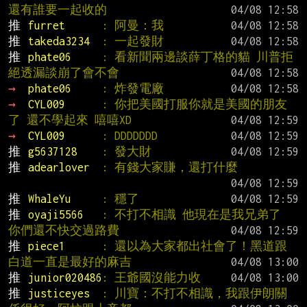
還有誰要一起收的
推 
furret      
: 阿曼：我
推 
takeda3234  
: 一起發財
推 
phate06     
: 看新聞兩邊談薛丁格的貓 川普拒
絕透漏談崩了會不會
→ 
phate06     
: 炸發電廠
→ 
CYL009      
: 你把美國打服你就是美國的朋友
了 還不學起來 嘻嘻XD
→ 
CYL009      
: DDDDDDD
推 
g5637128    
: 發大財
推 
adearlover  
: 有錢大家賺，還打什麼
推 
WhaleYu     
: 穩了
推 
oyaji5566   
: 不打不相識 他現在是我兄弟了 
你們還不快交過路費
推 
piece1      
: 還以為大家都出社會了！黑道跟
白道一直是最好的麻吉
推 
junior020486
: 王爺國沒能力收
推 
justiceyes  
: 川寶：不打不相識，我跟伊朗關