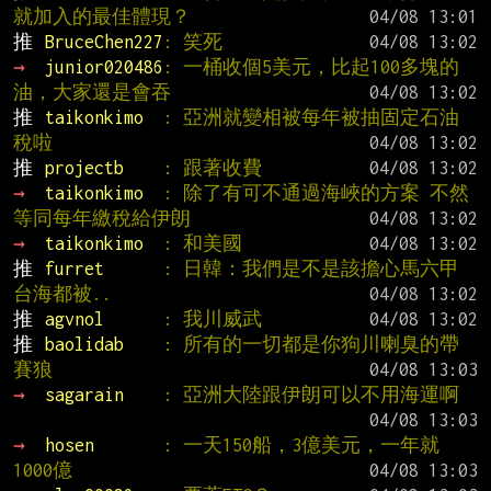
就加入的最佳體現？
推 
BruceChen227
: 笑死
→ 
junior020486
: 一桶收個5美元，比起100多塊的
油，大家還是會吞
推 
taikonkimo  
: 亞洲就變相被每年被抽固定石油
稅啦
推 
projectb    
: 跟著收費
→ 
taikonkimo  
: 除了有可不通過海峽的方案 不然
等同每年繳稅給伊朗
→ 
taikonkimo  
: 和美國
推 
furret      
: 日韓：我們是不是該擔心馬六甲 
台海都被..
推 
agvnol      
: 我川威武
推 
baolidab    
: 所有的一切都是你狗川喇臭的帶
賽狼
→ 
sagarain    
: 亞洲大陸跟伊朗可以不用海運啊
→ 
hosen       
: 一天150船，3億美元，一年就
1000億