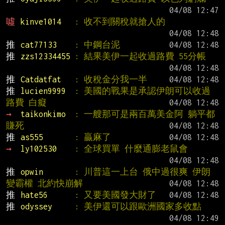
噓 
kinve1014   
: 收不到關稅就搶人的
推 
cat77133    
: 中鋼台泥
推 
zzs12334455 
: 結果美伊一起收過路費 55分帳
推 
Catdatfat   
: 收稅金分我一半
推 
lucien9999  
: 美國的戰果是承認伊朗可以收過
路費 白癡
→ 
taikonkimo  
: 一艘那可是兩百萬美金阿 躺平都
賺死
推 
as555       
: 贏麻了
→ 
ly102530    
: 全球買單 什麼通膨老鼠會
推 
opwin       
: 川普這一上台 俄中過很爽 伊朗
變霸權 北約快崩解
推 
hate56      
: 又要美國發大財了
推 
odyssey     
: 美伊還可以跟歐洲國家多收點