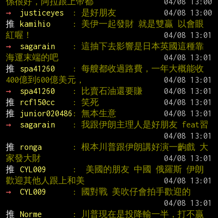
係很好，阿拉跟上帝都
→ 
justiceyes  
: 是好朋友
推 
kamihio     
: 美伊一起發財 就是雙贏 以會眼
紅喔！
→ 
sagarain    
: 這抽下去影響是日本英國這種靠
海運末端的吧
推 
spa41260    
: 每艘都收過路費，一年大概能收
400億到600億美元，
→ 
spa41260    
: 比賣石油還要賺
推 
rcf150cc    
: 笑死
推 
junior020486
: 無本生意
→ 
sagarain    
: 我跟伊朗主理人是好朋友 feat習
推 
ronga       
: 根本川普跟伊朗講好演一齣戲 大
家發大財
推 
CYL009      
:  美國的朋友 中國 俄羅斯 伊朗 
歡迎其他人跟上和美
→ 
CYL009      
: 國對戰 美吹仔會拍手歡迎的
推 
Norme       
: 川普現在是投降輸一半，打不贏