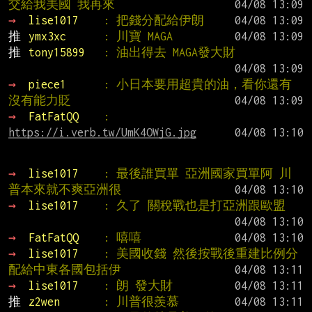
交給我美國 我再來
→ 
lise1017    
: 把錢分配給伊朗
推 
ymx3xc      
: 川寶 MAGA
推 
tony15899   
: 油出得去 MAGA發大財
→ 
piece1      
: 小日本要用超貴的油，看你還有
沒有能力貶
→ 
FatFatQQ    
: 
https://i.verb.tw/UmK4OWjG.jpg
→ 
lise1017    
: 最後誰買單 亞洲國家買單阿 川
普本來就不爽亞洲很
→ 
lise1017    
: 久了 關稅戰也是打亞洲跟歐盟
→ 
FatFatQQ    
: 嘻嘻
→ 
lise1017    
: 美國收錢 然後按戰後重建比例分
配給中東各國包括伊
→ 
lise1017    
: 朗 發大財
推 
z2wen       
: 川普很羨慕