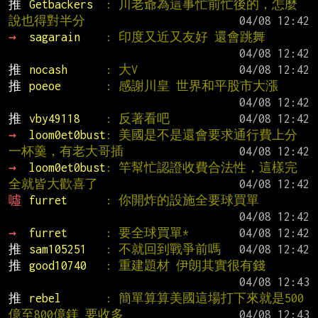
推 
Getbackers  
: 川老爺為這事忙前忙後的，怎麼
說也得對半分
→ 
sagarain    
: 印度又近又友好 還會跳舞
推 
nocash      
: 大V
推 
poeoe       
: 感謝川皇 世界和平股市大漲
推 
vby49118    
: 反著看吧
→ 
loom0et0bust
: 美國是不是還會要求通行費上分
一杯羹，有老大哥插
→ 
loom0et0bust
: 竿幫忙認證收費合法性，這樣完
全就皆大歡喜了
噓 
furret      
: 你開炸的設施全要球買單
→ 
furret      
: 要全球買單*
推 
sam105251   
: 不就回到戰爭前嗎
推 
good10740   
: 重建題材 伊朗其實很有錢
推 
rebel       
: 簡單算算美國這場打下來就是500
億至800億鎂 要收多