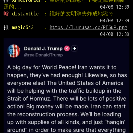
推 
AnneofGreen 
: 重建的鋼鐵那些主要是散裝船載
運的...
噓 
distantblc  
: 說好的文明消失炸成地獄ㄋ
推 
magic543    
: 
https://l.urusai.cc/PISuP.png