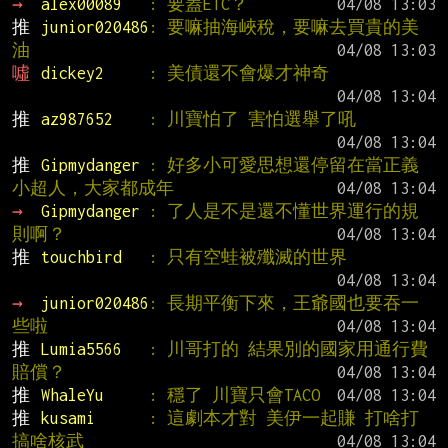
→ 
alex00089   
: 要蓋ETC？
推 
junior020486
: 要嘛抽海峽稅，要嘛去買貴的美
油
噓 
dickey2     
: 美債還不會爆才神奇
推 
az987652    
: 川寶怕了 害怕選舉了吼
推 
Gipmydanger 
: 好多小可愛思想還停留在當正義
小超人，大家都成年
→ 
Gipmydanger 
: 了人是不是還不懂世界運行的規
則啊？
推 
touchbird   
: 只有空蛙被殲滅的世界
→ 
junior020486
: 長期平衡下來，王爺國也要吞一
些啦
推 
Lumia5566   
: 川哥打的 結果別的國家用通行費
賠償？
推 
WhaleYu     
: 穩了 川寶只會TACO
推 
kusami      
: 這劇本才對 美伊一起賺 打啥打 
搞啥核武