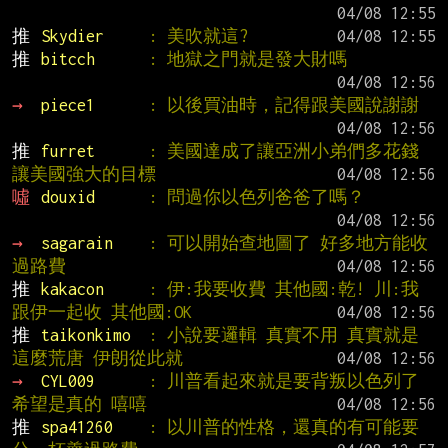
推 
Skydier     
: 美吹就這?
推 
bitcch      
: 地獄之門就是發大財嗎
→ 
piece1      
: 以後買油時，記得跟美國說謝謝
推 
furret      
: 美國達成了讓亞洲小弟們多花錢
讓美國強大的目標
噓 
douxid      
: 問過你以色列爸爸了嗎？
→ 
sagarain    
: 可以開始查地圖了 好多地方能收
過路費
推 
kakacon     
: 伊:我要收費 其他國:乾! 川:我
跟伊一起收 其他國:OK
推 
taikonkimo  
: 小說要邏輯 真實不用 真實就是
這麼荒唐 伊朗從此就
→ 
CYL009      
: 川普看起來就是要背叛以色列了 
希望是真的 嘻嘻
推 
spa41260    
: 以川普的性格，還真的有可能要