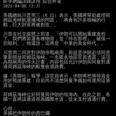
鉅亨網編譯鍾詠翔 綜合外電

2026-04-08 12:31

美國總統川普周三（8 日）表示，美國將幫助處理荷
姆茲海峽航運擁堵的問題，「將會有許多積極的行
動，巨大財富將被創造」。

川普在社交媒體上寫道：「伊朗可以開始重建進程
了。我們將裝運各種物資，並『待在那裡』，確保一
切順利。」他還說，這將是「中東的黃金時代」。

川普周二同意對伊朗停戰兩周，前提是伊朗必須同意
重新開放荷姆茲海峽。一名匿名地區官員透露，這項
為期兩周的停火計畫，內容包括允許伊朗與阿曼對通
過荷姆茲海峽的船隻收過路費。

據《美聯社》報導，該官員表示，伊朗將把籌得資金
用於戰後重建；目前尚不清楚阿曼準備如何運用這筆
資金。

荷姆茲海峽位於阿曼與伊朗的領海內。在此之前，各
國一直將該通道視為國際水道，從未支付過通行費。

心得：

美國把伊朗炸的西巴爛
