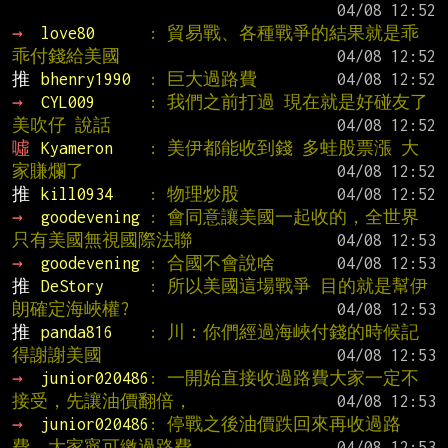
→ 
love80      
: 貿易戰、各種戰爭的結果就是乖
乖付錢給美國
推 
bhenry1990  
: 巨大過路費
→ 
CYL009      
: 我們之前打過 現在就是好碰友了 
美吹仔 說話
噓 
Kyameron    
: 美伊都能收到錢 多蛙股票漲 大
家賺爛了
推 
kill0934    
: 物理炒股
→ 
goodevening 
: 會同意讓美國一起收的，全世界
只有美國無視國際法聯
→ 
goodevening 
: 合國不會說啥
推 
DeStory     
: 所以美國這場戰爭 目的就是幫伊
朗確定海峽權?
推 
panda816    
: 川：你們經過海峽付錢的時候記
得謝謝美國
→ 
junior020486
: 一開始直接收過路費大家一定不
接受，先讓油價翻倍，
→ 
junior020486
: 停戰之後油價跌回來再收過路
費，大家寧可繳過路費