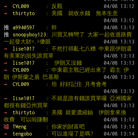
→ 
CYL009      
: 反觀
→ 
thirtyto    
: 美國  就收水錢  無本生意
推 
a9940597    
: 幹
推 
snoopyboy123
: 川寶又轉彎了 大家一起收過路費 
一起發大財=.=傻眼
→ 
lise1017    
: 不然打得亂七八糟 中東跟伊朗還
有美軍的損失誰買單
→ 
lise1017    
:  伊朗又沒錢
→ 
CYL009      
: 中東霸主戰已經出來了 霸主 伊
朗 伊斯蘭之盾 巴基斯
→ 
CYL009      
: 坦 好好記住 月考會考
→ 
lise1017    
: 不就是誰有錢誰買單囉 亞洲國家
都很有錢亞州買單
→ 
thirtyto    
: 美國 就要濃縮鈾  伊朗拿來換 
收費  可以啦賺翻
噓 
TWeng       
: 你家的財富吧
→ 
tengobo     
: 可以進場了是嗎?