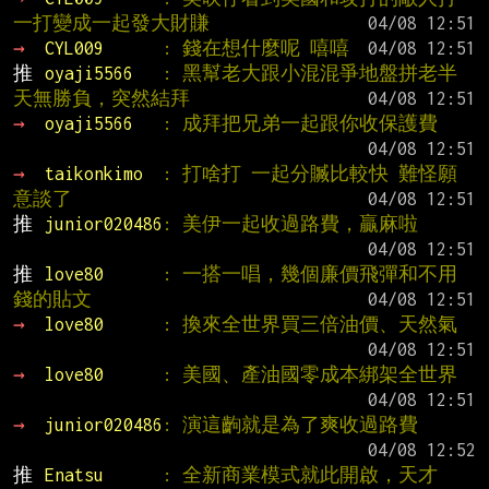
一打變成一起發大財賺
→ 
CYL009      
: 錢在想什麼呢 嘻嘻
推 
oyaji5566   
: 黑幫老大跟小混混爭地盤拼老半
天無勝負，突然結拜
→ 
oyaji5566   
: 成拜把兄弟一起跟你收保護費
→ 
taikonkimo  
: 打啥打 一起分贓比較快 難怪願
意談了
推 
junior020486
: 美伊一起收過路費，贏麻啦
推 
love80      
: 一搭一唱，幾個廉價飛彈和不用
錢的貼文
→ 
love80      
: 換來全世界買三倍油價、天然氣
→ 
love80      
: 美國、產油國零成本綁架全世界
→ 
junior020486
: 演這齣就是為了爽收過路費
推 
Enatsu      
: 全新商業模式就此開啟，天才