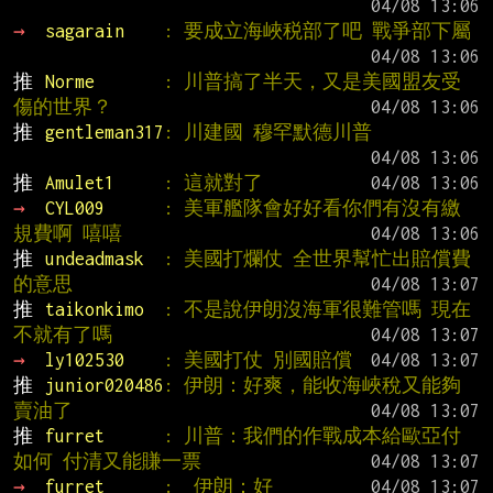
→ 
sagarain    
: 要成立海峽税部了吧 戰爭部下屬
推 
Norme       
: 川普搞了半天，又是美國盟友受
傷的世界？
推 
gentleman317
: 川建國 穆罕默德川普
推 
Amulet1     
: 這就對了
→ 
CYL009      
: 美軍艦隊會好好看你們有沒有繳
規費啊 嘻嘻
推 
undeadmask  
: 美國打爛仗 全世界幫忙出賠償費
的意思
推 
taikonkimo  
: 不是說伊朗沒海軍很難管嗎 現在
不就有了嗎
→ 
ly102530    
: 美國打仗 別國賠償
推 
junior020486
: 伊朗：好爽，能收海峽稅又能夠
賣油了
推 
furret      
: 川普：我們的作戰成本給歐亞付
如何 付清又能賺一票
→ 
furret      
:  伊朗：好