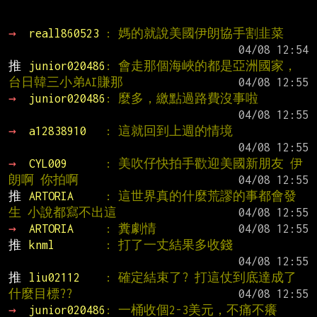
→ 
reall860523 
: 媽的就說美國伊朗協手割韭菜
推 
junior020486
: 會走那個海峽的都是亞洲國家，
台日韓三小弟AI賺那
→ 
junior020486
: 麼多，繳點過路費沒事啦
→ 
a12838910   
: 這就回到上週的情境
→ 
CYL009      
: 美吹仔快拍手歡迎美國新朋友 伊
朗啊 你拍啊
推 
ARTORIA     
: 這世界真的什麼荒謬的事都會發
生 小說都寫不出這
→ 
ARTORIA     
: 糞劇情
推 
knml        
: 打了一丈結果多收錢
推 
liu02112    
: 確定結束了? 打這仗到底達成了
什麼目標??
→ 
junior020486
: 一桶收個2-3美元，不痛不癢