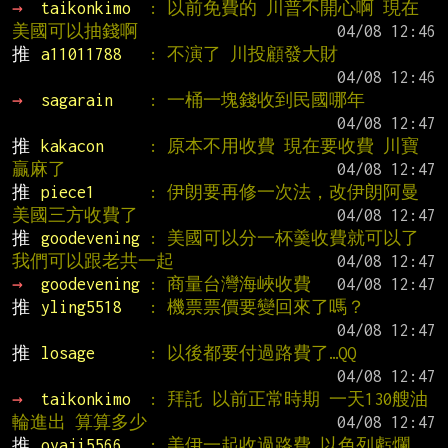
→ 
taikonkimo  
: 以前免費的 川普不開心啊 現在
美國可以抽錢啊
推 
a11011788   
: 不演了 川投顧發大財
→ 
sagarain    
: 一桶一塊錢收到民國哪年
推 
kakacon     
: 原本不用收費 現在要收費 川寶
贏麻了
推 
piece1      
: 伊朗要再修一次法，改伊朗阿曼
美國三方收費了
推 
goodevening 
: 美國可以分一杯羹收費就可以了 
我們可以跟老共一起
→ 
goodevening 
: 商量台灣海峽收費
推 
yling5518   
: 機票票價要變回來了嗎？
推 
losage      
: 以後都要付過路費了…QQ
→ 
taikonkimo  
: 拜託 以前正常時期 一天130艘油
輪進出 算算多少
推 
oyaji5566   
: 美伊一起收過路費 以色列虧爛