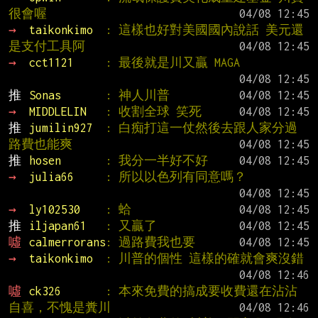
很會喔
→ 
taikonkimo  
: 這樣也好對美國國內說話 美元還
是支付工具阿
→ 
cct1121     
: 最後就是川又贏 MAGA
推 
Sonas       
: 神人川普
→ 
MIDDLELIN   
: 收割全球 笑死
推 
jumilin927  
: 白痴打這一仗然後去跟人家分過
路費也能爽
推 
hosen       
: 我分一半好不好
→ 
julia66     
: 所以以色列有同意嗎？
→ 
ly102530    
: 蛤
推 
iljapan61   
: 又贏了
噓 
calmerrorans
: 過路費我也要
→ 
taikonkimo  
: 川普的個性 這樣的確就會爽沒錯
噓 
ck326       
: 本來免費的搞成要收費還在沾沾
自喜，不愧是糞川