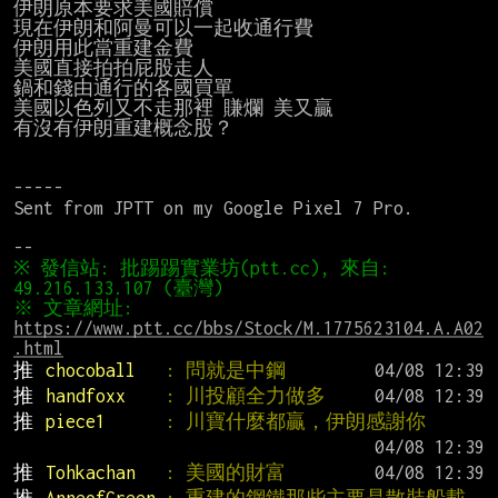
伊朗原本要求美國賠償

現在伊朗和阿曼可以一起收通行費

伊朗用此當重建金費

美國直接拍拍屁股走人

鍋和錢由通行的各國買單

美國以色列又不走那裡 賺爛 美又贏

有沒有伊朗重建概念股？

-----

Sent from JPTT on my Google Pixel 7 Pro.

※ 發信站: 批踢踢實業坊(ptt.cc), 來自: 
※ 文章網址: 
https://www.ptt.cc/bbs/Stock/M.1775623104.A.A02
.html
推 
chocoball   
: 問就是中鋼
推 
handfoxx    
: 川投顧全力做多
推 
piece1      
: 川寶什麼都贏，伊朗感謝你
推 
Tohkachan   
: 美國的財富