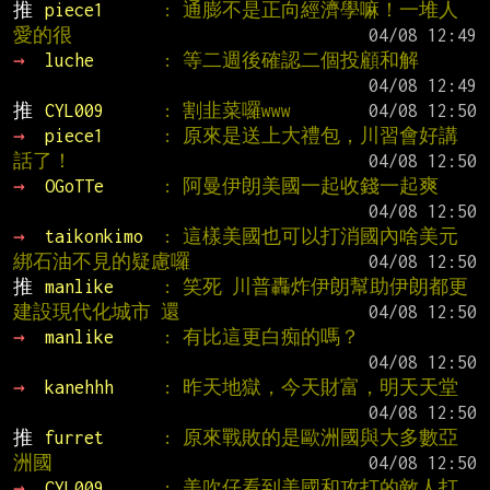
推 
piece1      
: 通膨不是正向經濟學嘛！一堆人
愛的很
→ 
luche       
: 等二週後確認二個投顧和解
推 
CYL009      
: 割韭菜囉www
→ 
piece1      
: 原來是送上大禮包，川習會好講
話了！
→ 
OGoTTe      
: 阿曼伊朗美國一起收錢一起爽
→ 
taikonkimo  
: 這樣美國也可以打消國內啥美元
綁石油不見的疑慮囉
推 
manlike     
: 笑死 川普轟炸伊朗幫助伊朗都更 
建設現代化城市 還
→ 
manlike     
: 有比這更白痴的嗎？
→ 
kanehhh     
: 昨天地獄，今天財富，明天天堂
推 
furret      
: 原來戰敗的是歐洲國與大多數亞
洲國
→ 
CYL009      
: 美吹仔看到美國和攻打的敵人打