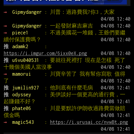
→ 
Gipmydanger 
: 川普：過路費我7你3，大家
→ 
Gipmydanger 
: 一起發財麻吉麻吉
→ 
piece1      
: 不過美國花一堆錢，王爺們要繼
續付保護費嗎？
推 
adamk2      
: 
https://i.imgur.com/6ixx0eX.png
推 
u6vu040531  
: 要就往死裡打 現在是怎樣 死了
十幾個美國人當沒事
→ 
mamorui     
: 川寶辛苦了 我有幫你寫歌 值得
了
推 
jumilin927  
: 他到底有什麼毛病
推 
odyssey     
: 美伊談好一個更高的通行費，一
起賺錢不好？
推 
phate06     
: 川是要默許伊朗收過路費當做賠
償金嗎
→ 
magic543    
: 
https://i.urusai.cc/nvwBt.png