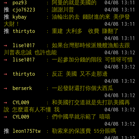
→ 
poz93       
: 阿曼的就是美國的
推 
cjo76223    
: 謝謝川普
推 
kybay       
: 油輪出的去 錢財進的來 美伊發
大財！
推 
thirtyto    
: 重建 大利多  收費 賺翻了
→ 
lise1017    
: 如果台灣那時候派幾艘漁船去跟
川普表忠誠 也許也能
→ 
lise1017    
: 一起參加分錢的階段 可惜呀可惜
→ 
thirtyto    
: 反正 美國 又不走那邊
→ 
berserk     
: 一起發財還打你個大西瓜
→ 
CYL009      
: 和美國打交道就是先打趴美國再
說 怎麼還有人不懂 我
→ 
CYL009      
: 們中國早就示範了 嘻嘻
推 
leon1757tw  
: 勒索來的保護費 55分賬嗎