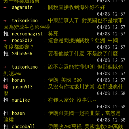
分一杯羹過路費
→ 
sagarain    
: 關稅直接收到海外好不好
→ 
taikonkimo  
: 中東話事人了 對美國也不是壞事 
因為變成生意夥伴啦
推 
necrophagist
: 笑死
→ 
rooo2012    
: 這會是間接抽關稅？亞洲 中國 
印度都影響？
推 
SSbb5566    
: 要看他做了什麼 不是說了什麼
→ 
taikonkimo  
: 說不定還能拉攏伊朗 但那個以色
列呢www
推 
horun       
: 伊朗 美國 500
噓 
jason613    
: 又沒有你垃圾川的糞 在那邊爽什
麼
推 
manlike     
: 有錢大家分 沒事兒～
推 
hosen       
: 伊朗跟美國一起割韭菜，當然是
強權
推 
chocoball   
: 伊朗收200萬鎂 美國也收200萬鎂 