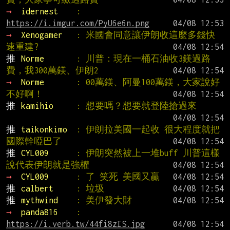
→ 
idernest    
: 
https://i.imgur.com/PyU6e6n.png
→ 
Xenogamer   
: 米國會同意讓伊朗收這麼多錢快
速重建?
推 
Norme       
: 川普：現在一桶石油收3鎂過路
費，我300萬鎂、伊朗2
→ 
Norme       
: 00萬鎂、阿曼100萬鎂，大家說好
不好啊！
推 
kamihio     
: 想要嗎？想要就登陸搶過來
推 
taikonkimo  
: 伊朗拉美國一起收 很大程度就把
國際幹啞巴了
推 
CYL009      
: 伊朗突然被上一堆buff 川普這樣
說代表伊朗就是強權
→ 
CYL009      
: 了 笑死 美國又贏
推 
calbert     
: 垃圾
推 
mythwind    
: 美伊發大財
→ 
panda816    
: 
https://i.verb.tw/44fi8zIS.jpg