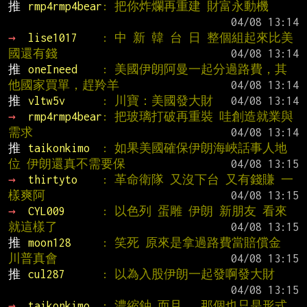
推 
rmp4rmp4bear
: 把你炸爛再重建 財富永動機
→ 
lise1017    
: 中 新 韓 台 日 整個組起來比美
國還有錢
推 
oneIneed    
: 美國伊朗阿曼一起分過路費，其
他國家買單，趕羚羊
推 
vltw5v      
: 川寶：美國發大財
→ 
rmp4rmp4bear
: 把玻璃打破再重裝 哇創造就業與
需求
推 
taikonkimo  
: 如果美國確保伊朗海峽話事人地
位 伊朗還真不需要保
→ 
thirtyto    
: 革命衛隊 又沒下台 又有錢賺 一
樣爽阿
→ 
CYL009      
: 以色列 蛋雕 伊朗 新朋友 看來
就這樣了
推 
moon128     
: 笑死 原來是拿過路費當賠償金 
川普真會
推 
cul287      
: 以為入股伊朗一起發啊發大財
→ 
taikonkimo  
: 濃縮鈾 而且...那個也只是形式 