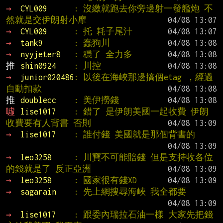
→ 
CYL009      
: 沒繳就跑去你旁邊射一發艦炮 不
然就是交伊朗射小摩
→ 
CYL009      
: 托 耗子尾汁
→ 
tank9       
: 蠢狗川
→ 
nyyjeter8   
: 穩了 全力多
推 
shin0924    
: 川控
→ 
junior020486
: 以後在海峽那邊搞個etag ，經過
自動扣款
推 
doublecc    
: 美伊撈錢
噓 
lise1017    
: 錯了 是伊朗美國一起收費 伊朗
收費要有人背書 否則
→ 
lise1017    
: 誰付錢 美國就是那個背書的
→ 
leo3258     
: 川寶不可能賠錢 但是支持收各位
的錢就是了 反正亞洲
→ 
leo3258     
: 國家很有錢XD
→ 
sagarain    
: 先上網搜尋海峽 我全都要
→ 
lise1017    
: 跟委內瑞拉石油一樣 大家先把錢