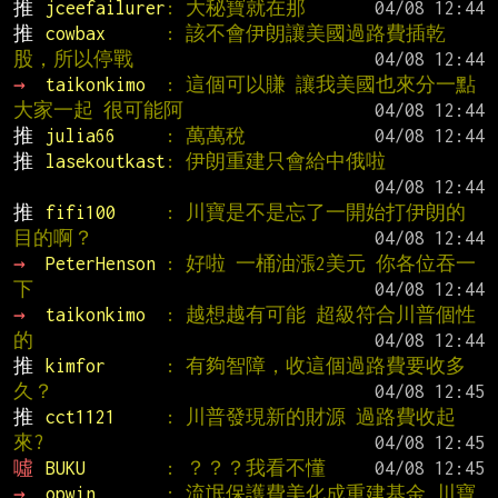
推 
jceefailurer
: 大秘寶就在那
推 
cowbax      
: 該不會伊朗讓美國過路費插乾
股，所以停戰
→ 
taikonkimo  
: 這個可以賺 讓我美國也來分一點 
大家一起 很可能阿
推 
julia66     
: 萬萬稅
推 
lasekoutkast
: 伊朗重建只會給中俄啦
推 
fifi100     
: 川寶是不是忘了一開始打伊朗的
目的啊？
→ 
PeterHenson 
: 好啦 一桶油漲2美元 你各位吞一
下
→ 
taikonkimo  
: 越想越有可能 超級符合川普個性
的
推 
kimfor      
: 有夠智障，收這個過路費要收多
久？
推 
cct1121     
: 川普發現新的財源 過路費收起
來?
噓 
BUKU        
: ？？？我看不懂
→ 
opwin       
: 流氓保護費美化成重建基金 川寶