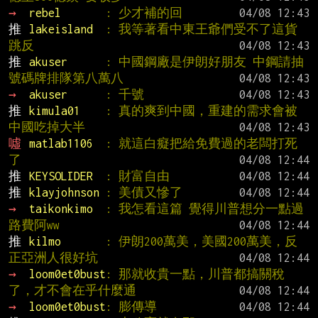
→ 
rebel       
: 少才補的回
推 
lakeisland  
: 我等著看中東王爺們受不了這貨
跳反
推 
akuser      
: 中國鋼廠是伊朗好朋友 中鋼請抽
號碼牌排隊第八萬八
→ 
akuser      
: 千號
推 
kimula01    
: 真的爽到中國，重建的需求會被
中國吃掉大半
噓 
matlab1106  
: 就這白癡把給免費過的老闆打死
了
推 
KEYSOLIDER  
: 財富自由
推 
klayjohnson 
: 美債又慘了
→ 
taikonkimo  
: 我怎看這篇 覺得川普想分一點過
路費阿ww
推 
kilmo       
: 伊朗200萬美，美國200萬美，反
正亞洲人很好坑
→ 
loom0et0bust
: 那就收貴一點，川普都搞關稅
了，才不會在乎什麼通
→ 
loom0et0bust
: 膨傳導