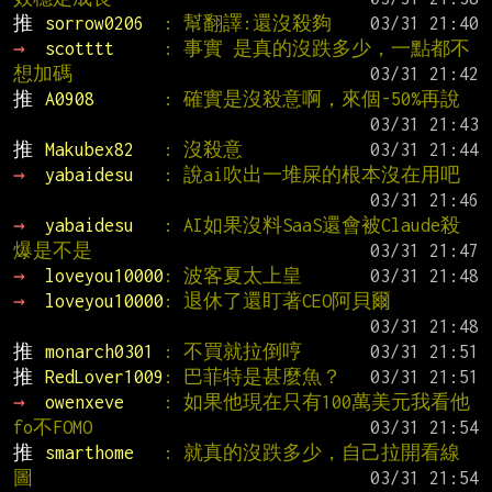
推 
sorrow0206  
: 幫翻譯:還沒殺夠
→ 
scotttt     
: 事實 是真的沒跌多少，一點都不
想加碼
推 
A0908       
: 確實是沒殺意啊，來個-50%再說
推 
Makubex82   
: 沒殺意
→ 
yabaidesu   
: 說ai吹出一堆屎的根本沒在用吧
→ 
yabaidesu   
: AI如果沒料SaaS還會被Claude殺
爆是不是
→ 
loveyou10000
: 波客夏太上皇
→ 
loveyou10000
: 退休了還盯著CEO阿貝爾
推 
monarch0301 
: 不買就拉倒哼
推 
RedLover1009
: 巴菲特是甚麼魚？
→ 
owenxeve    
: 如果他現在只有100萬美元我看他
fo不FOMO
推 
smarthome   
: 就真的沒跌多少，自己拉開看線
圖