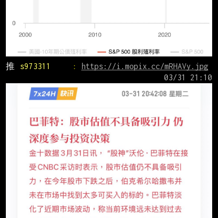
推 
s973311     
: 
https://i.mopix.cc/mRHAVy.jpg