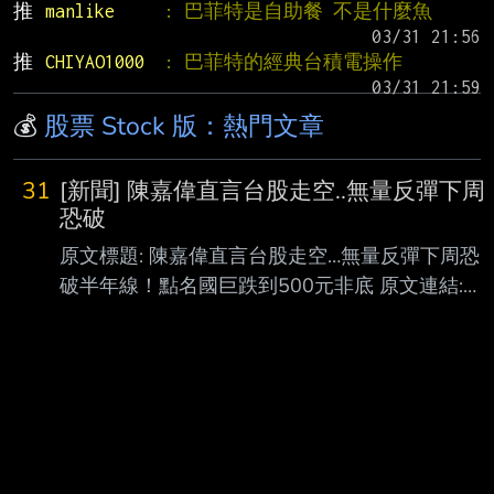
推 
manlike     
: 巴菲特是自助餐 不是什麼魚
推 
CHIYAO1000  
: 巴菲特的經典台積電操作
💰
股票 Stock 版：熱門文章
31
[新聞] 陳嘉偉直言台股走空..無量反彈下周
恐破
原文標題: 陳嘉偉直言台股走空…無量反彈下周恐
破半年線！點名國巨跌到500元非底 原文連結:
https://udn.com/news/story/12806/9677420?
from=udn-catebreaknews_ch2 發布時間：
2026-08-07 15:35 記者署名： 聯合新聞網／ 綜
合報導 原文內容: 台股在經歷短期反彈後，市場的
多空對決又變得熱起來。分析師陳嘉偉在影音節
目中直接開 嗆，強調台股跟國際科技股的空頭趨