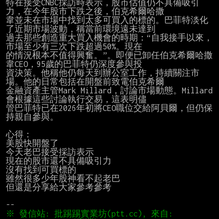
特在接受CNBC採訪時表示，股市估值仍不具備吸引
力，在今年股市下跌之後，伯克希爾哈撒

韋並未在市場中找到太多可買入的標的。巴菲特淡化
了近期市場波動，稱當前環境遠未達到

過去那些創造重大買入機會的時期：“自我接手以來，
市場至少有三次下跌超過50%。現在

的情況根本不值得興奮。”。即便已卸任伯克希爾哈撒
韋CEO，95歲的巴菲特仍深度參與投

資決策。他稱他仍每天到辦公室工作，持續關注市
場。他的日常包括在開盤前致電伯克希爾

金融資產主管Mark Millard，討論市場動態。Millard
會根據這些討論執行交易，這表明儘

管巴菲特已在2026年初將CEO職位交給阿貝爾，但仍保
持親自參與。

心得：

美股快開盤了

今天老巴接受採訪表示

現在的股市還不具備吸引力

沒有找到可買標的

雖然很多少年股神看不起老巴

但還是分享給大家參考參考

※ 發信站: 批踢踢實業坊(ptt.cc), 來自: 