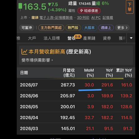
仟元 項目 營業收入淨額 本月： 26,773,179 去
年同期： 6,837,785 增減金額： 19,935,394 增
減百分比： 291.55 本年累計： 124,869,508
去年累計： 47,848,359 增減金額：
77,021,149 增減百分比： 160.97 備註/營收