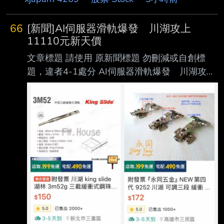
夜操盤了！ 心得/評論：
66
[新聞]AI伺服器滑軌爆發 川湖攻上
11110元新天價
文章標題 請使用 原新聞標題 勿刪減或自創標
題，違者4-1處分 AI伺服器滑軌爆發 川湖攻上
11110元新天價 南俊國際同步漲停 原文標
題： 請勿刪減或自創標題，違者4-1處分，此行
請刪除 AI伺服器滑軌爆發 川湖攻上11110元
新天價 南俊國際同步漲停 原文連結： 網址超
過一行，請用縮網址，連結不能點擊者板規 1-
2-2 處分。 https://tinyurl.com/3hn3enjh 發布時
間： 請勿張貼超過3天新聞 2026/08/07 記者署
名： 原文內容： 大盤重挫仍逆勢強攻 AI 伺服
器供應鏈