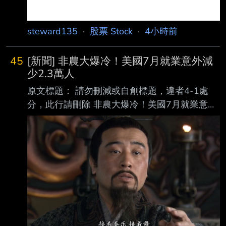
steward135
·
股票 Stock
·
4小時前
45
[新聞] 非農大爆冷！美國7月就業意外減
少2.3萬人
原文標題： 請勿刪減或自創標題，違者4-1處
分，此行請刪除 非農大爆冷！美國7月就業意外
減少2.3萬人 美股指數期貨拉升 原文連結： 網
址超過一行，請用縮網址，連結不能點擊者板規
1-2-2 處分。
https://news.cnyes.com/news/id/6565335 發布
時間： 請勿張貼超過3天新聞 2026-08-07
20:40 記者署名： 鉅亨網編譯段智恆 原文內
容： 美國勞工統計局 (BLS) 周五 (7 日) 公布最
新非農就業數據顯示，7 月新增就業人數意 外減