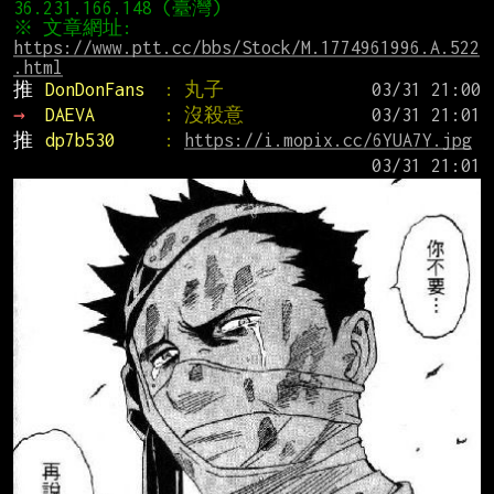
※ 文章網址: 
https://www.ptt.cc/bbs/Stock/M.1774961996.A.522
.html
推 
DonDonFans  
: 丸子
→ 
DAEVA       
: 沒殺意
推 
dp7b530     
: 
https://i.mopix.cc/6YUA7Y.jpg