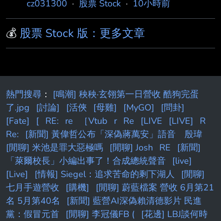
cz031300
·
股票 Stock
·
10小時前
💰
股票 Stock 版：更多文章
熱門搜尋
：
[鳴潮] 秧秧·玄翎第一日營收 酷狗完蛋
了.jpg
[討論]
[活俠
[母雞]
[MyGO]
[問卦]
[Fate]
[
RE:
re
［Vtub
r
Re
[LIVE
[LIVE]
R
Re:
[新聞] 黃偉哲公布「深偽蔣萬安」語音 殷瑋
[閒聊] 米池是罪大惡極嗎
[閒聊] Josh
RE
[新聞]
「萊爾校長」小編出事了！合成總統聲音
[live]
[Live]
[情報] Siegel：追求苦命的剩下湖人
[閒聊]
七月手遊營收
[購機]
[閒聊] 蔚藍檔案 營收 6月第21
名 5月第40名
[新聞] 藍營AI深偽賴清德影片 民進
黨：假冒元首
[閒聊] 李冠儀FB (
[花邊] LBJ談何時