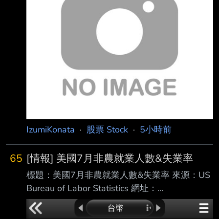
200萬本金，一路滾到400萬後，再貸600萬，
全投入股市，沒想到全 買在高點，其中最慘的
就是國巨（2327）。由於國巨近來從高點1200
多元，一路狂跌，讓不 少買到高點的投資人叫
苦，然分析師斷言，現在該檔跌到500元，還不
會是最底。 針對近期台股盤勢
IzumiKonata
·
股票 Stock
·
5小時前
65
[情報] 美國7月非農就業人數&失業率
標題：美國7月非農就業人數&失業率 來源：US
Bureau of Labor Statistics 網址：
https://www.bls.gov/ 內文： 美國7月非農就業
人口 前值修正為2.0萬（原公布5.7萬） 預期8.0