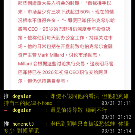
推 
dogalan     
: 即使不認同他的看法 但他能夠維
持自己的紀律不fomo
→ 
dogalan     
: 還是值得尊敬 穩到不行
推 
homenet9    
: 老巴到閒聊只會被說恐慌蛙 你賺
多少 對帳單呢