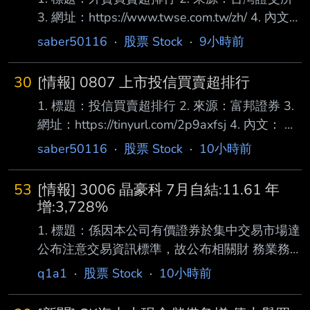
3. 網址：https://www.twse.com.tw/zh/ 4. 內文：
買超 1 2618 長榮航 22,000 2 1216 統一
saber50116
·
股票 Stock
·
9小時前
20,335 3 3231 緯創 17,158 4 00988A 主動統
一全球創新 16,442 5 2887 台新新光金 14,196
30
[情報] 0807 上市投信買賣超排行
6 1402 遠東新 14,004 7 2409 友達 13,144 8
1. 標題：投信買賣超排行 2. 來源：富邦證券 3.
2002 中鋼 12,050 9 8112 至上 8,478 10
網址：https://tinyurl.com/2p9axfsj 4. 內文： 買
00990A 主動元大AI新經濟
超 1 2610華航 6,997 2 2880華南金 6,911 3
saber50116
·
股票 Stock
·
10小時前
00953B群益優選非投等債 5,000 4 2027大成
鋼 4,865 5 2883凱基金 3,985 6 2886兆豐金
53
[情報] 3006 晶豪科 7月自結:11.61 年
2,849 7 1303南亞 1,758 8 2892第一金 1,291
增:3,728%
9 6239力成 1,253 10 2603長榮 1,183 11
1. 標題：係因本公司有價證券於集中交易市場達
2884玉山金 1,166 12 3
公布注意交易資訊標準，故公布相關財 務業務
等重大訊息，以利投資人區別瞭解。 2. 來源：
q1a1
·
股票 Stock
·
10小時前
公開資訊觀測站 3. 網址：
https://mops.twse.com.tw/mops/#/web/home 4.