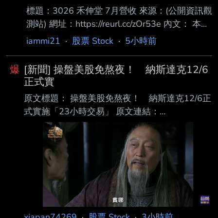
標題：3026 禾伸堂 7月營收 來源：(公開資訊觀
測站) 網址：https://reurl.cc/zOr53e 內文： 本資
料由 (上市公司)禾伸堂 公司提供 民國115年
iammi21
·
股票 Stock
·
5小時前
07月 單位：新台幣仟元 項目 營業收入淨額 本
月 1,500,937 去年同期 1,095,188 增減金額
爆
[新聞] 操盤美股免熬夜！ 納斯達克12/6
405,749 增減百分比 37.05 本年累計
正式實
9,216,573 去年累計 7,769,273 增減金額
原文標題： 操盤美股免熬夜！ 納斯達克12/6正
1,447,300 增減百分比 18.63 備註 / 營收變化原
式實施「23小時交易」 原文連結：
因說明 心得：神聖太陽堂，老蘇永遠的心魔，
https://reurl.cc/lnZamY 發布時間：2026.08.06
年增37
19:05 臺北時間 記者署名：記者｜鏡新聞 原文內
容： 納斯達克交易所，確定在今年12/6日，將交
易時間，延長為 23 小時，幾乎達到全天交易，
投信指出，雖然作業流程影響不大，但美股沒有
漲跌幅限制，夜間交易流動性不足，恐怕會 讓股
價波動更劇烈，而對習慣在台股收盤後，接續操
作美股的台灣投資人來說，彈性大增， 不用再熬
xjapan74269
·
股票 Stock
·
3小時前