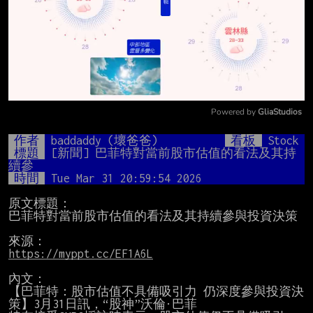
Powered by 
GliaStudios
Mute
作者
baddaddy (壞爸爸)
看板
Stock
標題
[新聞] 巴菲特對當前股市估值的看法及其持
續參
時間
Tue Mar 31 20:59:54 2026
原文標題：

巴菲特對當前股市估值的看法及其持續參與投資決策

https://myppt.cc/EF1A6L
內文：

【巴菲特：股市估值不具備吸引力 仍深度參與投資決
策】3月31日訊，“股神”沃倫·巴菲
