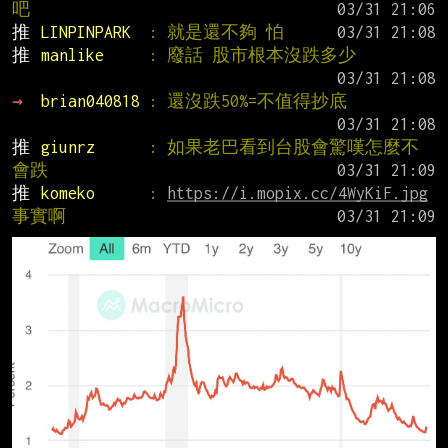
吧
推 
LINPINPARK  
: 就是還不夠 怕
推 
manlike     
: 廢話 股市根本沒跌多少
→ 
brian040818 
: 還沒跌50%=不值得抄底
推 
giunrz      
: 如果老巴看到台股會驚嘆怎麼不
會跌
推 
komeko      
: 
https://i.mopix.cc/4WyKiF.jpg
事實啊