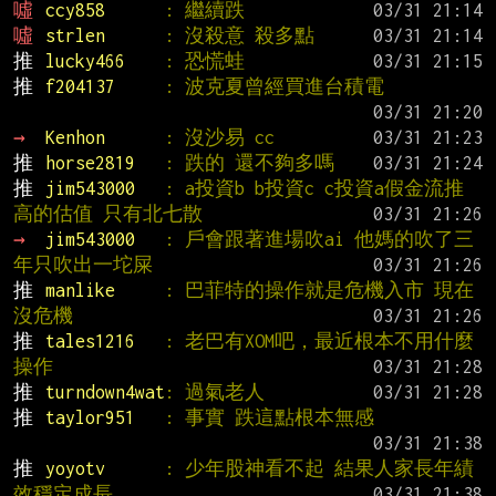
噓 
ccy858      
: 繼續跌
噓 
strlen      
: 沒殺意 殺多點
推 
lucky466    
: 恐慌蛙
推 
f204137     
: 波克夏曾經買進台積電
→ 
Kenhon      
: 沒沙易 cc
推 
horse2819   
: 跌的 還不夠多嗎
推 
jim543000   
: a投資b b投資c c投資a假金流推
高的估值 只有北七散
→ 
jim543000   
: 戶會跟著進場吹ai 他媽的吹了三
年只吹出一坨屎
推 
manlike     
: 巴菲特的操作就是危機入市 現在
沒危機
推 
tales1216   
: 老巴有XOM吧，最近根本不用什麼
操作
推 
turndown4wat
: 過氣老人
推 
taylor951   
: 事實 跌這點根本無感
推 
yoyotv      
: 少年股神看不起 結果人家長年績
效穩定成長