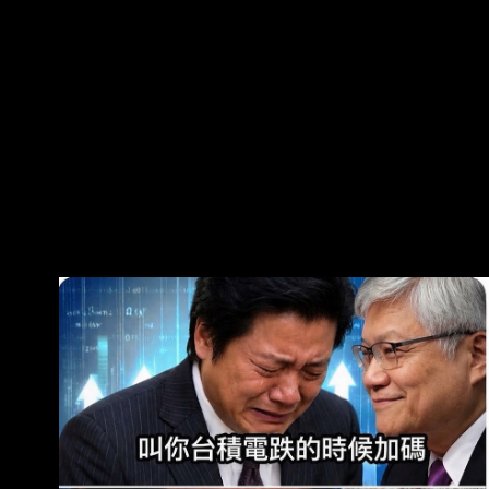
勢根本沒變！ 之前大盤的拉抬只不過是「無量反
彈」跟「最後逃命波」，接下來隨