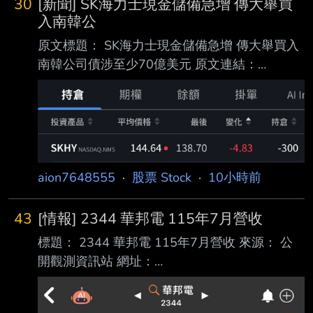
30
[新聞] SK海力士現金儲備急增 傳大舉買
內文： 1.事實發生日:115/08/07 2.發生緣由:本
入南韓公
公司接獲證券交易所通知，本公司有價證券交易
原文標題： SK海力士現金儲備急增 傳大舉買入
異常情事，爰奉證券 交易所指示公布下列訊
南韓公司債涉至少70億美元 原文連結：
息，以供投資人參酌。 3.財務業務資訊: 期
https://reurl.cc/xe1LE5 發布時間： 2026年8月7
間 (月) (季) (最近四季累計) ＝＝
日 週五 上午10:35 [GMT+8] 記者署名： Yahoo
＝＝ ＝＝＝＝＝＝＝
財經 原文內容： SK海力士(SKHY.US)截至第二
季末現金及現金等價物按季大增近62%，達到
88萬億韓圜。《 彭博》引述消息人士報道，SK
海力士正在擴大對當地公司債券的投資。多名信
aion7648555
·
股票 Stock
·
10小時前
貸分析師及 市場參與者估計，SK海力士今年已
購入10萬億韓圜至40萬億韓圜(約70億美元至
43
[情報] 2344 華邦電 115年7月營收
280億美
標題： 2344 華邦電 115年7月營收 來源： 公
開觀測資訊站 網址：
https://mopsov.twse.com.tw/mops/web/t51sb1
0?Stp=R1&TK= 民國115年07月 單位：新台幣