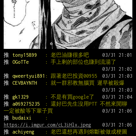
推 
tony15899   
: 老巴油賺很多吧
推 
OGoTTe      
: 手上剩的部位也賺到流湯了
推 
qweertyui891
: 跟著老巴投資00955
推 
CEVBAYNTH   
: 就一群邪教無腦買 遲早被殺爆
推 
gk1329      
: 不是有買google了
推 
a069275235  
: 還好巴先生沒用PTT 不然來閒聊
一定被酸等下輩子買
推 
budaixi     
: 
https://i.imgur.com/cL3iHlx.jpeg
推 
achiyeng    
: 老巴還想再遇到熔斷被做成梗圖