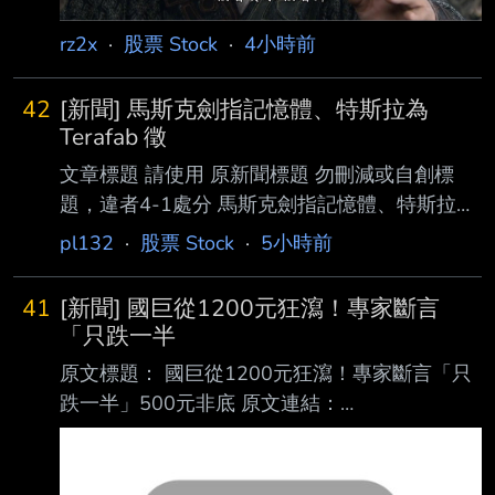
少 2.3 萬人，遠低市
rz2x
·
股票 Stock
·
4小時前
42
[新聞] 馬斯克劍指記憶體、特斯拉為
Terafab 徵
文章標題 請使用 原新聞標題 勿刪減或自創標
題，違者4-1處分 馬斯克劍指記憶體、特斯拉為
Terafab 徵 DRAM 人才 原文標題： 請勿刪減或
pl132
·
股票 Stock
·
5小時前
自創標題，違者4-1處分，此行請刪除 原文連
結： 網址超過一行，請用縮網址，連結不能點
41
[新聞] 國巨從1200元狂瀉！專家斷言
擊者板規 1-2-2 處分。
「只跌一半
https://tinyurl.com/2bx2axum 發布時間： 請勿
原文標題： 國巨從1200元狂瀉！專家斷言「只
張貼超過3天新聞 發布日期 2026 年 08 月 07
跌一半」500元非底 原文連結：
日 13:50 記者署名： 作者 MoneyDJ 原文內容：
https://www.setn.com/news/1885776 發布時
馬斯克（Elon Musk）似乎決心透過特斯拉（T
間： 2026/08/07 18:28:00 記者署名：許展溢
綜合報導 原文內容： 一名網友日前透露，花