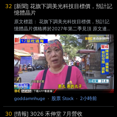
32
[新聞] 花旗下調美光科技目標價，預計記
憶體晶片
原文標題： 花旗下調美光科技目標價，預計記
憶體晶片價格將於2027年第二季見頂 原文連
結： https://hk.investing.com/news/stock-
market-news/article-1597646 發布時間：
2026-8-7 下午08:18 記者署名： Senad
Karaahmetovic 原文內容： 花旗銀行將美光科技
（Micron Technology）的目標股價從1,400美元
下調至1,150美元， 同時維持「買入」評級，理
由是對明年DRAM及NAND記憶體晶片定價前景
的預
goddamnhuge
·
股票 Stock
·
2小時前
30
[情報] 3026 禾伸堂 7月營收