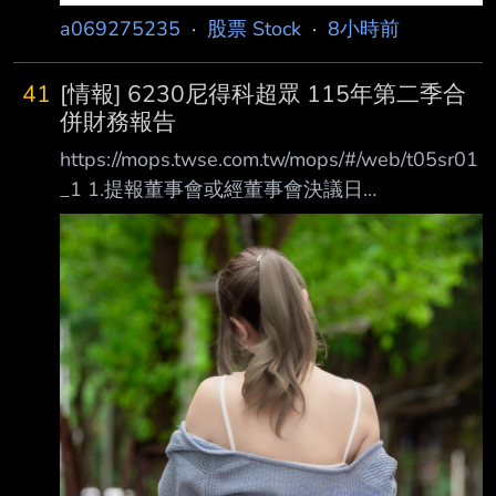
a069275235
·
股票 Stock
·
8小時前
41
[情報] 6230尼得科超眾 115年第二季合
併財務報告
https://mops.twse.com.tw/mops/#/web/t05sr01
_1 1.提報董事會或經董事會決議日
期:115/08/07 2.審計委員會通過日期:不適用 3.
財務報告或年度自結財務資訊報導期間 起訖日
期(XXX/XX/XX~XXX/XX/XX):
115/01/01~115/06/30 4.1月1日累計至本期止
營業收入(仟元):4,678,093 5.1月1日累計至本期
止營業毛利(毛損) (仟元):812,056 6.1月1日累計
至本期止營業利益(損失) (仟元):31,860 7