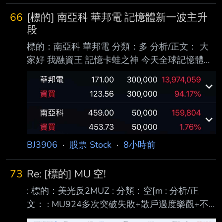
停損出場了，結果隔天卻常常反彈，甚至又回到
66
[標的] 南亞科 華邦電 記憶體新一波主升
停損價以上。 每次看到這種情況，我就會開始
段
懷疑自己： 是不是應該多等一天再出場，至少
標的：南亞科 華邦電 分類：多 分析/正文： 大
可以少賠一點？ 可是另一方面，我又覺得如果
家好 我融資王 記憶卡蛙之神 今天全球記憶體大
因為期待反彈而延後停損，好像就是在凹單，違
跌 台股不跌 很明顯有人知道今晚美股記憶體大
背了原本設定好的交易紀律。 想請問大家遇到
反攻 閃迪盤前暴跌都是假的 記憶體暴力V轉 新
這種情況都是怎麼處理的？ 希望能聽聽大家的
一波主升段開始 圖：上週四抄底華邦電 今天進
實戰經驗，謝謝！ ----- Sent fro
場南亞科 https://files.catbox.moe/hr1li8.png 進
退場機制： 短波30%停利 長波50%停利 不可能
再跌 沒有停損空間 ----- Sent from PttX on my
BJ3906
·
股票 Stock
·
8小時前
iPhone -- 哥哥 用融資的成本計算的
https://files.
73
Re: [標的] MU 空!
: 標的：美光反2MUZ : 分類：空[m : 分析/正
文： : MU924多次突破失敗+散戶過度樂觀+不
認為已經突破下降趨勢 :