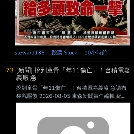
1,813 197
steward135
·
股票 Stock
·
10小時前
73
[新聞] 挖到童骨「年11傷亡」！台積電嘉
義廠 急
挖到童骨「年11傷亡」！台積電嘉義廠 急請布
袋戲壓煞 2026-08-05 東森新聞責任編輯 紀心
賢 台積電嘉義廠施工期間，工安事故頻傳。
（資料圖／東森新聞） 台積電位於嘉義科學園
區的先進封裝廠，在施工期間因為工安事故頻
傳，至今已累計造成 2人死亡、5人重傷、4人輕