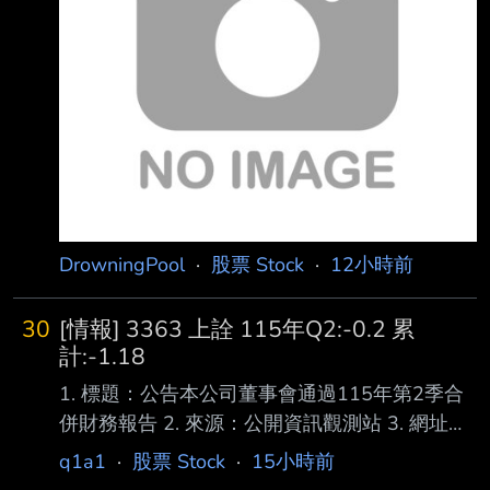
(XXX/XX/XX~XXX/XX/XX):115/01/01~115/06/
30 4.1月1日累計至本期止營業收入(仟
元):35,626,019 5.1月1日累計至本期止營業毛利
(毛損) (仟元):22,
DrowningPool
·
股票 Stock
·
12小時前
30
[情報] 3363 上詮 115年Q2:-0.2 累
計:-1.18
1. 標題：公告本公司董事會通過115年第2季合
併財務報告 2. 來源：公開資訊觀測站 3. 網址：
https://mops.twse.com.tw/mops/#/web/home 4.
q1a1
·
股票 Stock
·
15小時前
內文： 1.提報董事會或經董事會決議日