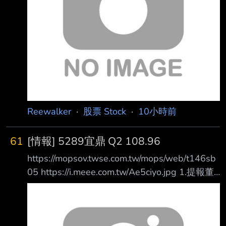
傷，加上工地過去曾挖掘出史前人骨遺骸，外界
因此出現不少 民俗傳聞。適逢關聖帝君聖誕，
廠區於6日下午1時邀請布袋戲團進場演出，祈求
施工平安 順利。對此，民俗專家廖大乙表示，
工地搭棚演戲除了替神明祝壽，也有安撫地方無
形眾 生的民俗意涵。 曾挖出45
Reewalker
·
股票 Stock
·
10小時前
61
[情報] 5289宜鼎 Q2 108.96
https://mopsov.twse.com.tw/mops/web/t146sb
05 https://i.meee.com.tw/Ae5ciyo.jpg 1.提報董
事會或經董事會決議日期:115/08/06 2.審計委員
會通過日期:115/08/06 3.財務報告或年度自結財
務資訊報導期間 起訖日期