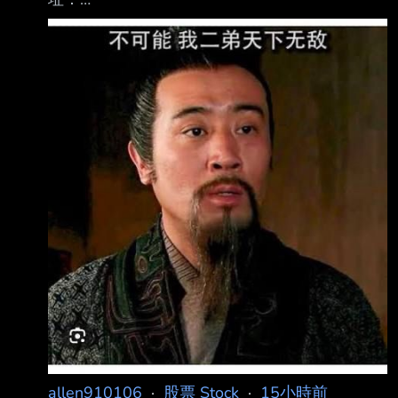
https://mopsov.twse.com.tw/mops/web/index 內
文： 本資料由 (上市公司) 聯電 公司提供 民國
115年07月 單位：新台幣仟元 項目 營業收入淨
額 本月： 23,844,045 去年同期： 20,040,049
增減金額： 3,803,996 增減百分比： 18.98 本
年累計： 153,614,609 去年累計：
136,656,663 增減金額： 16,957,946 增減百分
比： 12.41 備註/營收變化原因
allen910106
·
股票 Stock
·
15小時前