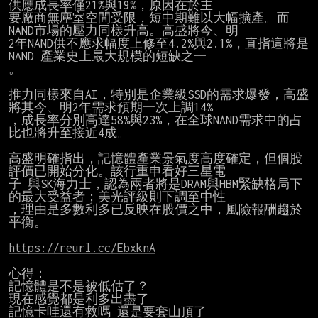
供應成長率僅21%與19%，原因在於主

要廠商無塵室空間受限，短中期難以大幅擴產。而
NAND市場的壓力同樣升高。高盛將今、明

2年NAND供不應求幅度上修至4.2%與2.1%，直指這將是 
NAND 產業史上最大規模的短缺之一

。

推力同樣來自AI，特別是企業級SSD的需求爆發，高盛
將其今、明2年需求預期一次上調14%

，成長率分別高達58%與23%，在全球NAND需求中的占
比也將升至接近4成。

高盛明確指出，記憶體產業景氣度高度確定，但個股
評價已開始分化。該行重申看好三星電

子 與SK海力士，認為兩者將是DRAM與HBM緊缺格局下
的最大受益者；美光評級則下調至中性

，理由是多數利多已反映在股價之中，風險報酬趨於
平衡。

https://reurl.cc/EbxknA
心得：

記憶體是不是被低估了？

現在感覺都是利多出盡了

記憶卡哇還有救嗎 還是要套山頂了
