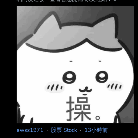
https://reurl.cc/5X8l7M 發布時間：2026/08/06
17:40 記者署名：記者 許麗珍 綜合報導 原文內
容： 【記者許麗珍／台北報導】緯創（3231）
高達174億元股利兩度遲發引發市場軒然大波及
股東不滿。金管會今表示經查緯創雖已於今發放
股利完畢，但有股東反映緯創「重訊發布 時間
不夠即時，內容恐有錯」等，將請證交所及台灣
集中保管結算所進一步調查，若真有 疏失可處
以新台幣3萬元至50萬元違約金，情節嚴
awss1971
·
股票 Stock
·
13小時前