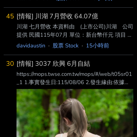
45
[情報] 川湖 7月營收 64.07億
川湖 七月營收 本資料由 (上市公司)川湖 公司
提供 民國115年07月 單位：新台幣仟元 項目 營
業收入淨額 本月 6,407,256 去年同期
davidaustin
·
股票 Stock
·
15小時前
1,406,573 增減金額 5,000,683 增減百分比
355.52 本年累計 22,687,022 去年累計
30
[情報] 3037 欣興 6月自結
9,589,506 增減金額 13,097,516 增減百分比
https://mops.twse.com.tw/mops/#/web/t05sr01
136.58 備註 / 營收變化原因說明 新產品開始出
_1 1.事實發生日:115/08/06 2.發生緣由:依據臺
貨，導致年對年營收增幅較大。
灣證券交易所股份有限公司通知辦理 3.財務業務
https://mopsov.twse.com.tw/mops/web/t05st10
資訊: 期間 (月) (季) (最近四季累計) ------ ------
_ifrs
----------------- ------------------------ 最近
1月 與去年 最近1季 與去年 114年第3季至 科目
(115年6月) 同期增減 (115年第2季) 同期增減
115年第2季 核閱數 (%) 核閱數