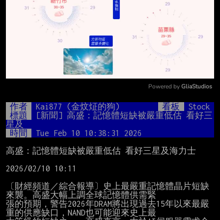
Powered by 
GliaStudios
Mute
作者
Kai877 (金炆炡的狗)
看板
Stock
標題
[新聞] 高盛：記憶體短缺被嚴重低估 看好三
星及
時間
Tue Feb 10 10:38:31 2026
高盛：記憶體短缺被嚴重低估 看好三星及海力士

2026/02/10 10:11

〔財經頻道／綜合報導〕史上最嚴重記憶體晶片短缺
來襲。高盛大幅上調全球記憶體供需緊

張的預期，警告2026年DRAM將出現過去15年以來最嚴
重的供應缺口，NAND也可能迎來史上最
