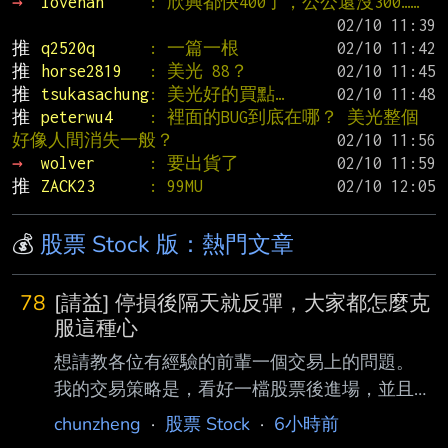
→ 
lovehan     
: 欣興都快400了，公公還沒300……
推 
q2520q      
: 一篇一根
推 
horse2819   
: 美光 88？
推 
tsukasachung
: 美光好的買點…
推 
peterwu4    
: 裡面的BUG到底在哪？ 美光整個
好像人間消失一般？
→ 
wolver      
: 要出貨了
推 
ZACK23      
: 99MU
💰
股票 Stock 版：熱門文章
78
[請益] 停損後隔天就反彈，大家都怎麼克
服這種心
想請教各位有經驗的前輩一個交易上的問題。
我的交易策略是，看好一檔股票後進場，並且固
定設 5% 停損。 但最近遇到一個很困擾的情
chunzheng
·
股票 Stock
·
6小時前
況，就是很多股票在跌到停損價時，我都照紀律