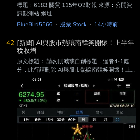
標題：6183 關貿 115年Q2財報 來源：公開資
訊觀測站 網址：
https://mopsov.twse.com.tw/mops/web/t05sr01
BlueBird5566
·
股票 Stock
·
14小時前
_1 內文： 1.提報董事會或經董事會決議日
期:115/08/06 2.審計委員會通過日期:115/08/06
42
[新聞] AI與股市熱讓南韓笑開懷！上半年
3.財務報告或年度自結財務資訊報導期間 起訖日
稅收增
期
原文標題： 請勿刪減或自創標題，違者4-1處
(XXX/XX/XX~XXX/XX/XX):115/01/01~115/06/
分，此行請刪除 AI與股市熱讓南韓笑開懷！上
30 4.1月1日累計至本期止營業收入(仟
半年稅收增長17.4%，三星、SK海力士和散戶成
元):1359348 5.1月1日累計至本期止營業毛利
國庫金雞母 原文連結： 網址超過一行，請用縮
(毛損) (仟元):6
網址，連結不能點擊者板規 1-2-2 處分。
https://www.storm.mg/article/11154610 發布
時間： 請勿張貼超過3天新聞 8/6 記者署名： 原
文內容： 隨著人工智慧（AI）帶動全球半導體
景氣強勁復甦，國內擁有兩大記憶體供應商的南
韓， 其政府財政也隨之迎來久違的巨大紅利。