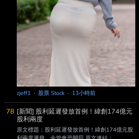
zjeff1
·
股票 Stock
·
13小時前
78
[新聞] 股利延遲發放首例！緯創174億元
股利兩度
原文標題：股利延遲發放首例！緯創174億元股
利兩度遲發 金管會恐開罰 原文連結：