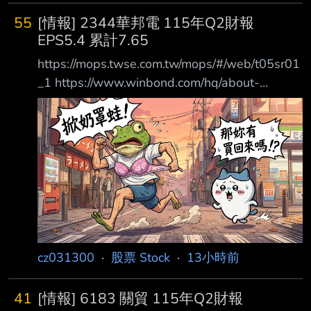
55
[情報] 2344華邦電 115年Q2財報
EPS5.4 累計7.65
https://mops.twse.com.tw/mops/#/web/t05sr01
_1 https://www.winbond.com/hq/about-
winbond/investor/investor-conference/ ?
__locale=zh_TW 1.提報董事會或經董事會決議
日期:115/08/06 2.審計委員會通過日
期:115/08/06 3.財務報告或年度自結財務資訊報
導期間 起訖日期
(XXX/XX/XX~XXX/XX/XX):115/01/01~115/06/
30 4.1月1日累
cz031300
·
股票 Stock
·
13小時前
41
[情報] 6183 關貿 115年Q2財報