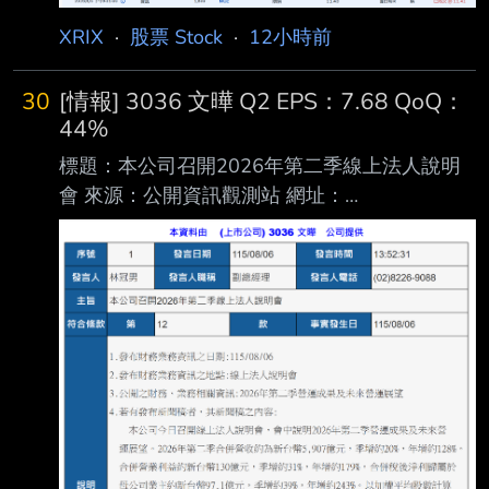
https://i.urusai.cc/OkagI.png : 進退場機制： :
XRIX
·
股票 Stock
·
12小時前
(喊多喊空者，必須有停損機制。 長期投資、討
論、心得類免填) : 進場:MUZ 11.4 (進太早了，
30
[情報] 3036 文曄 Q2 EPS：7.68 QoQ：
我是看著SOXL的線圖進的，結果沒想到MU今天
44%
有點強) : 退場:MUZ 10.45 : MU到861附近看情
標題：本公司召開2026年第二季線上法人說明
況分批止盈 861附近的支撐直接破了，那接下來
會 來源：公開資訊觀測站 網址：
往826附近看了 然後觀察看看繼續往下
https://mopsov.twse.com.tw/mops/web/t05sr01
_1 內文： https://i.urusai.cc/vQSHh.png
https://i.urusai.cc/eVhog.png 好像有點厲害@@
--