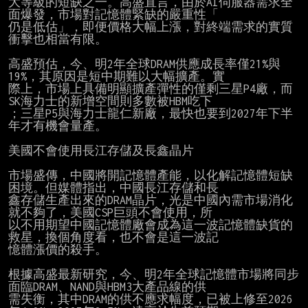
大等級的短缺之一。高盛直言，由於AI伺服器需求全
面爆發，市場對記憶體緊缺的嚴重性「

仍是低估」，即便價格大幅上漲，對終端需求的實質
衝擊也相當有限。

高盛預估，今、明2年全球DRAM供應成長率僅21%與
19%，其原因是短中期難以大幅擴產。實

際上，市場上具備明顯擴產彈性的僅剩三星P4廠，而
SK海力士的新增空間則多數被HBM吃下

；三星P5與海力士龍仁新廠，最快也要到2027年下半
年才有機會量產。

美國不會使用長江存儲及長鑫晶片

市場盛傳，中國將開記憶體產能，以化解記憶體短缺
困境。但媒體指出，中國長江存儲和長

鑫存儲生產出來的DRAM晶片，光是中國內需市場消化
就不夠了，美國CSP巨頭不會使用，所

以不用期望中國記憶體廠會成為這一波記憶體缺貨的
救星，換個角度看，也不會是這一波記

憶體漲價的殺手。

根據高盛最新研究，今、明2年全球記憶體市場將同步
面臨DRAM、NAND與HBM3大產品線的供

需失衡，其中DRAM的供不應求幅度，已被上修至2026