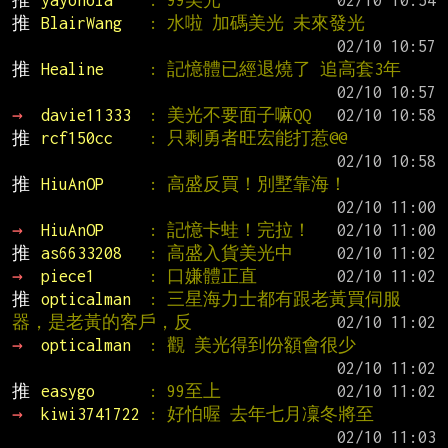
推 
yayohola    
: 99美光
推 
BlairWang   
: 水啦 加碼美光 未來發光
推 
Healine     
: 記憶體已經退燒了 追高套3年
→ 
davie11333  
: 美光不要面子嘛QQ
推 
rcf150cc    
: 只剩勇者旺宏能打惹@@
推 
HiuAnOP     
: 高盛反買！別墅靠海！
→ 
HiuAnOP     
: 記憶卡蛙！完拉！
推 
as6633208   
: 高盛入貨美光中
→ 
piece1      
: 口嫌體正直
推 
opticalman  
: 三星海力士都有跟老黃買伺服
器，是老黃的客戶，反
→ 
opticalman  
: 觀 美光得到份額會很少
推 
easygo      
: 99至上
→ 
kiwi3741722 
: 好怕喔 去年七月凜冬將至