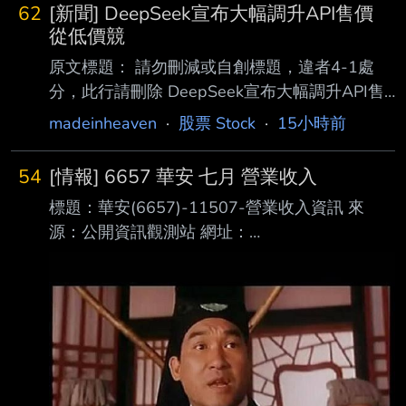
62
[新聞] DeepSeek宣布大幅調升API售價
從低價競
原文標題： 請勿刪減或自創標題，違者4-1處
分，此行請刪除 DeepSeek宣布大幅調升API售
價 從低價競爭轉向商業化獲利 原文連結： 網址
madeinheaven
·
股票 Stock
·
15小時前
超過一行，請用縮網址，連結不能點擊者板規
1-2-2 處分。
54
[情報] 6657 華安 七月 營業收入
https://news.cnyes.com/news/id/6562114 發布
標題：華安(6657)-11507-營業收入資訊 來
時間： 請勿張貼超過3天新聞 2026-08-06
源：公開資訊觀測站 網址：
14:10 記者署名： 劉祥航 原文內容： 曾以「破
https://mopsov.twse.com.tw/mops/web/index 內
壞式定價」震撼全球 AI 市場的中國新創公司
文： 本資料由 (上市公司)華安 公司提供 民國
DeepSeek，周四 (6 日) 正式宣 布將調升其 API
115年07月 單位：新台幣仟元 項目 營業收入淨
服務的定價
額 本月 614 去年同期 493 增減金額 121 增減
百分比 24.54 本年累計 3,857 去年累計 3,770
增減金額 87 增減百分比 2.31 備註 / 營收變化原
因說明 1.各項增減百分比資訊，如數值逾越