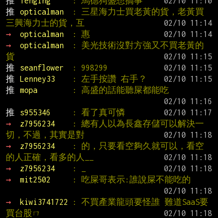
推 
Tenging     
: 馬德狗盛想搞事
推 
opticalman  
: 三星海力士買老黃的貨，老黃買
三興海力士的貨，互
→ 
opticalman  
: 惠
→ 
opticalman  
: 美光技術沒對方強又不買老黃的
貨
推 
seanflower  
: 998299
推 
Lenney33    
: 左手按讚 右手？
推 
mopa        
: 高盛的話能聽屎都能吃
推 
s955346     
: 看了真可憐
→ 
z7956234    
: 總有人以為長鑫存儲可以解決一
切，不過，其實是對
→ 
z7956234    
: 的，只要看空夠久就可以，看空
的人正確，看多的人__
→ 
z7956234    
: _
→ 
mit2502     
: 吃屎哥表示:誰說屎不能吃的
→ 
kiwi3741722 
: 不買產業龍頭要怪誰 難道SaaS要
買台股ㄇ