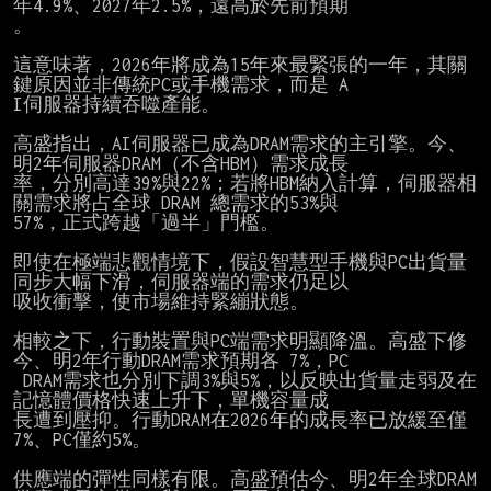
年4.9%、2027年2.5%，遠高於先前預期

。

這意味著，2026年將成為15年來最緊張的一年，其關
鍵原因並非傳統PC或手機需求，而是 A

I伺服器持續吞噬產能。

高盛指出，AI伺服器已成為DRAM需求的主引擎。今、
明2年伺服器DRAM（不含HBM）需求成長

率，分別高達39%與22%；若將HBM納入計算，伺服器相
關需求將占全球 DRAM 總需求的53%與

57%，正式跨越「過半」門檻。

即使在極端悲觀情境下，假設智慧型手機與PC出貨量
同步大幅下滑，伺服器端的需求仍足以

吸收衝擊，使市場維持緊繃狀態。

相較之下，行動裝置與PC端需求明顯降溫。高盛下修
今、明2年行動DRAM需求預期各 7%，PC

 DRAM需求也分別下調3%與5%，以反映出貨量走弱及在
記憶體價格快速上升下，單機容量成

長遭到壓抑。行動DRAM在2026年的成長率已放緩至僅
7%、PC僅約5%。

供應端的彈性同樣有限。高盛預估今、明2年全球DRAM