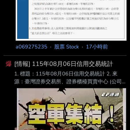
a069275235
·
股票 Stock
·
17小時前
爆
[情報] 115年08月06日信用交易統計
1. 標題：115年08月06日信用交易統計 2. 來
源：臺灣證券交易所、證券櫃檯買賣中心 (公司
名、網站名) 3. 網址：https://reurl.cc/E2xlzv
https://reurl.cc/V3AOXA (請善用縮網址工具) 4.
內文： 115年08月06日信用交易統計 項目 買進
賣出 現金(券)償還 前日餘額 今日餘額 融資(交易
單位) 361,806 300,476 4,257 8,901,189
8,958,262 融券(交易單位) 28,775 25,282