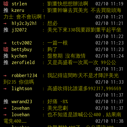
噓 
strlen      
: 劉董快想想辦法啊
推 
kzeru       
: 劉董幹嘛去買美光 不去買龍頭海
力士 會不會玩啊！
→ 
h1y2c3y2h1  
: 想必
推 
j32072      
: 美光下來330我要跟劉董平起平坐
→ 
tctv2002    
: 一篇一根
噓 
bettybuy    
: 夠了
推 
kychen      
: 盤整期 沒有激情
推 
zerofield   
: 又是高盛看一次罵一次 99公公
→ 
robber1234  
: 我記得這間昨天不是才降評美光
到235 你信嗎
→ 
lightson    
: 高盛吹得比誰還多992317,996669
推 
wwrand23    
: 好痛 -8%
→ 
lovehan     
: 美光悲劇
→ 
lovehan     
: 也不知道是誰喊公公400，結果南
電先400……