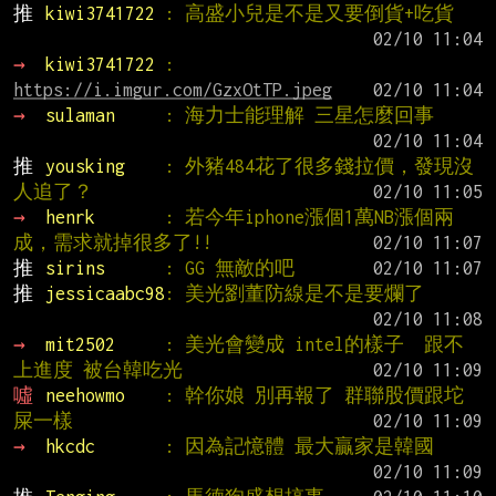
推 
kiwi3741722 
: 高盛小兒是不是又要倒貨+吃貨
→ 
kiwi3741722 
: 
https://i.imgur.com/GzxOtTP.jpeg
→ 
sulaman     
: 海力士能理解 三星怎麼回事
推 
yousking    
: 外豬484花了很多錢拉價，發現沒
人追了？
→ 
henrk       
: 若今年iphone漲個1萬NB漲個兩
成，需求就掉很多了!!
推 
sirins      
: GG 無敵的吧
推 
jessicaabc98
: 美光劉董防線是不是要爛了
→ 
mit2502     
: 美光會變成 intel的樣子  跟不
上進度 被台韓吃光
噓 
neehowmo    
: 幹你娘 別再報了 群聯股價跟坨
屎一樣
→ 
hkcdc       
: 因為記憶體 最大贏家是韓國