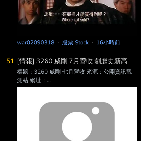
999999.99或分母為
war02090318
·
股票 Stock
·
16小時前
51
[情報] 3260 威剛 7月營收 創歷史新高
標題：3260 威剛 七月營收 來源：公開資訊觀
測站 網址：
https://mops.twse.com.tw/mops/#/web/t146sb
05?companyId=3260 內文： 本資料由 (上櫃公
司) 威剛 公司提供 民國115年07月 單位：新台
幣仟元 項目 營業收入淨額 本月： 18,379,079
去年同期： 4,261,406 增減金額： 14,117,673
增減百分比： 331.29 本年累計： 82,650,603
去年累計： 26,945,572 增減金額： 55,705,03