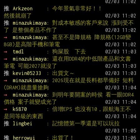
推 
Arkzeon     
: 今年景氣非常好！！           
然後就崩了
推 
minazukimaya
: 對成本敏感的客戶來說 漲到受不
了 是整個產品不作了
→ 
minazukimaya
: 甚至不是降規格 降規格(12GB變
8GB)是高階手機和筆電
→ 
tmdl        
: 狗屎股  下去
→ 
minazukimaya
: 還在用DDR4的中低階產品和文書
筆電 可能2027就沒了
推 
kevin05233  
: 出貨文～
→ 
minazukimaya
: 2026現在就是長料都早備好 短料
(DRAM)就盡量搶夠
→ 
minazukimaya
: 到明年要開案的時侯 看一眼DDR4
價格 案子就變成光了
→ 
k6870       
: 倍增EPS 也沒有10，跟航海王不
是同等級的東西
推 
lingbei     
: 記憶體第一季還是可以玩拉
推 
herrowui    
: 出貨了！