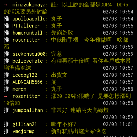
→ 
minazukimaya
: 註: 以上說的全都是DDR4  DDR5
的狀況要另外討論
推 
apolloapollo
: 丸子
推 
PTTallener  
: 丸子
推 
homerunball 
: 先崩為敬
推 
roseritter  
: 中低階手機  今年難做啊  啥都
漲
推 
siekensou000
: 完惹
推 
believefate 
: 有種再漲十倍啊 看你客戶成本暴
增準備泡沫
推 
icedog122   
: 出貨文
推 
ALDNOAH5566 
: 崩
推 
merom       
: 丸子
→ 
roseritter  
: 漲20-30%都很喘了 是要怎樣漲到
10倍XD
推 
jumpballfan 
: 非常好 連續兩天亮綠燈
推 
gillian21   
: 哪年不好?
推 
vmcjormp    
: 新鮮糕點出爐大家快吃