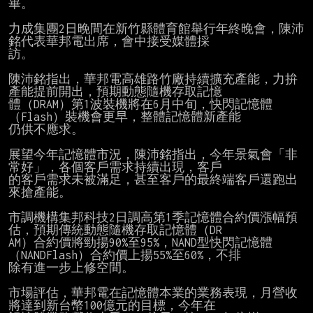
畢。

力成集團2日晚間在新竹縣體育館舉行年終晚會，陳沛
銘代表華邦電出席，會中接受媒體採

訪。

陳沛銘指出，華邦電高雄路竹廠持續擴充產能，力拚
產能提前開出，預期動態隨機存取記憶

體（DRAM）第1波裝機將在6月中旬，快閃記憶體
（Flash）裝機會更早，整體記憶體新產能

仍供不應求。

展望今年記憶體市況，陳沛銘指出，今年景氣會「非
常好」，各個客戶需求持續出現，客戶

的客戶需求未被滿足，甚至客戶的最終端客戶還跑出
來搶產能。

市調機構集邦科技2日調高第1季記憶體合約價漲幅預
估，預期傳統動態隨機存取記憶體（DR

AM）合約價將勁揚90%至95%，NAND型快閃記憶體
（NANDFlash）合約價上揚55%至60%，不排

除有進一步上修空間。

市場評估，華邦電在記憶體本業的業務表現，月營收
將達到新台幣100億元的目標，今年在
