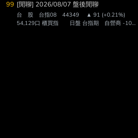
99
[閒聊] 2026/08/07 盤後閒聊
台 股 台指08 44349 ▲ 91 (+0.21%)
54,129口 櫃買指 日盤 台指期 自營商 -100
投信 -1,086 外資 +1,449 台指選 自營商 -802
投信 -1,600 外資 -4,175 上市 漲停家數 (+10%)
14 (中化生、川湖、柏騰、台虹、時碩工業、中
福、新光鋼、台橡、 統新、富邦媒、承啟、晶心
科、LINEPAY、百一) (凌航、雙鍵、勤誠) 上櫃 漲
停家數 (+10%) 13 成交量排行： 成交值排行：台
積電、、南亞 資料來源：臺灣證券交易所、臺灣
期貨交