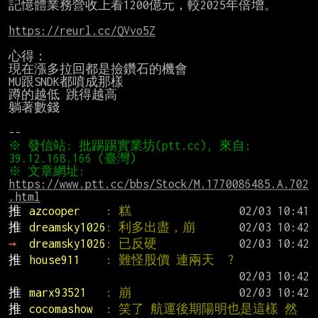
記憶體業務營收上看1200億元，較2025年倍增。

https://reurl.cc/QVvo5Z
心得：

現在漲多拉回都是撿鑽石的機會

MU跟SNDK都噴成那樣

蹲的越低 跳得越高

躺著數錢

※ 發信站: 批踢踢實業坊(ptt.cc), 來自: 
※ 文章網址: 
https://www.ptt.cc/bbs/Stock/M.1770086485.A.702
.html
推 
azcooper    
: 糕
推 
dreamsky1026
: 利多出盡，崩
→ 
dreamsky1026
: 已反硬
推 
house911    
: 難怪股價 連兩天  ?
推 
marx93521   
: 崩
推 
cocomashow  
: 笑了 航運後期陽明也是這樣 然