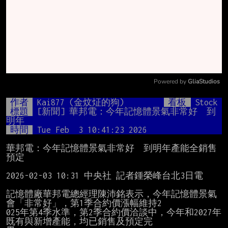
Powered by 
GliaStudios
Mute
作者
Kai877 (金炆炡的狗)
看板
Stock
標題
[新聞] 華邦電：今年記憶體景氣非常好　到
明年
時間
Tue Feb  3 10:41:23 2026
華邦電：今年記憶體景氣非常好　到明年產能全銷售
預定

2026-02-03 10:31 中央社 記者鍾榮峰台北3日電

記憶體廠華邦電總經理陳沛銘表示，今年記憶體景氣
會「非常好」，第1季合約價漲幅維持2

025年第4季水準，第2季合約價洽談中，今年和2027年
既有與新增產能，均已銷售及預定完
