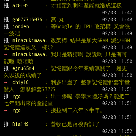
推 
az0102      
: 才預定到明年產能就漲成這樣
推 
gn077716076 
: 蒸 丸
推 
jorden      
: 等Google 的 TPU 改架構 又會漲
一波吧
推 
minazukimaya
: 改架構 結果是加大SRAM 減少HBM 
記憶體這次又一樣(?
→ 
minazukimaya
: 我只是猜猜啊 說說啊 只是有可
能喔 嘻嘻嘻
推 
ejru65m4    
: 記憶體跟今年業績無關了  是更
久以後的成績了
→ 
chiy16      
: 利多出盡了 整個記憶體都套牢量
驚人  怎麼解套?????
推 
rgo         
: 出一張嘴 學學大陸好嗎？能把二
七年開出來的產能直
→ 
rgo         
: 接拉到二六年下半年。
推 
Dia149      
: 營收已是落後資訊了