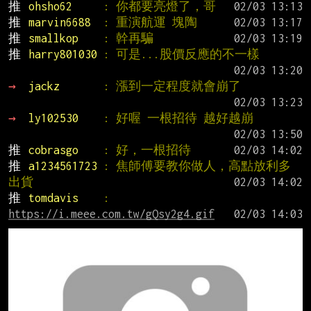
推 
ohsho62     
: 你都要亮燈了，哥
推 
marvin6688  
: 重演航運 塊陶
推 
smallkop    
: 幹再騙
推 
harry801030 
: 可是...股價反應的不一樣
→ 
jackz       
: 漲到一定程度就會崩了
→ 
ly102530    
: 好喔 一根招待 越好越崩
推 
cobrasgo    
: 好，一根招待
推 
a1234561723 
: 焦師傅要教你做人，高點放利多
出貨
推 
tomdavis    
: 
https://i.meee.com.tw/gQsy2g4.gif