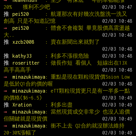
→ 
heavensun   
: 至少一有保底 一年的單都能漲
20%    獲利不少吧
推 
pei520      
: 航運那次有好幾次洗盤洗一洗又
創高 只是不知道記憶
→ 
pei520      
: 體會不會複製 畢竟股價高震盪越
大..
推 
xzcb2008    
: 賣在新聞出來就對了
推 
kathy33     
: 利多不漲很危險
推 
roseritter  
: 做長作短 看個人  短線出在13X
高手高高手
→ 
minazukimaya
: 重點是現在顆粒現貨價Ssion Low
是低於Q1合約價的喔
→ 
minazukimaya
: eTT顆粒現貨更只是有一半多一點
的價格($6~6.5)
推 
Xration     
: 利多出盡
→ 
minazukimaya
: 當然現貨成交非常少 也沒人追價 
但關鍵就是現貨價
→ 
minazukimaya
: 衝不上去 Q2合約就沒辦法維持
20-30%漲幅了