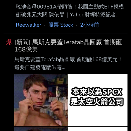
https://www.ctee.com.tw/news/202608077009
瑤池金母00981A帶頭衝！我國主動式ETF規模
96-430701 發布時間： 請勿張貼超過3天新聞
衝破兆元大關 陳依旻｜Yahoo財經特派記者
2026.08.07 11:25 記者署名： 中時即時 蔡宗穎
2026年8月7日週五 我國海內外加上債券型主動
Reewalker
·
股票 Stock
·
2小時前
原文內容： 伊朗試圖禁止美國與以色列船隻使
式ETF規模破兆元！在瑤池金母的主動統一台股
增長（00981A ）等熱門標的強勢領軍下，帶動
爆
[新聞] 馬斯克要蓋Terafab晶圓廠 首期砸
整體台股主動式 ETF 總規模攀升至8,687億元，
168億美
若再加上 海外股票型與債券型商品，全台主動
馬斯克要蓋Terafab晶圓廠 首期砸168億美元！
式 ETF 總規模已一舉跨過「1 兆元」大關，顯見
還要自建發電廠供電
資 金正加速湧入主動管理商品。 ETF Exchange
https://udn.com/news/story/6811/9676350
Traded Funds sign. Invesment, trading
2026-08-07 08:35 經濟日報 葉亭均 馬斯克的
太空公司SpaceX與電動車公司特斯拉（Tesla）
初期將投入168億美元，在美國德 州格萊姆斯郡
（Grimes County）興建名為Terafab的先進AI半
導體製造園區，同時還計劃 自建天然氣發電廠以
支援電力。此時正值這兩家公司正全力爭取對未
來發展至關重要的晶 片產能。 在目前全球晶片