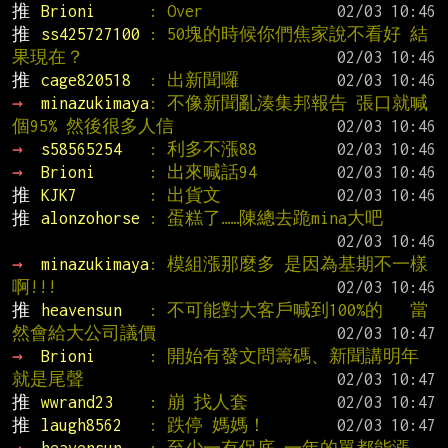
推 
Brioni      
: Over
推 
ss425727100 
: 50塊的時候你們焦家說不看好 結
果現在？
推 
cage820518  
: 出新聞囉
→ 
minazukimaya
: 不像新聞亂湊集邦報告 張口就喊
個95% 然後很多人信
→ 
s58565254   
: 利多不漲88
→ 
Brioni      
: 出來喊話94
推 
KJK7        
: 出貨文
推 
alonzohorse 
: 蛋糕了……陳總去跪mina大吧
→ 
minazukimaya
: 模組漲那麼多 是因為基期不一樣
啊!!!
推 
heavensun   
: 不可能對大客戶喊到100%的   當
然會給大公司議價
→ 
Brioni      
: 開始有發文問籌碼、新聞講明年
就是尾聲
推 
wwrand23    
: 崩 找人套
推 
laugh8562   
: 跌停 媽媽！