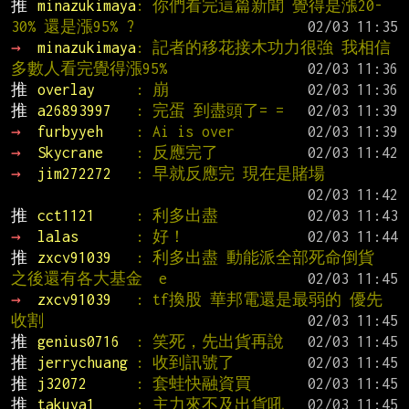
推 
minazukimaya
: 你們看完這篇新聞 覺得是漲20-
30% 還是漲95% ?
→ 
minazukimaya
: 記者的移花接木功力很強 我相信
多數人看完覺得漲95%
推 
overlay     
: 崩
推 
a26893997   
: 完蛋 到盡頭了= =
→ 
furbyyeh    
: Ai is over
→ 
Skycrane    
: 反應完了
→ 
jim272272   
: 早就反應完 現在是賭場
推 
cct1121     
: 利多出盡
→ 
lalas       
: 好！
推 
zxcv91039   
: 利多出盡 動能派全部死命倒貨 
之後還有各大基金  e
→ 
zxcv91039   
: tf換股 華邦電還是最弱的 優先
收割
推 
genius0716  
: 笑死，先出貨再說
推 
jerrychuang 
: 收到訊號了
推 
j32072      
: 套蛙快融資買
推 
takuya1     
: 主力來不及出貨吼