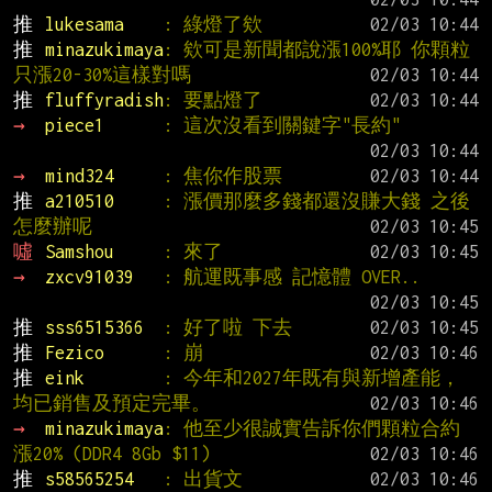
推 
lukesama    
: 綠燈了欸
推 
minazukimaya
: 欸可是新聞都說漲100%耶 你顆粒
只漲20-30%這樣對嗎
推 
fluffyradish
: 要點燈了
→ 
piece1      
: 這次沒看到關鍵字"長約"
→ 
mind324     
: 焦你作股票
推 
a210510     
: 漲價那麼多錢都還沒賺大錢 之後
怎麼辦呢
噓 
Samshou     
: 來了
→ 
zxcv91039   
: 航運既事感 記憶體 OVER..
推 
sss6515366  
: 好了啦 下去
推 
Fezico      
: 崩
推 
eink        
: 今年和2027年既有與新增產能，
均已銷售及預定完畢。
→ 
minazukimaya
: 他至少很誠實告訴你們顆粒合約
漲20% (DDR4 8Gb $11)
推 
s58565254   
: 出貨文