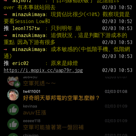
→ 
asjh612     
: 十日均線都跌破了 記憶體is 
over 有本事就站回去
→ 
minazukimaya
: 現貨佔比很少(<10%) 觀察現貨是
要看Session Low和
推 
leon1757tw  
: 只到明年 崩
→ 
minazukimaya
: 追價狀況，這是判斷下游成本的
重點 因為下游有很多
→ 
minazukimaya
: 成本敏感的(中低階手機、低階網
通)
推 
eric02      
: 原來是綠燈 
https://i.mopix.cc/uap79r.jpg