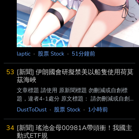
laptic
·
股票 Stock
·
51分鐘前
53
[新聞] 伊朗國會研擬禁美以船隻使用荷莫
茲海峽
文章標題 請使用 原新聞標題 勿刪減或自創標
題，違者4-1處分 原文標題： 請勿刪減或自創標
題，違者4-1處分，此行請刪除 伊朗國會研擬禁
DustToDust
·
股票 Stock
·
1小時前
美以船隻使用荷莫茲海峽草案 違者罰貨物價值2
成金額 原文連結： 網址超過一行，請用縮網
34
[新聞] 瑤池金母00981A帶頭衝！我國主
址，連結不能點擊者板規 1-2-2 處分。
動式ETF規