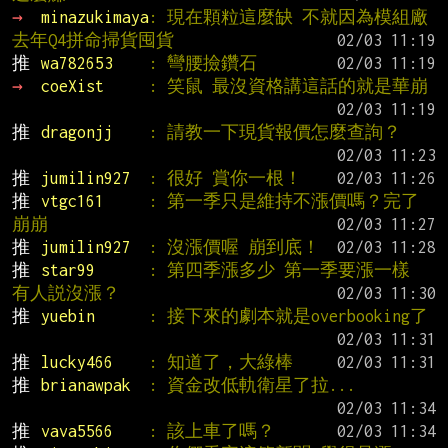
→ 
minazukimaya
: 現在顆粒這麼缺 不就因為模組廠
去年Q4拼命掃貨囤貨
推 
wa782653    
: 彎腰撿鑽石
→ 
coeXist     
: 笑鼠 最沒資格講這話的就是華崩
推 
dragonjj    
: 請教一下現貨報價怎麼查詢？
推 
jumilin927  
: 很好 賞你一根！
推 
vtgc161     
: 第一季只是維持不漲價嗎？完了
崩崩
推 
jumilin927  
: 沒漲價喔 崩到底！
推 
star99      
: 第四季漲多少 第一季要漲一樣 
有人説沒漲？
推 
yuebin      
: 接下來的劇本就是overbooking了
推 
lucky466    
: 知道了，大綠棒
推 
brianawpak  
: 資金改低軌衛星了拉...
推 
vava5566    
: 該上車了嗎？