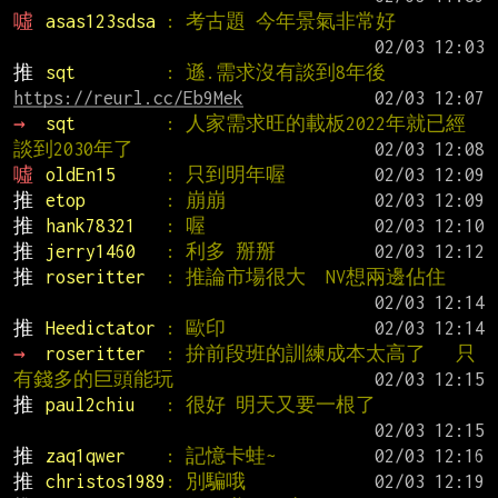
噓 
asas123sdsa 
: 考古題 今年景氣非常好
推 
sqt         
: 遜.需求沒有談到8年後 
https://reurl.cc/Eb9Mek
→ 
sqt         
: 人家需求旺的載板2022年就已經
談到2030年了
噓 
oldEn15     
: 只到明年喔
推 
etop        
: 崩崩
推 
hank78321   
: 喔
推 
jerry1460   
: 利多 掰掰
推 
roseritter  
: 推論市場很大  NV想兩邊佔住
推 
Heedictator 
: 歐印
→ 
roseritter  
: 拚前段班的訓練成本太高了   只
有錢多的巨頭能玩
推 
paul2chiu   
: 很好 明天又要一根了
推 
zaq1qwer    
: 記憶卡蛙~
推 
christos1989
: 別騙哦