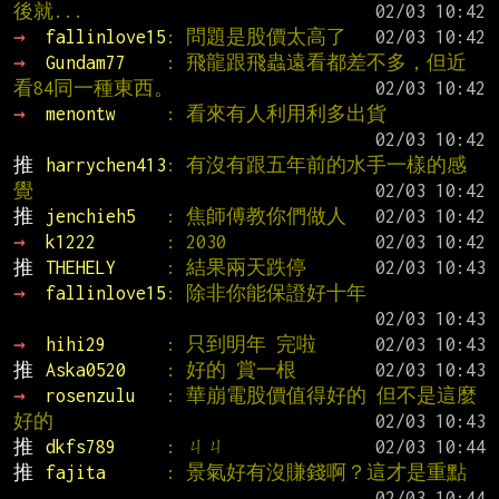
後就...
→ 
fallinlove15
: 問題是股價太高了
→ 
Gundam77    
: 飛龍跟飛蟲遠看都差不多，但近
看84同一種東西。
→ 
menontw     
: 看來有人利用利多出貨
推 
harrychen413
: 有沒有跟五年前的水手一樣的感
覺
推 
jenchieh5   
: 焦師傅教你們做人
→ 
k1222       
: 2030
推 
THEHELY     
: 結果兩天跌停
→ 
fallinlove15
: 除非你能保證好十年
→ 
hihi29      
: 只到明年 完啦
推 
Aska0520    
: 好的 賞一根
→ 
rosenzulu   
: 華崩電股價值得好的 但不是這麼
好的
推 
dkfs789     
: ㄐㄐ
推 
fajita      
: 景氣好有沒賺錢啊？這才是重點