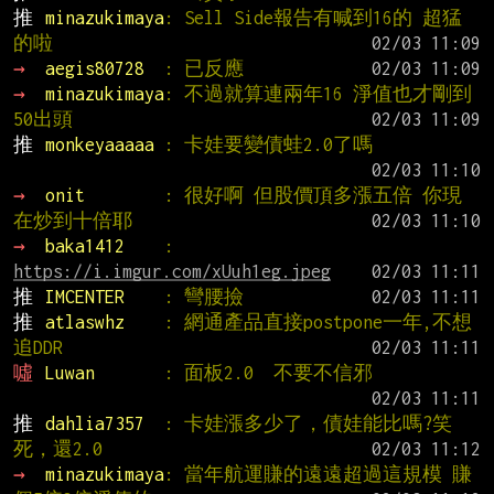
推 
minazukimaya
: Sell Side報告有喊到16的 超猛
的啦
→ 
aegis80728  
: 已反應
→ 
minazukimaya
: 不過就算連兩年16 淨值也才剛到
50出頭
推 
monkeyaaaaa 
: 卡娃要變債蛙2.0了嗎
→ 
onit        
: 很好啊 但股價頂多漲五倍 你現
在炒到十倍耶
→ 
baka1412    
: 
https://i.imgur.com/xUuh1eg.jpeg
推 
IMCENTER    
: 彎腰撿
推 
atlaswhz    
: 網通產品直接postpone一年,不想
追DDR
噓 
Luwan       
: 面板2.0  不要不信邪
推 
dahlia7357  
: 卡娃漲多少了，債娃能比嗎?笑
死，還2.0
→ 
minazukimaya
: 當年航運賺的遠遠超過這規模 賺