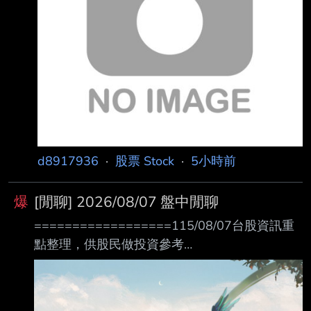
到颱風尾。業界傳出，台積電目前手握價值約10
億美 元的蘋果處理器，卻苦無DRAM，導致整個
生產交貨時程卡關，進而牽動蘋果iPhone 18系
列新機備貨狀況。 對於相關消息，至昨（6
d8917936
·
股票 Stock
·
5小時前
爆
[閒聊] 2026/08/07 盤中閒聊
==================115/08/07台股資訊重
點整理，供股民做投資參考
================= 台 股 台指08 盤後
08 台指期未平倉口數 自營商 +2,602 (+1,299)
投信 +84,163 (-412) 外資 -89,383 (-2,121) 台