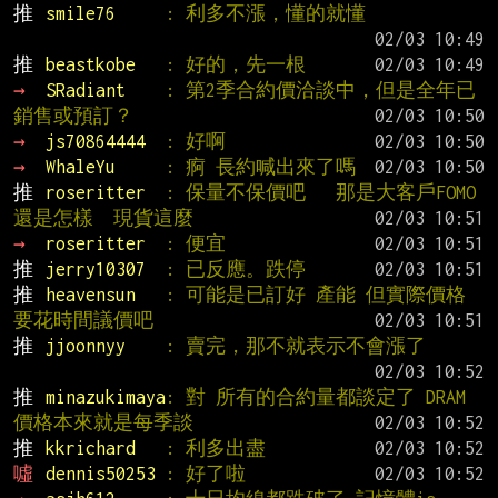
推 
smile76     
: 利多不漲，懂的就懂
推 
beastkobe   
: 好的，先一根
→ 
SRadiant    
: 第2季合約價洽談中，但是全年已
銷售或預訂？
→ 
js70864444  
: 好啊
→ 
WhaleYu     
: 痾 長約喊出來了嗎
推 
roseritter  
: 保量不保價吧   那是大客戶FOMO 
還是怎樣  現貨這麼
→ 
roseritter  
: 便宜
推 
jerry10307  
: 已反應。跌停
推 
heavensun   
: 可能是已訂好 產能 但實際價格
要花時間議價吧
推 
jjoonnyy    
: 賣完，那不就表示不會漲了
推 
minazukimaya
: 對 所有的合約量都談定了 DRAM
價格本來就是每季談
推 
kkrichard   
: 利多出盡
噓 
dennis50253 
: 好了啦