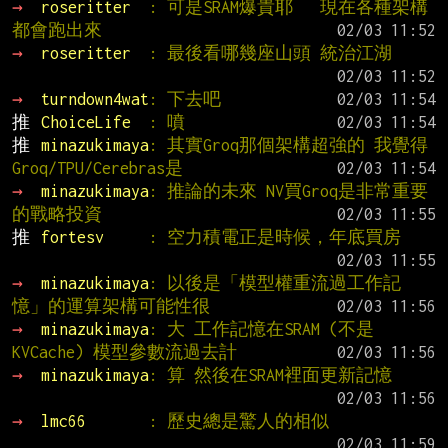
→ 
roseritter  
: 可是SRAM爆貴耶   現在各種架構
都會跑出來
→ 
roseritter  
: 最後看哪幾座山頭 統治江湖
→ 
turndown4wat
: 下去吧
推 
ChoiceLife  
: 噴
推 
minazukimaya
: 其實Groq那個架構超強的 我覺得
Groq/TPU/Cerebras是
→ 
minazukimaya
: 推論的未來 NV買Groq是非常重要
的戰略投資
推 
fortesv     
: 空力積電正是時候，年底買房
→ 
minazukimaya
: 以後是「模型權重流過工作記
憶」的運算架構可能性很
→ 
minazukimaya
: 大 工作記憶在SRAM (不是
KVCache) 模型參數流過去計
→ 
minazukimaya
: 算 然後在SRAM裡面更新記憶
→ 
lmc66       
: 歷史總是驚人的相似