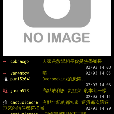
→ 
cobrasgo    
: 人家是教學相長你是焦學鄉長
→ 
yan4meow    
: 噴
推 
puni52041   
: Overbooking的恐懼..
噓 
jason613    
: 高點放利多 割韭菜 劇本都一樣
推 
cactusicecre
: 有點年紀的都知道 這貨每次這週
期來的時候都這樣喊
→ 
cactusicecre
:  記憶體就開始下去囉