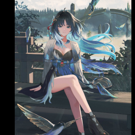
指選未平倉口數 自營商 -4,778 (-3,005) 投信
-2930 (-341) 外資 -1,440 (-1,120) 日經 225
首爾綜指 道瓊工業 那斯達克 標普 500
費城半導 12048.69 ▲ 3