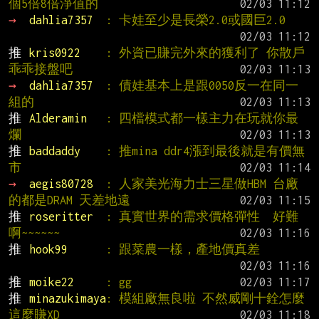
個5倍8倍淨值的
→ 
dahlia7357  
: 卡娃至少是長榮2.0或國巨2.0
推 
kris0922    
: 外資已賺完外來的獲利了 你散戶
乖乖接盤吧
→ 
dahlia7357  
: 債娃基本上是跟0050反一在同一
組的
推 
Alderamin   
: 四檔模式都一樣主力在玩就你最
爛
推 
baddaddy    
: 推mina ddr4漲到最後就是有價無
市
→ 
aegis80728  
: 人家美光海力士三星做HBM 台廠
的都是DRAM 天差地遠
推 
roseritter  
: 真實世界的需求價格彈性  好難
啊~~~~~~
推 
hook99      
: 跟菜農一樣，產地價真差
推 
moike22     
: gg
推 
minazukimaya
: 模組廠無良啦 不然威剛十銓怎麼
這麼賺XD