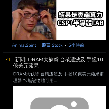
供應吃
AnimalSpirit
·
股票 Stock
·
5小時前
71
[新聞] DRAM大缺貨 台積遭波及 手握10
億美元蘋果
DRAM大缺貨 台積遭波及 手握10億美元蘋果處
理器 卻無記憶體可用
https://money.udn.com/money/story/5612/9675
997?from=edn_maintab_cate 2026/08/07
01:20:54 經濟日報 編譯陳律安、記者尹慧中／
綜合報導 記憶體大缺貨，台積電（2330）傳掃