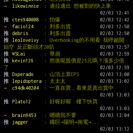
→ 
likewinnie  
: 邊拉邊出 想被割的快上車
推 
ctes940008  
: 怕爆
→ 
facio124    
: 利多出貨
推 
debris      
: 利多出盡
推 
leoloveivy  
: Overbooking的不用看 我呼籲開
始空 反正斷頭才20趴
推 
WSLai       
: 華崩
推 
kevin126    
: 然後呢股價是25元嗎？漲多少倍
了
推 
Dxperado    
: 山頂上算EPS
推 
lepidoptera 
: 太太太
→ 
c94dk40204  
: 一直在賣，看來是真出貨中
推 
Plato12     
: 好喔好喔  樓下快買
→ 
brain9453   
: 嗯嗯我不要
推 
jagger      
: 國巨→陽明→南電→...