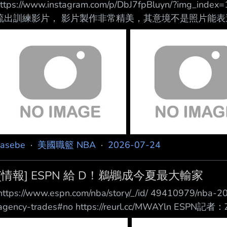
https://www.instagram.com/p/DbJ7fpBluyn/?im
流出訓練影片， 影片製作非常精美，其意境不是照片能表
經濕了。 https://i.meee.com.tw/iPCh84B.jpg 專注
https://i.meee.com.tw/aCKq31C.jpg 持續不斷，專
ttps://i.meee.com.tw/E890bGt.jpg 從早到
asebe
·
美國職籃 NBA
·
2026-07-24
[情報] ESPN 給 D！鵜鶘成今夏最大輸家
https://www.espn.com/nba/story/_/id/ 49410979/nba-2
agency-trades#no https://reurl.cc/MWAYln E
不是從時間上來看， 儘管現在才七月，但就熱絡度而言... 雖然