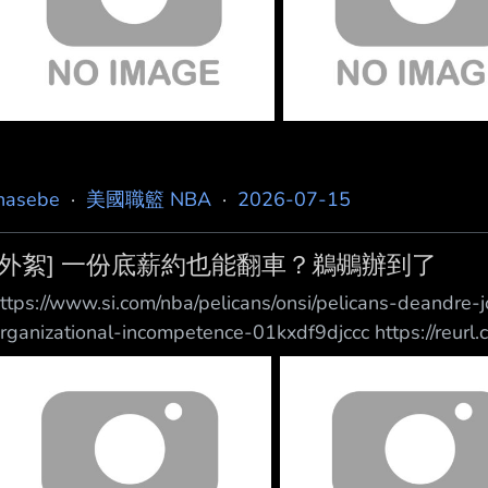
hasebe
·
美國職籃 NBA
·
2026-07-15
[外絮] 一份底薪約也能翻車？鵜鶘辦到了
ttps://www.si.com/nba/pelicans/onsi/pelicans-deandre-
rganizational-incompetence-01kxdf9djccc https://r
蠢失誤 正是球團管理層無能的終極證明 記者：Cem Yolb
能讓球隊變得更糟。 這支球隊的管理層， 總能在一筆， 