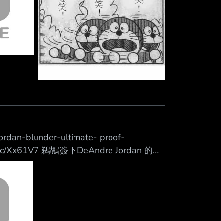
jordan-blunder-ultimate- proof-
eurl.cc/Xx61V7 鵜鶘簽下DeAndre Jordan 的愚
ulan 不知為何， 紐奧良鵜鶘唯一， 竟然還
找到激怒