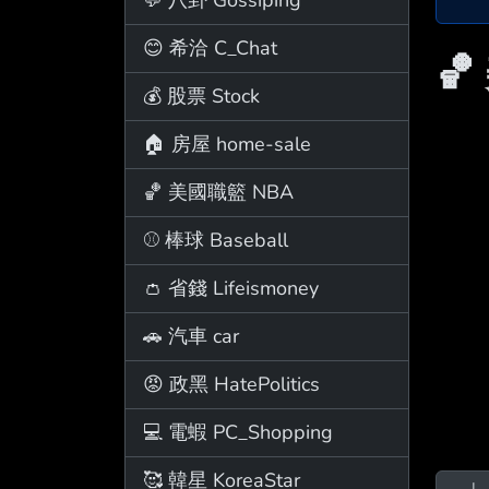
😊 希洽 C_Chat
🏀
💰 股票 Stock
🏠 房屋 home-sale
🏀 美國職籃 NBA
⚾ 棒球 Baseball
👛 省錢 Lifeismoney
🚗 汽車 car
😡 政黑 HatePolitics
💻 電蝦 PC_Shopping
🥰 韓星 KoreaStar