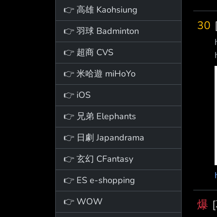
👉 高雄 Kaohsiung
30
👉 羽球 Badminton
👉 超商 CVS
👉 米哈遊 miHoYo
👉 iOS
👉 兄弟 Elephants
👉 日劇 Japandrama
👉 玄幻 CFantasy
👉 ES e-shopping
👉 WOW
爆