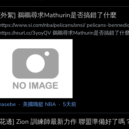
[外絮] 鵜鶘尋求Mathurin是否搞錯了什麼
https://www.si.com/nba/pelicans/onsi/ pelicans-bennedi
https://reurl.cc/3yoyQV 鵜鶘尋求Mathurin是否搞錯了什麼 
無法解決鵜鶘任何問題 NBA 內幕記者 Jake Fischer 週一
鶘與這名 RFA 球員陣營近期已談過。 這並非鵜鶘第一次與
hasebe
·
美國職籃 NBA
·
5天前
[花邊] Zion 訓練師最新力作 聯盟準備好了嗎