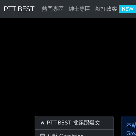
PTT.BEST
熱門專區
紳士專區
敲打政客
NEW
🔥 PTT.BEST 批踢踢爆文
本
Gre
💬 八卦 Gossiping