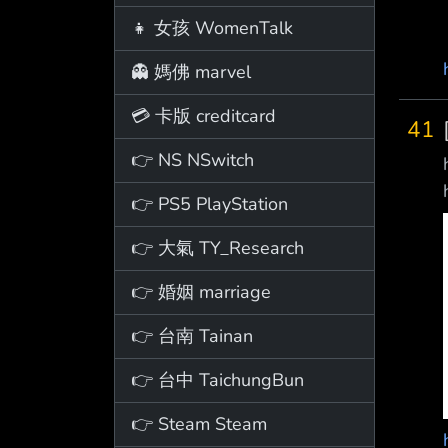
👧 女孩 WomenTalk
👻 媽佛 marvel
💳 卡版 creditcard
41
👉 NS NSwitch
👉 PS5 PlayStation
👉 大氣 TY_Research
👉 婚姻 marriage
👉 台南 Tainan
👉 台中 TaichungBun
👉 Steam Steam