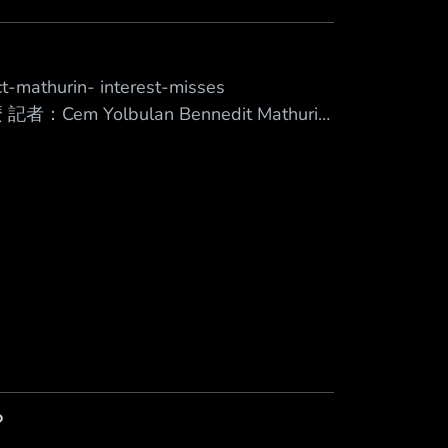
ct-mathurin- interest-misses
記者：Cem Yolbulan Bennedit Mathurin
報導： 鵜鶘對 Mathurin 表現出興趣， 且鵜
 Mat
？