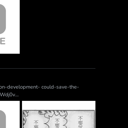
來評估各隊的操盤表現了，：
」
ason-development- could-save-the-
/MWdj0v
n 一個突破性成長將成為救世主 拯救鵜鶘於苦難 記者：
的重大變革 只有