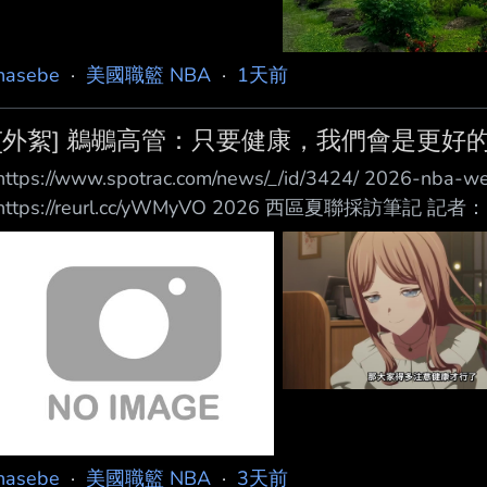
hasebe
·
美國職籃 NBA
·
1天前
[外絮] 鵜鶘高管：只要健康，我們會是更好
https://www.spotrac.com/news/_/id/3424/ 2026-nba-w
https://reurl.cc/yWMyVO 2026 西區夏聯採訪筆記 記
收穫滿滿，30 支球隊趴趴走。 每隊除了教練和球探之外
常還不止一位。 我還使用匿名性，從高層口中獲取許多有
們的想法。 (節錄鵜鶘部
hasebe
·
美國職籃 NBA
·
3天前