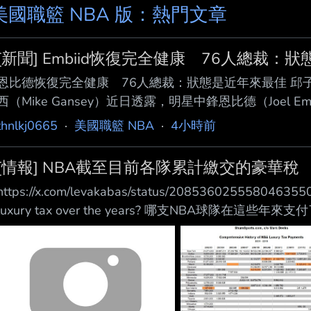
美國職籃 NBA 版：熱門文章
[新聞] Embiid恢復完全健康 76人總裁：
恩比德恢復完全健康 76人總裁：狀態是近年來最佳 邱
西（Mike Gansey）近日透露，明星中鋒恩比德（Joel 
費城電台《97.5 The Fanatic》節目《Middays Wi
thnlkj0665
·
美國職籃 NBA
·
4小時前
康，目前甚至是近年最健康的狀態。對於過去長期受到膝傷
人注入一劑強心針。 恩比德近年飽受傷勢困擾，尤其左膝問
[情報] NBA截至目前各隊累計繳交的豪華稅
https://x.com/levakabas/status/208536025558046355
luxury tax over the years? 哪支NBA球隊在這些
https://i.verb.tw/ZWOSswlQ.jpg 800K 0 0 註:豪華稅