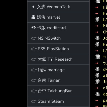
推 
H
👧 女孩 WomenTalk
→ 
H
→ 
H
👻 媽佛 marvel
推 
L
→ 
M
💳 卡版 creditcard
→ 
C
👉 NS NSwitch
推 
J
推 
H
👉 PS5 PlayStation
→ 
L
推 
t
👉 大氣 TY_Research
→ 
t
推 
d
👉 婚姻 marriage
推 
a
👉 台南 Tainan
推 
J
→ 
a
👉 台中 TaichungBun
推 
d
→ 
p
👉 Steam Steam
→ 
P