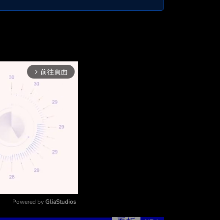
前往頁面
arrow_forward_ios
Powered by 
GliaStudios