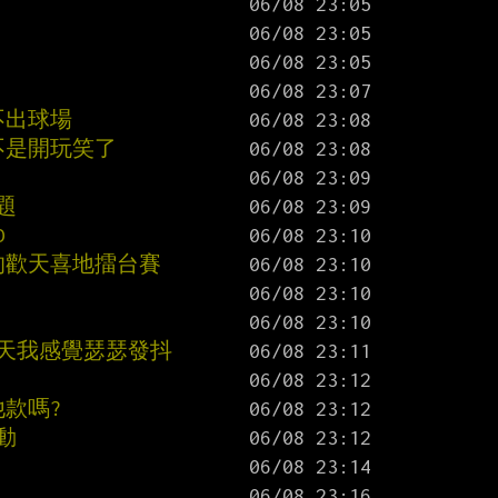
不出球場
不是開玩笑了
題
D
的歡天喜地擂台賽
今天我感覺瑟瑟發抖
他款嗎?
動