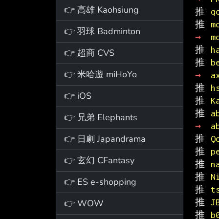
👉 高雄 Kaohsiung
推 
q
推 
m
👉 羽球 Badminton
→ 
m
推 
h
👉 超商 CVS
推 
b
👉 米哈遊 miHoYo
→ 
a
推 
h
👉 iOS
推 
K
推 
a
👉 兄弟 Elephants
→ 
a
👉 日劇 Japandrama
推 
Q
推 
p
👉 玄幻 CFantasy
推 
n
推 
N
👉 ES e-shopping
推 
t
推 
J
👉 WOW
推 
b