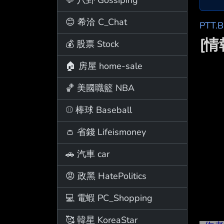
😊 希洽 C_Chat
PTT.
[
💰 股票 Stock
🏠 房屋 home-sale
🏀 美國職籃 NBA
⚾ 棒球 Baseball
👛 省錢 Lifeismoney
🚗 汽車 car
😡 政黑 HatePolitics
💻 電蝦 PC_Shopping
🥰 韓星 KoreaStar