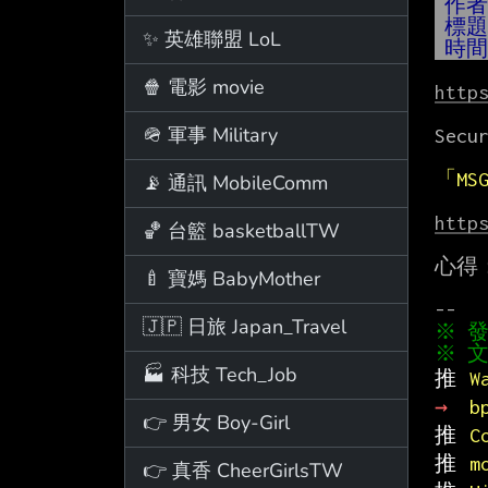
作
標
✨ 英雄聯盟 LoL
時
🍿 電影 movie
http
🪖 軍事 Military
Secu
「M
📡 通訊 MobileComm
http
🏀 台籃 basketballTW
心得：
🍼 寶媽 BabyMother
🇯🇵 日旅 Japan_Travel
※ 文
🏭 科技 Tech_Job
推 
W
→ 
b
👉 男女 Boy-Girl
推 
C
推 
m
👉 真香 CheerGirlsTW