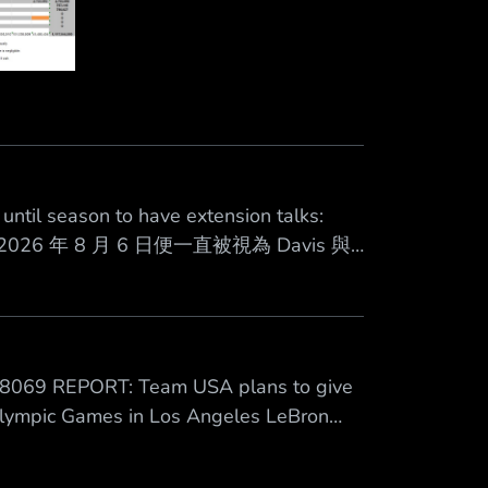
 until season to have extension talks:
2026 年 8 月 6 日便一直被視為 Davis 與
據勞資協議中關於球員延長合約的規定，今
議的日子。 不過，今天這個取得續約資格的日
28069 REPORT: Team USA plans to give
 Olympic Games in Los Angeles LeBron
old one last time? 據報導：奧運美國隊計畫保留