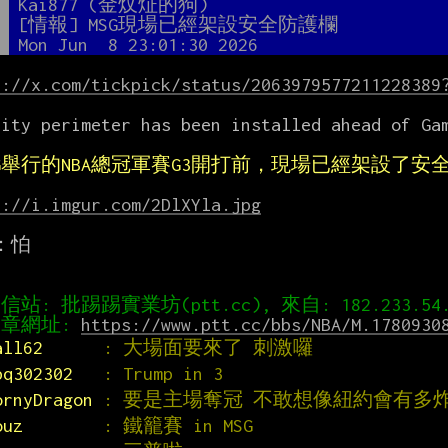
者
Kai877 (金炆炡的狗)
題
[情報] MSG現場已經架設安全防護欄
間
Mon Jun  8 23:01:30 2026
s://x.com/tickpick/status/2063979577211228389
rity perimeter has been installed ahead of Gam
SG舉行的NBA總冠軍賽G3開打前，現場已經架設了安
s://i.imgur.com/2DlXYla.jpg
怕

章網址: 
https://www.ptt.cc/bbs/NBA/M.1780930
all62      
: 大場面要來了 刺激囉
pq302302   
: Trump in 3
ornyDragon 
: 要是主場奪冠 不敢想像紐約會有多
ouz        
: 鐵籠賽 in MSG