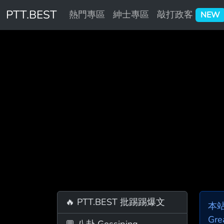
PTT.BEST
熱門專區
紳士專區
敲打政客
NEW
🔥 PTT.BEST 批踢踢爆文
本
Gre
💬 八卦 Gossiping