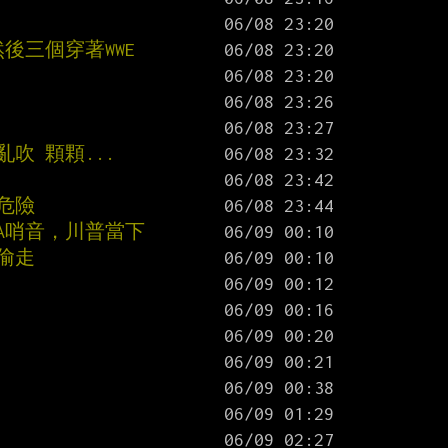
.然後三個穿著WWE
吹 顆顆...
危險
A哨音，川普當下
偷走