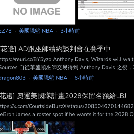
EZ78
·
美國職籃 NBA
·
3小時前
[花邊] AD跟巫師續約談判會在賽季中
https://reurl.cc/8Y5yzo Anthony Davis, Wizards will wait
Sources 自從華盛頓巫師交易得到 Anthony Davis 之後，
巫師是否可能建立長期合作關係的一個重要時間點。 根
dragon803
·
美國職籃 NBA
·
6小時前
天是 Davis 與巫師首次可以正式簽署 現有合約延長協
期，
[花邊] 奧運美國隊計畫2028保留名額給LBJ
ttps://x.com/CourtsideBuzzX/status/20850467014468
eBron James a roster spot if he wants it for the 2028
ould be 44 years old. Should LeBron go for G