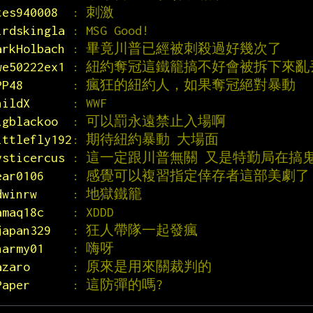
tes940008  
: 刺激
irdskingla 
: MSG Good!
arkHolbach 
: 畢竟川普已經被刺殺過好幾次了
we50222ex1 
: 紐約奪冠這鐵籠搞不好會被拆下來亂
PP48       
: 瘋狂的紐約人，如果奪冠絕對暴動
hildX      
: WWF
igblackoo  
: 可以罰永遠禁止入場啊
ittlefly192
: 期待紐約暴動 大場面
ysticercus 
: 這一定跟川普無關 又是特勤局在搞
ear0106    
: 感覺可以複習指定倖存者這部美劇了
dwinrw     
: 地獄鐵籠
amaq18c    
: XDDD
japan329   
: 狂人帶隊一起發瘋
harmy01    
: 嗨呀
azaro      
: 原來是用來關裁判的
Paper      
: 這防彈的嗎?