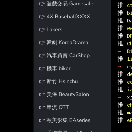
👉 遊戲交易 Gamesale
推 
c
推 
b
👉 4X BaseballXXXX
推 
D
推 
w
👉 Lakers
推 
D
👉 韓劇 KoreaDrama
推 
C
→ 
B
👉 汽車買賣 CarShop
推 
l
→ 
c
👉 機車 biker
推 
d
👉 新竹 Hsinchu
推 
e
推 
i
👉 美保 BeautySalon
→ 
x
推 
c
👉 串流 OTT
推 
m
👉 歐美影集 EAseries
推 
e