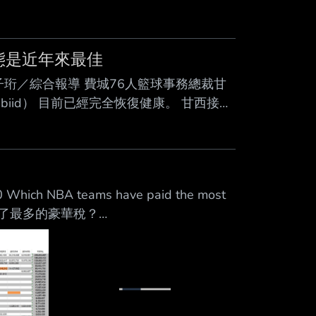
狀態是近年來最佳
子珩／綜合報導 費城76人籃球事務總裁甘
Embiid） 目前已經完全恢復健康。 甘西接受
th Marks》訪問時表示，恩比 德如今已經完全健
困擾的恩比 德而言，這項進展無疑替76
題多次影響出賽。2024-25賽季，他僅
0 Which NBA teams have paid the most
年來支付了最多的豪華稅？
2002年開始徵收 --