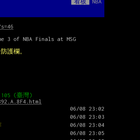
看板
NBA
Mute
?s=46
e 3 of NBA Finals at MSG

全防護欄。
892.A.8F4.html
炸