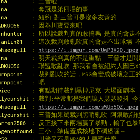
ina        
: 三普啦
ina        
: 奪冠是第四場的事
ina        
: 紐約 對三普可是沒多友善的
ADKUO56    
: 因為川寶要來吧
inhunter   
: 所以說裁判真的敢搞嗎 是真的會走
hanlin01   
: 這次裁判敢亂吹真的會走不出球場 
ohseagull  
: 
https://i.imgur.com/UwP3X2D.jpeg
ina        
: 明天裁判真的不是重點  三普才是問
ADKUO56    
: 聯盟敢亂吹 那我看會被紐約人圍巴X
urnpoint   
: 裁判亂吹的話，MSG會變成破壞之王
urnpoint   
: 吧
wiee       
: 有點期待裁判黑掉尼克 大場面劇本
llyourshit 
: 裁判:平常都是我們讓人瑟瑟發抖 
ohseagull  
: 
https://i.imgur.com/sWUp5OZ.jpeg
llyourshit 
: 三普如果罵裁判黑哨亂吹 阿銀敢罰
arren2586  
: 反正接下來兩場贏了暴動，輸了也暴
agenotfound
: 三小，準備蓋成核地下碉堡喔～
R58        
: 川普又不是NBA的人要罰什麼