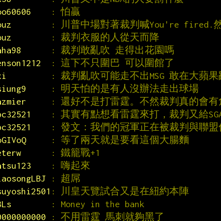
oo60606    
: 怕贏
ouz        
: 川普中場對著裁判喊You're fired
ouz        
: 裁判衣服的人從天而降
aha98      
: 裁判敢亂吹 走得出花園嗎
enson1212  
: 這下不只圍巴 可以圍館了
xi         
: 裁判亂吹可能走不出MSG 敢在大蘋果亂
siung9     
: 明天怕的是有人沒辦法走出球場
azmier     
: 還好不是打雷霆。不然裁判真的會有
bc32521    
: 其實有點想看雷霆來打，裁判又給SG
bc32521    
: 發文：我們的冠軍正在被裁判與聯盟
oGIVoQ     
: 等了兩天就是要看這個大腸麵
eterw      
: 鐵籠戰+1
atsu123    
: 嗨起來
iaosongLBJ 
: 超屌
suyoshi2501
: 川皇天覽試合又是在紐約本陣
BLs        
: Money in the bank
0000000000 
: 不用雷霆 馬刺就夠黑了