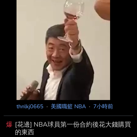
享年29歲，震驚NBA。時隔近3個 月，洛杉磯郡
法醫辦公室公布死因調查結果，確認克拉克死於
海洛因與古柯鹼共同作用， 死亡方式則被判定
為「意外」。 克拉克於5月11日晚間被發現倒臥
在洛杉磯聖費爾南多谷一處住宅的臥室內，當救
護人員 抵達現場時已失去生命跡象，隨後當場
宣告死亡。根據當時美國媒體報導，現場曾發現
毒 品，但警方並未發現涉及他殺的跡象。 克拉
克的驟逝當時震撼N
thnlkj0665
·
美國職籃 NBA
·
7小時前
爆
[花邊] NBA球員第一份合約後花大錢購買
的東西