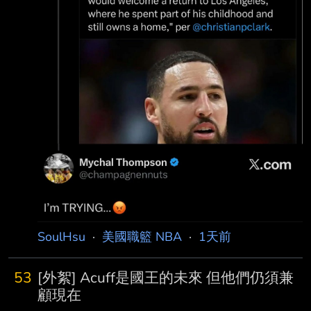
SoulHsu
·
美國職籃 NBA
·
1天前
53
[外絮] Acuff是國王的未來 但他們仍須兼
顧現在