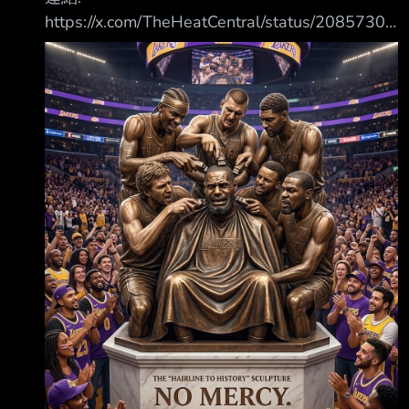
https://x.com/TheHeatCentral/status/20857302
10398318621?s=20 Heat Central
@TheHeatCentral Mari Chalmers says Michael
Jordan is the GOAT and NOBODY fears LeBron:
“This man was 6-0 in the finals. He dominated
the 90s basically. Yes Bron went to 9 straig