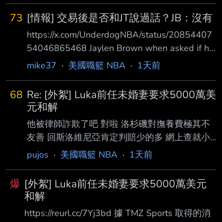
73
[情報] 交易後是否和JT說過話？JB：沒有
https://x.com/UnderdogNBA/status/20854407
54046865468 Jaylen Brown when asked if he
has talked to Jayson Tatum since being traded
mike37
·
美國職籃 NBA
·
1天前
to Philadelphia: "Not really." Jaylen Brown 在被
問到被交易到費城後是否與 Jayson Tatum 談過
68
Re: [外絮] Luka前任未婚妻要求5000萬美
話時回答： 「沒有。」 自從交易到現在也一個
元和解
月以上了，連通電話都沒有嗎？ -- 既然大家都
他被律師詐欺了吧 對啦 洛杉磯對撫養費極其不
說是沒有，那我
友善 回斯洛維尼亞肯定判賠少的多 網上查就小
孩生活需求 再往上加一點符合父母階級 一個月
pujos
·
美國職籃 NBA
·
1天前
幾千鎂？ 但回斯洛維尼亞有另一個玩意 同居法
雙方有同居行為 分手時共同財產分割 完全比照
爆
[外絮] Luka前任未婚妻要求5000萬美元
有婚姻關係伴侶 雙方分割同居期間累積財富 依
和解
D77在NBA簽的合約 她可以分的錢 可比洛杉磯
https://reurl.cc/7Yj3bd 據 TMZ Sports 取得的消
扶養費高多了 在洛杉磯打扶養費 頂到天了不起