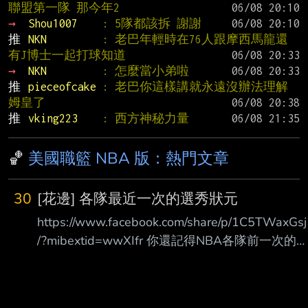
聯盟第一隊 那今年2
→ 
Shou1007    
: 5隊都該拆 謝謝
推 
NKN         
: 老巴年輕時在76人跟摩西馬龍還
有J博士一起打球知道
→ 
NKN         
: 怎麼當小弟啦
推 
pieceofcake 
: 老巴你這樣講就永遠沒辦法理解
姆皇了
推 
vking223    
: 西方神秘力量
🏀
美國職籃 NBA 版：熱門文章
30
[花邊] 各隊最近一次的選秀狀元
https://www.facebook.com/share/p/1C5TWaxGsj
/?mibextid=wwXIfr 你還記得NBA各隊前一次的
選秀狀元是誰嗎？ https://i.verb.tw/581F6Uof.jpg
原來還有六隊沒拿過狀元 --