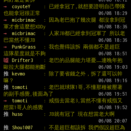
→ 
coyoteY     
: 已經拿冠了,就想要證明自己帶隊
也能拿冠很正常
→ 
micbrimac   
: 因為老巴抱了幾次腿 都沒拿到冠
軍才會這麼想XDDy
→ 
micbrimac   
: 人家JB都已經拿到冠軍了 所以老
巴當然不懂JB
→ 
PunkGrass   
: 我也覺得該拆 兩個都不是超巨 
這隊星度就是不夠
噓 
Drifter3    
: 老巴的品腿能力堪憂……連晚年抱
歐拉大腿都能抱斷
推 
kevmo       
: 除了要省錢之外，拆了還可以幹
嘛？
推 
tomoti      
: 老巴就球隊1哥,不懂那種被壓著
的副手感覺,後面為了
→ 
tomoti      
: 戒指去當老3,當然不懂有戒指又
想當1哥人的感覺
推 
huso        
: JB就有冠了 現在想當老大啊
推 
Shou1007    
: 不是超巨都該拆 我們假設超巨為