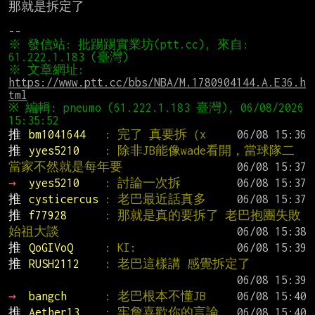
那就是拆定了

※ 發信站: 批踢踢實業坊(ptt.cc), 來自: 
※ 文章網址: 
https://www.ptt.cc/bbs/NBA/M.1780904144.A.E36.h
tml
※ 編輯: pneumo (61.222.1.183 臺灣), 06/08/2026 
推 
bm1041644   
: 完了 真要拆（x
推 
yyes5210    
: 除非JB能像wade看開，當球隊二
當家不然就是每年要
→ 
yyes5210    
: 討論一次拆
推 
cysticercus 
: 老巴最近話真多
推 
f77928      
: 那就是真的要拆了 老巴抱團失敗
始祖大談
推 
QoGIVoQ     
: KI:
推 
RUSH2112    
: 老巴這樣講 感覺拆定了
→ 
bangch      
: 老巴根本不懂JB
推 
Aether13    
: 牢詹喜歡你的言論