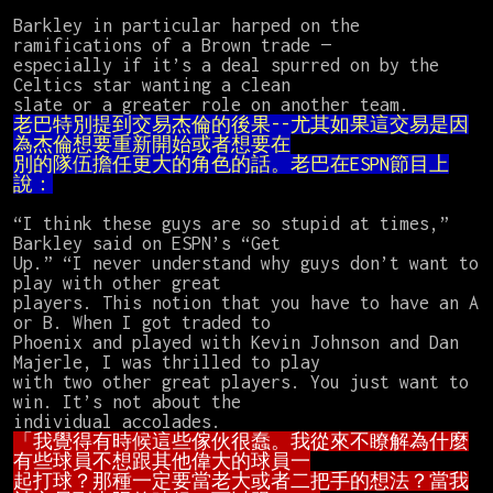
Barkley in particular harped on the 
ramifications of a Brown trade —

especially if it’s a deal spurred on by the 
Celtics star wanting a clean

老巴特別提到交易杰倫的後果--尤其如果這交易是因
別的隊伍擔任更大的角色的話。老巴在ESPN節目上
說：
“I think these guys are so stupid at times,” 
Barkley said on ESPN’s “Get

Up.” “I never understand why guys don’t want to 
play with other great

players. This notion that you have to have an A 
or B. When I got traded to

Phoenix and played with Kevin Johnson and Dan 
Majerle, I was thrilled to play

with two other great players. You just want to 
win. It’s not about the

「我覺得有時候這些傢伙很蠢。我從來不瞭解為什麼
起打球？那種一定要當老大或者二把手的想法？當我