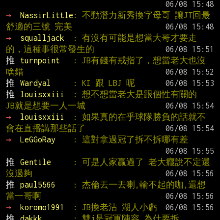
→ 
NassirLittle
: 不動潛力新秀換字母哥 讓JT回最
舒適的三號 完美
→ 
squalljack  
: 有沒有可能是想當大哥才要走
的，這種事很常發生的
推 
turnpoint   
: JB有錢有戒指了，想當老大也沒
啥錯
推 
Wardyal     
: KI 跟 LBJ 呢
推 
louisxxiii  
: 想不想當老大是跟個性有關的  
JB就是想要一人一城
→ 
louisxxiii  
: 如果真的在乎球隊勝負的話就不
會在直播講那些話了
→ 
LeGGoRay    
: 這對拿過冠了拆不拆哪有差
推 
Gentile     
: 可是人家贏過了 老大癮說不定還
沒過夠
推 
paul5566    
: 杰倫丟一丟喇,輸不起的咖,還想
當一哥啊
→ 
koromo1991  
: JB換老沾 湖人小虧
推 
dakkk       
: 雙j是冠軍陣容 為什要拆