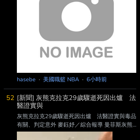
著 Joe (Dumars)。」 談到 Zion Williamson
時，她說： 「我覺得我們像是看著 Zion 長大
的， 我們在他 19 歲時就選了他進來。 現在他
更成熟了， 有乖乖吃
hasebe
·
美國職籃 NBA
·
6小時前
52
[新聞] 灰熊克拉克29歲驟逝死因出爐 法
醫證實與
灰熊克拉克29歲驟逝死因出爐 法醫證實與毒品
有關、判定意外 麥鈺妤／綜合報導 曼菲斯灰熊
前鋒克拉克（Brandon Clarke）今年5月驟逝，