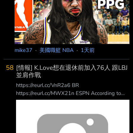
LeBron James，他是否有「任何想成 為女人的
慾望」。 --
mike37
·
美國職籃 NBA
·
1天前
58
[情報] K.Love想在退休前加入76人 跟LBJ
並肩作戰
https://reurl.cc/VnR2a6 BR
https://reurl.cc/MWX21n ESPN According to
ESPN's Dave McMenamin, Love has "interest"
in playing with James again and his agent has
had contact with Philadelphia 76ers officials
despite their roster already being at the