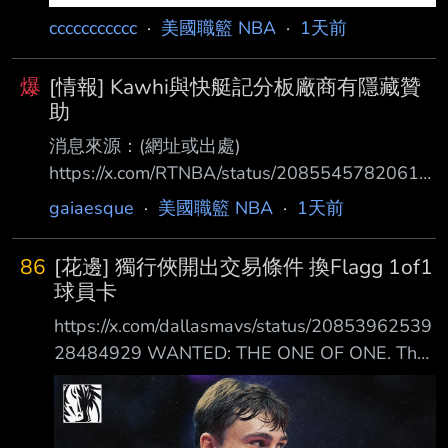
ccccccccccc
·
美國職籃 NBA
·
1天前
爆
[情報] Kawhi與快艇記分板廠商有隱藏贊
助
消息來源：(網址或出處)
https://x.com/RTNBA/status/20855457820615
23319 內容： Kawhi Leonard reportedly had a
gaiaesque
·
美國職籃 NBA
·
1天前
hidden, multimillion-dollar "sponsorship" deal
with the Clippers scoreboard-maker, per
86
[花邊] 獨行俠開出交易條件 換Flagg 1of1
@PabloTorre 據 @PabloTorre 報導，Kawhi
球員卡
Leonard 據說與快船隊計分板製造商有一項隱藏
https://x.com/dallasmavs/status/20853962539
的、價值 數百萬美元的「贊
28484929 WANTED: THE ONE OF ONE. The
Cooper Flagg Rookie Debut Patch Autograph
Card is officially out there. If you have it, we
want it. Claim the bounty. Good luck! #MFFL 懸