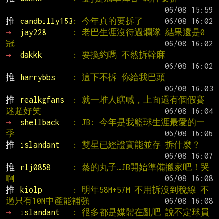
推 
candbilly153
: 今年真的要拆了
→ 
jay228      
: 老巴生涯沒待過爛隊 結果還是0
冠
→ 
dakkk       
: 要換約嗎 不然拆幹麻
推 
harrybbs    
: 這下不拆 你給我巴頭
推 
realkgfans  
: 就一堆人瞎喊，上面還有個假賽
迷超好笑
→ 
shellback   
: JB: 今年是我籃球生涯最愛的一
季
推 
islandant   
: 雙星已經證實能並存 拆什麼？
推 
rlj0858     
: 蒸的丸子…JB開始準備搬家吧！哭
啊
推 
kiolp       
: 明年58M+57M 不用拆沒到稅線 不
過只有10M中產能補強
→ 
islandant   
: 很多都是媒體在亂吧 說不定球員