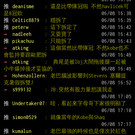
推 
deanisme    
: 還是比帶隊冠啦 不然havlicek可
是8冠欸
推 
Celtic8879  
: 穩拆了
推 
peterw      
: 這下拆定了
→ 
nadleeh     
: 又耍寶了
推 
pikachuu    
: 只能拆了
→ 
atking      
: 這個當然比帶隊冠 不然kobe也不
會監持要跟歐肥拆
→ 
atking      
:  典尾是被lbj大鬧拖後腿一起被
小牛爆掉後才妥協的
→ 
Hohenzollern
: 老巴腦波影響到Stevens 塞爾提
克暑假拆雙J
→ 
s999132     
: JB:突然有股力量想讓我走
推 
Undertaker07
: 哇，看起來字母哥下家很明顯了
推 
simon0529   
: 就像當年的Kobe與Shaq
推 
kumalun     
: 老巴最強的時候也是僅次於紅色