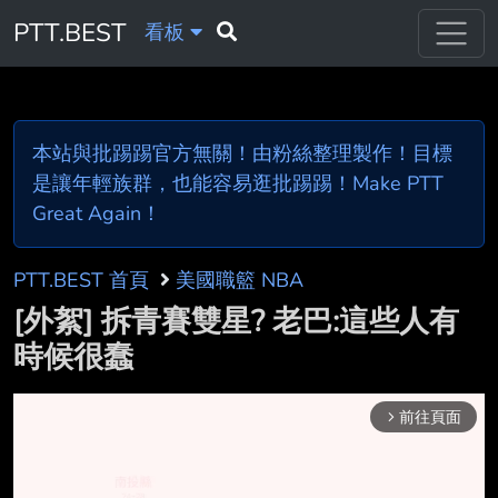
PTT.BEST
看板
本站與批踢踢官方無關！由粉絲整理製作！目標
是讓年輕族群，也能容易逛批踢踢！Make PTT
Great Again！
PTT.BEST 首頁
美國職籃 NBA
[外絮] 拆青賽雙星? 老巴:這些人有
時候很蠢
前往頁面
arrow_forward_ios