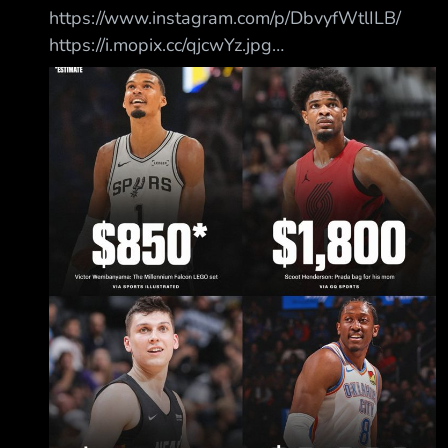
https://www.instagram.com/p/DbvyfWtlILB/
https://i.mopix.cc/qjcwYz.jpg
https://i.mopix.cc/6sHNIU.jpg Just a few of the
big purchases NBA players spent their money
on after signing their first contract NBA球員在
簽下人生第一份合約後，花大錢購買的幾樣東西
1. Victor Wembanyama：樂高《星際