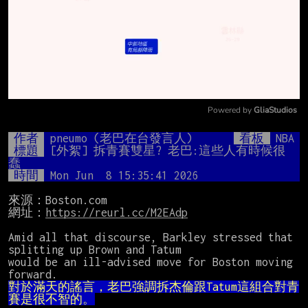
Powered by 
GliaStudios
Mute
作者
pneumo (老巴在台發言人)
看板
NBA
標題
[外絮] 拆青賽雙星? 老巴:這些人有時候很
蠢
時間
Mon Jun  8 15:35:41 2026
來源：Boston.com

網址：
https://reurl.cc/M2EAdp
Amid all that discourse, Barkley stressed that 
splitting up Brown and Tatum

would be an ill-advised move for Boston moving 
對於滿天的謠言，老巴強調拆杰倫跟Tatum這組合對青
賽是很不智的。