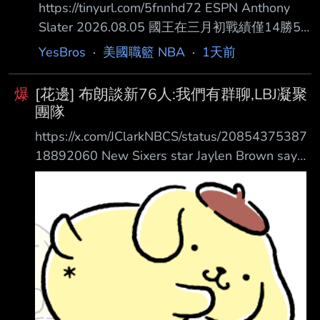
https://tinyurl.com/5fnnhd72 ESPN Anthony
Slater 2026.08.05 國王在三月初戰績僅14勝50
敗排名墊底，穩穩站在起碼前五順位的有利位
YesBros
·
美國職籃 NBA
·
1天前
置，而那一屆選 秀也普遍被認為是大年。然而
國王並沒有像其他幾支球隊在球季尾聲那樣徹底
爆
[花邊] 布朗談新76人:我們有群聊,LBJ凝聚
擺爛，他們 反而持續讓幾位有生產力的老將上
團隊
場，並開始大量培養年輕球員，最終累積出足夠
https://x.com/JClarkNBCS/status/20854375387
的氣勢 ，在最後18場比賽中贏下8場。這段期間
18892060 New Sixers star Jaylen Brown says
可以說是他們整個球季打得最好、同時也是最具
the Sixers players including LeBron James have
自我毀滅的一段期間。 正因如此，國王戰績超
a group chat and text every day and LeBron is
越了巫師、籃網和溜馬，
active in coming together as a te am “Winning
is the first thing on my mind”