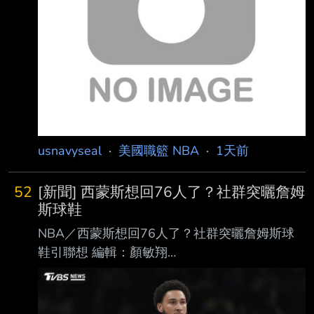
maximum 1
usnavyseal
·
美國職籃 NBA
·
1天前
52
[新聞] 西蒙斯想回76人了？社群突曬詹姆
斯球鞋
NBA／西蒙斯想回76人了？社群突曬詹姆斯球
鞋引聯想 編輯：顏敏翔
https://i.imgur.com/qZccWgn.jpeg 西蒙斯自
2024年5月過後就不曾在NBA出賽。（圖／達志
影像美聯社） NBA前球星西蒙斯（Ben