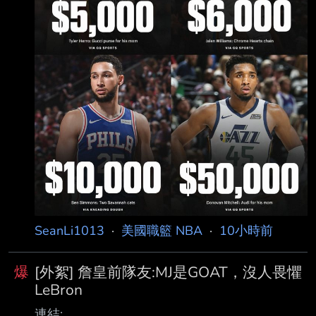
SeanLi1013
·
美國職籃 NBA
·
10小時前
爆
[外絮] 詹皇前隊友:MJ是GOAT，沒人畏懼
LeBron
連結: