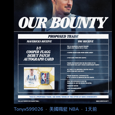
賞： Cooper Flagg新秀補丁親簽卡仍逍遙在外
如果你擁有它，我們想要
Tonyx599026
·
美國職籃 NBA
·
1天前