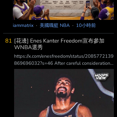
iammatrix
·
美國職籃 NBA
·
10小時前
81
[花邊] Enes Kanter Freedom宣布參加
WNBA選秀
https://x.com/enesfreedom/status/2085772139
869696032?s=46 After careful consideration
and reviewing the current eligibility guidelines,
I’m officially declaring myself a @WNBA
prospect. If simply declaring who you are is all
that’s required, then I meet e