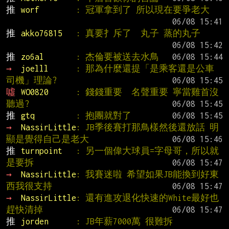
推 
worf        
: 冠軍拿到了 所以現在要爭老大
推 
akko76815   
: 真要扌斥了  丸子 蒸的丸子
推 
zo6al       
: 杰倫要被送去水鳥
→ 
joelll      
: 那為什麼還提「是乘客還是公車
司機」理論?
噓 
WO0820      
: 錢錢重要  名聲重要 寧當雞首沒
聽過?
推 
gtq         
: 抱團就對了
→ 
NassirLittle
: JB季後賽打那鳥樣然後還放話 明
顯是覺得自己是老大
推 
turnpoint   
: 另一個偉大球員=字母哥，所以就
是要拆
→ 
NassirLittle
: 我賽迷啦 希望如果JB能換到好東
西我很支持
→ 
NassirLittle
: 還有進攻退化快速的White最好也
趕快清掉
推 
jorden      
: JB年薪7000萬 很難拆