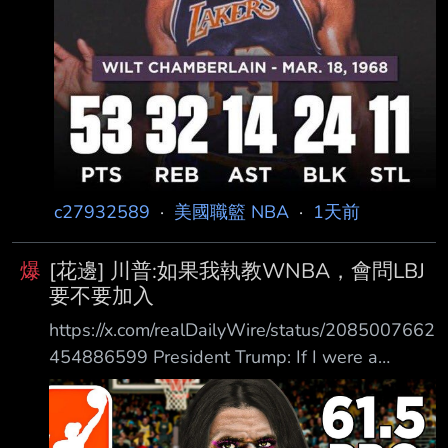
c27932589
·
美國職籃 NBA
·
1天前
爆
[花邊] 川普:如果我執教WNBA，會問LBJ
要不要加入
https://x.com/realDailyWire/status/2085007662
454886599 President Trump: If I were a
WNBA coach I’d go up to LeBron James and
ask if he has “any desire to be a woman.” 川普
總統：如果我是 WNBA 教練，我會走上前去問