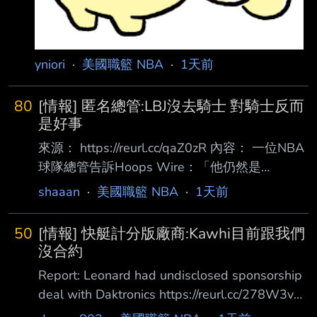
yniori
·
美國職籃 NBA
·
1天前
80
[情報] 匿名總管:LBJ沒去騎士 對騎士反而
是好事
來源： https://reurl.cc/qaZ0zR 內容： 一位NBA
球隊總管告訴Hoops Wire：「他仍然是
LeBron，或者說仍然會有那種提醒你他曾經 是
shaaan
·
美國職籃 NBA
·
1天前
LeBron的時刻。但這將會是我們看著他、然後說
他待得太久的那一章。有一天我們會問： 『還
50
[情報] 快艇計分版廠商:Kawhi目前跟我們
記得LeBron曾在七六人隊打球嗎？』然後笑出
沒合約
來。」 在聯盟打滾23年後，LeBron的球技已不
Report: Leonard had undisclosed sponsorship
如以往，他的影響力也逐漸消退。這種情況其實
deal with Daktronics https://reurl.cc/278W3v
已經 持續了好幾年，但上個賽季真正明顯地展
洛杉磯快艇球星 Kawhi Leonard 與一家現已破