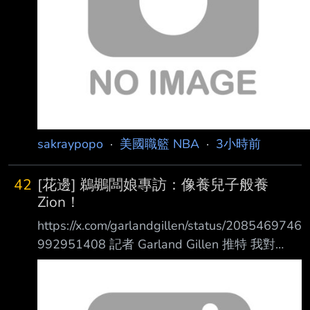
sakraypopo
·
美國職籃 NBA
·
3小時前
42
[花邊] 鵜鶘闆娘專訪：像養兒子般養
Zion！
https://x.com/garlandgillen/status/2085469746
992951408 記者 Garland Gillen 推特 我對
Gayle Benson 女士(鵜鶘闆娘)專訪時， 與她詢
問關於 Jamahl Mosley 時表示： 「我認為
Jamahl 能扭轉現況， 球員都敬重他，他也敬重