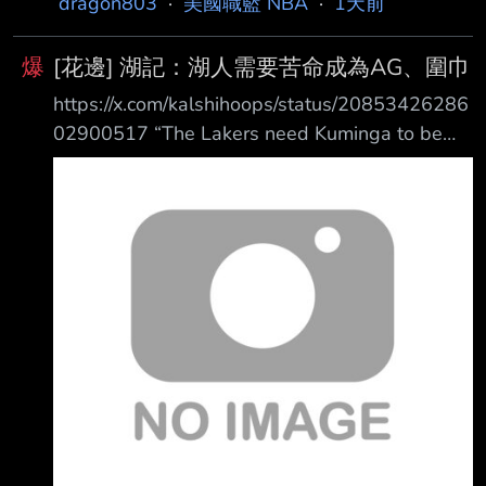
dragon803
·
美國職籃 NBA
·
1天前
現出來，他的數據下滑到場均20.9分、6.1籃
產的綠色金融公司簽訂的贊助合約，目前 正成
板、7 .2助攻、1.2抄截
為 NBA 調查的核心。前 ESPN 撰稿人 Pablo
爆
[花邊] 湖記：湖人需要苦命成為AG、圍巾
Torre 週四在他的播客節目Pablo Torr e Finds
https://x.com/kalshihoops/status/20853426286
Out中報導，Leonard 據稱還曾與負責設計快艇
02900517 “The Lakers need Kuminga to be
主場 Intuit Dome 館內大型螢幕 的公司，簽下
their Aaron Gordon, their Andrew Wiggins,
doing the dirty work. I don’t know if he’s ready
to commit to that role. If he’s no t playing team
basketball, then its the wrong