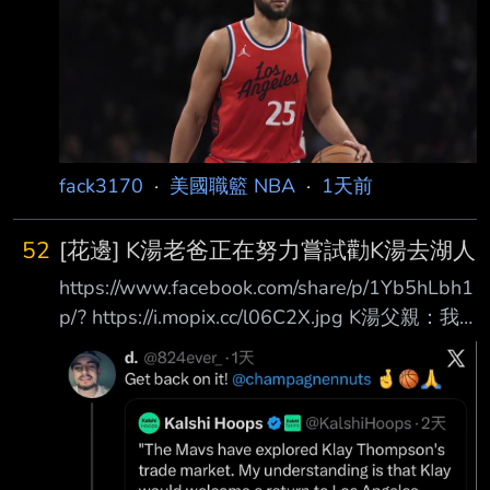
Simmons）受到傷病與心理因素影響，年僅30
歲就已經淡出NBA舞台 ，上一次在NBA出賽已
經要追溯到2024年5月了，先前西蒙斯受訪時曾
透露正準備重返NBA， 近日他在社群上傳一則
限時動態，引發眾人對他下一站的猜測。 西蒙
斯突曬詹姆斯球鞋 被解讀「示好老東家」 西
fack3170
·
美國職籃 NBA
·
1天前
蒙斯日前在
52
[花邊] K湯老爸正在努力嘗試勸K湯去湖人
https://www.facebook.com/share/p/1Yb5hLbh1
p/? https://i.mopix.cc/l06C2X.jpg K湯父親：我
正在努力招募克萊去湖人 --