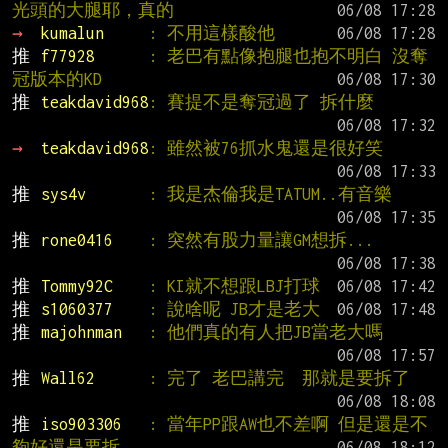
光頭的大腿耶，真的
→ 
kumalun     
: 不用這樣酸他
推 
f77928      
: 老巴有點像抱腿也抱不明白 沒奪
冠版本的KD
推 
teakdavid968
: 賽提不是奪冠過了 拆什麼
→ 
teakdavid968
: 雖然被76抓水鬼還是很好笑
推 
sys4v       
: 我是杰倫我是TATUM..有音樂
推 
rone0416    
: 突然有股力量讓GM想拆...
推 
Tommy92C    
: KI就不想跟LBJ打球
推 
s1060377    
: 說啥呢 JB才是老大
推 
majohnman   
: 他們真的有人把JB當老大嗎
推 
Wall62      
: 完了 老巴講完  那就是要拆了
推 
iso903306   
: 當年PP跟AW也不差啊 但是還是不
夠好還是要拆