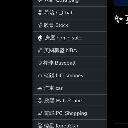
😊 希洽 C_Chat
✨
💰 股票 Stock
🏠 房屋 home-sale
🏀 美國職籃 NBA
⚾ 棒球 Baseball
👛 省錢 Lifeismoney
🚗 汽車 car
😡 政黑 HatePolitics
💻 電蝦 PC_Shopping
🥰 韓星 KoreaStar