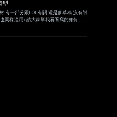
Mute
模型
 有一部分跟LOL有關 還是個草稿 沒有附
也同樣適用) 請大家幫我看看寫的如何 二
藍方的單體DPS是Av 藍方的單體生命值為
的單位數量為Nv 雖然我們可以用微分方程來
就是我們不去求解Nb(t)與Nv(t) 而是