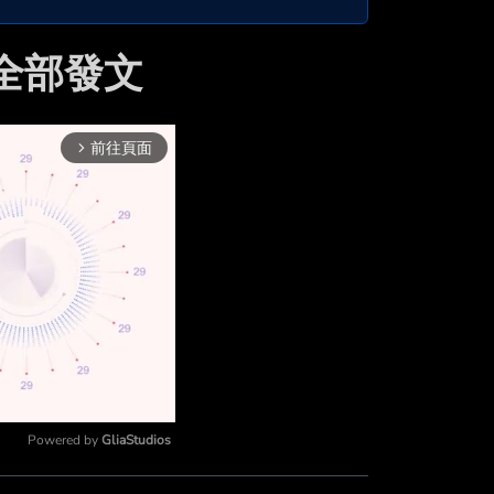
的全部發文
前往頁面
arrow_forward_ios
Powered by 
GliaStudios