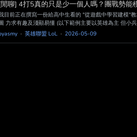
[閒聊] 4打5真的只是少一個人嗎？團戰勢能
我目前正在撰寫一份給高中生看的 "從遊戲中學習建模"教材
圖 力求有趣及淺顯易懂 (以下範例主要以英雄為主 但小兵
股戰鬥勢力交戰 假設藍方對紫方的單體DPS是Ab 紫方對
oyasmy
·
英雄聯盟 LoL
·
2026-05-09
Hb 紫方的單體生命值為Hv 藍方的單位數量為Nb 紫方
求解對戰結果 但是寫給高中生看的內容顯然不適合微分方程 也
跳過時間因素 直接