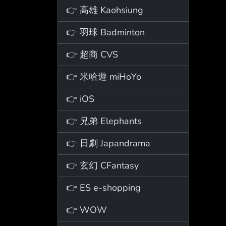
👉 高雄 Kaohsiung
👉 羽球 Badminton
👉 超商 CVS
👉 米哈遊 miHoYo
👉 iOS
👉 兄弟 Elephants
👉 日劇 Japandrama
👉 玄幻 CFantasy
👉 ES e-shopping
👉 WOW