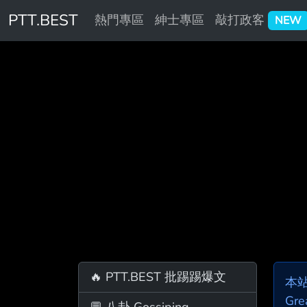
PTT.BEST
熱門專區
紳士專區
敲打政客
NEW
🔥 PTT.BEST 批踢踢爆文
本
Gre
💬 八卦 Gossiping