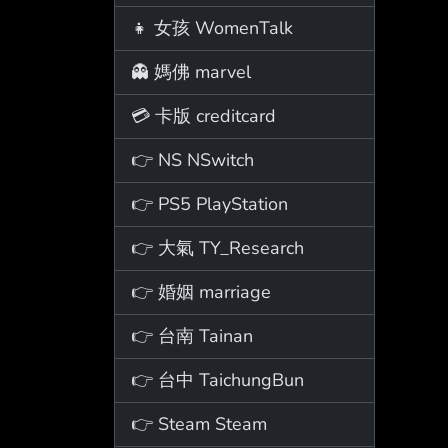
👧 女孩 WomenTalk
👻 媽佛 marvel
💳 卡版 creditcard
👉 NS NSwitch
👉 PS5 PlayStation
👉 大氣 TY_Research
👉 婚姻 marriage
👉 台南 Tainan
👉 台中 TaichungBun
👉 Steam Steam