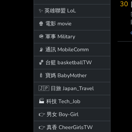
30
✨ 英雄聯盟 LoL
🍿 電影 movie
🪖 軍事 Military
📡 通訊 MobileComm
🏀 台籃 basketballTW
🍼 寶媽 BabyMother
🇯🇵 日旅 Japan_Travel
🏭 科技 Tech_Job
👉 男女 Boy-Girl
👉 真香 CheerGirlsTW