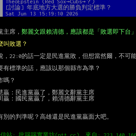
者
TheoEpstein (Red Sox→Cubs→？)
題
[討論] 年底地方大選的勝負判定標準？
間
Sat Jun 13 15:19:10 2026
黨主席，
鄭麗文跟賴清德，應該都是「敗選即下台
麼叫敗選？
說，22:0的話一定是民進黨敗，但想當然爾，不可能
要有標準的話，應該以那個縣市為準？

市嗎？

慧贏：民進黨贏了，鄭麗文辭黨主席

川贏：國民黨贏了，賴清德辭黨主席

有別的判準呢？高雄還是民進黨贏面大吧。
