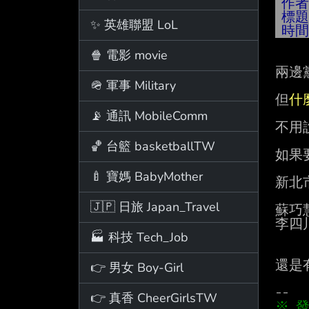
作
標
✨ 英雄聯盟 LoL
時
🍿 電影 movie
兩邊
🪖 軍事 Military
但
什
📡 通訊 MobileComm
不用
🏀 台籃 basketballTW
如果
🍼 寶媽 BabyMother
新北
🇯🇵 日旅 Japan_Travel
蘇巧
李四
🏭 科技 Tech_Job
還是
👉 男女 Boy-Girl
👉 真香 CheerGirlsTW