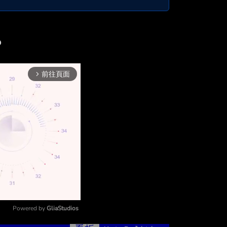
？
前往頁面
arrow_forward_ios
Powered by 
GliaStudios