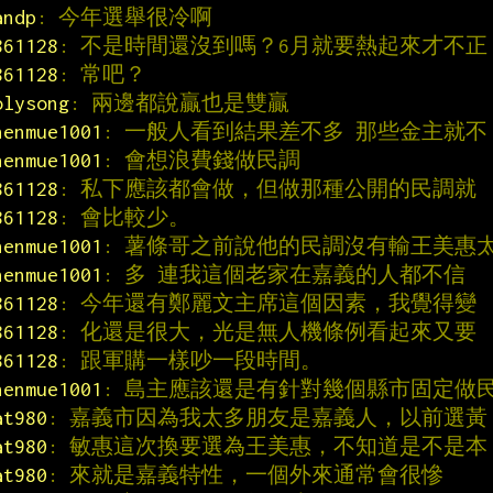
andp
: 今年選舉很冷啊
861128
: 不是時間還沒到嗎？6月就要熱起來才不正
861128
: 常吧？
olysong
: 兩邊都說贏也是雙贏
henmue1001
: 一般人看到結果差不多 那些金主就不
henmue1001
: 會想浪費錢做民調
861128
: 私下應該都會做，但做那種公開的民調就
861128
: 會比較少。
henmue1001
: 薯條哥之前說他的民調沒有輸王美惠
henmue1001
: 多 連我這個老家在嘉義的人都不信
861128
: 今年還有鄭麗文主席這個因素，我覺得變
861128
: 化還是很大，光是無人機條例看起來又要
861128
: 跟軍購一樣吵一段時間。
henmue1001
: 島主應該還是有針對幾個縣市固定做
at980
: 嘉義市因為我太多朋友是嘉義人，以前選黃
at980
: 敏惠這次換要選為王美惠，不知道是不是本
at980
: 來就是嘉義特性，一個外來通常會很慘