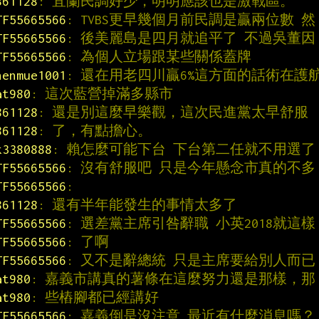
861128
: 宜蘭民調好少，明明應該也是激戰區。
TF55665566
: TVBS更早幾個月前民調是贏兩位數 然
TF55665566
: 後美麗島是四月就追平了 不過吳董因
TF55665566
: 為個人立場跟某些關係蓋牌
henmue1001
: 還在用老四川贏6%這方面的話術在護
at980
: 這次藍營掉滿多縣市
861128
: 還是別這麼早樂觀，這次民進黨太早舒服
861128
: 了，有點擔心。
k3380888
: 賴怎麼可能下台 下台第二任就不用選了
TF55665566
: 沒有舒服吧 只是今年懸念市真的不多
TF55665566
:
861128
: 還有半年能發生的事情太多了
TF55665566
: 選差黨主席引咎辭職 小英2018就這樣
TF55665566
: 了啊
TF55665566
: 又不是辭總統 只是主席要給別人而已
at980
: 嘉義市講真的薯條在這麼努力還是那樣，那
at980
: 些樁腳都已經講好
TF55665566
: 嘉義倒是沒注意 最近有什麼消息嗎？