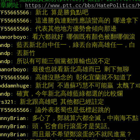
章網址: 
https://www.ptt.cc/bbs/HatePolitics/
TF55665566
: 新北 算是勝負點吧
TF55665566
: 這邊勝負連動性應該蠻高的 哪邊拿下
TF55665566
: 代表其他地方優勢會傾向那邊
manorboyo
: 看六都就好 哪個既有顏色被翻哪個滾
andp
: 藍丟新北台中任一，綠丟台南高雄任一，白
andp
: 丟新竹
andp
: 所以有可能三個黨都算輸也說不定
manorboyo
: 最後也就看新北高雄而已 剩下無聊
TF55665566
: 高雄沒懸念的 彰化宜蘭就不知道了
oddamnhuge
: 新北阿 不過蘇巧慧不可能贏 太醜了X
andp
: 確實，今年新北高雄藍綠都選的比較爛
rs321
: 新北跟高雄吧 其他都已經註定
TF55665566
: 論外表老蜀也是低標起跳的
unnyBrian
: 多心了，鄭就算六都全滅，中南海不點
unnyBrian
: 頭，它會自行滾蛋才是笑話。
unnyBrian
: 而且最不希望鄭滾蛋的不就民進黨？