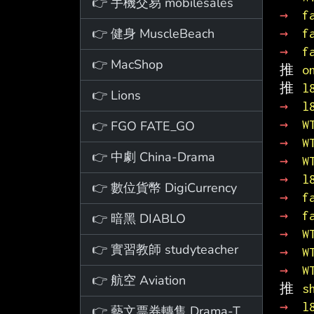
👉 手機交易 mobilesales
→ 
f
👉 健身 MuscleBeach
→ 
f
→ 
f
👉 MacShop
推 
o
推 
l
👉 Lions
→ 
l
→ 
W
👉 FGO FATE_GO
→ 
W
👉 中劇 China-Drama
→ 
W
→ 
l
👉 數位貨幣 DigiCurrency
→ 
f
→ 
f
👉 暗黑 DIABLO
→ 
W
👉 實習教師 studyteacher
→ 
W
→ 
W
👉 航空 Aviation
推 
s
→ 
l
👉 藝文票券轉售 Drama-Ticket