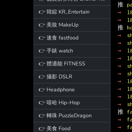
推 
p
👉 韓綜 KR_Entertain
→ 
l
→ 
l
👉 美妝 MakeUp
推 
h
→ 
s
👉 速食 fastfood
→ 
s
👉 手錶 watch
→ 
l
→ 
l
👉 體適能 FITNESS
→ 
s
→ 
s
👉 攝影 DSLR
→ 
l
→ 
l
👉 Headphone
→ 
l
👉 嘻哈 Hip-Hop
→ 
s
推 
f
👉 轉珠 PuzzleDragon
→ 
f
→ 
f
👉 美食 Food