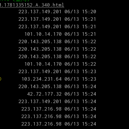
M.1781335152.A.340.html
D