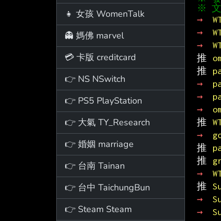
※ 文
👧 女孩 WomenTalk
→ 
W
→ 
W
👻 媽佛 marvel
→ 
W
💳 卡版 creditcard
推 
o
推 
p
👉 NS NSwitch
→ 
p
→ 
p
👉 PS5 PlayStation
→ 
o
👉 大氣 TY_Research
推 
W
→ 
g
👉 婚姻 marriage
推 
p
推 
g
👉 台南 Tainan
→ 
W
推 
S
👉 台中 TaichungBun
→ 
S
👉 Steam Steam
→ 
S