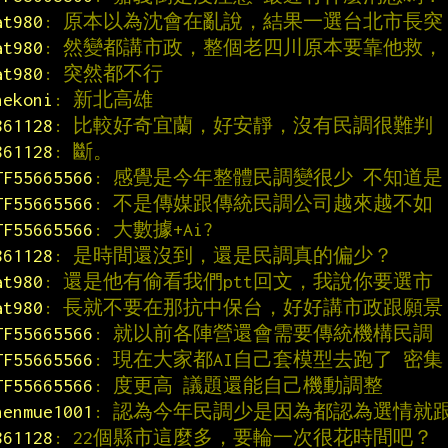
at980
: 原本以為沈會在亂說，結果一選台北市長突
at980
: 然變都講市政，整個老四川原本要靠他救，
at980
: 突然都不行
nekoni
: 新北高雄
861128
: 比較好奇宜蘭，好安靜，沒有民調很難判
861128
: 斷。
TF55665566
: 感覺是今年整體民調變很少 不知道是
TF55665566
: 不是傳媒跟傳統民調公司越來越不如
TF55665566
: 大數據+Ai?
861128
: 是時間還沒到，還是民調真的偏少？
at980
: 還是他有偷看我們ptt回文，我說你要選市
at980
: 長就不要在那抗中保台，好好講市政跟願景
TF55665566
: 就以前各陣營還會需要傳統機構民調
TF55665566
: 現在大家都AI自己套模型去跑了 密集
TF55665566
: 度更高 議題還能自己機動調整
henmue1001
: 認為今年民調少是因為都認為選情就
861128
: 22個縣市這麼多，要輪一次很花時間吧？