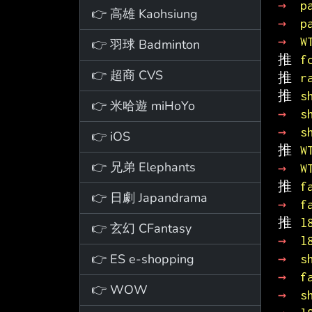
→ 
p
👉 高雄 Kaohsiung
→ 
p
→ 
W
👉 羽球 Badminton
推 
f
👉 超商 CVS
推 
r
推 
s
👉 米哈遊 miHoYo
→ 
s
→ 
s
👉 iOS
推 
W
👉 兄弟 Elephants
→ 
W
推 
f
👉 日劇 Japandrama
→ 
f
推 
l
👉 玄幻 CFantasy
→ 
l
👉 ES e-shopping
→ 
s
→ 
f
👉 WOW
→ 
s