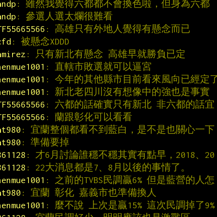
andp
: 雖然我覺得六都都不會換色啦，但身為六都
andp
: 參選人選太爛很難看
TF55665566
: 高雄只有外地人覺得有懸念而已
cfd
: 被懸念XDDD
amirez
: 只有新北有懸念 高雄早就勝負已定
henmue1001
: 直轄市敗選就可以逼宮
henmue1001
: 今年的其他縣市目前看來風向已經定
henmue1001
: 新北老四川沒有想像中的強也是事實
TF55665566
: 六都的話確實只有新北 非六都的話宜
TF55665566
: 蘭跟彰化可以看看
at980
: 宜蘭整個都看不到藍白，是不是也關心一下
at980
: 準備要掉
861128
: 才6月討論誰穩不穩其實有點早，2018、20
861128
: 22大消息都是7、8月以後的事情了。
henmue1001
: 之前的TVBS民調贏6% 但是藍營的人怎
at980
: 宜蘭 彰化 嘉義市也準備換人
henmue1001
: 麼不說 上次是贏15% 這次民調掉了9%