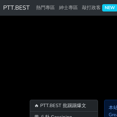
PTT.BEST
熱門專區
紳士專區
敲打政客
NEW
🔥 PTT.BEST 批踢踢爆文
本
Gre
💬 八卦 Gossiping