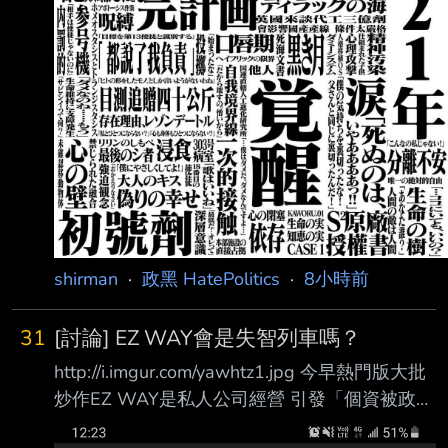
shirman
·
政黑 HatePolitics
·
8小時前
31
[討論] EZ WAY會是失智列車嗎？
http://i.imgur.com/yawhtz1.jpg 今早熱門版大批
炒作EZ WAY是私人公司經營 引發「個資被政府
交給民間公司」爭議 但是 EZ WAY營運公司 關