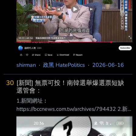
https://i.mopix.cc/Kzl3Sa.jpg :
https://i.mopix.cc/tBXLrU.jpg : 影片給你了 睿智
的政黑板自己看判斷吧 : 不過我是不太懂「所以
現
shirman
·
政黑 HatePolitics
·
2026-06-16
30
[新聞] 無票可投！南韓選舉爆選票短缺
選管會：
1.新聞網址︰
https://bccnews.com.tw/archives/794432 2.新
聞來源︰ 中國廣播公司 3.完整新聞標題 無票可
投！南韓選舉爆選票短缺 選管會：不可能重選
4.完整新聞內容︰ 韓國3日舉行全國地方選舉，