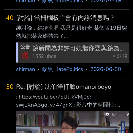
shirman
·
政黑 HatePolitics
·
2026-07-19
跳出來澄清，就像梁文傑被狗昌說去中國喝醉一
樣，簡完全沒
40
[討論] 當柵欄板主會有內線消息嗎？
純討論，純猜測喔 我只是很好奇 某個版19日突
然就把某家媒體禁了
http://i.imgur.com/NHVmbJG.jpg 然後25日，該
媒體就開始報導黃國昌的猛料
http://i.imgur.com/paJ02a8.jpg
http://i.imgur.com/pQINBxi.jpg 差一點這家媒體
shirman
·
政黑 HatePolitics
·
2026-06-30
的報導就要在板上轉載了 我對該版為啥要這樣
做，沒有興趣 aka沒有要討論該版版務 我只是很
30
Re: [討論] 沈伯洋打臉omanorboyo
好奇 管版的人是不是能未卜先知 所以提前禁止
: https://youtu.be/7oUt-kVMj0c?
了特定媒體啊？ 純猜測，純討論喔 ----- Sent
si=jLXnA3gq_y747gnX : 影片中的時間軸 :
from J
39:33 鄭弘儀說：內湖的房價很貴捏 : 39:34 沈
伯洋： 很貴啊 : 39:36 沈伯洋 ： 所以現在就是
我不會講 : https://i.mopix.cc/CnCisI.jpg :