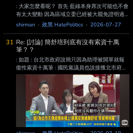
: 大家怎麼看呢？ 首先 藍綠本身席次可能也不會
有太大變動 因為區域立委已經被大罷免證明過
不會有異動 唯一可能會動的就是不分區了 也就
shirman
·
政黑 HatePolitics
·
2026-07-27
是民眾黨 這個自稱同時監督藍綠的第三黨當小
藍當的太過份 已經是嚴重騙票了 所以8個席次，
31
Re: [討論] 簡舒培到底有沒有索資十萬
要嗎部分回流藍綠 要嗎就是有個新第三黨把這
筆？？
部分吸好吸滿 讓國會真的來到三黨不過半，而
: 如題 : 台北市政府說簡只因為助理被開單就報
不是藍營實質過半 目前小黨們已經組成台灣前
復性索資十萬筆 : 國民黨議員也說接獲北市府公
進陣線 就看這新聯盟有沒有機會 當然民眾黨也
務員爆料 : 脆上也有許多北市府公務員爆料簡的
不是省油的燈 肯定會動員網軍拼命宣傳 把任何
事蹟 : 少數幾個幫自稱是公務員而幫簡護航的帳
可能跟他們競爭第三大黨的對手都抹為小綠 ----
號，好幾個都是最近幾個月才創立的帳號，是不
- Sent from J
是 : 真的公務員不知道 : 本公僕沒待過台北市
府，不知實情如何 : 但我查一下新聞，簡舒培針
對「報復性索資十萬筆」的指控，似乎完全沒正
面回應？只是罵 : 章萬安轉移焦點、諷刺他是
「台北四廣洋」 : 如果是被抹黑，應該馬上就會