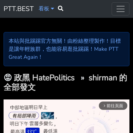
PTT.BEST
看板
本站與批踢踢官方無關！由粉絲整理製作！目標
是讓年輕族群，也能容易逛批踢踢！Make PTT
Great Again！
😡
政黑 HatePolitics
»
shirman 的
全部發文
前往頁面
arrow_forward_ios