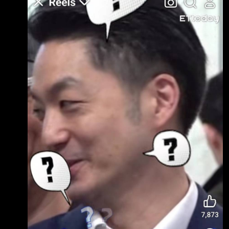
由於中央選舉管理委員會為了節省預算，短估了
投票人數，而少印選票，導致有選民竟然「無票
可投」，這些憤怒的選民包圍投票所，要求重新
選舉。南韓中央選管會表示，不太可能因為這次
的選舉瑕疵，重新選舉。（葉柏毅報導） 綜合
南韓媒體報導，投票當天，有17個投票所，發生
選票短少的情況，有