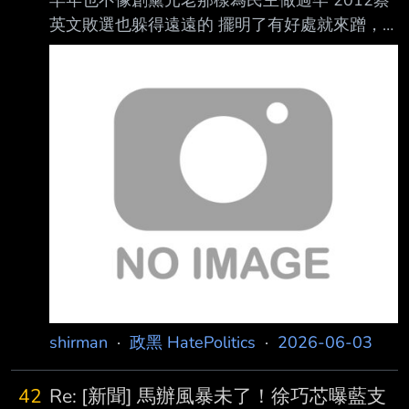
英文敗選也躲得遠遠的 擺明了有好處就來蹭，
沒好處就閃遠遠 然後現在還搞失蹤 垃圾一個 我
管他是不是已經退黨了 曾經讓他加入就是一個
民進黨的污點 最好被逮到直接關到死 ----- Sent
from JPTT on my Samsung SM-N950F. --
shirman
·
政黑 HatePolitics
·
2026-06-03
42
Re: [新聞] 馬辦風暴未了！徐巧芯曝藍支