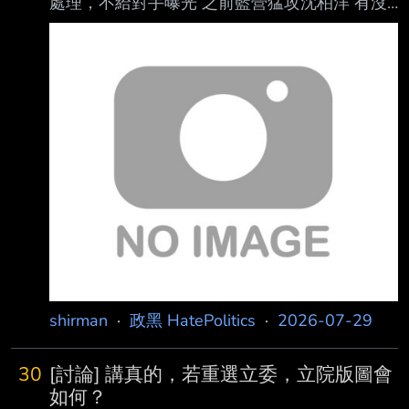
處理，不給對手曝光 之前藍營猛攻沈柏洋 有沒
有效不知道，藍營都說自己狂贏、猛贏 但很明
顯的結果是 萬安把自己打到國昌化了 而國昌的
選舉戰績，眾所周知…… 所以 為什麼藍營現在要
冷處理沈柏洋啊？ ----- Sent from JPTT on my
Samsung SM-N950F. --
shirman
·
政黑 HatePolitics
·
2026-07-29
30
[討論] 講真的，若重選立委，立院版圖會
如何？