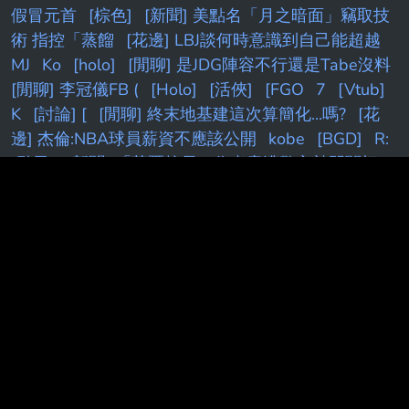
假冒元首
[棕色]
[新聞] 美點名「月之暗面」竊取技
術 指控「蒸餾
[花邊] LBJ談何時意識到自己能超越
MJ
Ko
[holo]
[閒聊] 是JDG陣容不行還是Tabe沒料
[閒聊] 李冠儀FB (
[Holo]
[活俠]
[FGO
7
[Vtub]
K
[討論] [
[閒聊] 終末地基建這次算簡化...嗎?
[花
邊] 杰倫:NBA球員薪資不應該公開
kobe
[BGD]
R:
[颱風]
[新聞] 「萊爾校長」作者竟遭警方敲門關切
朱立立倫：傷害民主
[vtub]
[情報
[閒聊] 朗報！羅
傑再度進監獄！
[蔚藍]新舊
[討論] [V
Fw:
k
[黑
特]
[26夏]
[鳴潮]
F
快訊／
[FGO]
[閒聊]
[無
職]
[閒聊] Peyz太慘了吧
[問卦]新竹教授砍死妹夫重
點整理！7千萬去投0050
[LIVE] CPBL例行賽
[新
聞]
[轉播]
[LIVE] CPBL
[發錢]
[開戰]
[獵人] 小
傑、奇犽最後有達到旅團級別嗎？
[情報]
信
[新聞]
藍白硬推台灣未來帳戶 政院擬祭不副署反
[花邊]
JT：我不想跟自認什麼都知道的人待一起
[討論]