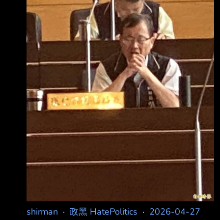
中市議員陳俞融見環保局長吳盛忠閉眼，要求
「局長你不要再睡覺了」，吳盛忠起身作答，稍
後，民進黨議員謝志忠質詢廚餘政策失當，稱垃
圾量每天缺口8百多噸，吳盛忠答稱需要時間處
理，隨後稱「我態度是怎樣了」，遭主席曾威趕
出
shirman
·
政黑 HatePolitics
·
2026-04-27