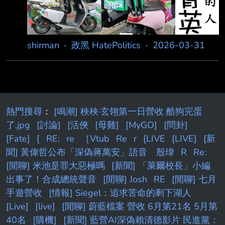
shirman
·
政黑 HatePolitics
·
2026-03-31
熱門搜尋
：
[鳴潮] 秧秧·玄翎第一日營收 酷狗完蛋
了.jpg
[討論]
[活俠
[母雞]
[MyGO]
[問卦]
[Fate]
[
RE:
re
［Vtub
Re
r
[LIVE
[LIVE]
[新
聞] 黃偉哲公布「深偽蔣萬安」語音 殷瑋
R
Re:
[閒聊] 米池是罪大惡極嗎
[新聞] 「萊爾校長」小編
出事了！合成總統聲音
[閒聊] Josh
RE
[閒聊] 七月
手遊營收
[情報] Siegel：追求苦命的剩下湖人
[Live]
[live]
[閒聊] 蔚藍檔案 營收 6月第21名 5月第
40名
[購機]
[新聞] 藍營AI深偽賴清德影片 民進黨：