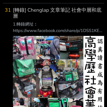
31
[轉錄] Chenglap 文章筆記 社會中層和底
層
1.轉錄網址︰
https://www.facebook.com/share/p/1DSS1KER
3g/ 2.轉錄來源︰ Chenglap 文章筆記 3.轉錄內
容︰ 我們通常認為底層是亂源，這部份是正確
的。不過有一點不少人都忽視的是，社會底層團
結的能力很差，他們不論做甚麼，都很容易就會
自己先打起來。 因此社會底層就算過得不好，
他們通常都不會形成甚麼有意義的政治力量，知
識份子想像的底層人民大團結這件事更是不會發
生，他們長期都是處於一種互相攻擊，爭奪那丁
點資源，為了一千兩元甚至一個眼神就打架甚至
互相幹掉的狀態