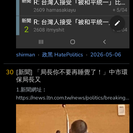
shirman
·
政黑 HatePolitics
·
2026-05-06
30
[新聞] 「局長你不要再睡覺了！」中市環
保局長又
1.新聞網址︰
https://news.ltn.com.tw/news/politics/breakingn
ews/5417458 2.新聞來源︰ 自由時報 3.完整新
聞標題 「局長你不要再睡覺了！」中市環保局
長又「度估」遭趕出議會 4.完整新聞內容︰ 台
中市議會下午進行警消環衛業務質詢，民進黨台