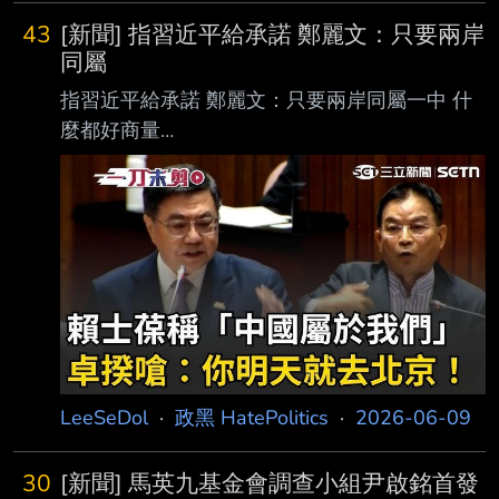
43
[新聞] 指習近平給承諾 鄭麗文：只要兩岸
同屬
指習近平給承諾 鄭麗文：只要兩岸同屬一中 什
麼都好商量
https://udn.com/news/story/6656/9554430 聯
合報 國民黨主席鄭麗文8日出席亞洲協會（Asia
Society）座談會發表談話，鄭麗文稱台獨運動
的敘事是反中，並認為，中國不是台灣進步的障
礙；鄭麗文說，台灣的存在不會挑戰共產黨 的
正當性，並稱中國國家主席習近平在會面時承
諾，只要兩岸同屬一中，什麼事都好商量。 鄭
麗文說，她曾經相信台獨是台灣的出路，不過她
發現民進黨只是把台獨當作「政治便利貼 」，
LeeSeDol
·
政黑 HatePolitics
·
2026-06-09
有需要的時候拿出來用，
30
[新聞] 馬英九基金會調查小組尹啟銘首發