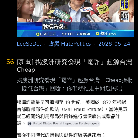
獲得明確且具約束力的承諾與支持 。 心得： 震
撼彈！ 川普的言論核爆太猛了， 直接把獨派的
立論基礎砸得稀爛。 現在只好跟國民黨學習，
拋出有條件統一來重新出發！ --
LeeSeDol
·
政黑 HatePolitics
·
2026-05-24
56
[新聞] 揭澳洲研究發現「電詐」起源台灣
Cheap
揭澳洲研究發現「電詐」起源台灣 Cheap挨批
「貶低台灣」回嗆：你們就推走中間選民吧
https://www.storm.mg/article/11134724 風傳
媒 國內詐騙犯罪猖獗，網紅Cheap引用海外學者
研究指出，包括東南亞詐騙園區在內，「電信
詐騙」其實起源於台灣，詐騙集團各種劇本、管
理手段、分工細節，全部都是台灣人發明。 然