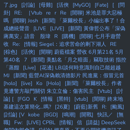
了.jpg
[討論]
[母雞]
[活俠
[MyGO]
[Fate]
[
[問
卦]
RE:
［Vtub
re
r
Re
[閒聊] 米池是罪大惡極
嗎
[閒聊] Josh
[新聞] 「萊爾校長」小編出事了！合
成總統聲音
[LIVE
[LIVE]
[新聞] 黃偉哲公布「深偽
蔣萬安」語音 殷瑋
R
[購機]
[閒聊] 七月手遊營
收
Re:
[情報] Siegel：追求苦命的剩下湖人
RE
[棕色]
[活俠]
[閒聊] 蔚藍檔案 營收 6月第21名 5月
第40名
7
[新聞] 美點名「月之暗面」竊取技術 指控
「蒸餾
[Live]
[花邊] LBJ談何時意識到自己能超越
MJ
[新聞] 藍營AI深偽賴清德影片 民進黨：假冒元首
[holo]
[live]
Ko
[Holo]
[新聞] 「萊爾校長」作者
竟遭警方敲門關切 朱立立倫：傷害民主
[Vtub]
[討
論] [
[FGO
K
[情報
[黑特]
[vtub]
[閒聊] 終末地
基建這次算簡化...嗎?
[26夏]
[蔚藍]新舊
R:
[颱風]
[討論] [V
kobe
[BGD]
[鳴潮]
[開戰]
快訊／
[無
職]
Fw:
[LIVE] CPBL
[情報]
信
[請益] DeepSeek