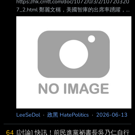
https://hk.crntt.com/doc/1072/0/3/2/10720320
7_2.html 鄭麗文稱，美國智庫的出席率踴躍，幾
乎美國這方面的專家、前官員、學者，只要時間
允許 的統統都來了，而且有的來的不止一次，
這就表示他們對她的主張很有興趣。 鄭麗文
稱，很多人事後都跑來跟她說他們太支持了，然
後他們也非常的驚訝，“原來我是這 樣的，原來
我的主張是如此的，所以我覺得這就是為什麼我
說收獲很大的原因”。國會充滿 了很多過去有人
刻意製造的不實印象，對國民黨的抹黑，對她的
中傷，可是他們見完後有完 全不一
LeeSeDol
·
政黑 HatePolitics
·
2026-06-13
64
[討論] 快訊！前民進黨祕書長吳乃仁自行