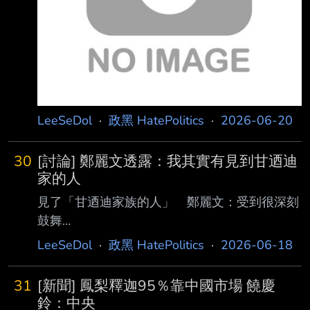
的缺點幹嘛？ 太甜？要切片？一餐吃不完？ 你
是在哭什麼？ 有多少種水果完全符合你說的這
些描述啊？ --
LeeSeDol
·
政黑 HatePolitics
·
2026-06-20
30
[討論] 鄭麗文透露：我其實有見到甘迺迪
家的人
見了「甘迺迪家族的人」 鄭麗文：受到很深刻
鼓舞
https://www.nownews.com/news/6847916 鄭
LeeSeDol
·
政黑 HatePolitics
·
2026-06-18
麗文今上《歷史易起SHOW2.0》專訪表示，她
此行有去甘迺迪圖書館，事實上有見了甘迺 迪
31
[新聞] 鳳梨釋迦95％靠中國市場 饒慶
家族的人，但這話題就到此為止，她不再多說
鈴：中央