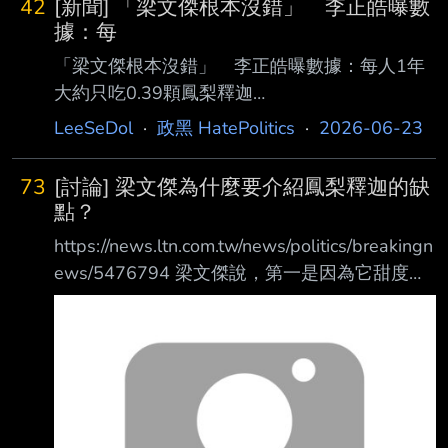
42
[新聞] 「梁文傑根本沒錯」 李正皓曝數
鄰近的大陸市場不要，遠渡重洋到巴黎賣芒果，
據：每
不是巴黎不能去，而是這麼小的市場是 否夠農
「梁文傑根本沒錯」 李正皓曝數據：每人1年
友吃穿？根本是侮辱台灣人的智商，侮辱農友的
大約只吃0.39顆鳳梨釋迦
智商。 心得： 看到綠營群起吹捧芒果賣到巴黎
https://www.ettoday.net/news/20260623/318
LeeSeDol
·
政黑 HatePolitics
·
2026-06-23
的蠢樣， 鄭麗文忍不住吐槽。 台灣賣去巴黎的
8110.htm ETToday 陸委會副主委梁文傑日前稱
水果，整批銷量才多少？ 跟大陸的市場規模能
鳳梨釋迦「台灣人幾乎不吃」、「仰中共鼻息的
比嗎？ 巴黎這種特例拿來
73
[討論] 梁文傑為什麼要介紹鳳梨釋迦的缺
農產品」，引發 議論，更讓民進黨台東縣長參
點？
選人陳瑩不滿。對此，媒體人李正皓今（23日）
https://news.ltn.com.tw/news/politics/breakingn
指出，根據公 開資料，114年台東鳳梨釋迦產量
ews/5476794 梁文傑說，第一是因為它甜度非
約9000公噸（全國占99%），國內消費約5369
常高，第二是不像平常吃的釋迦是用手剝開，它
公噸，若一顆 鳳梨釋迦以一台斤計算，台灣年
是要切片。 第三是它非常大顆，如果一個小家
消費鳳梨釋迦約895萬顆，平均每個
庭，可能吃三頓都吃不完，所以在台灣幾乎沒有
內銷市場 ，90幾%產量都是依賴中國的採購。
心得： 梁文傑根本智商有問題吧！ 你要申論的
議題是中共的手法， 結果你跑去介紹鳳梨釋迦