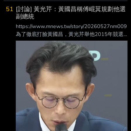
對於本次事件始末已經有充分的了解， 所有職
51
[討論] 黃光芹：黃國昌稱傅崐萁規劃他選
務與業務均不變。 心得： 政黑板你們繼續瞎起
副總統
鬨也沒差， 反正也無法引起多少的漣漪。 最多
https://www.mnews.tw/story/20260527nm009
再兩、三天有更大新聞出現， 你們就討論不動
為了徹底打臉黃國昌，黃光芹舉他2015年競選
了。 鄭麗文主席對案情已經全盤了解， 蕭旭岑
立委時的行程為例，當時天一亮就出門，每天
的位置不會有一絲一毫的動搖。 --
宮廟參拜、地方會勘，一晚連跑3場活動，一天
至少10幾個行程起跳，還嚴格要求選前把新 北
七星區全區144個里至少走過兩遍。黃光芹質
疑，當年選面積僅占新北四分之一、人口才8 %
的七星區，都用如此高強度的陸戰應戰，如今要
選整整400萬人口的新北市長，怎麼會落到 被
《鏡週刊》踢爆「陸戰甚至比柯文哲少、排不出
行程、棄守陸戰坐等藍白合」的窘境？她 在文