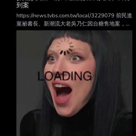
到案
https://news.tvbs.com.tw/local/3229079 前民進
黨祕書長、新潮流大老吳乃仁因台糖售地案，被
法院認定背信有罪；民眾黨主席黃國 昌過去多
次質疑，吳乃仁仍欠國庫1.7億元「賴著不
還」，卻搭名車、進出高檔餐廳。而台 中地院
先前囑託台北地院查扣吳的資產，台北地院於本
月3日簽發拘票拘提吳乃仁撲空，昨 （11）日，
吳乃仁已經到案，台中地方法院證實，他委託律
師表示，願意到院接受訊問。 心得： 藍白翻
車， 吳乃仁沒有落跑成功， 反觀藍白，李慶華
現在人在哪裡，沒人知道。 藍白要不要公開呼
籲