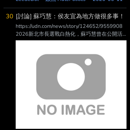
30
[討論] 蘇巧慧：侯友宜為地方做很多事！
https://udn.com/news/story/124652/9559908
2026新北市長選戰白熱化，蘇巧慧曾在公開活
動稱讚「8年前選對人，選出侯友宜擔任新北 市
長，為地方做很多事」，外界解讀意在爭取中間
選民支持。 媒體今天詢問與侯市長互動，，她
在新北服務10年，常常遇到侯市長，彼此都會互
相鼓勵、互相加油，雖然不同黨派，但是為新北
好的心情大家都是一樣的，就一起繼續為新 北
來努力，這也是市民期待看到的。 心得： 蘇巧
慧真的很聰明欸！ 懂得看場合發言， 知道哪些
場合應該要誇獎前任市長， 才能拉到票