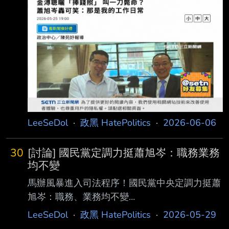
LeeSeDol
·
政黑 HatePolitics
·
2026-06-06
30
[討論] 國民黨定調力挺蕭旭岑：職務業務
均不變
馬辦風暴進入司法程序！國民黨中央定調力挺蕭
旭岑：職務、業務均不變
https://www.storm.mg/article/11136710 而據
LeeSeDol
·
政黑 HatePolitics
·
2026-05-29
了解，目前國民黨中央已經定調會力挺蕭旭岑，