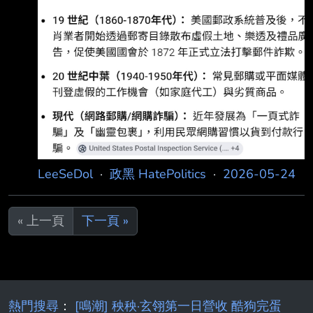
而，Cheap此番說法卻被批評是矮化台灣人、附
和中國敘事。對此，Cheap發聲反擊，「沒 關
係，你們就繼續抹、繼續獵巫，看原本中間，甚
至偏綠的人會被你們推走多少」。 Ch
LeeSeDol
·
政黑 HatePolitics
·
2026-05-24
« 上一頁
下一頁 »
熱門搜尋
：
[鳴潮] 秧秧·玄翎第一日營收 酷狗完蛋