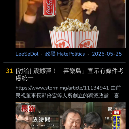
維解釋得很清楚。 現在有三個帳本跟馬英
LeeSeDol
·
政黑 HatePolitics
·
2026-05-25
31
[討論] 震撼彈！「喜樂島」宣示有條件考
慮統一
https://www.storm.mg/article/11134941 由前
民視董事長郭倍宏等人所創立的獨派政黨「喜樂
島聯盟」，日前在官網上發布致中共總 書記習
近平的公開信，內容表示，願意在特定條件下調
整台獨立場，「考慮成為中華人民共 和國的一
部分」，但前提是「台人治台、高度自治」必須