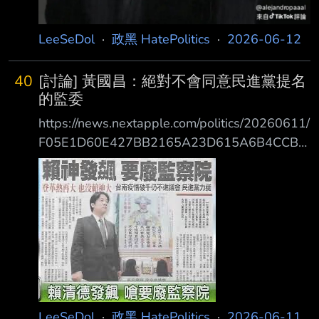
LeeSeDol
·
政黑 HatePolitics
·
2026-06-12
40
[討論] 黃國昌：絕對不會同意民進黨提名
的監委
https://news.nextapple.com/politics/20260611/
F05E1D60E427BB2165A23D615A6B4CCB
黃國昌今晚在臉書發文表示，民進黨在吃到甜頭
後，已經背棄了廢除監察院的理念，但民眾 黨
始終堅持到底。因此，民眾黨不僅拒絕推薦任何
監委，對民進黨所提名的監委，也絕對不 會同
意。 心得： 笑死， 傻鳥還以為提名陳永興， 國
昌老師會左右為難到底要不要同意。 現在答案
揭曉，通通不同意， 陳永興今晚早點洗洗睡
吧！ --
LeeSeDol
·
政黑 HatePolitics
·
2026-06-11