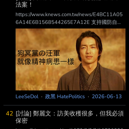
法案！
https://www.knews.com.tw/news/E4BC11A05
6A14E6B1568544265E7A12E 支持國防自主
政策 擬推國民黨版軍工法案 針對外界高度關
注的國防預算與本土軍工產業議題，鄭麗文澄
清，國民黨從未反對強化台灣 國防力量，且會
優先審查對美軍購預算。在台灣本土軍工產業及
無人機製造方面，鄭麗文表 態支持國防自主政
策，但她指出民進黨目前的提案存在諸多問題，
國民黨無法支持。她透露 ，接受了智庫友人的
建議，正認真思考在返台後由國民黨提出自己的
國防產業版本提案。 心得： 重磅突發消
LeeSeDol
·
政黑 HatePolitics
·
2026-06-13
42
[討論] 鄭麗文：訪美收穫很多，但我必須
保密