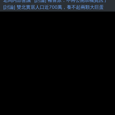
老闆內部會議
[討論] 權喜原：不再公開班機資訊了
[討論] 雙北實居人口近700萬，養不起兩顆大巨蛋
[閒聊] 朗報！羅傑再度進監獄！
[蔚藍] 檔案大小保
機制
[標的] 00631L 安心多
[新聞] 藍白硬推台灣未
來帳戶 政院擬祭不副署反
[LIVE] CPBL例行賽
[新
聞]
k
[轉播]
[發錢]
[獵人] 小傑、奇犽最後有達到
旅團級別嗎？
F
[FGO]
[閒聊]
[花邊] AE在小孩贍
養費官司上取得勝利
[Holo] Hololive Dreams已開
服
[請益] 要多了解股票才不是賭？
[問題] 新莊球場
真的有很臭嗎
[白銀]
[問卦]新竹教授砍死妹夫重點
整理！7千萬去投0050
[分享］
［Vtub]
[漫畫]
[討論] [Vt
[內鬼]
[鐵道]
[閒聊
[花邊] JT：我不想
跟自認什麼都知道的人待一起
[情報] NV可能推出
5090SE(5080Ti)
[討論] Kuminga怎麼才過一年 身價
掉這麼多？
[情報] 2026年 6月份景氣燈號 紅燈 (41
分)
[情報] AD追求四年275M合約
[請益]
[閒聊] 想
要增貸卻被老媽擋住 被設定
[新聞] 簡舒培要求北市