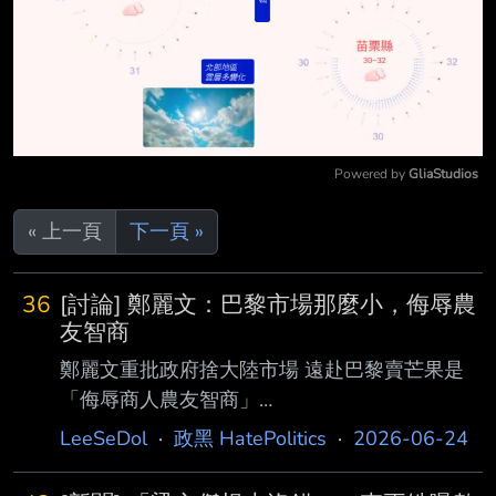
Powered by 
GliaStudios
Mute
« 上一頁
下一頁 »
36
[討論] 鄭麗文：巴黎市場那麼小，侮辱農
友智商
鄭麗文重批政府捨大陸市場 遠赴巴黎賣芒果是
「侮辱商人農友智商」
https://udn.com/news/story/6656/9585854 國
LeeSeDol
·
政黑 HatePolitics
·
2026-06-24
民黨行動中常會今天移師到台東舉行，正值鳳梨
釋迦話題延燒之際，她火力全開批中央政 府棄