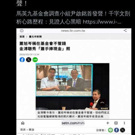
聲！
馬英九基金會調查小組尹啟銘首發聲！千字文剖
析心路歷程：見證人心黑暗 https://www.i-
meihua.com/Article/Detail/50261 梅花新聞 馬
英九基金會風波未歇，3人調查小組之一的前經
濟部長尹啟銘打破2個多月以來的沉寂，在 臉書
發了逾1600字長文剖析這陣子以來的心情。除
了痛批那隻「」翻攪風雲，也 疼惜馬大姊馬以
南等人的不易，對於疑似患失智症的前總統馬英
九，尹啟銘更傷痛地以詩人 泰戈爾作品〈我扔
掉了所有的昨天〉，反問馬英九：丟掉了所有的
記憶，心情真的是如此陽 光嗎？ 以下是尹