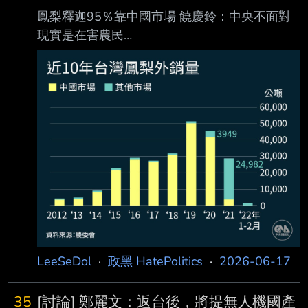
了。 節目主持人歷史哥隨即詢問：「對方有說
鳳梨釋迦95％靠中國市場 饒慶鈴：中央不面對
可以讓妳說有見到他們嗎？」鄭麗文隨即大笑
現實是在害農民
說： 「就是不行啊，哈哈哈哈哈！」，所以她
https://udn.com/news/story/6656/9571218 聯
就不說是見了誰，但是她深受感動跟觸動。 心
合報 台東縣長饒慶鈴日前透過預錄影片參與海
得： 政黑傻鳥整天酸鄭麗文去美國被冷落， 但
峽論壇相關活動，卻傳出有匿名官員向媒體透露
其實鄭麗文有見到甘迺迪家族的成員。 只是不
政 府將進一步查處，引發地方政壇與農業界高
方便透
度關注，且持續延燒。饒慶鈴今上午接受廣播節
目專訪表示，台東鳳梨釋迦出口市場95%以上集
中在中國大陸、香港及澳門，是目前最主要 的
市場，若不面對這個現實，等同斷了農民生路。
饒慶鈴指出，當初中國大陸暫停輸入台灣鳳梨釋
迦，原因是檢出介殼蟲及農藥
LeeSeDol
·
政黑 HatePolitics
·
2026-06-17
35
[討論] 鄭麗文：返台後，將提無人機國產