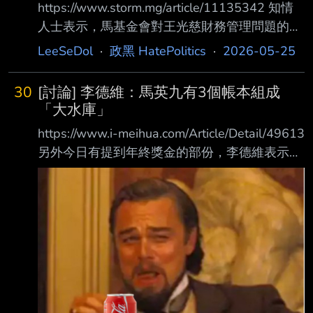
https://www.storm.mg/article/11135342 知情
法，發布聲明嚴正澄清，強調相關內容與事實不
人士表示，馬基金會對王光慈財務管理問題的質
符，並質疑報導有誤導外界之虞。 針對王光慈
疑，調查小組都已查證清楚並無不法， 而對她
LeeSeDol
·
政黑 HatePolitics
·
2026-05-25
曾在飛機上「休克」的說法，基金會表示，經內
身為幕僚卻迴避見馬，從2025年2月17日到
部了解，王光慈之前早巳有數次 在台灣或大陸
2026年2月25日只與馬接觸5次，很多事都 是背
宴會中因飲烈酒過量，而發生醫生診斷
30
[討論] 李德維：馬英九有3個帳本組成
著馬私下做的相關指控，調查小組當然也在4月
「大水庫」
底約詢王光慈詳加了解，結果調查小組 不問還
https://www.i-meihua.com/Article/Detail/49613
好，問了得知原委後，簡直被震驚到幾乎無言以
另外今日有提到年終獎金的部份，李德維表示，
對；原來這位近10年來馬英九最親近 的辦公室
調查小組要查的重點是有沒有一帳兩報，若 有
主任，竟然在馬英九出現健康問題，性情轉變的
這樣的情況才能說可能涉及私吞。另外也要指
近一年多來，不但得了重度憂鬱症 ，要靠藥
出，基金會只看到自己的部分，但是被指控 人
（指王光慈）不只管馬英九基金會的帳，還管馬
英九辦公室以及馬英九私人帳務，這不就 很像
多年前馬英九市政府時期的「大水庫」嗎？這也
是為何調查小組做出的報告認為蕭、王 並沒有
涉及財政紀律問題。 心得： 真相大白了！ 李德