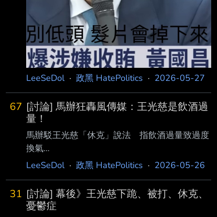
LeeSeDol
·
政黑 HatePolitics
·
2026-05-27
67
[討論] 馬辦狂轟風傳媒：王光慈是飲酒過
量！
馬辦駁王光慈「休克」說法 指飲酒過量致過度
換氣
https://www.upmedia.mg/tw/focus/politics/259
LeeSeDol
·
政黑 HatePolitics
·
2026-05-26
713 馬英九基金會近日針對《風傳媒》連續引述
匿名消息來源，報導涉及王光慈在相關行程中的
31
[討論] 幕後》王光慈下跪、被打、休克、
身心狀況與互動情節，包括「下跪磕頭」、「疑
憂鬱症
似遭暴力對待」、「休克與重度憂鬱」等說