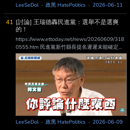
LeeSeDol
·
政黑 HatePolitics
·
2026-06-11
41
[討論] 王瑞德轟民進黨：選舉不是選爽
的！
https://www.ettoday.net/news/20260609/318
0555.htm 民進黨新竹縣長提名遲遲未能確定，
幾經波折後，民進黨終於拍板，明（10日）將正
式徵召 竹北市長鄭朝方。對此，媒體人王瑞德
今（9日）不滿表示，看不懂這個布局，選舉是
為了 勝選，不是選爽的，明知竹北是新竹縣的
心臟，放棄連任必成功的竹北，卻要去選必 敗
的新竹縣長，就像找去選新竹市長一樣，莫名其
妙啊。 心得： 政黑男神王瑞德， 平常都在罵藍
白。 但這次對於民進黨的選戰策略看不下去
了！ 而且還一次開砲兩件事， 連莊競程
LeeSeDol
·
政黑 HatePolitics
·
2026-06-09