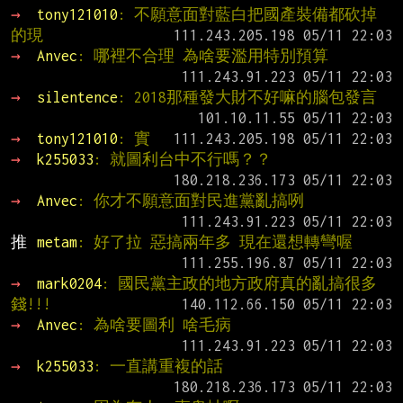
→ 
tony121010
: 不願意面對藍白把國產裝備都砍掉
的現
→ 
Anvec
: 哪裡不合理 為啥要濫用特別預算
→ 
silentence
: 2018那種發大財不好嘛的腦包發言
→ 
tony121010
: 實
→ 
k255033
: 就圖利台中不行嗎？？
→ 
Anvec
: 你才不願意面對民進黨亂搞咧
推 
metam
: 好了拉 惡搞兩年多 現在還想轉彎喔
→ 
mark0204
: 國民黨主政的地方政府真的亂搞很多
錢!!!
→ 
Anvec
: 為啥要圖利 啥毛病
→ 
k255033
: 一直講重複的話