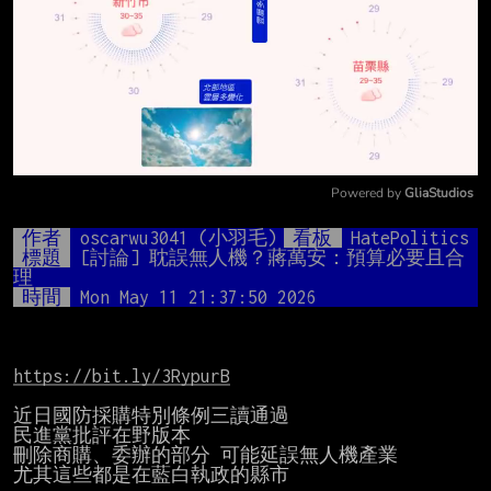
Powered by 
GliaStudios
Mute
作者
oscarwu3041 (小羽毛)
看板
HatePolitics
標題
[討論] 耽誤無人機？蔣萬安：預算必要且合
理
時間
Mon May 11 21:37:50 2026
https://bit.ly/3RypurB
近日國防採購特別條例三讀通過

民進黨批評在野版本

刪除商購、委辦的部分 可能延誤無人機產業

尤其這些都是在藍白執政的縣市
