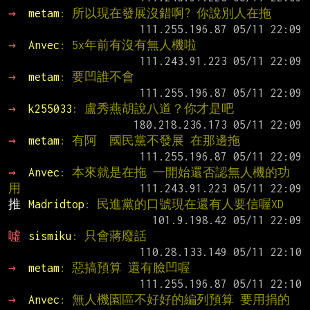
→ 
metam
: 所以現在發展沒錯啊? 你說別人在拖
→ 
Anvec
: 5x年前有沒有無人機啦
→ 
metam
: 要凹誰不會
→ 
k255033
: 盧秀燕胡說八道？你才是吧
→ 
metam
: 有阿  國民黨不發展 在那邊拖
→ 
Anvec
: 本來就是在拖 一開始還否認無人機的功
用
推 
Madridtop
: 民進黨的口號現在還有人要信喔XD
噓 
sismiku
: 只會蔣廢話
→ 
metam
: 惡搞預算 還有臉凹喔
→ 
Anvec
: 無人機園區不好好的編列預算 要用捐的