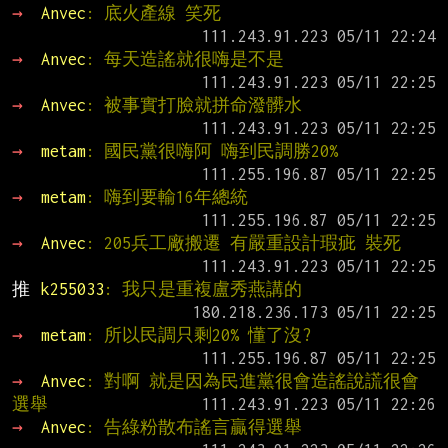
→ 
Anvec
: 底火產線 笑死
→ 
Anvec
: 每天造謠就很嗨是不是
→ 
Anvec
: 被事實打臉就拼命潑髒水
→ 
metam
: 國民黨很嗨阿 嗨到民調勝20%
→ 
metam
: 嗨到要輸16年總統
→ 
Anvec
: 205兵工廠搬遷 有嚴重設計瑕疵 裝死
推 
k255033
: 我只是重複盧秀燕講的
→ 
metam
: 所以民調只剩20% 懂了沒?
→ 
Anvec
: 對啊 就是因為民進黨很會造謠說謊很會
選舉
→ 
Anvec
: 告綠粉散布謠言贏得選舉