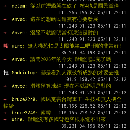
→ 
metam
: 從以前潛艦就在砍了 核4也是國民黨停
→ 
Anvec
: 還在幻想啥民進黨有心要發展
→ 
Anvec
: 潛艦不就證明當初凍結是對的
噓 
uire
: 無人機恐怕是太陽能第二吧~刪的非常好!
→ 
Anvec
: 請問2026年的今天 潛艦測試完了嗎
推 
Madridtop
: 都是看到人家技術成熟的才要去推
→ 
Anvec
: 潛艦預算凍結 現在不就證明是對的
→ 
bruce2248
: 國民黨害台灣重工 生技和無人機全
輸給
→ 
bruce2248
: 南韓
→ 
uire
: 潛艦沒有多國背包客根本造不出來