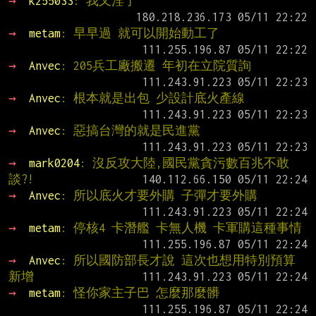
→ 
k255033
: 我又淫了
→ 
metam
: 早早過 就可以開始動工了
→ 
Anvec
: 205兵工廠搬遷 年初在立院質詢
→ 
Anvec
: 根本就是出包 少設計底火產線
→ 
Anvec
: 惡搞台灣的就是民進黨
→ 
mark0204
: 沒反攻大陸,國民黨貪污數百兆不敢
談?!
→ 
Anvec
: 所以底火才要外購 子彈才要外購
→ 
metam
: 停核4 卡潛艦 卡無人機 卡軍購這種事情
→ 
Anvec
: 所以國防部長才說 這次也想用特別預算
新增
→ 
metam
: 怪你家主子巴 怎麼那麼髒