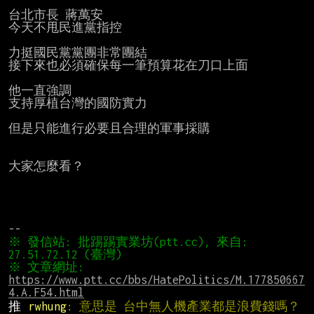
台北市長 蔣萬安

今天不甩民進黨指控

力挺國民黨黨團非常團結

接下來也必須確保每一筆預算花在刀口上面

他一直強調

支持厚植台灣的國防實力

但是只能進行必要且合理的軍事採購

大家怎麼看？

※ 發信站: 批踢踢實業坊(ptt.cc), 來自: 
※ 文章網址: 
https://www.ptt.cc/bbs/HatePolitics/M.177850667
4.A.F54.html
推 
rwhung
: 意思是 台中無人機產業都是浪費錢嗎？