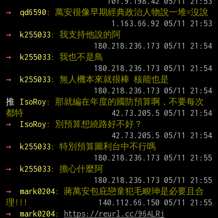
→ 
qd6590
: 萬安很像早期經典政治人物說一堆=沒說
→ 
k255033
: 我支持他說的阿
→ 
k255033
: 我也不是鳥
→ 
k255033
: 無人機本來就很棒 核能也是
推 
IsoRoy
: 那就編在年度的國防預算啊，不要每次
都特
→ 
IsoRoy
: 別預算想繞路好不好？
→ 
k255033
: 特別預算圖利台中不行嗎
→ 
k255033
: 擔心什麼阿
→ 
mark0204
: 蔣萬安包庇戀童犯毛畯珅是必要且合
理!!!
→ 
mark0204
: 
https://reurl.cc/96ALRj