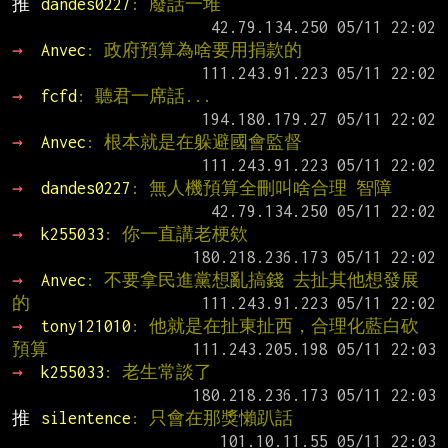
推 
dandes0227
: 廢話一堆
→ 
Anvec
: 政府預算為啥要用捐款的
→ 
fcfd
: 聽君一席話...
→ 
Anvec
: 根本就是在躲避國會監督
→ 
dandes0227
: 無人機預算全刪叫啥合理 智障
→ 
k255033
: 你一直講老梗欸
→ 
Anvec
: 不要拿民進黨想亂搞錢 去扯其他想發展
的
→ 
tony121010
: 他就是在扯東扯西，合理化藍白砍
預算
→ 
k255033
: 老生常談了
推 
silentence
: 只會在那獎懶趴話