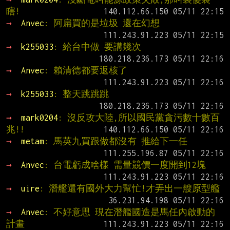
瞎!
→ 
Anvec
: 阿扁買的是垃圾 還在幻想
→ 
k255033
: 給台中做 要講幾次
→ 
Anvec
: 賴清德都要返核了
→ 
k255033
: 整天跳跳跳
→ 
mark0204
: 沒反攻大陸,所以國民黨貪污數十數百
兆!!
→ 
metam
: 馬英九買跟做都沒有 推給下一任
→ 
Anvec
: 台電虧成啥樣 需量競價一度開到12塊
→ 
uire
: 潛艦還有國外大力幫忙!才弄出一艘原型艦
→ 
Anvec
: 不好意思 現在潛艦國造是馬任內啟動的
計畫