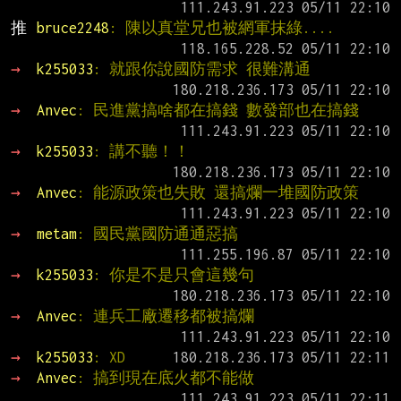
推 
bruce2248
: 陳以真堂兄也被網軍抹綠....
→ 
k255033
: 就跟你說國防需求 很難溝通
→ 
Anvec
: 民進黨搞啥都在搞錢 數發部也在搞錢
→ 
k255033
: 講不聽！！
→ 
Anvec
: 能源政策也失敗 還搞爛一堆國防政策
→ 
metam
: 國民黨國防通通惡搞
→ 
k255033
: 你是不是只會這幾句
→ 
Anvec
: 連兵工廠遷移都被搞爛
→ 
k255033
: XD
→ 
Anvec
: 搞到現在底火都不能做