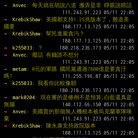
→ 
Anvec
: 每天就在胡說八道 搬弄是非 睜眼說瞎話
→ 
KrebikShaw
: 美國都支持1.25兆版本了，難道美
國要
→ 
KrebikShaw
: 幫民進黨貪污？
→ 
k255033
: ？
→ 
Anvec
: 廢話 有錢誰不想分
→ 
metam
: 0元的軍購 國民黨通過7800億是要貪汙
嗎?
→ 
k255033
: 我看你比較像耶
→ 
mark0204
: 現在審的是條例不是預算,白藍還真是
無腦
→ 
Anvec
: 美國賣的那個無人機根本被烏克蘭軍隊唾
棄
→ 
KrebikShaw
: 陳永康支持政院版本