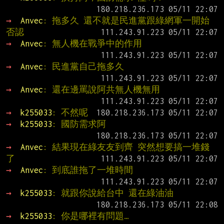
→ 
Anvec
: 拖多久 還不就是民進黨跟綠網軍一開始
否認
→ 
Anvec
: 無人機在戰爭中的作用
→ 
Anvec
: 民進黨自己拖多久
→ 
Anvec
: 還在邊罵說阿共無人機無用
→ 
k255033
: 不然呢
→ 
k255033
: 國防需求阿
→ 
Anvec
: 結果現在綠友友到齊 突然想要搞一堆錢
了
→ 
Anvec
: 到底誰拖了一堆時間
→ 
k255033
: 就跟你說給台中 還在綠油油
→ 
k255033
: 你是哪裡有問題…