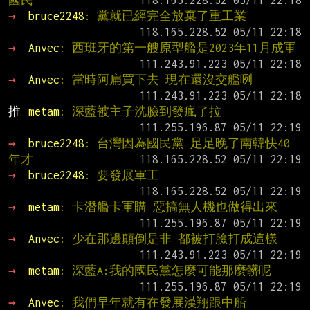
國民
→ 
bruce2248
: 黨就已經完全放棄了重工業
→ 
Anvec
: 西班牙的第一艘原型艦是2023年11月成軍
→ 
Anvec
: 當時阿扁買下去 現在還沒交艦咧
推 
metam
: 深藍被主子洗臉到發瘋了拉
→ 
bruce2248
: 台灣因為國民黨 足足晚了南韓快40
年才
→ 
bruce2248
: 要發展軍工
→ 
metam
: 卡潛艦卡軍購 惡搞無人機也做得出來
→ 
Anvec
: 少在那邊顛倒是非 都被打臉打成這樣
→ 
metam
: 深藍A:我的國民黨怎麼可能那麼髒呢
→ 
Anvec
: 我們早年就有在發展漢翔跟中船