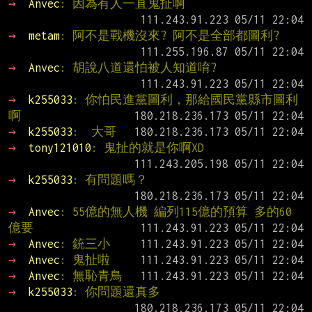
→ 
Anvec
: 因為有人一直鬼扯啊
→ 
metam
: 阿不是戰機沒來? 阿不是全部都圖利?
→ 
Anvec
: 胡說八道還怕被人知道唷?
→ 
k255033
: 你怕民進黨圖利，那給國民黨縣市圖利
啊
→ 
k255033
:  大哥
→ 
tony121010
: 鬼扯的就是你啊XD
→ 
k255033
: 有問題嗎？
→ 
Anvec
: 55億的無人機 編列115億的預算 多的60
億要
→ 
Anvec
: 銃三小
→ 
Anvec
: 鬼扯啦
→ 
Anvec
: 無恥青鳥
→ 
k255033
: 你問題還真多