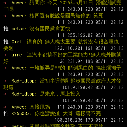
→ 
Anvec
: 請問你 今天 2026年5月11日 潛艦測試完
了嗎
→ 
Anvec
: 核四還有臉說是國民黨停的 笑死
推 
metam
: 沒有國民黨會更快
推 
Gief
: 講真的 無人機太重要 就算沒有很合理也
要砸
→ 
uire
: 連汽車都搞不好的工業能力!無人機外購就
好
→ 
Anvec
: 一堆搬弄是非的 顛倒黑白的 搞出爛攤子
→ 
Madridtop
: 當初半導體剛起步國民黨政府人才發
現這
→ 
Madridtop
: 是未來，馬上投入
→ 
Anvec
: 直接甩鍋
推 
k255033
: 你也蠻愛扯 大哥 這樣講不完
→ 
metam
: 國民黨時期完全執政 不要不要臉