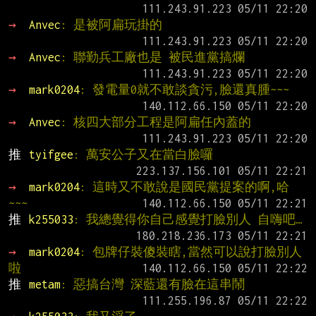
→ 
Anvec
: 是被阿扁玩掛的
→ 
Anvec
: 聯勤兵工廠也是 被民進黨搞爛
→ 
mark0204
: 發電量0就不敢談貪污,臉還真腫~~~
→ 
Anvec
: 核四大部分工程是阿扁任內蓋的
推 
tyifgee
: 萬安公子又在當白臉囉
→ 
mark0204
: 這時又不敢說是國民黨提案的啊,哈
~~~
推 
k255033
: 我總覺得你自己感覺打臉別人 自嗨吧…
→ 
mark0204
: 包牌仔裝傻裝瞎,當然可以說打臉別人
啦
推 
metam
: 惡搞台灣 深藍還有臉在這串鬧