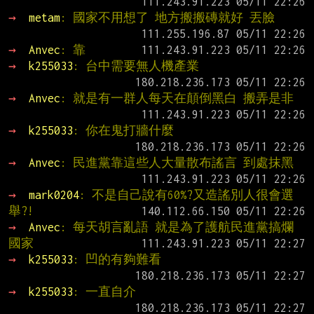
→ 
metam
: 國家不用想了 地方搬搬磚就好 丟臉
→ 
Anvec
: 靠
→ 
k255033
: 台中需要無人機產業
→ 
Anvec
: 就是有一群人每天在顛倒黑白 搬弄是非
→ 
k255033
: 你在鬼打牆什麼
→ 
Anvec
: 民進黨靠這些人大量散布謠言 到處抹黑
→ 
mark0204
: 不是自己說有60%?又造謠別人很會選
舉?!
→ 
Anvec
: 每天胡言亂語 就是為了護航民進黨搞爛
國家
→ 
k255033
: 凹的有夠難看
→ 
k255033
: 一直自介