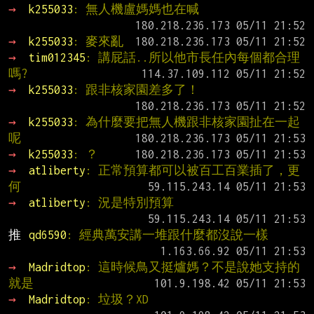
→ 
k255033
: 無人機盧媽媽也在喊
→ 
k255033
: 麥來亂
→ 
tim012345
: 講屁話..所以他市長任內每個都合理
嗎?
→ 
k255033
: 跟非核家園差多了！
→ 
k255033
: 為什麼要把無人機跟非核家園扯在一起
呢
→ 
k255033
: ？
→ 
atliberty
: 正常預算都可以被百工百業插了，更
何
→ 
atliberty
: 況是特別預算
推 
qd6590
: 經典萬安講一堆跟什麼都沒說一樣
→ 
Madridtop
: 這時候鳥又挺爐媽？不是說她支持的
就是
→ 
Madridtop
: 垃圾？XD