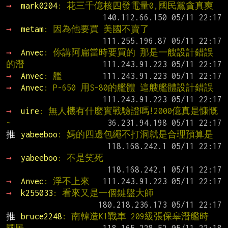
→ 
mark0204
: 花三千億核四發電量0,國民黨貪真爽
→ 
metam
: 因為他要買 美國不賣了
→ 
Anvec
: 你講阿扁當時要買的 那是一艘設計錯誤
的潛
→ 
Anvec
: 艦
→ 
Anvec
: P-650 用S-80的艦體 這艘艦體設計錯誤
→ 
uire
: 無人機有什麼實戰驗證嗎!2000億真是慷慨
~
推 
yabeeboo
: 媽的四邊包繩不打洞就是合理預算是
→ 
yabeeboo
: 不是笑死
→ 
Anvec
: 浮不上來
→ 
k255033
: 看來又是一個鍵盤大師
推 
bruce2248
: 南韓造K1戰車 209級張保皋潛艦時 