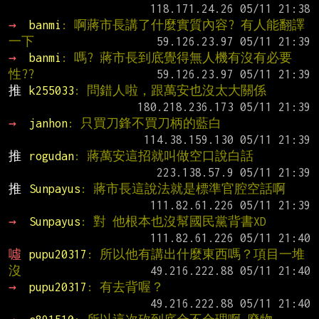
→ 
banmi
: 啊蔣市長講了什麼實質內容? 有人能翻譯
一下
→ 
banmi
: 嗎? 蔣市長到底覺得無人機有沒有必要
性??
推 
k255033
: 問錯人啦，跟萬安也沒太大關係
→ 
janhon
: 只買刀鋒不買刀柄的藍白
推 
rogudan
: 蔣萬安這招就叫做空口說白話
推 
Sunpayus
: 蔣市長這說法就是標準官腔空話啊
→ 
Sunpayus
: 對 他根本也沒幫國民黨背書XD
噓 
pupu20317
: 所以他有講出什麼東西嗎？項目一堆
沒
→ 
pupu20317
: 有去背喔？