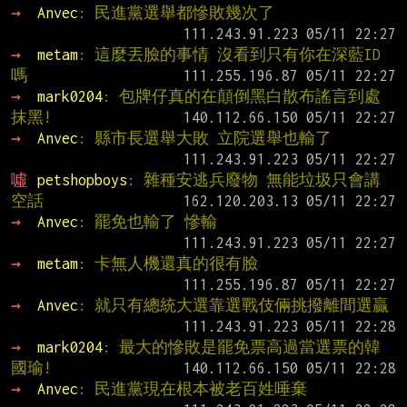
→ 
Anvec
: 民進黨選舉都慘敗幾次了
→ 
metam
: 這麼丟臉的事情 沒看到只有你在深藍ID
嗎
→ 
mark0204
: 包牌仔真的在顛倒黑白散布謠言到處
抹黑!
→ 
Anvec
: 縣市長選舉大敗 立院選舉也輸了
噓 
petshopboys
: 雜種安逃兵廢物 無能垃圾只會講
空話
→ 
Anvec
: 罷免也輸了 慘輸
→ 
metam
: 卡無人機還真的很有臉
→ 
Anvec
: 就只有總統大選靠選戰伎倆挑撥離間選贏
→ 
mark0204
: 最大的慘敗是罷免票高過當選票的韓
國瑜!
→ 
Anvec
: 民進黨現在根本被老百姓唾棄