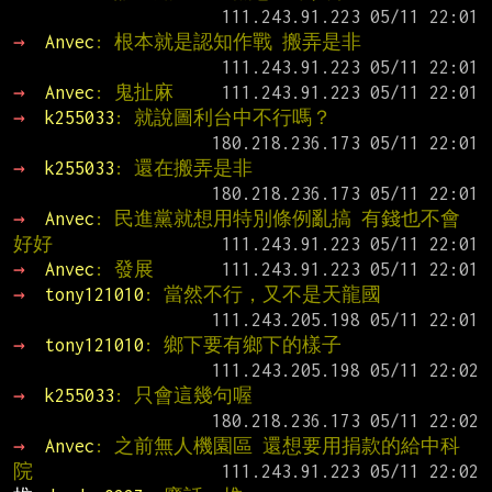
→ 
Anvec
: 根本就是認知作戰 搬弄是非
→ 
Anvec
: 鬼扯麻
→ 
k255033
: 就說圖利台中不行嗎？
→ 
k255033
: 還在搬弄是非
→ 
Anvec
: 民進黨就想用特別條例亂搞 有錢也不會
好好
→ 
Anvec
: 發展
→ 
tony121010
: 當然不行，又不是天龍國
→ 
tony121010
: 鄉下要有鄉下的樣子
→ 
k255033
: 只會這幾句喔
→ 
Anvec
: 之前無人機園區 還想要用捐款的給中科
院