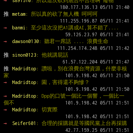
→ 
s891510
: 所以這次砍到底合不合理啊 廢物
推 
metam
: 所以真的砍了無人機 呵呵呵
→ 
banmi
: 至少這次沒把A1講成AI,算不錯了....
→ 
dawson0130
: 聽君一席話 .... 浪費生命
推 
sinon0123
: 他就講屁話
推 
Madridtop
: 讚啦，別在浪費台灣資源，什麼非核
家
→ 
Madridtop
: 園，害得還不夠慘？
→ 
Madridtop
: Dpp的口號一個比一個響，一個比一
個不
→ 
Madridtop
: 切實際
→ 
Seifer601
: 合理的採購就是等國民黨上台再採購