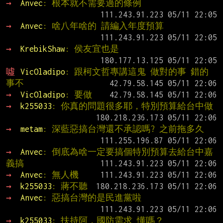
→ 
Anvec
: 根本就不需要過的條例
→ 
Anvec
: 啥八年啥的 請編入年度預算
→ 
KrebikShaw
: 侯友宜也是
噓 
VicOladipo
: 跟柯文哲專講這鬼 做對的事 錯的
事不
→ 
VicOladipo
: 要做
→ 
k255033
: 你真的問題很多耶，特別預算給台中做
→ 
metam
: 深藍惡搞台灣還不承認嗎? 之前拖多久
→ 
Anvec
: 倒底為啥一定要搞個特別預算去給台中嘉
義搞
→ 
Anvec
: 無人機
→ 
k255033
: 蔣不聽
→ 
Anvec
: 惡搞台灣的是民進黨啦
→ 
k255033
: 扶持阿，國防需求 懂嗎？