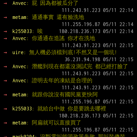
→ 
Anvec
: 屁 因為都被瓜分了
→ 
metam
: 通通事實 還有臉洗地
→ 
k255033
: 唉
→ 
Anvec
: 你通通在造謠 你才在洗地
→ 
uire
: 無人機必須檔到底!不然又是一個坑!
→ 
Anvec
: 潛艦到現在都還沒測試完 都已經打臉了
→ 
Anvec
: 證明去年的凍結是合理的
→ 
metam
: 就跟你說沒有國民黨更快阿
→ 
k255033
: 就給台中做 你是要跳去哪裡
→ 
metam
: 阿扁就可以直接買了
→ 
mark0204
: 沒斷電叫能源政策失敗,那叫裝傻裝