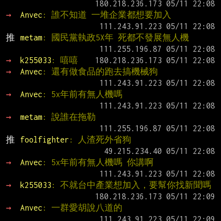
→ 
Anvec
: 誰不知道 一堆企業都想要加入
推 
metam
: 國民黨執政5X年 死都不發展無人機
→ 
k255033
: 嘻嘻
→ 
Anvec
: 還有做食品的跑去搞機械狗
→ 
Anvec
: 5x年前有無人機嗎
→ 
metam
: 說誰在拖勒
推 
foolfighter
: 人渣死外省狗
→ 
Anvec
: 5x年前有無人機嗎 你講啊
→ 
k255033
: 不就台中產業想加入，要幫你找新聞嗎
→ 
Anvec
: 一群愛胡說八道的