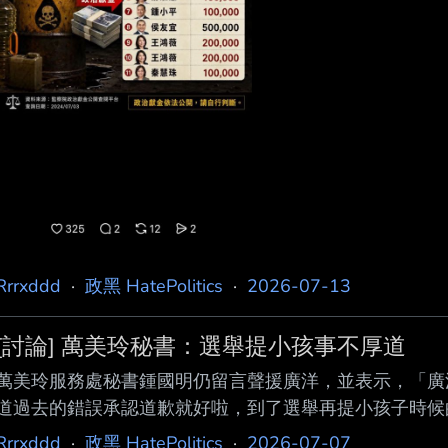
Rrrxddd
·
政黑 HatePolitics
·
2026-07-13
[討論] 萬美玲秘書：選舉提小孩事不厚道
萬美玲服務處秘書鍾國明仍留言聲援廣洋，並表示，「廣
道過去的錯誤承認道歉就好啦，到了選舉再提小孩子時候
不講？有競爭人在幕後炒作！」 本板塔綠斑 就是毫無人性
Rrrxddd
·
政黑 HatePolitics
·
2026-07-07