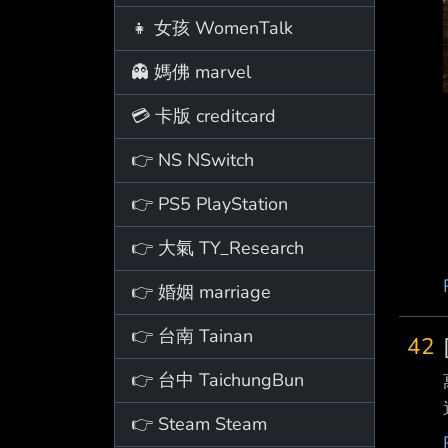
👧 女孩 WomenTalk
👻 媽佛 marvel
💳 卡版 creditcard
👉 NS NSwitch
👉 PS5 PlayStation
👉 大氣 TY_Research
👉 婚姻 marriage
👉 台南 Tainan
42
👉 台中 TaichungBun
👉 Steam Steam