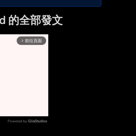
ddd 的全部發文
前往頁面
arrow_forward_ios
Powered by 
GliaStudios