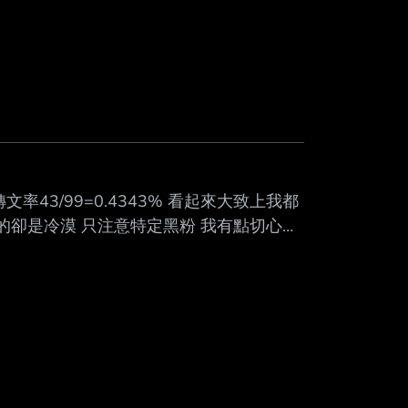
率43/99=0.4343% 看起來大致上我都
的卻是冷漠 只注意特定黑粉 我有點切心了