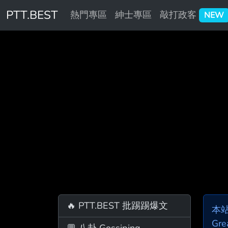
PTT.BEST
熱門專區
紳士專區
敲打政客
NEW
🔥 PTT.BEST 批踢踢爆文
本
Gre
💬 八卦 Gossiping