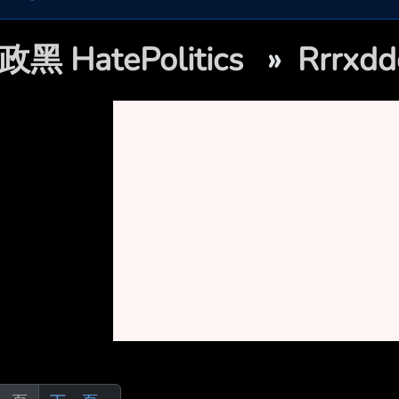
政黑 HatePolitics
»
Rrrx