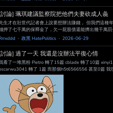
候選人的兄弟 都拿來作文章 粗暴言論真的DUCK不必 --
[討論] 珮琪建議監察院把他們夫妻砍成人彘
先生才在壯世代記者會上說要想辦法賺錢， 但我們這種年
錢押了七千萬的保釋金了，欠一屁股債還能擠出幾千萬罰金
也都辦完了， 騎飛輪收三百萬？我老公說錢被拿去裝潢辦
Rrrxddd
·
政黑 HatePolitics
·
2026-06-29
不能拆了台玻的裝潢去償債吧… 珮琪真的太狠了 不要這樣
離不棄 就算刮風下雨吃土 我們也會挺阿比 --
[討論] 過了一天 我還是沒辦法平復心情
我看了一堆黑粉 Pietro 轉了15篇 cblade 轉了10篇 xinyi1
oscarwu3041 轉了 1篇 而那個h5t6566556 甚
多 我真的哭了 我還是粉阿比好了 至少現在只有我會打逐智