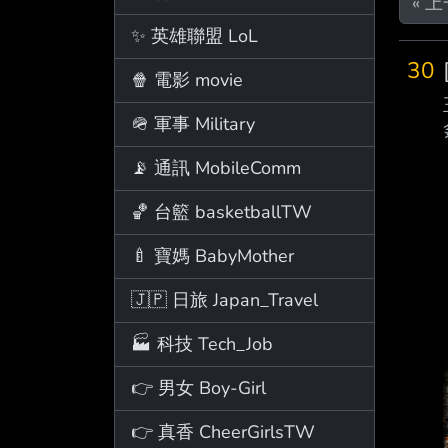
« 
✨ 英雄聯盟 LoL
30
🍿 電影 movie
🪖 軍事 Military
📡 通訊 MobileComm
🏀 台籃 basketballTW
🍼 寶媽 BabyMother
🇯🇵 日旅 Japan_Travel
🏭 科技 Tech_Job
👉 男女 Boy-Girl
👉 真香 CheerGirlsTW