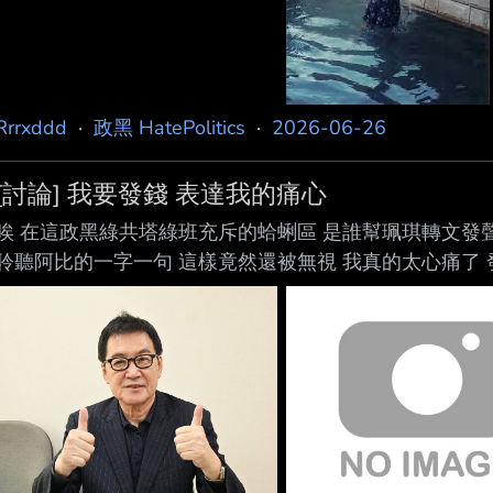
Rrrxddd
·
政黑 HatePolitics
·
2026-06-26
[討論] 我要發錢 表達我的痛心
唉 在這政黑綠共塔綠班充斥的蛤蜊區 是誰幫珮琪轉文發
聆聽阿比的一字一句 這樣竟然還被無視 我真的太心痛了 發1