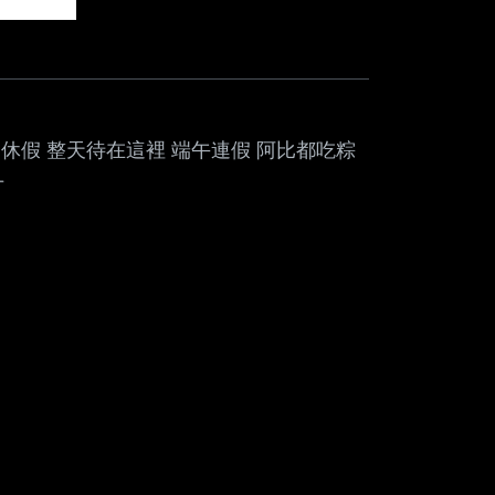
可撥 假如還不休假 整天待在這裡 端午連假 阿比都吃粽
-