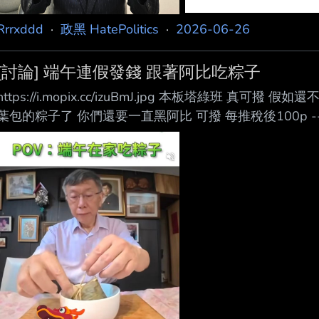
Rrrxddd
·
政黑 HatePolitics
·
2026-06-26
[討論] 端午連假發錢 跟著阿比吃粽子
https://i.mopix.cc/izuBmJ.jpg 本板塔綠班 真
葉包的粽子了 你們還要一直黑阿比 可撥 每推稅後100p -