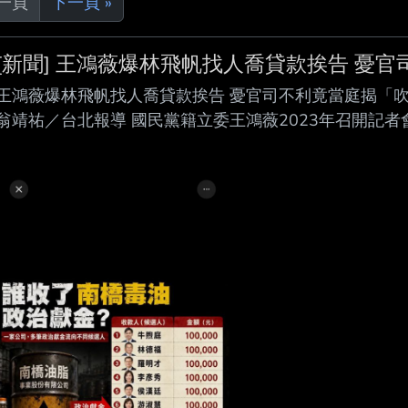
上一頁
下一頁 »
[新聞] 王鴻薇爆林飛帆找人喬貸款挨告 憂官
王鴻薇爆林飛帆找人喬貸款挨告 憂官司不利竟當庭揭「吹哨者」身分
翁靖祐／台北報導 國民黨籍立委王鴻薇2023年召開記
人林飛帆 喬貸款，林飛帆提出自訴，控王誹謗。合議庭
長林柏裕作證，原告與被告對錄音是否為林柏裕聲音以及
防不斷。另，王鴻薇為證實自己的爆料有所本，也當庭揭
林飛帆原先預計參選2024年台北市第三選