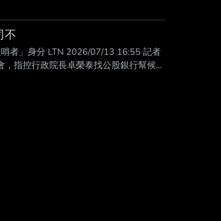
Mute
司不
 LTN 2026/07/13 16:55 記者
者會，指控行政院長卓榮泰找公股銀行幫候選
今日傳喚合作金庫證券投資信託公司前董事
關鍵字句究竟是「拜訪」還是「 貸款」攻
吹哨者就是林柏裕當時 的司機「子豪」。