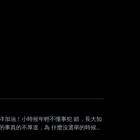
洋加油！小時候年輕不懂事犯 錯，長大知
的事真的不厚道，為 什麼沒選舉的時候都
 一個選舉而已 不是只有提小孩 連提其他