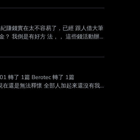
紀賺錢實在太不容易了，已經 跟人借大筆
？ 我倒是有好方 法，， 這些錢活動辦
公室， 他連錢長 什麼樣子都沒看過，總
詛咒自己 我們小草們會心疼 我們小草不
01 轉了 1篇 Berotec 轉了 1篇
至0篇 我現在還是無法釋懷 全部人加起來還沒有我
稿 甚至連阿比咳幾聲 都算得出來 --