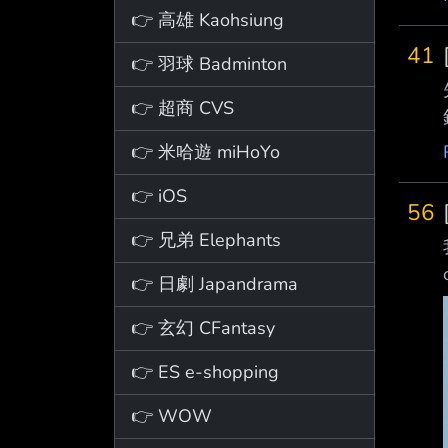
👉 高雄 Kaohsiung
41
👉 羽球 Badminton
👉 超商 CVS
👉 米哈遊 miHoYo
👉 iOS
56
👉 兄弟 Elephants
👉 日劇 Japandrama
👉 玄幻 CFantasy
👉 ES e-shopping
👉 WOW