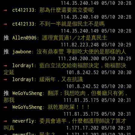
→ 
ct412133
: 那為什麼還要當立委呢
→ 
ct412133
: 不到一半就是假民主不是嗎
推 
Allen0906
: 護理實質過1／2才是真民主
推 
jawbone
: 沒有鼎泰豐 寧願吃大便的是那樣的人
→ 
lordray1
: 藍白立法交給衛福部決定，衛福部決
定延
→ 
lordray1
: 緩兩年，又在抗議
推 
WeGoYuSheng
: 翻譯：我想吃肉，但餐廳只有粥，
那我
→ 
WeGoYuSheng
: 就乾脆吃屎！！！
→ 
neverfly
: 委員會過半，什麼都護理師說了算才
叫真
→ 
neverfly
: 民主？