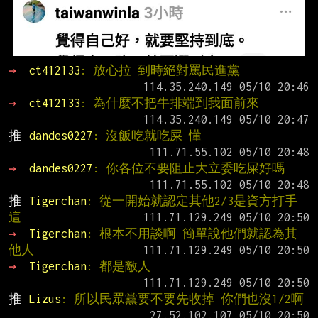
→ 
ct412133
: 放心拉 到時絕對罵民進黨
→ 
ct412133
: 為什麼不把牛排端到我面前來
推 
dandes0227
: 沒飯吃就吃屎 懂
→ 
dandes0227
: 你各位不要阻止大立委吃屎好嗎
推 
Tigerchan
: 從一開始就認定其他2/3是資方打手 
這
→ 
Tigerchan
: 根本不用談啊 簡單說他們就認為其
他人
→ 
Tigerchan
: 都是敵人
推 
Lizus
: 所以民眾黨要不要先收掉 你們也沒1/2啊