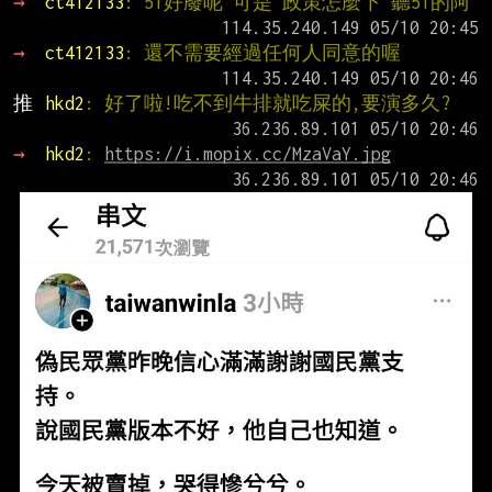
→ 
ct412133
: 51好廢呢 可是 政策怎麼下 聽51的阿
→ 
ct412133
: 還不需要經過任何人同意的喔
推 
hkd2
: 好了啦!吃不到牛排就吃屎的,要演多久?
→ 
hkd2
: 
https://i.mopix.cc/MzaVaY.jpg