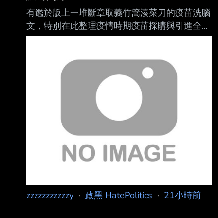
有鑑於版上一堆斷章取義竹篙湊菜刀的疫苗洗腦
文，特別在此整理疫情時期疫苗採購與引進全時
間線 看完這篇你就不需要再去看其他胡扯文
了，把洗壞的記憶再度重置回真實歷史記憶 文
章會分做兩部份，第一部分解析疫情期間各大疫
苗品牌的引進與台灣需求狀況，第二部分探討
BNT复必泰疫苗事件始末 第一部分： 2020下半
年 政府簽約預購AZ疫苗1000萬劑，全球疫苗仍
未上市。 政府提供研發補助給高端、聯亞等本
土生技公司進行第一、二期臨床試驗。 需求狀
況：2020 年台灣疫情控制良好，疫苗需求尚未
急迫。 2021年 2月 政府簽約
zzzzzzzzzzzy
·
政黑 HatePolitics
·
21小時前