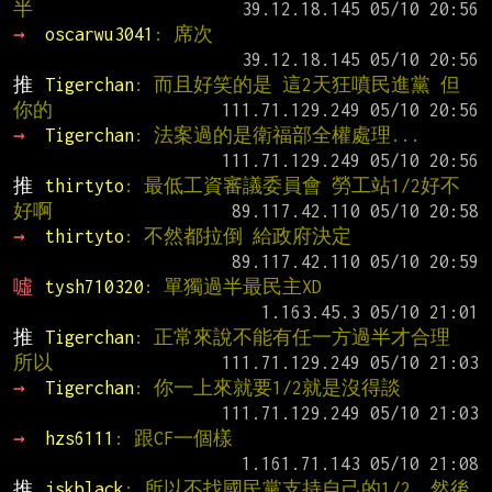
半
→ 
oscarwu3041
: 席次
推 
Tigerchan
: 而且好笑的是 這2天狂噴民進黨 但
你的
→ 
Tigerchan
: 法案過的是衛福部全權處理...
推 
thirtyto
: 最低工資審議委員會 勞工站1/2好不
好啊
→ 
thirtyto
: 不然都拉倒 給政府決定
噓 
tysh710320
: 單獨過半最民主XD
推 
Tigerchan
: 正常來說不能有任一方過半才合理 
所以
→ 
Tigerchan
: 你一上來就要1/2就是沒得談
→ 
hzs6111
: 跟CF一個樣
推 
jskblack
: 所以不找國民黨支持自己的1/2，然後