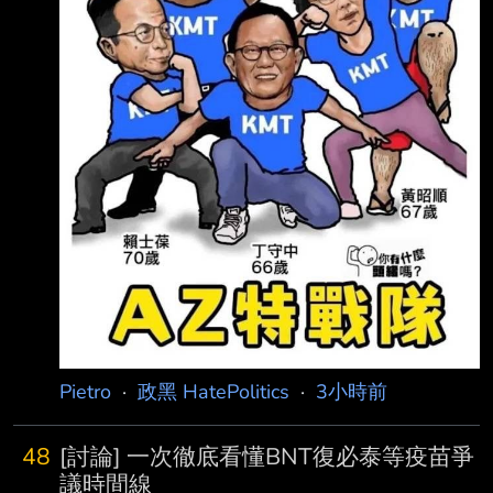
Pietro
·
政黑 HatePolitics
·
3小時前
48
[討論] 一次徹底看懂BNT復必泰等疫苗爭
議時間線