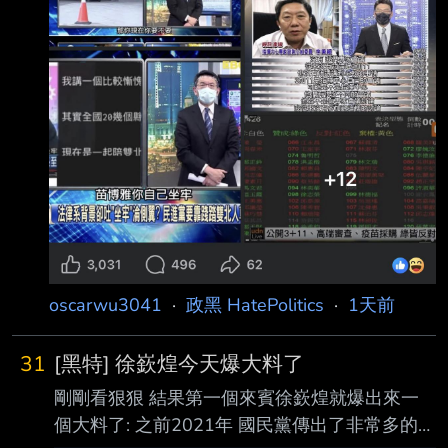
oscarwu3041
·
政黑 HatePolitics
·
1天前
31
[黑特] 徐嶔煌今天爆大料了
剛剛看狠狠 結果第一個來賓徐嶔煌就爆出來一
個大料了: 之前2021年 國民黨傳出了非常多的鬼