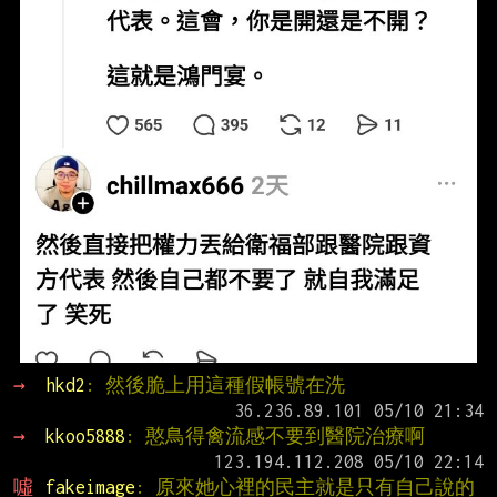
→ 
hkd2
: 然後脆上用這種假帳號在洗
→ 
kkoo5888
: 憨鳥得禽流感不要到醫院治療啊
噓 
fakeimage
: 原來她心裡的民主就是只有自己說的