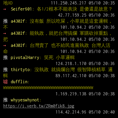
地XD
→ 
Seifer601
: 各1/2根本不能表決 是傻還是故意？
推 
a4302f
: 沒有飯 所以吃屎，小草就是這套邏輯，
不
→ 
a4302f
: 能執政，就把台灣搞爛 軍購砍掉重點，
把
→ 
a4302f
: 台灣賣了 也不給民進黨執政 台灣人活
命
推 
pivotalHarry
: 笑死 小草邏輯
推 
thirtyto
: 沒執政 就搞爛台灣 很智障槓精草 邏
輯
噓 
dufflin
: 
WWWWWWWWWWWWWWWWWWWWWWWWWWWWWWWWWWWWWW
推 
whyyeswhynot
: 
https://i.verb.tw/ZRm0fik8.jpg