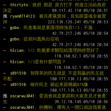
→ 
thirtyto
: 政府 都是 資方打手 然後立法給政府
決定
推 
ryan0714123
: 被共產黨賣掉，良知跟靈魂全被賣
掉
→ 
gobo
: 民進黨就是要護理師強吞1/3，不服
→ 
gobo
: 從就叫蠢鳥出征啦
→ 
hlcian
: 1/2 乾脆要求醫院給護理師經營好了
→ 
hlcian
: 1/3是有什麼問題？
→ 
s891510
: 智障草的民主就是 不是我贏的民主就
不配
→ 
s891510
: 稱作民主 聽起來跟獨裁87%像
推 
oscarwu3041
: 委員會就是要調和大家意見才會產
生
→ 
oscarwu3041
: 的機制，哪有人一開口就說我要過