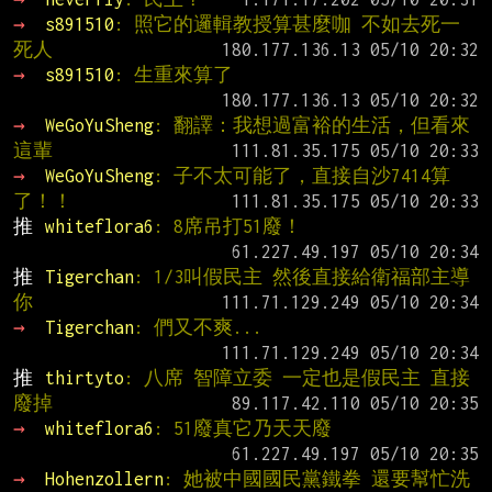
→ 
s891510
: 照它的邏輯教授算甚麼咖 不如去死一
死人
→ 
s891510
: 生重來算了
→ 
WeGoYuSheng
: 翻譯：我想過富裕的生活，但看來
這輩
→ 
WeGoYuSheng
: 子不太可能了，直接自沙7414算
了！！
推 
whiteflora6
: 8席吊打51廢！
推 
Tigerchan
: 1/3叫假民主 然後直接給衛福部主導
你
→ 
Tigerchan
: 們又不爽...
推 
thirtyto
: 八席 智障立委 一定也是假民主 直接
廢掉
→ 
whiteflora6
: 51廢真它乃天天廢
→ 
Hohenzollern
: 她被中國國民黨鐵拳 還要幫忙洗