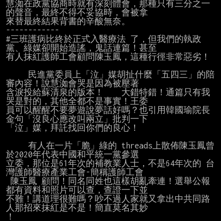
慧洳在政黨協商時就有深刻體會，那種只有三分之一
的聲音，最終不得不妥協時，會被拿

來替最終結果背書的辛酸無奈。

------------

#三班護病比終於正式入醫療法 了，但我們的執政
黨、綠媒卻開始造謠，鬼話連篇！甚至

有人抹紅護師工會顧問陳玉鳳，這種行徑非常惡劣！

     民進黨委員上「泣」媒胡扯什麼「五四三」的陪
審內容！說慧洳會哭是因為被壓著

含淚投給蘇清泉的版本！    大錯特錯！通篇只有我
哭是對的，其他全都不是事實！王委

員可以醒醒不要夢遊說夢話好嗎？也引用韓國瑜院長
金句「沒良心應改叫兩立」批判一下

「泣」媒，拜託找回你們的良心！

     有人在一片「脆」綠的 threads上散佈陳玉鳳曾
於2020年代表中國和平統一黨參選

立委，那位是61年次的補教業人士，不是64年次的 台
灣護師醫療產業工會-簡稱護師工會

 陳玉鳳 顧問！同名同姓也這樣胡亂牽連！選舉公報
都有資料和照片可以查，查證一下並

不難！講道理很難嗎？吵不過人家就又拿出中共同路
人那招來抹紅是不是！簡直莫名其妙

！
