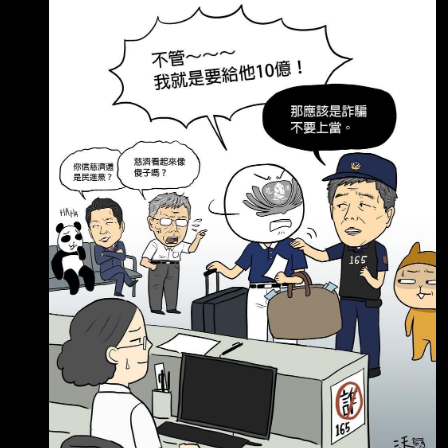
到BNT疫苗的 都是掮客、詐騙犯 陳時中都已經
跟慈濟說了，小心詐騙，有人跟你說他可以買到
疫苗的都是騙子 但慈濟不管，我就是要給人騙
然後，被騙了以後 也不報警，還說是 事後看報
紙才知道 會不會太扯啊，被騙走10億 完全不知
道之外，還說 我也是看報紙 才知道的 還不聽別
人的示警，小心有詐騙 堅持要給人騙，為什麼慈
濟會這樣幹 ?? --