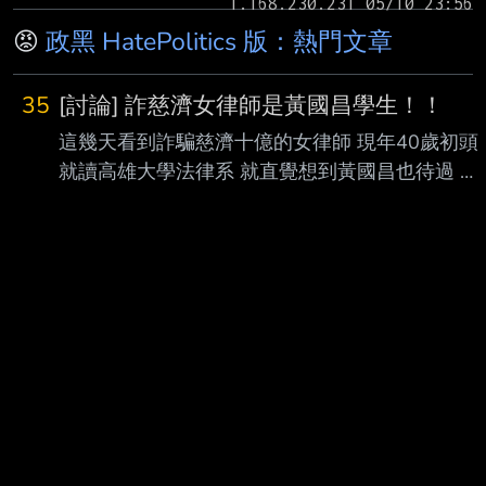
😡
政黑 HatePolitics 版：熱門文章
35
[討論] 詐慈濟女律師是黃國昌學生！！
這幾天看到詐騙慈濟十億的女律師 現年40歲初頭
就讀高雄大學法律系 就直覺想到黃國昌也待過 時
間還很吻合 好奇黃國昌會怎麼評論 結果剛剛看到
陳柏惟臉書發文 還真的是黃國昌的學生 --