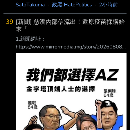
SatoTakuma
·
政黑 HatePolitics
·
2小時前
39
[新聞] 慈濟內部信流出！還原疫苗採購始
末「
1.新聞網址︰
https://www.mirrormedia.mg/story/20260808e
di027 2.新聞來源︰ 鏡傳媒 3.完整新聞標題：
慈濟內部信流出！還原疫苗採購始末「國內一劑
難求」 承諾將依法求償追回善款 4.完整新聞內
容︰ 慈濟內部信流出！還原疫苗採購始末「國
內一劑難求」 承諾將依法求償追回善款 發布
時間：2026.08.08 18:34 臺北時間 更新時間：
2026.08.08 18:34 臺北時間 文 林高 慈濟2021
年採購BNT疫苗，遭名律師陳昱瑄詐騙10.6億
元，掀起藍