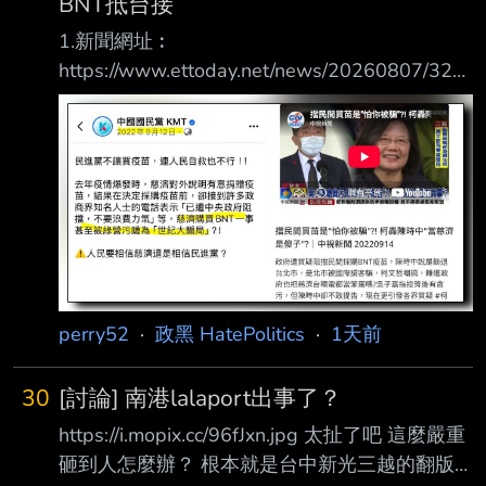
BNT抵台接
1.新聞網址︰
https://www.ettoday.net/news/20260807/321
5313.htm 2.新聞來源︰ ETToday 3.完整新聞標
題： 詐慈濟10.6億！陳昱瑄昔日出席BNT抵台
接機 與陳時中同框畫面曝 4.完整新聞內容︰
記者劉人豪／台北報導 慈濟基金會2021年在疫
情期間購買BNT疫苗，卻遭彰化律師公會前理事
長陳昱瑄與「互道 」宗教組織李世宗家族合
謀，騙取10.6億元「顧問費」。對此，慈濟今
（7）日發出聲明 ，強調本案經法官審理後，如
法院認定被告等人確係成立犯罪並且有犯
perry52
·
政黑 HatePolitics
·
1天前
30
[討論] 南港lalaport出事了？
https://i.mopix.cc/96fJxn.jpg 太扯了吧 這麼嚴重
砸到人怎麼辦？ 根本就是台中新光三越的翻版