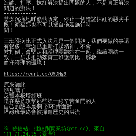
造謠、打壓、抹紅解決提出問題的人，不是真正解決
問題的辦法！

------------

慧洳沉痛地呼籲執政黨，停止一切造謠抹紅的惡劣手
段！衛福部也不可以擅自拖延施行時

間！

三班護病比正式入法只是一個開始，我們要做的事還
有很多，慧洳已重新打起精神，不會

被打倒，會堅定和護理團體站在一起，繼續團結一
致，一步步推動落實三班護病比，解救

血汗護理的環境！

https://reurl.cc/O6DNg9
原來洳此

漲見識了

反觀本板塔綠班

還在惡意攻擊那些第一線辛苦奮鬥的人

自己的版本最爛 卻不肯面對

塔綠班最終會被掃進歷史的洪流

※ 發信站: 批踢踢實業坊(ptt.cc), 來自: 