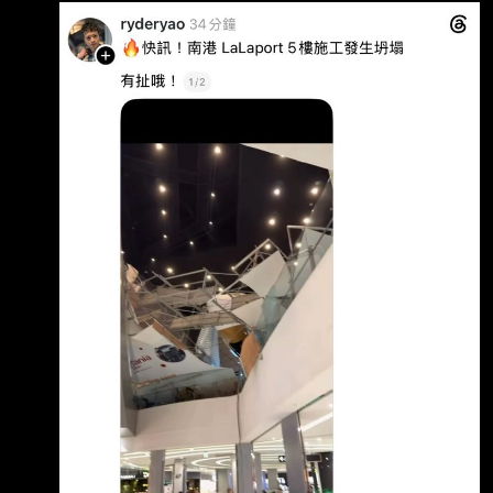
爲什麼藍白（政黑點）執政的城市 都會發生這
種工安 藍白畜都吃了那麼多的台北廚餘 就放過
牠們吧 另外八卦板是不是根本不討論這件事？ -
-