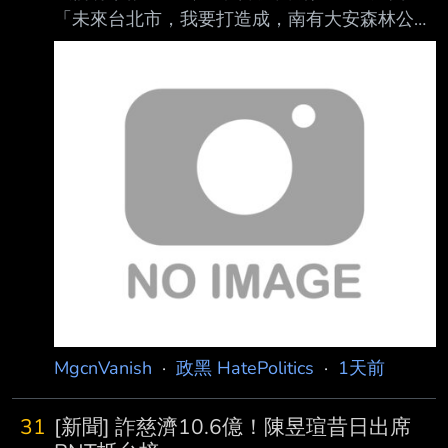
「未來台北市，我要打造成，南有大安森林公
園，北有榮星花園!」 沈伯洋，人家要蓋花園跟
公園欸！你怎麼比？該識相點退選了啦! 沈伯洋
建議你蓋一個台北101不然打不贏喔 --
MgcnVanish
·
政黑 HatePolitics
·
1天前
31
[新聞] 詐慈濟10.6億！陳昱瑄昔日出席