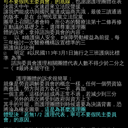
可不要假民主委員會」的底線
，也謝謝護理團體在表
決當天中午，火速趕來立法院聲援，

讓我們能成功與國民黨達成協商共識，最後三讀通過
的版本，是在 台灣民眾黨立法院黨

團早上召開記者會時，所公布的醫療法第十二條再修
正動議的基礎之上，選擇尊重護理團

體的訴求，拿掉諮詢委員會的內容：　

☑   以 #維護病人安全、#保障勞動權益為前提，每
三年檢討一次醫療機構設置標準的三

班護病比比例

☑   明定 #以民國113年3月1日施行之三班護病比標
準 為準

   諮詢委員會護理相關團體代表人數不得少於二分之
一 ( #最終未能守住 )

     護理團體的訴求很簡單：

就像是勞資調解委員會的概念一樣，任何一個勞資協
商會議，勞方與資方各占一半，再加

一個主席，這樣的組成再正常不過，若減少到三分
一，另外的席次將受到政府與資方上下

其手的可能，而護理團體到時候還要為決議背書，恐
將淪為橡皮圖章，
體堅決「若無1/2 護理代表，寧可不要假民主委員
會」的原因
。
