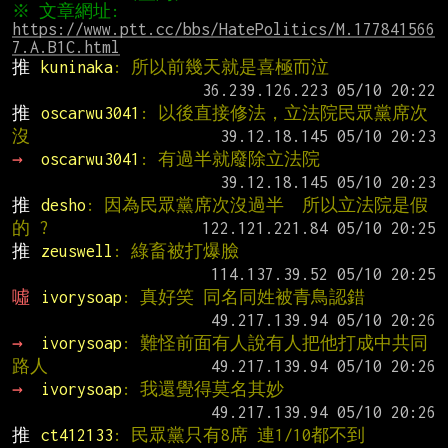
※ 文章網址: 
https://www.ptt.cc/bbs/HatePolitics/M.177841566
7.A.B1C.html
推 
kuninaka
: 所以前幾天就是喜極而泣
推 
oscarwu3041
: 以後直接修法，立法院民眾黨席次
沒
→ 
oscarwu3041
: 有過半就廢除立法院
推 
desho
: 因為民眾黨席次沒過半  所以立法院是假
的 ?
推 
zeuswell
: 綠畜被打爆臉
噓 
ivorysoap
: 真好笑 同名同姓被青鳥認錯
→ 
ivorysoap
: 難怪前面有人說有人把他打成中共同
路人
→ 
ivorysoap
: 我還覺得莫名其妙
推 
ct412133
: 民眾黨只有8席 連1/10都不到