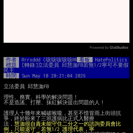
Powered by 
GliaStudios
Mute
作者
Rrrxddd (咳咳咳咳咳RR咳咳咳咳咳)
看板
HatePolitics
標題
[轉錄]立法委員 邱慧洳FB若無1/2寧可不要假
民主
時間
Sun May 10 20:21:04 2026
立法委員 邱慧洳FB

理性、務實、科學的解決問題！

不是造謠、打壓、抹紅解決提出問題的人！

護理人十幾年來喊破喉嚨，甚至不惜冒雨上街頭抗
爭，終於盼來了三班護病比正式入醫療

法，
慧洳很自責未能守住二分之一的諮詢委員會比