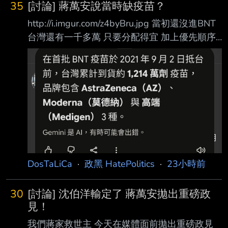
35
[討論] 蔣萬安說當時缺疫苗？
http://i.imgur.com/z4byBru.jpg 當初還沒進BNT
台灣還有一千多萬 只要分配得宜 加上優先順序
以及後續台灣製造的高端補上 基本上就可以度
過疫苗偏少的狀況 我是不懂蔣萬安為什麼說當
時缺疫苗 那既然缺疫苗 陳時中就更沒有阻擋的
理由 唯一解釋就是國民黨力挺的法律顧問 “說不
定“國民黨也想分 加上可以讓上海代理商賺錢 還
可以賺名聲 話說回來 所以蔣萬安說當初缺疫苗
他有去查證過了嗎 以及 高端真的不錯 經過這幾
年的實驗證明 確實是有效的疫苗 當初都被國民
黨抹黑了 --
DosTaLiCa
·
政黑 HatePolitics
·
23小時前
30
[討論] 沈伯洋輸定了 蔣萬安拋出重磅政
見！
我們蔣家救世主 今天在媒體面前拋出重磅政見