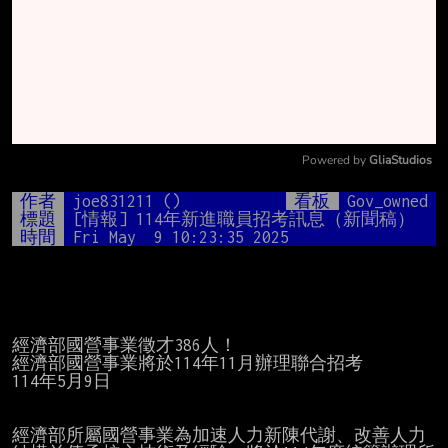
Powered by 
GliaStudios
Mute
作者
joe831211 ()
看板
Gov_owned
標題
[情報] 114年新進職員招考訊息（新聞稿）
時間
Fri May  9 10:23:35 2025
經濟部國營事業徵才386人！

經濟部國營事業將於114年11月辦理聯合招考

114年5月9日

經濟部所屬國營事業為加速人力新陳代謝、改善人力