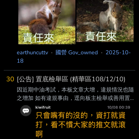
進、右腳出」貫 穿，導
earthuncuttv
·
國營 Gov_owned
·
2025-10-
18
30
[公告] 置底檢舉區 (精華區108/12/10)
因近期中油考試，本板文章大增，違規情況也隨
之增加 如有違規事由，逕向板主檢舉或善用置
底推文。 格式如下： 檢舉對象-文章代碼-檢舉
事由 範例 推 alees:xxxx- #*****- 板規四 (一)
12/17 06:40 10/6 adidas0426，#1Tc3VMiB
，板規四 (一) 3 警告！ 1/26 jakepy，