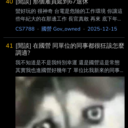
40
[閒談] 那個雇員延到67退休
間 因為高雄機場最熟悉 直接選了高雄 結果機票
蠻好玩的 很神奇 台電是危險的工作環境 你讓這
核銷送到會計 她說為什麼不選嘉義或台南 解釋
些年紀大的在那邊工作 長官真敢 再來 底下年輕
是因為主辦只寫這3個地方飛機航班並安排接駁
的 苦哈哈等數 結果老的領得多 又長 工作量又不
才選 會計就說不行 要補簽請長官核准 (類似麻煩
CS7788
·
國營 Gov_owned
·
2025-12-15
一樣 年輕一輩會怎樣看 有能力的被卡等 就是這
的事情很多 ....) 想請教在國營單位會有很多繁瑣
樣 老的 新的設備不學 爬高鑽地不去 你不能怎樣
事情嗎 沒進去過不了解 再麻煩大家解惑謝謝 -
41
[閒談] 在國營 同單位的同事都很狂該怎麼
你菜 誰叫他是領班呢 又領班加給要算退休金內
調適?
一堆領班不幹事情 領一堆 你要搞他變成他搞你
我不知道是不是我特別幸運 還是國營這是常態
唉 --
其實我也進國營好幾年了 單位比我新來的同事
也很多位了 年紀比我大的就不說了，當然會有
些老屁股，但畢竟年紀都可當我爸且離退休也不
遠了 目前遇到很狂的有以下 1.新人來給他的前
三個缺都裝死學不會，直到第四個缺就說這個他
可以 (他第四個缺是我們單位最爽的缺) 2.這位來
的第一年很正常，但從第二年開始到現在每天上
班總會找時間"點頭" 3.不太會聊天但是每天大概