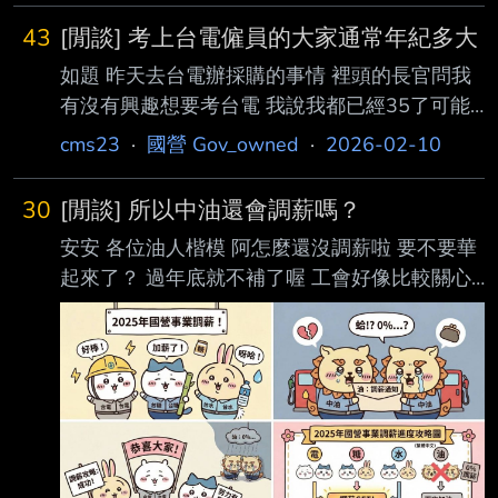
43
[閒談] 考上台電僱員的大家通常年紀多大
如題 昨天去台電辦採購的事情 裡頭的長官問我
有沒有興趣想要考台電 我說我都已經35了可能
不適合吧 他反而說很多考進來的員工差不多這
cms23
·
國營 Gov_owned
·
2026-02-10
歲數 問大家考進台電僱員的各位或是同事通常
年紀多大 --
30
[閒談] 所以中油還會調薪嗎？
安安 各位油人楷模 阿怎麼還沒調薪啦 要不要華
起來了？ 過年底就不補了喔 工會好像比較關心
延退議題耶 好可憐 ㄏ -- Sent from nPTT on my
iPhone 13 --