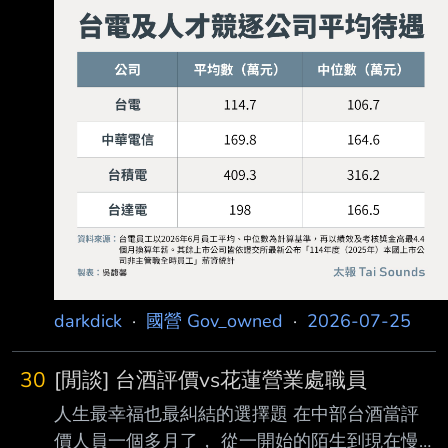
darkdick
·
國營 Gov_owned
·
2026-07-25
30
[閒談] 台酒評價vs花蓮營業處職員
人生最幸福也最糾結的選擇題 在中部台酒當評
價人員一個多月了， 從一開始的陌生到現在慢