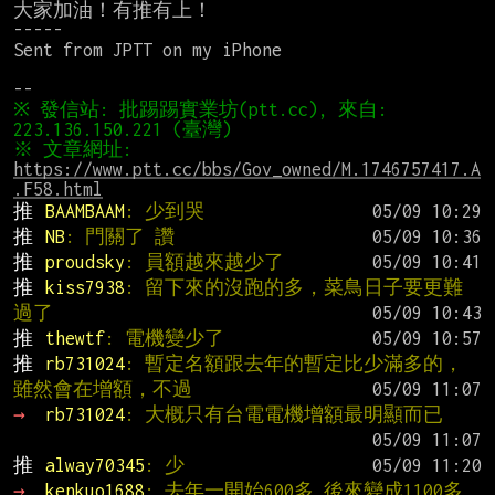
大家加油！有推有上！

-----

Sent from JPTT on my iPhone

※ 發信站: 批踢踢實業坊(ptt.cc), 來自: 
※ 文章網址: 
https://www.ptt.cc/bbs/Gov_owned/M.1746757417.A
.F58.html
推 
BAAMBAAM
: 少到哭
推 
NB
: 門關了 讚
推 
proudsky
: 員額越來越少了
推 
kiss7938
: 留下來的沒跑的多，菜鳥日子要更難
過了
推 
thewtf
: 電機變少了
推 
rb731024
: 暫定名額跟去年的暫定比少滿多的，
雖然會在增額，不過
→ 
rb731024
: 大概只有台電電機增額最明顯而已
推 
alway70345
: 少
→ 
kenkuo1688
: 去年一開始600多 後來變成1100多