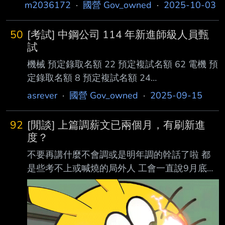
全體總動員，包括台電全力搶 經濟部補充，近年
m2036172
·
國營 Gov_owned
·
2025-10-03
經濟景氣熱絡，科技業高薪爭才，國營事業招考
報名人數及報到率日漸下滑，國營事業薪資待遇
50
[考試] 中鋼公司 114 年新進師級人員甄
相較於產業界較不具競爭力，為照顧基層人員且
試
吸引更多優秀人才投身服務，檢討調高新進人員
機械 預定錄取名額 22 預定複試名額 62 電機 預
起薪，預計114年調薪幅度3.5%可使「具有證照
定錄取名額 8 預定複試名額 24
之新進僱用人員起薪達到
https://www.cscapply.com.tw/
asrever
·
國營 Gov_owned
·
2025-09-15
92
[閒談] 上篇調薪文已兩個月，有刷新進
度？
不要再講什麼不會調或是明年調的幹話了啦 都
是些考不上或喊燒的局外人 工會一直說9月底有
結果 但新部長一樣繼續壓公文 不調就是不調 吃
國營吃的死死的 不要再focus小組長會議去哪或
幾天幾夜了 --