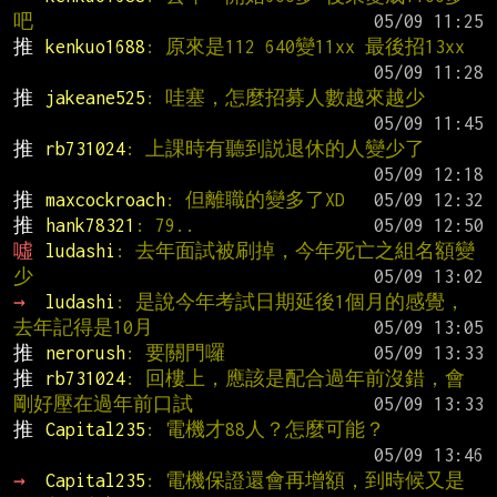
吧
推 
kenkuo1688
: 原來是112 640變11xx 最後招13xx
推 
jakeane525
: 哇塞，怎麼招募人數越來越少
推 
rb731024
: 上課時有聽到説退休的人變少了
推 
maxcockroach
: 但離職的變多了XD
推 
hank78321
: 79..
噓 
ludashi
: 去年面試被刷掉，今年死亡之組名額變
少
→ 
ludashi
: 是說今年考試日期延後1個月的感覺，
去年記得是10月
推 
nerorush
: 要關門囉
推 
rb731024
: 回樓上，應該是配合過年前沒錯，會
剛好壓在過年前口試
推 
Capital235
: 電機才88人？怎麼可能？
→ 
Capital235
: 電機保證還會再增額，到時候又是