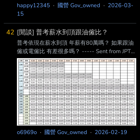
看看 想請問 1.綜合研究所 有看過dcard的那兩篇
職，在工程處管理組擔任「員級 」工務員，去
happy12345
·
國營 Gov_owned
·
2026-03-
分享，單看分發參考資料工作似乎比區處更複
年2月間，該單位調整後，人員均配置為「師
15
雜，但位處台北中心 2.台北北區營業處 想去台
級」，因此被調至台積電專案 組擔任助理工程
北看看，如果都準時上下班，閒暇時間有蠻多地
師，依規定需在去年4月9日到台積電工地報到。
42
[閒談] 普考薪水到頂跟油僱比？
方可以去，台北也很方便，但區處 鬼故事也沒
但
普考依現在薪水到頂 年薪有80萬嗎？ 如果跟油
少看，想請問北區區處的氛圍如何 3.核火工程處
僱或電僱比 有差很多嗎？ ----- Sent from JPTT
北部施工處 有看到其他前輩的分享，似乎是很
on my iPhone --
不錯的單位，但位置較偏，雖然有加給，但生活
可能較 平淡 4.輸變電工程處 北區施工處 也是到
處出差的單位，
o6969o
·
國營 Gov_owned
·
2026-02-19