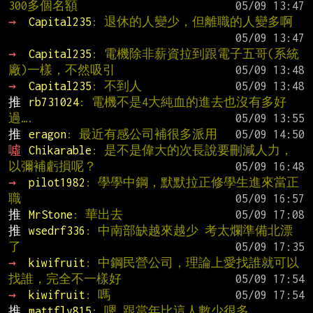
300多個名額
→ 
Capital235
: 退休的人變少，但離職的人變多啊
→ 
Capital235
: 電機除非薪資拉到跟電子五哥(系統
廠)一樣，不然吸引
→ 
Capital235
: 不到人
推 
rb731024
: 電機不是4大純血的進去也沒有多好
過….
推 
eragon
: 最近有感公司補很多派用
噓 
Chikarable
: 是不是偉大的次長說要刪減人力，
以彌補虧損呢？
→ 
pilot1982
: 學學中鋼，默默拉正修學生進來當正
職
推 
MrStone
: 華出去
推 
wsedrf336
: 中南部缺越來越少 考太爛準備北漂
了
→ 
kiwifruit
: 中鋼民營公司，理論上愛找誰就可以
找誰，完全不一樣好
→ 
kiwifruit
: 嗎
推 
mattfly815
: 嗯…跟當年比這人數少很多……