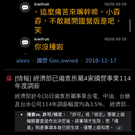
#1W2u_OXV，板規四 (一) 2 警告！ 2/10
s910443tw，#1W8hJJlG，板規四 (一) 2 警
告！ xpsecret，#1W8hJJlG，板規四 (一)
alees
·
國營 Gov_owned
·
2018-12-17
爆
[情報] 經濟部已備查所屬4家國營事業114
年度調薪
經濟部於今(3)日備查所屬事業台電、中油、台糖
及台水公司114年調薪幅度均為3.5%。 經濟部表
示，4家公司113年度配合政府政策照顧民生、產
業，協助穩定物價，減緩通膨；台 經濟部強調，
特別是今年遭遇丹娜絲與樺加沙風災，國營事業