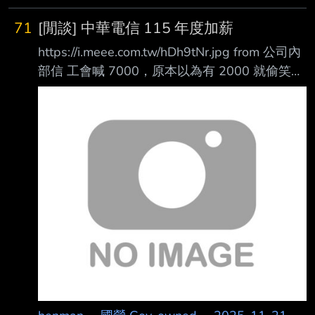
71
[閒談] 中華電信 115 年度加薪
https://i.meee.com.tw/hDh9tNr.jpg from 公司內
部信 工會喊 7000，原本以為有 2000 就偷笑
了， 直接多 3900，同事每個下班嘴角都壓不下
去， 感恩工會讚嘆工會！ -- 確實，小弟我入職
一年又八個月， 僅公司發的工資和獎金部分 11
月剛破百， 其他工會、職福會不定期送的沒記
帳。