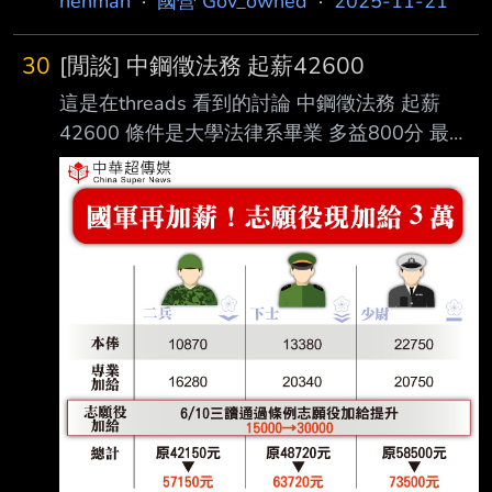
henman
·
國營 Gov_owned
·
2025-11-21
30
[閒談] 中鋼徵法務 起薪42600
這是在threads 看到的討論 中鋼徵法務 起薪
42600 條件是大學法律系畢業 多益800分 最好
是要有律師執照 想必然就是 被罵薪資太低了 不
知道大家看法如何？ --