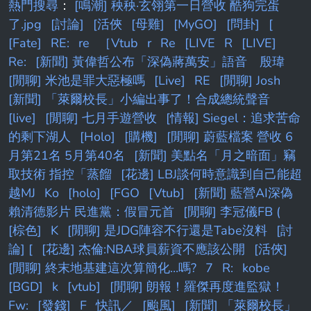
熱門搜尋
：
[鳴潮] 秧秧·玄翎第一日營收 酷狗完蛋
了.jpg
[討論]
[活俠
[母雞]
[MyGO]
[問卦]
[
[Fate]
RE:
re
［Vtub
r
Re
[LIVE
R
[LIVE]
Re:
[新聞] 黃偉哲公布「深偽蔣萬安」語音 殷瑋
[閒聊] 米池是罪大惡極嗎
[Live]
RE
[閒聊] Josh
[新聞] 「萊爾校長」小編出事了！合成總統聲音
[live]
[閒聊] 七月手遊營收
[情報] Siegel：追求苦命
的剩下湖人
[Holo]
[購機]
[閒聊] 蔚藍檔案 營收 6
月第21名 5月第40名
[新聞] 美點名「月之暗面」竊
取技術 指控「蒸餾
[花邊] LBJ談何時意識到自己能超
越MJ
Ko
[holo]
[FGO
[Vtub]
[新聞] 藍營AI深偽
賴清德影片 民進黨：假冒元首
[閒聊] 李冠儀FB (
[棕色]
K
[閒聊] 是JDG陣容不行還是Tabe沒料
[討
論] [
[花邊] 杰倫:NBA球員薪資不應該公開
[活俠]
[閒聊] 終末地基建這次算簡化...嗎?
7
R:
kobe
[BGD]
k
[vtub]
[閒聊] 朗報！羅傑再度進監獄！
Fw:
[發錢]
F
快訊／
[颱風]
[新聞] 「萊爾校長」