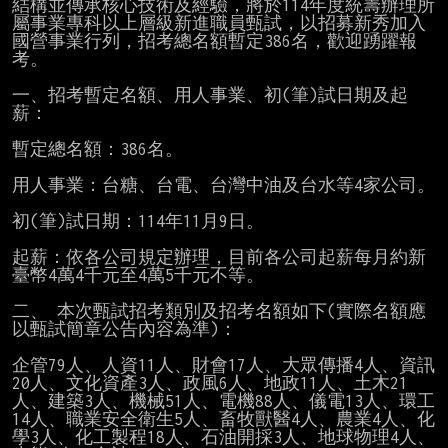
結構並傳承核心技術及經驗，將於114年度統籌辦理所
屬事業專科以上層級新進職員甄試，以招募新秀加入
國營事業行列，招考總名額暫定386名，歡迎踴躍報
考。

一、招考暫定名額、用人事業、初(筆)試日期及起
薪：

暫定總名額：386名。

用人事業：台糖、台電、台灣中油及台水等4家公司。

初(筆)試日期：114年11月9日。

起薪：依各公司規定辦理，目前各公司起薪每月約新
臺幣4萬4千元至4萬5千元不等。

二、 本次甄試招考類別及招考名額如下(實際名額應
以甄試簡章公告內容為準)：

企管79人、人資11人、財會17人、大眾傳播4人、資訊
20人、文化資產3人、政風6人、地政11人、土木21
人、建築3人、機械51人、電機88人、儀電13人、環工
14人、職業安全衛生5人、畜牧獸醫4人、農業4人、化
學3人、化工製程18人、石油開採3人、地球物理4人、