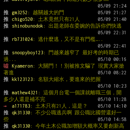
推 
gm3252
: 越關越大的門
推 
chigo520
: 土木竟然只有21人
推 
shinobunodok
: 出題老師在委婉的告訴你們快逃
推 
rb731024
: 逃什麼逃，又不是有門檻…..
推 
snoopyboy123
: 門越來越窄了 最好考的時期已
過...
噓 
Kyameron
: 大關門！！別被推文騙了 現實大家搶
著進
推 
kk123123
: 名額大縮水，要進來的把握
推 
mathew4321
: 這個月台電一個課就離職三個，開
多少人還是補不完
→ 
a171783
: 土木只有21人，這是？
推 
qk31330
: 不少公職逃兵啊 跟公職比國營還好一
些
推 
qk31330
: 今年土木公職加增額大概率又要創新高