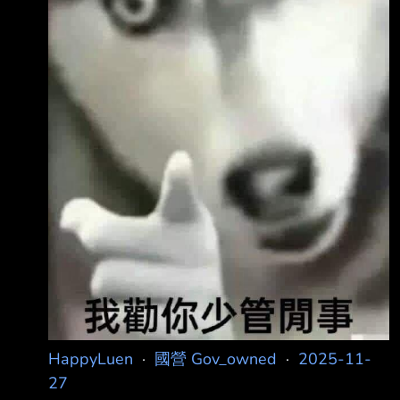
有4-5個小時瘋狂找人聊天 就算對方不太回應
他，他也可以自己一直講下去 4.自稱有憂鬱症，
動不動就會突然尖叫嚇人
HappyLuen
·
國營 Gov_owned
·
2025-11-
27