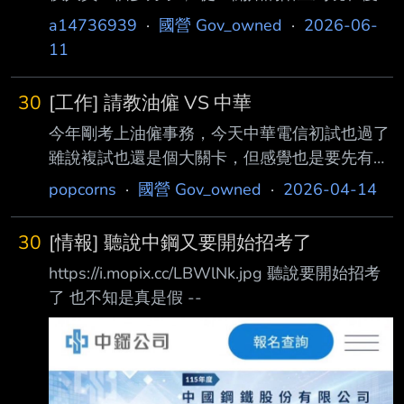
慢適應， 生活機能好、日子過得安穩，本來以
a14736939
·
國營 Gov_owned
·
2026-06-
為生活就這樣定下來了 結果突然收到國營聯招
11
的備取通知！ 上榜了台電電機「花蓮營業處」
的職員。 現在內心直接上演大拉鋸： 留台酒：
30
[工作] 請教油僱 VS 中華
離南部家近、中部生活方便、環境已經熟悉。
今年剛考上油僱事務，今天中華電信初試也過了
去花蓮： 雖然離家超級遠，但職員的薪水天花
雖說複試也還是個大關卡，但感覺也是要先有個
板和發展性真的比較好。又怕區處很屎 到底該
想法。 中油優點: 離家近騎車10分鐘 目前感覺
為了未來的薪水和職涯發展， 勇敢去花蓮當個
popcorns
·
國營 Gov_owned
·
2026-04-14
工作不會太難 目前的單位感覺氣氛不錯 缺點: 錢
東漂青年拼看看？ 還是留在現在已經上軌道、
少 公司文化較官僚 中華電信優點: 錢一年多30
安穩便利的台酒呢？ 如果是你們，會怎麼選？
30
[情報] 聽說中鋼又要開始招考了
～40萬？ 特休多，而且聽說請假都不刁難 各種
https://i.mopix.cc/LBWlNk.jpg 聽說要開始招考
福利較好 公司文化較開明(和國營相較) 缺點: 離
了 也不知是真是假 --
家遠要通勤約50分鐘，而且是騎車15+火車
20+走路10+等車5這樣的分配 也很難在車上休
息 會較操較精實 其實本來一直是要準備中華電
信的，油僱只是順便考，上了就先去， 誰知道
剛好幸運