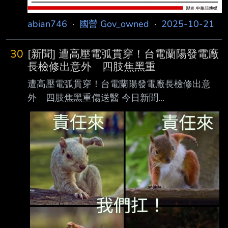
abian746
·
國營 Gov_owned
·
2025-10-21
30
[新聞] 遭高壓電弧貫穿！台電蘭陽發電廠
長檢修出意外 四肢焦黑重
遭高壓電弧貫穿！台電蘭陽發電廠長檢修出意
外 四肢焦黑重傷送醫 今日新聞
https://www.nownews.com/news/6743534 ▲
台電蘭陽發電廠天埤開關場16日上午發生嚴重工
安事故，鄔姓廠長在進行設備檢修時 ，疑似因
電流逆流送電，突遭高壓電弧擊中，現場人員緊
急通報送醫，所幸經搶救後已無 生命危險。
（圖／翻攝記者爆料網） 台電蘭陽發電廠天埤
開關場16日上午發生嚴重工安事故，一名鄔姓廠
長在進行設備檢修作 業時，疑似因電流逆流送
電，突遭高壓電弧擊中，全身被強烈電流「右手