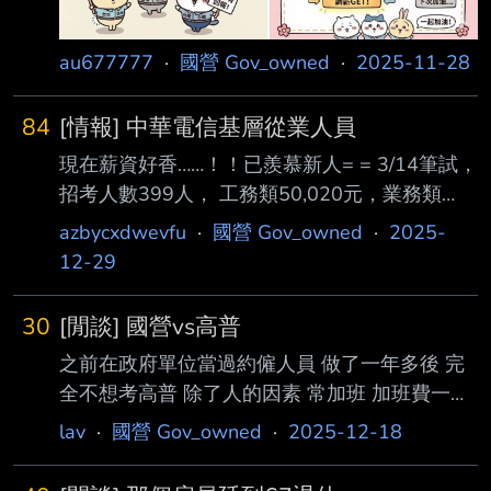
au677777
·
國營 Gov_owned
·
2025-11-28
84
[情報] 中華電信基層從業人員
現在薪資好香……！！已羨慕新人= = 3/14筆試，
招考人數399人， 工務類50,020元，業務類
47,995元
azbycxdwevfu
·
國營 Gov_owned
·
2025-
https://www.cht.com.tw/home/cht/-/media/web/
12-29
pdf/recruit-and-training/recruit/2
025/115v.pdf?sc_lang=zh-tw --
30
[閒談] 國營vs高普
之前在政府單位當過約僱人員 做了一年多後 完
全不想考高普 除了人的因素 常加班 加班費一小
時一百多.... 大小事都要公文公文公文 很多流程
lav
·
國營 Gov_owned
·
2025-12-18
都很繁瑣 有次出差 主辦單位在通知寫了台北 台
中 高雄3個機場航班時間 及他們能派人接送的時