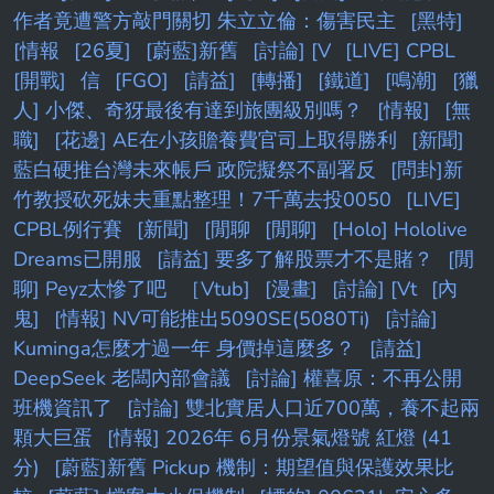
作者竟遭警方敲門關切 朱立立倫：傷害民主
[黑特]
[情報
[26夏]
[蔚藍]新舊
[討論] [V
[LIVE] CPBL
[開戰]
信
[FGO]
[請益]
[轉播]
[鐵道]
[鳴潮]
[獵
人] 小傑、奇犽最後有達到旅團級別嗎？
[情報]
[無
職]
[花邊] AE在小孩贍養費官司上取得勝利
[新聞]
藍白硬推台灣未來帳戶 政院擬祭不副署反
[問卦]新
竹教授砍死妹夫重點整理！7千萬去投0050
[LIVE]
CPBL例行賽
[新聞]
[閒聊
[閒聊]
[Holo] Hololive
Dreams已開服
[請益] 要多了解股票才不是賭？
[閒
聊] Peyz太慘了吧
［Vtub]
[漫畫]
[討論] [Vt
[內
鬼]
[情報] NV可能推出5090SE(5080Ti)
[討論]
Kuminga怎麼才過一年 身價掉這麼多？
[請益]
DeepSeek 老闆內部會議
[討論] 權喜原：不再公開
班機資訊了
[討論] 雙北實居人口近700萬，養不起兩
顆大巨蛋
[情報] 2026年 6月份景氣燈號 紅燈 (41
分)
[蔚藍]新舊 Pickup 機制：期望值與保護效果比