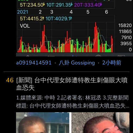
a0919414591
·
八卦 Gossiping
·
2小時前
46
[新聞] 台中代理女師遭特教生刺傷眼大噴
血恐失
1.媒體來源: 中時 2.記者署名: 林冠丞 3.完整新聞
標題: 台中代理女師遭特教生刺傷眼大噴血恐失
明 恐怖過程曝光校方回應 4.完整新聞內文: 台中
市某國中5日發生一起嚴重校園暴力，一名34歲
的代理老師，在上生物課時因見到特 教生隨意