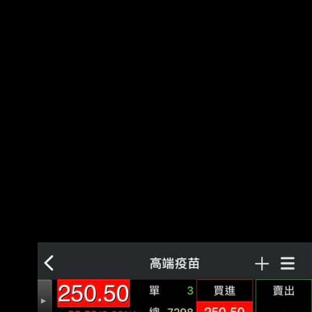
因為抗 拒接洽，此時前行政院長林全的東洋公司
願意當橋樑，接手與上海復興的採購。 2020年
10月，指揮中心宣稱東洋未獲得授權（被東洋駁
斥）、且從未想買超過1000萬劑， 林全不爽的
說。 這時間到隔年2月，還有、信東、雅各臣等跳
進來攪和，簡言之就是 民進黨各方派系各顯神
通，都想吃到疫苗採購