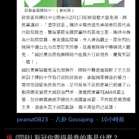
peanut0823
·
八卦 Gossiping
·
10小時前
爆
[問卦] 新冠你覺得最蠢的事是什麼？