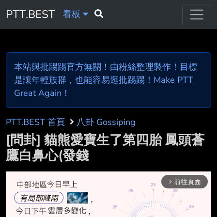
PTT.BEST
看板
本站與批踢踢官方無關！由粉絲整理製作！目標
是讓年輕族群，也能容易逛批踢踢！Make PTT
Great Again！
PTT.BEST 首頁
八卦 Gossiping
[問卦] 貓熊愛寶生了第四胎 鳳頭蒼
鷹白鼻心(發錢
前往頁面
arrow_forward_ios