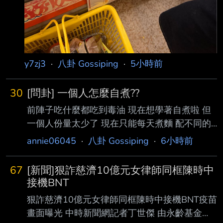
y7zj3
·
八卦 Gossiping
·
5小時前
30
[問卦] 一個人怎麼自煮??
前陣子吃什麼都吃到毒油 現在想學著自煮啦 但
一個人份量太少了 現在只能每天煮麵 配不同的
罐頭來拌麵吃 感覺有點膩了 有沒有料理高手可
annie06045
·
八卦 Gossiping
·
6小時前
以分享一下 一個人還能吃什麼? 怎麼煮? 有卦嗎?
--
67
[新聞]狠詐慈濟10億元女律師同框陳時中
接機BNT
狠詐慈濟10億元女律師同框陳時中接機BNT疫苗
畫面曝光 中時新聞網記者丁世傑 由永齡基金