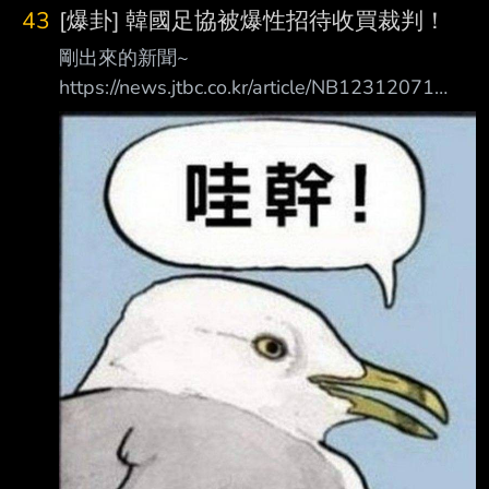
43
[爆卦] 韓國足協被爆性招待收買裁判！
剛出來的新聞~
https://news.jtbc.co.kr/article/NB12312071
Grok翻譯： 【獨家】足球協會取得「性招待」
文件…連世界盃、奧運裁判都有 主播： 現在要為
各位帶來的JTBC獨家報導，是14、15年前與大
韓足球協會有關的事件。這件事很 清楚顯示，
當時的足球協會到底有多腐敗。 大韓足球協會
在2011年和2012年國家代表隊比賽期間，曾經
對外國裁判進行性招待，相關 內容與付款明細
都記錄在文體部的審計報告裡，JTBC已經取得
這份報告。 報告指出，協會在比賽當天或前一
晚，多次