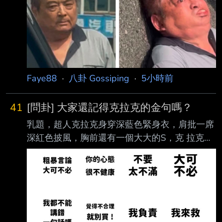
走動，她隨即出聲制止，結果該名特教生氣得折
斷掃把攻擊，接著再度刺向女老 師右眼，由於
是尖銳物品攻擊眼球，女老師當場噴血相當嚴
重，甚至恐有失明之虞，對此 ，校方7日回應，
將全力提供必要協助，並將學生暫時停課。 據
了解，女老師為代理老師，2年前轉到該所國中
Faye88
·
八卦 Gossiping
·
5小時前
服務，負責教生物，只
41
[問卦] 大家還記得克拉克的金句嗎？
乳題，超人克拉克身穿深藍色緊身衣，肩批一席
深紅色披風，胸前還有一個大大的S，克 拉克也
有一些金句朗朗上口，大家還記得克拉克講過什
麼金句嗎？ --