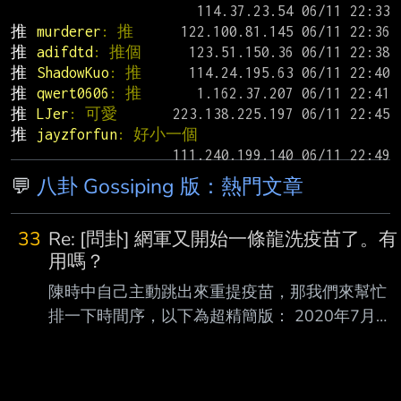
推 
murderer
: 推
推 
adifdtd
: 推個
推 
ShadowKuo
: 推
推 
qwert0606
: 推
推 
LJer
: 可愛
推 
jayzforfun
: 好小一個
💬
八卦 Gossiping 版：熱門文章
33
Re: [問卦] 網軍又開始一條龍洗疫苗了。有
用嗎？
陳時中自己主動跳出來重提疫苗，那我們來幫忙
排一下時間序，以下為超精簡版： 2020年7月，
衛福部透過美國輝瑞要跟德國BNT購買疫苗，不
過上海復興已經取得大中華地 區的代理權，所以
BNT跟民進黨說，請去找上海復興談，但民進黨