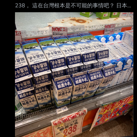
238， 這在台灣根本是不可能的事情吧？ 日本鮮
無故解僱，向法院提起訴訟，要求確認僱傭關係
奶是標錯價格了嗎？？？ 有沒有八卦呢？ --
存在，並索討2年的薪 資。嘉義地方法院審理
後，認定陳男確實「不能勝任工作」，管委會終
止契約合法，判決 陳男敗訴，管委會僅需支付
其上班3天應得的薪