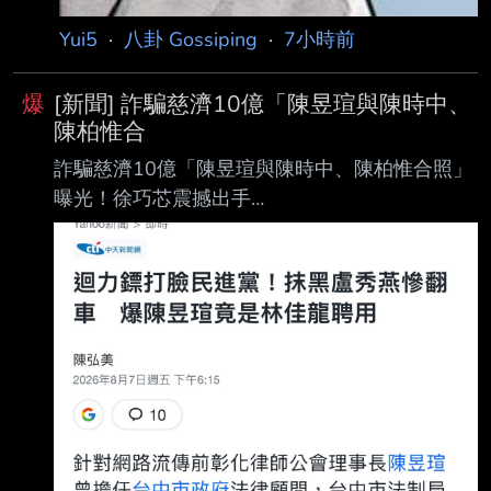
Yui5
·
八卦 Gossiping
·
7小時前
爆
[新聞] 詐騙慈濟10億「陳昱瑄與陳時中、
陳柏惟合
詐騙慈濟10億「陳昱瑄與陳時中、陳柏惟合照」
曝光！徐巧芯震撼出手
https://ctinews.com/news/items/8knJwlr4Wo 中
天新聞 2026/08/07 18:25 記者李奕緯 律師陳昱
瑄疫情期間誆稱有管道購買BNT疫苗詐騙慈濟
10.6億元遭起訴，時任中央防疫指 揮官、政委陳
時中今（7）日發長文喊冤當年遭抹黑擋疫苗，
綠營紛紛讚聲。國民黨立委 徐巧芯則揭陳昱瑄與
綠營關係密切。 徐巧芯7日發文。（圖／翻攝徐
巧芯臉書） 徐巧芯臉書7日傍晚發文，今天民進
黨扯了一整天藍白，結果陳昱瑄20