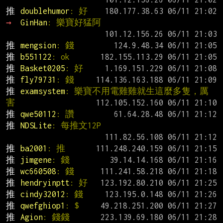
推 
doublehumor
: 好
→ 
GinHan
: 樂寶好猛阿
推 
mengsion
: 錢
推 
b551122
: ok
推 
Basket0205
: 好
推 
fly79731
: 錢
推 
examsystem
: 樂寶不用電雞雞就生這麼多隻，厲
害
推 
qwe50112
: 讚
推 
NDSLite
: 每推文12P
推 
ba2001
: 推
推 
jimgene
: 錢
推 
wc660508
: 錢
推 
hendryinptt
: 好
推 
cindy32012
: 錢
推 
qwefghiop1
: $
推 
Agion
: 錢錢