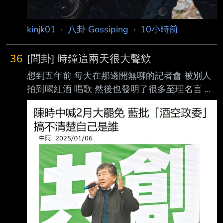
kinjk01
·
八卦 Gossiping
·
10小時前
36
[問卦] 時鐘這兩天很大聲欸
想到五年前 每天在那邊開無聊的記者會 被別人
拍到喝紅酒 唱歌 然後也發明了很多至理名言 早
說 怎麼不早說 晚了我們就不要了 世界怎麼跟得
上台灣！ 結果這兩天時鐘越來越大聲了 怎麼會
這樣呢 --