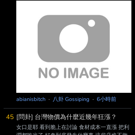
會、台積電和慈濟等民間單位購買輝瑞BNT疫
苗， 首批約93.2萬劑，在民國110年9月2日清
晨7時運抵桃園機場。
https://images.chinatimes.com/newsphoto/202
6-08-07/1024/20260807004033.jpg 中央疫
情指揮中心指揮官陳時中（中）、台積電慈善基
金會董事長張淑芬（左四）、慈濟基 金會執行
長顏博文（右四）到場接機，右一為律師陳昱
瑄。（資料照片，陳麒全攝）
abianisbitch
·
八卦 Gossiping
·
6小時前
45
[問卦] 台灣物價為什麼近幾年狂漲？
女口是耶 看到脆上在討論 食材成本一直漲 把利