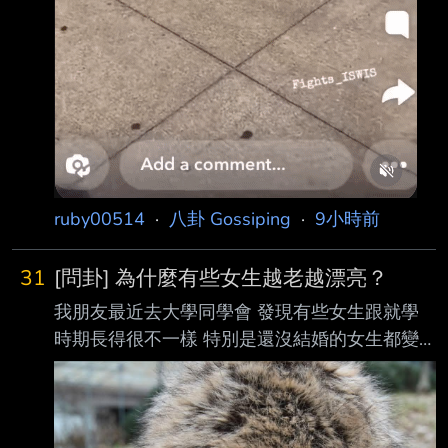
ruby00514
·
八卦 Gossiping
·
9小時前
31
[問卦] 為什麼有些女生越老越漂亮？
我朋友最近去大學同學會 發現有些女生跟就學
時期長得很不一樣 特別是還沒結婚的女生都變
漂亮很多 想問為什麼有些女生越老越漂亮？ --