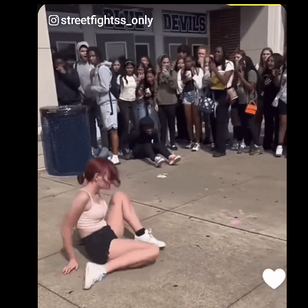
結果男的不爽直接一拳結束 女的直接被打茫在
地上 太扯了吧 怎有女的敢直接跟男生打架 有人
說男的算克制了 分出勝負就沒要補 真的牙起來
女的會直接被打死 有沒有這麼誇張？
http://i.imgur.com/bWnLTqg.jpg 看到下面有人
說 女生唯一能贏的 就只有這樣幾類會怕傷到妳
的 現實中男女差距原來這麼大？ 有沒有八卦？
-- 真假 男生優勢這麼大喔.. 怎你的說法跟大家不
一