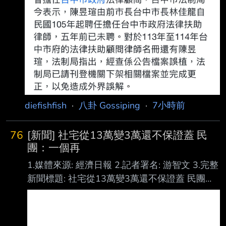
diefishfish
·
八卦 Gossiping
·
7小時前
76
[新聞] 社宅從13萬變3萬還不保證蓋 民
團：一個再
1.媒體來源: 經濟日報 2.記者署名: 游智文 3.完整
新聞標題: 社宅從13萬變3萬還不保證蓋 民團：
一個再也等不到的家 4.完整新聞內文: 民團今舉
行記者會譴責賴政府新版社宅計畫，民團表示，
賴政府將直接興辦社會住宅新增 目標，從選前