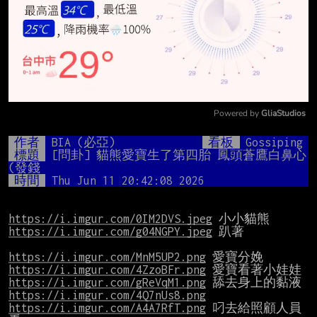
Powered by 
GliaStudios
Mute
作者
BIA (必亞)
看板
Gossiping
標題
[問卦] 貓熊愛寶生了第四胎 鳳頭蒼鷹白鼻心
(發錢
時間
Thu Jun 11 20:42:08 2026
https://i.imgur.com/0IM2DVS.jpeg
https://i.imgur.com/g04NGPY.jpeg
 趴著

https://i.imgur.com/MnM5UP2.png
https://i.imgur.com/4ZzoBFr.png
https://i.imgur.com/gReVqM1.png
https://i.imgur.com/4Q7nUs8.png
https://i.imgur.com/A4A7RfT.png
 叼去給照顧人員