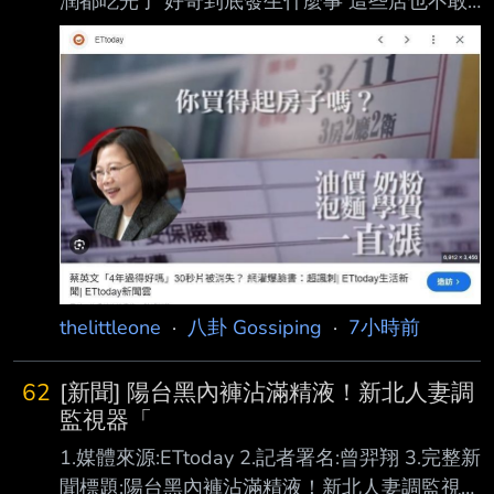
潤都吃光了 好奇到底發生什麼事 這些店也不敢
繼續漲價 不然普通上班族薪水也沒漲 到時候生
意狂掉 有沒有物價狂漲的八卦？ --
https://i.imgur.com/edDklnN.gif --
thelittleone
·
八卦 Gossiping
·
7小時前
62
[新聞] 陽台黑內褲沾滿精液！新北人妻調
監視器「
1.媒體來源:ETtoday 2.記者署名:曾羿翔 3.完整新
聞標題:陽台黑內褲沾滿精液！新北人妻調監視器