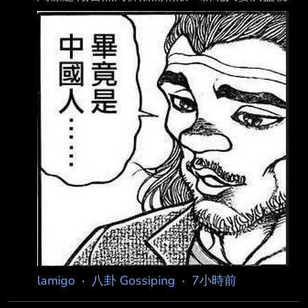
「發現兇手」崩潰：竟是他 4.完整新聞內文: 記
者曾羿翔／綜合報導 新北市土城區一名人妻今
年3月間發現，原本晾曬在住家陽台的黑色內褲
疑遭人取走，之 後更沾有大量精液，察覺情況
有異後隨即調閱住家監視器查看，沒想到竟發現
涉事者竟是 同住之「丈夫的爺爺」。女子事後
氣憤報警並提出告訴，全案經新北地檢署偵辦
後，日前 偵查終結。 趁家中無人取走衣物 事
後再掛回原處 綜合媒體報導，檢警調查，涉案
男子與孫媳一同居住在
lamigo
·
八卦 Gossiping
·
7小時前