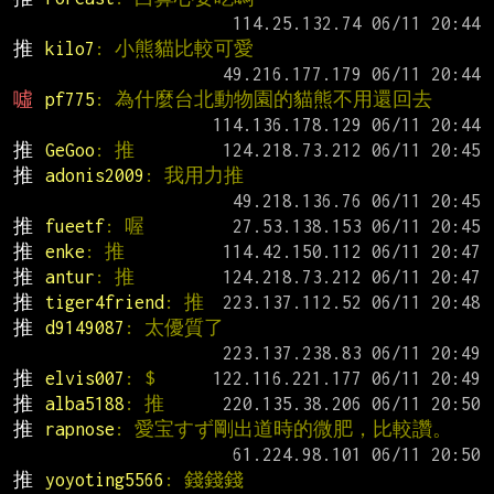
推 
kilo7
: 小熊貓比較可愛
噓 
pf775
: 為什麼台北動物園的貓熊不用還回去
推 
GeGoo
: 推
推 
adonis2009
: 我用力推
推 
fueetf
: 喔
推 
enke
: 推
推 
antur
: 推
推 
tiger4friend
: 推
推 
d9149087
: 太優質了
推 
elvis007
: $
推 
alba5188
: 推
推 
rapnose
: 愛宝すず剛出道時的微肥，比較讚。
推 
yoyoting5566
: 錢錢錢