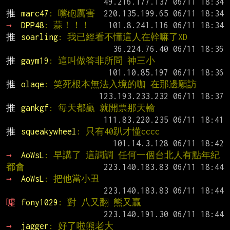
推 
marc47
: 嘴砲厲害
→ 
DPP48
: 蒜！！！
推 
soarling
: 我已經看不懂這人在幹嘛了XD
推 
gaym19
: 這叫做答非所問 神三小
推 
olaqe
: 笑死根本無法入境的咖 在那邊願訪
推 
gankgf
: 每天都贏 就開票那天輸
推 
squeakywheel
: 只有40趴才懂cccc
→ 
AoWsL
: 早講了 這調調 任何一個台北人有點年紀
都會
→ 
AoWsL
: 把他當小丑
噓 
fony1029
: 對 八又翻 熊又贏
→ 
jagger
: 好了啦熊老大