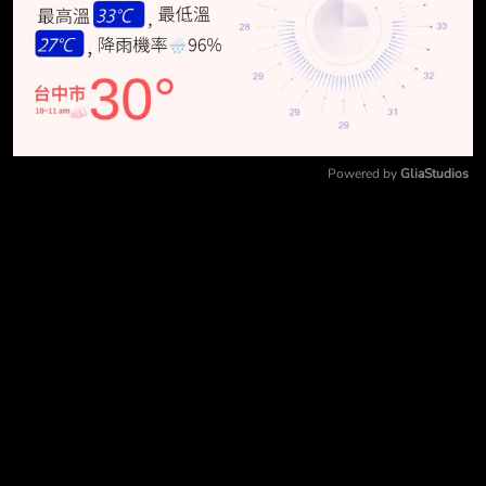
Powered by 
GliaStudios
Mute