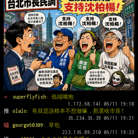
→ 
superflyfish
: 低端嘴炮
推 
olalo
: 有就是說根本不想做嘛，那選啥市長?
噓 
george60309
: 草包