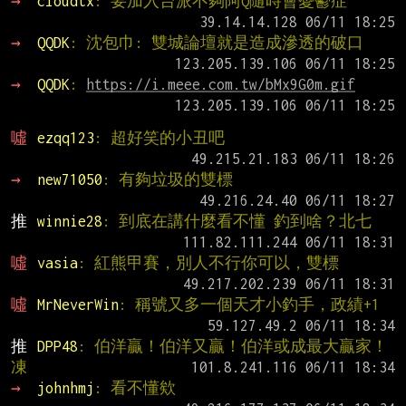
→ 
cloudtx
: 要加入台派不夠阿Q隨時會憂鬱症
→ 
QQDK
: 沈包巾: 雙城論壇就是造成滲透的破口
→ 
QQDK
: 
https://i.meee.com.tw/bMx9G0m.gif
噓 
ezqq123
: 超好笑的小丑吧
→ 
new71050
: 有夠垃圾的雙標
推 
winnie28
: 到底在講什麼看不懂 釣到啥？北七
噓 
vasia
: 紅熊甲賽，別人不行你可以，雙標
噓 
MrNeverWin
: 稱號又多一個天才小釣手，政績+1
推 
DPP48
: 伯洋贏！伯洋又贏！伯洋或成最大贏家！
凍
→ 
johnhmj
: 看不懂欸