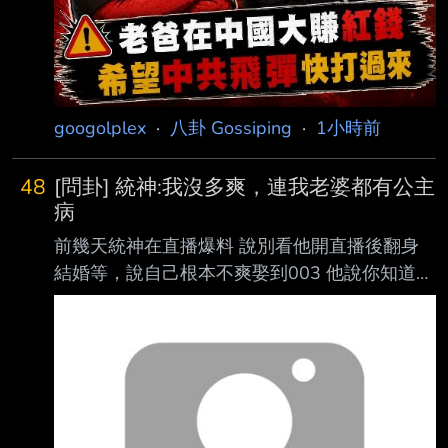
googolplex
·
八卦 Gossiping
·
1小時前
48
[問卦] 統神:我沒多爽，連我老婆都有公主
病
前幾天統神在直播爆料 說別看他開直播後翻身
結婚等，說自己根本不爽娶到003 他說你知道
003其實有公主病嗎，永遠不會承認自己錯 有沒
有統神:我沒多爽，連我老婆都有公主病?是真假?
https://i.meee.com.tw/EIxd0bw.jpg --