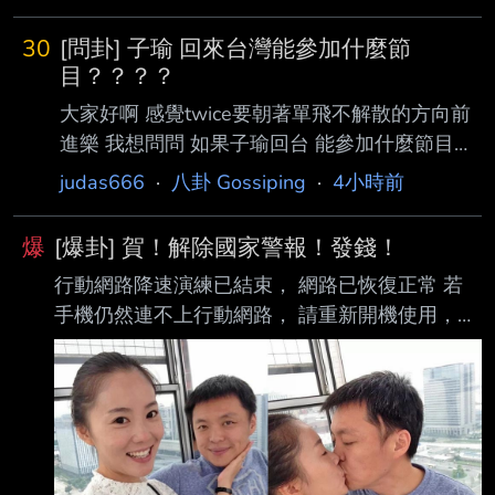
斯2023年3月與中華民國斷交後轉向建交北京，
當時宏媒披露仍積欠台灣約4.491億 美元（約台
30
[問卦] 子瑜 回來台灣能參加什麼節
幣145億）債務，經媒體比對該國財政部公布近
目？？？？
3年對台債務變化，發現截至 2026年3月底仍積
大家好啊 感覺twice要朝著單飛不解散的方向前
欠4.225億美元（約台幣136億），僅還款5.9％
進樂 我想問問 如果子瑜回台 能參加什麼節目？
至6％左右。 外媒《La Prensa》2023年4月曾
女人我最大？綜藝大集合？型男大主廚？ --
judas666
·
八卦 Gossiping
·
4小時前
報導，宏都拉斯對台灣斷交當月仍有6筆對台貸
款尚未清 償，總額達
爆
[爆卦] 賀！解除國家警報！發錢！
行動網路降速演練已結束， 網路已恢復正常 若
手機仍然連不上行動網路， 請重新開機使用，謝
謝合作 本次演練順利結束！
http://imgur.com/javRwmo 說出本次演練心得，
每推20p --