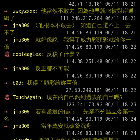
→ 
zwxyzxxx
: 他當然不敢去,因為他早就TM被對岸通
緝了
→ 
jma306
: (他根本不敢去)  知道自己選不上  去
不了
→ 
jma306
: 就好像說  我得了威力彩頭彩就給你一
億
噓 
cooleagles
: 反殺了什麼？
→ 
jma306
: 反正都不可能
→ 
b0d
: 我得了頭彩給妳兩億
噓 
TouchAgain
: 現在的自己釣到過去的自己嗎?
→ 
jma306
: 若有當選的信心   先辭不分區立委第一
名
→ 
jma306
:   當年萬安就破釜沉舟