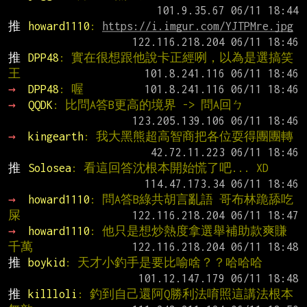
推 
howard1110
: 
https://i.imgur.com/YJTPMre.jpg
推 
DPP48
: 實在很想跟他說卡正經咧，以為是選搞笑
王
→ 
DPP48
: 喔
→ 
QQDK
: 比問A答B更高的境界 -> 問A回ㄅ
→ 
kingearth
: 我大黑熊超高智商把各位耍得團團轉
推 
Solosea
: 看這回答沈根本開始慌了吧... XD
→ 
howard1110
: 問A答B綠共胡言亂語 哥布林跪舔吃
屎
→ 
howard1110
: 他只是想炒熱度拿選舉補助款爽賺
千萬
推 
boykid
: 天才小釣手是要比喻啥？？哈哈哈
推 
killloli
: 釣到自己還阿Q勝利法唷照這講法根本