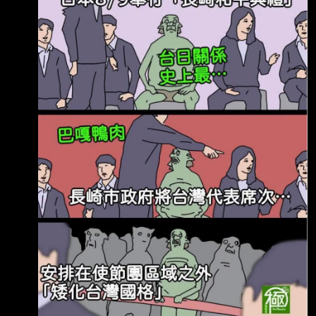
排與去年相同，都是安排在「海外席」，並無降
低台灣代表層級的意圖。 李逸洋9日在臉書表
示，他與蔡明耀、周學佑2位公使均未出席典
禮，原因是長崎市政府將 台灣代表安排於使節
團區域外，因此台灣也降低出席層級，改由福岡
分處處長陳銘俊代表 參加。 李逸洋直言，