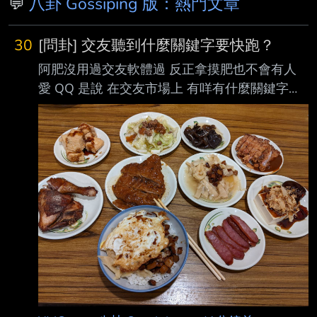
💬
八卦 Gossiping 版：熱門文章
30
[問卦] 交友聽到什麼關鍵字要快跑？
阿肥沒用過交友軟體過 反正拿摸肥也不會有人
愛 QQ 是說 在交友市場上 有咩有什麼關鍵字只
要一出來就要快跑了？ 「我媽說…」算不算一個
@@？ -- 阿肥幸福食記 0.0b 大家都幸福唷～
https://i.imgur.com/onDpQ6K.jpg
https://i.imgur.com/ELR9EcR.jpg
https://i.imgur.com/gFR0D5e.jpg
https://i.imgur.com/DkWiGj3.jpg
https://i.imgur.com/6AG2JXL.jpg