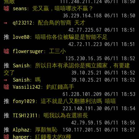
無敵
噓 
seans
: 党又贏，嘻嘻哪次不贏？
→ 
q123212
: 配合鳥的智商 天才
推 
love80
: 嘻嘻你各位被騙是是智能不足
噓 
flowersuger
: 工三小
推 
Sanish
: 所以日本有承認你是獨立國家，有要建
交了
→ 
Sanish
: 嗎
噓 
Vassili242
: 釣紅錢高手
推 
fony1029
: 這不就是八又翻勝利法嗎 嘻嘻
推 
TISH12311
: 呃我以為在選班長
推 
Alphaz
: 厚顏無恥
噓 
hanper
: 紅錢養大的X種