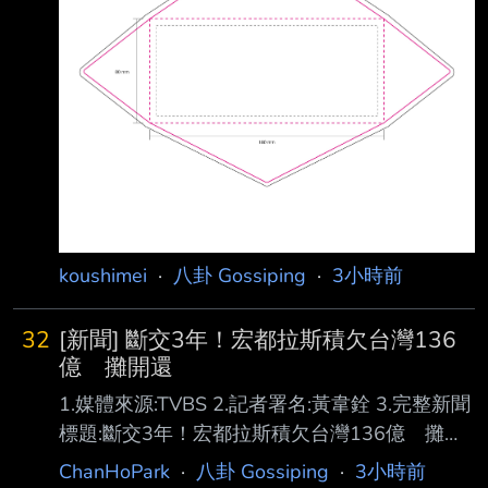
人了 大家都直接退訂GEMINI而不猶豫嗎? 是否
有專板本板並非萬能問板 三則自刪及被刪也算
三篇之內 本看板嚴格禁止政治問卦發文問卦前
請先仔細閱讀相關板規 未滿30繁體中文字水桶1
個月 未滿20繁體中文字水桶2個月
koushimei
·
八卦 Gossiping
·
3小時前
32
[新聞] 斷交3年！宏都拉斯積欠台灣136
億 攤開還
1.媒體來源:TVBS 2.記者署名:黃韋銓 3.完整新聞
標題:斷交3年！宏都拉斯積欠台灣136億 攤開
還款細節竟「只還6％」 4.完整新聞內文: 宏都拉
ChanHoPark
·
八卦 Gossiping
·
3小時前