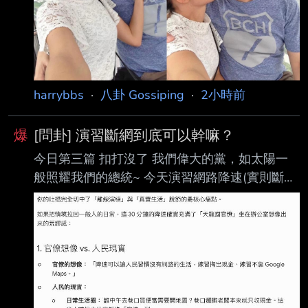
harrybbs
·
八卦 Gossiping
·
2小時前
爆
[問卦] 演習斷網到底可以幹嘛？
今日第三篇 扣打沒了 我們偉大的黨，如太陽一
般照耀我們的總統~ 今天演習網路降速(實則斷
網) 演習的用意，是讓人民在災害發生時能有對
應的措施 防空警報就是如此(模擬遭受空襲要如
何避難) 而這次斷網的演習，根本沒任何意義
吧？！ 在遭受斷網時，難道人民可以自己想辦法
修復網路or避開斷網嗎？ 所以斷網演習到底來幹
嘛的？ 除了造成人民不便&販賣芒果乾外，還有
其他的作用嗎？ -- 演習停電我覺得有用啦，還可