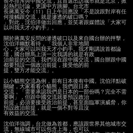
長不排斥與中國交流，且首選出訪城市就是北京，掀
起熱烈討論，更讓中方跳腳。台北市

長蔣萬安今（11）日上午回應說「不是說跟對岸有任
何接觸跟交流，就是滲透的破口嗎？

」對此，沈伯洋做出回應，並笑著跟媒體說「大家可
以叫我天才小釣手」。

關於蔣萬安反問的滲透破口以及來自國台辦的抨擊，
沈伯洋幽默看待，「我個人非常地開

心，大家可以叫我天才小釣手。我才剛講說首都論
壇，國台辦馬上演一次我講的就是有政

治前提的交流，我們現在跟中國交流，國台辦跟中國
都要預設一個政治前提，接受他的前

提，雙方才能交流」。

以小貓熊交流為例，前有日本後有中國。沈伯洋點破
關鍵，大家看看小貓熊，我們跟日本

交流，「需要承認我們是日本的一部份嗎？完全不需
要啊」，但跟中國交流就要預設政治

前提，必須要接受政治前提，甚至面臨軍演威脅，你
預設政治前提，就是一個不對等且沒

有效益的交流。

沈伯洋強調，台北做為首都，應該跟世界其他城市交
流，無線城市可以包含上海，也可以
