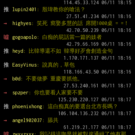
推 
lupin2401
: 殷瑋教你的嗆法？
→ 
highyes
: 笑死 窩娶多慧的話 席開1000桌 = =！
噓 
gogoapolo
: 白痴的屁話當一篇的妓者
推 
heyd
: 比韓導還不如 韓導好歹會創造金句
推 
EasyVinus
: 說真的，草包
→ 
b0d
: 不要做夢 重慶要抓他。
→ 
spzper
: 你也要看人家要不要
推 
phoenixhong
: 這白痴真的要選台北市長嗎？
→ 
angel902037
: 舔共
噓 
zwxyzxxx
: 我記得這咖早就被對岸通緝了他有那