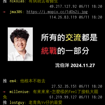
推 
nikolas
: 有病就去看醫生
→ 
jma306
: 
https://i.mopix.cc/1dOs2i.jpg
推 
em4
: 他根本不敢去
→ 
milleniue
: 有來來來~怎麼樣的feel了接軌大罷
免
推 
lostguy
: 老青鳥Vv仔的最愛