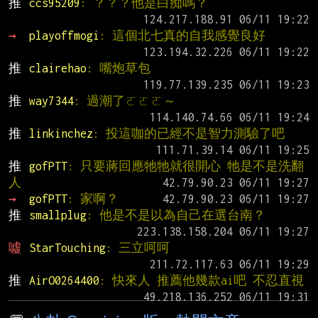
推 
ccs95209
: ？？？他是白痴嗎？
→ 
playoffmogi
: 這個北七真的自我感覺良好
推 
clairehao
: 嘴炮草包
推 
way7344
: 過潮了ㄛㄛㄛ～
推 
linkinchez
: 投這咖的已經不是智力測驗了吧
推 
gofPTT
: 只要蔣回應牠牠就很開心 牠是不是洗翻
人
→ 
gofPTT
: 家啊？
推 
smallplug
: 他是不是以為自己在選台南？
噓 
StarTouching
: 三立呵呵
推 
AirO0264400
: 快來人 推薦他幾款ai吧 不忍直視