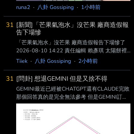
runa2
·
八卦 Gossiping
·
1小時前
31
[新聞]「芒果氣泡水」沒芒果 廠商造假報
告下場慘
「芒果氣泡水」沒芒果 廠商造假報告下場慘了
2026-08-10 14:22 責任編輯 賴彥琪 太陽餅裡
面沒有太陽還說得過去，但高雄六龜區公所為了
Tiiek
·
八卦 Gossiping
·
2小時前
推廣地方觀光，發包廠商製作「 六龜芒果氣泡
水」作為行銷用途，承攬該項目的公司陳姓負責
31
[問卦] 想退GEMINI 但是又捨不得
人交出2016罐氣泡水，結果 區公所人員驗收發
GEMINI最近已經被CHATGPT還有CLAUDE完敗
現芒果氣泡水連一滴芒果成分都沒有。 異想天
那個回答真的是完全無法參考 但是GEMINI訂閱
開 偽造檢驗報告 根據判決書，陳姓負責人所經
的好處是 有送3TB硬碟 DRIVER跟
營的公司得標六龜區公所的勞務委託案，合約中
LLMNOTEBOOK的生態鏈APP. 還可以讓你
明確要求廠 商提供六龜芒果氣泡水，而陳男一
YOUTUBE升級 怎麼辦? 作為聊天機器人基本上
口氣交出2016罐六龜芒果氣泡水，公所驗收人
GEMINI已經無用了 但是他的附屬贈品實在太誘
員發現有 異，成分疑