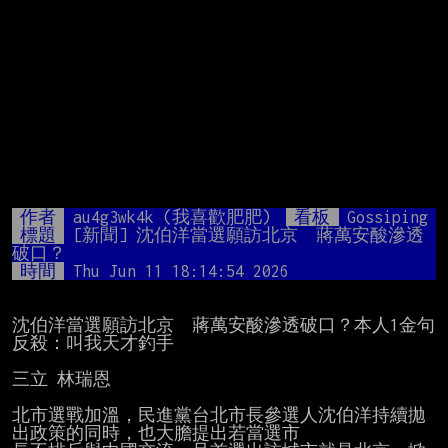
作者
au4g3wk4k (我喜歡肥肥)
看板
Gossiping
標題
[新聞] 沈伯洋當選願訪北京　蔣萬安酸滲透
破口？
時間
Thu Jun 11 18:14:54 2026
沈伯洋當選願訪北京　蔣萬安酸滲透破口？本人1金句
反殺：叫我天才釣手

三立 林瑞恩

北市選戰加溫，民進黨台北市長參選人沈伯洋持續拋
出政策的同時，也大膽提出若當選市
