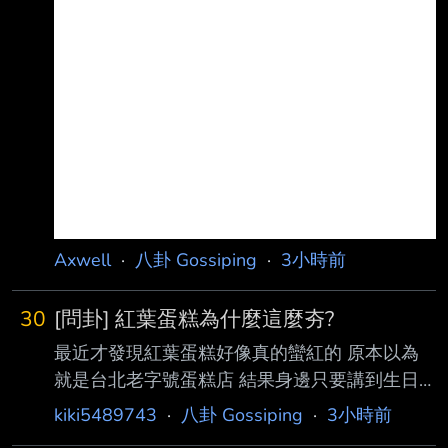
Axwell
·
八卦 Gossiping
·
3小時前
30
[問卦] 紅葉蛋糕為什麼這麼夯?
最近才發現紅葉蛋糕好像真的蠻紅的 原本以為
就是台北老字號蛋糕店 結果身邊只要講到生日
蛋糕 好像滿多人都會直接想到紅葉 最近好像開
kiki5489743
·
八卦 Gossiping
·
3小時前
來台中的樣子 而且看起來就是很傳統的鮮奶油