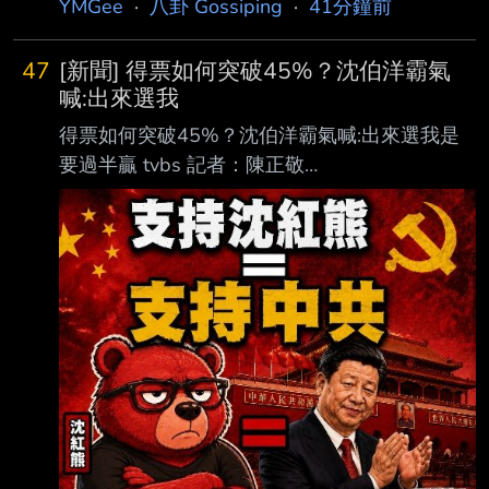
YMGee
·
八卦 Gossiping
·
41分鐘前
47
[新聞] 得票如何突破45%？沈伯洋霸氣
喊:出來選我
得票如何突破45%？沈伯洋霸氣喊:出來選我是
要過半贏 tvbs 記者：陳正敬
https://news.tvbs.com.tw/politics/4004985 民進
黨台北市長參選人沈伯洋喊出要過半勝選。（圖
／CNEWS匯流新聞網 中午來開匯） 民進黨台
北市長參選人沈伯洋今（10）日接受主持人黃光
芹《CNEWS匯流新聞網》政論 live直播節目
《中午來開匯》專訪時批評台北市長蔣萬安，正
展現出「黃國昌模式」，講 話變大聲或是轉移
話題，或是全部都怪中央「人民最不想要政治口
水。此外，回應網友提 問得票是否能過4