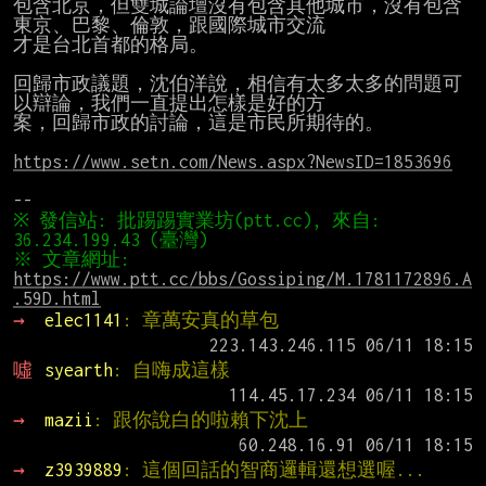
包含北京，但雙城論壇沒有包含其他城市，沒有包含
東京、巴黎、倫敦，跟國際城市交流

才是台北首都的格局。

回歸市政議題，沈伯洋說，相信有太多太多的問題可
以辯論，我們一直提出怎樣是好的方

案，回歸市政的討論，這是市民所期待的。

https://www.setn.com/News.aspx?NewsID=1853696
※ 發信站: 批踢踢實業坊(ptt.cc), 來自: 
※ 文章網址: 
https://www.ptt.cc/bbs/Gossiping/M.1781172896.A
.59D.html
→ 
elec1141
: 章萬安真的草包
噓 
syearth
: 自嗨成這樣
→ 
mazii
: 跟你說白的啦賴下沈上
→ 
z3939889
: 這個回話的智商邏輯還想選喔...