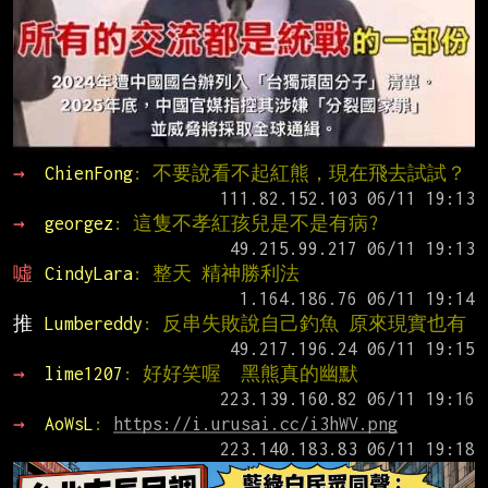
→ 
ChienFong
: 不要說看不起紅熊，現在飛去試試？
→ 
georgez
: 這隻不孝紅孩兒是不是有病?
噓 
CindyLara
: 整天 精神勝利法
推 
Lumbereddy
: 反串失敗說自己釣魚 原來現實也有
→ 
lime1207
: 好好笑喔  黑熊真的幽默
→ 
AoWsL
: 
https://i.urusai.cc/i3hWV.png