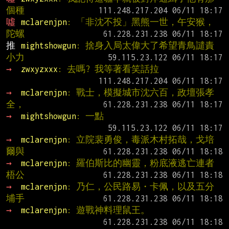
個種
噓 
mclarenjpn
: 「非沈不投」黑熊一世，午安猴，
陀螺
推 
mightshowgun
: 捨身入局太偉大了希望青鳥譴責
小力
→ 
zwxyzxxx
: 去嗎? 我等著看笑話拉
→ 
mclarenjpn
: 戰士，模擬城市沈六百，政壇張孝
全，
→ 
mightshowgun
: 一點
→ 
mclarenjpn
: 立院裴勇俊，毒派木村拓哉，戈培
爾與
→ 
mclarenjpn
: 羅伯斯比的幽靈，粉底液逃亡連者
梧公
→ 
mclarenjpn
: 乃仁，公民路易・卡佩，以及五分
埔手
→ 
mclarenjpn
: 遊戰神料理鼠王。