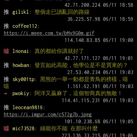
推 
gilikl
: 整個走已讀亂回的路線
推 
coffee112
: 
https://i.meee.com.tw/bMx9G0m.gif
噓 
lnonai
: 真的都給你講就好了
推 
howban
: 發言如此高能，他學位是不是買來的？
推 
sky001tp
: 黑熊的一舉一動都是青鳥的榜樣，嘻
嘻
→ 
pwokiy
: 阿洋又贏麻了，這個智商真的無敵！
推 
leocean9816
: 
https://i.imgur.com/c572gJb.jpeg
噓 
mic73528
: 綠能你不能 在那叫什麼