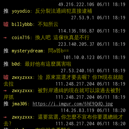
推 
yoyodio
: 反分裂法通緝犯直接逮補
噓 
billybbb
: 不知所云
→ 
coin716
: 換人吧 這傢伙真是不行
推 
mysterydream
: 問a答b==
推 
b0d
: 最好他有這麼厲害啦
噓 
zwxyzxxx
: 淦 原來當選才要去喔? 你TM現在就能
去拉
→ 
zwxyzxxx
: 被對岸通緝的現在就可以滾過去被對
岸抓
推 
jma306
: 
https://i.imgur.com/6hE9QdQ.jpg
→ 
zwxyzxxx
: 還要當選,你怎麼不宣布你要選總統才
去?