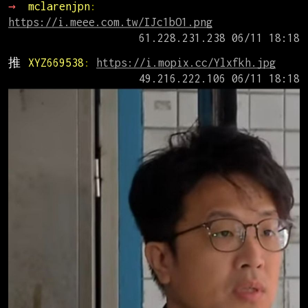
→ 
mclarenjpn
: 
https://i.meee.com.tw/IJc1bO1.png
推 
XYZ669538
: 
https://i.mopix.cc/Ylxfkh.jpg