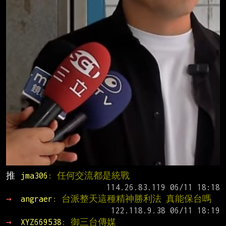
推 
jma306
: 任何交流都是統戰
→ 
angraer
: 台派整天這種精神勝利法 真能保台嗎
→ 
XYZ669538
: 御三台傳媒