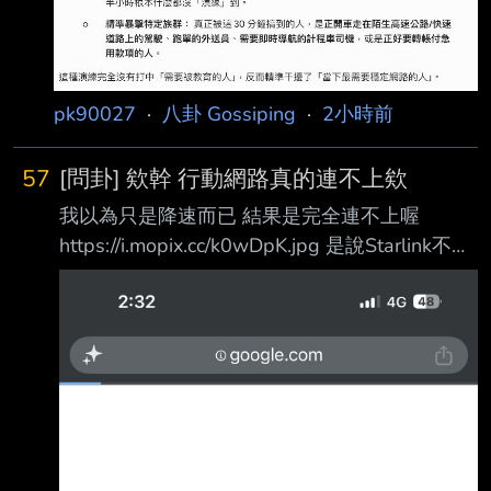
以準備備用電源 但斷網總不可能隨身攜帶備用網
路阿~
pk90027
·
八卦 Gossiping
·
2小時前
57
[問卦] 欸幹 行動網路真的連不上欸
我以為只是降速而已 結果是完全連不上喔
https://i.mopix.cc/k0wDpK.jpg 是說Starlink不是
在跟台灣業者談合作了嗎 什麼時候能用星鏈啊
有沒有八卦 --