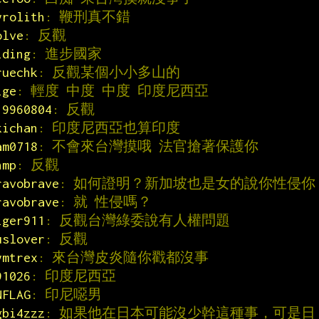
yrolith
: 鞭刑真不錯
olve
: 反觀
iding
: 進步國家
ruechk
: 反觀某個小小多山的
ige
: 輕度 中度 中度 印度尼西亞
19960804
: 反觀
kichan
: 印度尼西亞也算印度
am0718
: 不會來台灣摸哦 法官搶著保護你
nmp
: 反觀
ravobrave
: 如何證明？新加坡也是女的說你性侵你
ravobrave
: 就 性侵嗎？
iger911
: 反觀台灣綠委說有人權問題
uslover
: 反觀
ymtrex
: 來台灣皮炎隨你戳都沒事
91026
: 印度尼西亞
NFLAG
: 印尼噁男
gbi4zzz
: 如果他在日本可能沒少幹這種事，可是日