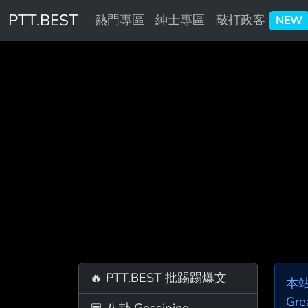
PTT.BEST
熱門專區
紳士專區
敲打政客
NEW
🔥 PTT.BEST 批踢踢爆文
本
Gre
💬 八卦 Gossiping