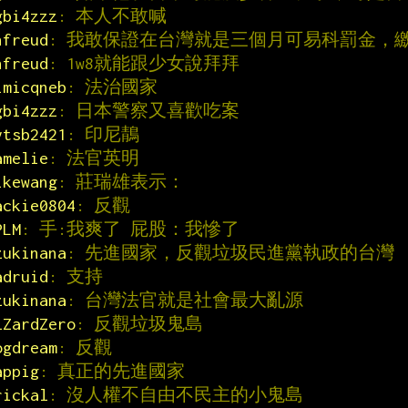
gbi4zzz
: 本人不敢喊
hfreud
: 我敢保證在台灣就是三個月可易科罰金，
hfreud
: 1w8就能跟少女說拜拜
imicqneb
: 法治國家
gbi4zzz
: 日本警察又喜歡吃案
ytsb2421
: 印尼鶄
amelie
: 法官英明
ikewang
: 莊瑞雄表示：
ackie0804
: 反觀
PLM
: 手:我爽了 屁股：我慘了
zukinana
: 先進國家，反觀垃圾民進黨執政的台灣
adruid
: 支持
zukinana
: 台灣法官就是社會最大亂源
lZardZero
: 反觀垃圾鬼島
ogdream
: 反觀
appig
: 真正的先進國家
rickal
: 沒人權不自由不民主的小鬼島