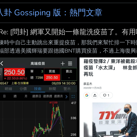
八卦 Gossiping 版：熱門文章
Re: [問卦] 網軍又開始一條龍洗疫苗了。有
陳時中自己主動跳出來重提疫苗，那我們來幫忙排一下時間
福部透過美國輝瑞要跟德國BNT購買疫苗，不過上海復興
跟民進黨說，請去找上海復興談，但民進黨因為抗 拒接
橋樑，接手與上海復興的採購。 2020年10月，指揮
從未想買超過1000萬劑， 林全不爽的說。 這時間到隔
簡言之就是 民進黨各方派系各顯神通，都想吃到疫苗採