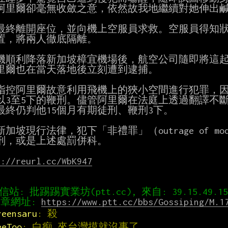
阿里爾卻毫無收斂之意，依然故我地繼續對她伸出鹹
最終離開座位，並向機上空服員求救。空服員得知狀
置，將兩人徹底隔離。

機順利降落新加坡樟宜機場後，航空公司隨即將這起
里爾也在當天落地後立刻遭到逮捕。

指控阿里爾故意利用飛機上的狹小空間進行犯罪，因此
以3至5下的鞭刑。儘管阿里爾在法庭上透過翻譯不斷
最終仍判他15個月有期徒刑、鞭刑3下。

加坡現行法律，犯下「非禮罪」（outrage of mo
刑，或是上述處罰併科。

s://reurl.cc/WbK947
章網址: 
https://www.ptt.cc/bbs/Gossiping/M.1
reensaru
: 殺
eeToo
: 白痴 來台灣摸就沒事了