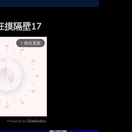
狂摸隔壁17
前往頁面
arrow_forward_ios
Powered by 
GliaStudios