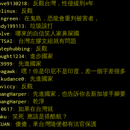
ove9130218
: 反觀台灣，性侵緩刑4年
elinux
: 反觀
ingreen
: 在鬼島，恐龍會重判被害者，
ndy199113
: 垃圾該打
olve
: 哪來的自信笑人家鼻屎國
TTSAI
: 台灣左膠文組就有問題
atephubbing
: 反觀
ought1234
: 進步國家
X9999
: 先進國家
eagawk
: 嘿！你是印尼不是印度，差一個字差很多
ikudance0
: 先進國家
aviccy
: 反觀
uangHarper
: 先進國家，也告訴你去新加坡手腳要
uangHarper
: 乾淨
10617
: 如果在台灣就
aku
: 笑死 應該是搭酷航？
XUAN
: 傻傻，來台灣隨便都有法官保護