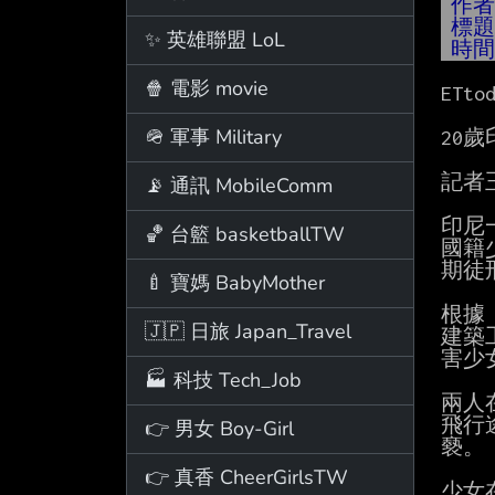
作
標
✨ 英雄聯盟 LoL
時
🍿 電影 movie
ETtod
🪖 軍事 Military
20
記者
📡 通訊 MobileComm
印尼
🏀 台籃 basketballTW
國籍
期徒
🍼 寶媽 BabyMother
根據《
🇯🇵 日旅 Japan_Travel
建築
害少
🏭 科技 Tech_Job
兩人
飛行
👉 男女 Boy-Girl
褻。

👉 真香 CheerGirlsTW
少女