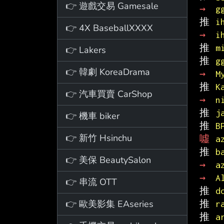
👉 遊戲交易 Gamesale
→ 
g
推 
i
👉 4X BaseballXXXX
→ 
i
推 
m
👉 Lakers
推 
g
👉 韓劇 KoreaDrama
→ 
M
推 
K
👉 汽車買賣 CarShop
→ 
n
推 
j
👉 機車 biker
推 
B
👉 新竹 Hsinchu
噓 
a
推 
b
👉 美保 BeautySalon
→ 
a
→ 
A
👉 串流 OTT
推 
d
👉 歐美影集 EAseries
推 
r
推 
a