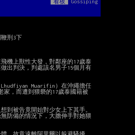
看板
Gossiping
Mute
7
鞭刑3下

飛機上獸性大發，對鄰座的17歲泰

做出判決，判處該名男子15個月有

fiyan Muarifin）在沖繩擔任

家，而遭到猥褻的17歲泰國籍被

想到被告竟開始對少女上下其手。

無防備的情況下，大膽伸手對她猥

體、故意遠離阿里爾以躲避騷擾，
