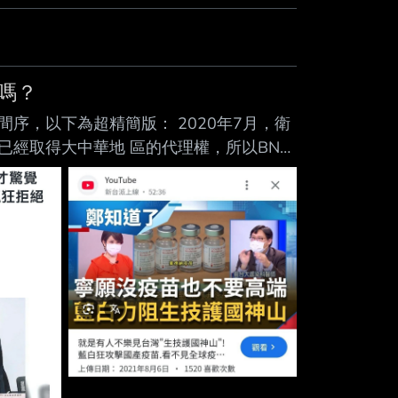
用嗎？
序，以下為超精簡版： 2020年7月，衛
已經取得大中華地 區的代理權，所以BNT
洽，此時前行政院長林全的東洋公司願意當
中心宣稱東洋未獲得授權（被東洋駁斥）、且
年2月，還有、信東、雅各臣等跳進來攪和，
購