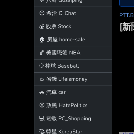
😊 希洽 C_Chat
PTT.
[
💰 股票 Stock
🏠 房屋 home-sale
🏀 美國職籃 NBA
⚾ 棒球 Baseball
👛 省錢 Lifeismoney
🚗 汽車 car
😡 政黑 HatePolitics
💻 電蝦 PC_Shopping
🥰 韓星 KoreaStar