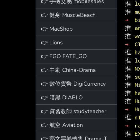
👉 手機交易 mobilesales
推 
l
推 
m
👉 健身 MuscleBeach
→ 
b
推 
a
👉 MacShop
推 
w
👉 Lions
→ 
C
推 
h
👉 FGO FATE_GO
推 
l
推 
N
👉 中劇 China-Drama
推 
s
👉 數位貨幣 DigiCurrency
推 
M
推 
h
👉 暗黑 DIABLO
推 
H
→ 
H
👉 實習教師 studyteacher
推 
n
👉 航空 Aviation
→ 
r
推 
E
👉 藝文票券轉售 Drama-Ticket