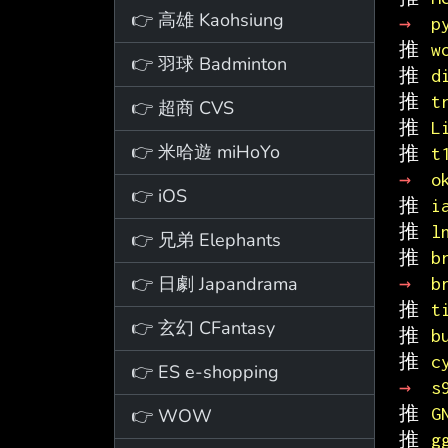
👉 高雄 Kaohsiung
→ 
p
推 
w
👉 羽球 Badminton
推 
d
推 
t
👉 超商 CVS
推 
L
👉 米哈遊 miHoYo
推 
t
→ 
o
👉 iOS
推 
i
推 
l
👉 兄弟 Elephants
推 
b
👉 日劇 Japandrama
→ 
b
推 
t
👉 玄幻 CFantasy
推 
b
推 
c
👉 ES e-shopping
→ 
s
推 
G
👉 WOW
推 
g