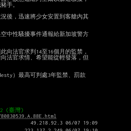
豬手。

況後，迅速將少女安置到客艙內其

空中性騷擾事件通報給新加坡警方

向法官求判14至16個月的監禁，

向法官求情、希望能從輕發落，但

desty）最高可判處3年監禁、罰款

780830539.A.88E.html