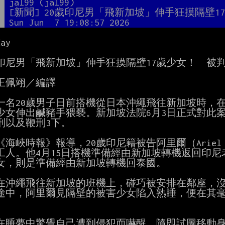
者
jal99 (jal99)
題
[新聞] 20歲印尼男「飛新加坡」伸手狂摸隔壁1
間
Sun Jun  7 19:08:57 2026
ay

歲印尼男「飛新加坡」伸手狂摸隔壁17歲少女！　被判
王佩翊／編譯

一名20歲男子日前搭機從日本沖繩飛往新加坡時，在
少女伸出鹹豬手猥褻。新加坡法院6月3日正式對此案
刑以及鞭刑3下。

海峽時報》報導，20歲印尼籍被告阿里爾（Ariel Lhud
工人。他4月15日搭機準備經由新加坡轉機返回印尼老
女，則是準備經由新加坡轉機回泰國。

在沖繩飛往新加坡的班機上，碰巧被安排在鄰座，沒
途中，阿里爾見隔壁的被害少女陷入熟睡，便在其毫
在睡夢中驚覺自己遭到侵犯而嚇醒，隨即試圖移動身