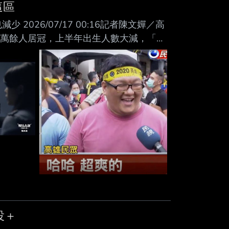
Mute
這區
2026/07/17 00:16記者陳文嬋／高
.2萬餘人居冠，上半年出生人數大減，「生
口逐年成長的楠梓區，竟受到自然 減少影
8萬餘人，比男性132萬餘人多。上半年人口
人減11519人，整體遷入人數雖少於遷出人
投＋