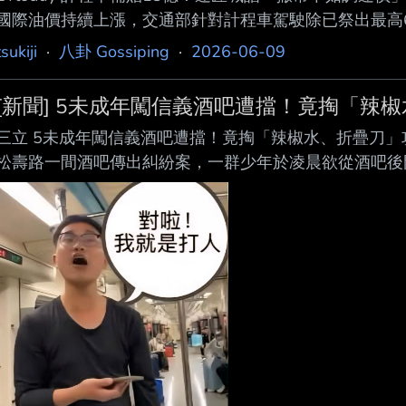
國際油價持續上漲，交通部針對計程車駕駛除已祭出最高6
最高補助提高至1.5萬元，整體補助上看13億元。不過
tsukiji
·
八卦 Gossiping
·
2026-06-09
的納稅錢撒幣。交通部長陳世凱表示，計程車運價屬地方
部將提供必要協助。 因應近期國際油價受中東局勢影響上
[新聞] 5未成年闖信義酒吧遭擋！竟掏「辣椒
車油價補助措 施，從最高補助6,000元提高至1
三立 5未成年闖信義酒吧遭擋！竟掏「辣椒水、折疊刀」
松壽路一間酒吧傳出糾紛案，一群少年於凌晨欲從酒吧後
間，便遭到現場安管人員制止。怎料，少年竟持辣椒水、
人員手部劃傷，緊急送醫治療。至於其中2名涉案少年則
人員到案說明。 據了解，這起事件發生在昨（24日）凌
共有5名 未成年少年包括4男1女，於酒吧打烊時欲從後