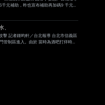
千元補助，昨也宣布補助再加碼9 千元，
駕駛工會認為應合理調整運價 ，而非拿人民
主管業務，若有需要 中央協助溝通，交通
漲，交通部昨宣布加碼9,000元辦理計程
水、
攻擊 記者鍾昀軒／台北報導 台北市信義區
門管制區進入。由於 當時為酒吧打烊時
折疊刀攻擊安管 人員，其中造成一名安管
由員警帶 回偵辦；另於同日通知相關涉案
晨於台北市信義區松壽路一間酒吧，當時一
門管制區進入。