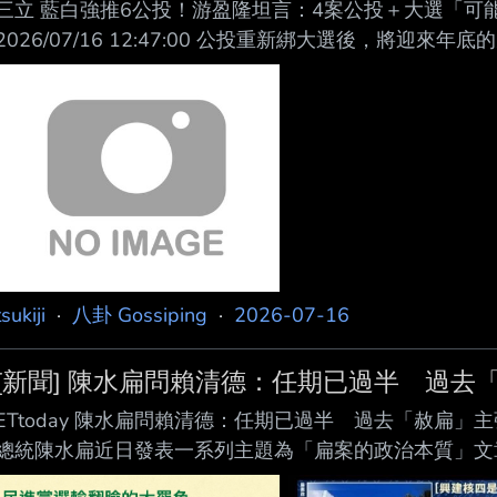
三立 藍白強推6公投！游盈隆坦言：4案公投＋大選「可
2026/07/16 12:47:00 公投重新綁大選後，將
家園」、鞭刑、 反廢死等六項公投，皆有待立法院協商。
示，九合 一加上一案公投可以在當天開票完畢，若有兩案
三 案，勢必開票到凌晨1、2點，如有四個案子更可能到
出安樂死、反廢死、廢除非核家園、交通罰款專
tsukiji
·
八卦 Gossiping
·
2026-07-16
[新聞] 陳水扁問賴清德：任期已過半 過去
ETtoday 陳水扁問賴清德：任期已過半 過去「赦扁」
總統陳水扁近日發表一系列主題為「扁案的政治本質」文
押對民進黨也有好處。未料，陳水扁今（29日）再度更新