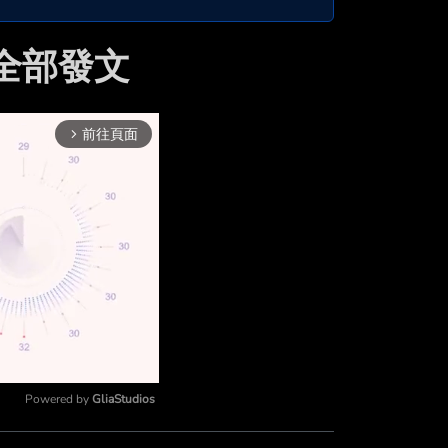
 的全部發文
前往頁面
arrow_forward_ios
Powered by 
GliaStudios