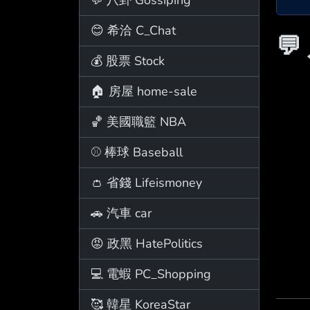
😊 希洽 C_Chat
💬
💰 股票 Stock
🏠 房屋 home-sale
🏀 美國職籃 NBA
⚾ 棒球 Baseball
👛 省錢 Lifeismoney
🚗 汽車 car
😡 政黑 HatePolitics
💻 電蝦 PC_Shopping
🥰 韓星 KoreaStar