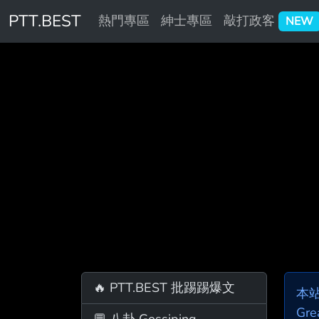
PTT.BEST
熱門專區
紳士專區
敲打政客
NEW
🔥 PTT.BEST 批踢踢爆文
本
Gre
💬 八卦 Gossiping