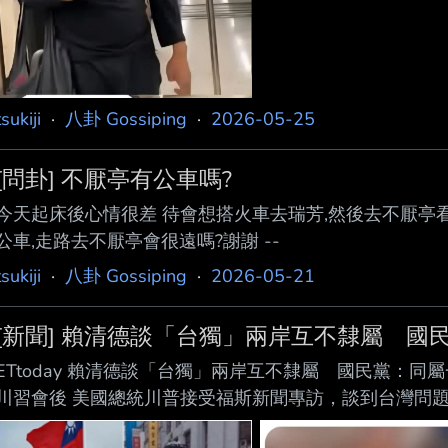
tsukiji
·
八卦 Gossiping
·
2026-05-25
[問卦] 不厭亭有公車嗎?
今天起床後心情很差 待會想搭火車去瑞芳,然後去不厭亭看
公車,走路去不厭亭會很遠嗎?謝謝 --
tsukiji
·
八卦 Gossiping
·
2026-05-21
[新聞] 賴清德談「台獨」兩岸互不隸屬 國
ETtoday 賴清德談「台獨」兩岸互不隸屬 國民黨：
川習會後 美國總統川普接受福斯新聞專訪，談到台灣問題
界關注。賴清德總統今（17日）對此表示，所謂台獨二字