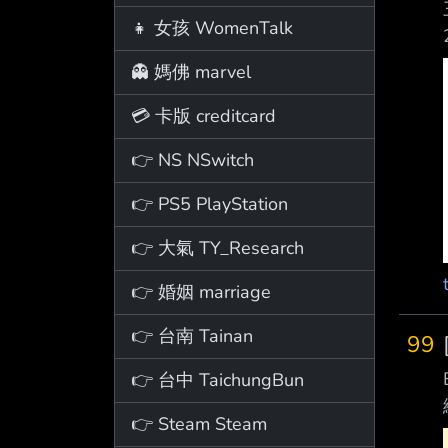
👧 女孩 WomenTalk
👻 媽佛 marvel
💳 卡版 creditcard
👉 NS NSwitch
👉 PS5 PlayStation
👉 大氣 TY_Research
👉 婚姻 marriage
👉 台南 Tainan
99
👉 台中 TaichungBun
👉 Steam Steam