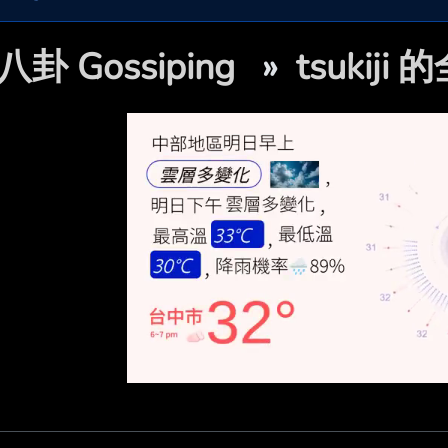
八卦 Gossiping
»
tsukiji