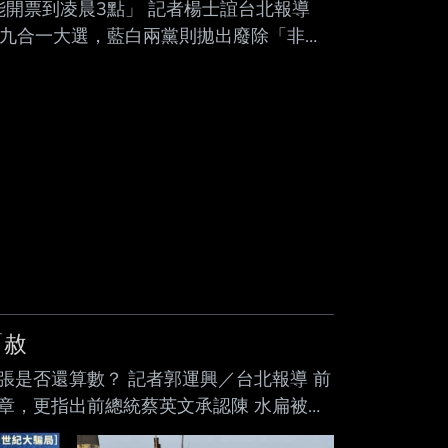
能開票到凌晨3點」 記者楊士誼台北報導
迎來年底的九合一大選，藍白兩黨則拋出廢除「非核
中選會主委游盈隆今（16）日在質詢時表
公投，勢必超過午夜12時才開完票；若有
2、3點，這是客觀現實。 在野陣營已經推
「赦
主張是否還算數？ 記者郭運興／台北報導 前
章，更指出前總統蔡英文承認陳 水扁被關
該系列表示，唯一公開主 張並籲請特赦阿