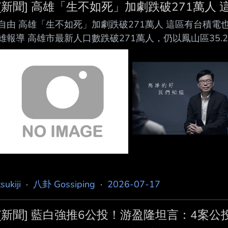
[新聞] 高雄「生不如死」加劇跌破271萬人 
自由 高雄「生不如死」加劇跌破271萬人 這區有台積電也減少 
雄報導 高雄市最新人口數跌破271萬人，仍以鳳山區35
不如死」加劇，擴大人口負成長，連近年因台積電加持人
響呈現人口減少。 高雄人口數270萬9973人，女性13
數減少8572人 ，遷入人數5萬餘人比遷出人數5.2萬餘
數，仍屬 於正常遷徙現
tsukiji
·
八卦 Gossiping
·
2026-07-17
[新聞] 藍白強推6公投！游盈隆坦言：4案公