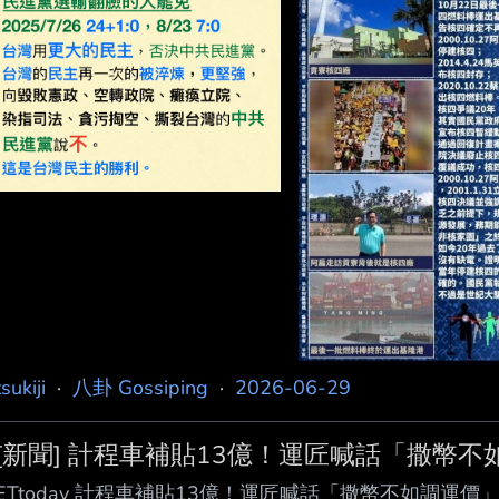
扁的賴清德，如今第一任期已經過半，過去赦扁的主張及
務部長，對外說跟他無關？如果扁案不是政治案件，什麼才
的政治本質」為主題發文表示，2019年3月天下文化出版
tsukiji
·
八卦 Gossiping
·
2026-06-29
[新聞] 計程車補貼13億！運匠喊話「撒幣不
ETtoday 計程車補貼13億！運匠喊話「撒幣不如調運