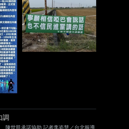
呼籲，不知道是否 還算數，或者全推給法
是政治案 件？ 陳水扁今日再度以「扁案
《
如調
價」 陳世凱承諾協助 記者李姿慧／台北報導