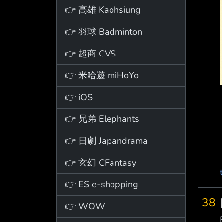
👉 高雄 Kaohsiung
👉 羽球 Badminton
👉 超商 CVS
👉 米哈遊 miHoYo
👉 iOS
👉 兄弟 Elephants
👉 日劇 Japandrama
👉 玄幻 CFantasy
👉 ES e-shopping
38
👉 WOW