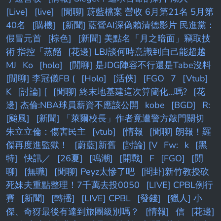
[Live]
[live]
[閒聊] 蔚藍檔案 營收 6月第21名 5月第
40名
[購機]
[新聞] 藍營AI深偽賴清德影片 民進黨：
假冒元首
[棕色]
[新聞] 美點名「月之暗面」竊取技
術 指控「蒸餾
[花邊] LBJ談何時意識到自己能超越
MJ
Ko
[holo]
[閒聊] 是JDG陣容不行還是Tabe沒料
[閒聊] 李冠儀FB (
[Holo]
[活俠]
[FGO
7
[Vtub]
K
[討論] [
[閒聊] 終末地基建這次算簡化...嗎?
[花
邊] 杰倫:NBA球員薪資不應該公開
kobe
[BGD]
R:
[颱風]
[新聞] 「萊爾校長」作者竟遭警方敲門關切
朱立立倫：傷害民主
[vtub]
[情報
[閒聊] 朗報！羅
傑再度進監獄！
[蔚藍]新舊
[討論] [V
Fw:
k
[黑
特]
快訊／
[26夏]
[鳴潮]
[開戰]
F
[FGO]
[閒
聊]
[無職]
[閒聊] Peyz太慘了吧
[問卦]新竹教授砍
死妹夫重點整理！7千萬去投0050
[LIVE] CPBL例行
賽
[新聞]
[轉播]
[LIVE] CPBL
[發錢]
[獵人] 小
傑、奇犽最後有達到旅團級別嗎？
[情報]
信
[花邊]