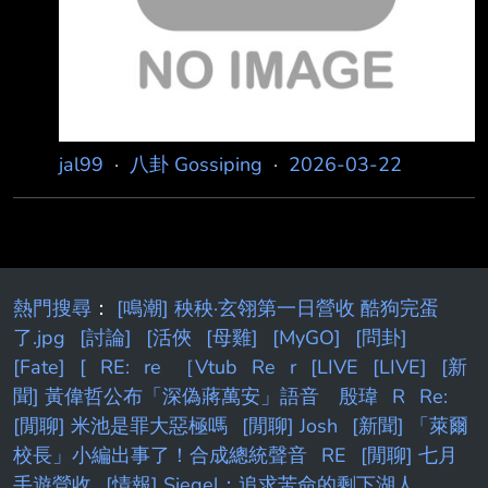
能靠自己把假陽具排出。 忍了3天，男子不但沒
將假陽具排出，腹部還越來越痛，於是再次前往
醫院就診。醫生從CT 中發現，由於假陽具
jal99
·
八卦 Gossiping
·
2026-03-22
熱門搜尋
：
[鳴潮] 秧秧·玄翎第一日營收 酷狗完蛋
了.jpg
[討論]
[活俠
[母雞]
[MyGO]
[問卦]
[Fate]
[
RE:
re
［Vtub
Re
r
[LIVE
[LIVE]
[新
聞] 黃偉哲公布「深偽蔣萬安」語音 殷瑋
R
Re:
[閒聊] 米池是罪大惡極嗎
[閒聊] Josh
[新聞] 「萊爾
校長」小編出事了！合成總統聲音
RE
[閒聊] 七月
手遊營收
[情報] Siegel：追求苦命的剩下湖人