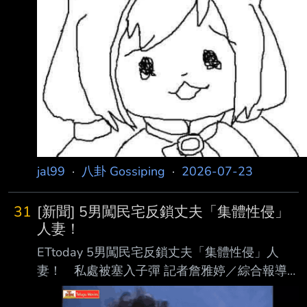
jal99
·
八卦 Gossiping
·
2026-07-23
31
[新聞] 5男闖民宅反鎖丈夫「集體性侵」
人妻！
ETtoday 5男闖民宅反鎖丈夫「集體性侵」人
妻！ 私處被塞入子彈 記者詹雅婷／綜合報導
印度比哈邦11日發生駭人聽聞的性侵案件，5名