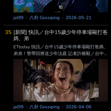
顯死亡 。 回顧案情，罹患失智症及三高的李姓
老翁，11日瞞著家人騎機車欲前往坪頂山上採桂
竹筍， 隨後便人間蒸發。幾天來，草屯警消、
jal99
·
八卦 Gossiping
·
2026-05-21
義消及民間搜救
35
[新聞] 快訊／台中15歲少年停車場毆打爸
媽、弟
ETtoday 快訊／台中15歲少年停車場毆打爸媽、
弟弟！警帶回將送少年法庭 記者許權毅／台中
報導 台中市西屯區一處停車場今日下午傳出一
名15歲少年因情緒困擾，當街毆打爸媽、弟弟3
人 ，警消獲報到場，將受傷的雙親與弟弟送
醫，少年則被帶回派出所，預計依少事法護送至
少 年法庭。 事發在今日15時許，警消接獲通報
稱，西屯區市政北六路的停車場有民眾受傷。據
了解，現 場是年約40歲的雙親與2名年僅12歲
jal99
·
八卦 Gossiping
·
2026-04-06
與15歲兒子，其中15歲兒子徒手攻擊其他三