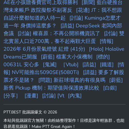
AE在小孩贍養費官司上取得勝利
[新聞] 藍白硬推台
灣未來帳戶 政院擬祭不副署反
[花邊] JT：我不想跟
自認什麼都知道的人待一起
[討論] Kuminga怎麼才
過一年 身價掉這麼多？
[請益] DeepSeek 老闆內部
會議
[討論] 權喜原：不再公開班機資訊了
[討論] 雙
北實居人口近700萬，養不起兩顆大巨蛋
[情報]
2026年 6月份景氣燈號 紅燈 (41分)
[Holo] Hololive
Dreams已開服
[蔚藍] 檔案大小保機制
[標的]
00631L 安心多
[鬼滅]
［Vtub]
[請益]
[鐵道]
[情
報] NV可能推出5090SE(5080Ti)
[請益] 要多了解股
票才不是賭？
[問題] 新莊球場真的有很臭嗎
[蔚藍]
新舊 Pickup 機制：期望值與保護效果比較
[白銀]
[分享］
[漫畫]
[討論] [Vt
[內鬼]
PTT.BEST 批踢踢爆文 © 2026
本站與批踢踢官方無關！由粉絲整理製作！目標是讓年輕族群，也能
容易逛批踢踢！Make PTT Great Again！