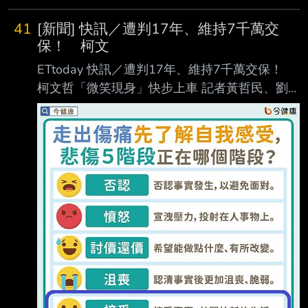
人，造成3人 臉部、頸部以及手部遭毆傷、抓傷
等。 救護人員進行初步檢傷後
41
[新聞] 快訊／遭判17年、維持7千萬交
保！ 柯文
ETtoday 快訊／遭判17年、維持7千萬交保！
柯文哲「微笑現身」快步上車 記者黃哲民、劉
昌松、黃彥傑、戴若涵／台北報導 前台北市市
長、前民眾黨主席柯文哲因京華城等案，一審判
處合併執行17年刑期、褫奪公權 6年。北院宣判
完畢後，隨即召開強制處分庭，維持柯文哲7千
萬元金額的交保條件，稍早柯 文哲微笑現身，
與支持者們揮手致意，隨後不發一語快步上車。
https://reurl.cc/O647X7 --