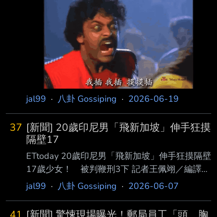
男子闖入民宅之後，把屋主鎖在屋內房間， 隨
後把人妻帶出屋外輪流性侵，且手段相當殘暴，
她就醫發現私密處被塞入異物，包括子彈 、石
頭與木片。當地警方已介入調查，誓言盡速逮捕
嫌犯。 5惡狼闖民宅！把丈夫鎖房內 集體性侵
人妻 NDTV報導，事發地點就位在警察局附近，
就在事發當天11日深夜11時30分許，當受害女
子使 用洗手間之際，5名男子強行闖入家中，把
jal99
·
八卦 Gossiping
·
2026-06-19
她的丈夫反鎖在房內，接著對
37
[新聞] 20歲印尼男「飛新加坡」伸手狂摸
隔壁17
ETtoday 20歲印尼男「飛新加坡」伸手狂摸隔壁
17歲少女！ 被判鞭刑3下 記者王佩翊／編譯
印尼一名20歲男子日前搭機從日本沖繩飛往新加
jal99
·
八卦 Gossiping
·
2026-06-07
坡時，在飛機上獸性大發，對鄰座的17歲泰 國
籍少女伸出鹹豬手猥褻。新加坡法院6月3日正式
41
[新聞] 驚悚現場曝光！郵局員工「頭、胸