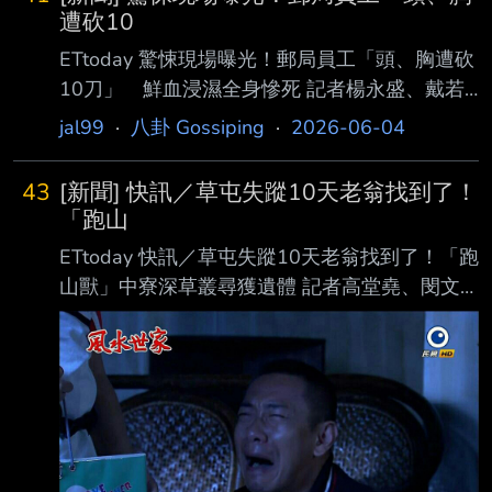
對此案做出判決，判處該名男子15個月有 期徒
遭砍10
刑以及鞭刑3下。 根據《海峽時報》報導，20歲
ETtoday 驚悚現場曝光！郵局員工「頭、胸遭砍
印尼籍被告阿里爾（Ariel Lhudfiyan Muarifin）
10刀」 鮮血浸濕全身慘死 記者楊永盛、戴若
在沖繩擔任 建築工人。他4月15日搭機準備經由
涵／苗栗報導 苗栗縣竹南郵局4日下午4時20分
jal99
·
八卦 Gossiping
·
2026-06-04
新加坡轉機返回印尼老家，而遭到猥褻的17歲泰
左右發生一起兇殺案！一名46歲劉姓男子，疑似
國籍被 害少女，則是準備經由新加
不滿平日負 責卸貨的61歲楊姓郵局員工，認為
43
[新聞] 快訊／草屯失蹤10天老翁找到了！
楊男工作時製造的聲響太吵，竟持菜刀衝進郵
「跑山
局，猛砍楊 男至少10刀奪命，現場畫面曝光。
ETtoday 快訊／草屯失蹤10天老翁找到了！「跑
警方獲報趕抵現場，發現楊男傷口集中頭部及左
山獸」中寮深草叢尋獲遺體 記者高堂堯、閔文
胸多處大面積撕裂傷，已失去生命跡象，隨 即
昱／南投報導 南投縣草屯鎮11日發生一起84歲
將人送往醫院搶救，但楊男仍因傷勢過重宣告不
失智老翁失蹤案，引發各界關注。今日（21日）
治。員警同時壓制逗留在現場的劉男，並 拉起
搜救進展傳 來不幸消息，捷克籍知名登山搜救
封鎖線，將人帶回派出所偵訊。
專家「跑山獸」羅培德（Petr Novotny）稍早於
臉書發文 證實，已在中寮鄉山區的深密草叢中
尋獲失蹤10天的李姓老翁，但遺憾的是老翁已明