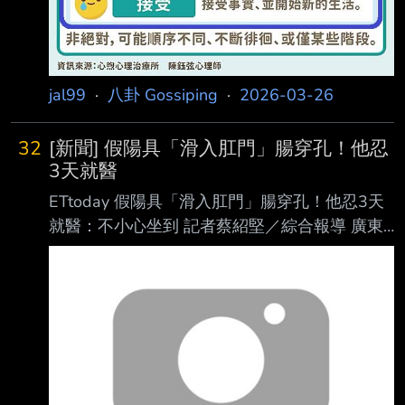
jal99
·
八卦 Gossiping
·
2026-03-26
32
[新聞] 假陽具「滑入肛門」腸穿孔！他忍
3天就醫
ETtoday 假陽具「滑入肛門」腸穿孔！他忍3天
就醫：不小心坐到 記者蔡紹堅／綜合報導 廣東
深圳一名中年男子日前因假陽具卡在體內就醫，
並自稱是「不小心坐到」假陽具上，才 「意
外」滑入肛門。由於假陽具在男子的腸道內多
日，已經導致腸穿孔，醫生只能透過腸道 造口
手術將其取出，未來還必須再做回納手術。 根
據陸媒報導，事發當日，男子就曾就醫，雖然醫
生建議他立刻處理，但他抱著僥倖心態， 認為