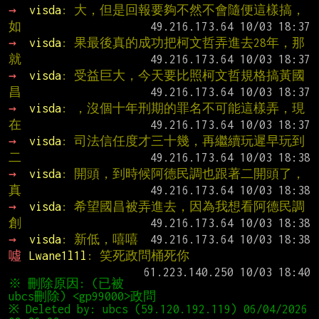
→ 
visda
: 大，但是回報要夠不然不會隨便這樣搞，
如
→ 
visda
: 果最後真的成功把柯文哲弄進去28年，那
就
→ 
visda
: 受益巨大，今天要比照柯文哲規格搞黃國
昌
→ 
visda
: ，沒個十年刑期的罪名不可能這樣弄，現
在
→ 
visda
: 司法信任度才三十幾，再繼續玩遲早玩到
二
→ 
visda
: 開頭，到時候阿德民調也跟著二開頭了，
真
→ 
visda
: 希望國昌被弄進去，因為我想看阿德民調
創
→ 
visda
: 新低，嘻嘻
噓 
Lwane1l1l
: 笑死政問桶死你
※ 刪除原因: (已被
※ Deleted by: ubcs (59.120.192.119) 06/04/2026 