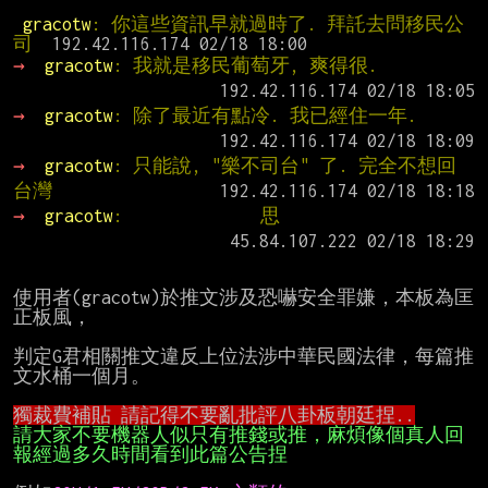
 gracotw
: 你這些資訊早就過時了. 拜託去問移民公
司  
→ 
gracotw
: 我就是移民葡萄牙, 爽得很.
→ 
gracotw
: 除了最近有點冷. 我已經住一年.
→ 
gracotw
: 只能說, "樂不司台" 了. 完全不想回
台灣
→ 
gracotw
:              思
使用者(gracotw)於推文涉及恐嚇安全罪嫌，本板為匡
正板風，

判定G君相關推文違反上位法涉中華民國法律，每篇推
文水桶一個月。

請大家不要機器人似只有推錢或推，麻煩像個真人回