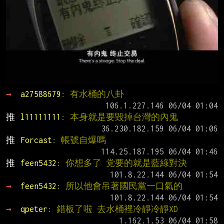
→ 
a27588679
: 有水桶的八卦
推 
l11111111
: 本身就是要毀掉台灣的內鬼
推 
Forcast
: 帳號自爆嗎
推 
feen5432
: 你想多了 党要的就是藍綠對決
→ 
feen5432
: 所以他會吊著國民黨一口氣的
→ 
qpeter
: 錯板了啦 去水桶裡冷靜冷靜XD