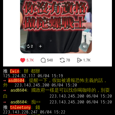
推 
Ewin
: 辦 都辦                                
→ 
asd8604
: 提醒一下，假如被通報恐怖主義的話，
外   
→ 
asd8604
: 國政府一樣是可以找你喝咖啡的，別耍
白
→ 
asd8604
: 痴==
推 
tnleetony
: 錢                                