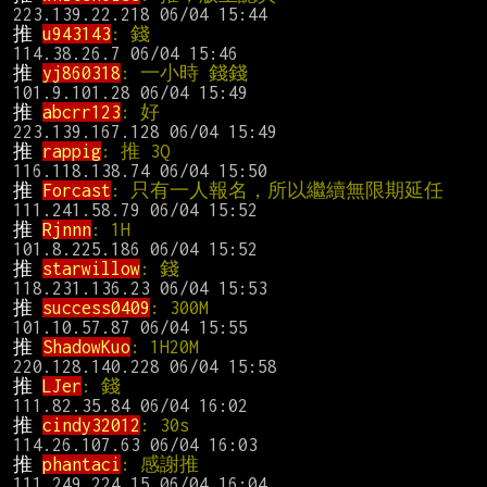
推 
u943143
: 錢                                  
推 
yj860318
: 一小時 錢錢                       
推 
abcrr123
: 好                                 
推 
rappig
: 推 3Q                                
推 
Forcast
: 只有一人報名，所以繼續無限
推 
Rjnnn
: 1H                                    
推 
starwillow
: 錢                               
推 
success0409
: 300M                           
推 
ShadowKuo
: 1H20M                            
推 
LJer
: 錢                                     
推 
cindy32012
: 30s                              
推 
phantaci
: 感謝推                             