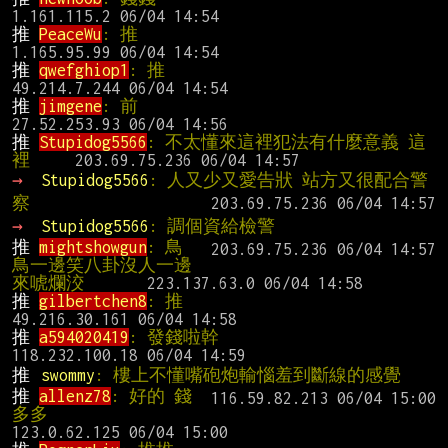
推 
PeaceWu
: 推                                  
推 
qwefghiop1
: 推                               
推 
jimgene
: 前                                  
推 
Stupidog5566
: 不太懂來這裡犯法有什麼意義 這
裡   
→ 
Stupidog5566
: 人又少又愛告狀 站方又很配合警
察
→ 
Stupidog5566
: 調個資給檢警
推 
mightshowgun
: 鳥
鳥一邊笑八卦沒人一邊
來唬爛洨    
推 
gilbertchen8
: 推                             
推 
a594020419
: 發錢啦幹                        
推 
swommy
: 樓上不懂嘴砲炮輸惱羞到斷線的感覺
推 
allenz78
: 好的 錢
多多                           