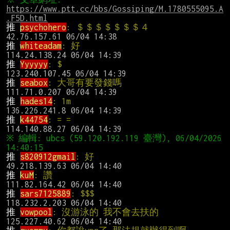
https://www.ptt.cc/bbs/Gossiping/M.1780555095.A
.F5D.html
推 
psychohero
: ＄＄＄＄＄＄＄４                
推 
whiteadam
: 好                                
推 
Yyyyyy
: $                                    
推 
seabox
: 大哥有要發錢嗎                      
推 
hades14
: 1m                                  
推 
k44754
: = =                                  
※ 編輯: ubcs (59.120.192.119 臺灣), 06/04/2026 
推 
s820912gmail
: 好                             
推 
kuM
: 讚                                      
推 
sars7125889
: $$$                             
推 
vowpool
: 沒游泳的 我不會去扶的             