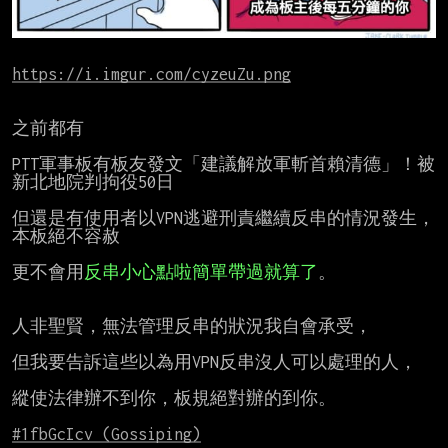
https://i.imgur.com/cyzeuZu.png
之前都有

PTT軍事板有板友發文「建議解放軍斬首賴清德」！被
新北地院判拘役50日

但還是有使用者以VPN逃避刑責繼續反串的情況發生，
本板絕不容赦

更不會用
反串小心點啦簡單帶過就算了
。

人非聖賢，無法管理反串的狀況我自會承受，

但我要告訴這些以為用VPN反串沒人可以處理的人，

縱使法律辦不到你，板規絕對辦的到你。

#1fbGcIcv (Gossiping)