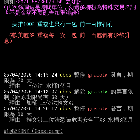
例如
(再次強調這是時間單位，勿過多聯想為特殊交易名詞
G軟美噓3P 重複每一次一包 前一百噓都有(P幣升
息)       
06/04/2026 14:15:24 
ubcs 
暫停 
gracotw 
發言，期
限為 30 天

06/04/2026 14:18:07 
ubcs 
解除 
gracotw 
的禁言限
制 (距原期限尚有 30 天)

06/04/2026 14:20:12 
ubcs 
暫停 
gracotw 
發言，期
限為 90 天

  理由: 推文涉上位法恐嚇危害安全罪X3 水桶3個月

#1g85KDNZ (Gossiping)