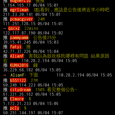
推 
RognerLiu
: 推推                              
推 
egrliman
: 3點看到，應該是公
推 
pcmacgyver
: 24M                              
→ 
qscxz
: 22mins                                
推 
pammpamm
: 公告後25分                        
推 
fatyi
: 推                                    
推 
AlianF
: 害我以為鼓吹移民哪裡有問題 結果原因
在   
推 
KUMA2016
: 錢                                 
→ 
AlianF
: 下面
推 
b551122
: 27M                                 
推 
citydream
: 1505 看完整個公告~              
推 
Elmore
: $                                    
推 
pcly
: $                                      