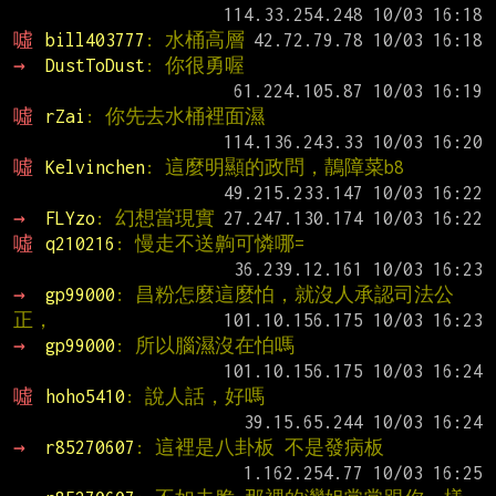
噓 
bill403777
: 水桶高層
→ 
DustToDust
: 你很勇喔
噓 
rZai
: 你先去水桶裡面濕
噓 
Kelvinchen
: 這麼明顯的政問，鶄障菜b8
→ 
FLYzo
: 幻想當現實
噓 
q210216
: 慢走不送齁可憐哪=
→ 
gp99000
: 昌粉怎麼這麼怕，就沒人承認司法公
正，
→ 
gp99000
: 所以腦濕沒在怕嗎
噓 
hoho5410
: 說人話，好嗎
→ 
r85270607
: 這裡是八卦板 不是發病板