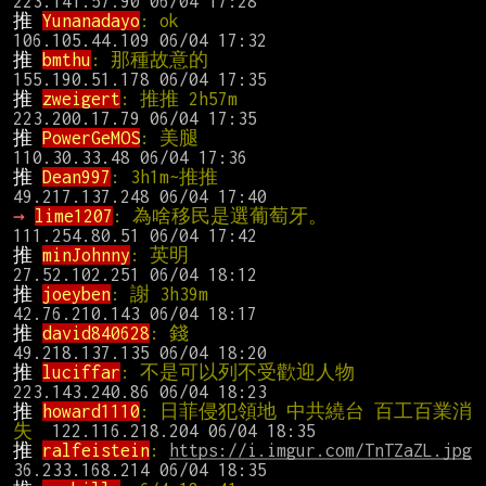
推 
Yunanadayo
: ok                               
推 
bmthu
: 那種故意的                           
推 
zweigert
: 推推 2h57m                        
推 
PowerGeMOS
: 美腿                             
推 
Dean997
: 3h1m~推推                          
→ 
lime1207
: 為啥移民是選葡萄牙。               
推 
minJohnny
: 英明                              
推 
joeyben
: 謝 3h39m                           
推 
david840628
: 錢                              
推 
luciffar
: 不是可以列不受歡迎人物           
推 
howard1110
: 日菲侵犯領地 中共繞台 百工百業消
失  
推 
ralfeistein
: 
https://i.imgur.com/TnTZaZL.jpg