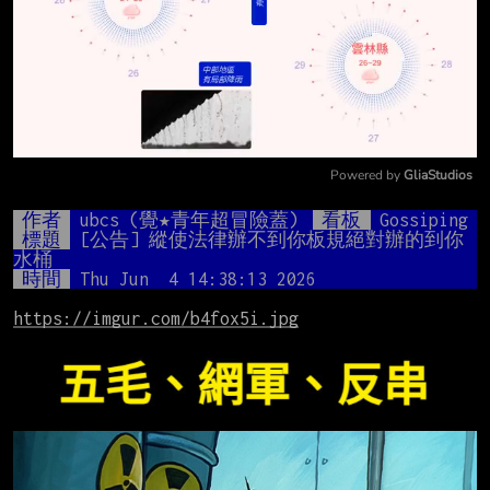
Powered by 
GliaStudios
Mute
作者
ubcs (覺★青年超冒險蓋)
看板
Gossiping
標題
[公告] 縱使法律辦不到你板規絕對辦的到你 
水桶
時間
Thu Jun  4 14:38:13 2026
https://imgur.com/b4fox5i.jpg