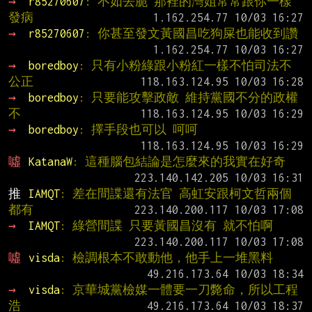
→ 
r85270607
: 不如去脆 那裡的灣姐常常跟你一樣
發病
→ 
r85270607
: 你甚至發文黃國昌吃狗屎也能收到讚
→ 
boredboy
: 只有小粉綠跟小粉紅一樣不怕司法不
公正
→ 
boredboy
: 只要能攻擊政敵 維持黨國不分的政權 
不
→ 
boredboy
: 擇手段也可以 呵呵
噓 
KatanaW
: 這種腦包結論是怎麼來的我實在好奇
推 
IAMQT
: 差在間諜還有法官 高虹安跟柯文哲兩個
都有
→ 
IAMQT
: 綠營間諜 只要黃國昌沒有 就不怕啊
噓 
visda
: 檢調根本不敢動他，他手上一堆黑料
→ 
visda
: 京華城黨檢媒一體要一刀斃命，所以工程
浩