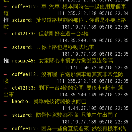
→ 
coffee112
: 車 汽車 根本同時在一起使用那個車
道
推 
skizard
: 扯沒道路規劃的那位，你還是不要上路
啦.
→ 
ct412133
: 但就剛好左邊一台4輪
→ 
skizard
: ..你上路也是移動式地雷
推 
resque45
: 女童關心車損的片黨部還沒發嗎
→ 
coffee112
: 沒有喔 右邊那個車道其實非常危險
唉
→ 
ct412133
: 剩下一台4輪的空間 要移車+超車 就
出事
→ 
kaodio
: 就單純技術爛被收而已
→ 
skizard
: 防禦性駕駛都不懂 只能中午出門了
→ 
coffee112
: 因為一些會直接進來 然後再機車+汽