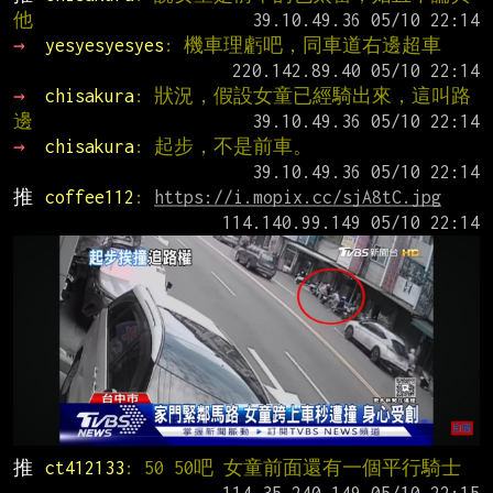
他
→ 
yesyesyesyes
: 機車理虧吧，同車道右邊超車
→ 
chisakura
: 狀況，假設女童已經騎出來，這叫路
邊
→ 
chisakura
: 起步，不是前車。
推 
coffee112
: 
https://i.mopix.cc/sjA8tC.jpg
推 
ct412133
: 50 50吧 女童前面還有一個平行騎士