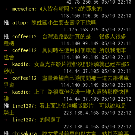
→ 
meowchen
: 4人皆有駕照？12的哪來的
推 
attpp
: 陳姓國小生要去靈堂下跪嗎
推 
coffee112
: 台灣道路設計真的是...很多人很多
種機
→ 
coffee112
: 具同時在使用同個車道 所以我開車
也會
→ 
kaodio
: 女童光在影片裡都沒開始騎就已經在那5
秒以
→ 
coffee112
: 盡量希望自己避開開那一道去跟機車
爭道
→ 
kaodio
: 上了 路很寬但旁邊一堆人還騎那麼快怪
誰
推 
lime1207
: 看上面這個清晰版影片  可以說就是
騎士
→ 
lime1207
: 的問題了
推 
chisakura
: 說女童是前車的也太雷，姑且不論其