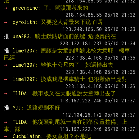
法
→ 
greenpine
: 了。駕照那考來的
→ 
pyrolith
: 又要挖人背景來下跪了嗎
推 
una283
: 騎士鑽貼店面前的縫 危險真的在
推 
lime1207
: 應該是女童的問題比較大意耶  機車
已經
→ 
lime1207
: 離他十公尺內了  她還轉出去
→ 
lime1207
: 換成我是機車騎士 也很難做出應對
→ 
TllDA
: 機車版又在天眼通說女童轉出去了
推 
YJJ
: 道路規劃不好
→ 
TllDA
: 他從頭到尾就一直在那個位置整備、上
車、踩
→ 
Cuchulainn
: 要女童坦？不是吧