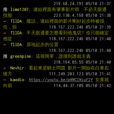
推 
lime1207
: 連結裡面有肇事影片唷  不必天眼通
技能
→ 
TllDA
: 廢話，連結裡面的影片剛好起步時被擋
住，你
→ 
TllDA
: 不天眼通要怎麼看到他鬼切? 你只能確定
他從
→ 
TllDA
: 原地起步的位置
推 
greenpine
: 這很簡單，誰撞到誰就主責
→ 
Nevhir
: 看起來是騎士問題 影片一開始在白車右
後方
→ 
kaodio
: 
https://youtu.be/pWWClWiuF2Y
 女童就
向前