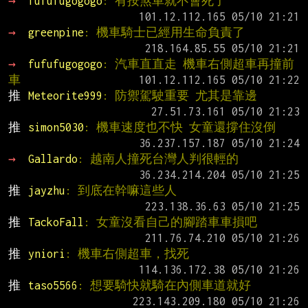
→ 
fufufugogogo
: 有按煞車就不會死了
→ 
greenpine
: 機車騎士已經用生命負責了
→ 
fufufugogogo
: 汽車直直走 機車右側超車再撞前
車
推 
Meteorite999
: 防禦駕駛重要 尤其是靠邊
推 
simon5030
: 機車速度也不快 女童還撐住沒倒
→ 
Gallardo
: 越南人撞死台灣人判很輕的
推 
jayzhu
: 到底在幹嘛這些人
推 
TackoFall
: 女童沒看自己的腳踏車車損吧
推 
yniori
: 機車右側超車，找死
推 
taso5566
: 想要騎快就騎在內側車道就好