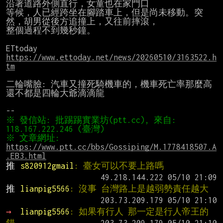
沿著道路外側直行，女童也在家門口

等候，人已經跨坐在腳踏車上，但是尚未移動。突
然，胡男從後方追撞上，又往前摔滾，

整個過程不到幾秒鐘。

https://www.ettoday.net/news/20260510/3163522.h
tm
二輪嘴臉: 汽車又撞死騎機車的，機車死亡率那麼高
還不都是四輪大爺滴滴龍

※ 發信站: 批踢踢實業坊(ptt.cc), 來自: 
※ 文章網址: 
https://www.ptt.cc/bbs/Gossiping/M.1778418507.A
.EB3.html
推 
s820912gmail
: 臺女可以不要上路嗎
推 
lianpig5566
: 沒事 台灣路上是越弱勢責任越大
→ 
lianpig5566
: 如果有行人 那一定是行人帝王的