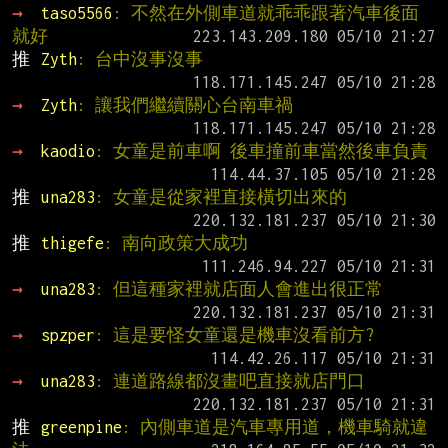
→ 
taso5566
: 不然在外側車道就乖乖跟著汽車後面
就好
推 
Zyth
: 台中沒事沒事
→ 
Zyth
: 讓我們繼續關心台南車禍
→ 
kaodio
: 女童是前車啊 後車撞前車當然後車負責
推 
una283
: 女童是從家裡直接橫切出來的
推 
thigefe
: 南向政策大成功
→ 
una283
: 但這種家裡就店面人會進出很正常
→ 
spzper
: 這是要怪女童還是機車沒看前方?
→ 
una283
: 連道路線都沒畫吧直接就店門口
推 
greenpine
: 內側車道是汽車專用道，機車騎就違