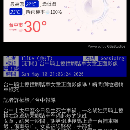
Powered by 
GliaStudios
Mute
作者
TllDA (踢打)
看板
Gossiping
標題
[新聞] 台中騎士擦撞腳踏車女童正面影像
曝！瞬
時間
Sun May 10 21:08:24 2026
台中騎士擦撞腳踏車女童正面影像曝！瞬間倒地遭轎
車輾死

記者許權毅／台中報導

台中市太平區今日發生死亡車禍，一名胡姓男騎士擦
撞在路邊騎乘腳踏車準備起步的陳姓

女童，結果一瞬間，胡男倒地後馬上遭一台轎車輾
過，傷重身亡。女童被送醫後，手部也
