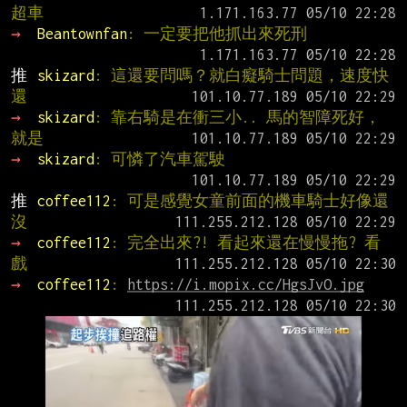
超車
→ 
Beantownfan
: 一定要把他抓出來死刑
推 
skizard
: 這還要問嗎？就白癡騎士問題，速度快
還
→ 
skizard
: 靠右騎是在衝三小.. 馬的智障死好，
就是
→ 
skizard
: 可憐了汽車駕駛
推 
coffee112
: 可是感覺女童前面的機車騎士好像還
沒
→ 
coffee112
: 完全出來?! 看起來還在慢慢拖? 看
戲
→ 
coffee112
: 
https://i.mopix.cc/HgsJvO.jpg