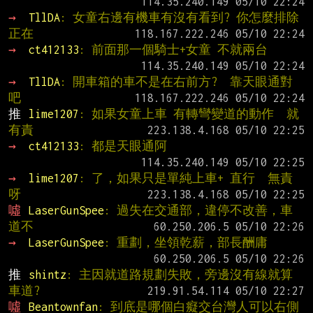
→ 
TllDA
: 女童右邊有機車有沒有看到? 你怎麼排除
正在
→ 
ct412133
: 前面那一個騎士+女童 不就兩台
→ 
TllDA
: 開車箱的車不是在右前方?  靠天眼通對
吧
推 
lime1207
: 如果女童上車 有轉彎變道的動作  就
有責
→ 
ct412133
: 都是天眼通阿
→ 
lime1207
: 了，如果只是單純上車+ 直行  無責
呀
噓 
LaserGunSpee
: 過失在交通部，違停不改善，車
道不
→ 
LaserGunSpee
: 重劃，坐領乾薪，部長酬庸
推 
shintz
: 主因就道路規劃失敗，旁邊沒有線就算
車道?
噓 
Beantownfan
: 到底是哪個白癡交台灣人可以右側