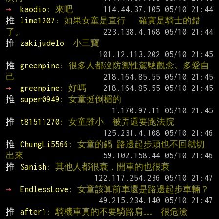
→ 
kaodio
: 來吧
推 
lime1207
: 如果女童是直行   確實是騎士的錯
了。
推 
zakijudelo
: 小三寶
推 
greenpine
: 很多人都沒防禦性駕駛觀念。多愛自
己
→ 
greenpine
: 好嗎
推 
super0949
: 女童挺倒楣的
推 
t81511270
: 女童雖小  被弄還要跑法院
推 
ChungLi5566
: 女童的鍋 路邊起步頭也不回就切
出來
推 
Sanish
: 其他人都很衰，開車的也很衰
→ 
EndlessLove
: 女童該算前車還是路邊起步車輛？
推 
after1
: 騎機車真的不要騎路肩……  很危險