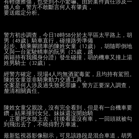
有輕微擦傷，也受到不小驚嚇。由於案件責任涉及一
條人命，警方不敢斷言何人有肇責，

要送鑑定分析。

警方初步調查，今日10時58分於太平區太平路上，胡
男（49歲）騎車直行，碰撞路旁準備

起步、騎乘腳踏車的陳姓女童（12歲），胡隨即倒地
又與一台駕駛轎車的阮男（25歲，越

南籍持有我國身分證）發生碰撞，胡的機車又撞上湯
姓男騎士（32歲）。

經警方確定，現場4人均無酒駕毒駕，且均持有駕照。
陳姓女童並非騎乘動力交通工具，

全案是何人涉及過失致死罪嫌，警方正要深入調查，
釐清相關責任。

陳姓女童父親說，沒有完全看到，但是有一台機車要
鑽，結果撞到女兒。妹妹還沒開始騎

，正要把水放上去，往後看還沒有車，一回頭就被勾
到飛出去了，不曉得對方車速。

最新監視器影像顯示，可見該路段是混合車道，胡男