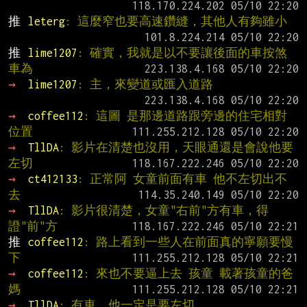
推 
leterg
: 這麼窄也要高速鑽縫，其他人有夠雖小
推 
lime1207
: 確實，我就是以不要讓後面的車按煞
車為
→ 
lime1207
: 主，來變道或匯入道路
→ 
coffee112
: 這圖 是那邊道路跟旁邊的住宅相對
位置
→ 
TllDA
: 影片在清楚也沒用，天眼通還是會說他要
左切
→ 
ct412133
: 正常阿 女童前面有車 他不左切出不
去
→ 
TllDA
: 影片很清楚，女童"右前"方有車，得
證"前"方
推 
coffee112
: 路上看到一些人在前面真的寧願要慢
下
→ 
coffee112
: 來也不要逼上去 孩童 載著孩童的爸
媽
→ 
TllDA
: 有車，他一定是要左切