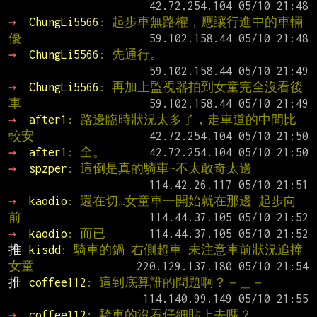
→ 
ChungLi5566
: 起步車無路權，應讓行進中的車輛
優
→ 
ChungLi5566
: 先通行。
→ 
ChungLi5566
: 再加上監視器拍到女童完全沒看後
車
→ 
after1
: 路邊臨時狀況太多了，走車道的中間比
較安
→ 
after1
: 全。
→ 
spzper
: 這倒是真的騎車~不太敢奇太邊
→ 
kaodio
: 還在切…女童車一開始就在那邊 起步向
前
→ 
kaodio
: 而已
推 
kisdd
: 騎車的鍋 右側超車 未注意車前狀況追撞
女童
推 
coffee112
: 這到底算誰的問題啊？－＿－
→ 
coffee112
: 騎車的沒看仔細貼上去嗎？