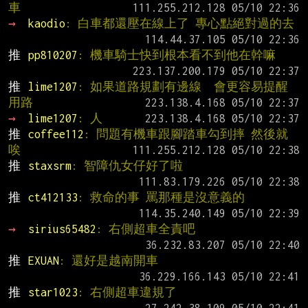
車
→ 
kaodio
: 白車都還壓在線上了 專心點絕對過的去
推 
pp810207
: 機車騎士快到根本看不到他在幹嘛
推 
lime1207
: 如果道路規劃有邊線  會更容易提醒
用路
→ 
lime1207
: 人
推 
coffee112
: 問題有機車跟腳踏車勾到摔 然後就
唉
推 
staxsrm
: 智障仇女仔好了啦
推 
ct412133
: 救命的事 罵那種是沒意義的
→ 
sirius65482
: 右側超車全責吧
推 
EXUAN
: 還好是越南開車
推 
star1023
: 右側超車違規了