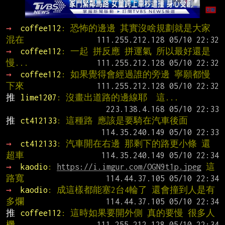
→ 
coffee112
: 恐怖的邊邊 其實沒啥規劃就是大家
混在
→ 
coffee112
: 一起 拼反應 拼運氣 所以最好還是
慢...
→ 
coffee112
: 如果覺得會經過誰的旁邊 寧願都慢
下來
推 
lime1207
: 沒畫出道路的邊線耶  這...
推 
ct412133
: 這種路 應該是要騎在汽車後面
→ 
ct412133
: 汽車開在右邊 那剩下的路更小條 還
超車
→ 
kaodio
: 
https://i.imgur.com/OGN9t1p.jpeg
 這
路寬
→ 
kaodio
: 成這樣都能塞2台4輪了 還會撞到人是有
多爛
推 
coffee112
: 這時如果要開外側 真的要慢 很多人
機