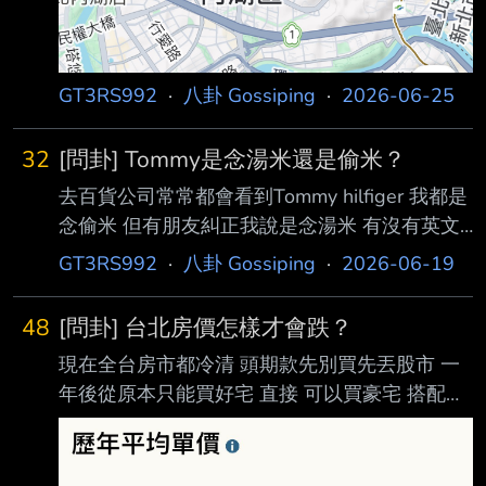
GT3RS992
·
八卦 Gossiping
·
2026-06-25
32
[問卦] Tommy是念湯米還是偷米？
去百貨公司常常都會看到Tommy hilfiger 我都是
念偷米 但有朋友糾正我說是念湯米 有沒有英文
比較好的鄉民來解惑一下到底怎麼念才是對的？
GT3RS992
·
八卦 Gossiping
·
2026-06-19
-- 湯
48
[問卦] 台北房價怎樣才會跌？
現在全台房市都冷清 頭期款先別買先丟股市 一
年後從原本只能買好宅 直接 可以買豪宅 搭配政
府的限貸打房政策 照理來說房價要跌了
https://i.mopix.cc/yAkfT7.jpg 但看數據好像還是
穩漲 想問一下專家們 台北市房價到底何時要