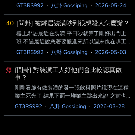
GT3RS992
·
八卦 Gossiping
·
2026-05-24
40
[問卦] 被鄰居裝潢吵到很想殺人怎麼辦？
樓上鄰居最近在裝潢 平日吵就算了剛好出門上
班 不過最近說急著要搬進來所以週末也在趕工
常常都很想拿刀上去把工人們幹掉 但理智還是
GT3RS992
·
八卦 Gossiping
·
2026-05-03
告訴我不能這樣 遇到這種情況該怎辦？ --
爆
[問卦] 對裝潢工人好他們會比較認真做
事？
剛剛看脆有做裝潢的發一張飲料照片說現在這種
業主死光了 結果下面一堆業主跳出來說 之前也
是有給飲料 廁所也都方便開放給工人使用 結果
GT3RS992
·
八卦 Gossiping
·
2026-03-28
換來的是工人方便當隨便直接亂弄 也有些人說這
些底層的邏輯是你對他們好就會覺得你好欺負就
亂做一通 有沒有裝潢過的分享一下 對這些工人