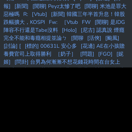
報]
[新聞]
[閒聊] Peyz太慘了吧
[閒聊] 米池是罪大
惡極嗎
R:
[Vtub]
[新聞] 韓國三年半首升息！韓股
跌幅擴大，KOSPI
Fw:
［Vtub
FW
[閒聊] 是JDG
陣容不行還是Tabe沒料
[Holo]
[尼古] 認真說 煙癮
完全不能和毒癮相提並論ㄅ
[閒聊
[活俠]
[颱風]
[討論] [
[標的] 00631L 安心多
[花邊] AE在小孩贍
養費官司上取得勝利
［奶子］
[問題]
[FGO]
[妮
姬]
[問卦] 台男為何漸漸不想花錢花時間在台女上
[終末]
[內鬼]
[棕色]
[無職]
[異環]
[請益]
[鬼滅]
[鳴潮]
[黑特]
快訊／
[討論] [Vt
[蔚藍]新舊
[LIVE] CPBL例行賽
[Holo] Hololive Dreams已開服
[閒聊] 七月手遊營收
[情報] Siegel：追求苦命的剩下
湖人
[閒聊] 朗報！羅傑再度進監獄！
[閒聊] 終末地
基建這次算簡化...嗎?
[閒聊] 雅迪絕區零聯動 COSER
出裝秧秧引社群議論
[新聞] 藍營AI深偽賴清德影片
民進黨：假冒元首
[情報] Windhorst：LBJ不在乎拖