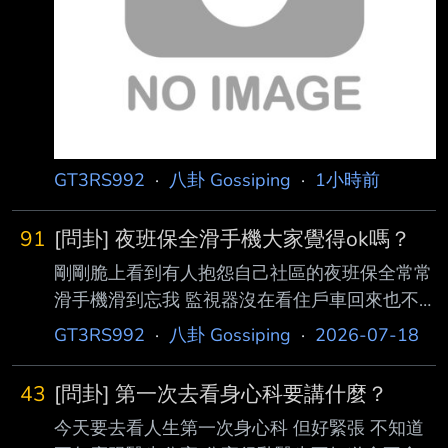
GT3RS992
·
八卦 Gossiping
·
1小時前
91
[問卦] 夜班保全滑手機大家覺得ok嗎？
剛剛脆上看到有人抱怨自己社區的夜班保全常常
滑手機滑到忘我 監視器沒在看住戶車回來也不
會即時開大門 不過看很多人同情夜班保全說工
GT3RS992
·
八卦 Gossiping
·
2026-07-18
時很長 玩手機很正常 八卦的大家覺得花錢請夜
班保全來吹冷氣滑手機ok嗎？ --
43
[問卦] 第一次去看身心科要講什麼？
今天要去看人生第一次身心科 但好緊張 不知道