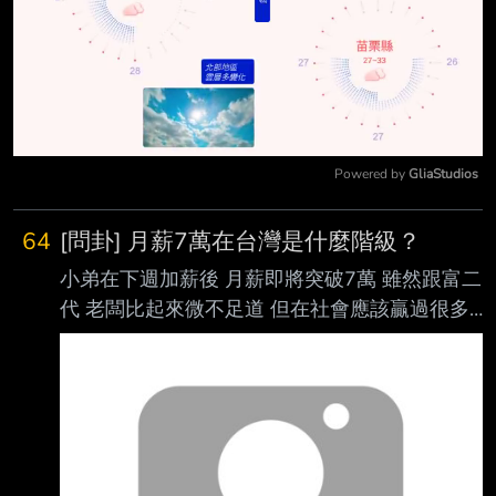
Powered by 
GliaStudios
Mute
64
[問卦] 月薪7萬在台灣是什麼階級？
小弟在下週加薪後 月薪即將突破7萬 雖然跟富二
代 老闆比起來微不足道 但在社會應該贏過很多
人了吧！ 月薪7萬在台灣大概是什麼階級呢？ --