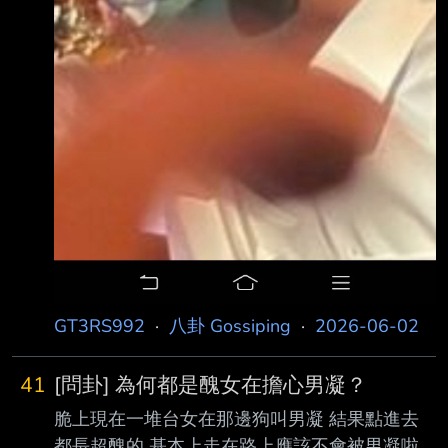
GT3RS992
·
八卦 Gossiping
·
2026-06-02
41
[問卦] 為何都是醜女在擔心男凝？
脆上現在一堆台女在那邊狗叫男凝 結果點進去
都長超醜的 基本上走在路上應該不會被男凝啦