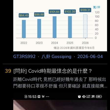
跌？ -- 漲到沒人買的起的時候還能漲？ 高雄 台
中都有修正了 不知道何時換台北
GT3RS992
·
八卦 Gossiping
·
2026-06-04
39
[問卦] Covid時期最懷念的是什麼？
距離Covid時代 竟然已經好幾年過去了 那時候出
門都要待口罩很不舒服 但只要確診 就直接能爽
放兩週假也是很爽 然後又能WFH大家都在家摸
魚超爽的 想問問COVID時期大家有沒有最懷念
的東西？ -- 看到這又想到每天會開什麼記者會