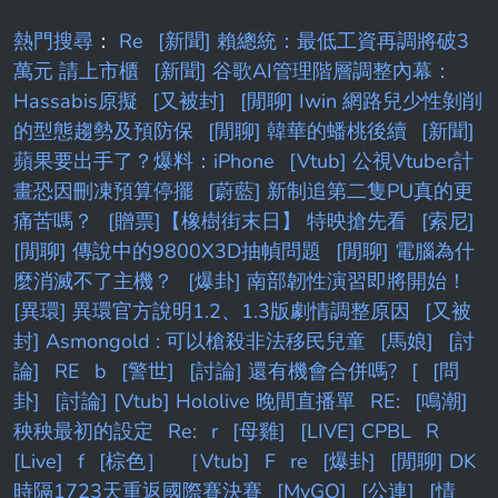
好他們到底會不會比較認真做事？ -- 設計師也是
一堆做事隨便的咖 這些人拿比較多錢會有需要比
熱門搜尋
：
Re
[新聞] 賴總統：最低工資再調將破3
較認真的認知嗎@@
萬元 請上市櫃
[新聞] 谷歌AI管理階層調整內幕：
Hassabis原擬
[又被封]
[閒聊] Iwin 網路兒少性剝削
的型態趨勢及預防保
[閒聊] 韓華的蟠桃後續
[新聞]
蘋果要出手了？爆料：iPhone
[Vtub] 公視Vtuber計
畫恐因刪凍預算停擺
[蔚藍] 新制追第二隻PU真的更
痛苦嗎？
[贈票]【橡樹街末日】 特映搶先看
[索尼]
[閒聊] 傳說中的9800X3D抽幀問題
[閒聊] 電腦為什
麼消滅不了主機？
[爆卦] 南部韌性演習即將開始！
[異環] 異環官方說明1.2、1.3版劇情調整原因
[又被
封] Asmongold : 可以槍殺非法移民兒童
[馬娘]
[討
論]
RE
b
[警世]
[討論] 還有機會合併嗎?
[
[問
卦]
[討論] [Vtub] Hololive 晚間直播單
RE:
[鳴潮]
秧秧最初的設定
Re:
r
[母雞]
[LIVE] CPBL
R
[Live]
f
[棕色］
［Vtub]
F
re
[爆卦]
[閒聊] DK
時隔1723天重返國際賽決賽
[MyGO]
[公連]
[情