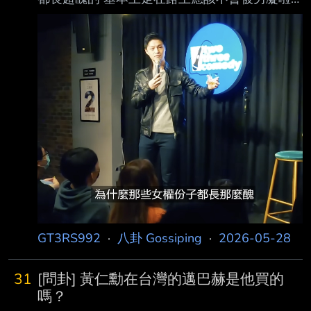
反而是身材好的正妹就沒在叫 為何醜女們那麼
擔心男凝？卦？ --
GT3RS992
·
八卦 Gossiping
·
2026-05-28
31
[問卦] 黃仁勳在台灣的邁巴赫是他買的
嗎？