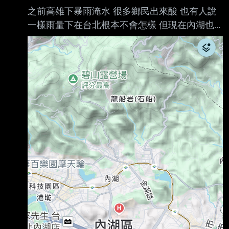
之前高雄下暴雨淹水 很多鄉民出來酸 也有人說
一樣雨量下在台北根本不會怎樣 但現在內湖也
淹水 很多人卻蠻寬容的 說一下水就消了啦之類
的 為何鄉民對台北好像比較寬容？ --