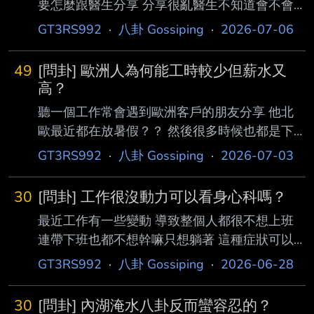
要怎麼跟醫生分享 分享很亂醫生不知道會不會
覺得我表達能力很差 邏輯很爛 請問大家第一次
GT3RS992
·
八卦 Gossiping
·
2026-07-06
去看身心科要準備什麼呢？ -- 推 ahb0711: 就
說你想不懂賴清德做那麼好為什麼台灣人
49
[問卦] 歐洲人為何能工時較少但薪水又
223.118.51.83 07/06 15:25 我之前有約 今天
高？
要去很緊張
聽一個工作常會遇到歐洲客戶的朋友分享 他北
歐最近都在放暑假？？ 然後很多時候也都是下
班後就不會回訊息 記得他們那邊薪資應該是比
GT3RS992
·
八卦 Gossiping
·
2026-07-03
台灣高出不少 除非他們人均產值比台灣高很多
不然為何可以工時低 但 薪水又高？？ 這有公
30
[問卦] 工作很沒動力可以看身心科嗎？
平？ -- 但我們應該算是有靠著努力拉近經濟距
最近工作有一些變動 導致整個人都很不想上班
離了 希望不遠的將來台灣人也能有這種待遇QQ
連帶下班也都不想幹嘛只想躺著 這種症狀可以
真的假的@@
去看身心科嗎？ 還是醫生會不會覺得自己愛耍
GT3RS992
·
八卦 Gossiping
·
2026-06-28
廢還來看醫生？ --
30
[問卦] 內湖淹水八卦反而蠻容忍的？