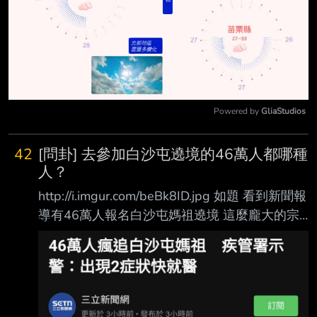
Powered by 
GliaStudios
Mute
42
[問卦] 去參加白沙屯遶境的46萬人都哪種
人？
http://i.imgur.com/beBk8ID.jpg 如題 看到新聞報
導有46萬人報名白沙屯媽祖遶境 這麼龐大的宗
教活動 頂著大太陽 人又那麼多 看起來就熱爆了
會去參加的都是哪些人阿？ ----- Sent from
JPTT on my Sony XQ-BC72. --