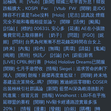
惡極嗎
R:
[Vtub]
[新聞] 韓國三年半首升息！韓股
跌幅擴大，KOSPI
Fw:
［Vtub
FW
[閒聊] 是JDG
陣容不行還是Tabe沒料
[Holo]
[尼古] 認真說 煙癮
完全不能和毒癮相提並論ㄅ
[閒聊
[活俠]
[颱風]
[討論] [
[標的] 00631L 安心多
[花邊] AE在小孩贍
養費官司上取得勝利
［奶子］
[問題]
[FGO]
[妮
姬]
[問卦] 台男為何漸漸不想花錢花時間在台女上
[終末]
[內鬼]
[棕色]
[無職]
[異環]
[請益]
[鬼滅]
[鳴潮]
[黑特]
快訊／
[討論] [Vt
[蔚藍]新舊
[LIVE] CPBL例行賽
[Holo] Hololive Dreams已開服
[閒聊] 七月手遊營收
[情報] Siegel：追求苦命的剩下
湖人
[閒聊] 朗報！羅傑再度進監獄！
[閒聊] 終末地
基建這次算簡化...嗎?
[閒聊] 雅迪絕區零聯動 COSER
出裝秧秧引社群議論
[新聞] 藍營AI深偽賴清德影片
民進黨：假冒元首
[情報] Windhorst：LBJ不在乎拖
延聯盟的賽程
[閒聊] NV顯卡經通路證實最多漲
20%！
[情報
[漫畫]
[發錢]
[白銀]
[購機]
[轉