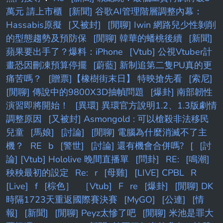
萬元 請上市櫃
[新聞] 谷歌AI管理階層調整內幕：
Hassabis原擬
[又被封]
[閒聊] Iwin 網路兒少性剝削
的型態趨勢及預防保
[閒聊] 韓華的蟠桃後續
[新聞]
蘋果要出手了？爆料：iPhone
[Vtub] 公視Vtuber計
畫恐因刪凍預算停擺
[蔚藍] 新制追第二隻PU真的更
痛苦嗎？
[贈票]【橡樹街末日】 特映搶先看
[索尼]
[閒聊] 傳說中的9800X3D抽幀問題
[爆卦] 南部韌性
演習即將開始！
[異環] 異環官方說明1.2、1.3版劇情
調整原因
[又被封] Asmongold : 可以槍殺非法移民
兒童
[馬娘]
[討論]
[閒聊] 電腦為什麼消滅不了主
機？
RE
b
[警世]
[討論] 還有機會合併嗎?
[
[討
論] [Vtub] Hololive 晚間直播單
[問卦]
RE:
[鳴潮]
秧秧最初的設定
Re:
r
[母雞]
[LIVE] CPBL
R
[Live]
f
[棕色］
［Vtub]
F
re
[爆卦]
[閒聊] DK
時隔1723天重返國際賽決賽
[MyGO]
[公連]
[情
報]
[新聞]
[閒聊] Peyz太慘了吧
[閒聊] 米池是罪大