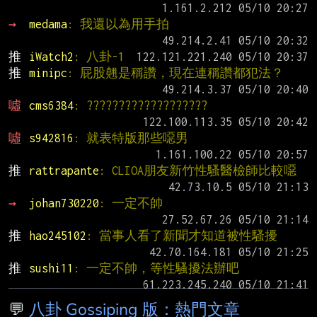
→ 
medama
: 我還以為用手拍
推 
iWatch2
: 八卦-1
推 
minipc
: 屁股翹是稱讚，現在連稱讚都犯法？
噓 
cms6384
: ???????????????????
噓 
s942816
: 就表特版那些噁男
推 
rattrapante
: CLIOA朋友新竹性騷醫檢師比較噁
→ 
johan730220
: 一定不帥
推 
hao245102
: 當事人看了新聞才知道被性騷擾
推 
sushi11
: 一定不帥，等性騷擾法辦吧
💬
八卦 Gossiping 版：熱門文章