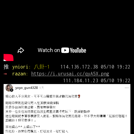
推 
yniori
: 八卦-1
→ 
razan
: 
https://i.urusai.cc/qyA5X.png