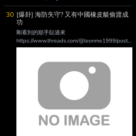
30
[爆卦] 海防失守? 又有中國橡皮艇偷渡成
功
剛看到的順手貼過來
https://www.threads.com/@leonme1999/post/
Db29C-dGAjm 中國橡皮艇又偷渡台北闖關成功
了， 海防線再次失靈？！ 橡皮艇在沙灘上躺在
沙灘兩天 如果不是釣客第主動報案， 海巡根本
完全不知情！ 偷渡客丟船離開人間蒸發， 期間
完全沒有任何海巡巡邏人員、安檢所車跡或雷達
發出警報！發覺有異樣？ (顯見船隻極可能是在
深夜或清晨天未亮時趁隙登陸)。(原文補充修正)
【事情經過：】 7 月 24 日前後，有熱心釣客在
八里沙灘（鄰近【台北港】與挖仔尾周邊之非