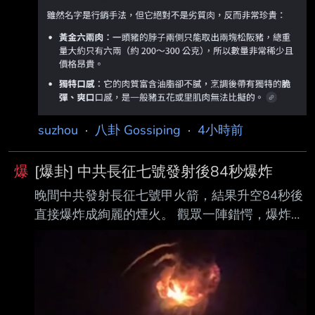
騙之島4ni？？？？ 台灣人智商稅是不是
suzhou
·
八卦 Gossiping
·
4小時前
爆
[爆卦] 中共長征七號發射後84秒爆炸
晚間中共發射長征七號甲火箭，結果升空84秒後
直接爆炸成絢麗的煙火。 觀眾一陣錯愕，爆炸原
因待釐清。 https://i.mopix.cc/4wqjld.jpg
https://i.mopix.cc/DGewOA.jpg
https://i.mopix.cc/KTAtCp.jpg 致敬大稻埕煙火 --