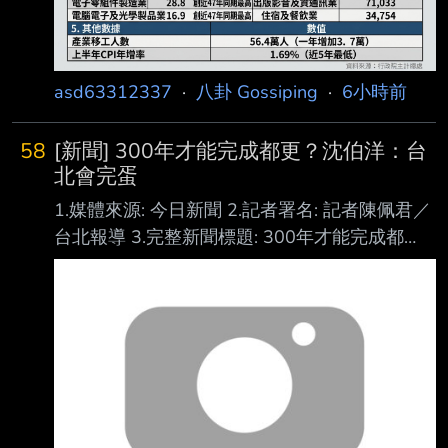
年上半年薪資成長速
asd63312337
·
八卦 Gossiping
·
6小時前
58
[新聞] 300年才能完成都更？沈伯洋：台
北會完蛋
1.媒體來源: 今日新聞 2.記者署名: 記者陳佩君／
台北報導 3.完整新聞標題: 300年才能完成都
更？沈伯洋：台北會完蛋 4.完整新聞內文:
[NOWNEWS今日新聞] 民進黨台北市長參選人
沈伯洋日前展開訪美行程，在美東海外後援會
成立大會上，邀得重量級嘉賓—超微半導體
（AMD）執行長蘇姿丰之父、總統府資政蘇春
槐擔任榮譽總召集人，他不僅力挺沈伯洋參選市
長，更建議未來應著手推動都市計畫重建 工