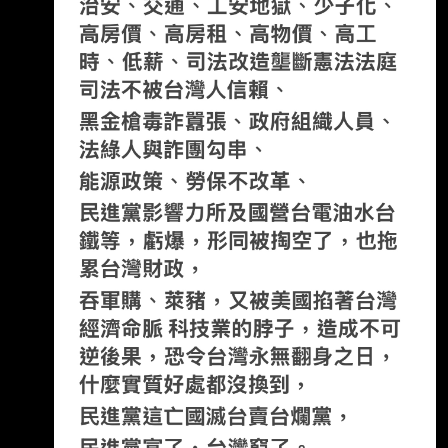
才會飽 現在好像要200欸 糙 有沒有卦? --