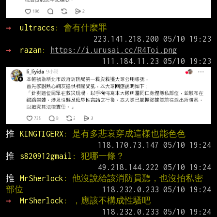
→ 
ultraccs
: 會有什麼罪
→ 
razan
: 
https://i.urusai.cc/R4Toi.png
推 
KINGTIGERX
: 是有多悲哀穿成這樣也能色色
推 
s820912gmail
: 犯哪一條？
推 
MrSherlock
: 他沒說給該消防員聽，也沒拍私密
部位
→ 
MrSherlock
: ，應該不構成性騷吧