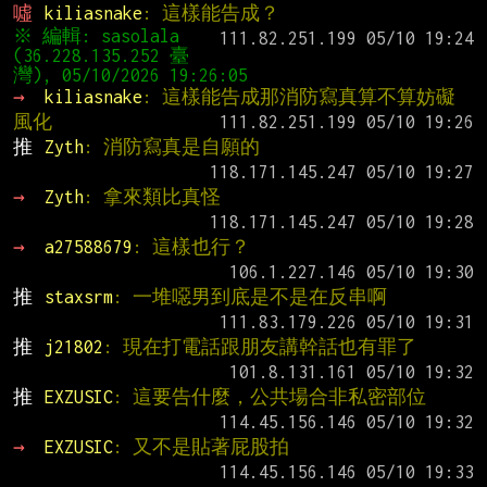
噓 
kiliasnake
: 這樣能告成？
※ 編輯: sasolala 
(36.228.135.252 臺
→ 
kiliasnake
: 這樣能告成那消防寫真算不算妨礙
風化
推 
Zyth
: 消防寫真是自願的
→ 
Zyth
: 拿來類比真怪
→ 
a27588679
: 這樣也行？
推 
staxsrm
: 一堆噁男到底是不是在反串啊
推 
j21802
: 現在打電話跟朋友講幹話也有罪了
推 
EXZUSIC
: 這要告什麼，公共場合非私密部位
→ 
EXZUSIC
: 又不是貼著屁股拍