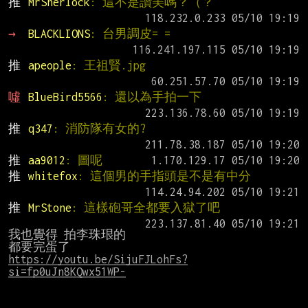
推 
MrSherlock
: 這不是讚美嗎？（？
→ 
BLACKLIONS
: 台男調皮= =
推 
apeople
: 王祖賢.jpg
噓 
BlueBird5566
: 還以為手拍一下
推 
q347
: 消防隊有女的?
推 
aa9012
: 圖呢
推 
whitefox
: 這個男的手指頭是不是有中分
推 
MrStone
: 這樣砲哥全都要入獄了吧
我也覺得 拍李珠珢的
https://youtu.be/SijuFJLohFs?
si=fp0uJn8KQwx51WP-