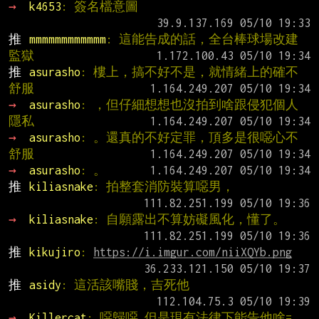
→ 
k4653
: 簽名檔意圖
推 
mmmmmmmmmmmm
: 這能告成的話，全台棒球場改建
監獄
推 
asurasho
: 樓上，搞不好不是，就情緒上的確不
舒服
→ 
asurasho
: ，但仔細想想也沒拍到啥跟侵犯個人
隱私
→ 
asurasho
: 。還真的不好定罪，頂多是很噁心不
舒服
→ 
asurasho
: 。
推 
kiliasnake
: 拍整套消防裝算噁男，
→ 
kiliasnake
: 自願露出不算妨礙風化，懂了。
推 
kikujiro
: 
https://i.imgur.com/niiXQYb.png
推 
asidy
: 這活該嘴賤，吉死他
→ 
Killercat
: 噁歸噁 但是現有法律下能告他啥= 