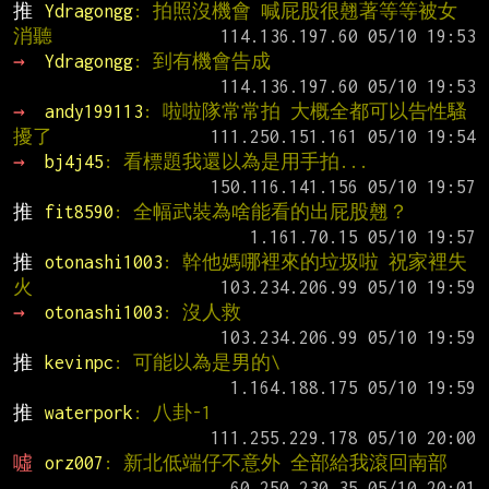
推 
Ydragongg
: 拍照沒機會 喊屁股很翹著等等被女
消聽
→ 
Ydragongg
: 到有機會告成
→ 
andy199113
: 啦啦隊常常拍 大概全都可以告性騷
擾了
→ 
bj4j45
: 看標題我還以為是用手拍...
推 
fit8590
: 全幅武裝為啥能看的出屁股翹？
推 
otonashi1003
: 幹他媽哪裡來的垃圾啦 祝家裡失
火
→ 
otonashi1003
: 沒人救
推 
kevinpc
: 可能以為是男的\
推 
waterpork
: 八卦-1
噓 
orz007
: 新北低端仔不意外 全部給我滾回南部