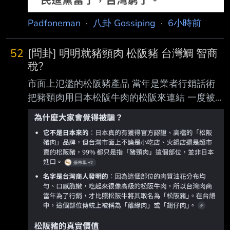
Padfoneman
·
八卦 Gossiping
·
6小時前
52
[問卦] 明明就豬頸肉 松阪豬 台灣鯛 智商
稅?
市面上氾濫的松阪豬產品 當年是業者行銷話術
把豬頸肉用日本松阪牛肉的松阪來連結 一度被
日本農林水產省關注到台灣濫用亂象 台灣消基
會也曾經說過這有誤導消費者嫌疑 畢竟台灣沒
有進口日本牛 台灣連美國澳洲牛肉都可以冒名
和牛 更不用說台灣豬直接冒名日本豬 結果後來
台灣官方沒隔幾年就改口說這是約定俗成 現在
連不是豬頸肉的豬僧帽肌也能叫松阪豬 台灣這
些農漁產品是覺得自己原本名字很可恥嗎 為何
要一直假冒別人的名字裝高貴啊 不是松阪養殖
的叫松阪豬 大比目魚叫鱈魚 吳郭魚叫台灣鯛 詐