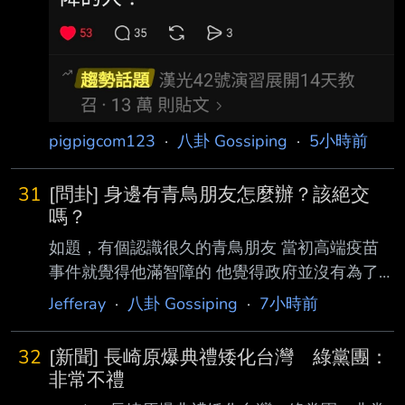
pigpigcom123
·
八卦 Gossiping
·
5小時前
31
[問卦] 身邊有青鳥朋友怎麼辦？該絕交
嗎？
如題，有個認識很久的青鳥朋友 當初高端疫苗
事件就覺得他滿智障的 他覺得政府並沒有為了
圖利高端 阻攔國外疫苗採購 政府自己買不到國
Jefferay
·
八卦 Gossiping
·
7小時前
外疫苗才推高端 另外他還覺得大罷免是因為藍
白做很爛 並不是政治鬥爭 政院不斷釋憲是因為
32
[新聞] 長崎原爆典禮矮化台灣 綠黨團：
藍白毀憲亂政 但當我提到憲法訴訟法大法官釋
非常不禮
憲案 大法官5人就開會時 他突然就沉默了 然後