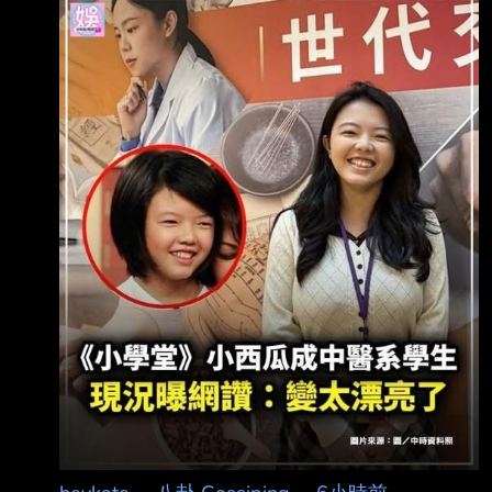
收到魚訊 老子直接去消費！ 耖雞掰勒！ 有沒有
卦？ ----- Sent from JPTT on my Xiaomi
M2103K19G. -- https://i.mopix.cc/NRU3Hs.jpg
https://imgur.com/V4YRox8
https://imgur.com/HPRZx1o
https://imgur.com/tlA9AWW https