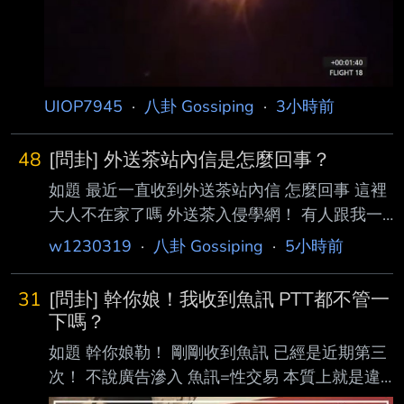
UIOP7945
·
八卦 Gossiping
·
3小時前
48
[問卦] 外送茶站內信是怎麼回事？
如題 最近一直收到外送茶站內信 怎麼回事 這裡
大人不在家了嗎 外送茶入侵學網！ 有人跟我一
樣收到外送茶站內信嗎？ ----- Sent from JPTT
w1230319
·
八卦 Gossiping
·
5小時前
on my iPhone -- http://imgur.com/ewxBzoG
http://imgur.com/cD5J35M
31
[問卦] 幹你娘！我收到魚訊 PTT都不管一
http://imgur.com/2EMu93g
下嗎？
http://imgur.com/MLFty1n
如題 幹你娘勒！ 剛剛收到魚訊 已經是近期第三
http://imgur.com/boBaGPo
次！ 不說廣告滲入 魚訊=性交易 本質上就是違
http://imgur.com/JaZZkNa --
法的 幹你娘到底要不要管一下啊！？ 我如果再