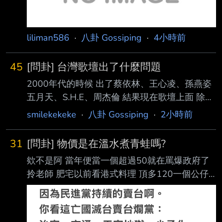
liliman586
·
八卦 Gossiping
·
4小時前
45
[問卦] 台灣歌壇出了什麼問題
2000年代的時候 出了蔡依林、王心凌、孫燕姿
五月天、S.H.E、周杰倫 結果現在歌壇上面 除了
金曲獎幾個新人 偶爾有幾首不錯的歌曲以外 就
smilekekeke
·
八卦 Gossiping
·
2小時前
沒有提的出來的人了 連ktv排行都在唱以前的歌
現在的歌壇是出了什麼問題？ ----- Sent from
31
[問卦] 物價是在溫水煮青蛙嗎?
JPTT on my iPhone -- 芒果醬？
欸不是阿 當年便當一個超過50就在罵爆政府了
拎老師 肥宅以前看港式料理 頂多120一個公仔
麵就嚇嚇叫惹 現在公仔麵要170 靠杯阿 還一堆
看起來是幫你煮泡麵的餐 所以物價那麼高 你各
位真的不痛不癢喔 乾 之前還在抱怨一餐要150