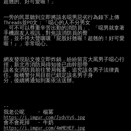
超翹的、好可愛喔！」

一旁的民眾聽到立即將該名噁男惡劣行為錄下上傳
Threads並PO文：「噁心的人不分男女

，可不可以尊重辛苦出勤的消防員」、「噁男就拿著
手機跟友人視訊，對焦該消防員的臀

部，並不停大聲嚷嚷『屁股好翹喔！超翹的！好可愛
喔！』」非常噁心。

網友發現貼文後立即炸鍋，紛紛留言大罵男子噁心行
徑，新北市消防局得知後已由幹部帶

該名女消防員前往警局報案，追究該名男子法律責
任。板橋警分局目前已鎖定該名男子身

分，後續將通知到案依法送辦。

--

我老公呢     - 楊冪    
https://i.imgur.com/JydvVy6.jpg
會不會死掉   - 牛奶    
https://i.imgur.com/4mMEHEF.jpg