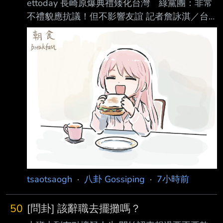
ettoday 長崎原爆典禮矮化台灣 綠黨團：非常
他也支持廢死跟人本的那套理念 問他那其他人
不禮貌應抗議！但不影響友誼 記者詹詠淇／台
的權益是否也要保護 就開始跳針說他們的人權
北報導 由於長崎市政府將我方代表團座位區安
理念沒錯 問他人本怎麼不派老師親自教？ 他會
排在使節團區域外，因此駐日代表李逸洋和公使
說人本自己都缺老師 不然就說他們只是民間團
均 未出席，改由福岡分處長陳銘俊代表參加，
體，沒什麼權力 卻要一直被罵，權責不對
以示抗議。不過外交部則稱，座位區域鄰接使
節團區、未受到區隔，相關安排較去年已有進
步；長崎市政府也說，安排與去年相同。對
此，民進黨團幹事長莊瑞雄今（10日）直言，這
確實對台灣非常不禮貌，當然要表達抗議 ，但
不會因此影響台日友誼。綠委林楚茵也說，台日
情誼不能因中國介入而心生嫌隙，「 這些想要
tsaotsaogh
·
八卦 Gossiping
·
7小時前
50
[問卦] 該辭職去擺攤嗎？