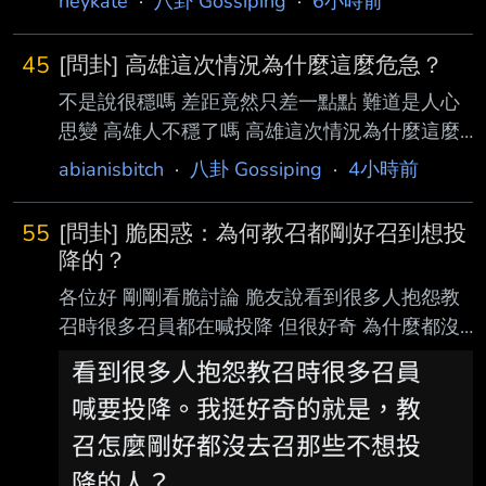
heykate
·
八卦 Gossiping
·
6小時前
45
[問卦] 高雄這次情況為什麼這麼危急？
不是說很穩嗎 差距竟然只差一點點 難道是人心
思變 高雄人不穩了嗎 高雄這次情況為什麼這麼
危險？ --
abianisbitch
·
八卦 Gossiping
·
4小時前
55
[問卦] 脆困惑：為何教召都剛好召到想投
降的？
各位好 剛剛看脆討論 脆友說看到很多人抱怨教
召時很多召員都在喊投降 但很好奇 為什麼都沒
去召那些不想投降的？
https://i.mopix.cc/r0yUKU.jpg 我也挺好奇的 脆
上一堆被教召的都罵罵咧咧的 還一堆人都說要
投降 但怎麼都沒看到主戰派的？ 是都剛好沒被
召到？ --