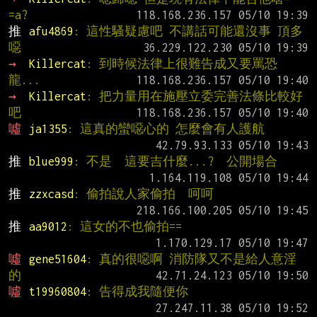
=a?
推 
afu4869
: 這性騷疑慮吧 不講話可能還沒事 頂多
噁
→ 
Killercat
: 到時候法律上很難告成又要罵恐
龍...
→ 
Killercat
: 把力量用在施壓立委完善法條比較好
吧
噓 
ja1355
: 這真的蠻噁心的 怎麼會有人護航
推 
blue999
: 不是  這要吉什麼...?  公開場合
推 
zzxcasd
: 偷拍說人家偷拍  呵呵
推 
aa9012
: 這女的不也偷拍==
噓 
gene51604
: 真的很噁啊 消防隊又不是給人意淫
的
噓 
t19960804
: 告得成我隨便你