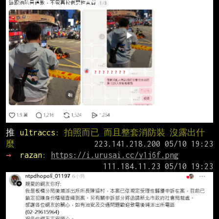
推 
ultraccs
: 拍照而已 而且整套消防裝 沒露出什
麼
→ 
razan
: 
https://i.urusai.cc/y1j6f.png