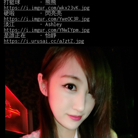
打籃球       - 熊熊    
https://i.imgur.com/wkx23vK.jpg
硬啦         - 閃亮亮  
https://i.imgur.com/YweOC3R.jpg
淡江         - Ashley  
https://i.imgur.com/YNwIYpm.jpg
是誰正在     - 怡靜    
https://i.urusai.cc/aJztZ.jpg