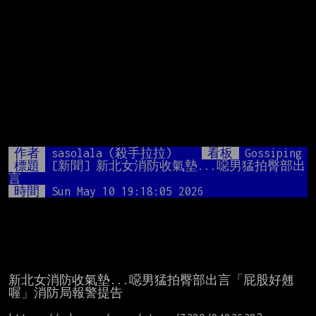
作者
sasolala (殺手拉拉)
看板
Gossiping
標題
[新聞] 新北女消防收氣墊...噁男猛拍臀部出
言
時間
Sun May 10 19:18:05 2026
新北女消防收氣墊...噁男猛拍臀部出言「屁股好翹
喔」消防局報警提告
