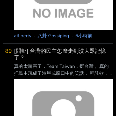
程。針對台北市都更的瓶頸，沈伯洋接受
《NOWNEWS今日新聞》專訪時直言，市長蔣
萬 安或許是避免製造爭端、不願
atliberty
·
八卦 Gossiping
·
6小時前
89
[問卦] 台灣的民主怎麼走到洗大眾記憶
了？
真的太厲害了，Team Taiwan，挺台灣， 真的
把民主玩成了港星成龍口中的笑話， 拜託欸，
不過才五年前的事情，五年欸， 真把民眾當成
「動物農莊」裡的動物嗎？ 台灣的民主怎麼走
到洗大眾記憶了？ 有卦嗎？ --