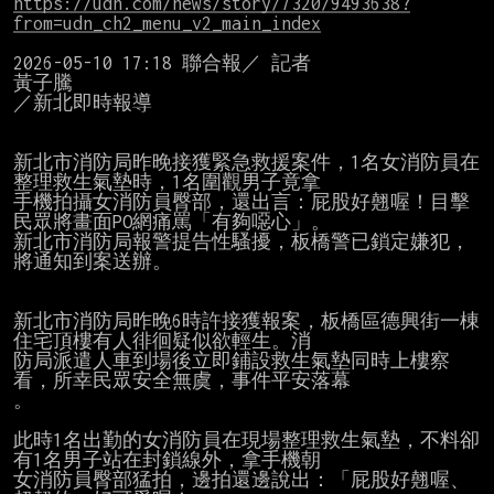
https://udn.com/news/story/7320/9493638?
from=udn_ch2_menu_v2_main_index
2026-05-10 17:18 聯合報／ 記者

黃子騰

／新北即時報導

新北市消防局昨晚接獲緊急救援案件，1名女消防員在
整理救生氣墊時，1名圍觀男子竟拿

手機拍攝女消防員臀部，還出言：屁股好翹喔！目擊
民眾將畫面PO網痛罵「有夠噁心」。

新北市消防局報警提告性騷擾，板橋警已鎖定嫌犯，
將通知到案送辦。

新北市消防局昨晚6時許接獲報案，板橋區德興街一棟
住宅頂樓有人徘徊疑似欲輕生。消

防局派遣人車到場後立即鋪設救生氣墊同時上樓察
看，所幸民眾安全無虞，事件平安落幕

。

此時1名出勤的女消防員在現場整理救生氣墊，不料卻
有1名男子站在封鎖線外，拿手機朝

女消防員臀部猛拍，邊拍還邊說出：「屁股好翹喔、