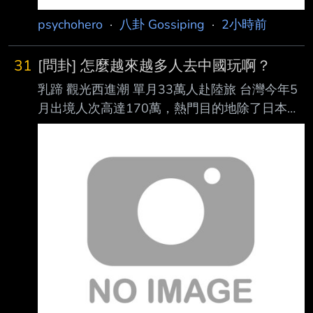
psychohero
·
八卦 Gossiping
·
2小時前
31
[問卦] 怎麼越來越多人去中國玩啊？
乳蹄 觀光西進潮 單月33萬人赴陸旅 台灣今年5
月出境人次高達170萬，熱門目的地除了日本，
中國也排名第二。
https://youtu.be/cZN2SPShBgI 是不是越來越多
台灣人沒有危機意識啊～ 政府宣傳不到位，國
人一直去危險地區遊玩啊？ --