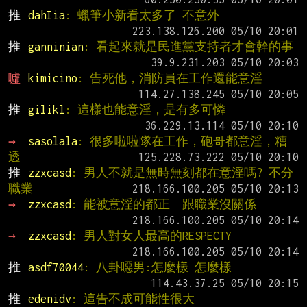
推 
dahIia
: 蠟筆小新看太多了 不意外
推 
ganninian
: 看起來就是民進黨支持者才會幹的事
噓 
kimicino
: 告死他，消防員在工作還能意淫
推 
gilikl
: 這樣也能意淫，是有多可憐
→ 
sasolala
: 很多啦啦隊在工作，砲哥都意淫，糟
透
推 
zzxcasd
: 男人不就是無時無刻都在意淫嗎? 不分
職業
→ 
zzxcasd
: 能被意淫的都正  跟職業沒關係
→ 
zzxcasd
: 男人對女人最高的RESPECTY
推 
asdf70044
: 八卦噁男:怎麼樣 怎麼樣
推 
edenidv
: 這告不成可能性很大