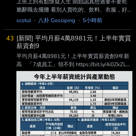
上班上到有點懷疑人生 開始認真想過要不要乾
脆辭職去擺攤 看別人賣吃的、飲料、衣服，好
像做得好的話收入也不差 而且至少時間是自己
scotul
·
八卦 Gossiping
·
5小時前
的 不用每天被主管盯、被會議綁住 但真的算一
算又覺得很硬 租金、設備、原料、天氣、人流
43
[新聞] 平均月薪4萬8981元！上半年實質
全部都要扛 今天沒生意就是直接沒收入 最怕的
薪資創9
是上班嫌累 真的去擺攤才發現更累 最後連穩定
平均月薪4萬8981元！上半年實質薪資創9年新
薪水都沒了 好猶豫... --
高 「7成員工」領不到 https://bit.ly/4i0ZkZL
ettoday 記者閔文昱／綜合報導 行政院主計總處
今（10）日公布6月薪資統計，今年1至6月全體
受僱員工每月經常性薪資平 均為4萬8981元，
年增2.88%；加計獎金、加班費等非經常性薪資
後，累計總薪資平均數年增 3.48%。扣除物價
因素後，實質經常性薪資平均為4萬4119元，年
增1.16%，創近6年同期最高 ；實質總薪資平均
數則年增1.75%，寫下近9年同期新高，顯示今