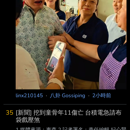
https://i.mopix.cc/gOzgdz.jpg
https://i.mopix.cc/q9M9yw.jpg
https://i.mopix.cc/sOlXNN.j
linx210145
·
八卦 Gossiping
·
2小時前
35
[新聞] 挖到童骨年11傷亡 台積電急請布
袋戲壓煞
1.媒體來源：東森 2.記者署名：責任編輯 紀心賢