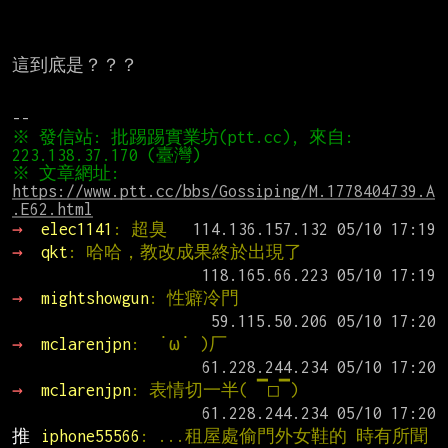
這到底是？？？

※ 發信站: 批踢踢實業坊(ptt.cc), 來自: 
※ 文章網址: 
https://www.ptt.cc/bbs/Gossiping/M.1778404739.A
.E62.html
→ 
elec1141
: 超臭
→ 
qkt
: 哈哈，教改成果終於出現了
→ 
mightshowgun
: 性癖冷門
→ 
mclarenjpn
:  ˙ω˙ )厂
→ 
mclarenjpn
: 表情切一半( ▔□▔)
推 
iphone55566
: ...租屋處偷門外女鞋的 時有所聞