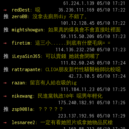
→ 
redDest
: 噁
推 
zeroBB
: 沒拿去廁所diy 不錯了。
推 
mightshowgun
: 如果真的爆臭會不會直接吐裡面
→ 
firetim
: 這三小......到底有什麼毛病= =
推 
iLeyaSin365
: 可以賣錢 她就會閉嘴了
推 
rattrapante
: CLIOA朋友新竹性騷醫檢師比較噁
→ 
razan
: 留言有人給在吸的ig
→ 
nikewang
: 民進黨執政10年 噁男年輕化
推 
zsp9081a
: ？？？？？
→ 
lesnaree2
: 一定有看她照片或拿她物品尻槍