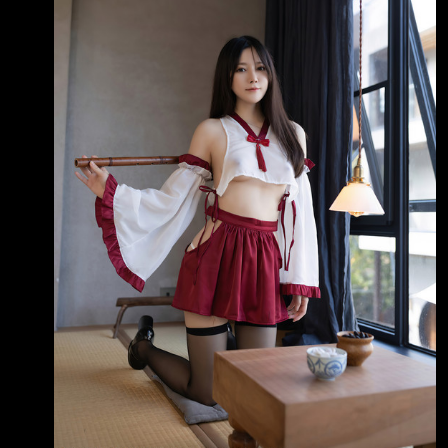
https://i.postimg.cc/mrNdJF