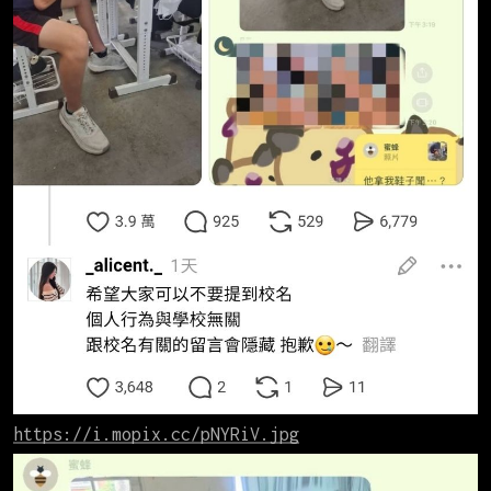
https://i.mopix.cc/pNYRiV.jpg