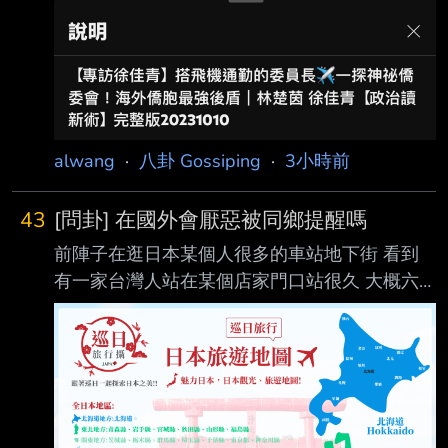
的質疑，
alwang
·
八卦 Gossiping
·
3小時前
43
[問卦] 在國外會厭惡被同鄉提醒嗎
前陣子在逛日本某個人很多的車站地下街 看到
有一家台灣人站在某個店家門口站很久 大概六
七個人帶很多行李 擋到店家門口某一區商品區
觀察發現已經被好幾組路人瞪了 所以上前提醒
但是對方被講好像很難過 有辯解說有買東西為
什麼不能在那邊等人 我覺得他們繼續站著很可
能會被攻擊性強的沒耐心繞過去的人撞 有帶幼
兒 被撞下去不得了 因為一看站很久就知道是外