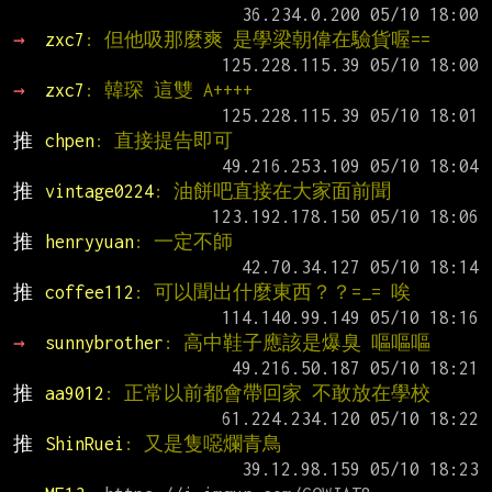
→ 
zxc7
: 但他吸那麼爽 是學梁朝偉在驗貨喔==
→ 
zxc7
: 韓琛 這雙 A++++
推 
chpen
: 直接提告即可
推 
vintage0224
: 油餅吧直接在大家面前聞
推 
henryyuan
: 一定不師
推 
coffee112
: 可以聞出什麼東西？？=_= 唉
→ 
sunnybrother
: 高中鞋子應該是爆臭 嘔嘔嘔
推 
aa9012
: 正常以前都會帶回家 不敢放在學校
推 
ShinRuei
: 又是隻噁爛青鳥