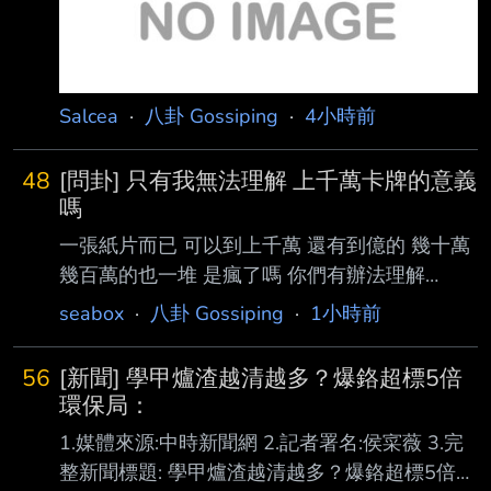
油有食品安全風險？是否依食品安全 相關法令
及地方自治條例履行通報義務？是否延誤通報主
管
Salcea
·
八卦 Gossiping
·
4小時前
48
[問卦] 只有我無法理解 上千萬卡牌的意義
嗎
一張紙片而已 可以到上千萬 還有到億的 幾十萬
幾百萬的也一堆 是瘋了嗎 你們有辦法理解
嗎？？ 八卦？ --
seabox
·
八卦 Gossiping
·
1小時前
56
[新聞] 學甲爐渣越清越多？爆鉻超標5倍
環保局：
1.媒體來源:中時新聞網 2.記者署名:侯寀薇 3.完
整新聞標題: 學甲爐渣越清越多？爆鉻超標5倍