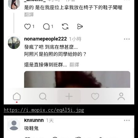
https://i.mopix.cc/eqAl5i.jpg