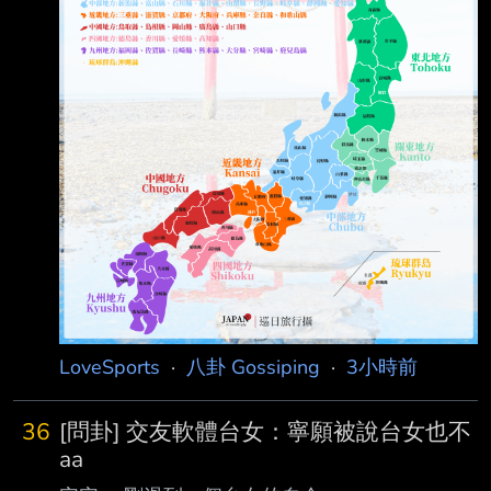
國人 走過去聽發音像台灣人我才提醒的 如果是
其他國的我才不想惹事 請問大家到日本旅遊會
厭惡被同鄉提醒嗎？覺得玩得開心突然被說教很
掃興？ 還是會覺得同鄉幫著日本人欺負自己
LoveSports
·
八卦 Gossiping
·
3小時前
36
[問卦] 交友軟體台女：寧願被說台女也不
aa