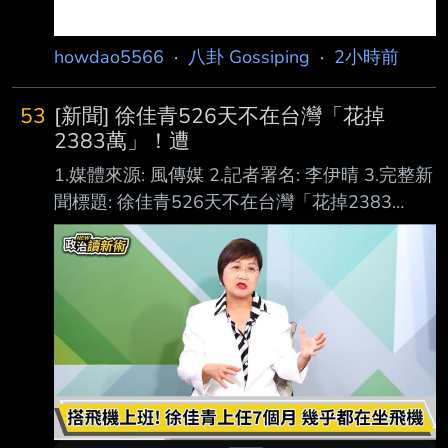
howdao5566
·
八卦 Gossiping
·
2小時前
53
[新聞] 徐佳青526天不在台灣「花掉
2383萬」！遭
1.媒體來源: 風傳媒 2.記者署名: 李伊晴 3.完整新
聞標題: 徐佳青526天不在台灣「花掉2383
萬」！遭爆「就地休假」兼過年，本人出面回應
了 4.完整新聞內文: 僑務委員會委員長徐佳青的
海外考察行程近日引發政壇風波。台灣民眾黨立
法院黨團揭露 相關數據指稱，徐佳青自民國111
年至今，累積出國天數已高達526天，總計花費
公款金額 達2383萬3872元，平均每年有將近三
分之一的時間人都不在台灣。黨團對此質疑海外
業務 是否有如此龐大的考察需求，並批評部分
行程有假考察、真觀光的嫌疑。 面對民眾黨團