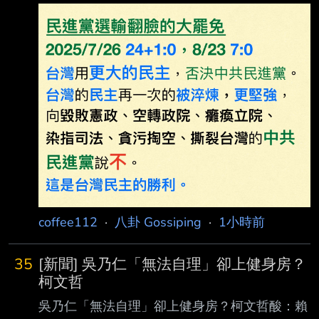
環保局：116年4月底前全面清除 4.完整新聞內
文: 台南市議員蔡育輝於８月４日偕同台南市環
保局會勘並進行土壤檢測。（蔡育輝議員提供
） 台南學甲爐渣案一審雖已宣判，但去化問題
卻演變成大風暴！市議員蔡育輝8月3日質詢痛
批堆置7、8年的爐渣竟「越清越多」，堆成5公
尺高山，115年6月更驗出致癌重金屬超標5
倍，質疑市府暗中放水。4日蔡會同環保局至現
場採樣，環保局承諾要求業者於116年4月 30日
前全面清除完
coffee112
·
八卦 Gossiping
·
1小時前
35
[新聞] 吳乃仁「無法自理」卻上健身房？
柯文哲
吳乃仁「無法自理」卻上健身房？柯文哲酸：賴