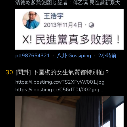
清德乾爹我怎麼比 記者：傅乙珮 民進黨新系大
老吳乃仁拖欠台糖1.7億元後，僅被管收12天就
因台糖撤回聲請而獲釋，法 院表示吳自稱罹患
帕金森氏症。吳乃仁近日遭爆料，看似身體無
礙，並乘坐豪車前往健身 房運動，對此，民進
黨立法院黨團幹事長莊瑞雄則認為「不衝突」。
談及同樣面臨司法案 件，民眾黨創黨主席柯文
ptt987654321
·
八卦 Gossiping
·
2小時前
哲嘲諷說，自己無法跟「賴清德乾爹」吳乃仁相
比。 酸「不能跟吳乃仁」比 柯文哲：他貪國
家、我是支持者捐的 柯文哲表示，不能跟吳乃
30
[問卦] 下圍棋的女生氣質都特別仙？
仁比，吳乃仁是賴清德用政治生命保證他清白
https://i.postimg.cc/vTS2XFyW/001.jpg
的，
https://i.postimg.cc/C56rJT0J/002.jpg
https://i.postimg.cc/9XxkcT97/003.jpg
https://i.postimg.cc/tCwmxj24/004.jpg
https://i.postimg.cc/d0mWpTFS/005.jpg
https://i.postimg.cc/tgtrwVb8/006.jpg