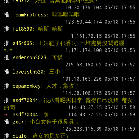
推 
t95912
: 好扯 當其他同學不在膩？
推 
TeamFrotress
: 嘔嘔嘔嘔嘔
推 
fit8590
: 哈斯 哈斯
推 
s454666
: 正妹鞋子很香阿 一堆處男沒聞過喔 
=.=
推 
Anderson2023
: 可憐
推 
loveisth520
: 三小
推 
papamonkey
: 人才，黨收了
推 
asdf70044
: 很八卦噁男日常 覺得自己沒錯 都女
的問
→ 
asdf70044
: 題
推 
zxc7
: 小台女鞋子很臭臭ㄅ==
推 
olalo
: 這女的是多正?