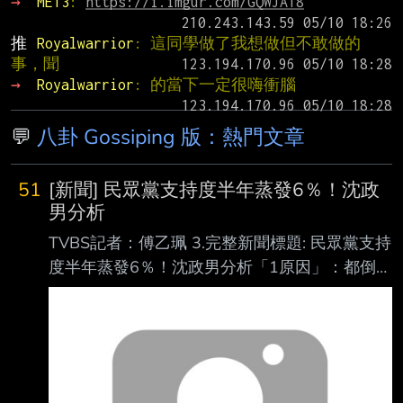
→ 
ME13
: 
https://i.imgur.com/GQWJAT8
推 
Royalwarrior
: 這同學做了我想做但不敢做的
事，聞
→ 
Royalwarrior
: 的當下一定很嗨衝腦
💬
八卦 Gossiping 版：熱門文章
51
[新聞] 民眾黨支持度半年蒸發6％！沈政
男分析
TVBS記者：傅乙珮 3.完整新聞標題: 民眾黨支持
度半年蒸發6％！沈政男分析「1原因」：都倒向
民進黨 4.完整新聞內文: 《美麗島民調》今日公
布7月國政民調，民進黨政府面臨致癌油風波，
施政滿意度仍堅守 44.7%，與上月的43.9%相
差不大。然而對比民眾黨今年1月至5月的支持
度，卻持續下跌， 約5%。沈政男分析，這與創