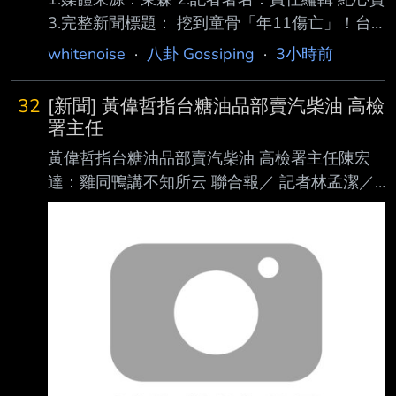
3.完整新聞標題： 挖到童骨「年11傷亡」！台
積電嘉義廠 急請布袋戲壓煞 4.完整新聞內文：
whitenoise
·
八卦 Gossiping
·
3小時前
台積電位於嘉義科學園區的先進封裝廠，在施工
期間因為工安事故頻傳，至今已累計造成2人 死
32
[新聞] 黃偉哲指台糖油品部賣汽柴油 高檢
亡、5人重傷、4人輕傷，加上工地過去曾挖掘出
署主任
史前人骨遺骸，外界因此出現不少民俗傳 聞。
黃偉哲指台糖油品部賣汽柴油 高檢署主任陳宏
適逢關聖帝君聖誕，廠區預計於明（6）日下午1
達：雞同鴨講不知所云 聯合報／ 記者林孟潔／
時邀請布袋戲團進場演出，祈求施工平 安順
台北即時報導 中聯致癌油事件不斷延燒，台灣
利。對此，民俗專家廖大乙表示，工地搭棚演戲
糖業公司被揭露5月知悉苯駢芘超標卻未通報，
除了替神明祝壽，也有安撫地方無形眾 生的民
台南市長 黃偉哲訪查台糖油品事業部，酸賣的
俗意涵。 曾挖出4500
是「汽柴油」而非食用油。台灣高等檢察署主任
檢察 官陳宏達今再度表示，台糖通報問題真正
的爭點並不在「油品事業部」，整起事件的核心
在「台糖公司是否依法負有通報義務」。 陳宏
達指出，外界質疑的是，台糖是否早已知悉原料