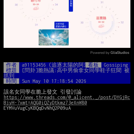
Powered by 
GliaStudios
Mute
作者
a91153456 (追逐太陽的阿呆)
看板
Gossiping
標題
[問卦]脆熱議:高中男偷拿女同學鞋子狂聞 被
抓到
時間
Sun May 10 17:18:54 2026
https://www.threads.com/@_alicent._/post/DYGjRc
BjyH-?xmt=AQG0iQZyDtkmz73eXnW80
EYMVuVugCyKBQqDvNhQ2P09uA
