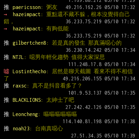
推 
paericsson
: 粥友
→ 
hazeimpact
: 重點還不藏不躲，根本沒覺得自己
錯，
→ 
hazeimpact
: 有夠低能
推 
gilbertchen8
: 若是真的發生 那真滿噁心的
推 
NTJL
: 噁男年輕化趨勢 值得大家深思
噓 
Lostinthecho
: 居然是聊天截圖 看來不得不相信
了
推 
raxsc
: 真不是抖音看多了？
推 
BLACKLIONS
: 太紳士了吧
推 
Leoncheng
: 嘔嘔嘔嘔嘔嘔
推 
noah23
: 台南真噁心