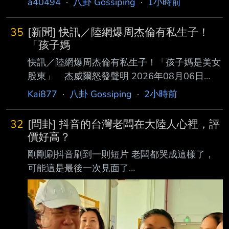
a40494
·
八卦 Gossiping
·
1小時前
35
[新聞] 快訊／陸網爆周杰倫有私生子！
「孩子媽
快訊／陸網爆周杰倫有私生子！「孩子媽是美女
股東」 杰威爾怒發聲明 2026年08月06日
09:16 ETtoday記者田暐瑋／綜合報導 周杰倫近
Kai877
·
八卦 Gossiping
·
2小時前
日被陸網瘋傳有私生子，在網上引發軒然大波，
知名狗仔卓偉近日聲稱某華語樂壇 三字天王與
32
[問卦] 抖音的台灣老闆在大陸人心裡，評
一位劉姓女子在西安共同持股一家餐飲娛樂公
價好高？
司，且發展男女關係，該女子最後 產下一名孩
剛剛刷抖音刷到一則短片 老闆都哭成這樣了，
子，消息一出，網友們將矛頭指向周杰倫，隨著
可能這是最後一次見面了
謠言越演越烈，杰威爾稍早發出 嚴正聲明反擊
https://i.mopix.cc/UIAGob.jpg 台灣老闆要回去所
傳言。 大陸知名狗仔卓偉日前爆料某三字華語
有員工都不捨 https://i.mopix.cc/l2OCxm.jpg
天王有私生子，未點名是誰，但提供了「西安開
https://i.mopix.cc/NZFPnG.jpg
公司 」以及「同年同月同日退股
https://i.mopix.cc/sNkCNH.jpg