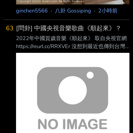
ginchen5566
·
八卦 Gossiping
·
2小時前
63
[問卦] 中國央視音樂歌曲《順起來》？
2022年中國賀歲音樂《順起來》 取自央視官網
https://reurl.cc/RRXVEr 沒想到最近也傳到台灣
這邊來了 是不是證明兩岸一家親，都用順起來
的都是一家人？ --