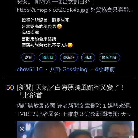
安安。 剛滑到一個台女的自介：
https://i.mopix.cc/ZC5K4a.jpg 外貿協會只喜歡
高帥肌肉男， 最後說寧願被說台女也不要aa。
請問這已經是常態了嗎？ 還是她的意思是要請
我吃飯？ 有沒有刈包啊？ --
obov5116
·
八卦 Gossiping
·
4小時前
50
[新聞] 天氣／白海豚颱風路徑又變了！
「北部首
備註請放最後面 違者新聞文章刪除 1.媒體來源:
TVBS 2.記者署名: 王雅惠 3.完整新聞標題: 天氣
／白海豚颱風路徑又變了！「北部首當其衝」
風雨最猛時刻曝 4.完整新聞內文: 天氣／白海豚