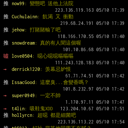
推 
now99
: 變態吧 送他上法院
推 
Cuchulainn
: 飢渴 又 衝動
推 
jehow
: 打賭賭輸了吧
推 
snowdream
: 真的有人聞這個喔
噓 
love0504
: 噁心噁噁嘔嘔嘔
→ 
derrick1220
: 羡幕忌妒恨
推 
IssacGood
: 這麼臭...會變香嗎？
→ 
super0949
: 一定不帥
→ 
t4lin
: 吸鞋鬼XDD
推 
hollyrcn
: 超噁 都是細菌吧