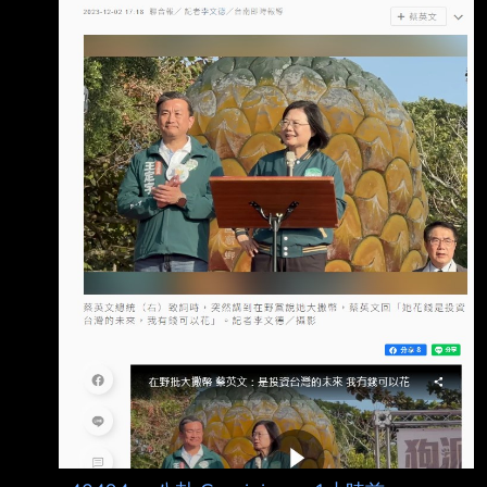
錢反而扣錢誘因不就更小了嗎？ 其中一個因素
啊 其他都很爛，連最後的福利也不給 那不是更
慘嗎？ 已經砍了快十年了 公務員報考人數連年
下滑耶= = 事實不就證明砍退休金對公務體系沒
幫助嗎