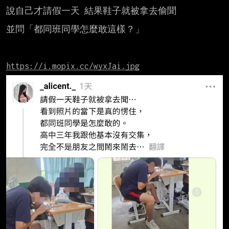
說自己才請假一天 結果鞋子就被拿去偷聞

並問「都同班同學怎麼敢這樣？」

https://i.mopix.cc/wyxJai.jpg