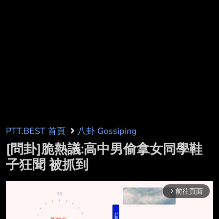
PTT.BEST 首頁
八卦 Gossiping
[問卦]脆熱議:高中男偷拿女同學鞋
子狂聞 被抓到
前往頁面
arrow_forward_ios