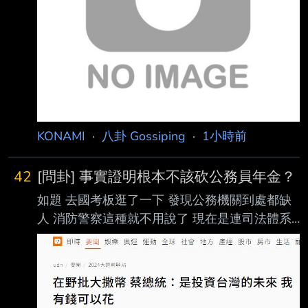
黨主席柯文哲一審宣判重刑有關，並推測支持者
皆倒向民進黨 。 對比《美麗島民調》今年1月與
5月的國政民調顯示，民眾黨整體支持度從
12.1%下降至 7.1%。此外，民進黨期間的支持
度稍微上升。
KONAMI
·
八卦 Gossiping
·
1小時前
42
[問卦] 事實證明根本不該砍公務員年金？
如題 去國考板逛了一下 發現公務機關到處都缺
人 消防警察這種就不用說了 現在是連司法體系
也開始爆開 是不是證明公務員退休金不該砍 都
沒人願意待了 還把福利刪掉，問題是不是更
大？ 有沒有八卦？ -- 非洲一堆窮國家也還能運
作啊 但你想變成那樣嗎？ 另案討論沒差 但不加