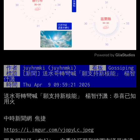
Powered by 
GliaStudios
Mute
作者
juyhnmki (juyhnmki)
看板
Gossiping
標題
[新聞] 送水哥轉彎喊「願支持新核能」 楊智
伃譏
時間
Thu Apr  9 09:59:21 2026
送水哥轉彎喊「願支持新核能」 楊智伃譏：恭喜已知
用火

中時新聞網 焦捷

https://i.imgur.com/vjopyLc.jpeg