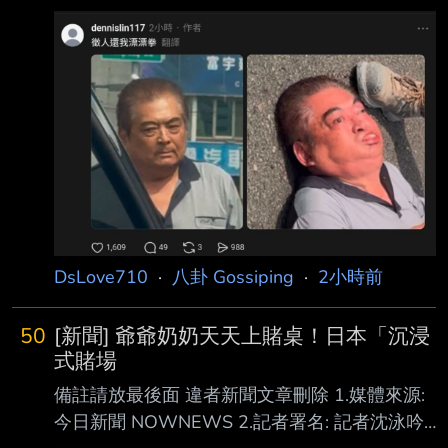
報導 台中市北屯區中清路今天（6日）上午發生
邊的安保環境愈來愈嚴峻，日方將持續依託日美
一起行車糾紛，爭執過程中68歲李姓男子持摺
同盟，同時深化 和志同道合國家的安保合作，
疊刀攻擊35歲葉姓男子，造成葉男手部割傷，而
強化嚇阻力。 日本防衛大
葉也不甘示弱予以反擊，將李打趴在地， 有民
眾拍下李男倒地情形，李耳朵滲血、眼神失焦，
口部也吐出血沫，驚悚畫面引起大量 網友熱
議。 影片顯示，發生糾紛後，李男走向葉男車
旁叫囂，並試圖將駕駛座內的葉男拉下車，造成
整輛廂型車不斷晃動，李還有疑似揮拳動作；另
一段畫面，李男已經倒地不省人事，葉
DsLove710
·
八卦 Gossiping
·
2小時前
50
[新聞] 爺爺奶奶天天上賭桌！日本「沉浸
式賭場
備註請放最後面 違者新聞文章刪除 1.媒體來源:
今日新聞 NOWNEWS 2.記者署名: 記者沈泳吟/