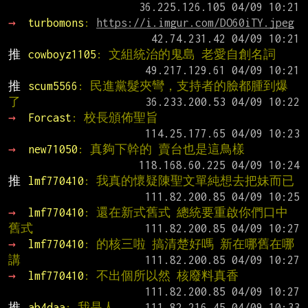
→ 
turbomons
: 
https://i.imgur.com/DO60iTY.jpeg
推 
cowboyz1105
: 文組統治的鬼島 老愛自創名詞
推 
scum5566
: 民進黨髮夾彎，支持者的臉都腫到爆
了
→ 
Forcast
: 校長頒佈聖旨
→ 
new71050
: 真夠下幹的 賣台也是這鳥樣
推 
lmf770410
: 我真的懷疑陳聖文單純想去把妹而已
→ 
lmf770410
: 還在新式舊式 總統要重啟你們口中
舊式
→ 
lmf770410
: 的核三啦 搞清楚好嗎 新在哪舊在哪
講
→ 
lmf770410
: 不出個所以然 核廢料真香
推 
ab4daa
: 我是人