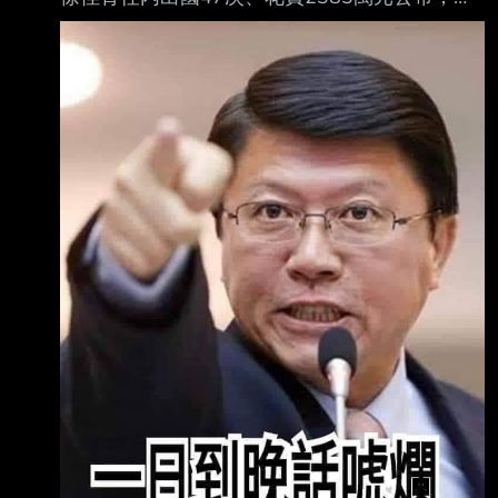
此，徐佳青透過新聞稿回應，表示在外期間皆未
請領日 支費，希望民眾黨了解僑委會業務後再
進行指控。 民眾黨團總召陳清龍指出，徐佳青
自2020年擔任僑委會副委員長、2023年接任委
員長，不 到五年時間已出國47次、累計526
天，總共花費公帑2383萬元；這段期間僑委會
出國預算 編列約9264萬元，徐佳青一人就佔了
近三成，平均一年有三分之一的時間都在海外。
陳清龍質疑，徐佳青2023年5月至7月出訪美
國、阿根廷、巴拉圭、