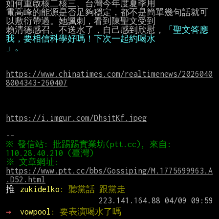
如何重啟核二核三、台灣今年度夏季用

電高峰的能源是否足夠穩定，都不是簡單幾句話就可
以敷衍帶過。她諷刺，看到陳聖文受到

賴清德感召、不送水了，自己感到欣慰，
「聖文答應
我，要相信科學好嗎！下次一起約喝水
」。
https://www.chinatimes.com/realtimenews/2026040
8004343-260407
https://i.imgur.com/DhsjtKf.jpeg
※ 發信站: 批踢踢實業坊(ptt.cc), 來自: 
※ 文章網址: 
https://www.ptt.cc/bbs/Gossiping/M.1775699963.A
.D52.html
推 
zukidelko
: 聽黨話 跟黨走
→ 
vowpool
: 要表演喝水了嗎