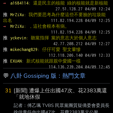
→ 
a1684114
: 還是民主的核能 綠的核能就是新核能
推 
MrZiXu
: 我們要思考為什麼這些不要臉的垃圾能
出名
→ 
MrZiXu
: ，這社會根本有病。
推 
yckevin
: 聽黨指揮 黨的意志大於個人意志
推 
mikechang829
: 仔仔可愛 聖文暈慘
推 
EXUAN
: 新式核能就跟親中愛國一樣
💬
八卦 Gossiping 版：熱門文章
31
[新聞] 遭爆上任出國47次、花2383萬還
「就地休假
記者：傅乙珮 TVBS 民眾黨團質疑僑委會委員長
徐佳青任內出國47次、花費2383萬元公帑，對