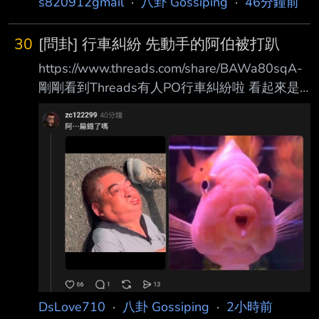
s820912gmail
·
八卦 Gossiping
·
46分鐘前
30
[問卦] 行車糾紛 先動手的阿伯被打趴
https://www.threads.com/share/BAWa80sqA-
剛剛看到Threads有人PO行車糾紛啦 看起來是
阿伯先動手 後來直接被打趴 而且地上的阿伯看
起來不太妙 如果阿伯掛了 黑衣男會怎樣？ -- 新
聞出了 阿伯沒死 確定是他先拿刀攻擊別人
DsLove710
·
八卦 Gossiping
·
2小時前