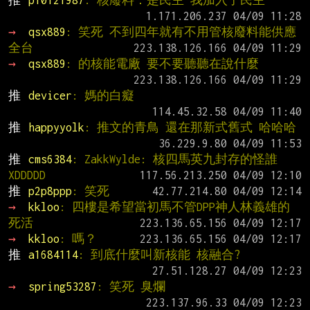
推 
p10121987
: 核廢料：是民主 我加入了民主
→ 
qsx889
: 笑死 不到四年就有不用管核廢料能供應
全台
→ 
qsx889
: 的核能電廠 要不要聽聽在說什麼
推 
devicer
: 媽的白癡
推 
happyyolk
: 推文的青鳥 還在那新式舊式 哈哈哈
推 
cms6384
: ZakkWylde: 核四馬英九封存的怪誰 
XDDDDD
推 
p2p8ppp
: 笑死
→ 
kkloo
: 四樓是希望當初馬不管DPP神人林義雄的
死活
→ 
kkloo
: 嗎？
推 
a1684114
: 到底什麼叫新核能 核融合?
→ 
spring53287
: 笑死 臭爛