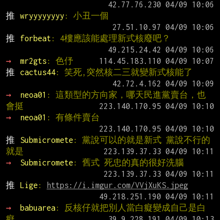
推 
wryyyyyyyy
: 小丑一個
推 
forbeat
: 4樓應該能處理新式核廢吧？
→ 
mr2gts
: 色伃
推 
cactus44
: 笑死,突然核二三就變新式核能了
→ 
neoa01
: 這類型的方向家，哪天民進黨賣台，也
會挺
→ 
neoa01
: 有條件賣台
推 
Submicromete
: 黨說可以的就是新式 黨說不行的
就是
→ 
Submicromete
: 舊式 死忠的真的很好洗腦
推 
Lige
: 
https://i.imgur.com/VVjXuKS.jpeg
→ 
babuarea
: 反核仔就把別人當白癡變成自己是白
癡