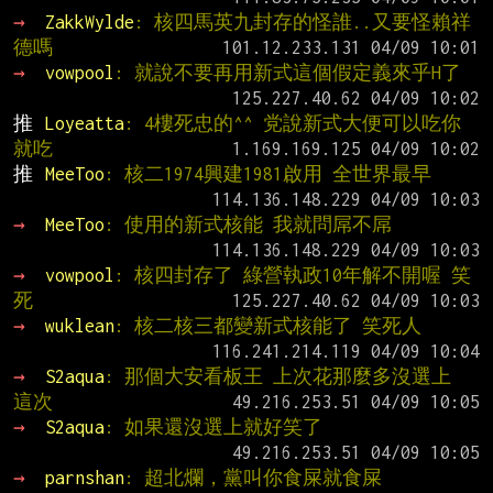
→ 
ZakkWylde
: 核四馬英九封存的怪誰..又要怪賴祥
德嗎
→ 
vowpool
: 就說不要再用新式這個假定義來乎H了
推 
Loyeatta
: 4樓死忠的^^ 党說新式大便可以吃你
就吃
推 
MeeToo
: 核二1974興建1981啟用 全世界最早
→ 
MeeToo
: 使用的新式核能 我就問屌不屌
→ 
vowpool
: 核四封存了 綠營執政10年解不開喔 笑
死
→ 
wuklean
: 核二核三都變新式核能了 笑死人
→ 
S2aqua
: 那個大安看板王 上次花那麼多沒選上 
這次
→ 
S2aqua
: 如果還沒選上就好笑了
→ 
parnshan
: 超北爛，黨叫你食屎就食屎