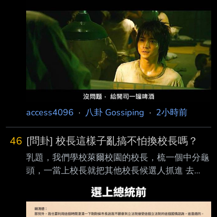
綜合報導 3.完整新聞標題: 爺爺奶奶天天上賭
桌！日本「沉浸式賭場」安養院 93％長者更快
樂 4.完整新聞內文: 誰說長照中心只能像「老人
版的托兒所」？日本一間日間照護中心「Day
Service Las Vega s」，主打「沉浸式賭場」風
格，引入麻將、百家樂、柏青哥、德州撲克等各
式賭博遊戲， 讓爺爺奶奶們同樂一場。驚人的
是，光是接受三個月的照護，就有近93％長者表
示「更快樂 」，顛覆外界對傳統養老院
access4096
·
八卦 Gossiping
·
2小時前
46
[問卦] 校長這樣子亂搞不怕換校長嗎？
乳題，我們學校萊爾校園的校長，梳一個中分龜
頭，一當上校長就把其他校長候選人抓進 去
關，然後餵全校老師學生喝毒油，校務會議通過
的規定，他想執行就執行，不想執行就 不副
署，我們學校校長這樣子亂搞，不怕下次換校長