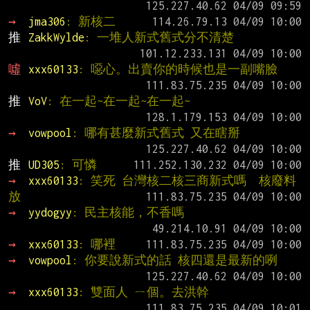
→ 
jma306
: 新核二
推 
ZakkWylde
: 一堆人新式舊式分不清楚
噓 
xxx60133
: 噁心。出賣你的時候也是一副嘴臉
推 
VoV
: 在一起~在一起~在一起~
→ 
vowpool
: 哪有甚麼新式舊式 又在瞎掰
推 
UD305
: 可憐
→ 
xxx60133
: 笑死 台灣核二核三商新式嗎  核廢料
放
→ 
yydogyy
: 民主核能，不香嗎
→ 
xxx60133
: 哪裡
→ 
vowpool
: 你要說新式的話 核四還是最新的咧
→ 
xxx60133
: 雙面人 ㄧ個。去洪幹