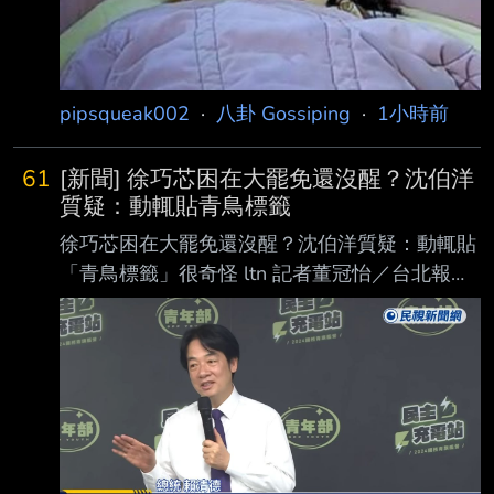
pipsqueak002
·
八卦 Gossiping
·
1小時前
61
[新聞] 徐巧芯困在大罷免還沒醒？沈伯洋
質疑：動輒貼青鳥標籤
徐巧芯困在大罷免還沒醒？沈伯洋質疑：動輒貼
「青鳥標籤」很奇怪 ltn 記者董冠怡／台北報導
台北市饒河夜市百年老店「東發號」邀民進黨市
長參選人沈伯洋在牆上簽名，暴露將市長 蔣萬
安之前的簽名遮住，昨天（5日）被網友出征
後，乾脆把兩人簽名都用白漆塗掉。沈 伯洋今
受訪時被問到，藍委徐巧芯將此事扯到大罷免，
他回應，徐巧芯跟藍委王鴻薇一直 都還沒從去
年的公民行動中醒來，一天到晚仍在提大罷免，