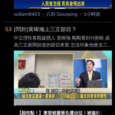
很奇怪。 沈伯洋出席「巡洋監兵行動」記者會
表示，昨天有看到店家可能是迫於網友出征、大
william8403
·
八卦 Gossiping
·
1小時前
量一 星負評的壓力，所以塗掉簽名，無論如何
53
[問卦]黃暐瀚上三立節目？
中立理性客觀媒體人 黃暐瀚 剛剛看到Yt剪輯 成
為三立新聞頻道的節目來賓 怎沒印象他會去三
立上節目 卦？ https://i.imgur.com/buD5I5y.jpeg
--