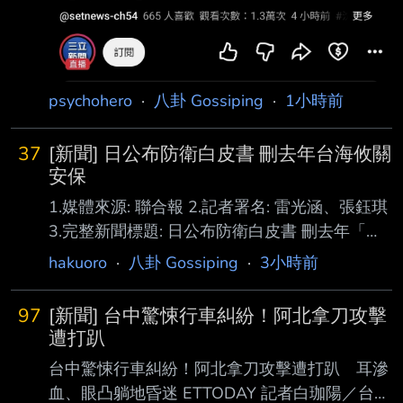
psychohero
·
八卦 Gossiping
·
1小時前
37
[新聞] 日公布防衛白皮書 刪去年台海攸關
安保
1.媒體來源: 聯合報 2.記者署名: 雷光涵、張鈺琪
3.完整新聞標題: 日公布防衛白皮書 刪去年「台
海攸關安保」 4.完整新聞內文: 日本防衛省四日
hakuoro
·
八卦 Gossiping
·
3小時前
公布「二○二六年版防衛白皮書」，提到共軍航
艦在太平洋的活動不斷擴大 ，中國大陸的相關
97
[新聞] 台中驚悚行車糾紛！阿北拿刀攻擊
軍事活動是「嚴重關切事項與空前大的戰略挑
遭打趴
戰」。對於台海情勢，今年 版刪除「攸關日本
台中驚悚行車糾紛！阿北拿刀攻擊遭打趴 耳滲
安保」等字句，僅保留「台海情勢穩定對國際社
血、眼凸躺地昏迷 ETTODAY 記者白珈陽／台中
會穩定很重要」。 該白皮書寫道，鑒於日本周