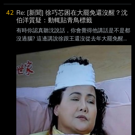
42
Re: [新聞] 徐巧芯困在大罷免還沒醒？沈
伯洋質疑：動輒貼青鳥標籤
有時你認真聽沈說話，你會覺得他講話是不是都
沒過腦? 這邊講說徐跟王還沒從去年大罷免醒
來， 但是他前幾天才說大罷免還沒結束:
https://www.fountmedia.io/article/409633#goo
gle_vignette 節錄: 民進黨台北市長候選人沈伯
洋今（3）日出席「台北女聲對話座談會」時談
及女性議題， 直言性別議題還有距離，譬如民
眾黨主席黃國昌跟綠委范雲理論時就會大小聲、
基本的性 別尊重都不完整；他也提到大罷免時
很多街頭衝突都針對女性，並突然有感而發表
示，他 覺得大罷免這項社會運動還