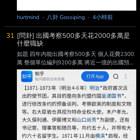
hurtmind
·
八卦 Gossiping
·
4小時前
31
[問卦] 出國考察500多天花2000多萬是
什麼職缺
如題 四年內能出國考察500多天 個人花費2300
萬 整個單位編列9200多萬 將近一億的出國預算
然後一個人就出國了2300萬 是什麼職缺可以這
麼爽 還能順便放假收心 --