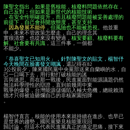
陳聖文指出，如果是舊核能，核廢料問題依然存在，
自己反對；但如果是新世代的核能技術
，在安全性明確提升，而且核廢問題能被妥善處理的
前提下，自己會持開放態度，甚至支持
，
因為發展不能停
，但風險也不能被忽視。
他並重
申，未來不管政策怎麼走，自己的理念其

實很清楚，也從來沒有變過，
核安要顧、核廢料要有
解、社會要有共識
，這三件事，一個都

不能少。

「恭喜聖文已知用火」，針對陳聖文的貼文，楊智伃
今天晚間在臉書發文嘲諷
，還記得在82

3公投前夕，陳來國民黨中央黨部送來自蘭嶼的水，自
己一口喝下去，用行動打破核能的謠

言與迷思。而在那一戰後，民進黨面對能源議題仍然
無法科學理性的辯證，直到前幾周中東

戰爭的爆發，台灣能源儲備陷入極大危機，總統賴清
德才只得被迫砸爛自己的非核家園招牌

。

楊智伃直言，核能的使用本來就持續在進步、也早已
是世界的趨勢，國民黨樂見核能重現回

歸討論，但這不代表民進黨真正的痛定思痛，接下來