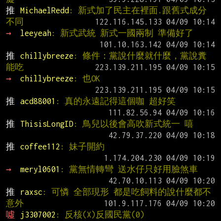
推 
MichaelRedd
: 新式加了民主在裡面.跟舊式成分
不同
→ 
leeyeah
: 新式武統 新式一國兩制 準備好了
推 
chillybreeze
: 條件：黨說什麼就什麼，黨說糞
能吃
→ 
chillybreeze
: 也OK
推 
acd88001
: 真的永遠記得這個咖 超好笑
推 
ThisisLongID
: 鳥兒以後會高吹新式統一 嘻
推 
coffee112
: 妹子開約
→ 
meryl0601
: 黨無情轉彎 送水仔只好用臉煞車
推 
raxsc
: 可憐 全部現形 都是吃飼料的說什麼都不
意外
噓 
j3307002
: 反核(X)反國民黨(0)