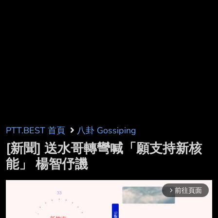
PTT.BEST 首頁
八卦 Gossiping
[新聞] 送水哥轉彎喊「願支持新核
能」 楊智伃譏
前往頁面
arrow_forward_ios