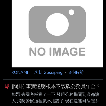
布7月國政民調，民進黨政府面臨致癌油風波，
施政滿意度仍堅守 44.7%，與上月的43.9%相差
不大。然而對比民眾黨今年1月至5月的支持度，
卻持續下跌， 約5%。沈政男分析，這與創黨主
席柯文哲一審宣判重刑有關，並推測支持者皆倒
向民進黨 。 對比《美麗島民調》今年1月與5月
的國政民調顯示，民眾黨整體支持度從12.1%下
降至 7.1%。此外，民進黨期間的支持度稍微上
升。
KONAMI
·
八卦 Gossiping
·
3小時前
爆
[問卦] 事實證明根本不該砍公務員年金？
如題 去國考板逛了一下 發現公務機關到處都缺
人 消防警察這種就不用說了 現在是連司法體系