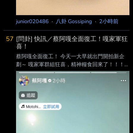
junior020486
·
八卦 Gossiping
·
2小時前
57
[問卦] 快訊／蔡阿嘎全面復工！嘎家軍狂
喜！
蔡阿嘎全面復工！ 今天一大早就出門開拍新企
劃～ 嘎家軍群組狂喜，精神糧食回來了！！！
https://i.imgur.com/1e8dgAA.png
https://i.imgur.com/tXkL82N.png 反正數百萬粉
絲只要有10%繼續支持，一樣爽賺下間房！ 反
正台灣人很健忘，下個月就沒人討論啦！讚啦！
--