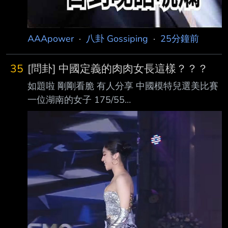
AAApower
·
八卦 Gossiping
·
25分鐘前
35
[問卦] 中國定義的肉肉女長這樣？？？
如題啦 剛剛看脆 有人分享 中國模特兒選美比賽
一位湖南的女子 175/55
https://i.mopix.cc/bBuQ05.jpg
https://i.mopix.cc/ApiFAZ.jpg 下面討論熱絡 有
人直呼戀愛了 穠纖合度 太瘦很醜 說這樣才是肉
肉的女生該有的體態 是不是跟台女定義的有點
不一樣 卦 -- 官方資料寫的 @@ 不要傷害我… 看
影片更讚喔 脆上尋一下應該有蠻多人轉發的 比
台灣女孩更讚喔 感謝支援！太神啦