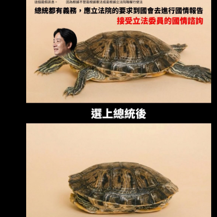
出大事嗎？有沒有八卦？ -- 美國校長說萊爾校
長想搞獨立，叫萊爾校長惦惦欸，還說萊爾校園
偷了美國學校的晶片生 意