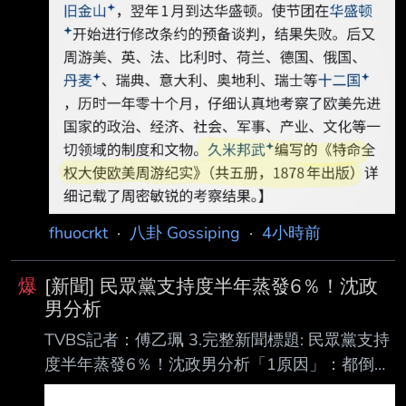
fhuocrkt
·
八卦 Gossiping
·
4小時前
爆
[新聞] 民眾黨支持度半年蒸發6％！沈政
男分析
TVBS記者：傅乙珮 3.完整新聞標題: 民眾黨支持
度半年蒸發6％！沈政男分析「1原因」：都倒向
民進黨 4.完整新聞內文: 《美麗島民調》今日公