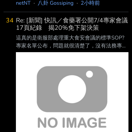
netNT
·
八卦 Gossiping
·
2小時前
34
Re: [新聞] 快訊／食藥署公開7/4專家會議
17頁紀錄 揭20%免下架決策
這真的是衛服部處理重大食安會議的標準SOP?
專家名單公布，問題就很清楚了，沒有法務專家
與會... 處理重大食安違法問題，一群人只討論最
底線的科學數數字計算出來的標準值，完全忘記
自己是衛服部要依據食安法來依法行政的身分，
還是石崇良跟姜志剛自己可以對法規做背書? 這
一群專家就算不是法律專家，邏輯也是挺好的，
有毒原料有什麼關係，只要稀釋後就沒事了，因
為執行上有困難，所以就不要為難業者了，請業
者自主評估下架。 《食品安全衛生管理法》第
15 條第 1 項第 3 款 「食品或食品添加物有下列
情形之一者，不得製造、