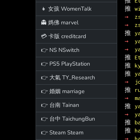
推 
E
👧 女孩 WomenTalk
推 
w
→ 
z
👻 媽佛 marvel
→ 
z
推 
y
💳 卡版 creditcard
→ 
y
→ 
y
👉 NS NSwitch
推 
E
👉 PS5 PlayStation
推 
k
推 
y
👉 大氣 TY_Research
→ 
j
推 
r
👉 婚姻 marriage
→ 
m
👉 台南 Tainan
推 
y
→ 
y
👉 台中 TaichungBun
推 
b
推 
h
👉 Steam Steam
→ 
h