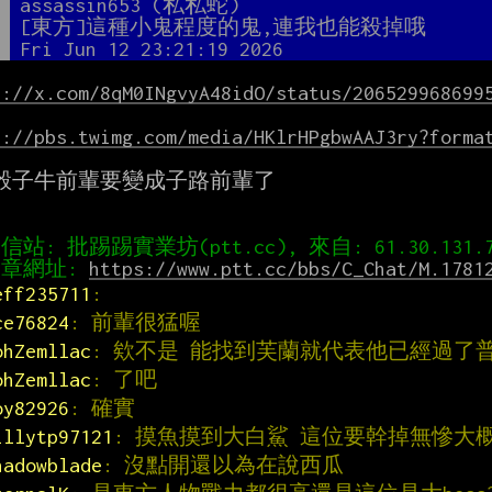
者
assassin653 (私私蛇)
題
[東方]這種小鬼程度的鬼,連我也能殺掉哦 
間
Fri Jun 12 23:21:19 2026
s://x.com/8qM0INgvyA48idO/status/206529968699
s://pbs.twimg.com/media/HKlrHPgbwAAJ3ry?forma
骰子牛前輩要變成子路前輩了

章網址: 
https://www.ptt.cc/bbs/C_Chat/M.1781
eff235711
:
ce76824
: 前輩很猛喔
ohZemllac
: 欸不是 能找到芙蘭就代表他已經過了普通
ohZemllac
: 了吧
oy82926
: 確實
illytp97121
: 摸魚摸到大白鯊 這位要幹掉無慘大
hadowblade
: 沒點開還以為在說西瓜