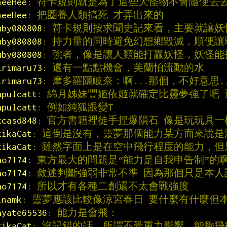
heeHee
: 符卡規則就是為了這些大怪物不會隨便丟
heeHee
: 把圈養人類搞死 才弄出來的
uby080808
: 符卡規則按求聞史記來看，主要就讓
uby080808
: 持力量的同時避免幻想鄉毀滅，順便
uby080808
: 強者，像是讓人類能打贏妖怪，妖怪能
irimaru73
: 還有一點點機會，芙蘭怕流動的水
irimaru73
: 摩多羅隱岐奈：啊...那個，不好意思..
apulcatt
: 綿月姊妹豐姬依姬就確定比靈夢強了吧
apulcatt
: 例如純狐跟變T
xcasd848
: 官方書籍裡徒手捏爆隕石 像是玩玩具一
kikaCat
: 這倒是沒有，靈夢那個能力某方面來說是
kikaCat
: 雖然字面上是在空中飛行程度的能力，但
ao7174
: 東方最大的問題是“能力是自我申告制”的
ao7174
: 敘述判斷強弱非常不準 因為那個只是本
ao7174
: 所以才有各種二創還不太會戰強度
inamk
: 靈夢應該比較像涼宮春日 要什麼有什麼但
ayate65536
: 能力是會飛：
kikaCat
: 沒記錯的話，所謂不受重力影響、能夠