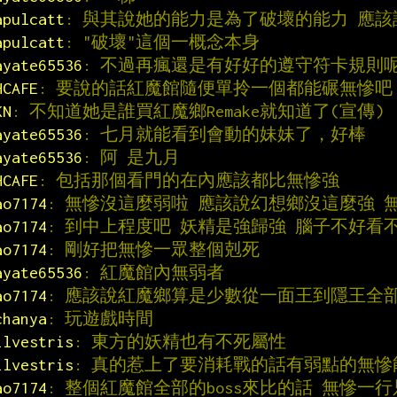
apulcatt
: 與其說她的能力是為了破壞的能力 應
apulcatt
: "破壞"這個一概念本身
ayate65536
: 不過再瘋還是有好好的遵守符卡規則
HCAFE
: 要說的話紅魔館隨便單拎一個都能碾無慘吧
KN
: 不知道她是誰買紅魔鄉Remake就知道了(宣傳)
ayate65536
: 七月就能看到會動的妹妹了，好棒
ayate65536
: 阿 是九月
HCAFE
: 包括那個看門的在內應該都比無慘強
ao7174
: 無慘沒這麼弱啦 應該說幻想鄉沒這麼強 
ao7174
: 到中上程度吧 妖精是強歸強 腦子不好看
ao7174
: 剛好把無慘一眾整個剋死
ayate65536
: 紅魔館內無弱者
ao7174
: 應該說紅魔鄉算是少數從一面王到隱王全
chanya
: 玩遊戲時間
ilvestris
: 東方的妖精也有不死屬性
ilvestris
: 真的惹上了要消耗戰的話有弱點的無慘
ao7174
: 整個紅魔館全部的boss來比的話 無慘一