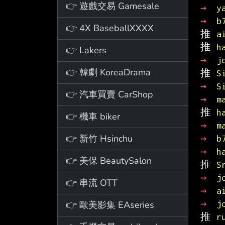
👉 遊戲交易 Gamesale
→ 
y
→ 
b
👉 4X BaseballXXXX
推 
a
推 
h
👉 Lakers
→ 
j
👉 韓劇 KoreaDrama
推 
S
→ 
S
👉 汽車買賣 CarShop
→ 
m
推 
h
👉 機車 biker
→ 
m
👉 新竹 Hsinchu
→ 
b
→ 
h
👉 美保 BeautySalon
推 
S
→ 
j
👉 串流 OTT
→ 
a
→ 
j
👉 歐美影集 EAseries
推 
r