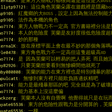
ternalK
: 是東方人物戰力都很高還是這位是大boss
illytp97121
: 這位角色芙蘭朵露在遊戲裡是隱藏bos
sp9105
: 紅魔鄉的大BOSS，設定上因為無法控制能
sp9105
: 法作為本機的角色
ao7174
: 東方人物戰力不一定高 官方書籍裡分法
ao7174
: 本人的危險度 芙蘭是友好度很低危險度超
ao7174
: 妙的那種
ternalK
: 放在座標平面上會在最不妙的那個角落嗎
yle0478
: 東方角色戰力不一定高但這隻超級高XD
ao7174
: 是 因為芙蘭可以輕易的把人弄死 而且她
oy82926
: 只要芙蘭想要看到無慘瞬間他就死了
uby080808
: 芙蘭的能力在東方裡也是特別殘暴的那種
apulcatt
: 無慘到東方裡只能欺負路邊妖精吧
ao7174
: 能力是最殘暴那區的吧 完全就是為了破壞
ao7174
: 能力基本上沒這麼偏
ackzerg
: 芙蘭本人沒有自覺啊 他覺得就只是在玩
ayate65536
: 東方的危險性跟戰力是分開算的，芙
ayate65536
: 一梯