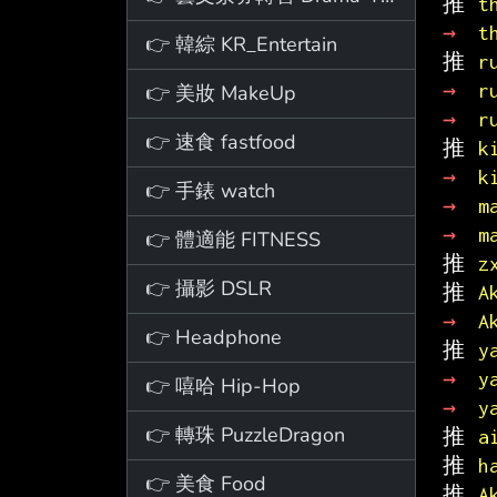
推 
t
→ 
t
👉 韓綜 KR_Entertain
推 
r
→ 
r
👉 美妝 MakeUp
→ 
r
👉 速食 fastfood
推 
k
→ 
k
👉 手錶 watch
→ 
m
→ 
m
👉 體適能 FITNESS
推 
z
👉 攝影 DSLR
推 
A
→ 
A
👉 Headphone
推 
y
→ 
y
👉 嘻哈 Hip-Hop
→ 
y
👉 轉珠 PuzzleDragon
推 
a
推 
h
👉 美食 Food
推 
A