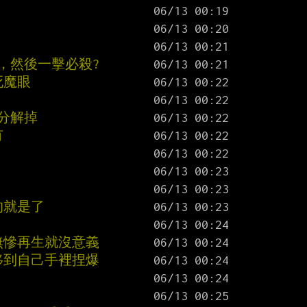
積，然後一擊必殺?
死魔眼
分解掉
有
的就是了
無慘再生就沒意義
移到自己手裡捏爆