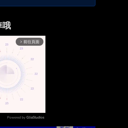
掉哦
前往頁面
arrow_forward_ios
Powered by 
GliaStudios