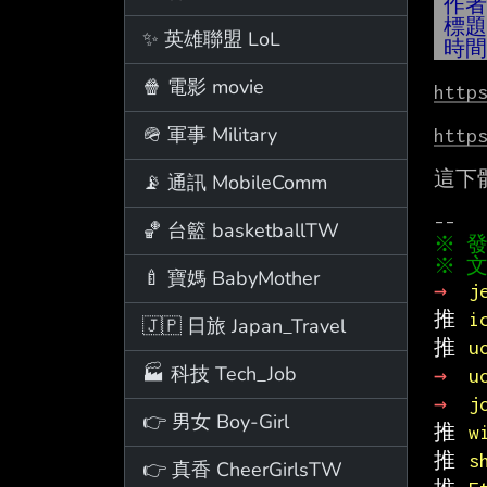
作
標
✨ 英雄聯盟 LoL
時
🍿 電影 movie
http
🪖 軍事 Military
http
這下
📡 通訊 MobileComm
🏀 台籃 basketballTW
※ 文
🍼 寶媽 BabyMother
→ 
j
推 
i
🇯🇵 日旅 Japan_Travel
推 
u
🏭 科技 Tech_Job
→ 
u
→ 
j
👉 男女 Boy-Girl
推 
w
推 
s
👉 真香 CheerGirlsTW