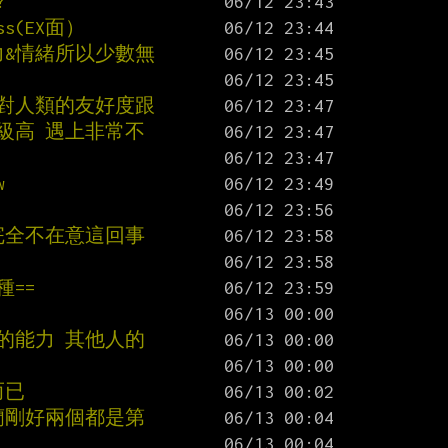
?
s(EX面）
力&情緒所以少數無
是對人類的友好度跟
級高 遇上非常不
w
完全不在意這回事
==
的能力 其他人的
而已
蘭剛好兩個都是第