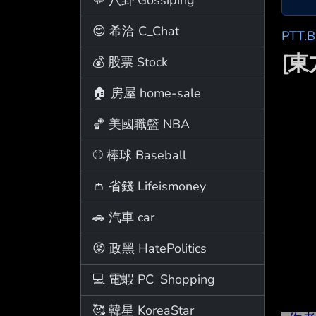
😊 希洽 C_Chat
PTT.
[
💰 股票 Stock
🏠 房屋 home-sale
🏀 美國職籃 NBA
⚾ 棒球 Baseball
👛 省錢 Lifeismoney
🚗 汽車 car
😡 政黑 HatePolitics
💻 電蝦 PC_Shopping
🥰 韓星 KoreaStar