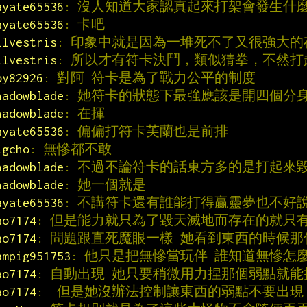
ayate65536
: 沒人知道大家認真起來打架會發生什
ayate65536
: 卡吧
ilvestris
: 印象中就是因為一堆死不了又很強大的
ilvestris
: 所以才有符卡決鬥，類似猜拳，不然打
oy82926
: 對阿 符卡是為了戰力公平的制度
hadowblade
: 她符卡的狀態下最強應該是開四個分
hadowblade
: 在揮
ayate65536
: 偏偏打符卡芙蘭也是前排
igcho
: 無慘都不敢
hadowblade
: 不過不論符卡的話東方多的是打起來
hadowblade
: 她一個就是
ayate65536
: 不講符卡還有誰能打得贏靈夢也不好
ao7174
: 但是能力就只為了毀天滅地而存在的就只
ao7174
: 問題跟直死魔眼一樣 她看到東西的時候
ampig951753
: 他只是把無慘當玩伴 誰知道無慘怎
ao7174
: 自動出現 她只要稍微用力捏那個弱點就
ao7174
:  但是她沒辦法控制讓東西的弱點不要出現