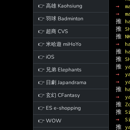
👉 高雄 Kaohsiung
→ 
m
→ 
m
👉 羽球 Badminton
推 
h
推 
S
👉 超商 CVS
推 
N
👉 米哈遊 miHoYo
→ 
h
推 
h
👉 iOS
推 
S
推 
y
👉 兄弟 Elephants
→ 
y
→ 
y
👉 日劇 Japandrama
推 
h
👉 玄幻 CFantasy
→ 
y
推 
Z
👉 ES e-shopping
推 
S
→ 
S
👉 WOW
推 
y