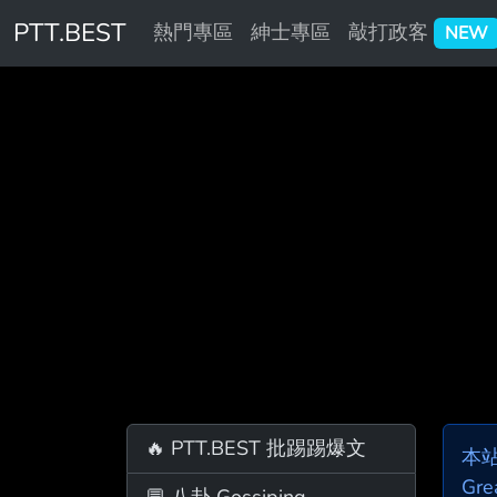
PTT.BEST
熱門專區
紳士專區
敲打政客
NEW
🔥 PTT.BEST 批踢踢爆文
本
Gre
💬 八卦 Gossiping