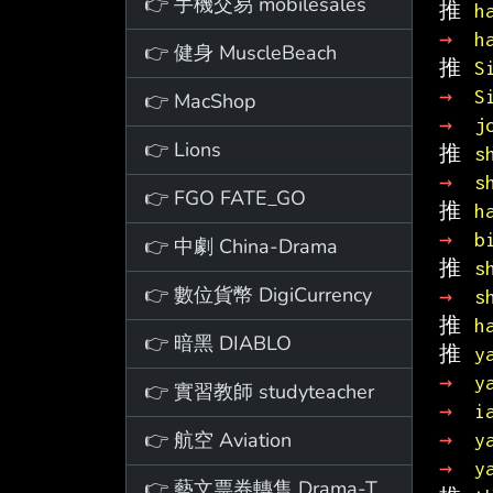
👉 手機交易 mobilesales
推 
h
→ 
h
👉 健身 MuscleBeach
推 
S
→ 
S
👉 MacShop
→ 
j
👉 Lions
推 
s
→ 
s
👉 FGO FATE_GO
推 
h
→ 
b
👉 中劇 China-Drama
推 
s
👉 數位貨幣 DigiCurrency
→ 
s
推 
h
👉 暗黑 DIABLO
推 
y
→ 
y
👉 實習教師 studyteacher
→ 
i
👉 航空 Aviation
→ 
y
→ 
y
👉 藝文票券轉售 Drama-Ticket