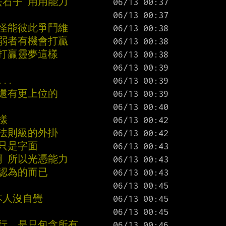
丟石子 用用能力
妖怪能彼此爭鬥維
讓弱者有機會打贏
打贏靈夢這樣
..
 還有更上位的
樣
法則級的外掛
只是字面
啊 所以光憑能力
人認為的而已
本人沒自覺
飛行，是只包含所有