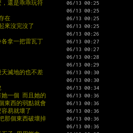
麼，還是乖乖玩符
存在
起來沒完沒了
身各拿一把雷瓦丁
毀天滅地的也不差
說
有她一個 而且她的
那個東西的弱點就會
麼容易就壞了
能把那個東西破壞掉