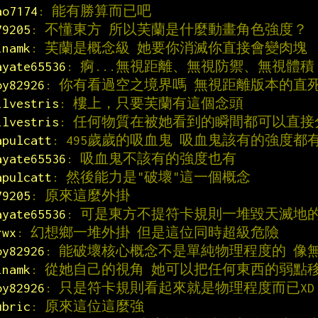
ao7174
: 能有勝算而已吧
79205
: 不懂東方 所以芙蘭是什麼動畫角色強度？
inamk
: 芙蘭是概念級 她要你消滅你直接會變肉塊
ayate65536
: 痾...無視距離、無視防禦、無視體
oy82926
: 你有看過空之境界嗎 無視距離版本的直
ilvestris
: 樓上，只要芙蘭有這個念頭
ilvestris
: 任何物質在被她看到的瞬間都可以直接
apulcatt
: 495歲歲的吸血鬼 吸血鬼該有的強度都
ayate65536
: 吸血鬼不該有的強度也有
apulcatt
: 然後能力是"破壞"這一個概念
79205
: 原來這麼外掛
ayate65536
: 可是東方不提符卡規則一堆毀天滅地
rwx
: 幻想鄉一堆外掛 但是這位同時超級危險
oy82926
: 能破壞核心概念不是單純物理程度的 像
inamk
: 從她自己的視角 她可以把任何東西的弱點
oy82926
: 只是符卡規則看起來就是物理程度而已XD
ubric
: 原來這位這麼強