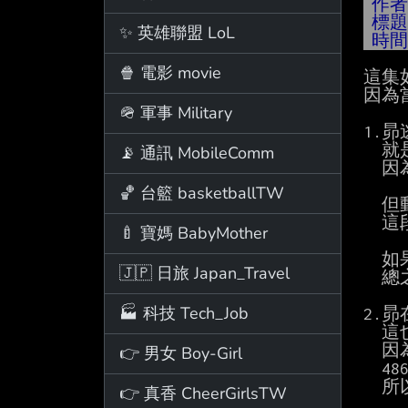
作
標
✨ 英雄聯盟 LoL
時
🍿 電影 movie
這集
因為
🪖 軍事 Military
1.
  就是486被沙蚯蚓甩至空中時，夜空完全看不到星星，486認為他被自己(星星)拋棄了。

📡 通訊 MobileComm
  因為"昴"這個名字的由來就是來自星星，這裡普遍被認為是動畫的一個錯誤。

🏀 台籃 basketballTW
  但動畫為什麼要這麼改，也有一種說法，那就是後來486發現塔內人全死了。

  這段原作中有寫到：死者鮮血都流滿地板乾涸，至少經過數小時至十幾小時。

🍼 寶媽 BabyMother
　如
🇯🇵 日旅 Japan_Travel
　總
🏭 科技 Tech_Job
2.
　這
　因
👉 男女 Boy-Girl
  486實際上穿過了四道門，在原作是用"旁白"形式告訴讀者的，486並沒有說。

  所以是錯誤或是動畫故意要藏，也是很難說的準。

👉 真香 CheerGirlsTW