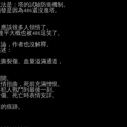
法是：塔的試驗防衛機制。

應該很多人領悟了。

論，作者也沒解釋。

撕裂傷、血量溢滿通道，

開。

情扭曲，死前充滿憎恨。

犯人戰鬥到最後一刻。

傷、死亡時表情安詳。

的痕跡。
