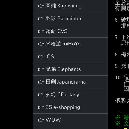
至於
👉 高雄 Kaohsiung
有興
👉 羽球 Badminton
6.
　那
👉 超商 CVS
7.
　原
👉 米哈遊 miHoYo
8.
👉 iOS
9.
👉 兄弟 Elephants
10
👉 日劇 Japandrama
   作者在這部份真的玩的很花，在真相未明前看不懂也不用太在意。

   因為當初在追原作時就沒幾個人搞的懂，長月老賊的腦迴路就是這樣。

👉 玄幻 CFantasy
抱歉
👉 ES e-shopping
👉 WOW
※ 文