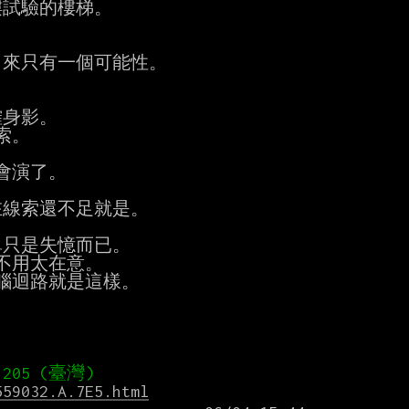
試驗的樓梯。

來只有一個可能性。

身影。

。

會演了。

線索還不足就是。

單只是失憶而已。

559032.A.7E5.html