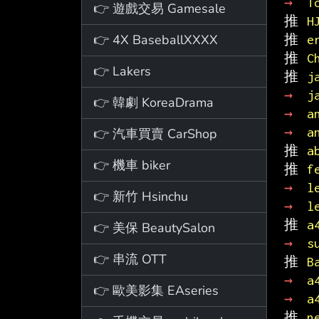
→ 
T
👉 遊戲交易 Gamesale
推 
H
👉 4X BaseballXXXX
推 
e
推 
C
👉 Lakers
推 
j
→ 
j
👉 韓劇 KoreaDrama
→ 
a
→ 
a
👉 汽車買賣 CarShop
推 
a
👉 機車 biker
推 
f
→ 
l
👉 新竹 Hsinchu
→ 
l
推 
a
👉 美保 BeautySalon
→ 
s
👉 串流 OTT
推 
B
→ 
a
👉 歐美影集 EAseries
→ 
a
推 
n