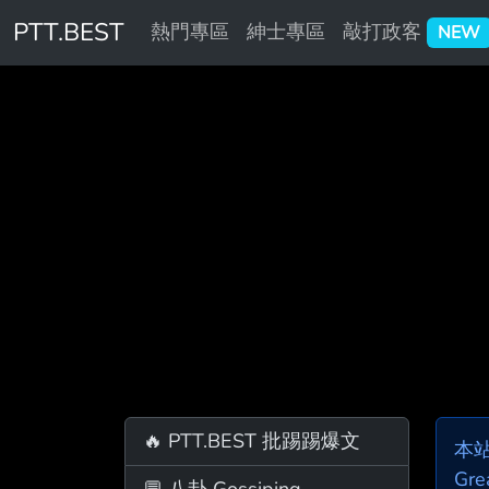
PTT.BEST
熱門專區
紳士專區
敲打政客
NEW
🔥 PTT.BEST 批踢踢爆文
本
Gre
💬 八卦 Gossiping