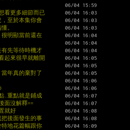
為想看更多細節而已
況，至於本集你會
搞懂。
 很明顯當前還在
是有先等待時機才
就看起來很早就離開
 當年真的棄對了
D
點.重點就是鋪成
後面沒解釋==
置就好
就把後面發生的事
會特地花篇幅跟你