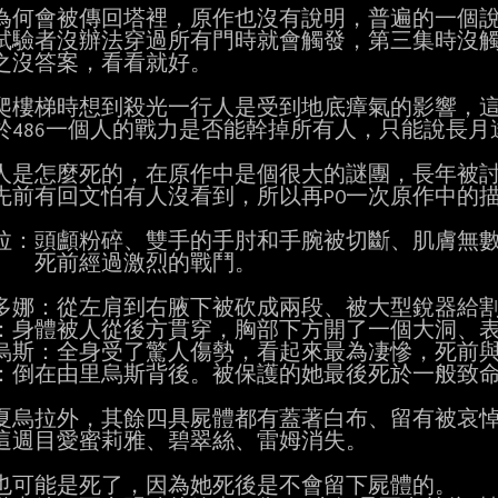
昴為何會被傳回塔裡，原作也沒有說明，普遍的一個說
昴爬樓梯時想到殺光一行人是受到地底瘴氣的影響，這
眾人是怎麼死的，在原作中是個很大的謎團，長年被討
拉：頭顱粉碎、雙手的手肘和手腕被切斷、肌膚無數
過激烈的戰鬥。

多娜：從左肩到右腋下被砍成兩段、被大型銳器給割
：身體被人從後方貫穿，胸部下方開了一個大洞、表
烏斯：全身受了驚人傷勢，看起來最為凄慘，死前與
：倒在由里烏斯背後。被保護的她最後死於一般致命
夏烏拉外，其餘四具屍體都有蓋著白布、留有被哀悼
這週目愛蜜莉雅、碧翠絲、雷姆消失。

也可能是死了，因為她死後是不會留下屍體的。
