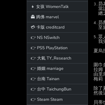
3.
👧 女孩 WomenTalk
  當試驗者沒辦法穿過所有門時就會觸發，第三集時沒觸發是因為486還沒進塔。

  總之沒答案，看看就好。

👻 媽佛 marvel
4.
💳 卡版 creditcard
  至於486一個人的戰力是否能幹掉所有人，只能說長月達平大概也被486逗笑了。

5.
👉 NS NSwitch
  我先前有回文怕有人沒看到，所以再PO一次原作中的描述：

👉 PS5 PlayStation
夏烏
        死前經
👉 大氣 TY_Research
圍巾
👉 婚姻 marriage
拉姆
由里
👉 台南 Tainan
梅莉
除了
👉 台中 TaichungBun
然後
👉 Steam Steam
貝蒂