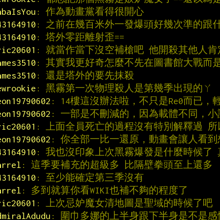
abaIsYou
: 作為動畫黨看得很開心
43164910
: 之前在幾百米外一發爆頭好幾次準的跟
43164910
: 塔外零距離射歪==
ric20601
: 就當作當下沒空補槍吧 他開殺其他人
ames3510
: 其實我更好奇怎麼不先在圖書館大戰而
ames3510
: 還是塔外的要先抹殺
ewrookie
: 黑霧第一次物理殺人是第幾季出現的ㄚ
eon19790602
: 14樓這沒辦法啦，不只是Re0而已
eon19790602
: 一部是不刪減的，因為載體不同，
ric20601
: 上面全員死亡的過程沒有特別解釋過 
eon19790602
: 你全部一比一還原，動畫會讓人看到
43164910
: 我也沒印象上次黑霧爆發是什麼時候了
arrel
: 這季要補充的超級多 比隔壁拳頭至上還多
43164910
: 至少能確定第三季沒有
arrel
: 多到就算你看WIKI也補不夠的程度了
ric20601
: 上次忌妒魔女清地圖是聖域的時候了吧
dmiralAdudu
: 圍巾多娜的上半身跟下半身是不是感