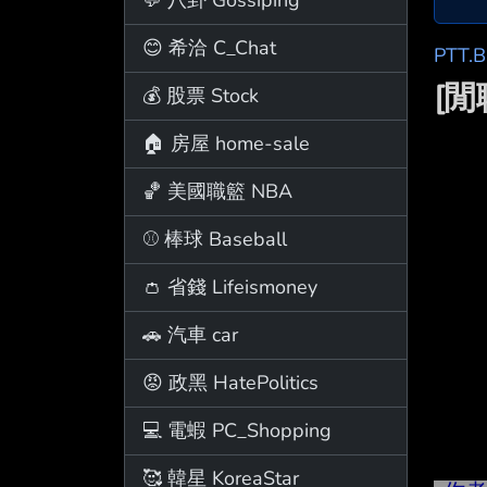
😊 希洽 C_Chat
PTT.
[閒
💰 股票 Stock
🏠 房屋 home-sale
🏀 美國職籃 NBA
⚾ 棒球 Baseball
👛 省錢 Lifeismoney
🚗 汽車 car
😡 政黑 HatePolitics
💻 電蝦 PC_Shopping
🥰 韓星 KoreaStar