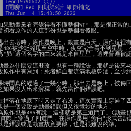
者
leon19790602 (())
題
[閒聊] Re0 四期第9話 細節補充
間
Thu Jun  4 15:43:50 2026
如果動畫黨看完覺得看不懂整個WTF，那是很正常的。
當初看原作的人這部份也是整個看傻眼。

昴逃出去塔時，原作是晚上，動畫是白天，原作這裡有
果時間真的經過了十幾小時，那出去是晚上，被傳回
之如果沒人出來解釋，就先當作個錯誤吧。

昴在掉落在地底下時又走了右邊，這次實際上穿過了四
也是一個要說是動畫錯誤但又很微妙的地方。

為原作也是486有說：這樣就是第三道門了。(動畫也