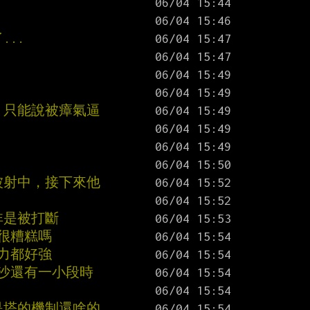
...
，只能說被瘴氣逼
被射中，接下來他
非是被打斷
很糟糕嗎
能力都好強
流沙還有一小段時
是塔的機制還啥的