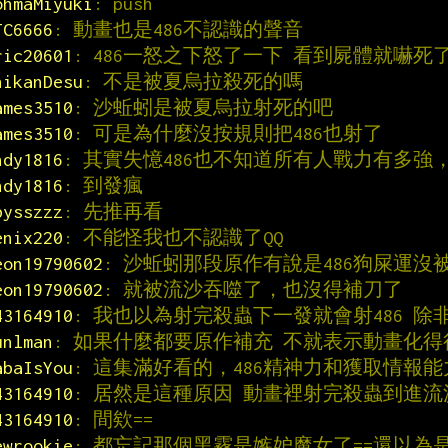
ohmaMiyuki
: push
JC6666
: 動畫也是486不認識的聲音
ric20601
: 486一怒之下怒了一下 看到屍體就嚇死了
hikanDesu
: 不是被夏烏拉殺死的嗎
ames3510
: 沙蚯蚓是被夏烏拉射死的吧
ames3510
: 可是為什麼沒按規則把486也射了
ndy1816
: 其實失憶486也不知道所有人戰力有多強
ndy1816
: 到發瘋
bysszzz
: 先推再看
enix220
: 不能怪我也不認識了QQ
eon19790602
: 沙蚯蚓那段原作有說是486狗屎運沒
eon19790602
: 就被流沙吞噬了，也沒得補刀了
43164910
: 我也以為射完殺蟲下一發就會射486 除
unlman
: 如果什麼都要原作補充 不就表示動畫化得
abaIsYou
: 這集滿好看的，486精神力和獲取情報
43164910
: 居然是這種原因 動畫裡射完殺蟲到進
43164910
: 間欸==
ewrookie
: 都忘記那個黑霧是嫉妒魔女了==還以為