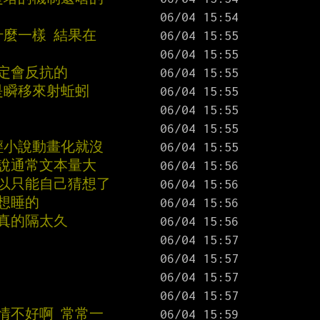
什麼一樣 結果在
肯定會反抗的
是瞬移來射蚯蚓
，輕小說動畫化就沒
小說通常文本量大
所以只能自己猜想了
想睡的
 真的隔太久
情不好啊 常常一