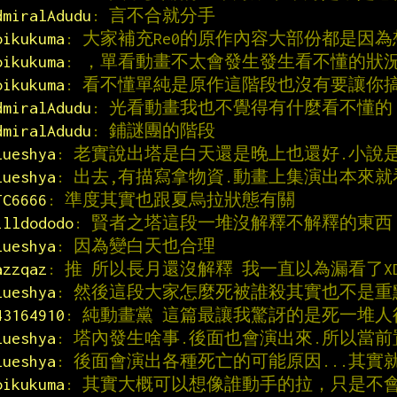
dmiralAdudu
: 言不合就分手
oikukuma
: 大家補充Re0的原作內容大部份都是因
oikukuma
: ，單看動畫不太會發生發生看不懂的狀
oikukuma
: 看不懂單純是原作這階段也沒有要讓你
dmiralAdudu
: 光看動畫我也不覺得有什麼看不懂的
dmiralAdudu
: 鋪謎團的階段
lueshya
: 老實說出塔是白天還是晚上也還好.小說
lueshya
: 出去,有描寫拿物資.動畫上集演出本來
JC6666
: 準度其實也跟夏烏拉狀態有關
illdododo
: 賢者之塔這段一堆沒解釋不解釋的東西
lueshya
: 因為變白天也合理
azzqaz
: 推 所以長月還沒解釋 我一直以為漏看了X
lueshya
: 然後這段大家怎麼死被誰殺其實也不是重
43164910
: 純動畫黨 這篇最讓我驚訝的是死一堆人
lueshya
: 塔內發生啥事.後面也會演出來.所以當前
lueshya
: 後面會演出各種死亡的可能原因...其實
oikukuma
: 其實大概可以想像誰動手的拉，只是不