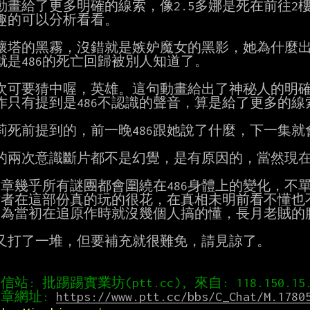
動畫給了更多明確的線索，像2.5多娜是死在前往2樓
趣的可以分析看看。

破壞塔的黑霧，沒錯就是嫉妒魔女的黑影，她為什麼出
就是486的死亡回歸被別人知道了。

下次可要猜中喔，英雄。這句動畫給出了神秘人的明確
作只有提到是486不認識的聲音，算是給了更多的線索
梅莉死前提到的，前一晚486跟她說了什麼，下一集就
昴的兩次意識斷片都不是幻覺，是有原因的，當然現在
.這章幾乎所有謎團都會圍繞在486身體上的變化，不
又打了一堆，但要補充就很難免，請見諒了。

章網址: 
https://www.ptt.cc/bbs/C_Chat/M.1780