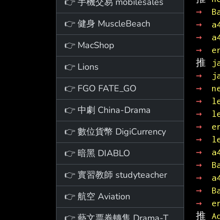
👉 手機交易 mobilesales
→ 
B
👉 健身 MuscleBeach
→ 
a
→ 
a
👉 MacShop
→ 
e
推 
j
👉 Lions
→ 
j
👉 FGO FATE_GO
→ 
n
→ 
l
👉 中劇 China-Drama
→ 
l
→ 
e
👉 數位貨幣 DigiCurrency
→ 
l
→ 
a
👉 暗黑 DIABLO
→ 
B
👉 實習教師 studyteacher
→ 
a
→ 
B
👉 航空 Aviation
→ 
e
推 
A
👉 藝文票券轉售 Drama-Ticket