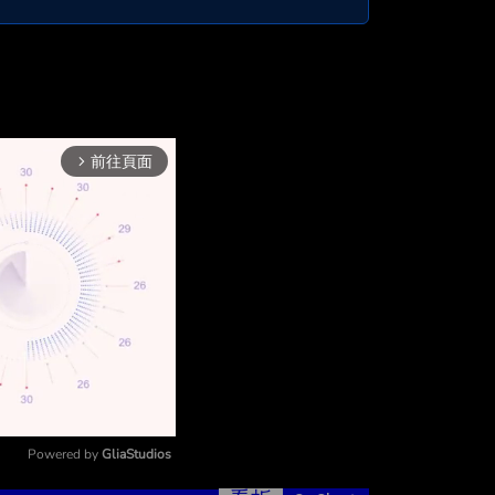
前往頁面
arrow_forward_ios
Powered by 
GliaStudios