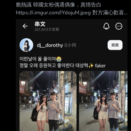
脆熱議 韓國女粉偶遇偶像，真情告白
https://i.imgur.com/IYdojuM.jpeg 對方滿心歡喜
的比了愛心 結果Faker只擺出招牌一號姿勢
https://i.imgur.com/gL33LwR.jpeg
https://i.imgur.com/88lrzLp.jpeg 之前某coser和
Faker合照也是類似場景
https://i.imgur.com/ErNQOSK.jpeg 連G搜都有
Faker 不近女色的搜尋結果 難道這就是登峰造極
者付出的代價嗎 XD -- https://i