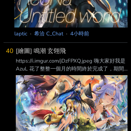
laptic
·
希洽 C_Chat
·
4小時前
40
[繪圖] 鳴潮 玄翎飛
https://i.imgur.com/jDzFPXQ.jpeg 嗨大家好我是
AzuL 花了整整一個月的時間終於完成了，期間
蠻煎熬的沒畫過內容這麼多的圖但畫完後成就感
也滿滿。 說一些我對3.5的感想，我是喜歡這個
版本的雖然在節奏上有拖沓的地方但核心的情感
我能感受得到，200年前的雲淵之役就算知道是
有去無回的戰役，玄方人們不論是為了親人、為
了這遍深愛的土地或其他理由最終都選擇挺身而
出。 損壞過，修補變好 毀滅過，重建就好 所