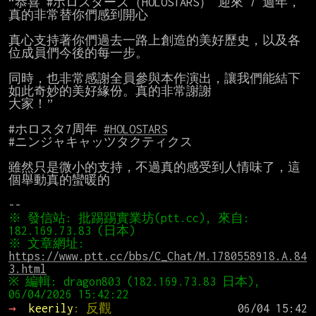
“恭喜 #ホロスターズ（HOLOSTARS） 迎來 7 週年，
真的非常替你們感到開心

真心支持著你們過去一路上創造的美好歷史，以及各
位成員們今後的每一步。

同時，也非常感謝全員參與本作演出，讓我們能結下
如此奇妙的美好緣份。真的非常謝謝

大家！”

#ホロスタ7周年 
#HOLOSTARS
#ニンジャキャッツタクティクス

雖然只是微小的支持，不過真的感受到人情味了，這
個舉動真的蠻暖的

※ 發信站: 批踢踢實業坊(ptt.cc), 來自: 
※ 文章網址: 
https://www.ptt.cc/bbs/C_Chat/M.1780558918.A.84
3.html
※ 編輯: dragon803 (182.169.73.83 日本), 
→ 
keerily
: 反觀