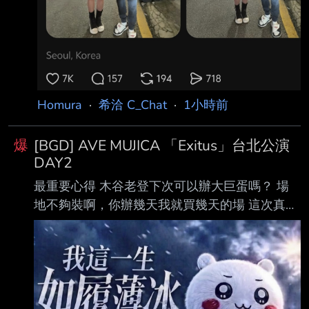
Homura
·
希洽 C_Chat
·
1小時前
爆
[BGD] AVE MUJICA 「Exitus」台北公演
DAY2
最重要心得 木谷老登下次可以辦大巨蛋嗎？ 場
地不夠裝啊，你辦幾天我就買幾天的場 這次真的
兩天都來的人才是大贏家 爽之後享受到更爽，我
只有來DAY2 覺得少爽一次，我虧了真的 從天球
大合唱開始就像台股一直在最高點下不來 現在結
束後我就像是炒翻天喝了蘑菇湯的評審 還想要更
多，太棒了，我給一萬分都不夠打