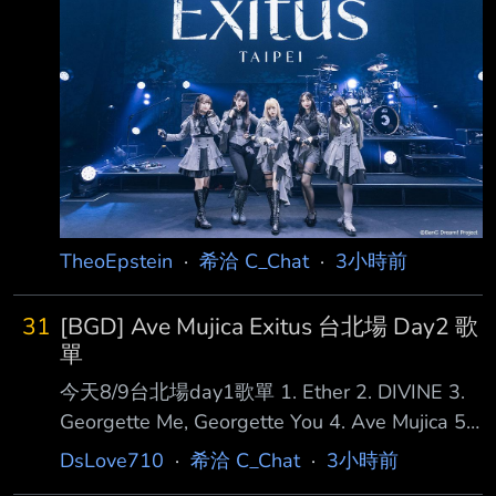
拍，再自拍，再拍團員... 給團員也是各種特寫，
拍夢以居然是先從大長腿開始入鏡，一路從腳往
上拍。 普通攝影師這樣拍有點微妙，但掌鏡的
佐佐木小姐這樣拍就是神。 繼開頭的「ようこ
そave mujicaの世界へ」。 最後謝幕的時候，先
是五人謝幕，台下包括我在內大家都在喊「あり
がとう！」 李子轉頭看了每一個團員，每個人
都點頭，確認過眼神
TheoEpstein
·
希洽 C_Chat
·
3小時前
31
[BGD] Ave Mujica Exitus 台北場 Day2 歌
單
今天8/9台北場day1歌單 1. Ether 2. DIVINE 3.
Georgette Me, Georgette You 4. Ave Mujica 5.
神さま、バカ 6. 八芒星ダンス 7. 黒のバースデ
DsLove710
·
希洽 C_Chat
·
3小時前
イ 8. Crucifix X 9. Choir ‘S’ Choir 10. Symbol II :