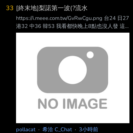
Air 11. 天球(そら)のMúsica 12. Mas?uerade
33
[終末地]梨諾第一波(?流水
Rhapsody Re?uest 13. 顔 14. Sophie 15. ‘S/’
https://i.meee.com.tw/GvRwCgu.png 台24 日27
The Way 16. KiLL
港32 中36 韓53 我看都快晚上8點也沒人發 這
次應該沒有太早吧 --
pollacat
·
希洽 C_Chat
·
3小時前