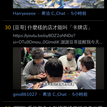
以，哪怕災難如輪迴一般上演 我們 —— 仍會做
出同樣的選擇。 如今玄方城同樣陷入危機
Harryeeeee
·
希洽 C_Chat
·
5小時前
30
[豆哥] 什麼樣的店才能叫「卡牌店」
https://youtu.be/oy8DZ2oNNDo?
si=OTu9Dmou_0GlmdiK 謝謝豆哥提醒我今天是
星期天了 豆哥也沒有否定鑑定市場或是那些專
門做鑑定的店，畢竟也是有他們大量開卡才有一
堆低版 本可撿 https://i.imgur.com/8jlw76t.jpeg
不是每間卡店都很臭，而且也有很多帥潮，望眾
知 --
gino861027
·
希洽 C_Chat
·
5小時前