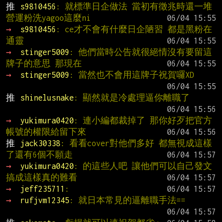
推 
s9810456
: 就標準日企做法 當初有徵兆時還一堆
營運粉洗yagoo這麼ni
→ 
s9810456
: ce才不會有什麼日企陋習 都是黑粉在
通靈
→ 
stinger5009
: 他們當時公告就很絕情沒有要留這
牌子的意思 那現在
→ 
stinger5009
: 當然也不會用這牌子祝賀囉XD
推 
shinelusnake
: 顯然就是冷處理逼你離職了
→ 
yukimura0420
: 連小編都裁掉了 那你好歹把官方
帳號的權限給留下來
推 
jack30338
: 看看cover對他們多好 都無視成這樣
了還有6個不願走
→ 
yukimura0420
: 的這些人吧 讓他們可以自己發文 
搞成這樣真的難看
→ 
jeff235711
:
→ 
rufjvm12345
: 就日本常見的逼離職手法==