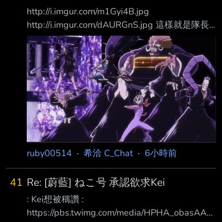
http://i.imgur.com/m1Gyi4B.jpg
http://i.imgur.com/dAURGnS.jpg 這樣就是隊長
階級 難怪死神方完全絕望 我記得一開始一護闖
屍魂界時 遇到隊長級的當時很絕望欸 還是假面
軍團純屬來搞笑的？ 明明pose都擺出來了 潮度
應該有提升才對啊.. 真的是擺拍軍團？？ --
ruby00514
·
希洽 C_Chat
·
6小時前
41
Re: [蔚藍] ねこ号 承認欲求Kei
: Kei想被稱讚 :
https://pbs.twimg.com/media/HPHA_obasAAzi