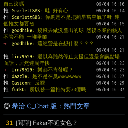
自己滾嗎
推 
Scarlett888
: 哇 好有心
推 
Scarlett888
: 你齁是不是把齁星當空氣了呀 連
個推文都要省
推 
goodhike
: 燒錢去做沒產出的球 然後本業的藝人
不管不顧 一堆畢業
→ 
goodhike
: 這經營是在想什麼？？？
推 
lin79529
: 還以為雖然停止支援但還是會講點場
面話，居然連周年快
→ 
lin79529
: 樂都不肯發喔？
推 
dazzle
: 是不是在臭wwwwwwwww
推 
Casionn
: 反觀
推 
funkD
: 所以發一篇推特要33億嗎
😊
希洽 C_Chat 版：熱門文章
31
[閒聊] Faker不近女色？