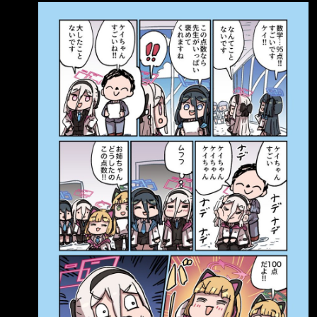
Hp.jpg : 謙虛小桃 :
https://pbs.twimg.com/media/HPMHJe5a8AA_j
E1.jpg 小桃的報告
https://x.com/nekogoing/status/208638046956
2868135
https://pbs.twimg.com/media/HPRP6jPaEAA9z
0g.jpg 桃：看啊優香，多虧了你，我考了滿分
（護貝考卷） 優：我已經聽說了喔