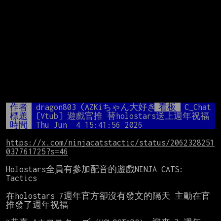
作者
dragon803 (AZKiちゃん大好き)
看板
C_Chat
標題
[Vtub] 遊戲官推 替holostars送上週年祝福
時間
Thu Jun  4 15:41:56 2026
https://x.com/ninjacatstactic/status/2062328251
037761725?s=46
Holostars全員有參加配音的遊戲NINJA CATS: 
Tactics

在holostars 7週年官方卻沒有發文的隔天 主動在官
推發了週年祝福
