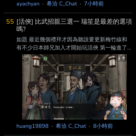
ayachyan
·
希洽 C_Chat
·
7小時前
55
[活俠] 比武招親三選一 瑞笙是最差的選項
嗎?
如題 最近幾個禮拜才因為聽說要更新梅竹線和
有不少日本師兄加入才開始玩活俠 第一輪進了
滅門跟大師兄說相聲結局，接著看攻略讀檔回武
林大會衝高戰術進西武林 第二輪達成小師妹+師
父+殺人魔結緣才知道會變成大法師 最後因為李
富貴好感衝太高只能怪味小師妹西武林結尾 第
三輪魔王線達成結緣後，讀檔回頭走病歿和子夜
寄君書 還好有先跑bad end，不然真的看完魔王
線那麼甜的結尾後應該會跑不下去
https://i.imgur.com/fbjIfDe.jpeg 雖然可能還有很
多劇情沒玩到，但現在覺得為何三師兄會把小師
huang19898
·
希洽 C_Chat
·
8小時前
妹嫁給瑞