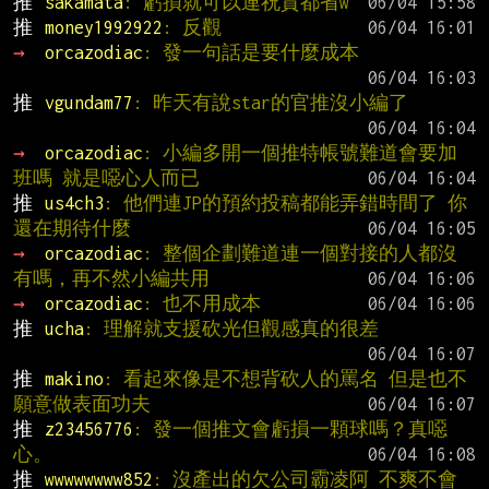
推 
sakamata
: 虧損就可以連祝賀都省w
推 
money1992922
: 反觀
→ 
orcazodiac
: 發一句話是要什麼成本
推 
vgundam77
: 昨天有說star的官推沒小編了
→ 
orcazodiac
: 小編多開一個推特帳號難道會要加
班嗎 就是噁心人而已
推 
us4ch3
: 他們連JP的預約投稿都能弄錯時間了 你
還在期待什麼
→ 
orcazodiac
: 整個企劃難道連一個對接的人都沒
有嗎，再不然小編共用
→ 
orcazodiac
: 也不用成本
推 
ucha
: 理解就支援砍光但觀感真的很差
推 
makino
: 看起來像是不想背砍人的罵名 但是也不
願意做表面功夫
推 
z23456776
: 發一個推文會虧損一顆球嗎？真噁
心。
推 
wwwwwwww852
: 沒產出的欠公司霸凌阿 不爽不會