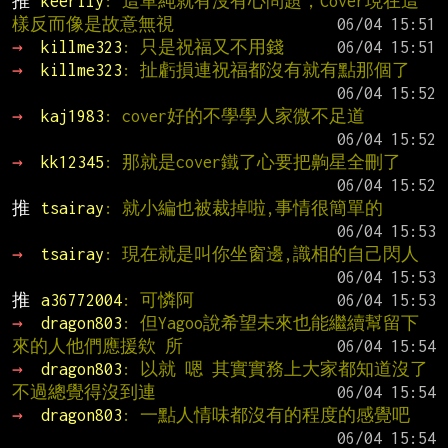
推 
keerily
: 這單純就有沒有心問題，Cover現在這
樣反而像是故意無視
→ 
killme323
: 只是祝福又不用錢
→ 
killme323
: 扯虧損連祝福都沒有就有點那個了
→ 
kaj1983
: cover好的不學學人家微不足道
→ 
kk12345
: 那就是cover鐵了心要把齁星全刪了
推 
tsairay
: 就小編也被裁掉啦,事情很簡單的
→ 
tsairay
: 現在就是叫你坐窗邊,識相的自己閃人
推 
a36772004
: 可憐阿
→ 
dragon803
: 但Yagoo說希望未來也能繼續幫留下
來的人他們應援欸 所
→ 
dragon803
: 以就 嗯 其實實務上大家都知道沒了 
不過總覺得沒到連
→ 
dragon803
: 一點人情味都沒有的程度的感覺吧