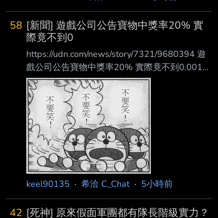
《蜘蛛人：重生日》（Spider-Man: Brand New
Day）席捲全球之際，印度一 間電影院卻上演真
58
[新聞] 遊戲公司公告寶物中獎率20% 實
實版大亂鬥。一名二刷的男性觀眾因在放映中不
際竟不到0
斷向女伴劇透，惹怒周圍 其他觀眾，雙方爭執
https://udn.com/news/story/7321/9680394 遊
迅速升級為全武行，導致整個影廳大亂，影片在
戲公司公告寶物中獎率20% 實際竟不到0.001%
網路瘋傳。 綜合NDTV等當地媒體，影片中一行
…法院判賠 2026-08-09 16:06 聯合報／ 記者
4名觀眾滿心期待前往觀賞這部漫威新片，入座
袁志豪 ／台南即時報導 莫姓男子參加遊戲公司
後發現旁 邊坐著一對男女，未料這名男子已事
推出的抽寶物活動，見公告抽中機率高達百分之
先看過一次
20，他花費3190元 、抽了65次，竟只中1次，
計算機率僅有百分之0.00082；他提告要求退費
並賠償精神損失 共3萬元，法院認定抽取機率與
公告相差甚遠，應退還莫2540元，但駁回精神
慰撫金。可 上訴。 莫姓男子向台南地院台南簡
keel90135
·
希洽 C_Chat
·
5小時前
42
[死神] 原來假面軍團都有隊長階級實力？