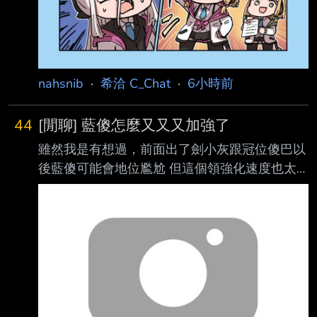
nahsnib
·
希洽 C_Chat
·
6小時前
44
[閒聊] 藍傻怎麼又又又加強了
雖然我是有想過，前面出了劍小灰跟冠位傻巴以
後藍傻可能會地位尷尬 但這個領強化速度也太
快了吧= = https://i.verb.tw/SxrL0JeE.jpg 劍職現
在就有個綠卡劍在PU可以更強化欸 這種鬼轉到
底哪招啊笑死 ---- Sent from BePTT on my
iPhone 17 --