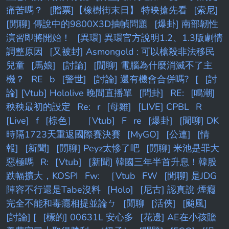
痛苦嗎？
[贈票]【橡樹街末日】 特映搶先看
[索尼]
[閒聊] 傳說中的9800X3D抽幀問題
[爆卦] 南部韌性
演習即將開始！
[異環] 異環官方說明1.2、1.3版劇情
調整原因
[又被封] Asmongold : 可以槍殺非法移民
兒童
[馬娘]
[討論]
[閒聊] 電腦為什麼消滅不了主
機？
RE
b
[警世]
[討論] 還有機會合併嗎?
[
[討
論] [Vtub] Hololive 晚間直播單
[問卦]
RE:
[鳴潮]
秧秧最初的設定
Re:
r
[母雞]
[LIVE] CPBL
R
[Live]
f
[棕色］
［Vtub]
F
re
[爆卦]
[閒聊] DK
時隔1723天重返國際賽決賽
[MyGO]
[公連]
[情
報]
[新聞]
[閒聊] Peyz太慘了吧
[閒聊] 米池是罪大
惡極嗎
R:
[Vtub]
[新聞] 韓國三年半首升息！韓股
跌幅擴大，KOSPI
Fw:
［Vtub
FW
[閒聊] 是JDG
陣容不行還是Tabe沒料
[Holo]
[尼古] 認真說 煙癮
完全不能和毒癮相提並論ㄅ
[閒聊
[活俠]
[颱風]
[討論] [
[標的] 00631L 安心多
[花邊] AE在小孩贍