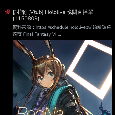
爆
[討論] [Vtub] Hololive 晚間直播單
(1150809)
資料來源：https://schedule.hololive.tv/ 綺綺羅羅
薇薇 Final Fantasy VII
https://www.youtube.com/watch?
v=e8nrouHntp4 輪堂千速 Final Fantasy VI
https://www.youtube.com/watch?
v=2GsZMyzsAO4 白上フブキ Hololive Dreams
https://www.youtube.com/watch?
v=LmybP56Sq0w 星街すいせい （同上）
https:/