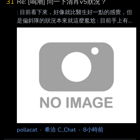
31
Re: [鳴潮] 問一下清宵v5狀況？
: 目前看下來，好像就比醫生好一點的感覺，但
是偏斜隊的狀況本來就這麼尷尬 : 目前手上有
400抽，還可以換2鏈，但是清宵的狀況怎麼樣
都讓人感覺直接去等狐狸上3 鏈? : 還比較有cp值
: 更何況狐狸還有鎖冥要抽 : 有拉表仙人簡評清
宵狀況嗎 來源強度吧
https://i.meee.com.tw/o88xwRC.png
https://i.meee.com.tw/jbEdza9.png
https://i.meee.com.tw/ZqWsQD3.png
https://i.meee.com.tw/T01
pollacat
·
希洽 C_Chat
·
8小時前