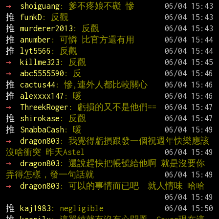
→ 
shoiguang
: 爹不疼娘不礙 慘
推 
funkD
: 反觀
推 
murderer2013
: 反觀
推 
anumber
: 可憐 比官方還有用
推 
lyt5566
: 反觀
→ 
killme323
: 反觀
→ 
abc5555590
: 反
推 
cactus44
: 慘,連外人都比較關心
推 
alexxxx147
: 暖
→ 
ThreekRoger
: 虧損的又不是他們==
推 
shirokase
: 反觀
推 
SnabbaCash
: 暖
→ 
dragon803
: 我覺得虧損跟發一個祝週年快樂應該
沒啥衝突 昨天Astel
→ 
dragon803
: 還說趕快把帳號給他啊 就是沒要你
弄得怎樣，發一句話就
→ 
dragon803
: 可以的事情而已吧  就人情味 哈哈
推 
kaj1983
: negligible