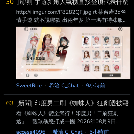
30
[閒聊] 手遊新角人氣榜直接登頂代表什麼
http://i.imgur.com/P8282QF.jpg rt 某台產3d色
情手遊 就不說哪款 出兩年多 第一名有特殊服裝
的樣子 而新角前版本剛出 人氣直接登頂 這通常
代表 1. 新角色塑造成功 2. 那麼多舊角都塑造失
敗 玩家沒一個記的 3. 她真的很大
http://i.imgur.com/l3lfO1W.jpg 4. 呃對 她真的很
----- Sent from JPTT on my Samsung SM-
S9380. -- 慾神幻想 那其實是第12名 我也覺得
不錯 可惜在這遊戲的社群各種歧視
SweetRice
·
希洽 C_Chat
·
9小時前
63
[新聞] 印度男二刷《蜘蛛人》狂劇透被毆
看《蜘蛛人》變全武行！印度男「二刷狂劇
透」 觀眾暴怒打成一團 2026年08月9日
14:53 記者陳宛貞／綜合外電報導 漫威最新大作
access4096
·
希洽 C_Chat
·
5小時前