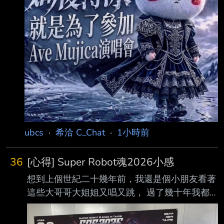
https://i.imgur.com/4LD1V59.jpeg
https://i.imgur.com/AotP9Po.jpeg 早上還在大暴
雨，一直撐到下午三點半我才從台北騎車出發 但
真的天祐母雞卡，四點多
ubcs
·
希洽 C_Chat
·
1小時前
36
[心得] Super Robot魂2026小感
想到上個世紀二十幾年前，我還是個小朋友看著
這些大哥哥大姐姐又唱又跳， 過了幾十年我都
變成中年阿北了， 這些人的歌聲以及舉手投足
的肢體動作還是讓我感覺他們就像當年的大哥哥