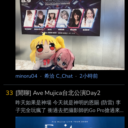
大姐姐一樣。 詳細歌單晚一點再來記一下，
MIQ大姐除了定番的丹拜因、0083、重戰機，
這次還加碼cover了殘酷天使，身為這次最老牌
的成員，71歲了還是中氣十足。 堀江美都子大
姐唱了波羅五號，未來機器人，然後兩人合唱六
神合體 影山長老當然固定的HEATS、FIRE
WARS，還有果醬三人組的新蓋特，還翻唱G鋼
彈的Fly in the s
minoru04
·
希洽 C_Chat
·
2小時前
33
[閒聊] Ave Mujica台北公演Day2
昨天如果是神場 今天就是神明的恩賜 (防雷) 李
子完全玩瘋了 衝過去把攝影師的Go Pro搶過來
拍全團，團員也很有默契通通圍在鼓手前面。
就看攝影師佐佐木李子小姐自拍，拍團員，環景