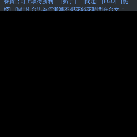
養費官司上取得勝利
［奶子］
[問題]
[FGO]
[妮
姬]
[問卦] 台男為何漸漸不想花錢花時間在台女上
[終末]
[內鬼]
[棕色]
[無職]
[異環]
[請益]
[鬼滅]
[鳴潮]
[黑特]
快訊／
[討論] [Vt
[蔚藍]新舊
[LIVE] CPBL例行賽
[Holo] Hololive Dreams已開服
[閒聊] 七月手遊營收
[情報] Siegel：追求苦命的剩下
湖人
[閒聊] 朗報！羅傑再度進監獄！
[閒聊] 終末地
基建這次算簡化...嗎?
[閒聊] 雅迪絕區零聯動 COSER
出裝秧秧引社群議論
[新聞] 藍營AI深偽賴清德影片
民進黨：假冒元首
[情報] Windhorst：LBJ不在乎拖
延聯盟的賽程
[閒聊] NV顯卡經通路證實最多漲
20%！
[情報
[漫畫]
[發錢]
[白銀]
[購機]
[轉
播]
[鐵道]
[開戰]
[閒聊]
[分享］
[討論] [V
[閒
聊] Josh
PTT.BEST 批踢踢爆文 © 2026
本站與批踢踢官方無關！由粉絲整理製作！目標是讓年輕族群，也能