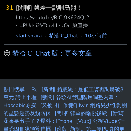
31
[閒聊] 就差一點啊鳥熊！
https://youtu.be/BICt9K624Qc?
si=PUdsi2VDnvLLszOn 原直播
https://www.youtube.com/live/3j_Vk9KgDD4?
starfishkira
·
希洽 C_Chat
·
10小時前
si=DeNBpqlEIRrjOc-8 日文 MOD 還沒轉正 直
播會有比較麻煩的問題要處理 就差一點啊鳥
😊
希洽 C_Chat 版：更多文章
熊！ 差一點就讓你齁大 V 開台玩活俠傳了啊！ -
-
熱門搜尋
：
Re
[新聞] 賴總統：最低工資再調將破3
萬元 請上市櫃
[新聞] 谷歌AI管理階層調整內幕：
Hassabis原擬
[又被封]
[閒聊] Iwin 網路兒少性剝削
的型態趨勢及預防保
[閒聊] 韓華的蟠桃後續
[新聞]
蘋果要出手了？爆料：iPhone
[Vtub] 公視Vtuber計
畫恐因刪凍預算停擺
[蔚藍] 新制追第二隻PU真的更