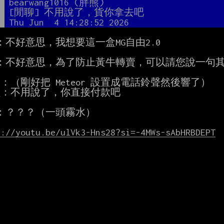
者
bearwang1016 (胖熊)
題
[閒聊] 不用說了，貨你拿去吧
間
Thu Jun  4 14:28:52 2026
：不好意思，我想要這一盒MG自由2.0

：不好意思，為了防止黃牛轉賣，可以請您說一句其
：（剛好把 Meteor 設置成電話鈴聲然後響了）

：？？？（一頭霧水）

s://youtu.be/ulVk3-Hns28?si=-4MWs-sAbHRBDEPT