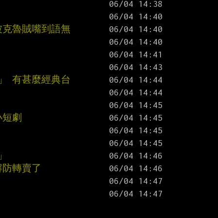
被克魯賊嘴到語無
」 有甚麼經典台
小短劇
」
解防轉賣了