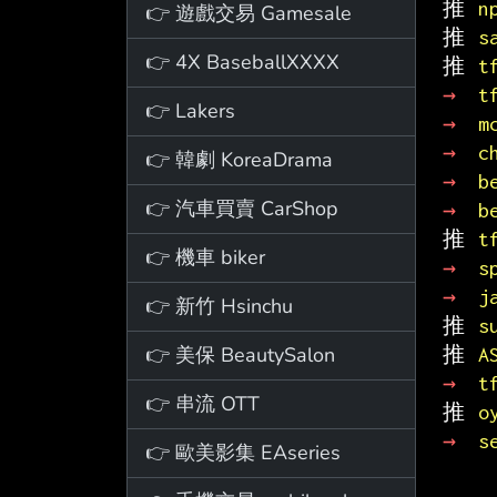
推 
n
👉 遊戲交易 Gamesale
推 
s
👉 4X BaseballXXXX
推 
t
→ 
t
👉 Lakers
→ 
m
→ 
c
👉 韓劇 KoreaDrama
→ 
b
👉 汽車買賣 CarShop
→ 
b
推 
t
👉 機車 biker
→ 
s
→ 
j
👉 新竹 Hsinchu
推 
s
👉 美保 BeautySalon
推 
A
→ 
t
👉 串流 OTT
推 
o
→ 
s
👉 歐美影集 EAseries