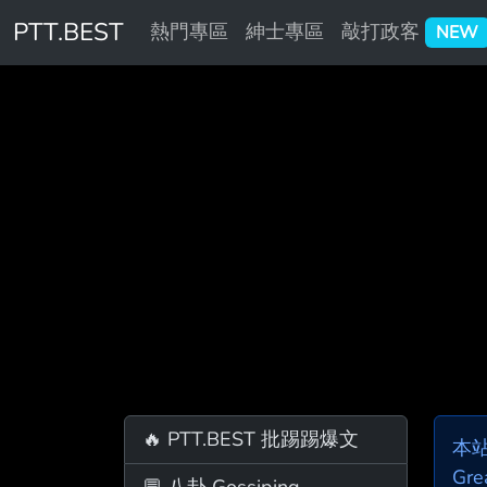
PTT.BEST
熱門專區
紳士專區
敲打政客
NEW
🔥 PTT.BEST 批踢踢爆文
本
Gre
💬 八卦 Gossiping