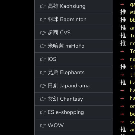
→ 
q
👉 高雄 Kaohsiung
推 
w
👉 羽球 Badminton
推 
b
推 
a
👉 超商 CVS
推 
T
推 
r
👉 米哈遊 miHoYo
→ 
T
👉 iOS
→ 
n
推 
t
👉 兄弟 Elephants
→ 
t
推 
h
👉 日劇 Japandrama
→ 
h
→ 
h
👉 玄幻 CFantasy
→ 
o
👉 ES e-shopping
→ 
b
→ 
s
👉 WOW
推 
a