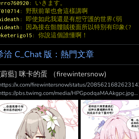
erro760920
: いきます。
f010714
: 野獸前輩也會這樣講啊
aideath
: 即使如此我還是有想守護的世界(弱
aideath
: 因為接在骷髏賊後面所以特別有印象(?
eketerigo15
: 你說這個誰懂啊！
希洽 C_Chat 版：熱門文章
[蔚藍] 咪卡的蛋 （firewintersnow)
https://x.com/firewintersnow/status/20856216826
https://pbs.twimg.com/media/HPGpodqaMAAkgpc.jpg
https://pbs.twimg.com/media/HPGppGFbIAAyDHB.jpg
https://pbs.twimg.com/media/HPGpprDaIAAKwdq.jpg
https://pbs.twimg.com/media/HPGpqRRacAErkty.jpg ht