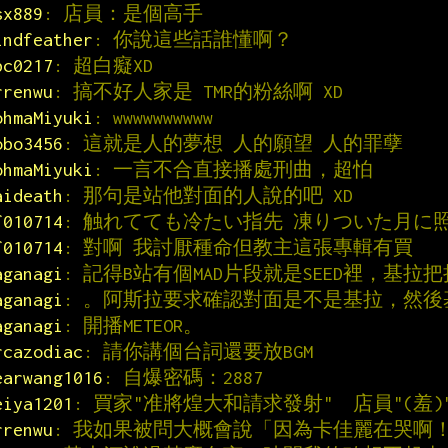
sx889
: 店員：是個高手
indfeather
: 你說這些話誰懂啊？
bc0217
: 超白癡XD
rrenwu
: 搞不好人家是 TMR的粉絲啊 XD
ohmaMiyuki
: wwwwwwwwww
obo3456
: 這就是人的夢想 人的願望 人的罪孽
ohmaMiyuki
: 一言不合直接播處刑曲，超怕
aideath
: 那句是站他對面的人說的吧 XD
f010714
: 触れてても冷たい指先 凍りついた月に
f010714
: 對啊 我討厭種命但教主這張專輯有買
aganagi
: 記得B站有個MAD片段就是SEED裡，基拉把
aganagi
: 。阿斯拉要求確認對面是不是基拉，然
aganagi
: 開播METEOR。
rcazodiac
: 請你講個台詞還要放BGM
earwang1016
: 自爆密碼：2887
eiya1201
: 買家"准將煌大和請求發射"  店員"(羞)
rrenwu
: 我如果被問大概會說「因為卡佳麗在哭啊