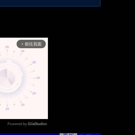
前往頁面
arrow_forward_ios
Powered by 
GliaStudios