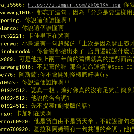
yaji5566
: 
https://i.imgur.com/ZkOE1KV.jpg
 你
earwang1016
: 都忘了這句，因為「分身是要這樣
rporing
: 你說這個誰懂啊！！
olanco
: 你說這個誰懂啊
ire32221
: 卡佳里正在哭啊
rrenwu
: 小鳥還有一句超酸的「上次是因為開正義
hinobunodok
: 你音響都抬出來了 店員還能說什麼
sx889
: 可是他換上兩三年前的舊機就真的把對面當
earwang1016
: 不是舊的喔 那台是命運鋼彈Spec II
pc776
: 阿斯蘭:你不會開別怪機體好嗎(ry
a1052v
: 你說這個誰懂啊!!
101924512
: 認真一想，煌好像真的沒有足夠言簡
101924512
: 他說的名台詞?
101924512
: 先不提種F劇場版的話?
irgo
: 卡加利在哭啊
erro760920
: 他是買自由不是買天帝，不能說那句
erro760920
: 基拉和阿姆羅有一句共通的台詞，他