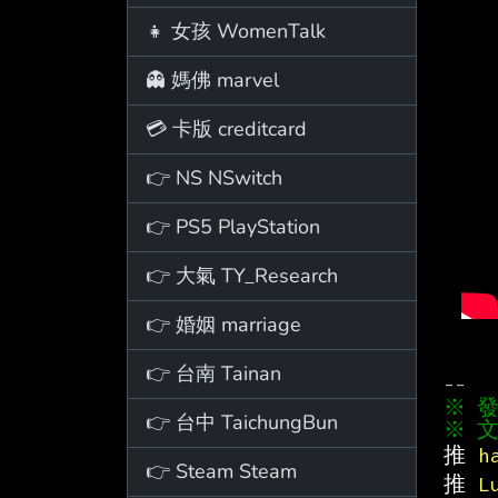
👧 女孩 WomenTalk
👻 媽佛 marvel
💳 卡版 creditcard
👉 NS NSwitch
👉 PS5 PlayStation
👉 大氣 TY_Research
👉 婚姻 marriage
👉 台南 Tainan
👉 台中 TaichungBun
※ 文
推 
h
👉 Steam Steam
推 
L