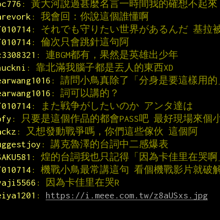
pc776
: 黃大河說過甚麼名言一時間我的確想不起來
arevork
: 我會回：你說這個誰懂啊
f010714
: それでも守りたい世界があるんだ 基拉
f010714
: 倫次只會跳針這句阿
c3308321
: 連BGM都有，果然是英雄出少年
huckni
: 靠北滿我腦子都是丟人的東西XD
earwang1016
: 請問小鳥真除了「分身是要這樣用的
earwang1016
: 詞可以講的？
f010714
: また戦争がしたいのか アンタ達は
pfy
: 只要是這個作品的都會PASS吧 最好現場來個
ackz
: 又想發動戰爭嗎，你們這些傢伙 這個阿
uggestjoy
: 講克魯澤的台詞中二感爆表
SAKU581
: 煌的台詞我也只記得「因為卡佳里在哭啊
f010714
: 機戰小鳥最常講這句 看個機戰影片就破
yaji5566
: 因為卡佳里在哭R
eiya1201
: 
https://i.meee.com.tw/z8aUSxs.jpg