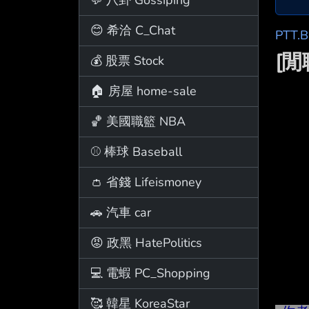
😊 希洽 C_Chat
PTT.
[
💰 股票 Stock
🏠 房屋 home-sale
🏀 美國職籃 NBA
⚾ 棒球 Baseball
👛 省錢 Lifeismoney
🚗 汽車 car
😡 政黑 HatePolitics
💻 電蝦 PC_Shopping
🥰 韓星 KoreaStar