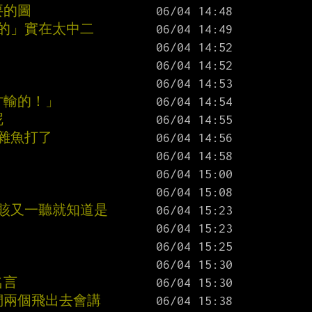
要的圖
用的」實在太中二
才輸的！」
呢
雜魚打了
意賅又一聽就知道是
名言
們兩個飛出去會講