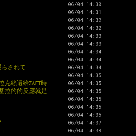
照らされて
拉克絲還給ZAFT時
後基拉的的反應就是
"
！」