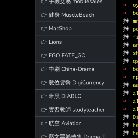
👉 手機交易 mobilesales
→ 
o
→ 
b
👉 健身 MuscleBeach
推 
m
👉 MacShop
推 
p
推 
f
👉 Lions
推 
a
推 
s
👉 FGO FATE_GO
推 
q
👉 中劇 China-Drama
→ 
b
→ 
n
👉 數位貨幣 DigiCurrency
推 
a
推 
z
👉 暗黑 DIABLO
→ 
z
→ 
z
👉 實習教師 studyteacher
推 
D
👉 航空 Aviation
推 
h
推 
h
👉 藝文票券轉售 Drama-Ticket