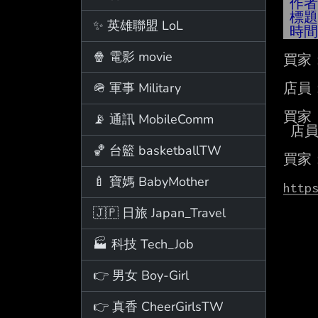
作
標
✨ 英雄聯盟 LoL
時
🍿 電影 movie
買家
🪖 軍事 Military
店員
買家 
📡 通訊 MobileComm
 店員：不用說了，你直接付款吧

🏀 台籃 basketballTW
買家
🍼 寶媽 BabyMother
http
🇯🇵 日旅 Japan_Travel
🏭 科技 Tech_Job
👉 男女 Boy-Girl
👉 真香 CheerGirlsTW