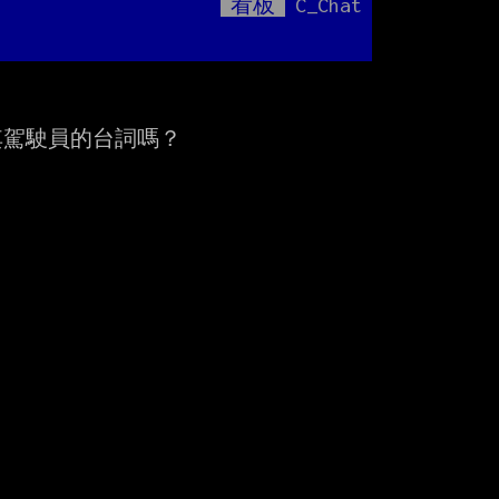
看板
C_Chat
Mute
駕駛員的台詞嗎？
