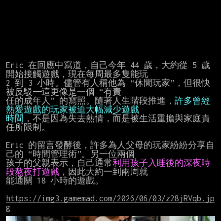
Eric 在回應中寫道，自己今年 44 歲，大約從 5 歲
開始接觸遊戲，現在每周最多隻能玩

2 到 3 小時。儘管有人稱他為 “休閒玩家”，但很快
被反駁——這更像是一個 “有責

任的成年人” 的寫照。隨著人生階段推進，
許多曾經
時間
，不是因為失去熱情，而是被生活重擔與家庭責
任所限制。

Eric 的留言發酵後，許多為人父母的玩家紛紛分享自
己的 “時間管理術”。另一位兩個

孩子的父親表示，自己通常
利用孩子入睡後的深夜時
段熬夜打遊戲
，因此大約一到兩周就

能通關 18 小時的遊戲。

https://img3.gamemad.com/2026/06/03/z28jRVqb.jp
g