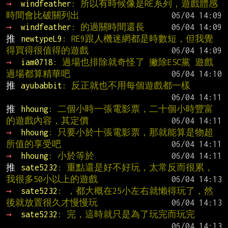
→ 
windfeather
: 所以有時候像是RE系列，遊戲體感
時間會比破關列出
→ 
windfeather
: 的過關時間還長
推 
newtypeL9
: RE9跟人機迷網都是時數短，但我覺
得買得很值得的遊戲
→ 
iam0718
: 過場也排除就奇怪了 撇除ESC黨 遊戲
過場都算精華吧
推 
ayubabbit
: 反正就也不用每個遊戲都一樣
推 
hhoung
: 二個小時一張電影票，二十個小時豐富
的遊戲內容，其定價
→ 
hhoung
: 只要小於十張電影票，那就能算是物超
所值的享受吧
→ 
hhoung
: 小於等於
推 
sate5232
: 重點還是好不好玩，太常反而很累，
我很多50小以上的遊戲
→ 
sate5232
: ，都大概在25小左右就懶得玩了，然
後就放置很久才慢慢玩
→ 
sate5232
: 完，這時就只是為了玩完而玩完