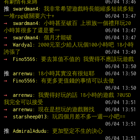
有劇情有束縛
推 
swardman4
: 我非常希望遊戲時長能縮多短就多短 
一堆rpg破關要六十+
→ 
swardman4
: 小時甚至破百 上班族一個禮拜玩20
小時算很多了還是要一
→ 
swardman4
: 個月才能破
→ 
Wardyal
: 2000元至少給人玩個100小時吧 18小時
誇張了
→ 
Fino5566
: 要去算值不值的 我覺得不應該玩遊戲
推 
arrenwu
: 18小時其實沒有很短耶
→ 
Fino5566
: 有更多更值錢的事情可以去做
→ 
arrenwu
: 我覺得好玩的話 18小時的遊戲 70USD 
我完全可以接受
→ 
arrenwu
: 現在是想玩的遊戲難找
→ 
starsheep013
: 玩四個月差不多一週一小吧==
推 
AdmiralAdudu
: 更加堅定不生的決心