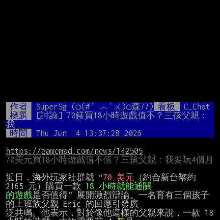
作者
SuperSg (○(#‵ ︿′ㄨ)○森77)
看板
C_Chat
標題
[討論] 70鎂買18小時遊戲值不？三孩父親：
我
時間
Thu Jun  4 13:37:28 2026
https://gamemad.com/news/142505
70美元買18小時遊戲值不值？三孩父親：我要玩4個月
近日，海外玩家社群就 “
70 美元
（約合新台幣約 
2165 元）購買一款 
的遊戲
是否值得” 展開激烈辯論。一名育有三個孩子
的上班族父親 Eric 的回應引發廣

泛共鳴。他表示，對於像他這樣的父親來說，一款 18 