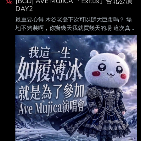
爆
[BGD] AVE MUJICA 「Exitus」台北公演
DAY2
最重要心得 木谷老登下次可以辦大巨蛋嗎？ 場
地不夠裝啊，你辦幾天我就買幾天的場 這次真的
兩天都來的人才是大贏家 爽之後享受到更爽，我
只有來DAY2 覺得少爽一次，我虧了真的 從天球
大合唱開始就像台股一直在最高點下不來 現在結
束後我就像是炒翻天喝了蘑菇湯的評審 還想要更
多，太棒了，我給一萬分都不夠打
https://i.imgur.com/4LD1V59.jpeg
https://i.imgur.com/AotP9Po.jpeg 早上還在大暴
雨，一直撐到下午三點半我才從台北騎車出發 但
真的天祐母雞卡，四點多