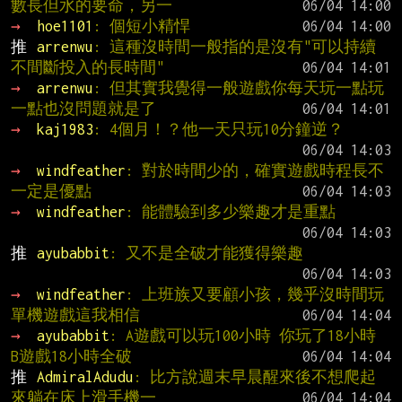
數長但水的要命，另一
→ 
hoe1101
: 個短小精悍
推 
arrenwu
: 這種沒時間一般指的是沒有"可以持續
不間斷投入的長時間"
→ 
arrenwu
: 但其實我覺得一般遊戲你每天玩一點玩
一點也沒問題就是了
→ 
kaj1983
: 4個月！？他一天只玩10分鐘逆？
→ 
windfeather
: 對於時間少的，確實遊戲時程長不
一定是優點
→ 
windfeather
: 能體驗到多少樂趣才是重點
推 
ayubabbit
: 又不是全破才能獲得樂趣
→ 
windfeather
: 上班族又要顧小孩，幾乎沒時間玩
單機遊戲這我相信
→ 
ayubabbit
: A遊戲可以玩100小時 你玩了18小時  
B遊戲18小時全破
推 
AdmiralAdudu
: 比方說週末早晨醒來後不想爬起
來躺在床上滑手機一