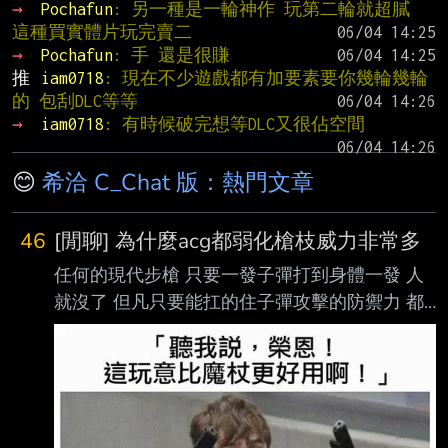
→ 
Pochafun
: 另一種是一輪神作 玩第二輪就超膩 
這種買實體片玩完賣二
→ 
Pochafun
: 手 還是很賺
推 
iam0718
: 現在不少遊戲都有加要素要你幾輪幾輪
的 包刮DLC等等
→ 
iam0718
: 有時候破完想等DLC又很佔空間
😊
希洽 C_Chat 版：熱門文章
46
[閒聊] 為什麼acg都弱化槍枝威力非常多
任何的現代步槍 只要一發子彈打到身體一發 人
就沒了 但凡只要能扛的住子彈攻擊的防禦力 都
是最頂級的 現今還沒有任何動物的肉體 或者是
角質層可以扛的住步槍子彈 霰彈槍也是 但是 殭
屍類的生存遊戲很常看到可以扛 像是惡靈古堡
的暴君 最後生還者的巨無霸 還有惡靈勢力的
tank 基本上打完一個彈夾就能變成肉泥 為什麼