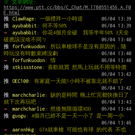
※ 文章網址: 
https://www.ptt.cc/bbs/C_Chat/M.1780551456.A.F0
E.html
推 
ClawRage
: 一個禮拜一小時逆
推 
ayubabbit
: 何不等50%
→ 
ayubabbit
: 你花4個月全破  我等半年50% 3天全
破應該沒啥不同ㄅ
推 
forfunkuodon
: 所以車槍球不是沒有原因的，隨
時玩沒有時數束縛沒劇
→ 
forfunkuodon
: 情
推 
stkissstone
: 喜歡就買 想馬上玩就不用等特價
推 
OEC100
: 有家庭一天能1小時不被靠北就不錯了
推 
marchcharlie
: 缺的是時間 晚上忙完都快換日了 
就下次再玩吧
→ 
marchcharlie
: 然後無限循環XDD
推 
guogu
: 4個月已經不是一天一小了 是一周一小
→ 
aaronhkg
: GTA就車槍 可能也有球 的代表 不也