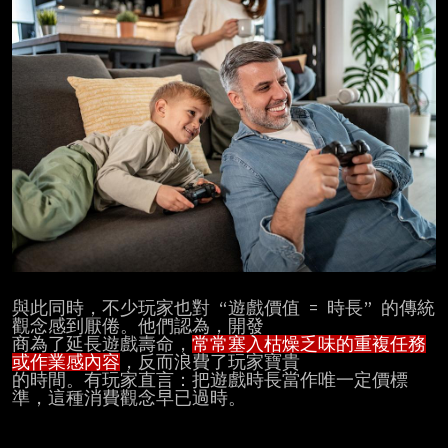
與此同時，不少玩家也對 “遊戲價值 = 時長” 的傳統
觀念感到厭倦。他們認為，開發

商為了延長遊戲壽命，
常常塞入枯燥乏味的重複任務
或作業感內容
，反而浪費了玩家寶貴

的時間。有玩家直言：把遊戲時長當作唯一定價標
準，這種消費觀念早已過時。
