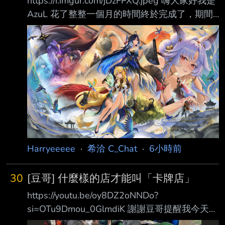
https://i.imgur.com/jDzFPXQ.jpeg 嗨大家好我是
AzuL 花了整整一個月的時間終於完成了，期間
蠻煎熬的沒畫過內容這麼多的圖但畫完後成就感
也滿滿。 說一些我對3.5的感想，我是喜歡這個
版本的雖然在節奏上有拖沓的地方但核心的情感
我能感受得到，200年前的雲淵之役就算知道是
有去無回的戰役，玄方人們不論是為了親人、為
了這遍深愛的土地或其他理由最終都選擇挺身而
出。 損壞過，修補變好 毀滅過，重建就好 所
以，哪怕災難如輪迴一般上演 我們 —— 仍會做
出同樣的選擇。 如今玄方城同樣陷入危機
Harryeeeee
·
希洽 C_Chat
·
6小時前
30
[豆哥] 什麼樣的店才能叫「卡牌店」
https://youtu.be/oy8DZ2oNNDo?
si=OTu9Dmou_0GlmdiK 謝謝豆哥提醒我今天是
星期天了 豆哥也沒有否定鑑定市場或是那些專