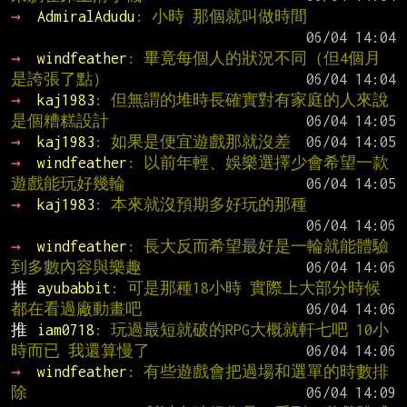
→ 
AdmiralAdudu
: 小時 那個就叫做時間
→ 
windfeather
: 畢竟每個人的狀況不同（但4個月
是誇張了點）
→ 
kaj1983
: 但無謂的堆時長確實對有家庭的人來說
是個糟糕設計
→ 
kaj1983
: 如果是便宜遊戲那就沒差
→ 
windfeather
: 以前年輕、娛樂選擇少會希望一款
遊戲能玩好幾輪
→ 
kaj1983
: 本來就沒預期多好玩的那種
→ 
windfeather
: 長大反而希望最好是一輪就能體驗
到多數內容與樂趣
推 
ayubabbit
: 可是那種18小時 實際上大部分時候
都在看過廠動畫吧
推 
iam0718
: 玩過最短就破的RPG大概就軒七吧 10小
時而已 我還算慢了
→ 
windfeather
: 有些遊戲會把過場和選單的時數排
除