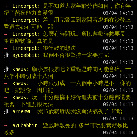
→ 
linearppt
: 是不知道大家年齡分佈如何，你有年
紀了熬夜能力會變很
→ 
linearppt
: 差。用完餐回到家開著燈躺在沙發上
昏過去都有可能。那
→ 
linearppt
: 怎麼有時間玩。所以遊戲時數要長，
筆電廢物論。真的是
→ 
linearppt
: 很年輕的想法
推 
ayubabbit
: 我倒不會很堅持一定要打完
推 
knwuw
: 顧小孩很累吧？重點是時間可能會碎。十
八個小時切成十八個
→ 
knwuw
: 一小時跟切成三十六個半小時是不一樣的
吧，架設你一周只能
→ 
knwuw
: 玩三十分鐘搞不好你進去前十分鐘都還要
複習一下進度跟玩法
推 
arrenwu
: 我16歲就發現我沒辦法熬夜了 哈哈
→ 
ayubabbit
: 遊戲時數長的 多半可玩要素就是比
較多