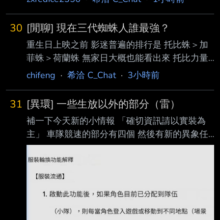
30
[閒聊] 現在三代蜘蛛人誰最強？
重生日上映之前 影迷普遍的排行是 托比蛛＞加
菲蛛＞荷蘭蛛 無家日大概也能看出來 托比力量
+抗擊打+戰鬥經驗最強 加菲敏捷點滿 荷蘭靠科
chifeng
·
希洽 C_Chat
·
3小時前
技 不過重生日之後 荷蘭弟多了好幾年戰鬥經驗
失去了婦聯支援也更成熟 更重要的是再次變異
31
[異環] 一些生放以外的部分（雷）
大家覺得現在荷蘭蛛是否已經超過加菲蛛乃至托
補一下今天新的小情報 「確切資訊請以實裝為
比蛛？ --
主」 車隊競速的部分有四個 然後有新的異象任
務 六個 分別是 雙花並蒂 小鹿當家 提燈夜行 沉
水之扉 童話戰役 終幕：從頭反覆 現在可以在開
車時拍照了 不過好像不是手機而是空拍機 然後
開車時回收烏鴉的距離會提升 大概真的想做到
讓人邊開車就能邊跑完烏鴉這個噱頭 然後異環
似乎有和雷蛇合作 有一些頭像框之類的東西 但