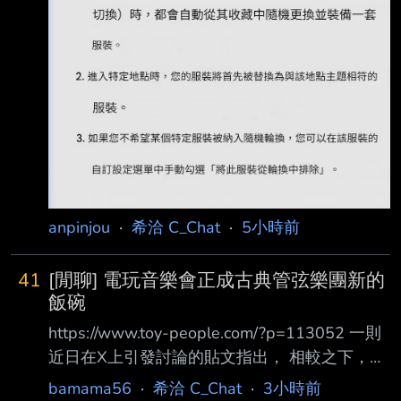
不知道為什麼一直沒公開 服裝
https://i.imgur.com/RAojwZZ.jpeg 拍賣
https://i.imgur.com/kPtiSKY
anpinjou
·
希洽 C_Chat
·
5小時前
41
[閒聊] 電玩音樂會正成古典管弦樂團新的
飯碗
https://www.toy-people.com/?p=113052 一則
近日在X上引發討論的貼文指出， 相較之下，遊
戲音樂演奏會卻能吸引大量年輕觀眾，形成截然
bamama56
·
希洽 C_Chat
·
3小時前