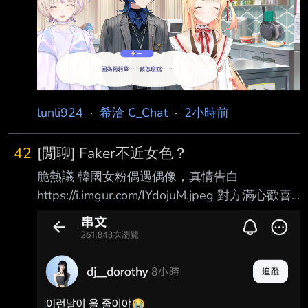
香腸飯嗎？ 我看台灣人經常在吃呀 這個有很限
界嗎 日本人不喜歡吃香腸飯嗎？ --
lunli924
·
希洽 C_Chat
·
2小時前
42
[閒聊] Faker不近女色？
脆熱議 韓國女粉偶遇偶像，真情告白
https://i.imgur.com/IYdojuM.jpeg 對方滿心歡喜
的比了愛心 結果Faker只擺出招牌一號姿勢
https://i.imgur.com/gL33LwR.jpeg
https://i.imgur.com/88lrzLp.jpeg 之前某coser和
Faker合照也是類似場景
https://i.imgur.com/ErNQOSK.jpeg 連G搜都有
Faker 不近女色的搜尋結果 難道這就是登峰造極