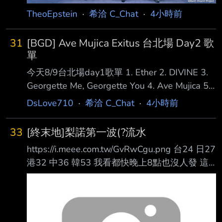
都點頭，確認過眼神
TheoEpstein
·
希洽 C_Chat
·
4小時前
31
[BGD] Ave Mujica Exitus 台北場 Day2 歌
單
今天8/9台北場day1歌單 1. Ether 2. DIVINE 3.
Georgette Me, Georgette You 4. Ave Mujica 5.
神さま、バカ 6. 八芒星ダンス 7. 黒のバースデ
DsLove710
·
希洽 C_Chat
·
4小時前
イ 8. Crucifix X 9. Choir ‘S’ Choir 10. Symbol II :
Air 11. 天球(そら)のMúsica 12. Mas?uerade
33
[終末地]梨諾第一波(?流水
Rhapsody Re?uest 13. 顔 14. Sophie 15. ‘S/’
https://i.meee.com.tw/GvRwCgu.png 台24 日27
The Way 16. KiLL
港32 中36 韓53 我看都快晚上8點也沒人發 這
次應該沒有太早吧 --