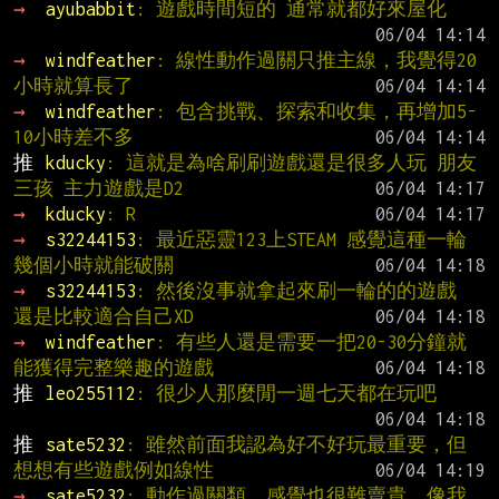
→ 
ayubabbit
: 遊戲時間短的 通常就都好來屋化
→ 
windfeather
: 線性動作過關只推主線，我覺得20
小時就算長了
→ 
windfeather
: 包含挑戰、探索和收集，再增加5-
10小時差不多
推 
kducky
: 這就是為啥刷刷遊戲還是很多人玩 朋友
三孩 主力遊戲是D2
→ 
kducky
: R
→ 
s32244153
: 最近惡靈123上STEAM 感覺這種一輪
幾個小時就能破關
→ 
s32244153
: 然後沒事就拿起來刷一輪的的遊戲 
還是比較適合自己XD
→ 
windfeather
: 有些人還是需要一把20-30分鐘就
能獲得完整樂趣的遊戲
推 
leo255112
: 很少人那麼閒一週七天都在玩吧
推 
sate5232
: 雖然前面我認為好不好玩最重要，但
想想有些遊戲例如線性
→ 
sate5232
: 動作過關類，感覺也很難賣貴，像我