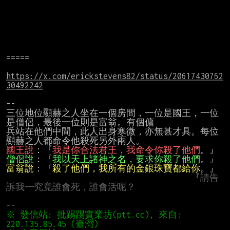
=====

https://x.com/erickstevens82/status/20617430762
30492242
--

三位地位顯赫之人坐在一個房間，一位是國王，一位
是僧侶，最後一位則是富翁。有個傭

兵站在他們中間，此人出身寒微，亦無甚才具。每位
國王說
：『
我是你合法君王，我命令你殺了他們
僧侶說
：『
我以天上諸神之名，要求你殺了他們
富翁說
：『
殺了他們，我所有的金銀珠寶都給你
。』

                                        『
請告
訴我——究竟誰會死，誰會活呢？
※ 發信站: 批踢踢實業坊(ptt.cc), 來自: 