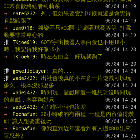
非常喜歡終結者莉莉系
→ 
sate5232
: 列，但如果要賣到70鎂就還是會覺得
有點誇張了
→ 
iam0718
: 娛樂不只ACG阿 追劇看球賽等等 打電
動要非常專心的
推 
TKjoe619
: GOTY宇宙機器人拿白金也不用18小
時，我記得我好像15小
→ 
TKjoe619
: 時左右白金，好玩就夠了
推 
gowellplayer
: 真的....
推 
wade2432
: 出社會後真的不在意一片遊戲可以玩
多久，根本沒那麼多
→ 
wade2432
: 時間玩，遊戲庫還一堆想玩沒時間玩
的遊戲，內容夠好只
→ 
wade2432
: 有10個小時也沒差
→ 
Pochafun
: 20小時破的有兩種 一種是內容值得鑽
研 讓人想要重複玩
→ 
Pochafun
: 像我直到近年還看到有人搬XBOX出來
玩忍外2