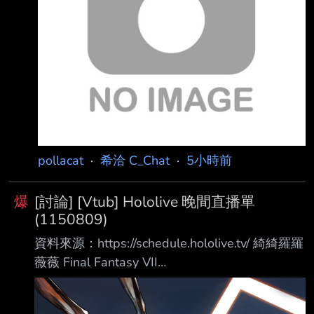
pollacat
·
希洽 C_Chat
·
5小時前
爆
[討論] [Vtub] Hololive 晚間直播單
(1150809)
資料來源：https://schedule.hololive.tv/ 綺綺羅羅
薇薇 Final Fantasy VII
https://www.youtube.com/watch?
v=e8nrouHntp4 輪堂千速 Final Fantasy VI