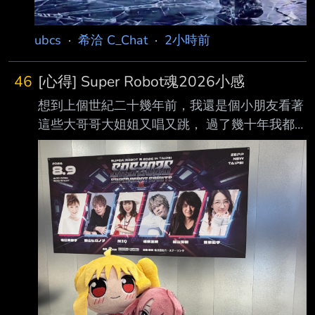
ubcs
·
希洽 C_Chat
·
2小時前
46
[心得] Super Robot魂2026小感
想到上個世紀二十幾年前，我還是個小朋友看著
這些大哥哥大姐姐又唱又跳， 過了幾十年我都
變成中年阿北了， 這些人的歌聲以及舉手投足
的肢體動作還是讓我感覺他們就像當年的大哥哥
大姐姐一樣。 詳細歌單晚一點再來記一下，
MIQ大姐除了定番的丹拜因、0083、重戰機，
這次還加碼cover了殘酷天使，身為這次最老牌
的成員，71歲了還是中氣十足。 堀江美都子大
姐唱了波羅五號，未來機器人，然後兩人合唱六
神合體 影山長老當然固定的HEATS、FIRE
WARS，還有果醬三人組的新蓋特，還翻唱G鋼
彈的Fly in the s