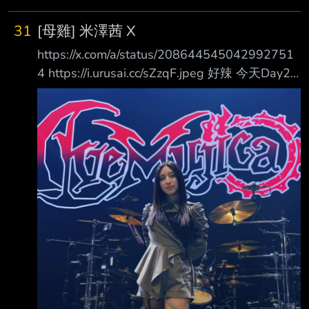
不同的商業模式， 甚至打破過去依賴補助的票
房成績。 這項話題最初由海外推主 Aakash
31
[母雞] 米澤茜 X
Gupta 提出。他指出， 美國管弦樂團的票房收
https://x.com/a/status/208644545042992751
入平均僅能負擔約三分之一的年度預算，而且這
4 https://i.urusai.cc/sZzqF.jpeg 好辣 今天Day2
還是在經營狀況相 對健康的情況下。 2010年以
的鼓solo也是超神 --
來，包括費城、路易斯維爾、檀香山及雪城等地
的管弦樂團都曾申請破產。 他認為，古典音樂
長期以來的經營模式本來就是依靠外部