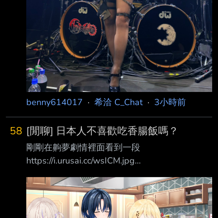
benny614017
·
希洽 C_Chat
·
3小時前
58
[閒聊] 日本人不喜歡吃香腸飯嗎？
剛剛在齁夢劇情裡面看到一段
https://i.urusai.cc/wsICM.jpg
https://i.urusai.cc/efigz.jpg
https://i.urusai.cc/z0Ytg.jpg
https://i.urusai.cc/S0sVO.jpg 仔細想想 把香腸放
到微波好的飯菜上 那不就是燒臘店常常在賣的