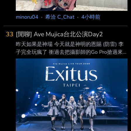
minoru04
·
希洽 C_Chat
·
4小時前
33
[閒聊] Ave Mujica台北公演Day2
昨天如果是神場 今天就是神明的恩賜 (防雷) 李
子完全玩瘋了 衝過去把攝影師的Go Pro搶過來
拍全團，團員也很有默契通通圍在鼓手前面。
就看攝影師佐佐木李子小姐自拍，拍團員，環景
拍，再自拍，再拍團員... 給團員也是各種特寫，
拍夢以居然是先從大長腿開始入鏡，一路從腳往
上拍。 普通攝影師這樣拍有點微妙，但掌鏡的
佐佐木小姐這樣拍就是神。 繼開頭的「ようこ
そave mujicaの世界へ」。 最後謝幕的時候，先
是五人謝幕，台下包括我在內大家都在喊「あり
がとう！」 李子轉頭看了每一個團員，每個人