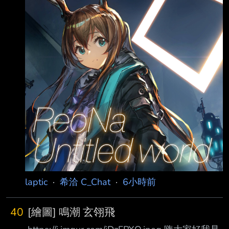
https://www.youtube.com/watch?
v=2GsZMyzsAO4 白上フブキ Hololive Dreams
https://www.youtube.com/watch?
v=LmybP56Sq0w 星街すいせい （同上）
https:/
laptic
·
希洽 C_Chat
·
6小時前
40
[繪圖] 鳴潮 玄翎飛