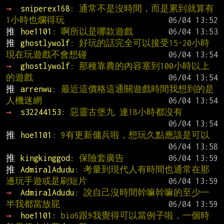
→ 
sniperex168
: 通常不是沒時間，而是累到就算有
1小時也爛得玩
推 
hoe1101
: 啊所以是哪款遊戲
推 
ghostlywolf
: 好玩的話完全可以接受15-20小時 
現在玩遊戲不會想碰
→ 
ghostlywolf
: 那種靠農的內容塞到100小時以上
的遊戲
推 
arrenwu
: 最近這價格這通關遊戲時間我想到的是
人機迷網
→ 
s32244153
: 惡靈古堡九 連18小時都沒有
推 
hoe1101
: 9有更新傭兵啦，想玩久點應該是可以
推 
kingkinggod
: 保險套廣告
推 
AdmiralAdudu
: 考量到現代人有時間也通常在那
邊玩手遊或是刷短片
→ 
AdmiralAdudu
: 說自己沒時間幹嘛幹嘛的至少一
半我都當放屁
→ 
hoe1101
: bio6跟9我覺得可以當例子啦，一個時