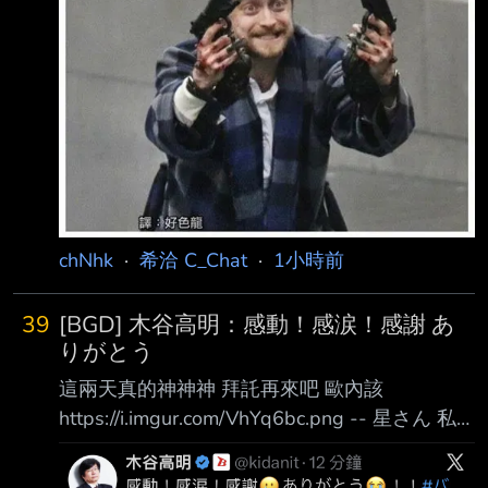
要這樣削弱槍枝威力 是為了平衡嗎 --
chNhk
·
希洽 C_Chat
·
1小時前
39
[BGD] 木谷高明：感動！感涙！感謝 あ
りがとう
這兩天真的神神神 拜託再來吧 歐內該
https://i.imgur.com/VhYq6bc.png -- 星さん 私
は、受け取ってもらえないよ こんなに近くに
いるのに https://i.imgur.com/AgQbH0k.jpeg --