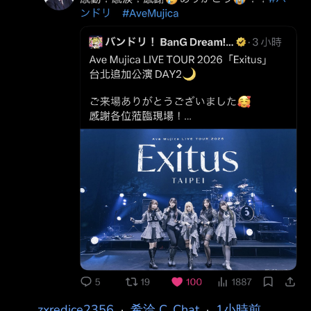
zxredice2356
·
希洽 C_Chat
·
1小時前