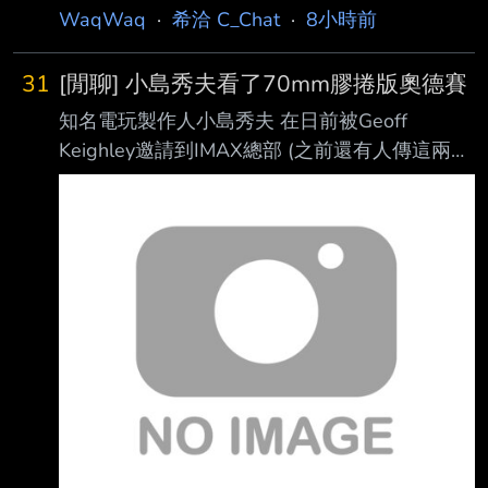
WaqWaq
·
希洽 C_Chat
·
8小時前
31
[閒聊] 小島秀夫看了70mm膠捲版奧德賽
知名電玩製作人小島秀夫 在日前被Geoff
Keighley邀請到IMAX總部 (之前還有人傳這兩個
人有beef 應該子虛烏有) 也看了70mm膠捲版的
奧德賽
https://x.com/Kojima_Hideo/status/208548561
7643929605 在「大衛・基利劇院（David
Keighley Theater）」， 我觀看了諾蘭導演的
《奧德賽》（全片以IMAX膠卷攝影機拍攝），
而且是用 70mm 膠卷 IMAX放映的版本。 與其
說我是在「看」銀幕，不如說我一直都「身處其
中」！ 更像