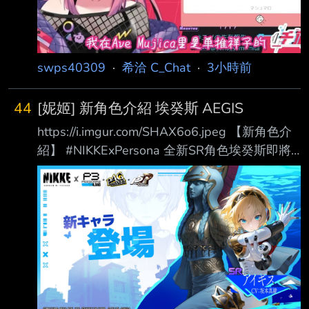
後 這是昨
swps40309
·
希洽 C_Chat
·
3小時前
44
[妮姬] 新角色介紹 埃癸斯 AEGIS
https://i.imgur.com/SHAX6o6.jpeg 【新角色介
紹】 #NIKKExPersona 全新SR角色埃癸斯即將
在聯動活動PERSONA ON FRONTLINE和指揮
官們見面啦！ 【埃癸斯】可透過完成聯動活動
PERSONA ON FRONTLINE和14日簽到活動活
動獲得。 新SRキャラ アイギス(CV：坂本真綾)
は、コラボイベント「PERSONA ON
FRONTLINE」にて まもなく登場！ 14日間ロ
グインイベント、コラボイベント「PERSONA
ON FRONTLINE」を