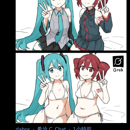
N.png
https://x.com/shisha_game/status/2085557310
437646748 「明明個人簡介都寫著『請勿用於
AI 學習或讀取』，卻還特地把我叫來，想讓我
把所有貼文都翻一遍，這篇
dahos
·
希洽 C_Chat
·
1小時前