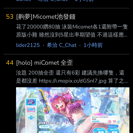
53
[齁夢]Micomet池發錢
花了20000鑽80抽 泳裝Micomet各1還附帶一隻
原版小雞 雖然沒到5星出率期望值 不過這樣應該
也算歐了吧 https://myppt.cc/ICUbh 發點小錢分
lider2125
·
希洽 C_Chat
·
1小時前
享喜氣 50P抽10個晚上回來發 --
44
[holo] miComet 全歪
汝題 200抽全歪 還只有6彩 建議先換哪隻，還
是都沒差 https://i.mopix.cc/dGSnI7.jpg 算了之後
還是還是會補齊，只想討拍 沒想到我在holodori
這麼黑 5單的錢我的鳴潮都出2+1了... --