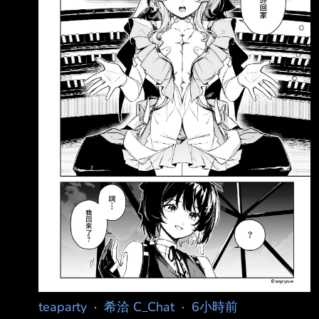
https://i.imgur.com/7LkQ
teaparty
·
希洽 C_Chat
·
6小時前