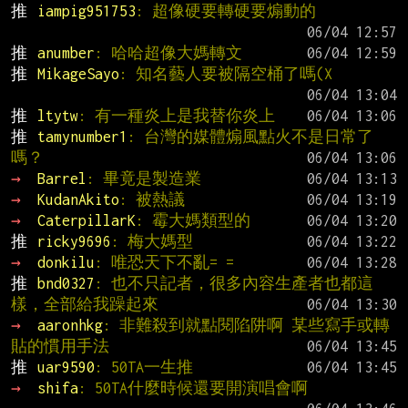
推 
iampig951753
: 超像硬要轉硬要煽動的
推 
anumber
: 哈哈超像大媽轉文
推 
MikageSayo
: 知名藝人要被隔空桶了嗎(X
推 
ltytw
: 有一種炎上是我替你炎上
推 
tamynumber1
: 台灣的媒體煽風點火不是日常了
嗎？
→ 
Barrel
: 畢竟是製造業
→ 
KudanAkito
: 被熱議
→ 
CaterpillarK
: 霉大媽類型的
推 
ricky9696
: 梅大媽型
→ 
donkilu
: 唯恐天下不亂= =
推 
bnd0327
: 也不只記者，很多內容生產者也都這
樣，全部給我躁起來
→ 
aaronhkg
: 非難殺到就點閱陷阱啊 某些寫手或轉
貼的慣用手法
推 
uar9590
: 50TA一生推
→ 
shifa
: 50TA什麼時候還要開演唱會啊