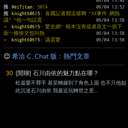
推 
WeiTitan
: 50TA
推 
knight60615
: 各國記者都這樣啊 “XX事件 網熱
議” “他一句話震
→ 
knight60615
: 驚全網” 根本沒有或者原文一抓下
面一條推文也叫熱
→ 
knight60615
: 議震驚
😊
希洽 C_Chat 版：熱門文章
30
[閒聊] 石川由依的魅力點在哪？
松崙愛不釋手 甚至轉嫁到了角色上面 也不只他如
此沉迷石川由依 我最近玩轉世之受
https://i.urusai.cc/C1ysx.jpg 被女主角的聲音深深
吸引無法自拔 一直聽一直聽聽到廁所外面排好多
人，我還在聽 後來查了才發現是石川由依 所以石
川由依的魅力點在哪？ 竟然不知不覺中招 --