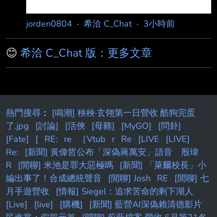
jorden0804
·
希洽 C_Chat
·
3小時前
😊
希洽 C_Chat 版：更多文章
熱門搜尋
：
[鳴潮] 秧秧·玄翎第一日營收 酷狗完蛋
了.jpg
[討論]
[活俠
[母雞]
[MyGO]
[問卦]
[Fate]
[
RE:
re
［Vtub
r
Re
[LIVE
[LIVE]
Re:
[新聞] 黃偉哲公布「深偽蔣萬安」語音 殷瑋
R
[閒聊] 米池是罪大惡極嗎
[新聞] 「萊爾校長」小
編出事了！合成總統聲音
[閒聊] Josh
RE
[閒聊] 七
月手遊營收
[情報] Siegel：追求苦命的剩下湖人
[Live]
[live]
[購機]
[新聞] 藍營AI深偽賴清德影片