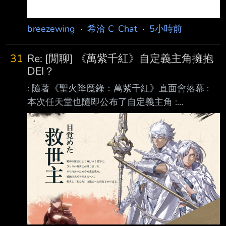
breezewing
·
希洽 C_Chat
·
5小時前
31
Re: [閒聊] 《萬紫千紅》自定義主角擁抱
DEI？
: 隨著《聖火降魔錄：萬紫千紅》直面會落幕 :
本次任天堂也隨即公布了自定義主角 :
https://i.mopix.cc/yYE52i.jpg : 眼尖的網友發現 :
本次自定義主角並非分男與女 : 而是Type-A以及
Type-B : 此舉被部分對於DEI要素敏感的玩家認
定 : 老任也開始為了西方進步價值開始擁抱DEI :
https://i.mopix.cc/efcITv.jpg 感覺很多人完全沒看
介面長怎樣，就開始亂罵 這邊圖片介面左上角
不就寫說是 Body type select 那選項用 ty