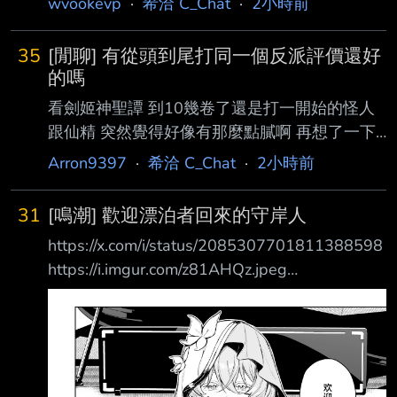
wvookevp
·
希洽 C_Chat
·
2小時前
35
[閒聊] 有從頭到尾打同一個反派評價還好
的嗎
看劍姬神聖譚 到10幾卷了還是打一開始的怪人
跟仙精 突然覺得好像有那麼點膩啊 再想了一下
從頭到尾反派都是同一個的作品 例如怪獸九號
Arron9397
·
希洽 C_Chat
·
2小時前
死炳木之類的 不至於說作品整體評價不好 但這
些反派還有相關橋段都常常被詬病 反過來評價
31
[鳴潮] 歡迎漂泊者回來的守岸人
好的我覺得比較少這種情況 有不錯的反例嗎 --
https://x.com/i/status/2085307701811388598
Sent from nPTT on my iPhone 13 --
https://i.imgur.com/z81AHQz.jpeg
https://i.imgur.com/N9m4Ywi.jpeg
https://i.imgur.com/fFRbdlZ.jpeg
https://i.imgur.com/WAwxxSk.jpeg 一回家就發
現老婆在討抱抱
https://x.com/i/status/2071560810648969491