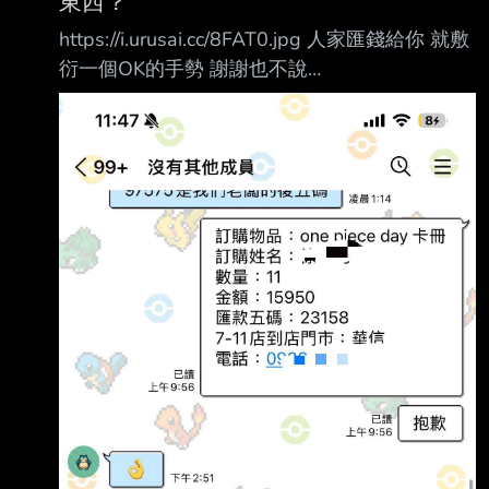
東西？
https://i.urusai.cc/8FAT0.jpg 人家匯錢給你 就敷
衍一個OK的手勢 謝謝也不說
https://i.urusai.cc/dgdNL.jpg 這個人還跟他預祝
生日快樂 結果他只已讀 然後隔天說收到了 這三
小態度 https://i.urusai.cc/HKC2F.jpg 這個也是
給錢了 然後手勢Ok就這樣 說謝謝到底有什麼難
啦 做人有必要這樣嗎 講真的啦 如果我是卡牌粉
最多買一次而已 這種態度爛成這樣 誰還會想跟
他買東西 --