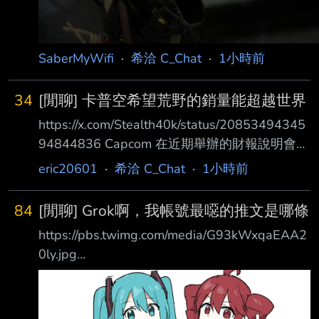
SaberMyWifi
·
希洽 C_Chat
·
1小時前
34
[閒聊] 卡普空希望荒野的銷量能超越世界
https://x.com/Stealth40k/status/20853494345
94844836 Capcom 在近期舉辦的財報說明會問
答環節中，告訴投資者他們的目標是讓《魔物獵
eric20601
·
希洽 C_Chat
·
1小時前
人： 荒野》超越《魔物獵人：世界》的銷售
量。 「隨著效能問題的改善，已使《魔物獵
84
[閒聊] Grok啊，我帳號最噁的推文是哪條
人：荒野》銷售表現有回升的趨勢。DLC的推出
https://pbs.twimg.com/media/G93kWxqaEAA2
以 及售價的調整也獲得了一定的反響，未來我
0ly.jpg
們將持續進行遊戲效能的優化，中希望在中長
https://x.com/tentenchan2525/status/2008012
期能使《魔物獵人：荒野》的總銷量超越《魔物
435975016567
獵人：世界》。」 - 荒野銷量依照26財年 Q3 財
https://pbs.twimg.com/media/HPFjMf2acAALTj
報顯示已突破1100萬套