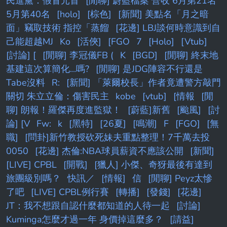
民進黨：假冒元首
[閒聊] 蔚藍檔案 營收 6月第21名
5月第40名
[holo]
[棕色]
[新聞] 美點名「月之暗
面」竊取技術 指控「蒸餾
[花邊] LBJ談何時意識到自
己能超越MJ
Ko
[活俠]
[FGO
7
[Holo]
[Vtub]
[討論] [
[閒聊] 李冠儀FB (
K
[BGD]
[閒聊] 終末地
基建這次算簡化...嗎?
[閒聊] 是JDG陣容不行還是
Tabe沒料
R:
[新聞] 「萊爾校長」作者竟遭警方敲門
關切 朱立立倫：傷害民主
kobe
[vtub]
[情報
[閒
聊] 朗報！羅傑再度進監獄！
[蔚藍]新舊
[颱風]
[討
論] [V
Fw:
k
[黑特]
[26夏]
[鳴潮]
F
[FGO]
[無
職]
[問卦]新竹教授砍死妹夫重點整理！7千萬去投
0050
[花邊] 杰倫:NBA球員薪資不應該公開
[新聞]
[LIVE] CPBL
[開戰]
[獵人] 小傑、奇犽最後有達到
旅團級別嗎？
快訊／
[情報]
信
[閒聊] Peyz太慘
了吧
[LIVE] CPBL例行賽
[轉播]
[發錢]
[花邊]
JT：我不想跟自認什麼都知道的人待一起
[討論]
Kuminga怎麼才過一年 身價掉這麼多？
[請益]