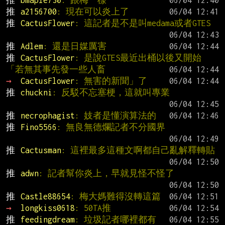
推 
bmaple730
: 跟梅一樣
推 
a2156700
: 現在可以炎上了
推 
CactusFlower
: 這記者是不是叫medama或者GTES
推 
Adlem
: 還是日媒厲害
推 
CactusFlower
: 是說GTES最近出桶以後又開始
「若無其事先發一些人畜
→ 
CactusFlower
: 無害的新聞」了
推 
chuckni
: 反駁不忘塞梗，這就叫專業
推 
necrophagist
: 妓者是懂演算法的
推 
Fino5566
: 無良無德爛記者不分國界
推 
Cactusman
: 這裡最多這種文啊都自己亂解釋轉貼
推 
adwn
: 記者幫你炎上，早就見怪不怪了
推 
Castle88654
: 梅大媽難得沒轉這篇
→ 
longkiss0618
: 50TA推
推 
feedingdream
: 垃圾記者哪裡都有