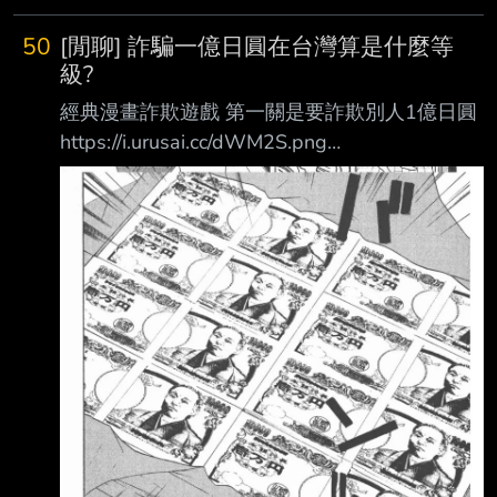
50
[閒聊] 詐騙一億日圓在台灣算是什麼等
級?
經典漫畫詐欺遊戲 第一關是要詐欺別人1億日圓
https://i.urusai.cc/dWM2S.png
https://i.urusai.cc/zrE3F.png 換算現在匯率大概
2000萬台幣 如果這種詐騙案放在台灣 會算是什
麼等級 有沒有C洽 --
https://i.imgur.com/e8dN5uA.png --