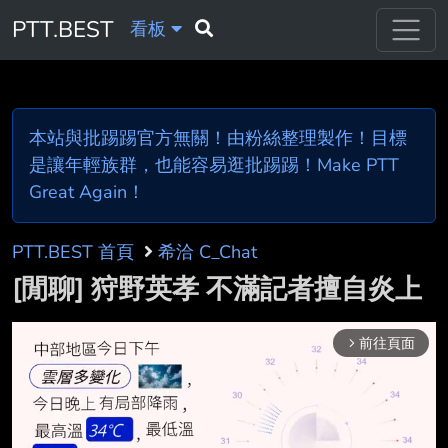
PTT.BEST
看板
本站與批踢踢官方無關！由粉絲整理製作！目標
是讓年輕族群，也能容易逛批踢踢！Make PTT
Great Again！
PTT.BEST 首頁
希洽 C_Chat
[閒聊] 狩野英孝 不滿記者擅自炎上
前往頁面
arrow_forward_ios