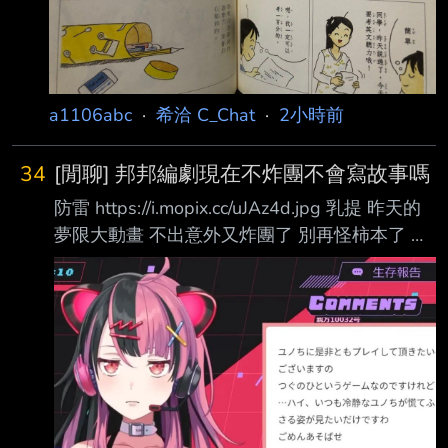
a1106abc
·
希洽 C_Chat
·
2小時前
34
[閒聊] 邦邦編劇現在不炸團不會寫故事嗎
防雷 https://i.mopix.cc/uJAz4d.jpg 乳提 昨天的
夢限大動畫 不出意外又炸團了 別再怪柿本了 根
本是編劇不炸團不會寫故事吧 已經變成路徑依
賴了吧 這是最一開始的夢限大
（KiraKiraDokiDoki回來了）
https://i.mopix.cc/keOOXR.jpg 這是中間大家以
為要追的夢限大 （要打外星人嗎？）
https://i.mopix.cc/ZnSwWZ.jpg 這是幾周前大家
以為的夢限大 https://i.mopix.cc/ejW3ex.jpg 最