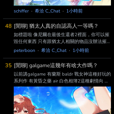
schiffer
·
希洽 C_Chat
·
1小時前
48
[閒聊] 猶太人真的自認高人一等嗎？
如標題啦 像尼爾在最後生還者2裡面，你可以摧
毀任何東西 只有跟猶太人相關的物品沒辦法摧
毀，連準心都不給你瞄準 又看到這個影片
peterboon
·
希洽 C_Chat
·
1小時前
https://www.threads.com/share/BAV9CqN3NS/
好奇猶太人是不是真的覺得自己高人一等啊？
35
[閒聊] galgame這幾年有啥大作嗎？
怎麼好像都很趾高氣昂的感覺 --
以前講galgame 有蘭斯 baldr 戰女神這種好玩的
系列作 有黃昏之藥 air 白色相簿2這種劇情向 有
最終痴漢列車3 媚肉之香 人工少女這種實用向
現在除了拔作島那間出的 其他都叫不太出來了
galgame這幾年有啥大作嗎？ -- 廢村少女賣得
不錯 記得是一群民俗學社團學生誤入某個異界