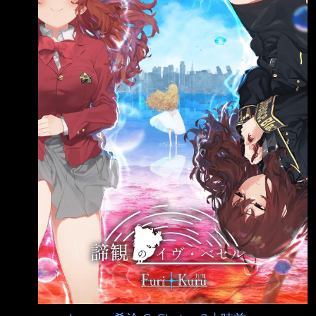
化的廢村 最後逃出來的故事 不過身上多少都有
殘留影響 奧丁老勞模了 當初看到這部出FD又出
2 就在想這年頭小廠難得還有賣這麼好的新IP 民
俗系題材果然還是有一定市場