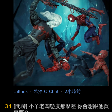
（Symbiote）為核心，彼得楨洹J（Peter
Parker）與猛毒（Venom）融合、穿上 黑色戰
衣，反派設定為共生體之神努爾（ #Knull ），
並集結多種共生體角色。同時規劃 陶比麥奎爾
（Tobey Maguire）、安德魯加菲爾德
（Andrew Garfield）回歸客串，銜接《 魔比
斯》（Morbi
callhek
·
希洽 C_Chat
·
2小時前
34
[閒聊] 小羊老闆態度那麼差 你會想跟他買