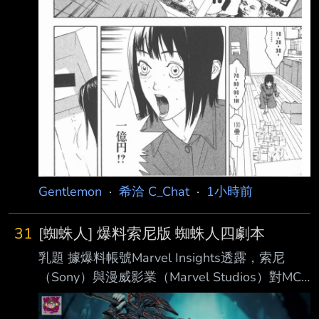
Gentlemon
·
希洽 C_Chat
·
1小時前
31
[蜘蛛人] 爆料索尼版 蜘蛛人四劇本
乳題 據爆料帳號Marvel Insights透露，索尼
（Sony）與漫威影業（Marvel Studios）對MCU
第 四部《蜘蛛人》個人電影曾提出兩套完全不
同的創作方向。 索尼版本： 以共生體