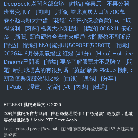
DeepSeek 老闆內部會議
[討論] 權喜原：不再公開
班機資訊了
[閒聊]
[討論] 雙北實居人口近700萬，
養不起兩顆大巨蛋
[花邊] AE在小孩贍養費官司上取
得勝利
[蔚藍] 檔案大小保機制
[標的] 00631L 安心
多
[新聞] 藍白硬推台灣未來帳戶 政院擬祭不副署反
[請益]
[情報] NV可能推出5090SE(5080Ti)
[情報]
2026年 6月份景氣燈號 紅燈 (41分)
[Holo] Hololive
Dreams已開服
[請益] 要多了解股票才不是賭？
[問
題] 新莊球場真的有很臭嗎
[蔚藍]新舊 Pickup 機制：
期望值與保護效果比較
[白銀]
[鬼滅]
[分享］
［Vtub]
[漫畫]
[討論] [Vt
[內鬼]
[鐵道]
PTT.BEST 批踢踢爆文 © 2026
本站與批踢踢官方無關！由粉絲整理製作！目標是讓年輕族群，也能
容易逛批踢踢！Make PTT Great Again！
Last updated post:
[Baseball] [新聞] 劉致榮再登板飆速153 火腿高層
送祝福