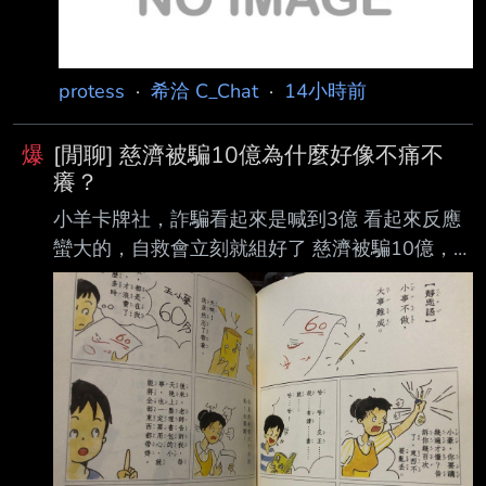
protess
·
希洽 C_Chat
·
14小時前
爆
[閒聊] 慈濟被騙10億為什麼好像不痛不
癢？
小羊卡牌社，詐騙看起來是喊到3億 看起來反應
蠻大的，自救會立刻就組好了 慈濟被騙10億，看
起來也好幾年了，怎麼好像沒 反應？？ 這樣會
影響到「靜思漫畫」慈濟的故事嗎？ 《洽點 ----
Sent from BePTT on my iPhone 17 Pro --