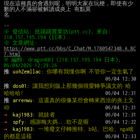
現在這種真的會遇到呢，明明大家在玩梗，即使有少
數的人不滿卻被解讀成炎上 有點莫

名

※ 發信站: 批踢踢實業坊(ptt.cc), 來自: 
※ 文章網址: 
https://www.ptt.cc/bbs/C_Chat/M.1780547348.A.8C
7.html
※ 編輯: dragon803 (210.157.195.194 日本), 
推 
uohZemllac
: 你哪有我懂你啊 不管你一定生氣了
推 
dos01
: 讓我想到版上那幾個很愛轉爭議文的 哈
哈哈哈!
推 
arrenwu
: 這還真的很像某些會轉來西洽的炎上文 
XD
→ 
kaj1983
: 就妓者
→ 
spfy
: 感謝梅大媽...欸不是喔
→ 
kaj1983
: 一堆廢文仔轉推特、b站、巴哈、nga啥
的都是這樣