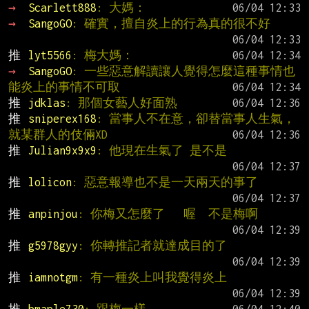
→ 
Scarlett888
: 大媽：
→ 
SangoGO
: 確實，擅自炎上的行為真的很不好
推 
lyt5566
: 梅大媽：
→ 
SangoGO
: 一些惡意解讀讓人覺得怎麼這種事情也
能炎上的事情不可取
推 
jdklas
: 那個女藝人好面熟
推 
sniperex168
: 當事人不在意，卻替當事人生氣，
就某群人的伎倆XD
推 
Julian9x9x9
: 他現在生氣了 是不是
推 
lolicon
: 惡意報導也不是一天兩天的事了
推 
anpinjou
: 你梅又怎麼了   喔  不是梅啊
推 
g5978gyy
: 你轉推記者就達成目的了
推 
iamnotgm
: 有一種炎上叫我覺得炎上