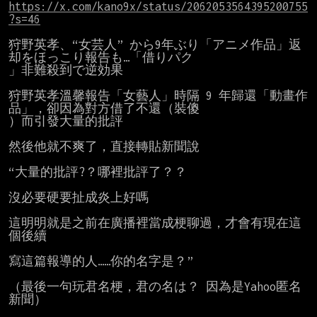
https://x.com/kano9x/status/2062053564395200755
?s=46
狩野英孝、“女芸人” から9年ぶり「アニメ作品」返
却をほっこり報告も…「借りパク

」非難殺到で逆効果

狩野英孝溫馨報告「女藝人」時隔 9 年歸還「動畫作
品」，卻因為對方借了不還（裝傻

）而引發大量的批評

然後他就不爽了，直接轉貼新聞說

“大量的批評?？哪裡批評了？？

沒必要硬要扯成炎上好嗎

這明明就是之前在廣播裡當成梗聊過，才會有現在這
個後續

寫這篇報導的人……你的名字是？”

（最後一句玩君名梗，君の名は？ 因為是Yahoo匿名
新聞）
