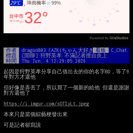
Powered by 
GliaStudios
Mute
作者
dragon803 (AZKiちゃん大好き)
看板
C_Chat
標題
[閒聊] 狩野英孝 不滿記者擅自炎上
時間
Thu Jun  4 12:29:05 2026
起因是狩野英孝分享自己借出去的你的名字BD，等了9
年對方才還他

但好像是弄丟了，所以買了一個新的給他 但還是謝謝
對方還他了

https://i.imgur.com/sOTIyLt.jpeg
本來只是當個綜藝梗發出來

可是記者卻寫說
