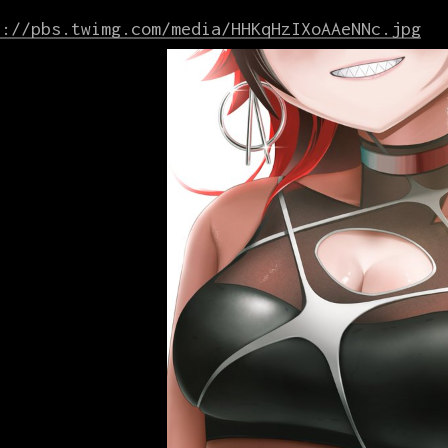
s://pbs.twimg.com/media/HHKqHzIXoAAeNNc.jpg