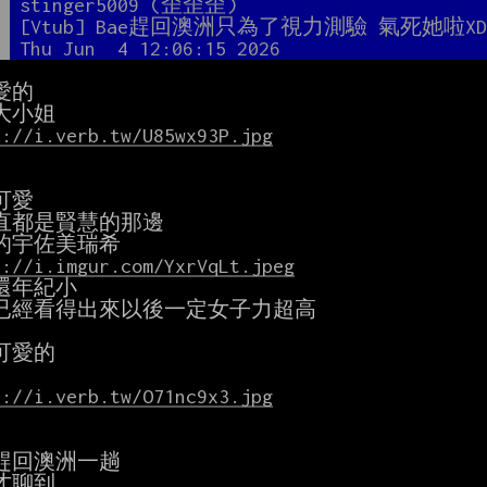
者
stinger5009 (歪歪歪)
題
[Vtub] Bae趕回澳洲只為了視力測驗 氣死她啦X
間
Thu Jun  4 12:06:15 2026
的

s://i.verb.tw/U85wx93P.jpg
愛

直都是賢慧的那邊

s://i.imgur.com/YxrVqLt.jpeg
還年紀小

已經看得出來以後一定女子力超高

可愛的

s://i.verb.tw/O71nc9x3.jpg
趕回澳洲一趟

才聊到
