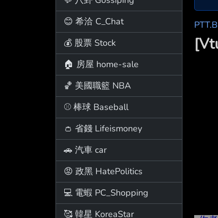
😊 希洽 C_Chat
PTT.
[V
💰 股票 Stock
🏠 房屋 home-sale
🏀 美國職籃 NBA
⚾ 棒球 Baseball
👛 省錢 Lifeismoney
🚗 汽車 car
😡 政黑 HatePolitics
💻 電蝦 PC_Shopping
🥰 韓星 KoreaStar