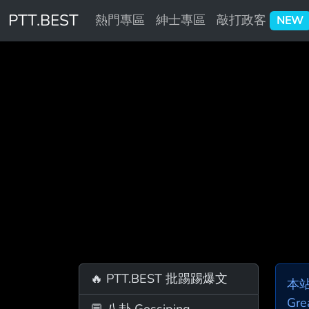
PTT.BEST
熱門專區
紳士專區
敲打政客
NEW
🔥 PTT.BEST 批踢踢爆文
本
Gre
💬 八卦 Gossiping