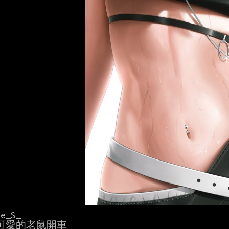
e_S_

可愛的老鼠開車
