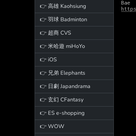
👉 高雄 Kaohsiung
http
👉 羽球 Badminton
👉 超商 CVS
👉 米哈遊 miHoYo
👉 iOS
👉 兄弟 Elephants
👉 日劇 Japandrama
👉 玄幻 CFantasy
👉 ES e-shopping
👉 WOW