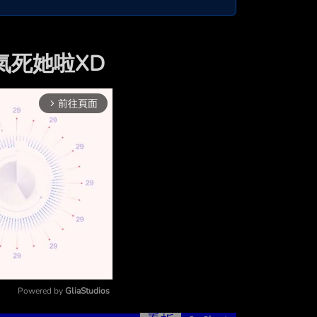
 氣死她啦XD
前往頁面
arrow_forward_ios
Powered by 
GliaStudios