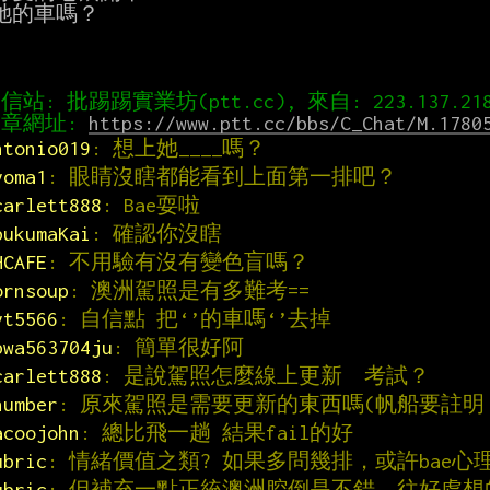
她的車嗎？

章網址: 
https://www.ptt.cc/bbs/C_Chat/M.1780
ntonio019
: 想上她____嗎？
yoma1
: 眼睛沒瞎都能看到上面第一排吧？
carlett888
: Bae耍啦
bukumaKai
: 確認你沒瞎
HCAFE
: 不用驗有沒有變色盲嗎？
ornsoup
: 澳洲駕照是有多難考==
yt5566
: 自信點 把‘’的車嗎‘’去掉
pwa563704ju
: 簡單很好阿
carlett888
: 是說駕照怎麼線上更新  考試？
number
: 原來駕照是需要更新的東西嗎(帆船要註明
acoojohn
: 總比飛一趟 結果fail的好
ubric
: 情緒價值之類? 如果多問幾排，或許bae心
ubric
: 但補充一點正統澳洲腔倒是不錯，往好處想