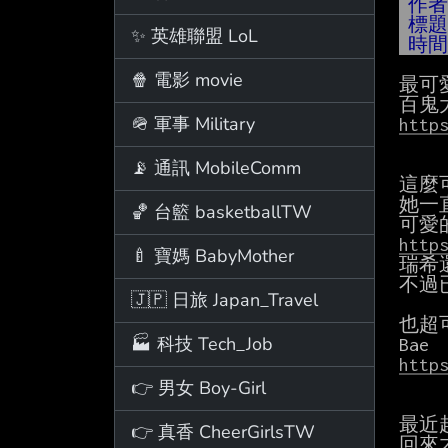
作
標
✨ 英雄聯盟 LoL
時
🍿 電影 movie
最可愛
🪖 軍事 Military
http
📡 通訊 MobileComm
這麼可
她一
🏀 台籃 basketballTW
http
🍼 寶媽 BabyMother
瑞希
不過
🇯🇵 日旅 Japan_Travel
也超
🏭 科技 Tech_Job
http
👉 男女 Boy-Girl
最近
👉 真香 CheerGirlsTW
回來