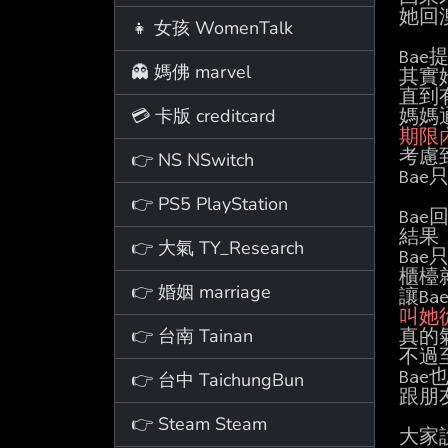
她回
👧 女孩 WomenTalk
Bae提
👻 媽佛 marvel
其實
直到有
💳 卡版 creditcard
期限
考慮
👉 NS NSwitch
Bae
👉 PS5 PlayStation
Ba
結果

👉 大氣 TY_Research
Bae
櫃檯
👉 婚姻 marriage
叫她
👉 台南 Tainan
真的氣
不過
Ba
👉 台中 TaichungBun
跟朋
👉 Steam Steam
大家說