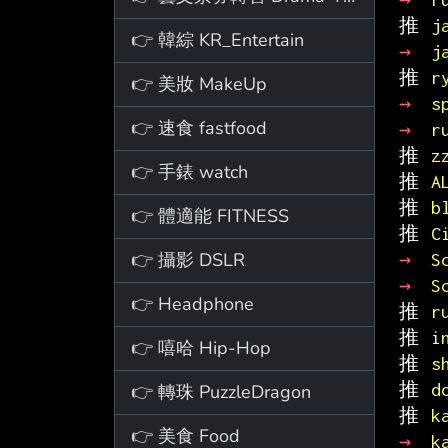
推 
j
👉 韓綜 KR_Entertain
→ 
j
推 
r
👉 美妝 MakeUp
→ 
s
👉 速食 fastfood
→ 
r
推 
z
👉 手錶 watch
推 
A
推 
b
👉 體適能 FITNESS
推 
C
👉 攝影 DSLR
→ 
S
→ 
S
👉 Headphone
推 
r
推 
i
👉 嘻哈 Hip-Hop
推 
s
推 
d
👉 轉珠 PuzzleDragon
推 
k
👉 美食 Food
→ 
k