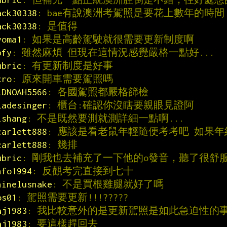
ack30338
: bae有說澳洲考駕照是要花上數年的時間
ack30338
: 是值得
yoma1
: 如果是高齡駕駛就很需要更新制度啊
pfy
: 雖然麻煩 但現在這情況感覺嚴格一點好...
ubric
: 有更新制度是好事
zro
: 原來開車需要駕照嗎
LDNOAH5566
: 各國駕照都嚴格篩檢
ladesinger
: 櫃台:確認你沒瞎要親眼見證阿
ishang
: 不是既然要測就測詳細一點啊...
carlett888
: 應該是看老鼠年輕隨便考考吧 如果
carlett888
: 幾排
ubric
: 剛我也去補充了一下他的o發音，聽了很舒
nfo1994
: 反觀考完直接到七十
hinelusnake
: 不是買根雞腿就好了嗎
os01
: 駕照需要更新!!!?????
aj1983
: 我比較意外的是更新駕照是如此急迫性的
aj1983
: 要這樣趕回去