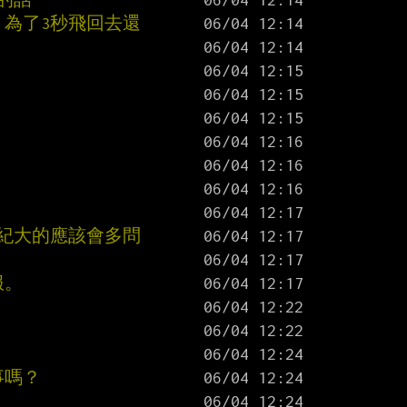
 為了3秒飛回去還
年紀大的應該會多問
服。
事嗎？