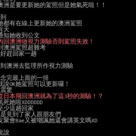
澳洲是要更新她的駕照但是她氣死啦！！

到

她都有在線上更新她的澳洲駕照

天

內回澳洲做視力測驗否則駕照失效！
到澳洲駕照超難考

只好趕回家一趟

e回到澳洲去監理所作視力測驗

只念完最上面的一排

就說OK她駕照可以更新囉！

從日本飛回澳洲就為了這3秒的測驗！？
死她啦XDDDDDD

至少這趟回家

e也是見到了家人跟朋友們

友聚會Bae又被嘲諷她還會講英文嗎XD

說
