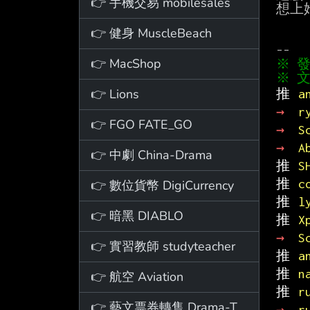
👉 手機交易 mobilesales
想上
👉 健身 MuscleBeach
👉 MacShop
※ 文
👉 Lions
推 
a
→ 
r
👉 FGO FATE_GO
→ 
S
→ 
A
👉 中劇 China-Drama
推 
S
推 
c
👉 數位貨幣 DigiCurrency
推 
l
👉 暗黑 DIABLO
推 
X
→ 
S
👉 實習教師 studyteacher
推 
a
推 
n
👉 航空 Aviation
推 
r
👉 藝文票券轉售 Drama-Ticket
→ 
r