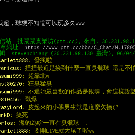
e我超，球梗不知道可以玩多久www

章網址: 
https://www.ptt.cc/bbs/C_Chat/M.1780
carlett888
: 發瘋啦
renicus
: 捏捏最近是撿到什麼一直臭爛球 還是不怕
asumi999
: 超靠北w
ust80270
: 狂臭猛臭
asumi999
: 不過她最喜歡的作品是銀魂，會這樣說
9810456
: 戳爆
razyLord
: 皮起來的小學男生就是這麼欠揍(?
unkD
: 笑死
or1os
: 海豹為啥一直在臭爛球 -.-
carlett888
: 要開LIVE就大尾了喔ww