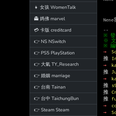
👧 女孩 WomenTalk
👻 媽佛 marvel
Nen
💳 卡版 creditcard
※ 文
👉 NS NSwitch
→ 
S
👉 PS5 PlayStation
推 
I
👉 大氣 TY_Research
→ 
k
推 
J
👉 婚姻 marriage
→ 
k
推 
s
👉 台南 Tainan
推 
C
👉 台中 TaichungBun
推 
f
→ 
c
👉 Steam Steam
→ 
S