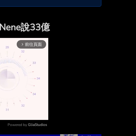
Nene說33億
前往頁面
arrow_forward_ios
Powered by 
GliaStudios