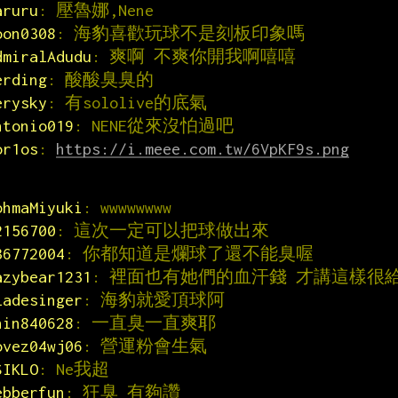
aruru
: 壓魯娜,Nene
oon0308
: 海豹喜歡玩球不是刻板印象嗎
dmiralAdudu
: 爽啊 不爽你開我啊嘻嘻
erding
: 酸酸臭臭的
erysky
: 有sololive的底氣
ntonio019
: NENE從來沒怕過吧
or1os
: 
https://i.meee.com.tw/6VpKF9s.png
ohmaMiyuki
: wwwwwwww
2156700
: 這次一定可以把球做出來
36772004
: 你都知道是爛球了還不能臭喔
azybear1231
: 裡面也有她們的血汗錢 才講這樣很
ladesinger
: 海豹就愛頂球阿
hin840628
: 一直臭一直爽耶
ovez04wj06
: 營運粉會生氣
SIKLO
: Ne我超
ebberfun
: 狂臭 有夠讚