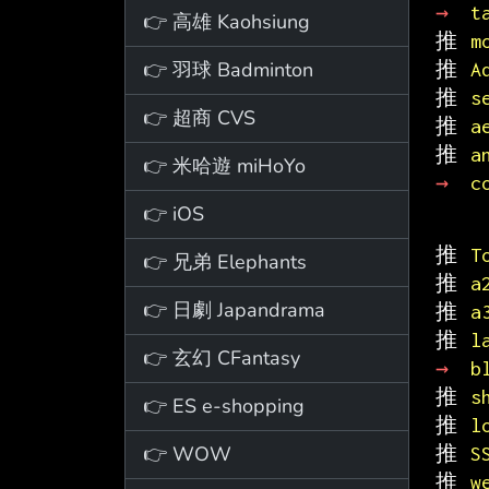
→ 
t
👉 高雄 Kaohsiung
推 
m
👉 羽球 Badminton
推 
A
推 
s
👉 超商 CVS
推 
a
推 
a
👉 米哈遊 miHoYo
→ 
c
👉 iOS
推 
T
👉 兄弟 Elephants
推 
a
👉 日劇 Japandrama
推 
a
推 
l
👉 玄幻 CFantasy
→ 
b
推 
s
👉 ES e-shopping
推 
l
👉 WOW
推 
S
推 
w