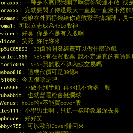
ioraxxx
: 一種是不爽把我開了啊笑你營運不敢 或是so
ioraxxx
: 完就要閃了待退最大一直臭一直爽不然解
atoman
: 老娘在外面掙錢給你這敗家子搞爛球，臭
yoma1
: 可以立志成為Holo股神！
evicer
: 好臭 你是不是有入股啊
olicon
: 笑死 妳行妳來
ep5iC05893
: 33億的開發經費可以做什麼遊戲
carlett888
: NENE有在買股票 說不定還真的有買齁
ntonio019
: NENE買齁股不算內線交易嗎
uebao818
: 這梗代價可是30億w
t51000
: 今天很嗆是吧
ino5566
: 33做不到半顆 再33也不會多一顆
yubabbit
: 也就營運粉會挺爛球
aVenus
: holo的V不能買cover股
kles111
: 小學男生啊，只抓一樣印象最深去臭
ppbruce
: 好好笑
obby4755
: 可以歐印Cover賺回來