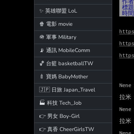
作
標
✨ 英雄聯盟 LoL
時
🍿 電影 movie
http
🪖 軍事 Military
http
📡 通訊 MobileComm
http
🏀 台籃 basketballTW
🍼 寶媽 BabyMother
Nen
🇯🇵 日旅 Japan_Travel
拉米
🏭 科技 Tech_Job
Nen
👉 男女 Boy-Girl
拉米
👉 真香 CheerGirlsTW
Nen