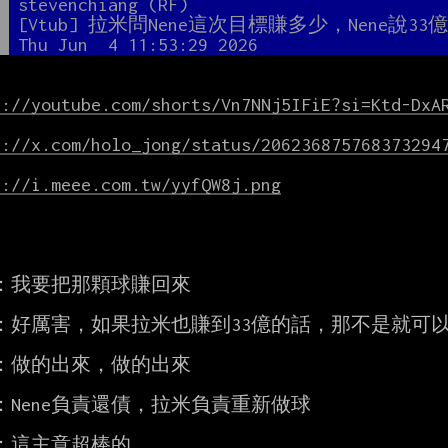
者
stevenchiang (RF)
題
[Vtub] 拉米問Nene這次目標賺多少，Nene說33
間
Thu Jun  4 11:53:29 2026
s://youtube.com/shorts/Vn7NNj5IFiE?si=Ktd-DxA
s://x.com/holo_jong/status/206236875768373294
s://i.meee.com.tw/yyfQW8j.png
e：我要把那顆球賺回來

：好厲害，如果拉米也賺到33億的話，那不是就可以
e：做的出來，做的出來

：Nene負責還債，拉米負責重新做球

e：這主意超棒的
