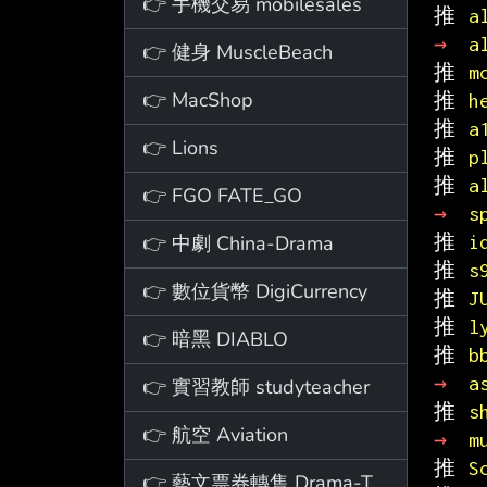
👉 手機交易 mobilesales
推 
a
→ 
a
👉 健身 MuscleBeach
推 
m
👉 MacShop
推 
h
推 
a
👉 Lions
推 
p
推 
a
👉 FGO FATE_GO
→ 
s
👉 中劇 China-Drama
推 
i
推 
s
👉 數位貨幣 DigiCurrency
推 
J
推 
l
👉 暗黑 DIABLO
推 
b
→ 
a
👉 實習教師 studyteacher
推 
s
👉 航空 Aviation
→ 
m
推 
S
👉 藝文票券轉售 Drama-Ticket