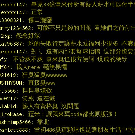
lexxxx147
: 畢竟33億拿來付所有藝人薪水可以付半
lexxxx147
: 正常
c3308321
: 傷口灑鹽
enry1234562
: 可能不只是錢的問題 看她們之前付
125g
: 怨念好深
lay96387
: 球的失敗肯定讓薪水或福利少很多 不爽
lexxxx147
: 對ㄟ 還有內部要幫球抬轎 這部分也
pfy
: 不管爽不爽 拿來臭也很方便阿 現成的梗欸
df64
: 我大nene 毫無畏懼
921619
: 狂臭猛臭wwwwwww
USTMYSUN
: 直接臭www
yt5566
: 捏捏臭爛欸
bc0217
: 笑死 還在戳
siakid
: 藝人有資格臭 沒問題
hirokase
: 菈米：讓我來寫code都比原版強！
ushrimp5466
: 靠北
carlett888
: 當初486臭這顆球也是選朋友生活中的N