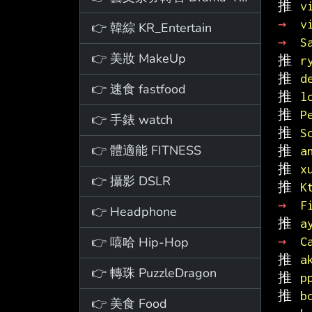
推 
v
→ 
v
👉 韓綜 KR_Entertain
→ 
S
👉 美妝 MakeUp
推 
r
推 
d
👉 速食 fastfood
推 
l
推 
P
👉 手錶 watch
推 
S
👉 體適能 FITNESS
推 
a
推 
x
👉 攝影 DSLR
推 
K
→ 
F
👉 Headphone
推 
a
👉 嘻哈 Hip-Hop
→ 
C
推 
a
👉 轉珠 PuzzleDragon
推 
p
推 
b
👉 美食 Food