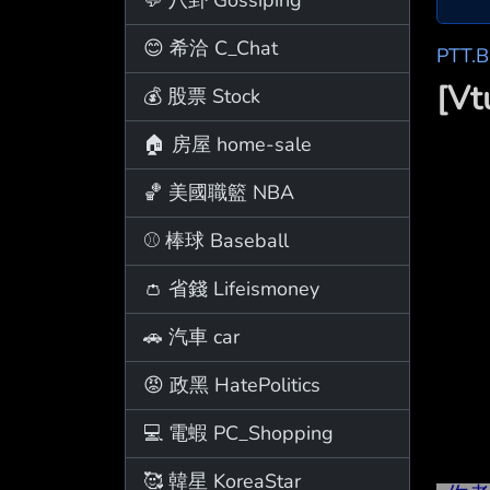
😊 希洽 C_Chat
PTT.
[V
💰 股票 Stock
🏠 房屋 home-sale
🏀 美國職籃 NBA
⚾ 棒球 Baseball
👛 省錢 Lifeismoney
🚗 汽車 car
😡 政黑 HatePolitics
💻 電蝦 PC_Shopping
🥰 韓星 KoreaStar