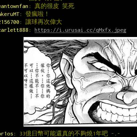
eantownfan
: 真的很皮 笑死
akeruMT
: 發瘋啦！
2156700
: 讓球再次偉大
carlett888
: 
https://i.urusai.cc/qMxfx.jpeg
or1os
: 33億日幣可能還真的不夠燒1年吧 -.-