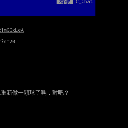
看板
C_Chat
Mute
億
R1mGGxLeA
7?s=20
重新做一顆球了嗎，對吧？
