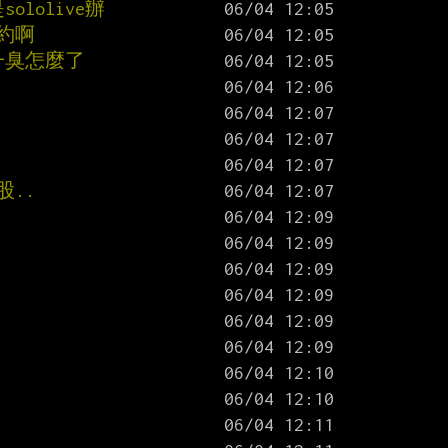
lolive辦
約啊
一臭怎麼了
股..