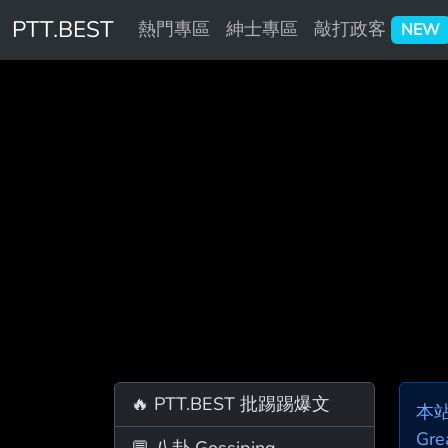
PTT.BEST
熱門專區
紳士專區
敲打政客
NEW
🔥 PTT.BEST 批踢踢爆文
本
Gre
💬 八卦 Gossiping