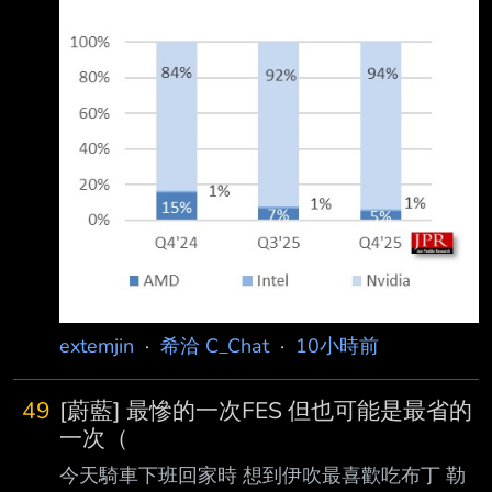
無人在意！AMD遊戲收入暴跌31% NVIDIA早已
不再單列
https://news.xfastest.com/amd/164330/amd-
70/ AMD 今日公布2026年第二季度財報，整體
營收達到115億美元，同比增長50%，環比增長
13%，創下歷史新高。 但在這背後，遊戲部門
收入僅7.79億美元，同比暴跌31%，已
extemjin
·
希洽 C_Chat
·
10小時前
49
[蔚藍] 最慘的一次FES 但也可能是最省的
一次（
今天騎車下班回家時 想到伊吹最喜歡吃布丁 勒