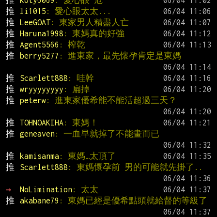
推 
koty6069
: 愛心眼 危
推 
li1015
: 愛心眼太太...
推 
LeeGOAT
: 東家男人精盡人亡
推 
Haruna1998
: 東媽真的好強
推 
Agent5566
: 榨乾
推 
berry5277
: 進東家，最先懷孕肯定是東媽
推 
Scarlett888
: 哇幹
推 
wryyyyyyyy
: 扁掉
推 
peterw
: 進東家優希能不能活超過三天？
推 
TOHNOAKIHA
: 東媽！
推 
geneaven
: 一血早就掉了不能畫而已
推 
kamisanma
: 東媽…太頂了
推 
Scarlett888
: 東媽懷孕前 男的可能就先掛了..
→ 
NoLimination
: 太太
推 
akabane79
: 東媽已經是優希點頭就給督的等級了