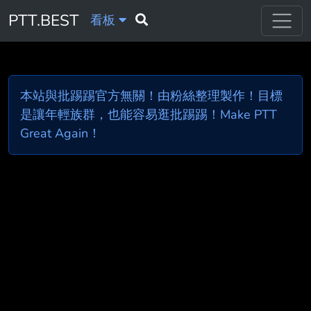
PTT.BEST
看板
本站與批踢踢官方無關！由粉絲整理製作！目標
是讓年輕族群，也能容易逛批踢踢！Make PTT
Great Again！