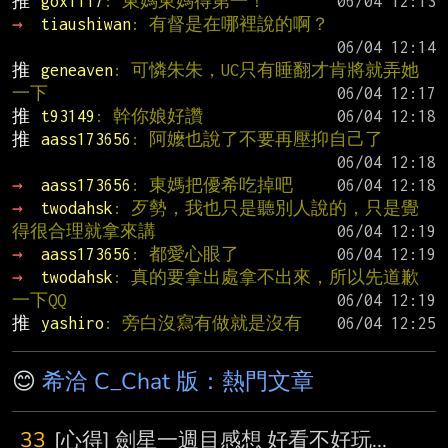
推 
gox1117
: 東媽東媽得第一！
→ 
tiaushiwan
: 有督是在哪裡說的啊？
推 
geneaven
: 可憐朱朱，UC只有睡翻才肯將就弄她
一下
推 
t93149
: 幹你娘好讚
推 
aass173656
: 阿嬤也說了不要再壓抑自己了
→ 
aass173656
: 東媽把優希吃掉吧
→ 
twodahsk
: 歹勢，我也只是聽別人說的，只是覺
得很合理就拿來講
→ 
aass173656
: 都愛心眼了
→ 
twodahsk
: 真的要拿出處拿不出來，所以先道歉
一下QQ
推 
yashiro
: 旁白沒寫有做就是沒有
😊
希洽 C_Chat 版：熱門文章
33
[心得] 劍星一週目感想 好看不好玩...