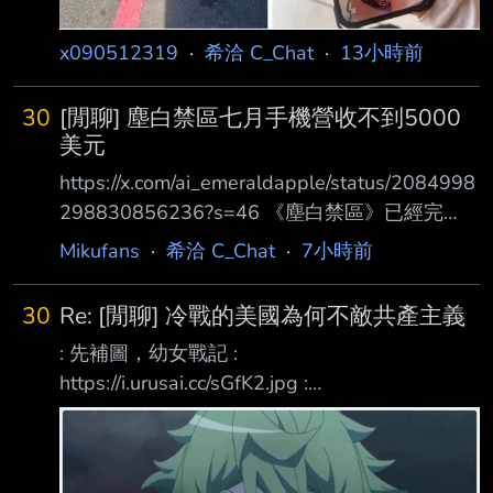
x090512319
·
希洽 C_Chat
·
13小時前
30
[閒聊] 塵白禁區七月手機營收不到5000
美元
https://x.com/ai_emeraldapple/status/2084998
298830856236?s=46 《塵白禁區》已經完
了。 恭喜《戀與深空》的玩家，你們的激進女
Mikufans
·
希洽 C_Chat
·
7小時前
權主義成功把一款遊戲審查到死。 這款遊戲7月
在行動平台的營收只有4,750美元，下載量也僅
30
Re: [閒聊] 冷戰的美國為何不敵共產主義
有3,000次 相比過去每月平均約100萬美元的營
: 先補圖，幼女戰記 :
收，已經大幅下滑。 這種狀況根本無法長期維
https://i.urusai.cc/sGfK2.jpg :
持，遊戲也已經到了幾乎不具任何商業價值的地
https://i.urusai.cc/uAGrk.jpg :
步。 在《戀與深空》社群攻擊這款遊戲，並向
https://i.urusai.cc/4rcgT.jpg : 論國力與工業總
中國政府施壓要求審查之後，遊戲停服了大約三
量，美國陣營顯然比蘇聯強大許多。但在地緣政
個 月。 重新上線