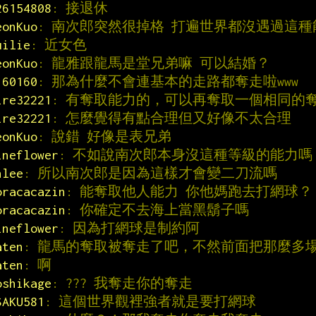
26154808
: 接退休
eonKuo
: 南次郎突然很掉格 打遍世界都沒遇過這
uilie
: 近女色
eonKuo
: 龍雅跟龍馬是堂兄弟嘛 可以結婚？
160160
: 那為什麼不會連基本的走路都奪走啦www
ire32221
: 有奪取能力的，可以再奪取一個相同的
ire32221
: 怎麼覺得有點合理但又好像不太合理
eonKuo
: 說錯 好像是表兄弟
ineflower
: 不如說南次郎本身沒這種等級的能力嗎
hlee
: 所以南次郎是因為這樣才會變二刀流嗎
oracacazin
: 能奪取他人能力 你他媽跑去打網球？
oracacazin
: 你確定不去海上當黑鬍子嗎
ineflower
: 因為打網球是制約阿
aten
: 龍馬的奪取被奪走了吧，不然前面把那麼多
aten
: 啊
oshikage
: ??? 我奪走你的奪走
SAKU581
: 這個世界觀裡強者就是要打網球