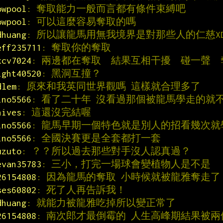
owpool
: 奪取能力一般而言都有條件束縛吧
owpool
: 可以這麼容易奪取的嗎
dhuang
: 所以讓龍馬用無我境界是對那些人的仁慈X
eff235711
: 奪取你的奪取
xcv7024
: 兩邊都在奪取  結果互相干擾  碰一聲 
ight40520
: 黑洞互撞？
dlem
: 原來和我英同世界觀嗎 這樣就合理多了
ino5566
: 看了二十年 沒看過那個被龍馬學走的就
nives
: 這還沒完結喔
ino5566
: 龍馬早期一個特色就是別人的招看幾次就
ino5566
: 全國決賽更是全套都打一套
uzuto
: ？？所以過去那些對手沒人認真過？
evan35783
: 三小，打完一場球會變植物人是不是
26154808
: 因為龍馬的奪取 小時候就被龍雅奪走了
ses60802
: 死了人再告訴我！
dhuang
: 就能力被龍雅吃掉所以變正常了
26154808
: 南次郎才最倒霉的 人生高峰期結果被兩