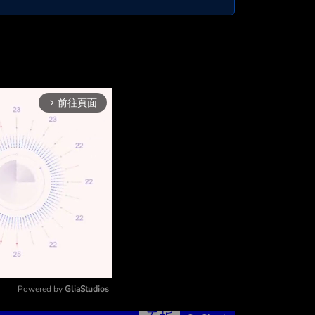
前往頁面
arrow_forward_ios
Powered by 
GliaStudios