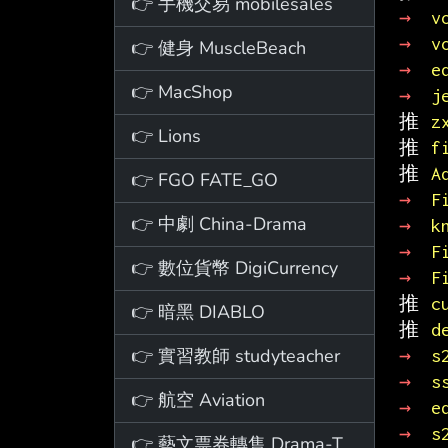
👉 手機交易 mobilesales
→ 
v
→ 
v
👉 健身 MuscleBeach
→ 
e
👉 MacShop
→ 
j
推 
z
👉 Lions
推 
f
推 
A
👉 FGO FATE_GO
→ 
F
👉 中劇 China-Drama
→ 
k
→ 
F
👉 數位貨幣 DigiCurrency
→ 
F
推 
c
👉 暗黑 DIABLO
推 
d
👉 實習教師 studyteacher
→ 
s
→ 
s
👉 航空 Aviation
→ 
e
→ 
s
👉 藝文票券轉售 Drama-Ticket