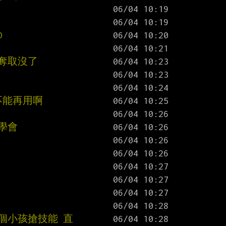
D
 奪取沒了
不能再用啊
學會
個小孩搶技能 直