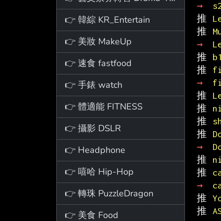
→ 
s
推 
L
👉 韓綜 KR_Entertain
推 
M
👉 美妝 MakeUp
→ 
L
推 
b
👉 速食 fastfood
推 
f
→ 
f
👉 手錶 watch
推 
L
👉 體適能 FITNESS
推 
n
推 
s
👉 攝影 DSLR
推 
D
→ 
D
👉 Headphone
推 
n
👉 嘻哈 Hip-Hop
推 
c
→ 
c
👉 轉珠 PuzzleDragon
推 
Y
推 
A
👉 美食 Food