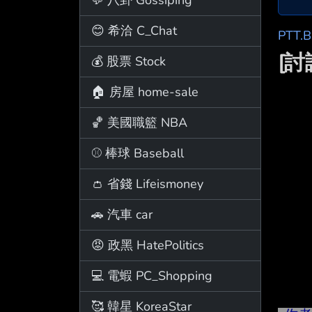
😊 希洽 C_Chat
PTT.
[討
💰 股票 Stock
🏠 房屋 home-sale
🏀 美國職籃 NBA
⚾ 棒球 Baseball
👛 省錢 Lifeismoney
🚗 汽車 car
😡 政黑 HatePolitics
💻 電蝦 PC_Shopping
🥰 韓星 KoreaStar