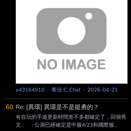
家巷口的魯肉飯都能掃QR點餐了 臨櫃點餐壓力
很大，點了一個套餐之後再單點一個牛三寶 結
果才395元，情急之下隨便加個小菜變450才過
特典門檻 仔細想想還不如直接點兩個套餐，我
到底在幹麻== 合作套餐的金沙雞肉味道還不
錯，肉是雞腿肉 不過配菜的三色豆完全一坨，
不如不要加 牛三寶就...第一次吃，看網路評價不
錯才點的 我個人覺得就算以連鎖店還說還不如
八方 完食圖 https
a43164910
·
希洽 C_Chat
·
2026-04-21
60
Re: [異環] 異環是不是挺勇的？
有在玩的手遊更新時間差不多都確定了，回個舊
文 : : 公測已經確定是中服4/23和國際服