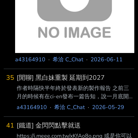
a43164910
·
希洽 C_Chat
·
2026-06-11
35
[閒聊] 黑白妹重製 延期到2027
作者時隔快半年終於發表新的製作報告 之前三
月的時候有在ci-en發布一篇告知，說一月底開始
都在照顧家人 工作必須暫緩，同時期也在推特
a43164910
·
希洽 C_Chat
·
2026-05-29
表示經常出入醫院 這篇製作報告主要在講 作者
今年秋天到明年都沒有太多時間可以製作 目前
41
[鐵道] 金閃閃點擊就送
手邊有兩個專案 一個是黑白妹重製版 預計發布
https://i.meee.com.tw/xKfAo8o.png 或是你可以
時間將會延期到2027，非常抱歉 另一個項目尚