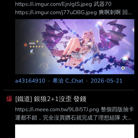
https://i.imgur.com/EjnJglS.jpeg 武器70
https://i.imgur.com/j77uDBG.jpeg 爽啊刺啊 回家
看我剩多少 發個一百樓 --
a43164910
·
希洽 C_Chat
·
2026-05-21
爆
[鐵道] 銀狼2+1沒歪 發錢
https://i.meee.com.tw/9L8i5TJ.png 整個四版抽卡
運都不錯，完全沒買鑽石就完成了理想組隊 大量
長草期真的很舒服
https://i.meee.com.tw/UUt70WE.png 第一次彩