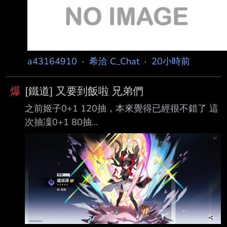
a43164910
·
希洽 C_Chat
·
20小時前
爆
[鐵道] 又要到飯啦 兄弟們
之前姬子0+1 120抽，本來覺得已經很不錯了 這
次抽凜0+1 80抽
https://i.imgur.com/Log9NRW.jpeg
https://i.imgur.com/vZIbXwm.jpeg 剛好200
https://i.imgur.com/9xRB3I1.jpeg 完美收工，免
費石都還沒用完，可以繼續存歡愉艦隊了 沒想到
200抽可以搞定兩隻0+1，感覺很久沒抽這麼好
了 回家發個100樓20P --