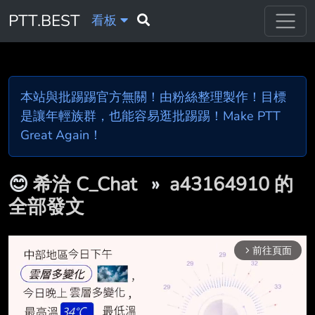
PTT.BEST
看板
本站與批踢踢官方無關！由粉絲整理製作！目標
是讓年輕族群，也能容易逛批踢踢！Make PTT
Great Again！
😊
希洽 C_Chat
»
a43164910 的
全部發文
前往頁面
arrow_forward_ios