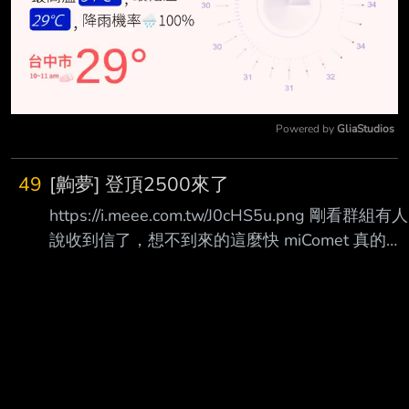
Powered by 
GliaStudios
Mute
49
[齁夢] 登頂2500來了
https://i.meee.com.tw/J0cHS5u.png 剛看群組有人
說收到信了，想不到來的這麼快 miComet 真的好
強
https://x.com/hololive_dreams/status/20856698
69723545870 發完文才看到官方發推，遊戲內
信件發的比較快 セールスランキング1位獲得 感
謝の気持ちを込めて、 「レッドダイヤ×2,500」
をプレゼント！ ゲーム内のギフトよりお受け取