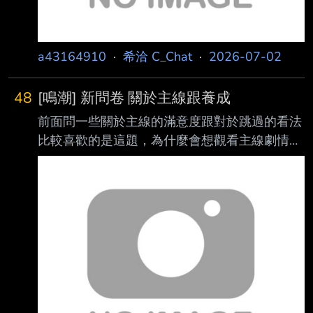
a43164910
·
希洽 C_Chat
·
2026-07-02
48
[鳴潮] 新問卷 關於主線跟養成
前面問一些關於主線的滿意度跟對於跳過的看法
比較喜歡的是這題，為什麼會想觀看主線劇情相
關的影片 https://i.meee.com.tw/JlPBOy4.jpg 當
然是尋找(X)吸收(O)共鳴阿 養成資源體驗的部分
https://i.meee.com.tw/ttlaKIX.jpg
https://i.meee.com.tw/y2ATjpl.jpg 我自己是只勾
了週本素材 相信很多人對聲骸系統有意見，這
次可以大寫特寫了 期待之後的改版 --