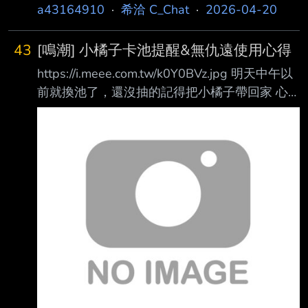
4/29，雖然不知道為什麼要差一個禮拜 : : 但
a43164910
·
希洽 C_Chat
·
2026-04-20
幾乎就在同個時間 : : 是崩鐵4.2週年慶版本：
目前據說是狼尊當主推 鐵道42\ : 同時也是鳴潮
43
[鳴潮] 小橘子卡池提醒&無仇遠使用心得
3.3週年慶版本：目前傳說是冰大C巫女太刀，緋
https://i.meee.com.tw/k0Y0BVz.jpg 明天中午以
雪 : : 雖然兩者的up都還不確定，但是撞兩款
前就換池了，還沒抽的記得把小橘子帶回家 心
前輩的週年慶版本幾乎跑不掉惹 : : 再同時，
得之前先附個練度 共鳴效率140超級難湊==
終末地假設是大蔥上的話（雖然也可能是弭
https://i.meee.com.tw/EYqUGL7.jpg 專武有抽
弗），是大蔥的話肯定也是戰力驚人 : : 異環
https://i.meee.com.tw/LcDU5qC.jpg 技能全部點
是不是很會挑時間？ :
滿了 https://i.meee.com.tw/OniDype.jpg 使用心
得 因為沒有抽仇遠，所以其實我根本沒有拿出
來用過 只有剛抽到那天模組鑑賞一下 之後就放
進隊伍解每日耗體，等好