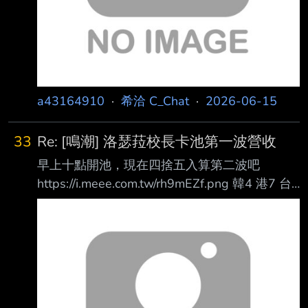
a43164910
·
希洽 C_Chat
·
2026-06-15
33
Re: [鳴潮] 洛瑟菈校長卡池第一波營收
早上十點開池，現在四捨五入算第二波吧
https://i.meee.com.tw/rh9mEZf.png 韓4 港7 台8
日13 考慮到上一池是五天前，我只能說
https://i.meee.com.tw/EJ6N30H.png 校長，又大
又強== --