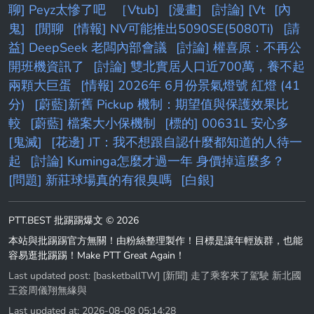
聊] Peyz太慘了吧
［Vtub]
[漫畫]
[討論] [Vt
[內
鬼]
[閒聊
[情報] NV可能推出5090SE(5080Ti)
[請
益] DeepSeek 老闆內部會議
[討論] 權喜原：不再公
開班機資訊了
[討論] 雙北實居人口近700萬，養不起
兩顆大巨蛋
[情報] 2026年 6月份景氣燈號 紅燈 (41
分)
[蔚藍]新舊 Pickup 機制：期望值與保護效果比
較
[蔚藍] 檔案大小保機制
[標的] 00631L 安心多
[鬼滅]
[花邊] JT：我不想跟自認什麼都知道的人待一
起
[討論] Kuminga怎麼才過一年 身價掉這麼多？
[問題] 新莊球場真的有很臭嗎
[白銀]
PTT.BEST 批踢踢爆文 © 2026
本站與批踢踢官方無關！由粉絲整理製作！目標是讓年輕族群，也能
容易逛批踢踢！Make PTT Great Again！
Last updated post:
[basketballTW] [新聞] 走了乘客來了駕駛 新北國
王簽周儀翔無緣與
Last updated at: 2026-08-08 05:14:28