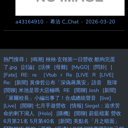
a43164910
·
希洽 C_Chat
·
2026-03-20
熱門搜尋
：
[鳴潮] 秧秧·玄翎第一日營收 酷狗完蛋
了.jpg
[討論]
[活俠
[母雞]
[MyGO]
[問卦]
[
[Fate]
RE:
re
［Vtub
r
Re
[LIVE
R
[LIVE]
Re:
[新聞] 黃偉哲公布「深偽蔣萬安」語音 殷瑋
[閒聊] 米池是罪大惡極嗎
RE
[閒聊] Josh
[新聞]
「萊爾校長」小編出事了！合成總統聲音
[live]
[Live]
[閒聊] 七月手遊營收
[情報] Siegel：追求苦
命的剩下湖人
[Holo]
[購機]
[閒聊] 蔚藍檔案 營收
6月第21名 5月第40名
[新聞] 美點名「月之暗面」