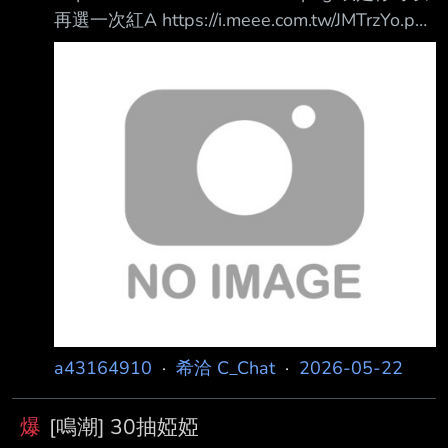
再選一次紅A https://i.meee.com.tw/JMTrzYo.png
未公布 從事幕後工作 目前的狀況確定無法一直
凜的立繪超級好看，這個4.3我是一刻也
待在電腦前，所以新的專案就是一次嘗試 看看
https://i.meee.com.tw/tEdN5ww.png 沒意外4.4
能不能在這個情況下創作一款遊戲 之後會有更
開連動 --
多詳細資訊 以上內容節錄作者ci-en 遊戲的進度
跟年初一樣，看起來是完全
a43164910
·
希洽 C_Chat
·
2026-05-22
爆
[鳴潮] 30抽婭婭