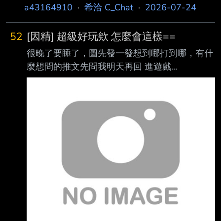
a43164910
·
希洽 C_Chat
·
2026-07-24
52
[因精] 超級好玩欸 怎麼會這樣==
很晚了要睡了，圖先發一發想到哪打到哪，有什
麼想問的推文先問我明天再回 進遊戲
https://images.plurk.com/zOo88g0Gq1yy6pmd
5HOsj.png 有三種初始狀態可以選，素質會影響
對話選項，做的有點像P系列那種感覺
https://images.plurk.com/2bmuKS8kRm6L23w
R0GvDoh.png
https://images.plurk.com/4YJy0x022U4i7VvQis
WUZW.png 點右上角會顯示選項出現條件
https://image