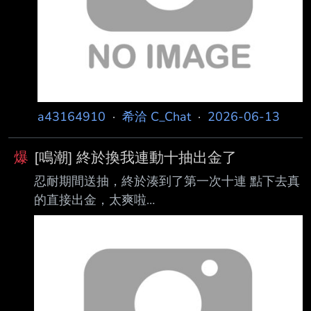
a43164910
·
希洽 C_Chat
·
2026-06-13
爆
[鳴潮] 終於換我連動十抽出金了
忍耐期間送抽，終於湊到了第一次十連 點下去真
的直接出金，太爽啦
https://i.meee.com.tw/fIwSYZH.jpg 就是這個月
亮數量好像有點多 不過比最慘的預期高速前進了
幾十抽，整體還是算賺吧 先小發個10p*100推
之後冷靜期結束或是後天校長有歐再來發更多 --