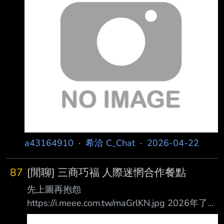
框 21狼 01火 00爻 00藿全自動，打完行動條還
有一百多，這就是主推大人嗎
https://i.meee.com.tw/xaQfr1o.png 流螢加強之
後騎士也是隨便亂踢，這次記憶雖然打最慢，不
過優點是很穩定 反而藿藿生存真的不行，騎士一
死了一次才過，擊破隊一個奶沒帶都能一次過了
大
a43164910
·
希洽 C_Chat
·
2026-04-22
87
[閒聊] 三商巧福 人際迷惘合作餐點
先上圖再抱怨
https://i.meee.com.tw/maGrlKN.jpg 2026年了，
這一間三商居然沒有入座點餐系統 是真的連我