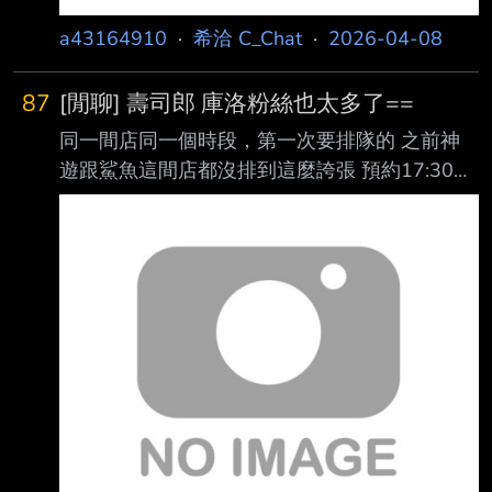
a43164910
·
希洽 C_Chat
·
2026-04-08
87
[閒聊] 壽司郎 庫洛粉絲也太多了==
同一間店同一個時段，第一次要排隊的 之前神
遊跟鯊魚這間店都沒排到這麼誇張 預約17:30，
17:20到排到大概快50分才進店 這間之前都是隨
來隨進 這就是小櫻的超人氣嗎
https://i.meee.com.tw/ZDStgbw.jpg 店內佈置蠻
多的 https://i.meee.com.tw/gpNa4vu.jpg
https://i.meee.com.tw/5VyzC2W.jpg 每張桌子都
有不同的圖 https://i.meee.com.tw/1QEzLE0.jpg
我這時在意識到這次可能是主題店