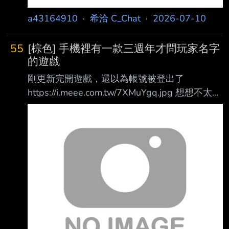
a43164910
·
希洽 C_Chat
·
2026-07-10
55
[棕色] 手機裡有一款三週年才問玩家名字
的遊戲
剛更新完開遊戲，還以為帳號被登出了
https://i.meee.com.tw/7XMuYgq.jpg 想想不太
對，這好像是新劇情，笑死 新的諮詢系統，就
是妮姬現在那套 答錯+80，答對+100
https://i.meee.com.tw/YmZ8iNp.jpg 新角的個人
故事不用好感度，預設全開，還送兩張桌布
https://i.meee.com.tw/Gv4wsaA.jpg
https://i.meee.com.tw/dRuF4eZ.jpg 今年二月回
坑，等了半年的泳泰，一來就雙蛋黃 https://