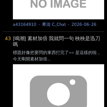
a43164910
·
希洽 C_Chat
·
2026-06-26
43
[鳴潮] 素材加倍 我就問一句 秧秧是迅刀
嗎
標題好像把要問的東西打完了== 是這樣的啦，
今天剛開素材加倍
https://i.meee.com.tw/K1wWTRP.jpg 剛好官方
又放了一堆衛星，照順序下一隻肯定是秧秧
https://i.meee.com.tw/4c8Byu6.jpg 那我素材刷
迅刀應該沒問題 對吧 --