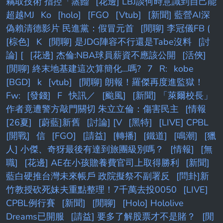
竊取技術 指控「蒸餾
[花邊] LBJ談何時意識到自己能
超越MJ
Ko
[holo]
[FGO
[Vtub]
[新聞] 藍營AI深
偽賴清德影片 民進黨：假冒元首
[閒聊] 李冠儀FB (
[棕色]
K
[閒聊] 是JDG陣容不行還是Tabe沒料
[討
論] [
[花邊] 杰倫:NBA球員薪資不應該公開
[活俠]
[閒聊] 終末地基建這次算簡化...嗎?
7
R:
kobe
[BGD]
k
[vtub]
[閒聊] 朗報！羅傑再度進監獄！
Fw:
[發錢]
F
快訊／
[颱風]
[新聞] 「萊爾校長」
作者竟遭警方敲門關切 朱立立倫：傷害民主
[情報
[26夏]
[蔚藍]新舊
[討論] [V
[黑特]
[LIVE] CPBL
[開戰]
信
[FGO]
[請益]
[轉播]
[鐵道]
[鳴潮]
[獵
人] 小傑、奇犽最後有達到旅團級別嗎？
[情報]
[無
職]
[花邊] AE在小孩贍養費官司上取得勝利
[新聞]
藍白硬推台灣未來帳戶 政院擬祭不副署反
[問卦]新
竹教授砍死妹夫重點整理！7千萬去投0050
[LIVE]
CPBL例行賽
[新聞]
[閒聊]
[Holo] Hololive
Dreams已開服
[請益] 要多了解股票才不是賭？
[閒