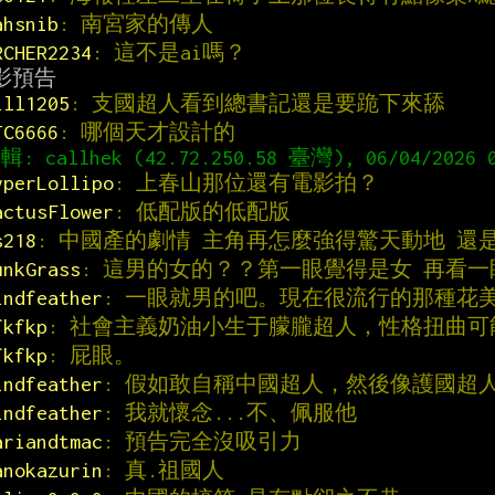
ahsnib
: 南宮家的傳人
RCHER2234
: 這不是ai嗎？
ill1205
: 支國超人看到總書記還是要跪下來舔
JC6666
: 哪個天才設計的
yperLollipo
: 上春山那位還有電影拍？
actusFlower
: 低配版的低配版
s218
: 中國產的劇情 主角再怎麼強得驚天動地 還
unkGrass
: 這男的女的？？第一眼覺得是女 再看
indfeather
: 一眼就男的吧。現在很流行的那種花
fkfkp
: 社會主義奶油小生于朦朧超人，性格扭曲
fkfkp
: 屁眼。
indfeather
: 假如敢自稱中國超人，然後像護國超
indfeather
: 我就懷念...不、佩服他
ariandtmac
: 預告完全沒吸引力
anokazurin
: 真.祖國人