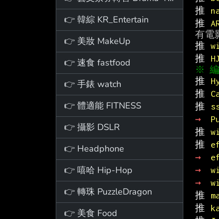
推 
n
👉 韓綜 KR_Entertain
推 
A
👉 美妝 MakeUp
推 
w
推 
H
👉 速食 fastfood
推 
H
👉 手錶 watch
推 
C
👉 體適能 FITNESS
推 
s
→ 
P
👉 攝影 DSLR
推 
w
推 
e
👉 Headphone
→ 
e
👉 嘻哈 Hip-Hop
→ 
w
→ 
w
👉 轉珠 PuzzleDragon
推 
m
推 
k
👉 美食 Food