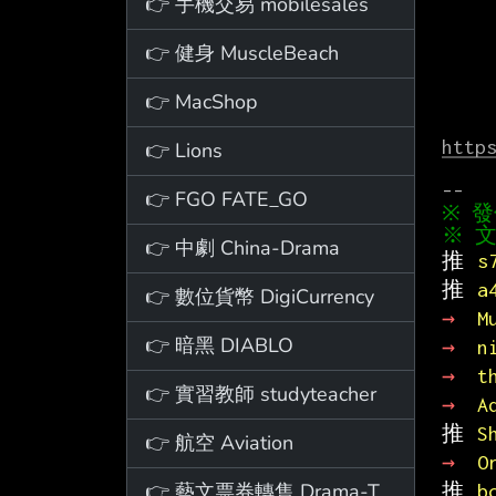
👉 手機交易 mobilesales
👉 健身 MuscleBeach
👉 MacShop
http
👉 Lions
👉 FGO FATE_GO
※ 文
👉 中劇 China-Drama
推 
s
推 
a
👉 數位貨幣 DigiCurrency
→ 
M
👉 暗黑 DIABLO
→ 
n
→ 
t
👉 實習教師 studyteacher
→ 
A
推 
S
👉 航空 Aviation
→ 
O
👉 藝文票券轉售 Drama-Ticket
推 
b