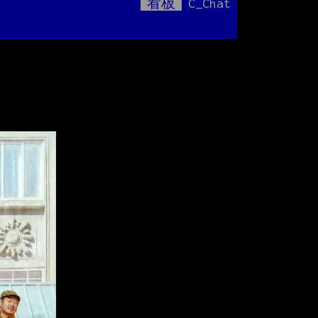
看板
C_Chat
Mute