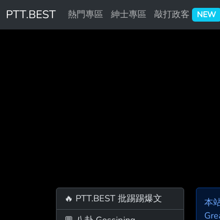
PTT.BEST
熱門專區
紳士專區
敲打政客
NEW
🔥 PTT.BEST 批踢踢爆文
本
Gre
💬 八卦 Gossiping