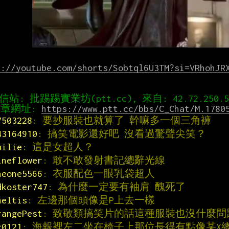
s://youtube.com/shorts/Sobtql6U3TM?si=VRhohJR
章網址: 
https://www.ptt.cc/bbs/C_Chat/M.1780
7503228
: 要抄服裝也就算了 幹嘛多一個三角褲
43164910
: 搞笑電影還好吧 沒看過驚聲尖笑？
uilie
: 這是女超人？
ineflower
: 敢不敢發射書記總辭光線
heone5566
: 衣服配色一眼乳袋超人
dkoster747
: 為什麼一定要有袖肩 醜死了
heltis
: 左邊那個頭像是P上去一樣
rangePest
: 致敬類搞笑片的話這種服裝也沒什麼問
c0121
: 海報裡左二坐在椅子上那位長得有點像某X