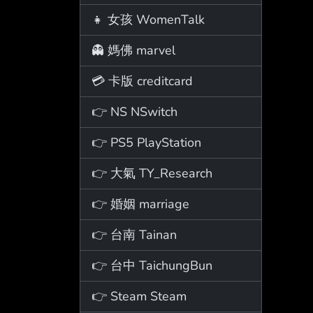
👧 女孩 WomenTalk
👻 媽佛 marvel
💳 卡版 creditcard
👉 NS NSwitch
👉 PS5 PlayStation
👉 大氣 TY_Research
👉 婚姻 marriage
👉 台南 Tainan
👉 台中 TaichungBun
👉 Steam Steam