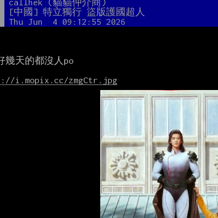
者
callhek (貓貓仲介商)
題
[中國] 特立獨行 盜版護國超人
間
Thu Jun  4 09:12:55 2026
好幾天的都沒人po

s://i.mopix.cc/zmgCtr.jpg