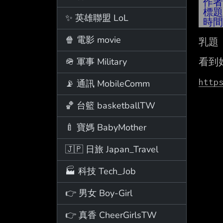
作
標
✨ 英雄聯盟 LoL
時
🍿 電影 movie
乳題

🪖 軍事 Military
看到
http
📡 通訊 MobileComm
🏀 台籃 basketballTW
🍼 寶媽 BabyMother
🇯🇵 日旅 Japan_Travel
🏭 科技 Tech_Job
👉 男女 Boy-Girl
👉 真香 CheerGirlsTW