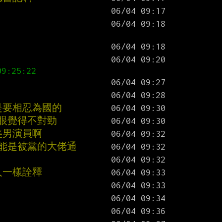
是要相忍為國的
一眼覺得不對勁
美男演員啊
可能是被黨的大佬通
人一樣詮釋