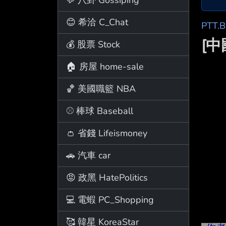
😊 希洽 C_Chat
PTT.
[
💰 股票 Stock
🏠 房屋 home-sale
🏀 美國職籃 NBA
⚾ 棒球 Baseball
👛 省錢 Lifeismoney
🚗 汽車 car
😡 政黑 HatePolitics
💻 電蝦 PC_Shopping
🥰 韓星 KoreaStar