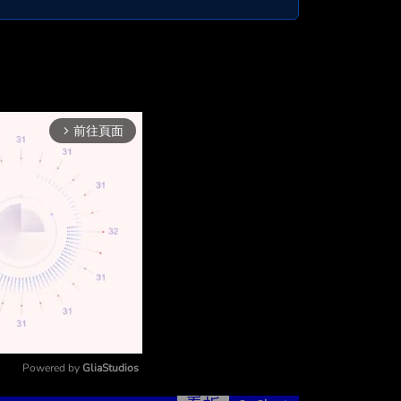
前往頁面
arrow_forward_ios
Powered by 
GliaStudios