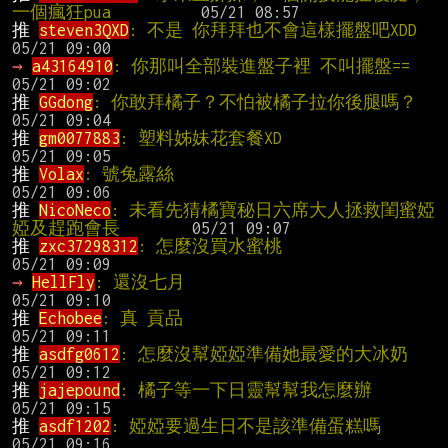
一個瘋狂pua         
推 
steven3QXD
: 不是 你
→ 
a43164910
: 你那叫全部裝
推 
GGdong
: 你敢拜橘
推 
gm0077883
: 塑料姊妹花套餐XD             
推 
Volax
: 號兔露絲                            
推 
NicoNeco
: 未看先猜橘寶秘日六席大人拯救閨蜜婭
婭及趕跑會長       
推 
zxc37298312
: 怎麼沒買水蜜桃              
→ 
HellFly
: 還沒七月                           
推 
Echobee
: 真 貢品                           
推 
asdfg0612
: 怎麼沒幫婭
推 
jajepound
: 橘子等一下日靈幫幫我怎
推 
asdf1202
: 婭婭要過生日不是該準