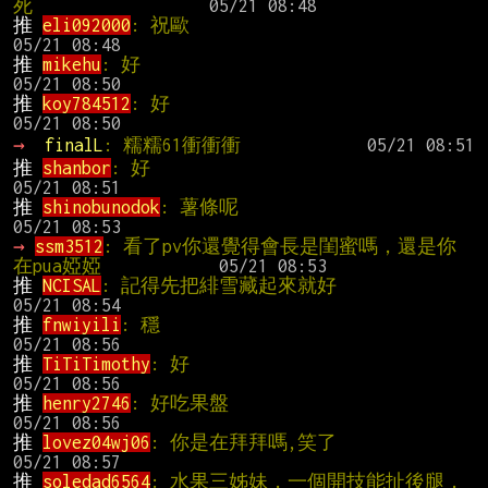
死                 
推 
eli092000
: 祝歐                            
推 
mikehu
: 好                                  
推 
koy784512
: 好                               
→ 
finalL
: 糯糯61衝衝衝
推 
shanbor
: 好                                 
推 
shinobunodok
: 薯條呢                       
→ 
ssm3512
: 看了pv你還覺得會長是閨蜜嗎，還是你
在pua婭婭           
推 
NCISAL
: 記得先把緋雪藏起來就好        
推 
fnwiyili
: 穩                                
推 
TiTiTimothy
: 好                             
推 
henry2746
: 好吃果盤                        
推 
lovez04wj06
: 你是在拜拜嗎,笑了         
推 
soledad6564
: 水果三姊妹，一個開技能扯後腿，