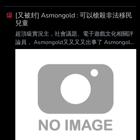
爆
[又被封] Asmongold : 可以槍殺非法移民
兒童
超頂級實況主，社會議題、電子遊戲文化相關評
論員， Asmongold又又又又出事了 Asmongold
Banned On Twitch After Saying He'd Shoot
Migrant Kids
https://www.thegamer.com/asmongold-twitch-
ban-august-2026/ Controversial streamer
Asmongold has been banned on Twitch after
saying on stream that he