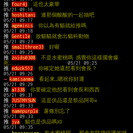
推 
four4j
: 這也太豪華                        
推 
hoshitani
: 連那個酸酸的一起抽吧       
推 
ageminis
: 你以為有貓就給推嗎           
推 
Gentile
: 放貓貓就會出貓科動物          
推 
smallthree33
: 好喔                         
推 
zoids0308
: 不是水蜜桃嗎 感覺你這樣擺會爆
死....                 
推 
educk512
: 你確定她還想看到會長？      
→ 
kamisanma
: 看起來…嗯祝你好運             
推 
a1338
: 你要確定他想看到會長和西西   
推 
JUSTMYSUN
: 這是供品還是祭品阿哥w      
推 
namepurple
: 薯條別忘了                    
推 
jya
: 貓也是供品嗎XD                      