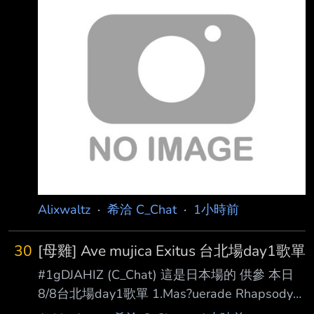
半感覺可以抓7.到就好了 純看表演的人 場內有
廁所 太早去還不能進場就得去外面排流動 外面
有小吃攤薛錢 我自己沒買 建議帶的東西有雨衣
跟耳塞 今天結束後下暴雨 媽的 我騎ubike 回家
半小時 全濕 耳塞 前天買 昨天到貨
https://i.verb.tw/ge1vc0xn.jpg 有聽說林口體育
場的音場，低音偏炸 加上我右耳有稍微聽力不
正常，這次裝備了專用的耳塞來聆
Alixwaltz
·
希洽 C_Chat
·
1小時前
30
[母雞] Ave mujica Exitus 台北場day1歌單
#1gDJAHIZ (C_Chat) 這是日本場的 供參 本日
8/8台北場day1歌單 1.Mas?uerade Rhapsody
Re?uest 2. sophie 3. crucifix X 4. Ave Mujica 5.