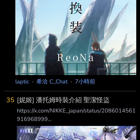
laptic
·
希洽 C_Chat
·
7小時前
35
[妮姬] 潘托姆時裝介紹 聖潔怪盜
https://x.com/NIKKE_japan/status/2086014561
916968999
https://pbs.twimg.com/media/HPIMpIbb0AAxb
64.jpg 【コスチューム紹介】 ファントム(CV：