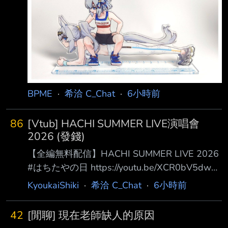
BPME
·
希洽 C_Chat
·
6小時前
86
[Vtub] HACHI SUMMER LIVE演唱會
2026 (發錢)
【全編無料配信】HACHI SUMMER LIVE 2026
#はちたやの日 https://youtu.be/XCR0bV5dwKc
19:00 開始 【 メンバーシップ限定 / Members
KyoukaiShiki
·
希洽 C_Chat
·
6小時前
ONLY 】 HACHI SUMMER LIVE 2026 ～アン
コールLIVE～ #はちたやの日
42
[閒聊] 現在老師缺人的原因
https://youtu.be/VoRgVvImVG8 『用我的歌聲