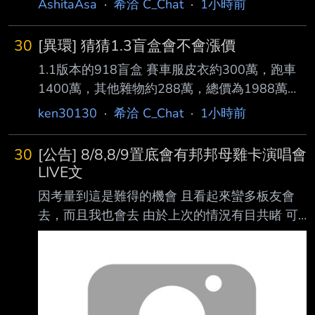
AshitaAsa
·
希洽 C_Chat
·
1小時前
素晴らしき世界 でも どこにもない場所 6.
symbol II : Air 7. symbol Ⅲ : ▽ 8.八芒星ダンス
30
[異環] 猜猜1.3盲盒會不會漲價
9. 黒のバースデイ 10. symbol IV : Earth 11.
1.1版本的918盲盒 賽車服皮衣約300萬，跑車
Choir ‘s’ Choir 12. 天球(そら)のMusica 13. D
1400萬，其他雜物約288萬，總價為1988萬
1.3版本的泳裝盲盒(先假定只有一個盲盒) 內容
ken30130
·
希洽 C_Chat
·
1小時前
物有鑒定師泳裝、牢大泳裝、薄荷泳裝跟水上摩
托 相比起來小垃圾少了很多，抽取價值大幅提
30
[公告] 8/8,8/9置底會有邦邦母雞卡演唱會
升 在1.1版抽918把方斯耗得差不多 並且1.2版
LIVE文
跳過摩托盲盒且沒沉迷刮刮樂的狀況下 大小月
因考量到這是難得的機會 且看起來蠻多板友會
卡玩家應該都能存到2000萬左右 1.3盲盒如果能
去，而且我也會去 由於上次的情況有目共睹 可
在2000萬內全包的話是不是就很佛了? 但感覺可
能會出現混亂情況 為方便大家統整資訊及一起
能性偏低，要耗光玩家手上的錢 價格只有越來
看 故8/8、8/9將開設LIVE文並置底 歡迎大家到
越貴這條路 -- 1100萬能全收簡直是做慈
LIVE文一起嗨 備註: 1. 如果颱風導致取消，則不
會發LIVE文 如果颱風導致改期，則之後再說 2.
由於PTT於8/8 5:00-18:00停機， 所以演唱會如