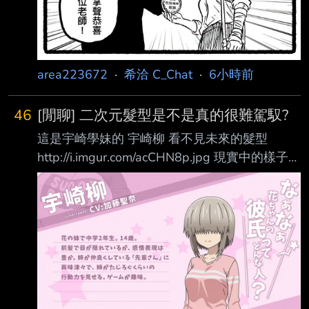
area223672
·
希洽 C_Chat
·
6小時前
46
[閒聊] 二次元髮型是不是真的很難駕馭?
這是宇崎學妹的 宇崎柳 看不見未來的髮型
http://i.imgur.com/acCHN8p.jpg 現實中的樣子
https://x.com/sierraxlisabeth/status/207852042
1524136335/photo/2
https://pbs.twimg.com/media/HNhUqvyWQAA
b4wU.jpg 要駕馭這種髮型 果然現實還是難以達
成嗎？ https://i.meee.com.tw/M5TMC7e.gif
https://i.meee.com.tw/Uzi3v7