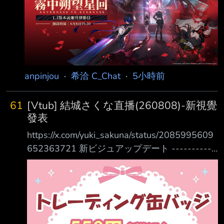
雞掰人居多
tonsin2976: 幹我要她 推 Hsuaaaanlala: 我要他
幹 推 vance1024: 他要幹我 → L
anpinjou
·
希洽 C_Chat
·
5小時前
61
[Vtub] 結城さくな直播(260808)-新視覺
發表
https://x.com/yuki_sakuna/status/2085995609
652363721 新ビジュアップデート -----------
------------ 20:00~ START すこーしだけ進化
したからみてね！ 重大告知もある
よ！！！！！！ 重大告知あり！ 新ビジュアル
アップデートするよぉぉ～～～！！！！！
https://youtu.be/6LujCPTLxdQ 20:15 影片發表