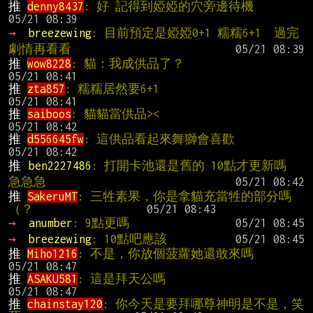
推 
denny8437
: 好 記得到婭婭的穴旁邊待
→ 
breezewing
: 目前預定是婭婭0+1 糯糯6+1  過完
劇情再看看
推 
wow8228
: 貓：我成供品了？               
推 
zta857
: 糯糯居然要6+1                    
推 
saiboos
: 貓貓當供品><                    
推 
d556645fw
: 這供品看起來舞獅會喜歡    
推 
ben2227486
: 打開卡池還是舊的 10點才更新嗎  
急急急
推 
SakeruMT
: 三牲素果，你是拿貓充當牲的部分嗎
（？                 
→ 
anumber
: 9點更嗎
→ 
breezewing
: 10點吧應該
推 
Miho1216
: 不是，你放個菠蘿她還敢來
推 
ASAKU581
: 這是拜天公嗎                    
推 
chainstay120
: 你今天是要拜哪尊神明是不是，笑