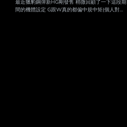
最近獵豹鋼彈新HG剛發售 稍微回顧了一下這段期
間的機體設定 G跟W真的都偏中規中矩(個人對大
翅膀無感) 反而X每一隻設計都有不少亮點 拿獵豹
舉例 W裡就有重武裝可以直接比較 不對秤武裝的
編排設計跟直接鏡像的重武裝 比起來 感覺就是上
位版本 主役的X 光月光砲背包就可講很久 最近看
別人開X的模型才發現他武裝的收納方式有多精巧
光劍安置在砲尾 步槍可以塞進背包 左肩還有帶機
槍 更不要說後面的口琴砲 升級 DX之後還有 G獵
鷹 在武裝安排上很有骨鋼的感覺 比起另外兩棚 感
覺有錢不少 空霸應該要跟飛翼比較 不過就