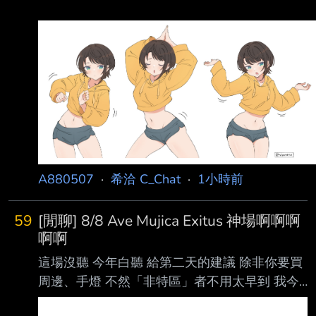
A880507
·
希洽 C_Chat
·
1小時前
59
[閒聊] 8/8 Ave Mujica Exitus 神場啊啊啊
啊啊
這場沒聽 今年白聽 給第二天的建議 除非你要買
周邊、手燈 不然「非特區」者不用太早到 我今
天18:00到完全沒事幹 排隊進場完一路等到七點