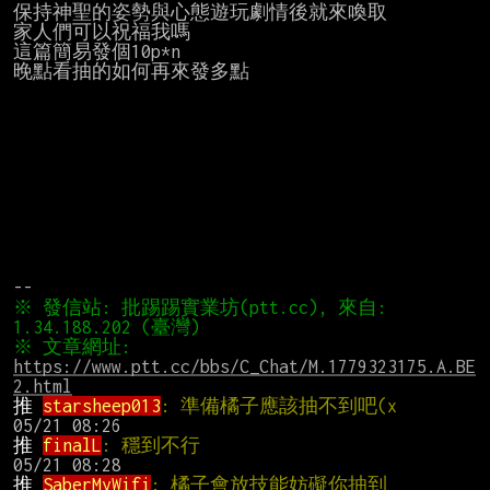
保持神聖的姿勢與心態遊玩劇情後就來喚取

家人們可以祝福我嗎

這篇簡易發個10p*n

晚點看抽的如何再來發多點

※ 發信站: 批踢踢實業坊(ptt.cc), 來自: 
※ 文章網址: 
https://www.ptt.cc/bbs/C_Chat/M.1779323175.A.BE
2.html
推 
starsheep013
: 準備橘子應該抽不到吧(x
推 
finalL
: 穩到不行                           
推 
SaberMyWifi
: 橘子會放技能妨礙你抽到  