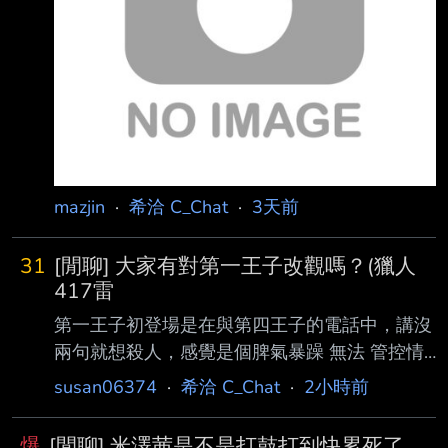
有正常舉辦，LIVE文將於8/7晚間發出 3. 由於我
沒有要做下屆板主 8/9待LIVE文發出後，會請板
主幫我置底 --
mazjin
·
希洽 C_Chat
·
3天前
31
[閒聊] 大家有對第一王子改觀嗎？(獵人
417雷
第一王子初登場是在與第四王子的電話中，講沒
兩句就想殺人，感覺是個脾氣暴躁 無法 管控情
緒的巨嬰。掌握軍隊大權，從十四王子的女僕口
susan06374
·
希洽 C_Chat
·
2小時前
中得知，不會給人任何活路。 但最新一話，第
一王子班傑明的內心戲，對四王子切利多尼希濫
爆
[閒聊] 米澤茜是不是打鼓打到快累死了