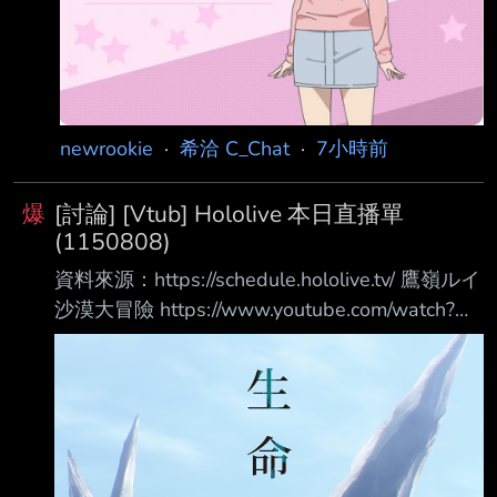
newrookie
·
希洽 C_Chat
·
7小時前
爆
[討論] [Vtub] Hololive 本日直播單
(1150808)
資料來源：https://schedule.hololive.tv/ 鷹嶺ルイ
沙漠大冒險 https://www.youtube.com/watch?
v=6qjuPobAdp0 夕刻ロベル Final Fantasy X
https://www.youtube.com/watch?
v=L7aq0NFAt9A Syrios 祭祀地城
https://www.youtube.com/watch?
v=Nhsvl4AX03s Risu等多人 金墾小鎮 夥伴們
https://www.youtube.com/wa