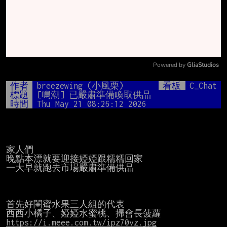
Powered by 
GliaStudios
Mute
作者
breezewing (小風栗)
看板
C_Chat
標題
[鳴潮] 已嚴肅準備喚取供品
時間
Thu May 21 08:26:12 2026
家人們

晚點本漂就要迎接婭婭跟糯糯回家

一大早就跑去市場嚴肅準備供品

首先好閨蜜水果三人組的代表

https://i.meee.com.tw/ipz70vz.jpg