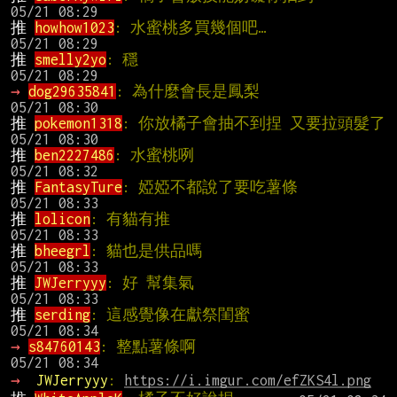
推 
howhow1023
: 水蜜桃多買幾個吧…          
推 
smelly2yo
: 穩                               
→ 
dog29635841
: 為什麼會長是鳳梨            
推 
pokemon1318
: 
推 
ben2227486
: 水蜜桃咧                      
推 
FantasyTure
: 婭婭不都說了要吃薯條     
推 
lolicon
: 有貓有推                          
推 
bheegrl
: 貓也是供品嗎                     
推 
JWJerryyy
: 好 幫集氣                      
推 
serding
: 這感覺像在獻祭閨蜜             
→ 
s84760143
: 整點薯條啊                      
→ 
JWJerryyy
: 
https://i.imgur.com/efZKS4l.png