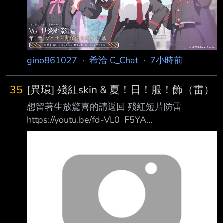
いって……？ 果たして、ゲヘナ再興委員会の活
動は実を結ぶのか？ 第2部メインストーリー
Vol.1「炎と影」編 第1章「ゲヘナを再び偉大
に！」公開です。 htt
gino861027
·
希洽 C_Chat
·
7小時前
35
[異環] 殘紅skin & 夏！日！服！飾（雷）
想留著生放驚喜的請返回 殘紅短片防雷
https://youtu.be/fd-VL0_F5YA
https://youtu.be/K02Tm1EVhnM 口瓜！ 是癲火
大佬啊！
https://images.plurk.com/3ZVbWd0OwevnoqjF
xwzVXy.jpg
https://images.plurk.com/2c7T5NYkipSVaNuow
6ryBh.jpg
https://images.plurk.com/6fHiVdcgowCNvZiLA