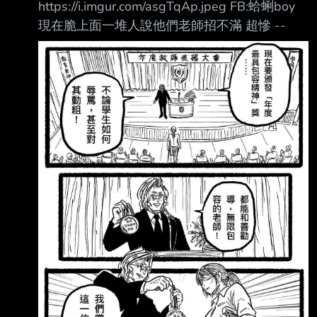
https://i.imgur.com/asgTqAp.jpeg FB:蛤蜊boy
來觸動你的心。』 KING RECORDS & RK Music
現在脆上面一堆人說他們老師招不滿 超慘 --
LIVE UNION 所屬 HACHI https://youtube.co