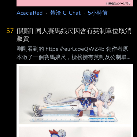
AcaciaRed
·
希洽 C_Chat
·
5小時前
57
[閒聊] 同人賽馬娘尺因含有英制單位取消
販賣
剛剛看到的 https://reurl.cc/eQWZ4b 創作者原
本做了一個賽馬娘尺，標榜擁有英制及公制單位
https://i.mopix.cc/XAxouF.jpg 結果因為含有英制
單位而取消販賣 理由是日本計量法規定不能販
賣擁有英制單位的量測器（包含溫度計、尺等）
https://reurl.cc/5X8EyM 甚至同時擁有兩種單位
的都不能販賣 https://i.mopix.cc/iChITV.jpg 違反
者會罰50萬以下日幣
https://i.mopix.cc/rCUypU.jpg 不過具底