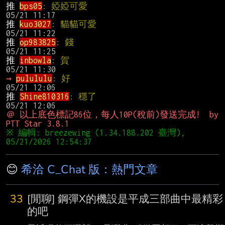
推 
bps05
: 婭婭可愛                            
推 
kuo3027
: 貓貓可愛                          
推 
op983825
: 錢                                
推 
inbowla
: 賀                                 
→ 
pulululu
: 好                                 
推 
Shine810316
: 穩了                          
＠ 以上底色標記86位，每人10P(稅前)發送完成!  by 
PTT Star 3.8.1
※ 編輯: breezewing (1.34.188.202 臺灣), 
😊
希洽 C_Chat 版：熱門文章
33
[閒聊] 鋼彈X的機設是平成三部曲中最精彩
的吧