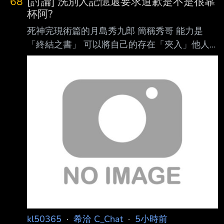
68
[討論] 洗別人記憶還要求道歉是不是很靠
杯阿?
死神完現術篇的月島秀九郎 簡稱秀哥 能力是
「終結之書」 可以將自己的存在「夾入」他人
的過去中 進而篡改記憶
https://i.meee.com.tw/i7Z0iD9.png 茶度、織姬
被砍中後 過去與一護一同戰鬥的記憶 被洗成是
靠秀哥的幫忙才成功的
https://i.meee.com.tw/0eExgsL.png 甚至連更早
的記憶也被洗掉
https://i.meee.com.tw/S3kbowd.png 不止這兩
人 一護身邊的親友們也中招了 紛紛要求對秀哥
動粗的一護向秀哥道歉!!! https://
kl50365
·
希洽 C_Chat
·
5小時前