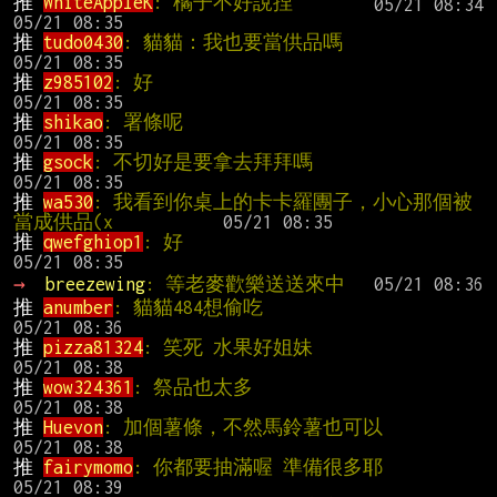
推 
WhiteAppleK
: 橘子不好說捏                
推 
tudo0430
: 貓貓：我也要當供品嗎         
推 
z985102
: 好                                 
推 
shikao
: 署條呢                             
推 
gsock
: 不切好是要拿去拜拜嗎            
推 
wa530
: 我看到你桌上的卡卡羅團子，小心那個被
當成供品(x          
推 
qwefghiop1
: 好                              
→ 
breezewing
: 等老麥歡樂送送來中
推 
anumber
: 貓貓484想偷吃                   
推 
pizza81324
: 笑死 水果好姐妹             
推 
wow324361
: 祭品也太多                     
推 
Huevon
: 加個薯條，不然馬鈴薯也可以  
推 
fairymomo
: 你都要抽滿喔 準備很多耶  