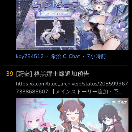
平田宏美)の特別コスチュームがまもなく登場
指揮官の皆さま、どうぞお楽しみに ◆コスチ
ューム名 セイントシーフ ◆獲得可能期間 8月
13日メンテナンス後～9月10日04:59
https://i.meee.com.tw/2ec0QZB.png 【時裝登場
預告】 白天的
koy784512
·
希洽 C_Chat
·
7小時前
39
[蔚藍] 格黑娜主線追加預告
https://x.com/blue_archivejp/status/208599967
7338685607 【メインストーリー追加・予
告】 自由と混沌の学園──ゲヘナ学園。 ゲヘナ
再興委員会は「ゲヘナを再び偉大に！」のスロ
ーガンを掲げ、昔のような秩序を取 り戻すべ
く発足された。 最初は見向きもされなかった
ものの、熱心な取り組みは着実に共感を集めて