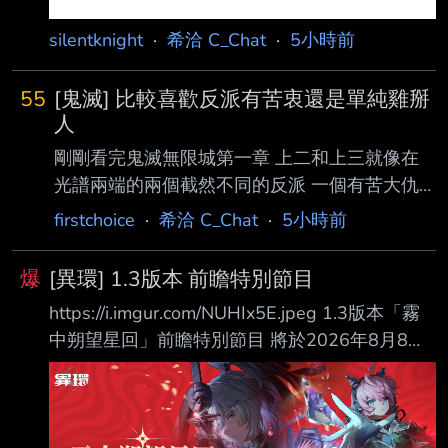
silentknight
·
希洽 C_Chat
·
5小時前
55
[鬼滅] 比較喜歡反派有苦衷還是單純雞掰
人
剛剛看完鬼滅無限城第一章 上二和上三就像在
光譜兩端的兩個截然不同的反派 一個有苦大仇
深的悲慘過去 一個是玩弄人心的樂子人 兩人的
firstchoice
·
希洽 C_Chat
·
5小時前
塑造都很棒 但是上三的故事固然感人 我還是更
想看上二囂張的嘴臉被扁到落魄吃鱉 你們會比
爆
[異環] 1.3版本 前瞻特別節目
較喜歡哪種反派 -- 哈哈其實貝庫塔前世也挺慘
https://i.imgur.com/NUHIx5E.jpeg 1.3版本「霧
的 但他雞掰的成分更多 但他是被強迫變成鬼又
中朔望星回」前瞻特別節目 將於2026年8月8日
失憶 應該算吧 這我就不知道了 我沒看過原作 善
19:30正式播出，歡迎鑒定師前往觀看！ 日
逸的師兄感覺就像這種 真的嗎 但我看很多小朋
https://www.youtube.com/live/PShv5EyOCGA
友會模仿猗窩座 沒看過模仿童磨的 動畫好像沒
中 https://www.youtube.com/live/EqP7PzI0ppk
講到他的過去？但這種藝術家類型的反派都是純
這次真的是大的要來了 癲火大佬要來了！ -- 推