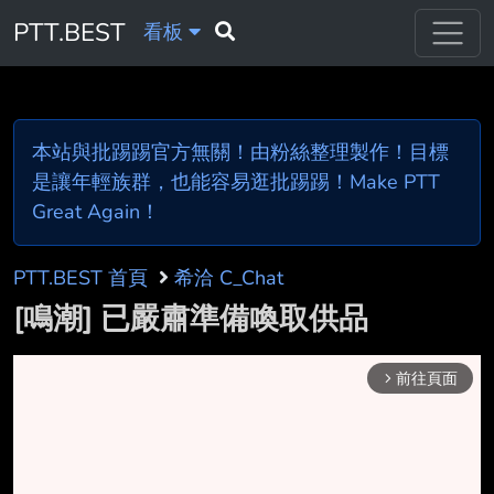
PTT.BEST
看板
本站與批踢踢官方無關！由粉絲整理製作！目標
是讓年輕族群，也能容易逛批踢踢！Make PTT
Great Again！
PTT.BEST 首頁
希洽 C_Chat
[鳴潮] 已嚴肅準備喚取供品
前往頁面
arrow_forward_ios