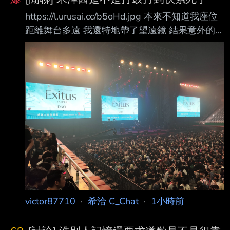
殺無辜的暴行非常厭惡， 也暗自稱讚了老五老
https://l.urusai.cc/b5oHd.jpg 本來不知道我座位
六，評價他們沒有成為國王的氣度也還算公允，
距離舞台多遠 我還特地帶了望遠鏡 結果意外的
甚至如果證實十四王 子不在船上 也確定沒有繼
很近 舞台看的很清楚 我看茜姐連續打這麼多快
承權的情況下 願意網開一面 沒有非要取王子王
節奏曲 最後螢幕上看起來一臉燃盡的感覺 哎呀
妃性命。 軍事強人的個性如果成為國王，要像
這個高尾奏音怎麼這麼壞啊 自己在鋼琴上搔首弄
九王子哈爾肯堡一樣推動民主改革是不太可能。
姿擺一堆小表情 拿一張密密麻麻的黑紙給茜姐就
應該 還是會以卡丁國的國家發展為優先，佐以
說是鼓譜 本來明天有事所以只能來Day1 沒想到
今天歌單出乎意料的好 竟然有水元素和天球 做
夢都沒想到 == 全場大合唱天球太滿足了 推文
20P 發到我不想發為止 --
victor87710
·
希洽 C_Chat
·
1小時前