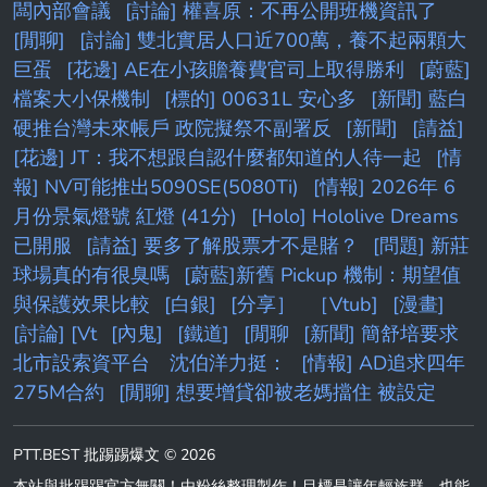
闆內部會議
[討論] 權喜原：不再公開班機資訊了
[閒聊]
[討論] 雙北實居人口近700萬，養不起兩顆大
巨蛋
[花邊] AE在小孩贍養費官司上取得勝利
[蔚藍]
檔案大小保機制
[標的] 00631L 安心多
[新聞] 藍白
硬推台灣未來帳戶 政院擬祭不副署反
[新聞]
[請益]
[花邊] JT：我不想跟自認什麼都知道的人待一起
[情
報] NV可能推出5090SE(5080Ti)
[情報] 2026年 6
月份景氣燈號 紅燈 (41分)
[Holo] Hololive Dreams
已開服
[請益] 要多了解股票才不是賭？
[問題] 新莊
球場真的有很臭嗎
[蔚藍]新舊 Pickup 機制：期望值
與保護效果比較
[白銀]
[分享］
［Vtub]
[漫畫]
[討論] [Vt
[內鬼]
[鐵道]
[閒聊
[新聞] 簡舒培要求
北市設索資平台 沈伯洋力挺：
[情報] AD追求四年
275M合約
[閒聊] 想要增貸卻被老媽擋住 被設定
PTT.BEST 批踢踢爆文 © 2026
本站與批踢踢官方無關！由粉絲整理製作！目標是讓年輕族群，也能