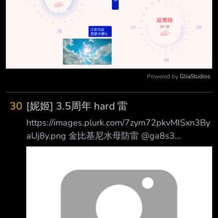
Powered by 
GliaStudios
Mute
30
[妮姬] 3.5周年 hard 雷
https://images.plurk.com/7zym72pkvMISxn3By
aUj8y.png 金比基尼水母防雷 @ga8s3
https://images.plurk.com/5NFJblTRsErv4Us9F1
Vgb5.png 剛結束演唱會後的阿妮斯
https://images.plurk.com/6jIXkeBeu485D8AlZ1
gqJh.png 不想戰鬥~
https://images.plurk.com/2Y5aDDQ3lYz43mGI
Ue63pV.png 形象呢w https://