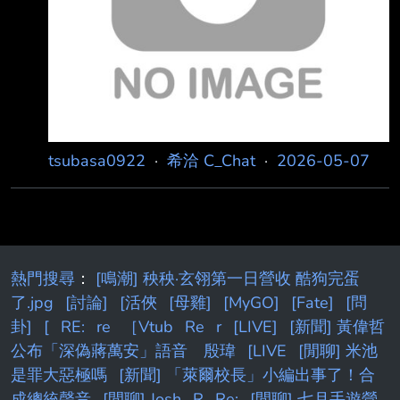
tsubasa0922
·
希洽 C_Chat
·
2026-05-07
熱門搜尋
：
[鳴潮] 秧秧·玄翎第一日營收 酷狗完蛋
了.jpg
[討論]
[活俠
[母雞]
[MyGO]
[Fate]
[問
卦]
[
RE:
re
［Vtub
Re
r
[LIVE]
[新聞] 黃偉哲
公布「深偽蔣萬安」語音 殷瑋
[LIVE
[閒聊] 米池
是罪大惡極嗎
[新聞] 「萊爾校長」小編出事了！合
成總統聲音
[閒聊] Josh
R
Re:
[閒聊] 七月手遊營