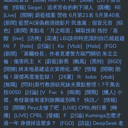
收
[情報] Siegel：追求苦命的剩下湖人
[購機]
RE
[Live]
[閒聊] 蔚藍檔案 營收 6月第21名 5月第40名
[新聞] 藍營AI深偽賴清德影片 民進黨：假冒元首
[棕
色]
[新聞] 美點名「月之暗面」竊取技術 指控「蒸
餾
[live]
[活俠]
[花邊] LBJ談何時意識到自己能超越
MJ
7
[holo]
[討論] [
Ko
[Vtub]
[Holo]
[FGO
[新聞] 「萊爾校長」作者竟遭警方敲門關切 朱立立
倫：傷害民主
K
[蔚藍]新舊
[颱風]
[黑特]
[BGD]
[閒聊] 終末地基建這次算簡化...嗎?
[情報
[閒聊] 朗
報！羅傑再度進監獄！
[26夏]
R:
kobe
[vtub]
[無職]
[問卦]新竹教授砍死妹夫重點整理！7千萬去
投0050
[討論] [V
Fw:
k
[鳴潮]
[開戰]
[獵人] 小
傑、奇犽最後有達到旅團級別嗎？
快訊／
[情報]
信
[閒聊] Peyz太慘了吧
[LIVE] CPBL例行賽
[轉
播]
[LIVE] CPBL
[發錢]
F
[討論] Kuminga怎麼才
過一年 身價掉這麼多？
[FGO]
[請益] DeepSeek 老