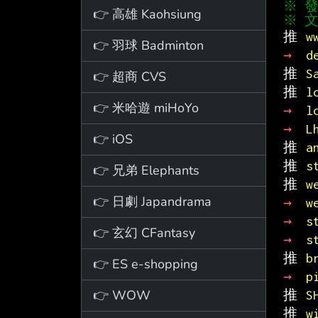
👉 高雄 Kaohsiung
※ 文
推 
w
👉 羽球 Badminton
→ 
d
推 
S
👉 超商 CVS
推 
l
👉 米哈遊 miHoYo
→ 
l
→ 
L
👉 iOS
推 
a
推 
s
👉 兄弟 Elephants
推 
w
👉 日劇 Japandrama
→ 
w
→ 
s
👉 玄幻 CFantasy
→ 
s
推 
b
👉 ES e-shopping
→ 
p
👉 WOW
推 
S
推 
w