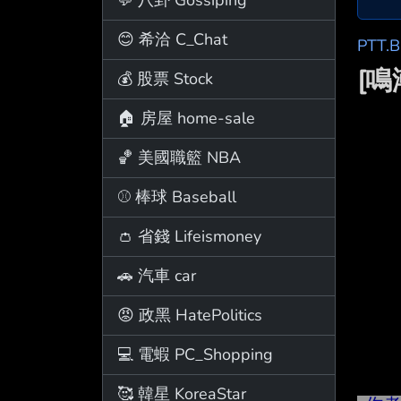
😊 希洽 C_Chat
PTT.
[鳴
💰 股票 Stock
🏠 房屋 home-sale
🏀 美國職籃 NBA
⚾ 棒球 Baseball
👛 省錢 Lifeismoney
🚗 汽車 car
😡 政黑 HatePolitics
💻 電蝦 PC_Shopping
🥰 韓星 KoreaStar