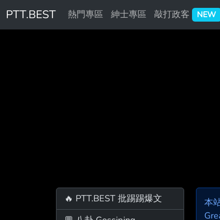
PTT.BEST
熱門專區
紳士專區
敲打政客
NEW
🔥 PTT.BEST 批踢踢爆文
本
Gre
💬 八卦 Gossiping