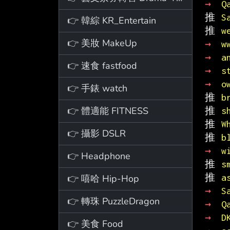
→ 
Q
推 
S
👉 韓綜 KR_Entertain
推 
w
👉 美妝 MakeUp
→ 
w
→ 
a
👉 速食 fastfood
→ 
s
→ 
o
👉 手錶 watch
推 
b
👉 體適能 FITNESS
推 
s
推 
W
👉 攝影 DSLR
推 
b
→ 
w
👉 Headphone
推 
s
推 
a
👉 嘻哈 Hip-Hop
→ 
S
👉 轉珠 PuzzleDragon
→ 
Q
→ 
D
👉 美食 Food