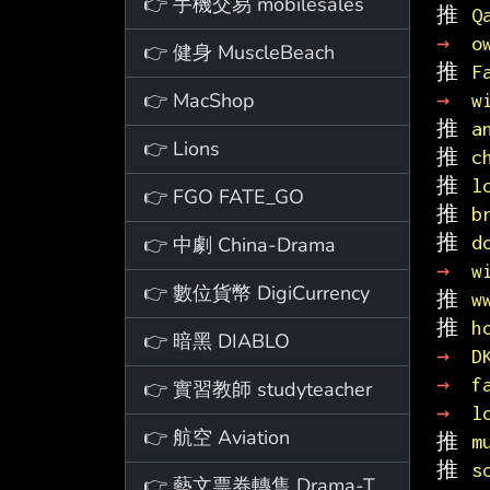
👉 手機交易 mobilesales
推 
Q
→ 
o
👉 健身 MuscleBeach
推 
F
👉 MacShop
→ 
w
推 
a
👉 Lions
推 
c
推 
l
👉 FGO FATE_GO
推 
b
推 
d
👉 中劇 China-Drama
→ 
w
👉 數位貨幣 DigiCurrency
推 
w
推 
h
👉 暗黑 DIABLO
→ 
D
→ 
f
👉 實習教師 studyteacher
→ 
l
👉 航空 Aviation
推 
m
推 
s
👉 藝文票券轉售 Drama-Ticket