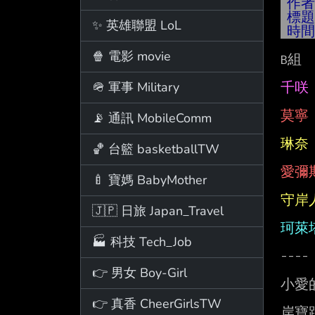
作
標
✨ 英雄聯盟 LoL
時
🍿 電影 movie
B組  
🪖 軍事 Military
千咲
莫寧
📡 通訊 MobileComm
琳奈
🏀 台籃 basketballTW
愛彌
🍼 寶媽 BabyMother
守岸
🇯🇵 日旅 Japan_Travel
珂萊
🏭 科技 Tech_Job
----

👉 男女 Boy-Girl
小愛
👉 真香 CheerGirlsTW
岸寶