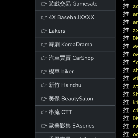
👉 遊戲交易 Gamesale
推 
s
推 
a
👉 4X BaseballXXXX
推 
a
推 
z
👉 Lakers
推 
D
👉 韓劇 KoreaDrama
推 
w
推 
o
👉 汽車買賣 CarShop
推 
f
推 
s
👉 機車 biker
推 
w
👉 新竹 Hsinchu
推 
s
推 
S
👉 美保 BeautySalon
推 
k
推 
c
👉 串流 OTT
推 
D
👉 歐美影集 EAseries
推 
n
推 
o