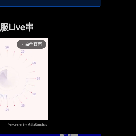
Live串
前往頁面
arrow_forward_ios
Powered by 
GliaStudios