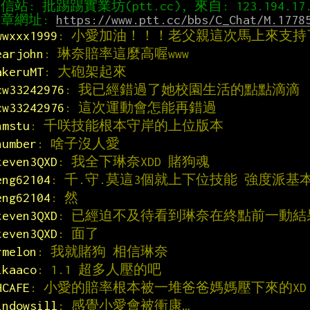
章網址: 
https://www.ptt.cc/bbs/C_Chat/M.1778
wwxxx1999
: 小愛加油！！！老父親這次馬上來支持
earjohn
: 琳奈賠率這麼高喔www
akeruMT
: 大砲架起來
cw33242976
: 我已經錯過了她校園生活的點點滴滴
cw33242976
: 這次運動會怎能再錯過
hmstu
: 千咲技能根本守岸的上位版本
number
: 啥子沒人愛
teven3QXD
: 我全下琳奈XDD 賭狗魂
eng62104
: 千.守.莫這3個就上下位技能 強度派
eng62104
: 然
teven3QXD
: 已經迫不及待看到琳奈在終點前一動
teven3QXD
: 面了
rmelon
: 我就賭狗 相信琳奈
ikaaco
: 1.1 超多人壓的吧
HCAFE
: 小愛的賠率根本被一堆爸爸媽媽壓下來的XD
indowsill
: 感覺小愛會被衝康…