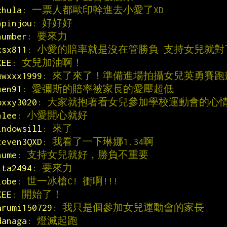
chula
: 一票人都歐印幹進去小愛了XD
npinjou
: 好好好
number
: 要來力
xsx811
: 小愛的賠率就是沒在管勝負 支持女兒就對
KEE
: 女兒加油啊！
wwxxx1999
: 來了來了！準備進場拍攝女兒英勇賽跑
wen91
: 愛彌斯的賠率被家長的愛壓超低
oxxy3020
: 大家就抱著看女兒參加學校運動會的心情
hlee
: 小愛開心就好
indowsill
: 來了
teven3QXD
: 我看了一下琳娜1.34啊
hume
: 支持女兒就好，勝負不重要
ita2494
: 要來力
iobe
: 世一冰槍C! 衝啊!!!
KEE
: 開始了！
arumi150729
: 我只是個參加女兒運動會的家長
danaga
: 燈滅起跑