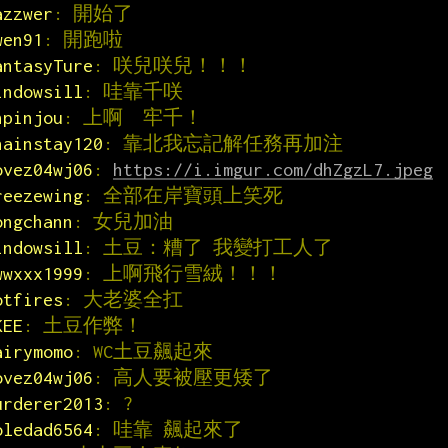
azzwer
: 開始了
wen91
: 開跑啦
antasyTure
: 咲兒咲兒！！！
indowsill
: 哇靠千咲
npinjou
: 上啊  牢千！
hainstay120
: 靠北我忘記解任務再加注
ovez04wj06
: 
https://i.imgur.com/dhZgzL7.jpeg
reezewing
: 全部在岸寶頭上笑死
ongchann
: 女兒加油
indowsill
: 土豆：糟了 我變打工人了
wwxxx1999
: 上啊飛行雪絨！！！
otfires
: 大老婆全扛
KEE
: 土豆作弊！
airymomo
: WC土豆飆起來
ovez04wj06
: 高人要被壓更矮了
urderer2013
: ?
oledad6564
: 哇靠 飆起來了