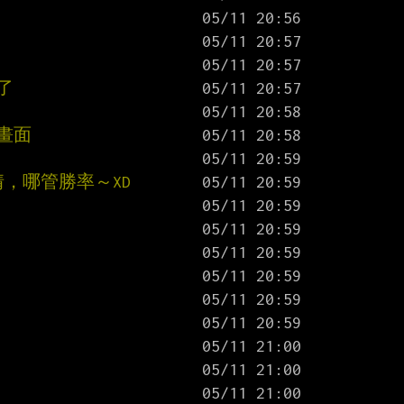
了
畫面
，哪管勝率～XD