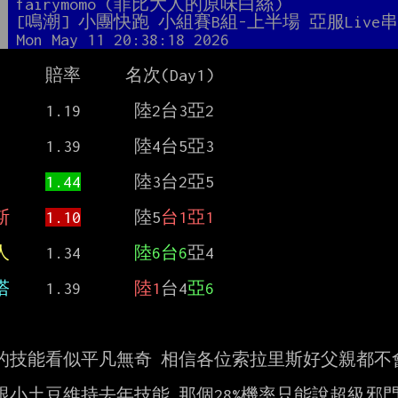
者
fairymomo (菲比大人的原味白絲)
題
[鳴潮] 小團快跑 小組賽B組-上半場 亞服Live
間
Mon May 11 20:38:18 2026
     賠率     名次(Day1)

      1.19      陸2台3亞2

      1.39      陸4台5亞3

1.44
      陸3台2亞5

斯
1.10
      陸5
台1亞1
人
    1.34      
陸6台6
亞4

塔
    1.39      
陸1
台4
亞6
的技能看似平凡無奇 相信各位索拉里斯好父親都不會
跟小土豆維持去年技能 那個28%機率只能說超級邪門