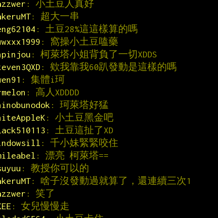
azzwer
: 小土豆人真好
akeruMT
: 超大一串
eng62104
: 土豆28%這這樣算的嗎
wwxxx1999
: 窩操小土豆嗑藥
npinjou
: 柯萊塔小姐背負了一切XDDS
teven3QXD
: 欸我靠我60趴發動是這樣的嗎
wen91
: 集體i珂
rmelon
: 高人XDDDD
hinobunodok
: 珂萊塔好猛
hiteAppleK
: 小土豆黑金吧
lack510113
: 土豆這扯了XD
indowsill
: 千小妹緊緊咬住
mileabel
: 漂亮 柯萊塔==
suyuu
: 教授你可以的
akeruMT
: 啥子沒發動過就算了，還連續三次1
azzwer
: 笑了
KEE
: 女兒慢慢走