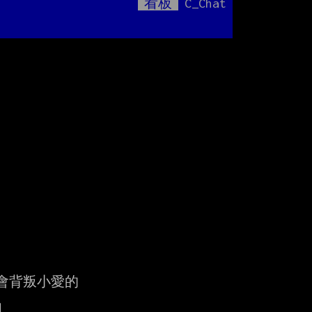
看板
C_Chat
Mute
串
背叛小愛的


