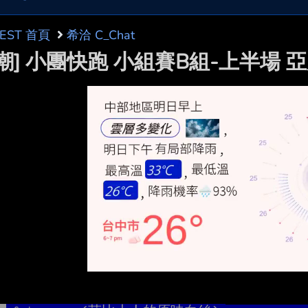
BEST 首頁
希洽 C_Chat
潮] 小團快跑 小組賽B組-上半場 亞服