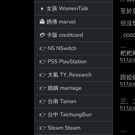
👧 女孩 WomenTalk
至於
👻 媽佛 marvel
但沒
💳 卡版 creditcard
:OOOO
--

👉 NS NSwitch
http
👉 PS5 PlayStation
👉 大氣 TY_Research
http
👉 婚姻 marriage
👉 台南 Tainan
http
👉 台中 TaichungBun
👉 Steam Steam