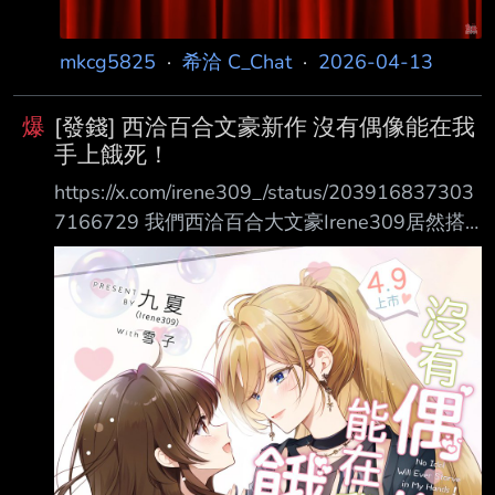
v=XRaxV40NSNE
https://www.youtube.com/watch?v=
mkcg5825
·
希洽 C_Chat
·
2026-04-13
爆
[發錢] 西洽百合文豪新作 沒有偶像能在我
手上餓死！
https://x.com/irene309_/status/203916837303
7166729 我們西洽百合大文豪Irene309居然搭
上了 百合大佬之一的雪子老師 新作 【沒有偶像
能在我手上餓死！】 4/9出版 封面繪製：雪子老
師 (@/aoiyukiko)
https://pbs.twimg.com/media/HEwxcXvbwAAC
1Dg.jpg
https://pbs.twimg.com/media/HEwxeOoaEAAv9
x2.jpg 根本西洽百合救星，未來合作請雪子畫小
說插畫 的幻想