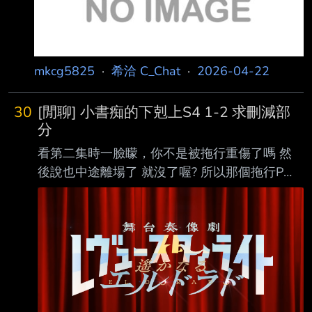
mkcg5825
·
希洽 C_Chat
·
2026-04-22
30
[閒聊] 小書痴的下剋上S4 1-2 求刪減部
分
看第二集時一臉矇，你不是被拖行重傷了嗎 然
後說也中途離場了 就沒了喔? 所以那個拖行P孩
沒有任何被教訓嗎? 都拖行成那樣總不可能沒有
嚴重傷害吧? 直接就跳去接任儀式了，求原作黨
講一下被拖行重傷到接任儀式被刪了多少東西
想知道 -- 少女歌劇コンソールゲーム 『舞台奏
像劇-遙かなるエルドラド』
https://i.imgur.com/75nCMeC.png
https://www.youtube.com/watch?