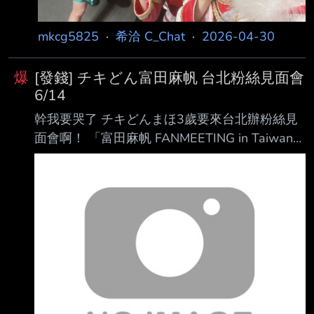
mkcg5825
·
希洽 C_Chat
·
2026-04-30
爆
[發錢] チキどん富田麻帆 台北粉絲見面會
6/14
幹我要哭了 チキどんまほ3歲要來台北辦粉絲見
面會啊！ 「富田麻帆 FANMEETING in Taiwan」
https://bely.cc/fcanbu 日期：2026 年 6 月 14 日
（星期日） 地點：月讀館貝洛音樂中心（台北市
中正區羅斯福路一段94號B1） 主辦：Sugar
Free Entertainment 現場統籌：集藝文化
#MAHO_INTW #富田麻帆 まほ姉FC chikidon
house優先購票 FC整理可以看這邊 #1VPO0S9t
(ShoujoKageki) https: