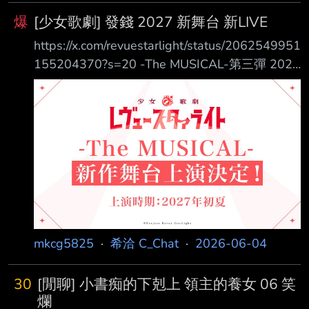
爆
[少女歌劇] 發錢 2027 新舞台 新LIVE
https://x.com/revuestarlight/status/2062549951
155204370?s=20 -The MUSICAL-第三彈 2027
夏 https://pbs.twimg.com/media/HJ-
KOosasAAeYTB.jpg
https://x.com/revuestarlight/status/2062549944
872133055?s=20 オーケストラライブ 管弦樂
LIVE 第三彈 2027 1月23日 昼夜2公演
https://pbs.twimg.com/m
mkcg5825
·
希洽 C_Chat
·
2026-06-04
30
[閒聊] 小書痴的下剋上 領主的養女 06 笑
爛