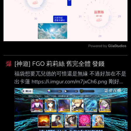
Powered by 
GliaStudios
Mute
爆
[神遊] FGO 莉莉絲 舊完全體 發錢
福袋想要兀兒德的可惜還是無緣 不過好加在不是
出卡蓮 https://i.imgur.com/m7jxCh6.png 剛好寶
6 可以完全體莉莉絲了
https://i.imgur.com/dlWza0R.png 馬上送大火讓
瑪修生氣 石頭也屯好了 第2個大火當然是給未來
即將回迦的莉莉絲啦 發錢50P -- いつかだれか
にとどく■■■ https://www.youtube.com/watch?
v=7M6YUlbkA0E