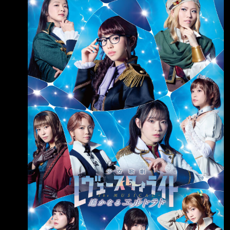
5 17:59:24 2026
https://revuestarlight.com/musical/musical_eldo
rado/ https://i.imgur.com/dyC4RAw.png
https://i.imgur.com/NyRIJb0.png 2026年5月11
日(月)～17日（日） 線上配信 ■Stream