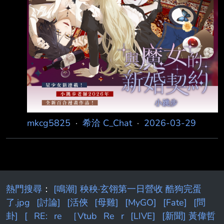
東立上連載 https://is.gd/ae6fVj 目前兩話 很美
型的百合，然後內衣很好看
https://i.imgur.com/K1Mt3wq.png 有出過 文武
雙全跟黑色流
mkcg5825
·
希洽 C_Chat
·
2026-03-29
熱門搜尋
：
[鳴潮] 秧秧·玄翎第一日營收 酷狗完蛋
了.jpg
[討論]
[活俠
[母雞]
[MyGO]
[Fate]
[問
卦]
[
RE:
re
［Vtub
Re
r
[LIVE]
[新聞] 黃偉哲