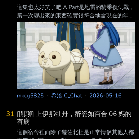
這集也太好笑了吧 A Part是地雷的騎乘復仇戰，
第一次變出來的東西確實很符合地雷現在的年紀
XD https://i.imgur.com/qpPSupr.png 神官長：
算了至少有東西出來，家徽是獅子，把它變成獅
子 地雷：好 神官長：.......... 吾王喜歡
https://i.imgur.com/8N1RgQi.png 乘坐起來好像
不太安全，再改良一下吧 連安全帶跟煞車都有
是在考駕照喔XD
https://i.imgur.com/dghFAPO.png
https://i.imgur.com/GX
mkcg5825
·
希洽 C_Chat
·
2026-05-16
31
[閒聊] 上伊那牡丹，醉姿如百合 06 媽的
有病
這個宿舍裡面除了遊佐北杜是正常情侶其他人都