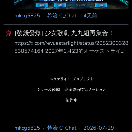
https://pbs.twimg.com/media/G-
dQiZZXwAAijc3.
mkcg5825
·
希洽 C_Chat
·
4天前
爆
[發錢發爆] 少女歌劇 九九組再集合！
https://x.com/revuestarlight/status/2082300328
838574164 2027年1月23的オーゲストライブ
九九組再次集結 我哭死了 發錢發爆 50p ----
Sent from BePTT on my iPhone 15 Pro -- いつ
かだれかにとどく■■■
https://www.youtube.com/watch?
v=7M6YUlbkA0E
https://pbs.twimg.com/media/G-
dQiZZXwAAijc3.jpg https://
mkcg5825
·
希洽 C_Chat
·
2026-07-29