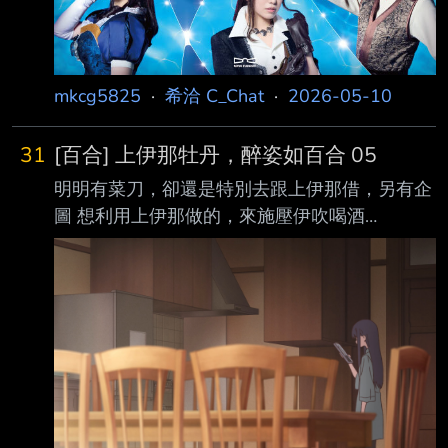
mkcg5825
·
希洽 C_Chat
·
2026-05-10
31
[百合] 上伊那牡丹，醉姿如百合 05
明明有菜刀，卻還是特別去跟上伊那借，另有企
圖 想利用上伊那做的，來施壓伊吹喝酒
https://i.imgur.com/A0c0Cge.png
https://i.imgur.com/7mBzrMm.png 跟上伊那一
起做草莓威士忌，想要給伊吹。自己的心思都被
上伊那掌握了 明知自己的心意跟自己一樣，卻
還是各種施捨 https://i.imgur.com/mY2icMT.png
https://i.imgur.com/lNWto4g.png 終於發起進攻
單獨邀請伊吹去泡溫泉，特地選溫泉就是想問這
個問題 ht