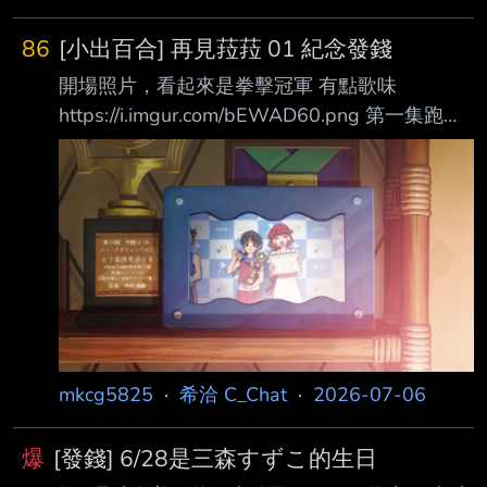
86
[小出百合] 再見菈菈 01 紀念發錢
開場照片，看起來是拳擊冠軍 有點歌味
https://i.imgur.com/bEWAD60.png 第一集跑了
一輪人魚公主的故事 菈菈誕生，歌味就出來了
兩個姊姊 https://i.imgur.com/3VKJzU8.png 魔女
出場，有點走駝老師味道
https://i.imgur.com/W6CEtfg.png 總之就是菈菈
喜歡把人類的東西含到嘴裡然後咬斷(X 以前都
只咬東西，這次第一次想咬人類(X
https://i.imgur.com/ASr3pho.png 魔女想要看看
菈菈會創造出什麼結局，
mkcg5825
·
希洽 C_Chat
·
2026-07-06
爆
[發錢] 6/28是三森すずこ的生日