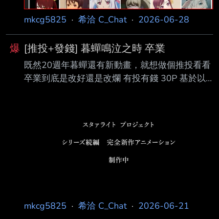
mkcg5825
·
希洽 C_Chat
·
2026-06-28
爆
[推投+發錢] 暮蟬鳴泣之時 卒業
既然20週年暮蟬還有新動畫，就想做個推投看看
卒業到底是改好還是改爛 有投有錢 30P 基於以
前跟現在動畫品質差異太大 所以不是問做的好不
好 @1 破壞暮蟬世界觀不可取 @2 把XX鳴泣系
列的世界觀相連昇華世界觀了 @3 不在乎世界
觀，有血就好 沒有過百票就不會計算了 -- いつ
かだれかにとどく■■■
https://www.youtube.com/watch?
v=7M6YUlbkA0E
https://pbs.twimg.com/media/G-
dQiZZXwAAijc3.jpg https://pbs.
mkcg5825
·
希洽 C_Chat
·
2026-06-21