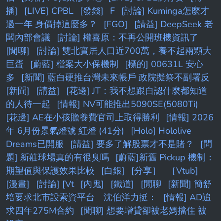
播]
[LIVE] CPBL
[發錢]
F
[討論] Kuminga怎麼才
過一年 身價掉這麼多？
[FGO]
[請益] DeepSeek 老
闆內部會議
[討論] 權喜原：不再公開班機資訊了
[閒聊]
[討論] 雙北實居人口近700萬，養不起兩顆大
巨蛋
[蔚藍] 檔案大小保機制
[標的] 00631L 安心
多
[新聞] 藍白硬推台灣未來帳戶 政院擬祭不副署反
[新聞]
[請益]
[花邊] JT：我不想跟自認什麼都知道
的人待一起
[情報] NV可能推出5090SE(5080Ti)
[花邊] AE在小孩贍養費官司上取得勝利
[情報] 2026
年 6月份景氣燈號 紅燈 (41分)
[Holo] Hololive
Dreams已開服
[請益] 要多了解股票才不是賭？
[問
題] 新莊球場真的有很臭嗎
[蔚藍]新舊 Pickup 機制：
期望值與保護效果比較
[白銀]
[分享］
［Vtub]
[漫畫]
[討論] [Vt
[內鬼]
[鐵道]
[閒聊
[新聞] 簡舒
培要求北市設索資平台 沈伯洋力挺：
[情報] AD追
求四年275M合約
[閒聊] 想要增貸卻被老媽擋住 被