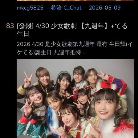
mkcg5825
·
希洽 C_Chat
·
2026-05-09
83
[發錢] 4/30 少女歌劇 【九週年】+てる
生日
2026 4/30 是少女歌劇第九週年 還有 生田輝(イ
ケてる)誕生日 九週年推特
https://x.com/koyamamomoyo/status/2049504
841010118861 小山百代
https://x.com/haruki_iwata/status/2049767549
823553649 岩田陽葵
https://x.com/satohina1223/status/204952211
2139014164 佐藤日向
https://x.com/k_moeka_/status/204951