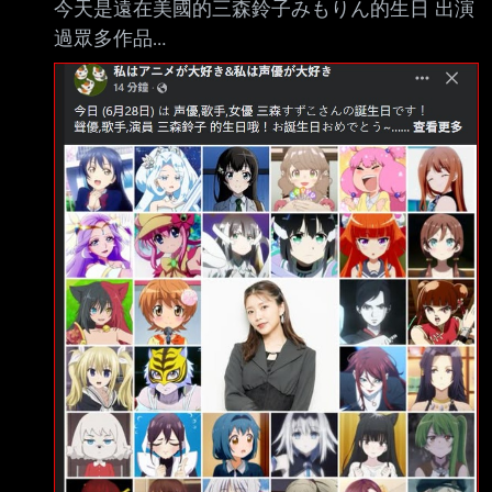
今天是遠在美國的三森鈴子みもりん的生日 出演
過眾多作品
https://pbs.twimg.com/media/HL1GY6WbIAAw
DQS.jpg
https://pbs.twimg.com/media/HL1EBc9agAALF
OX.jpg 早期代表 LL的園田海未還有ミルキィホ
ームズ的夏洛特
https://pbs.twimg.com/media/HL1C2TyaUAAgX
hc.jpg
https://pbs.twimg.com/media/HL1C2TobEAAjb
Aw.jpg 前往英國的神樂光