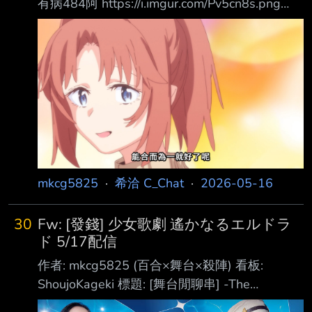
有病484阿 https://i.imgur.com/Pv5cn8s.png
https://i.imgur.com/YL0YvFa.png 以為台女是贏
家一開始就心向郡上女士，結果原來也是魯蛇，
一起舔傷口舔在一起
https://i.imgur.com/3EWqjmr.png ED台女看到
郡上女士跟自己一樣都是魯蛇，決定助攻把郡上
女士一起拉上桌喝
https://i.imgur.com/hihWBhA.png
https://i.imgur.com/jGR4iD
mkcg5825
·
希洽 C_Chat
·
2026-05-16
30
Fw: [發錢] 少女歌劇 遙かなるエルドラ
ド 5/17配信
作者: mkcg5825 (百合×舞台×殺陣) 看板:
ShoujoKageki 標題: [舞台閒聊串] -The
MUSICAL- 遙かなるエルドラド 時間: Tue May