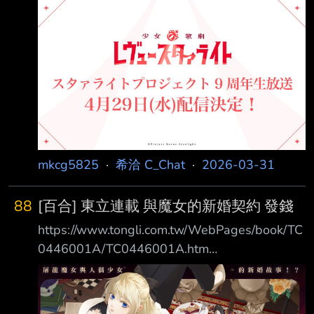
https://pbs.twimg.com/media/HEukyFgbUAAE
RLD.jpg 4/29(三） YT配信 另外今天公開-The
MUSICAL遙かなるエルド 新規描き下ろしイラ
スト
https://pbs.twimg.com/media/HEuhxpea0AA8V
B_.jpg 順便提上週席格飛活動已經預計有下一次
活動了 https://pbs.twimg.com/media/HD
mkcg5825
·
希洽 C_Chat
·
2026-03-31
88
[百合] 東立連載 與魔女的新婚契約 發錢
https://www.tongli.com.tw/WebPages/book/TC
0446001A/TC0446001A.htm
https://i.imgur.com/o9JudB8.png 台灣畫家小跳
步新連載百合，可惜沒推特可以追 網址裡有些
設定稿很好看 https://i.imgur.com/3tbO2cJ.png