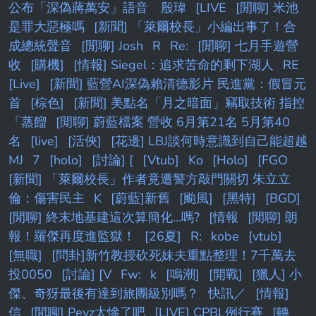
公布「深偽蔣萬安」語音 殷瑋
[LIVE
[閒聊] 米池
是罪大惡極嗎
[新聞] 「萊爾校長」小編出事了！合
成總統聲音
[閒聊] Josh
R
Re:
[閒聊] 七月手遊營
收
[購機]
[情報] Siegel：追求苦命的剩下湖人
RE
[Live]
[新聞] 藍營AI深偽賴清德影片 民進黨：假冒元
首
[棕色]
[新聞] 美點名「月之暗面」竊取技術 指控
「蒸餾
[閒聊] 蔚藍檔案 營收 6月第21名 5月第40
名
[live]
[活俠]
[花邊] LBJ談何時意識到自己能超越
MJ
7
[holo]
[討論] [
[Vtub]
Ko
[Holo]
[FGO
[新聞] 「萊爾校長」作者竟遭警方敲門關切 朱立立
倫：傷害民主
K
[蔚藍]新舊
[颱風]
[黑特]
[BGD]
[閒聊] 終末地基建這次算簡化...嗎?
[情報
[閒聊] 朗
報！羅傑再度進監獄！
[26夏]
R:
kobe
[vtub]
[無職]
[問卦]新竹教授砍死妹夫重點整理！7千萬去
投0050
[討論] [V
Fw:
k
[鳴潮]
[開戰]
[獵人] 小
傑、奇犽最後有達到旅團級別嗎？
快訊／
[情報]
信
[閒聊] Peyz太慘了吧
[LIVE] CPBL例行賽
[轉